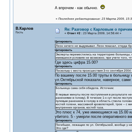
А впрочем - как обычно.
«
Последнее редактирование: 23 Марта 2009, 15:3
В.Карлов
Re: Разговор с Карловым о причи
Гость
«
Ответ #2 :
23 Марта 2009, 14:58:44 »
Цитировать
Леон ничего не выдумывал. Леон показал, откуда б
Цитировать
Эксперты переместились на территорию больницы, г
имевшихся условиях не возможно, при учете того, ч
Где здесь цифра 15.00?
Цитировать
Поскольку с места происшествия 3-го сентября 2004
По вашему после 15.00 трупы в больницу 
ул.Октябрьской показали, наверное, сами
Цитировать
Больница сама себя обидела. Источник:
В первые минуты после поступления в результате не
ранениями в голову). В течение 1-х сут после посту
пулевым ранением в голову в область ствола голов
костей голени, массивной кровопотерей, трое – с
внутренних органов, костей таза.
Это плюс к 74, уже имеющимся на 15.00 ил
убитого. 5 - умерли после оперативного в
Цитировать
Погибшие, лежащие по ул. Октябрьской, вообще у не
Это где?