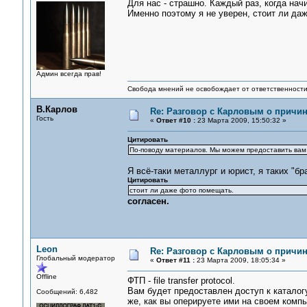
Для нас - страшно. Каждый раз, когда нач
Именно поэтому я не уверен, стоит ли да
Админ всегда прав!
Свобода мнений не освобождает от ответственности 
В.Карлов
Re: Разговор с Карловым о причи
Гость
«
Ответ #10 :
23 Марта 2009, 15:50:32 »
Цитировать
По-поводу материалов. Мы можем предоставить вам 
Я всё-таки металлург и юрист, я таких "б
Цитировать
стоит ли даже фото помещать.
согласен.
Leon
Re: Разговор с Карловым о причи
Глобальный модератор
«
Ответ #11 :
23 Марта 2009, 18:05:34 »
Offline
ФТП - file transfer protocol.
Вам будет предоставлен доступ к каталог
Сообщений: 6,482
же, как вы оперируете ими на своем компь