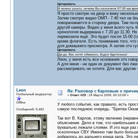
Цитировать
А можно узнать, почему Вы назначили 07:30 как вре
Я просто смотрю на двор и вижу несколько
Затем смотрю видео ОМП - 7.40 тел не бо
поворачивается в сторону двора. Там по-п
другой камеры. Видео у меня всего чуть б
хронология выдержана с 7.20 до 11.30. Но
перевозили ещё. Это будет после 15.00 (т
кроме флигеля. Есть понимание того, что 
для домашнего просмотра. А затем это гул
Цитировать
Да-да. Вас хотят обмануть. Будте бдительны!
Леон, у меня есть все основания это гово
А для меня - ни один их документ без лжи
рассматривать не хотите. Для вас другие
Leon
Re: Разговор с Карловым о причи
Глобальный модератор
«
Ответ #29 :
24 Марта 2009, 00:10:09 »
Offline
У любого события, как правило, есть про
самую последнюю очередь. "Бритва Оккама"
Сообщений: 6,482
Так вот В. Карлов, этому явлению (нерав
объяснение. Дело в том, что наибольшее 
буквально лежали слоями. И это еще раз 
осколочных СВУ. Именно там было большее
добралось до дальнего конца зала. Это 