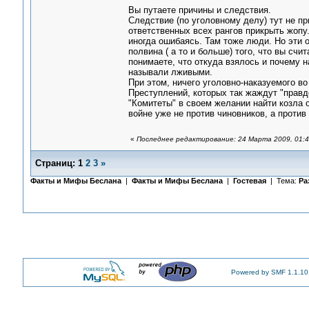
Вы путаете причины и следствия.
Следствие (по уголовному делу) тут не пр
ответственных всех рангов прикрыть жопу
иногда ошибаясь. Там тоже люди. Но эти
полвина ( а то и больше) того, что вы сч
понимаете, что откуда взялось и почему н
называли лживыми.
При этом, ничего уголовно-наказуемого во
Преступлений, которых так жаждут "правдо
"Комитеты" в своем желании найти козла 
войне уже не против чиновников, а против 
«
Последнее редактирование: 24 Марта 2009, 01:4
Страниц:
1
2
3
»
Факты и Мифы Беслана
|
Факты и Мифы Беслана
|
Гостевая
| Тема:
Ра
Powered by SMF 1.1.10