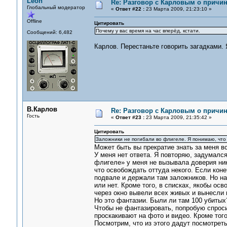
Leon
Re: Разговор с Карловым о причи
Глобальный модератор
«
Ответ #22 :
23 Марта 2009, 21:23:10 »
Offline
Цитировать
Почему у вас время на час вперёд, кстати.
Сообщений: 6,482
Карлов. Перестаньте говорить загадками. 
В.Карлов
Re: Разговор с Карловым о причи
Гость
«
Ответ #23 :
23 Марта 2009, 21:35:42 »
Цитировать
Заложники не погибали во флигеле. Я понимаю, что в
Может быть вы прекратие знать за меня всё
У меня нет ответа. Я повторяю, задумалс
флигеле» у меня не вызывала доверия нико
что освобождать оттуда некого. Если коне
подвале и держали там заложников. Но на
или нет. Кроме того, в списках, якобы осв
через окно вывели всех живых и вынесли
Но это фантазии. Были ли там 100 убитых
Чтобы не фантазировать, попробую спроси
проскакивают на фото и видео. Кроме тог
Посмотрим, что из этого дадут посмотреть