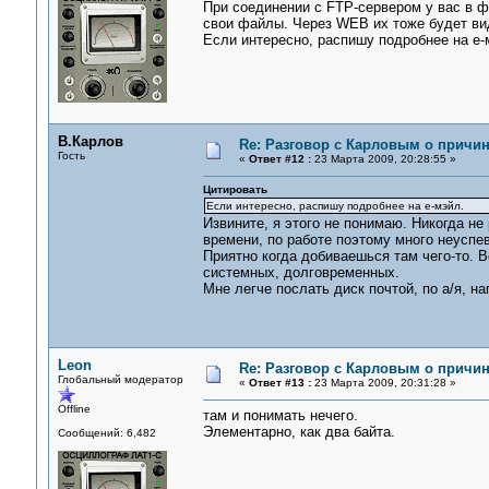
При соединении с FTP-сервером у вас в 
свои файлы. Через WEB их тоже будет ви
Если интересно, распишу подробнее на е-
В.Карлов
Re: Разговор с Карловым о причи
Гость
«
Ответ #12 :
23 Марта 2009, 20:28:55 »
Цитировать
Если интересно, распишу подробнее на е-мэйл.
Извините, я этого не понимаю. Никогда не
времени, по работе поэтому много неуспе
Приятно когда добиваешься там чего-то. В
системных, долговременных.
Мне легче послать диск почтой, по а/я, н
Leon
Re: Разговор с Карловым о причи
Глобальный модератор
«
Ответ #13 :
23 Марта 2009, 20:31:28 »
Offline
там и понимать нечего.
Элементарно, как два байта.
Сообщений: 6,482