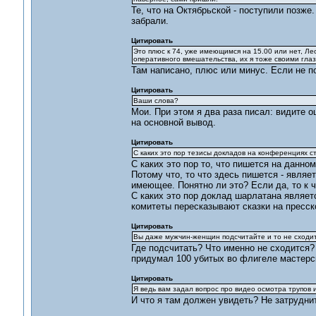
Те, что на Октябрьской - поступили позже
забрали.
Цитировать
Это плюс к 74, уже имеющимся на 15.00 или нет, Лео
оперативного вмешательства, их я тоже своими гла
Там написано, плюс или минус. Если не по
Цитировать
Ваши слова?
Мои. При этом я два раза писал: видите о
на основной вывод.
Цитировать
С каких это пор тезисы докладов на конференциях с
С каких это пор то, что пишется на данно
Потому что, то что здесь пишется - явля
имеющее. Понятно ли это? Если да, то к 
С каких это пор доклад шарлатана являет
комитеты пересказывают сказки на пресс
Цитировать
Вы даже мужчин-женщин подсчитайте и то не сходит
Где подсчитать? Что именно не сходится? 
придумал 100 убитых во флигеле мастерск
Цитировать
Я ведь вам задал вопрос про видео осмотра трупов 
И что я там должен увидеть? Не затрудни