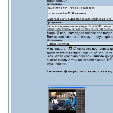
Ваши слова?
Цитировать
Там 5 или 6 тел - точнее не разобрал.
осталось найти 42-52 человека
Савельев 100% видел этот фильм (спойлер из него - 
Цитировать
Карлов, над вами смеятся будут. Если МЧС говорит, 
Может вам букварь прислать? Или по слогам писать
Надо. Я ведь вам задал вопрос про видео
Вам станет понятно, почему я такую хрон
Цитировать
Читать научитесь.
А вы писать.
С каких это пор тезисы 
даже мужчин-женщин подсчитайте и то не
3-го. И так красочно описали, вплоть до д
знаете сколько там таких заключений. НЕ
обугливания.
Несколько фотографий тоже выложу и вид