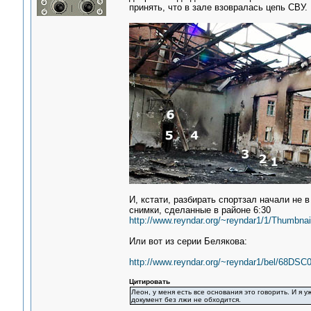
принять, что в зале взовралась цепь СВУ.
И, кстати, разбирать спортзал начали не в 
снимки, сделанные в районе 6:30
http://www.reyndar.org/~reyndar1/1/Thumbnai
Или вот из серии Белякова:
http://www.reyndar.org/~reyndar1/bel/68DS
Цитировать
Леон, у меня есть все основания это говорить. И я 
документ без лжи не обходится.