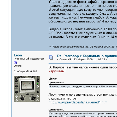
У вас же десятки фотографий спортзала 
правильную сказали, про то, что не все ж
В этой ситуации надо кому-то «не поверит
выдумали, полностью, каждую букву. А с
же тем и другим. Неужели слабо? А когда 
обгоревших до неузнаваемости? И почему 
Видео в школе будет выложено с 17.00 по
– 6. Пользоваться же служебным в личных
из школы. В т.ч. и с Аушевым. У меня 14 
«
Последнее редактирование: 23 Марта 2009, 15:4
Leon
Re: Разговор с Карловым о причи
Глобальный модератор
«
Ответ #1 :
23 Марта 2009, 14:02:28 »
Offline
В. Карлов, вы мне напоминаете один перс
нарушаем!
Сообщений: 6,482
Итак:
Цитировать
А леон, почему-то выдумал, что в морге беслана на 
Леон ничего не выдумывал. Леон показал
cудмедэкспертов:
http://www.pravdabeslana.ru/med4.htm
Цитировать
Путаницу какую-то увидел в «бухгалтерии», хотя на
он каждый труп, выносимый оттуда, параллельно ос