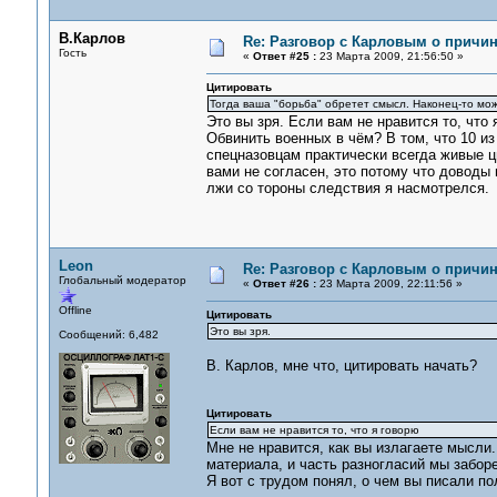
В.Карлов
Re: Разговор с Карловым о причи
Гость
«
Ответ #25 :
23 Марта 2009, 21:56:50 »
Цитировать
Тогда ваша "борьба" обретет смысл. Наконец-то мо
Это вы зря. Если вам не нравится то, что 
Обвинить военных в чём? В том, что 10 и
спецназовцам практически всегда живые ц
вами не согласен, это потому что доводы
лжи со тороны следствия я насмотрелся.
Leon
Re: Разговор с Карловым о причи
Глобальный модератор
«
Ответ #26 :
23 Марта 2009, 22:11:56 »
Offline
Цитировать
Это вы зря.
Сообщений: 6,482
В. Карлов, мне что, цитировать начать?
Цитировать
Если вам не нравится то, что я говорю
Мне не нравится, как вы излагаете мысли.
материала, и часть разногласий мы забор
Я вот с трудом понял, о чем вы писали по