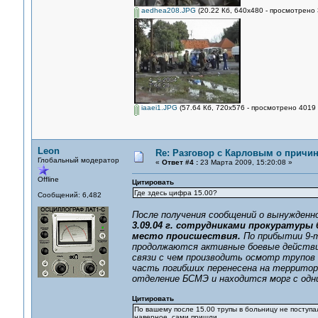
aedhea208.JPG
(20.22 Кб, 640x480 - просмотрено 
iaaei1.JPG
(57.64 Кб, 720x576 - просмотрено 4019 
Leon
Re: Разговор с Карловым о причи
Глобальный модератор
«
Ответ #4 :
23 Марта 2009, 15:20:08 »
Offline
Цитировать
Где здесь цифра 15.00?
Сообщений: 6,482
После получения сообщений о вынужденн
3.09.04 г. сотрудниками прокуратуры
место происшествия.
По прибытии 9-т
продолжаются активные боевые действия
связи с чем производить осмотр трупов
часть погибших перенесена на территор
отделение БСМЭ и находится морг с одн
Цитировать
По вашему после 15.00 трупы в больницу не поступа
наверное, сами пришли.