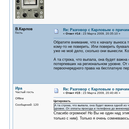
В.Карлов
Re: Разговор с Карловым о причи
Гость
«
Ответ #14 :
23 Марта 2009, 20:35:10 »
Обратите внимание, что к началу выноса те
кому-то не поверить. Или поверить буква
уже не моё дело, сколько они вынесли. Кон
А та строка, что выпала, она будет важн
потерпевших на региональном уровне. От 
первоочередного права на бесплатную пер
Ира
Re: Разговор с Карловым о причи
Частый гость
«
Ответ #15 :
23 Марта 2009, 20:40:46 »
Offline
Цитировать
Сообщений: 120
А та строка, что выпала, она будет важна одной из
уровне. От оплаты проезда и телефона до внеконкур
Спасибо огромное! Но Вы не один над этим
только с ним). Только я очень сомневаюсь