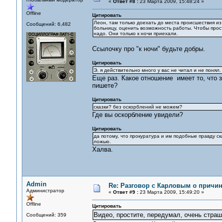
«
Ответ #8 :
23 Марта 2009, 15:48:24 »
Offline
Цитировать
Леон, там только доехать до места происшествия из 
Сообщений: 6,482
больницу, оценить возможность работы. Чтобы прос
надо. Они только к ночи приехали.
Ссылочку про "к ночи" будьте добры.
Цитировать
Э, я действительно много у вас не читал и не понял.
Еще раз. Какое отношение имеет то, что 
пишете?
Цитировать
сказки? без оскорблений не можем?
Где вы оскорбление увидели?
Цитировать
да потому, что прокуратура и им подобные правду ск
ложью.
Халва.
Admin
Re: Разговор с Карловым о причи
Администратор
«
Ответ #9 :
23 Марта 2009, 15:49:20 »
Offline
Цитировать
Видео, простите, передумал, очень страш
Сообщений: 359