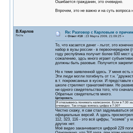
Ошибается гражданин, это очевидно.
Впрочем, это не важно и на суть вопроса 
В.Карлов
Re: Разговор с Карловым о причи
Гость
«
Ответ #18 :
23 Марта 2009, 21:09:25 »
То, что касается денег - льгот, это конечно
набор в вузы россии - в первоочередном (
году республика получит более 600 мест ц
сожалению, здсь много играет субъективиз
должны быть разовые. Получится закрепит
Но к теме заявленной здесь. У меня есть 
Эти люди могли погибнуть от т.н. "дружес
в.т. покромсанных в куски. И представьте
школе стреляют гранатомётами. Но развив
ни одного свидетельства того, что сначал
Обратных свидетельств много.
Цитировать
Я отказываюсь понимать написанное. Если в 7:30 зал 
очевидно. Так откуда взялась цифра в 7:30?
Честно скажу, я сам стал задумываться о
официальных версий. А здесь просмотрел.
112, 323, 116 - это всё цифры, "хозяев" у
других нет.
Моё видео заканчивается цифрой 229 поги
Однозначно, что 3/4 зала, при этом наход