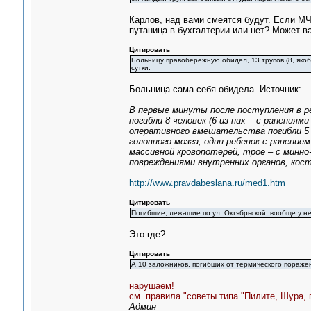
Карлов, над вами смеятся будут. Если МЧС
путаница в бухгалтерии или нет? Может в
Цитировать
Больницу правобережную обидел, 13 трупов (8, якоб
сутки.
Больница сама себя обидела. Источник:
В первые минуты после поступления в р
погибли 8 человек (6 из них – с ранениям
оперативного вмешательства погибли 5 р
головного мозга, один ребенок с ранени
массивной кровопотерей, трое – с минн
повреждениями внутренних органов, кост
http://www.pravdabeslana.ru/med1.htm
Цитировать
Погибшие, лежащие по ул. Октябрьской, вообще у не
Это где?
Цитировать
А 10 заложников, погибших от термического поражени
нарушаем!
см. правила "советы типа "Пилите, Шура, 
Админ