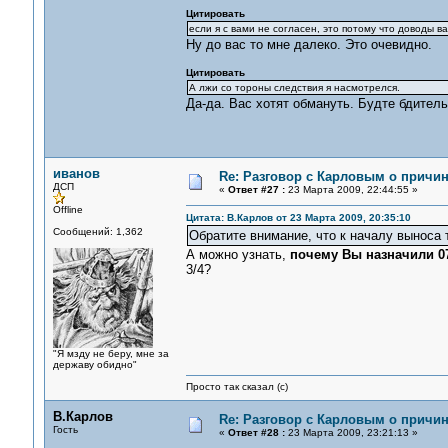
Цитировать
если я с вами не согласен, это потому что доводы 
Ну до вас то мне далеко. Это очевидно.
Цитировать
А лжи со тороны следствия я насмотрелся.
Да-да. Вас хотят обмануть. Будте бдитель
иванов
Re: Разговор с Карловым о причи
ДСП
«
Ответ #27 :
23 Марта 2009, 22:44:55 »
Offline
Цитата: В.Карлов от 23 Марта 2009, 20:35:10
Сообщений: 1,362
Обратите внимание, что к началу выноса те
А можно узнать,
почему Вы назначили 0
3/4?
"Я мзду не беру, мне за
державу обидно"
Просто так сказал (с)
В.Карлов
Re: Разговор с Карловым о причи
Гость
«
Ответ #28 :
23 Марта 2009, 23:21:13 »