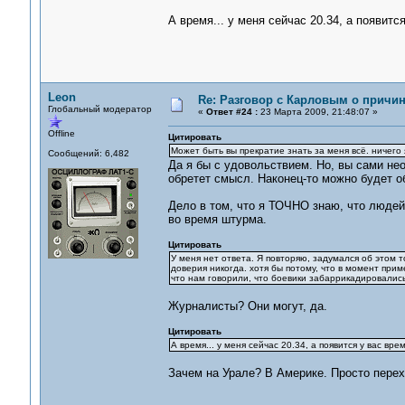
А время... у меня сейчас 20.34, а появитс
Leon
Re: Разговор с Карловым о причи
Глобальный модератор
«
Ответ #24 :
23 Марта 2009, 21:48:07 »
Offline
Цитировать
Может быть вы прекратие знать за меня всё. ничего я
Сообщений: 6,482
Да я бы с удовольствием. Но, вы сами нео
обретет смысл. Наконец-то можно будет о
Дело в том, что я ТОЧНО знаю, что людей 
во время штурма.
Цитировать
У меня нет ответа. Я повторяю, задумался об этом
доверия никогда. хотя бы потому, что в момент прим
что нам говорили, что боевики забаррикадировалис
Журналисты? Они могут, да.
Цитировать
А время... у меня сейчас 20.34, а появится у вас вре
Зачем на Урале? В Америке. Просто перех