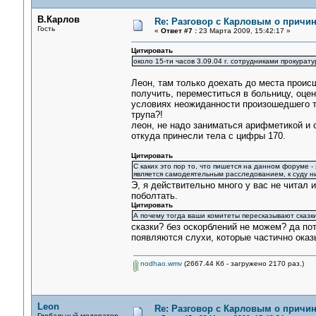
В.Карлов
Re: Разговор с Карловым о причи
Гость
«
Ответ #7 :
23 Марта 2009, 15:42:17 »
Цитировать
около 15-ти часов 3.09.04 г. сотрудниками прокура
Леон, там только доехать до места проис
получить, переместиться в больницу, оце
условиях неожиданности произошедшего тож
трупа?!
леон, не надо заниматься арифметикой и с
откуда принесли тела с цифры 170.
Цитировать
С каких это пор то, что пишется на данном форуме - 
является самодеятельным расследованием, к суду 
Э, я действительно много у вас не читал 
поболтать.
Цитировать
А почему тогда ваши комитеты пересказывают сказк
сказки? без оскорблений не можем? да пот
появляются слухи, которые частично оказ
nodhao.wmv
(2667.44 Кб - загружено 2170 раз.)
Leon
Re: Разговор с Карловым о причи
Глобальный модератор