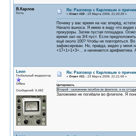
В.Карлов
Re: Разговор с Карловым о причи
Гость
«
Ответ #20 :
23 Марта 2009, 21:20:28 »
Почему у вас время на час вперёд, кстати
Начало выноса. Я имею в виду что видео и
прокуроры. Затем пустая площадка. Осмо
время зал на 3/4 пуст. Если предположить,
ещё около 100? Чтобы не повторяться. Во
зафиксирован. Но, правда, видео у меня н
+17+1+1+3+... и начинается арифметика. 
Leon
Re: Разговор с Карловым о причи
Глобальный модератор
«
Ответ #21 :
23 Марта 2009, 21:21:06 »
Offline
Цитировать
Второй - заложники погибли во флигеле, и их оттуда
Сообщений: 6,482
Заложники не погибали во флигеле. Я пони