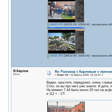
odhiii5.JPG
(165.91 Кб, 1024x742 - просмотрено 40
odhiii6.JPG
(188.52 Кб, 1024x742 - просмотрено 39
В.Карлов
Re: Разговор с Карловым о причи
Гость
«
Ответ #3 :
23 Марта 2009, 15:16:47 »
Видео, простите, передумал, очень страшно
Стол, но вы про него уже знаете. И дети,
На момент 7.44 было около 20 тел на асфа
и 112 + - 1?!