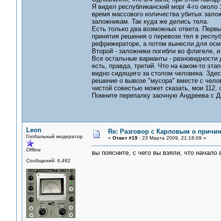
Я видел республиканский морг 4-го около 
время массового количества убитых заложн
заложникам. Так куда же делись тела.
Есть только два возможных ответа. Первы
принятия решения о перевозе тел в респуб
рефрижераторе, а потом вынесли для осм
Второй - заложники погибли во флигеле, и
Все остальные варианты - разновидности 
есть, правда, третий. Что на каком-то эт
видно сидящего за столом человека. Зде
решение о вывозе "мусора" вместе с чело
чистой совестью может сказать, мои 112, 
Помните перепалку заочную Андреева с Д
Leon
Re: Разговор с Карловым о причи
Глобальный модератор
«
Ответ #19 :
23 Марта 2009, 21:18:09 »
Offline
вы поясните, с чего вы взяли, что начало 
Сообщений: 6,482