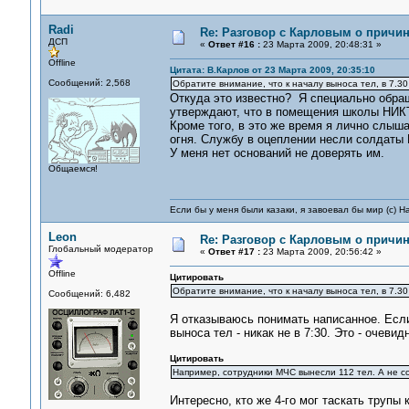
Radi
Re: Разговор с Карловым о причи
ДСП
«
Ответ #16 :
23 Марта 2009, 20:48:31 »
Offline
Цитата: В.Карлов от 23 Марта 2009, 20:35:10
Сообщений: 2,568
Обратите внимание, что к началу выноса тел, в 7.30 
Откуда это известно? Я специально обраща
утверждают, что в помещения школы НИК
Кроме того, в это же время я лично слыша
огня. Службу в оцеплении несли солдаты 
У меня нет оснований не доверять им.
Общаемся!
Если бы у меня были казаки, я завоевал бы мир (с) Н
Leon
Re: Разговор с Карловым о причи
Глобальный модератор
«
Ответ #17 :
23 Марта 2009, 20:56:42 »
Offline
Цитировать
Обратите внимание, что к началу выноса тел, в 7.30 
Сообщений: 6,482
Я отказываюсь понимать написанное. Если 
выноса тел - никак не в 7:30. Это - очевид
Цитировать
Например, сотрудники МЧС вынесли 112 тел. А не со
Интересно, кто же 4-го мог таскать трупы