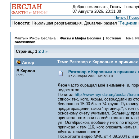
Добро пожаловать,
Гость
. Пожалу
07 Августа 2026, 23:31:38
Начало
|
Помо
Новости:
Небольшая реорганизация. Добавлен раздел
"Рецензии 
Факты и Мифы Беслана
|
Факты и Мифы Беслана
|
Гостевая
| Тема:
Ра
заложников
Страниц:
1
2
3
»
Тема: Разговор с Карловым о причинах 
Автор
В.Карлов
Разговор с Карловым о причинах 
Гость
«
:
23 Марта 2009, 13:15:31 »
Леон часто обращал моё внимание, и, пор
недостаток.
Почитал
http://www.reyndar.org/beslan/forum
список тех, кого, якобы, освободили из ст
беслана на 15.00 было 74 трупа. Путаницу
предотвращения такой "путаницы", стол п
основному счёту учитывал. Больницу прав
приписал, хотя они на себя только пять 
ул. Октябрьской, вообще у него по втором
приписал к тем 116, кого опознать нельзя
«бухгалтерию» свести.
Посмотрите видео МЧС от 4.09.2004 г. и ви