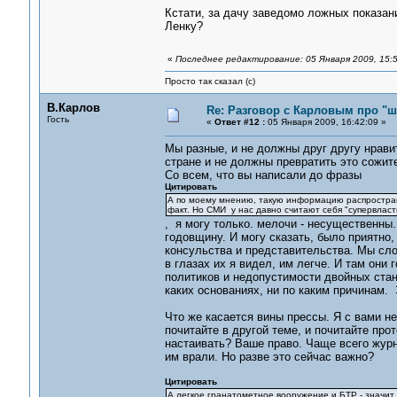
Кстати, за дачу заведомо ложных показан
Ленку?
«
Последнее редактирование: 05 Января 2009, 15:5
Просто так сказал (с)
В.Карлов
Re: Разговор с Карловым про "ш
Гость
«
Ответ #12 :
05 Января 2009, 16:42:09 »
Мы разные, и не должны друг другу нрав
стране и не должны превратить это сожите
Со всем, что вы написали до фразы
Цитировать
А по моему мнению, такую информацию распространя
факт. Но СМИ у нас давно считают себя "супервласт
, я могу только. мелочи - несущественны.
годовщину. И могу сказать, было приятно
консульства и представительства. Мы сло
в глазах их я видел, им легче. И там они
политиков и недопустимости двойных станд
каких основаниях, ни по каким причинам.
Что же касается вины прессы. Я с вами не 
почитайте в другой теме, и почитайте про
настаивать? Ваше право. Чаще всего журна
им врали. Но разве это сейчас важно?
Цитировать
А легкое гранатометное вооружение и БТР - значит