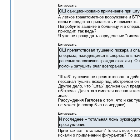
Цитировать
ОШ санкционировано применение при шт
А легкое гранатометное вооружение и БТР
силы и средства привлекать и применять.
Попробуйте зайдите в больницу и в операц
приходит, так ведь?
Я уже не прошу дать определение "тяжело
Цитировать
ОШ препятствовал тушению пожара и спас
спецназа, находящимся в спортзале в на
раненых заложников гражданских лиц. Он 
помочь затушить очаг возгорания.
"Штаб" тушению не препятствовал, а дейс
персонал тушить пожар под обстрелом он 
Другое дело, что "штаб" должен был пре
обстрела. Для этого имеется военно-инже
знаю.
Рассуждения Гаглоева о том, что и как туш
не может (а пожар был на чердаке).
Цитировать
И последнее – тотальная ложь руководите
преступление.
Прям так вот тотальная? То есть все, что
исками о привлечении фигурантов? По иск