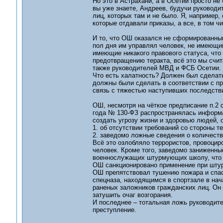
Но это в Астрахани, а в Осетии просто н
вы уже знаете, Андреев, будучи руководи
лиц, которых там и не было. Я, например,
которые отдавали приказы, а все, в том ч
И то, что ОШ оказался не сформированным
пол дня им управлял человек, не имеющий
имеющие никакого правового статуса, что
предотвращению теракта, всё это мы счи
также руководителей МВД и ФСБ Осетии.
Что есть халатность? Должен был сделать
должны были сделать в соответствии с пр
связь с тяжестью наступивших последстви
ОШ, несмотря на чёткое предписание п.2 
года № 130-ФЗ распространялась информа
создать угрозу жизни и здоровью людей, 
1. об отсутствии требований со стороны т
2. заведомо ложные сведения о количеств
Всё это озлобляло террористов, провоцир
человек. Кроме того, заведомо заниженны
военнослужащих штурмующих школу, что п
ОШ санкционировано применение при штур
ОШ препятствовал тушению пожара и спасе
спецназа, находящимся в спортзале в нач
раненых заложников гражданских лиц. Он 
затушить очаг возгорания.
И последнее – тотальная ложь руководите
преступление.