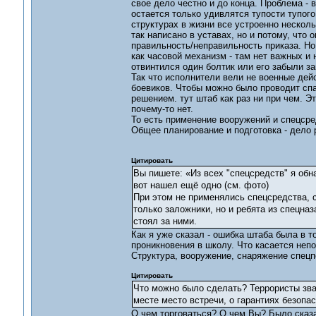
свое дело честно и до конца. Проблема - в
остается только удивлятся тупости тупого
структурах в жизни все устроенно нескол
так написано в уставах, но и потому, что
правильность/неправильность приказа. Но 
как часовой механизм - там нет важных и
отвинтился один болтик или его забыли за
Так что исполнители вели не военные дей
боевиков. Чтобы можно было проводит спа
решением. тут штаб как раз ни при чем. Эт
почему-то нет.
То есть применение вооружений и спецсред
Общее планирование и подготовка - дело р
Цитировать
Вы пишете: «Из всех "спецсредств" я обн
вот нашел ещё одно (см. фото)
При этом не применялись спецсредства, с
только заложники, но и ребята из спецназ
стоял за ними.
Как я уже сказал - ошибка штаба была в 
проникновения в школу. Что касается непо
Структура, вооружение, снаряжение спецп
Цитировать
Что можно было сделать? Террористы зва
месте место встречи, о гарантиях безопа
О чем торговаться? О чем Вы? Было сказан