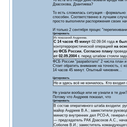
Дзасохова, Дзантиева?
То есть сложилась ситуация - формально 
способен. Соответственно в лучшем случа
просто выполняли распоряжения своих нач
И только 2 сентября процес "перепихиван
Цитировать
Из показаний Андреева.
С 14 часов 45 минут
02.09.04 года
я был
контртеррористической операцией
на осн
из ФСБ России.
Согласно плану
проведе
от 02.09.2004 г.
перед штабом стояли зад
ФСБ России "разработало" 2 числа план и 
Стоит обратить внимание на точность, с ко
14 часов 45 минут. Опытный чиновник...
Цитировать
Но и здесь всё не кончилось. Кто входил 
Не узнали вообще или не узнали в те дни
Потому что Андреев показал, что
Цитировать
В состав оперативного штаба входили: р
майор Андреев В.А.; заместители руково
министр внутренних дел РСО-А, генерал-
— председатель РАК Дзасохов А.С., нача
Соболев В.И.; заместитель командующего