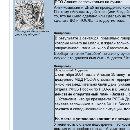
РСО-Алания велась только на бумаге.
Анти-комиссия и Штаб по проведению конт
Поэтому обсуждать действия (или бездейс
то, что не было сделано или сделано не т
сделать ДО и ПОСЛЕ - это другие темы.
"Я мзду не беру, мне за
Цитировать
державу обидно"
В результате 1 сентября, правильно гово
которые ничего не могли, и ждали только
оперативного штаба не было Дзасоховым 
Вообще-то таким "штабом" по закону руко
случае это должен был быть Андреев. Что
Цитировать
Из показаний Андреева
1 сентября 2004 года в 9 часов 35 минут
дежурного МВД РСО-А о захвате террорис
мною незамедлительно были даны указан
отдела УФСБ России по РСО-А в г. Бесл
действие оперативный план «Захват»,
...Установив, что до президента РСО-А Д
захвате заложников в школе № 1 г. Бесла
захвата
и складывающейся ситуации,
пос
На месте я установил контакт с прези
У меня есть сильное подозрение, что кром
помнил или вообще не знал. А учитывая, ч