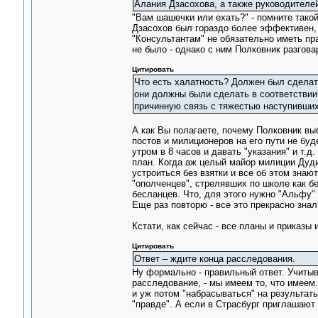
Алания Дзасохова, а также руководител
"Вам шашечки или ехать?" - помните тако
Дзасохов был гораздо более эффективен, 
"Консультантам" не обязательно иметь пра
не было - однако с ним Полковник разговар
Цитировать
Что есть халатность? Должен был сделать
они должны были сделать в соответствии 
причинную связь с тяжестью наступивших
А как Вы полагаете, почему Полковник вы
постов и милиционеров на его пути не бу
утром в 8 часов и давать "указания" и т.д.
план. Когда аж целый майор милиции Дуди
устроиться без взятки и все об этом знают
"ополченцев", стрелявших по школе как б
бесланцев. Что, для этого нужно "Альфу"
Еще раз повторю - все это прекрасно знал
Кстати, как сейчас - все планы и приказы
Цитировать
Ответ – ждите конца расследования
.
Ну формально - правильный ответ. Учитыв
расследование, - мы имеем то, что имеем
и уж потом "набрасываться" на результат
"правде". А если в Страсбург приглашают 