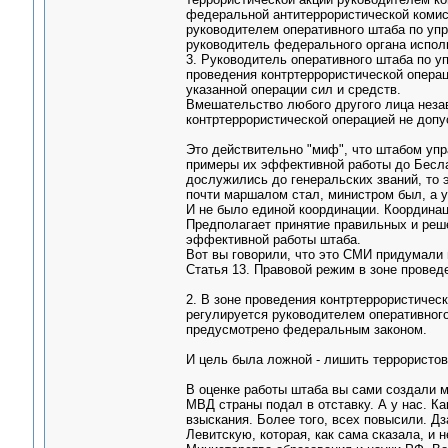
федеральной антитеррористической комис
руководителем оперативного штаба по уп
руководитель федерального органа испол
3. Руководитель оперативного штаба по у
проведения контртеррористической опера
указанной операции сил и средств.
Вмешательство любого другого лица неза
контртеррористической операцией не допу
Это действительно "миф", что штабом уп
примеры их эффективной работы до Бесла
дослужились до генеральских званий, то 
почти маршалом стал, министром был, а у н
И не было единой координации. Координа
Предполагает принятие правильных и реш
эффективной работы штаба.
Вот вы говорили, что это СМИ придумали п
Статья 13. Правовой режим в зоне провед
2. В зоне проведения контртеррористичес
регулируется руководителем оперативного
предусмотрено федеральным законом.
И цель была ложной - лишить террористов
В оценке работы штаба вы сами создали м
МВД страны подал в отставку. А у нас. Ка
взыскания. Более того, всех повысили. Дз
Левитскую, которая, как сама сказала, и 