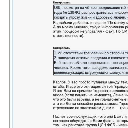
Цитировать
ОШ, несмотря на чёткое предписание п.2 
года № 130-ФЗ распространялась информа
создать угрозу жизни и здоровью людей, 
Вы забыли добавить в начале "По моему м
А по моему мнению, такую информацию ра
этим процесом не управлял - факт. Но СМ
ответственности).
Цитировать
1. об отсутствии требований со стороны т
2. заведомо ложные сведения о количест
Всё это озлобляло террористов, провоцир
человек. Кроме того, заведомо заниженн
военнослужащих штурмующих школу, что 
Карлов. У вас просто путаница между тем,
штаба. И все это отягащается той "правдо
Я вот Вам на примере "хорошего человека 
числа (если память не изменяте), Ленка н
что это были взрывы, а не гранатометные 
эта же Ленка спокойно рассказывала "пра
стрелявшие по заложникам днем и ... гран
Насчет военнослужащих - это они Вам лич
согласен обсуждать с Вами факты, которы
том, как работала группа ЦСН ФСБ - изви