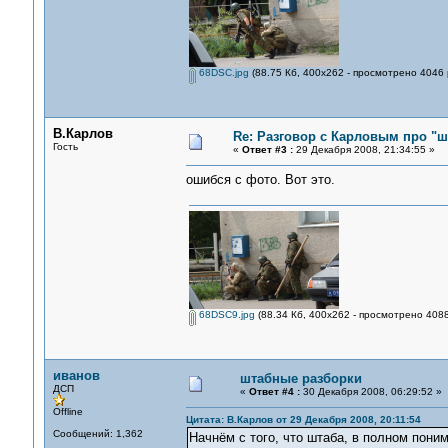
68DSC.jpg
(88.75 Кб, 400x262 - просмотрено 4046 
В.Карлов
Re: Разговор с Карловым про "ш
Гость
«
Ответ #3 :
29 Декабря 2008, 21:34:55 »
ошибся с фото. Вот это.
68DSC9.jpg
(88.34 Кб, 400x262 - просмотрено 4088
иванов
штабные разборки
ДСП
«
Ответ #4 :
30 Декабря 2008, 06:29:52 »
Offline
Цитата: В.Карлов от 29 Декабря 2008, 20:11:54
Сообщений: 1,362
Начнём с того, что штаба, в полном пони