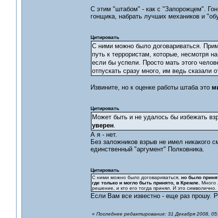
С этим "штабом" - как с "Запорожцем". Го
гонщика, набрать лучших механиков и "об
Цитировать
С ними можно было договариваться. Приме
путь к террористам, которые, несмотря н
если бы успели. Просто мать этого челов
отпускать сразу много, им ведь сказали 
Извините, но к оценке работы штаба это
м
Цитировать
Может быть и не удалось бы избежать взр
уверен
.
А я - нет.
Без заложников взрыв не имел никакого с
единственный "аргумент" Полковника.
Цитировать
С ними можно было договариваться,
но было принят
где только и могло быть принято, в Кремле.
Много 
решение, и кто его тогда принял. И это символично.
Если Вам все известно - еще раз прошу. 
«
Последнее редактирование: 31 Декабря 2008, 05: