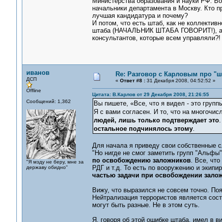
Министерства образования и науки РФ. Вот
начальники департамента в Москву. Кто п
лучшая кандидатура и почему?
И потом, что есть штаб, как не коллекти
штаба (НАЧАЛЬНИК ШТАБА ГОВОРИТ!), а ок
консультантов, которые всем управляли?! 
иванов
Re: Разговор с Карловым про "ш
ДСП
«
Ответ #8 :
31 Декабря 2008, 04:52:52 »
Offline
Цитата: В.Карлов от 29 Декабря 2008, 21:26:55
Сообщений: 1,362
Вы пишете, «Все, что я видел - это группы
Я с вами согласен. И то, что на многочис
людей, лишь только подтверждает это
остальное подчинялось этому
.
Для начала я приведу свои собственные 
"Но нигде не смог заметить групп "Альфы"
по освобождению заложников
. Все, что
"Я мзду не беру, мне за
РДГ и т.д. То есть по вооружению и экипи
державу обидно"
частью задачи при освобождении зало
Вижу, что выразился не совсем точно. По
Нейтрализация террористов является сос
могут быть разные. Не в этом суть.
Я, говоря об этой ошибке штаба, имел в в