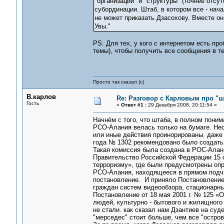
"организации" и "структуры" (точнее отсу
субординации. Штаб, в котором все - нач
не может приказать Дзасохову. Вместе они
Увы."
PS. Для тех, у кого с интернетом есть п
темы), чтобы получить все сообщения в т
Просто так сказал (с)
В.карлов
Re: Разговор с Карловым про "ш
Гость
«
Ответ #1 :
29 Декабря 2008, 20:11:54 »
Начнём с того, что штаба, в полном поним
РСО-Алания велась только на бумаге. Нео
или иные действия проинорированы. даже 
года № 1302 рекомендовано было создать 
Такая комиссия была создана в РОС-Алани
Правительство Российской Федерации 15 с
терроризму», где были предусмотрены опр
РСО-Алания, находящееся в прямом подчи
постановление. И приняло Постановление 
граждан систем видеообзора, стационарны
Постановление от 18 мая 2001 г. № 125 «
людей, культурно - бытового и жилищного 
не стали. как сказал нам Дзантиев на су
"мерседес" стоит больше, чем все "остров