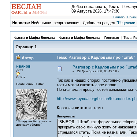
Добро пожаловать,
Гость
. Пожалу
09 Августа 2026, 17:47:36
Начало
|
Помо
Новости:
Небольшая реорганизация. Добавлен раздел
"Рецензии 
Факты и Мифы Беслана
|
Факты и Мифы Беслана
|
Гостевая
| Тема:
Ра
Страниц:
1
Тема: Разговор с Карловым про "штаб" 
Автор
иванов
Разговор с Карловым про "штаб
ДСП
«
:
29 Декабря 2008, 03:49:19 »
Offline
Так как в наших спорах постоянно упомин
Сообщений: 1,362
гости могли сказать свое слово.
Но сначала я прошу гостей ознакомиться с
http://www.reyndar.org/beslan/forum/index.ph
Короткая цитата из темы
Цитировать
"Я мзду не беру, мне за
"ВЫВОД. "Штаб" как формальное сборище 
державу обидно"
прикрыть свою личную жопу от наказания.
стремился стать. Пока не назначали. Тако