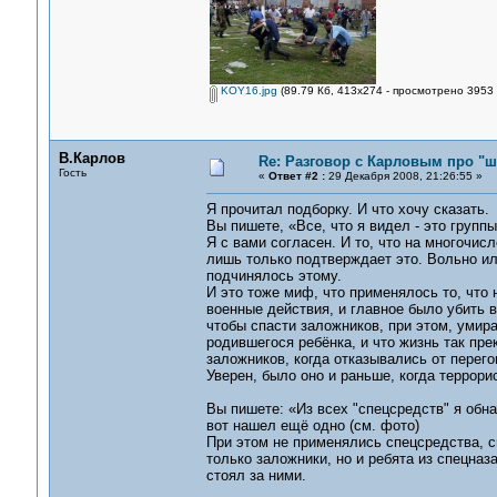
KOY16.jpg
(89.79 Кб, 413x274 - просмотрено 3953 
В.Карлов
Re: Разговор с Карловым про "ш
Гость
«
Ответ #2 :
29 Декабря 2008, 21:26:55 »
Я прочитал подборку. И что хочу сказать.
Вы пишете, «Все, что я видел - это группы
Я с вами согласен. И то, что на многочи
лишь только подтверждает это. Вольно ил
подчинялось этому.
И это тоже миф, что применялось то, что 
военные действия, и главное было убить в
чтобы спасти заложников, при этом, умирая
родившегося ребёнка, и что жизнь так пре
заложников, когда отказывались от перегов
Уверен, было оно и раньше, когда террори
Вы пишете: «Из всех "спецсредств" я обн
вот нашел ещё одно (см. фото)
При этом не применялись спецсредства, с
только заложники, но и ребята из спецназ
стоял за ними.