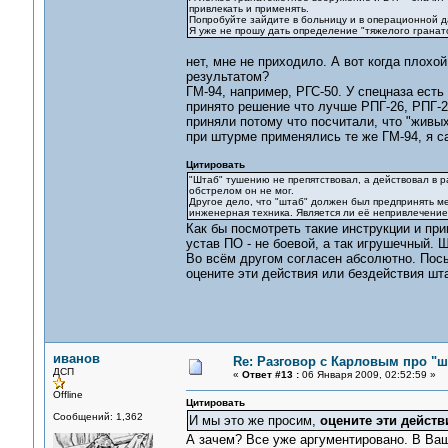
привлекать и применять.
Попробуйте зайдите в больницу и в операционной дай
Я уже не прошу дать определение "тяжелого гранат
нет, мне не приходило. А вот когда плохо
результатом?
ГМ-94, например, РГС-50. У спецназа есть
принято решение что лучше РПГ-26, РПГ-27
приняли потому что посчитали, что "живых
при штурме применялись те же ГМ-94, я
Цитировать
"Штаб" тушению не препятствовал, а действовал в 
обстрелом он не мог.
Другое дело, что "штаб" должен был предпринять м
инженерная техника. Является ли её непривлечение
Как бы посмотреть такие инструкции и при
устав ПО - не боевой, а так игрушечный. 
Во всём другом согласен абсолютно. Посыл
оцените эти действия или бездействия шт
иванов
Re: Разговор с Карловым про "ш
ДСП
«
Ответ #13 :
06 Января 2009, 02:52:59 »
Offline
Цитировать
Сообщений: 1,362
И мы это же просим,
оцените эти действ
А зачем? Все уже аргументировано. В Ваш