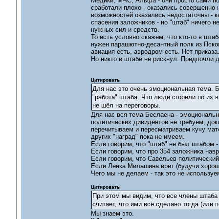
Медики, МЧС, Альфа - они просто сами по
сработали плохо - оказались совершенно н
возможностей оказались недостаточны - к
спасения заложников - но "штаб" ничего н
нужных сил и средств.
То есть условно скажем, что кто-то в шта
нужен парашютно-десантный полк из Псков
авиация есть, аэродром есть. Нет приказа
Но никто в штабе не рискнул. Предпочли д
Цитировать
Для нас это очень эмоциональная тема. Б
"работа" штаба. Что люди сгорели по их в
не шёл на переговоры.
Для нас вся тема Беслаена - эмоциональн
политических дивидентов не требуем, докл
перечитываем и пересматриваем кучу мате
других "наград" пока не имеем.
Если говорим, что "штаб" не был штабом 
Если говорим, что про 354 заложника нав
Если говорим, что Савельев политический
Если Ленка Милашина врет (будучи хороши
Чего мы не делаем - так это не используе
Цитировать
При этом мы видим, что все члены штаба 
считает, что ими всё сделано тогда (или 
Мы знаем это.