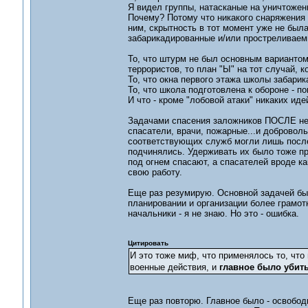
Я видел группы, натасканые на уничтожен
Почему? Потому что никакого снаряжения д
ним, скрытность в тот момент уже не был
забарикадированные и/или простреливаемы
То, что штурм не был основным вариантом
террористов, то план "Ы" на тот случай, 
То, что окна первого этажа школы забарик
То, что школа подготовлена к обороне - по
И что - кроме "лобовой атаки" никаких иде
Задачами спасения заложников ПОСЛЕ ней
спасатели, врачи, пожарные...и добровол
соответствующих служб могли лишь после
подчинялись. Удерживать их было тоже пр
под огнем спасают, а спасателей вроде к
свою работу.
Еще раз резумирую. Основной задачей б
планировании и организации более грамотн
начальники - я не знаю. Но это - ошибка.
Цитировать
И это тоже миф, что применялось то, что
военные действия, и
главное было убить
Еще раз повторю. Главное было - освобо