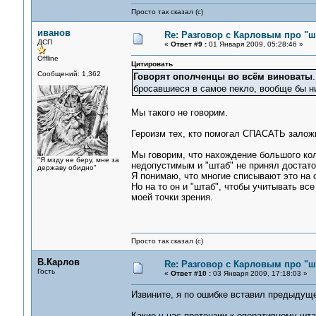
Просто так сказал (с)
иванов
Re: Разговор с Карловым про "ш
ДСП
«
Ответ #9 :
01 Января 2009, 05:28:46 »
Offline
Цитировать
Сообщений: 1,362
Говорят ополченцы во всём виноваты
бросавшиеся в самое пекло, вообще бы н
Мы такого не говорим.
Героизм тех, кто помогал СПАСАТЬ заложн
Мы говорим, что нахождение большого ко
"Я мзду не беру, мне за
недопустимым и "штаб" не принял достато
державу обидно"
Я понимаю, что многие списывают это на о
Но на то он и "штаб", чтобы учитывать вс
моей точки зрения.
Просто так сказал (с)
В.Карлов
Re: Разговор с Карловым про "ш
Гость
«
Ответ #10 :
03 Января 2009, 17:18:03 »
Извините, я по ошибке вставил предыдуще
Какие у нас претензии к оперативному шт