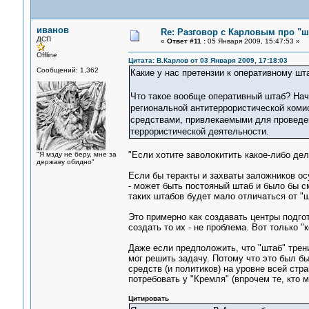
иванов
Re: Разговор с Карловым про "ш
ДСП
«
Ответ #11 :
05 Января 2009, 15:47:53 »
Offline
Цитата: В.Карлов от 03 Января 2009, 17:18:03
Сообщений: 1,362
Какие у нас претензии к оперативному шт
Что такое вообще оперативный штаб? Нач
региональной антитеррористической коми
средствами, привлекаемыми для проведен
террористической деятельности.
"Если хотите заволокитить какое-либо дел
"Я мзду не беру, мне за
державу обидно"
Если бы теракты и захваты заложников о
- может быть постояный штаб и было бы 
таких штабов будет мало отличаться от "ш
Это примерно как создавать центры подго
создать то их - не проблема. Вот только 
Даже если предположить, что "штаб" трени
мог решить задачу. Потому что это был б
средств (и политиков) на уровне всей стр
потребовать у "Кремля" (впрочем те, кто 
Цитировать