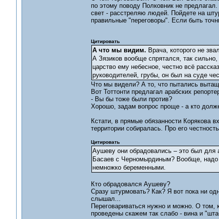
по этому поводу Полковник не предлагал. 
свет - расстреляю людей. Пойдете на штур
правильные "переговоры". Если быть точн
Цитировать
А что мы видим.
Врача, которого не звал
А Зязиков вообще спрятался, так сильно,
царство ему небесное, честно всё рассказ
руководителей, грубы, он был на суде чес
Что мы видели? А то, что пытались вытащ
Вот Тоттонти предлагал арабских репорте
- Вы бы тоже были против?
Хорошо, задам вопрос проще - а кто долж
Кстати, в прямые обязанности Корякова в
территории собиралась. Про его честность
Цитировать
Аушеву они обрадовались – это был для а
Басаев с Черномырдиным? Вообще, надо 
немножко беременными.
Кто обрадовался Аушеву?
Сразу штурмовать? Как? Я вот пока ни од
слышал...
Переговариваться нужно и можно. О том, к
проведены скажем так слабо - вина и "шта