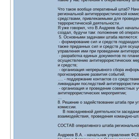
Что такое вообще оперативный штаб? Нач
региональной антитеррористической комис
средствами, привлекаемыми для проведен
террористической деятельности.
Я уже говорил, что В.Андреев был началь
создал, будучи там: положение об операт
5. Основными задачами штаба являются:
- формирование сил и средств подразделе
также приданных сил и средств для осущ
управления ими при проведении антитерро
- разработка единых документов по план
осуществлению антитеррористических мер
и средств;
- организация непрерывного сбора информ
прогнозирование развития событий;
…. - поддержание контактов со средствам
ликвидации последствий антитеррористич
- организация и проведение совместных 
антитеррористических мероприятии;
…
8. Решение о задействовании штаба при у
комиссии.
В повседневной деятельности заседания 
взаимодействия, проведения командно-шта
СОСТАВ оперативного штаба региональной
Андреев В.А. - начальник управления ФСБ