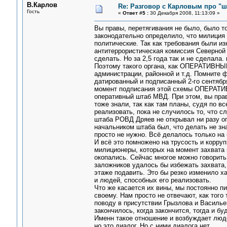
В.Карлов
Re: Разговор с Карловым про "ш
Гость
«
Ответ #5 :
30 Декабря 2008, 11:13:09 »
Вы правы, перетягивания не было, было то
законодательно определило, что милиция о
политические. Так как требования были из
антитеррористическая комиссия Северной
сделать. Но за 2,5 года так и не сделала.
Поэтому такого органа, как ОПЕРАТИВНЫ
администрации, районной и т.д. Помните 
датированный и подписанный 2-го сентябр
момент подписания этой схемы ОПЕРАТИ
оперативный штаб МВД. При этом, вы прав
тоже знали, так как там планы, судя по в
реализовать, пока не случилось то, что 
штаба РОВД Дряев не открывал ни разу опе
начальником штаба был, что делать не зна
просто не нужно. Всё делалось только на б
И всё это помножено на трусость и корруп
милиционеры, которых на момент захвата
окопались. Сейчас многое можно говорить 
заложников удалось бы избежать захвата,
этаже подавить. Это бы резко изменило х
и людей, способных его реализовать.
Что же касается их вины, мы постоянно п
своему. Нам просто не отвечают, как того
поводу в присутствии Грызлова и Василье
закончилось, когда закончится, тогда и бу
Именн такое отношение и возбуждает люде
но это диалог. Но с ними диалога нет.