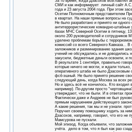
За то время, когда Дзасохов возглавлял а
СМИ и как информирует личный сайт А.С.Д
года и 23 августа 2004 года. При этом з
Осетии Полномочным представителем Пре
в квартал. На наши прямые вопросы на суд
Не было разработано и принято ни одного 
антитеррористические командно-штабные 
базах МЧС Северной Осетии в пятницу, 13
около 200 руководителей и сотрудников 
уделено проблемам борьбы с терроризмом
комиссий со всего Северного Кавказа... 
заложников и разминированию здания шко
учений не обсуждались и не доводились н
закусили, бюджетные деньги освоили, и п
В результате 1 сентября, правильно гово
которые ничего не могли, и ждали только
оперативного штаба не было Дзасоховым от
фсб-эшный. Не было принято решение свое
следующий день, когда Москва за всех р
Но и здесь всё не кончилось. Кто входил 
например). По-другим просто "чертовщина
утверждают, что не были. И в ответах про
Фактически даже и Андреев не был руков
прямым нарушением действующего законо
А какие решения, так мы и не узнали. пр
Поручил своему помощнику ходить за ним 
Дзасохов, например, говорил, что его не п
Мамсурова не пускали.
Мой эпизод. Когда объявили, что заложник
учёта. дело в том, что я был как раз сзад