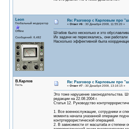
Leon
Re: Разговор с Карловым про "ш
Глобальный модератор
«
Ответ #6 :
30 Декабря 2008, 11:55:20 »
Offline
Штабов было несколько и это обуславлив
Их задачи не пересекались, они работали
Сообщений: 6,482
Насколько эффективной была координация 
В.Карлов
Re: Разговор с Карловым про "ш
Гость
«
Ответ #7 :
30 Декабря 2008, 13:16:15 »
Это тоже нарушение законодательства. Шт
редакции на 22.08.2004 г.
Статья 12. Руководство контртеррористич
1. Все военнослужащие, сотрудники и спе
момента начала указанной операции подч
контртеррористической операцией.
2. В зависимости от масштаба и степени 
террористической акции руководителем ко