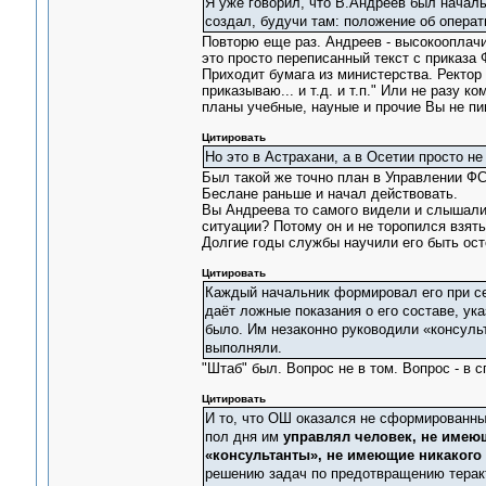
Я уже говорил, что В.Андреев был начал
создал, будучи там: положение об опера
Повторю еще раз. Андреев - высокооплачив
это просто переписанный текст с приказа 
Приходит бумага из министерства. Ректор 
приказываю... и т.д. и т.п." Или не разу 
планы учебные, науные и прочие Вы не п
Цитировать
Но это в Астрахани, а в Осетии просто не
Был такой же точно план в Управлении ФС
Беслане раньше и начал действовать.
Вы Андреева то самого видели и слышали
ситуации? Потому он и не торопился взять
Долгие годы службы научили его быть ост
Цитировать
Каждый начальник формировал его при се
даёт ложные показания о его составе, ука
было. Им незаконно руководили «консульт
выполняли.
"Штаб" был. Вопрос не в том. Вопрос - в с
Цитировать
И то, что ОШ оказался не сформированным
пол дня им
управлял человек, не имеющ
«консультанты», не имеющие никакого 
решению задач по предотвращению теракт