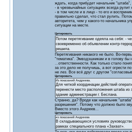
ждать, когда прибудет начальник "штаба",
- в чрезвычайных ситуациях всегда рулит 
- в том числе и в лицо - то его и восприни
правильно сделал, что стал рулить. Потом
авторитета, чем у какого-то начальника у
ситуации на месте.
Цитировать
Потом перетягивание одеяла на себя: - ч
своевременно об объявлении контр-террор
решила.
Перетягивания никакого не было. Во-первы
"тематика". Эмвэдэшникам и в голову бы 
...ответственности. Как только стало поня
за это дело не получишь, а вот огрести п
не лез. Все всё друг с другом "согласовы
Цитировать
Из показаний Андреева.
Для четкой координации действий операт
перенести место расположения штаба из 
здание администрации г. Беслана.
Странно, да? Вроде как начальник "штаба
разрешения". Потому что должно было звуча
Вместо этого Андреев...
Цитировать
из показаний Андреева
В складывающихся условиях руководство
рамках специального плана «Захват».
То есть его люди действовали вроде как п