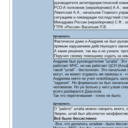
руководителя антитеррористической коми
РСО-А полковник (неразборчиво) А.А.; м
Левитская А.А.; начальник Главного упр
ситуациям и ликвидации последствий сти
Минздрава России (неразборчиво) С.Ф.; 
ГТРК «Россия» Васильев П.В.
Цитировать
Фактически даже и Андреев не был руков
прямым нарушением действующего законо
А какие решения, так мы и не узнали. п
Поручил своему помощнику ходить за ним
Андреев был руководителем "штаба". Это не
работает МЧС, ни как работает ЦСН (Альфа
такой "штаб" - бесполезен. Это начальник 
могут, он может отдавать им приказы и - ч
Андреева никто не учил освобождать зало
"задачки". Но формально он был начальн
человеком. Но уж больно у него узкая сп
всего разбирался Дзасохов.
Так что перетягивания - точно не было.
Цитировать
О "работе" штаба можно говорить много, 
Уверен, штаб был абсолютно неэффектив
Всё было бессистемно
. Все, что делалось штабом - было бессис