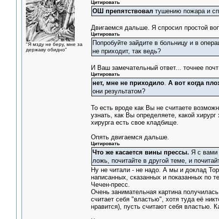
Цитировать
ОШ препятствовал
тушению пожара и сп
Двигаемся дальше. Я спросил простой воп
Цитировать
Попробуйте зайдите в больницу и в опера
"Я мзду не беру, мне за
державу обидно"
не приходит, так ведь?
И Ваш замечательный ответ... точнее поч
Цитировать
нет, мне не приходило
.
А вот когда пло
они результатом?
То есть вроде как Вы не считаете возможны
узнать, как Вы определяете, какой хирург 
хирурга есть свое кладбище.
Опять двигаемся дальше.
Цитировать
Что же касается вины прессы.
Я с вами 
ложь, почитайте в другой теме, и почита
Ну не читали - не надо. А мы и доклад Т
написанных, сказанных и показанных по те
Чечен-пресс.
Очень занимательная картина получилас
считает себя "властью", хотя туда её никт
нравится), пусть считают себя властью. К