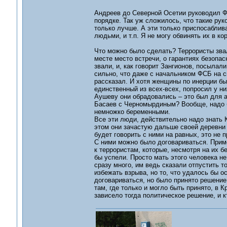
Андреев до Северной Осетии руководил ФС
порядке. Так уж сложилось, что такие рук
только лучше. А эти только приспосабли
людьми, и т.п. Я не могу обвинять их в ко
Что можно было сделать? Террористы звал
месте место встречи, о гарантиях безопас
звали, и, как говорит Зангионов, посылали
сильно, что даже с начальником ФСБ на св
рассказал. И хотя женщины по инерции был
единственный из всех-всех, попросил у н
Аушеву они обрадовались – это был для ав
Басаев с Черномырдиным? Вообще, надо б
немножко беременными.
Все эти люди, действительно надо знать К
этом они зачастую дальше своей деревни 
будет говорить с ними на равных, это не 
С ними можно было договариваться. Приме
к террористам, которые, несмотря на их 
бы успели. Просто мать этого человека не
сразу много, им ведь сказали отпустить 
избежать взрыва, но то, что удалось бы о
договариваться, но было принято решение 
там, где только и могло быть принято, в 
зависело тогда политическое решение, и к