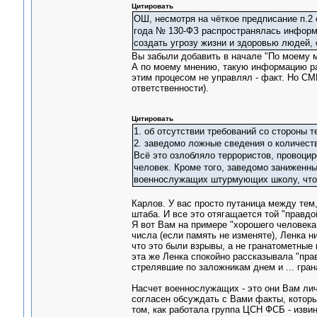
Цитировать
ОШ, несмотря на чёткое предписание п.2 
года № 130-ФЗ распространялась информа
создать угрозу жизни и здоровью людей, 
Вы забыли добавить в начале "По моему м
А по моему мнению, такую информацию ра
этим процесом не управлял - факт. Но СМ
ответственности).
Цитировать
1. об отсутствии требований со стороны т
2. заведомо ложные сведения о количест
Всё это озлобляло террористов, провоцир
человек. Кроме того, заведомо заниженн
военнослужащих штурмующих школу, что 
Карлов. У вас просто путаница между тем,
штаба. И все это отягащается той "правдо
Я вот Вам на примере "хорошего человека 
числа (если память не изменяте), Ленка н
что это были взрывы, а не гранатометные 
эта же Ленка спокойно рассказывала "пра
стрелявшие по заложникам днем и ... гран
Насчет военнослужащих - это они Вам лич
согласен обсуждать с Вами факты, которы
том, как работала группа ЦСН ФСБ - изви