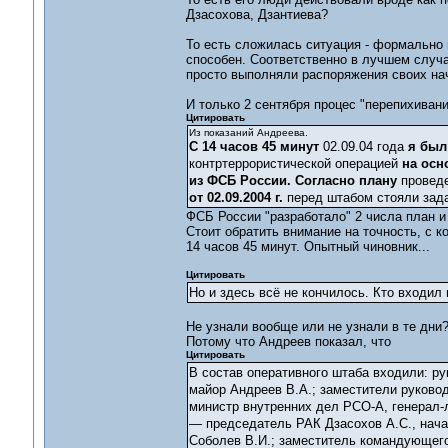
Дзасохова, Дзантиева?
То есть сложилась ситуация - формально 
способен. Соответственно в лучшем случа
просто выполняли распоряжения своих нач
И только 2 сентября процес "перепихиван
Цитировать
Из показаний Андреева.
С 14 часов 45 минут
02.09.04 года
я был
контртеррористической операцией
на осн
из ФСБ России.
Согласно плану
проведе
от 02.09.2004 г.
перед штабом стояли зад
ФСБ России "разработало" 2 числа план и 
Стоит обратить внимание на точность, с ко
14 часов 45 минут. Опытный чиновник...
Цитировать
Но и здесь всё не кончилось. Кто входил 
Не узнали вообще или не узнали в те дни
Потому что Андреев показал, что
Цитировать
В состав оперативного штаба входили: р
майор Андреев В.А.; заместители руково
министр внутренних дел РСО-А, генерал-
— председатель РАК Дзасохов А.С., нача
Соболев В.И.; заместитель командующего