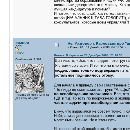
Министерства образования и науки РФ. Вот
начальники департамента в Москву. Кто п
лучшая кандидатура и почему?
И потом, что есть штаб, как не коллекти
штаба (НАЧАЛЬНИК ШТАБА ГОВОРИТ!), а ок
консультантов, которые всем управляли?! 
иванов
Re: Разговор с Карловым про "ш
ДСП
«
Ответ #8 :
31 Декабря 2008, 04:52:52 »
Offline
Цитата: В.Карлов от 29 Декабря 2008, 21:26:55
Сообщений: 1,362
Вы пишете, «Все, что я видел - это группы
Я с вами согласен. И то, что на многочис
людей, лишь только подтверждает это
остальное подчинялось этому
.
Для начала я приведу свои собственные 
"Но нигде не смог заметить групп "Альфы"
по освобождению заложников
. Все, что
"Я мзду не беру, мне за
РДГ и т.д. То есть по вооружению и экипи
державу обидно"
частью задачи при освобождении зало
Вижу, что выразился не совсем точно. По
Нейтрализация террористов является сос
могут быть разные. Не в этом суть.
Я, говоря об этой ошибке штаба, имел в в