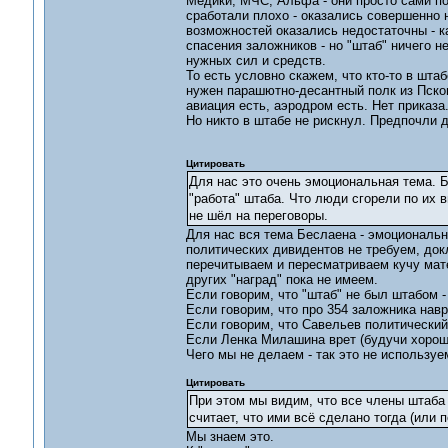
Медики, МЧС, Альфа - они просто сами по
сработали плохо - оказались совершенно н
возможностей оказались недостаточны - к
спасения заложников - но "штаб" ничего н
нужных сил и средств.
То есть условно скажем, что кто-то в шта
нужен парашютно-десантный полк из Псков
авиация есть, аэродром есть. Нет приказа
Но никто в штабе не рискнул. Предпочли д
Цитировать
Для нас это очень эмоциональная тема. Б
"работа" штаба. Что люди сгорели по их в
не шёл на переговоры.
Для нас вся тема Беслаена - эмоциональн
политических дивидентов не требуем, докл
перечитываем и пересматриваем кучу мате
других "наград" пока не имеем.
Если говорим, что "штаб" не был штабом 
Если говорим, что про 354 заложника нав
Если говорим, что Савельев политический
Если Ленка Милашина врет (будучи хороши
Чего мы не делаем - так это не используе
Цитировать
При этом мы видим, что все члены штаба 
считает, что ими всё сделано тогда (или 
Мы знаем это.