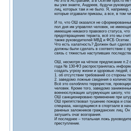
Но это в Астрахани, а в Осетии просто н
вы уже знаете, Андреев, будучи руководи
лиц, которых там и не было. Я, например,
которые отдавали приказы, а все, в том ч
И то, что ОШ оказался не сформированным
пол дня им управлял человек, не имеющий
имеющие никакого правового статуса, что
предотвращению теракта, всё это мы счи
также руководителей МВД и ФСБ Осетии.
Что есть халатность? Должен был сделать
должны были сделать в соответствии с пр
связь с тяжестью наступивших последстви
ОШ, несмотря на чёткое предписание п.2 
года № 130-ФЗ распространялась информа
создать угрозу жизни и здоровью людей, 
1. об отсутствии требований со стороны т
2. заведомо ложные сведения о количеств
Всё это озлобляло террористов, провоцир
человек. Кроме того, заведомо заниженны
военнослужащих штурмующих школу, что п
ОШ санкционировано применение при штур
ОШ препятствовал тушению пожара и спасе
спецназа, находящимся в спортзале в нач
раненых заложников гражданских лиц. Он 
затушить очаг возгорания.
И последнее – тотальная ложь руководите
преступление.