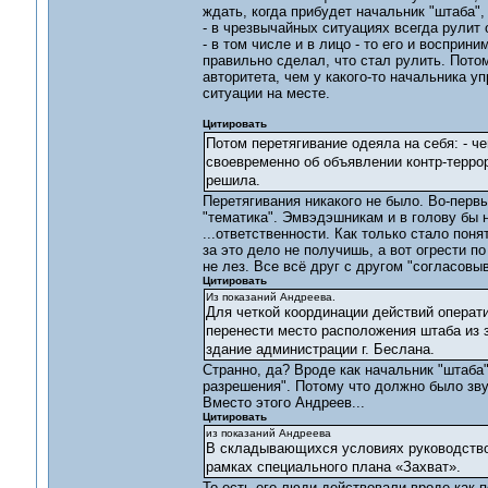
ждать, когда прибудет начальник "штаба",
- в чрезвычайных ситуациях всегда рулит 
- в том числе и в лицо - то его и восприни
правильно сделал, что стал рулить. Потом
авторитета, чем у какого-то начальника у
ситуации на месте.
Цитировать
Потом перетягивание одеяла на себя: - ч
своевременно об объявлении контр-террор
решила.
Перетягивания никакого не было. Во-первы
"тематика". Эмвэдэшникам и в голову бы 
...ответственности. Как только стало поня
за это дело не получишь, а вот огрести п
не лез. Все всё друг с другом "согласовы
Цитировать
Из показаний Андреева.
Для четкой координации действий операт
перенести место расположения штаба из 
здание администрации г. Беслана.
Странно, да? Вроде как начальник "штаба
разрешения". Потому что должно было звуча
Вместо этого Андреев...
Цитировать
из показаний Андреева
В складывающихся условиях руководство
рамках специального плана «Захват».
То есть его люди действовали вроде как п