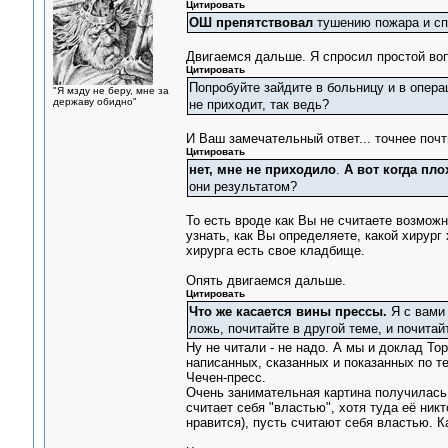
Цитировать
ОШ препятствовал
тушению пожара и сп
Двигаемся дальше. Я спросил простой воп
Цитировать
Попробуйте зайдите в больницу и в опера
"Я мзду не беру, мне за
державу обидно"
не приходит, так ведь?
И Ваш замечательный ответ... точнее поч
Цитировать
нет, мне не приходило
.
А вот когда пло
они результатом?
То есть вроде как Вы не считаете возможны
узнать, как Вы определяете, какой хирург 
хирурга есть свое кладбище.
Опять двигаемся дальше.
Цитировать
Что же касается вины прессы.
Я с вами 
ложь, почитайте в другой теме, и почита
Ну не читали - не надо. А мы и доклад Т
написанных, сказанных и показанных по те
Чечен-пресс.
Очень занимательная картина получилас
считает себя "властью", хотя туда её никт
нравится), пусть считают себя властью. К