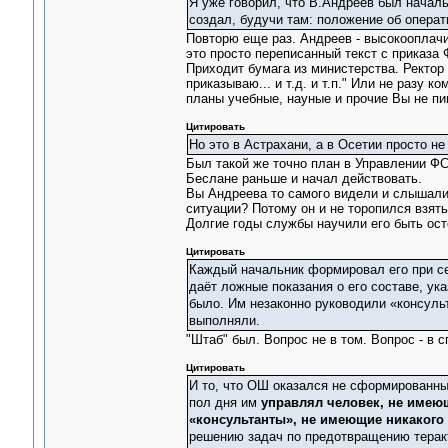
Я уже говорил, что В.Андреев был начал
создал, будучи там: положение об опера
Повторю еще раз. Андреев - высокооплачив
это просто переписанный текст с приказа 
Приходит бумага из министерства. Ректор 
приказываю... и т.д. и т.п." Или не разу 
планы учебные, науные и прочие Вы не п
Цитировать
Но это в Астрахани, а в Осетии просто не
Был такой же точно план в Управлении ФС
Беслане раньше и начал действовать.
Вы Андреева то самого видели и слышали
ситуации? Потому он и не торопился взять
Долгие годы службы научили его быть ост
Цитировать
Каждый начальник формировал его при се
даёт ложные показания о его составе, ука
было. Им незаконно руководили «консульт
выполняли.
"Штаб" был. Вопрос не в том. Вопрос - в с
Цитировать
И то, что ОШ оказался не сформированным
пол дня им
управлял человек, не имеющ
«консультанты», не имеющие никакого 
решению задач по предотвращению теракт