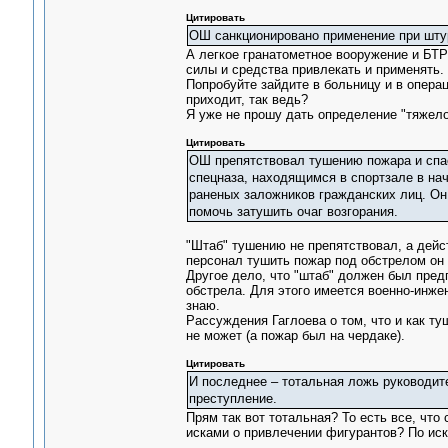
Цитировать
ОШ санкционировано применение при шт
А легкое гранатометное вооружение и БТР
силы и средства привлекать и применять.
Попробуйте зайдите в больницу и в операц
приходит, так ведь?
Я уже не прошу дать определение "тяжело
Цитировать
ОШ препятствовал тушению пожара и спас
спецназа, находящимся в спортзале в на
раненых заложников гражданских лиц. Он 
помочь затушить очаг возгорания.
"Штаб" тушению не препятствовал, а дейс
персонал тушить пожар под обстрелом он 
Другое дело, что "штаб" должен был пре
обстрела. Для этого имеется военно-инже
знаю.
Рассуждения Гаглоева о том, что и как туш
не может (а пожар был на чердаке).
Цитировать
И последнее – тотальная ложь руководите
преступление.
Прям так вот тотальная? То есть все, что
исками о привлечении фигурантов? По иск