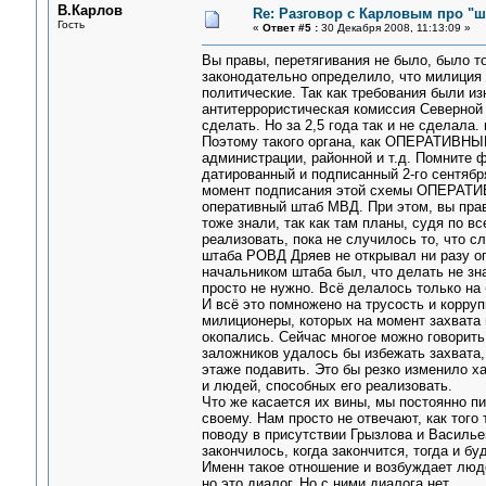
В.Карлов
Re: Разговор с Карловым про "ш
Гость
«
Ответ #5 :
30 Декабря 2008, 11:13:09 »
Вы правы, перетягивания не было, было то
законодательно определило, что милиция о
политические. Так как требования были из
антитеррористическая комиссия Северной
сделать. Но за 2,5 года так и не сделала.
Поэтому такого органа, как ОПЕРАТИВНЫ
администрации, районной и т.д. Помните 
датированный и подписанный 2-го сентябр
момент подписания этой схемы ОПЕРАТИ
оперативный штаб МВД. При этом, вы прав
тоже знали, так как там планы, судя по в
реализовать, пока не случилось то, что 
штаба РОВД Дряев не открывал ни разу опе
начальником штаба был, что делать не зна
просто не нужно. Всё делалось только на б
И всё это помножено на трусость и корруп
милиционеры, которых на момент захвата
окопались. Сейчас многое можно говорить 
заложников удалось бы избежать захвата,
этаже подавить. Это бы резко изменило х
и людей, способных его реализовать.
Что же касается их вины, мы постоянно п
своему. Нам просто не отвечают, как того
поводу в присутствии Грызлова и Василье
закончилось, когда закончится, тогда и бу
Именн такое отношение и возбуждает люде
но это диалог. Но с ними диалога нет.