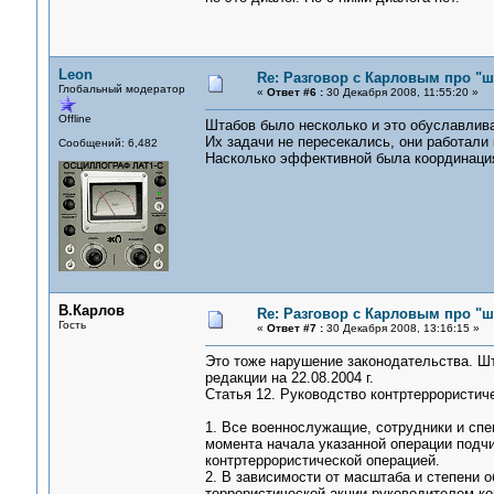
Leon
Re: Разговор с Карловым про "ш
Глобальный модератор
«
Ответ #6 :
30 Декабря 2008, 11:55:20 »
Offline
Штабов было несколько и это обуславлив
Их задачи не пересекались, они работали
Сообщений: 6,482
Насколько эффективной была координация 
В.Карлов
Re: Разговор с Карловым про "ш
Гость
«
Ответ #7 :
30 Декабря 2008, 13:16:15 »
Это тоже нарушение законодательства. Шт
редакции на 22.08.2004 г.
Статья 12. Руководство контртеррористич
1. Все военнослужащие, сотрудники и спе
момента начала указанной операции подч
контртеррористической операцией.
2. В зависимости от масштаба и степени 
террористической акции руководителем ко