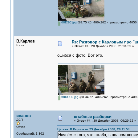
68DSC.jpg
(88.75 Кб, 400x262 - просмотрено 4050 
В.Карлов
Re: Разговор с Карловым про "ш
Гость
«
Ответ #3 :
29 Декабря 2008, 21:34:55 »
ошибся с фото. Вот это.
68DSC9.jpg
(88.34 Кб, 400x262 - просмотрено 4093
иванов
штабные разборки
ДСП
«
Ответ #4 :
30 Декабря 2008, 06:29:52 »
Offline
Цитата: В.Карлов от 29 Декабря 2008, 20:11:54
Сообщений: 1,362
Начнём с того, что штаба, в полном пони