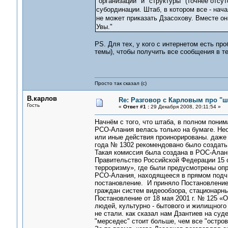
"организации" и "структуры" (точнее отсу
субординации. Штаб, в котором все - нач
не может приказать Дзасохову. Вместе они
Увы."
PS. Для тех, у кого с интернетом есть п
темы), чтобы получить все сообщения в т
Просто так сказал (с)
В.карлов
Re: Разговор с Карловым про "ш
Гость
«
Ответ #1 :
29 Декабря 2008, 20:11:54 »
Начнём с того, что штаба, в полном поним
РСО-Алания велась только на бумаге. Нео
или иные действия проинорированы. даже 
года № 1302 рекомендовано было создать 
Такая комиссия была создана в РОС-Алани
Правительство Российской Федерации 15 с
терроризму», где были предусмотрены опр
РСО-Алания, находящееся в прямом подчи
постановление. И приняло Постановление 
граждан систем видеообзора, стационарны
Постановление от 18 мая 2001 г. № 125 «
людей, культурно - бытового и жилищного 
не стали. как сказал нам Дзантиев на су
"мерседес" стоит больше, чем все "остров