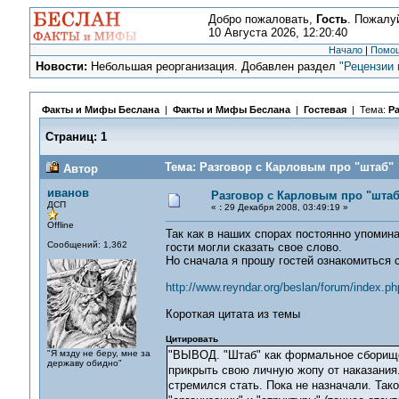
Добро пожаловать,
Гость
. Пожалу
10 Августа 2026, 12:20:40
Начало
|
Помо
Новости:
Небольшая реорганизация. Добавлен раздел
"Рецензии 
Факты и Мифы Беслана
|
Факты и Мифы Беслана
|
Гостевая
| Тема:
Ра
Страниц:
1
Тема: Разговор с Карловым про "штаб" 
Автор
иванов
Разговор с Карловым про "штаб
ДСП
«
:
29 Декабря 2008, 03:49:19 »
Offline
Так как в наших спорах постоянно упомин
Сообщений: 1,362
гости могли сказать свое слово.
Но сначала я прошу гостей ознакомиться с
http://www.reyndar.org/beslan/forum/index.ph
Короткая цитата из темы
Цитировать
"Я мзду не беру, мне за
"ВЫВОД. "Штаб" как формальное сборище 
державу обидно"
прикрыть свою личную жопу от наказания.
стремился стать. Пока не назначали. Тако