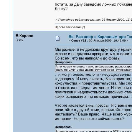
Кстати, за дачу заведомо ложных показан
Ленку?
«
Последнее редактирование: 05 Января 2009, 15:5
Просто так сказал (с)
В.Карлов
Re: Разговор с Карловым про "ш
Гость
«
Ответ #12 :
05 Января 2009, 16:42:09 »
Мы разные, и не должны друг другу нрав
стране и не должны превратить это сожите
Со всем, что вы написали до фразы
Цитировать
А по моему мнению, такую информацию распространя
факт. Но СМИ у нас давно считают себя "супервласт
, я могу только. мелочи - несущественны.
годовщину. И могу сказать, было приятно
консульства и представительства. Мы сло
в глазах их я видел, им легче. И там они
политиков и недопустимости двойных станд
каких основаниях, ни по каким причинам.
Что же касается вины прессы. Я с вами не 
почитайте в другой теме, и почитайте про
настаивать? Ваше право. Чаще всего журна
им врали. Но разве это сейчас важно?
Цитировать
А легкое гранатометное вооружение и БТР - значит