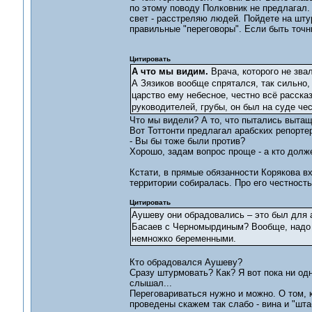
по этому поводу Полковник не предлагал. 
свет - расстреляю людей. Пойдете на штур
правильные "переговоры". Если быть точн
Цитировать
А что мы видим.
Врача, которого не звал
А Зязиков вообще спрятался, так сильно,
царство ему небесное, честно всё рассказ
руководителей, грубы, он был на суде чес
Что мы видели? А то, что пытались вытащ
Вот Тоттонти предлагал арабских репорте
- Вы бы тоже были против?
Хорошо, задам вопрос проще - а кто долж
Кстати, в прямые обязанности Корякова в
территории собиралась. Про его честность
Цитировать
Аушеву они обрадовались – это был для а
Басаев с Черномырдиным? Вообще, надо 
немножко беременными.
Кто обрадовался Аушеву?
Сразу штурмовать? Как? Я вот пока ни од
слышал...
Переговариваться нужно и можно. О том, к
проведены скажем так слабо - вина и "шта