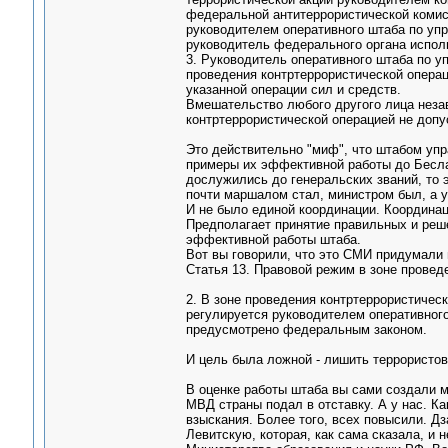
федеральной антитеррористической комис
руководителем оперативного штаба по уп
руководитель федерального органа испол
3. Руководитель оперативного штаба по у
проведения контртеррористической опера
указанной операции сил и средств.
Вмешательство любого другого лица неза
контртеррористической операцией не допу
Это действительно "миф", что штабом уп
примеры их эффективной работы до Бесла
дослужились до генеральских званий, то 
почти маршалом стал, министром был, а у н
И не было единой координации. Координа
Предполагает принятие правильных и реш
эффективной работы штаба.
Вот вы говорили, что это СМИ придумали п
Статья 13. Правовой режим в зоне провед
2. В зоне проведения контртеррористичес
регулируется руководителем оперативного
предусмотрено федеральным законом.
И цель была ложной - лишить террористов
В оценке работы штаба вы сами создали м
МВД страны подал в отставку. А у нас. Ка
взыскания. Более того, всех повысили. Дз
Левитскую, которая, как сама сказала, и 