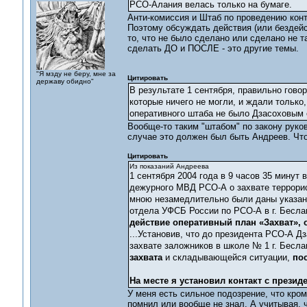
РСО-Алания велась только на бумаге.
Анти-комиссия и Штаб по проведению конт
Поэтому обсуждать действия (или бездейс
то, что не было сделано или сделано не т
сделать ДО и ПОСЛЕ - это другие темы.
"Я мзду не беру, мне за
Цитировать
державу обидно"
В результате 1 сентября, правильно гово
которые ничего не могли, и ждали только
оперативного штаба не было Дзасоховым 
Вообще-то таким "штабом" по закону руко
случае это должен был быть Андреев. Что
Цитировать
Из показаний Андреева
1 сентября 2004 года в 9 часов 35 минут
дежурного МВД РСО-А о захвате террорис
мною незамедлительно были даны указан
отдела УФСБ России по РСО-А в г. Бесл
действие оперативный план «Захват»,
...Установив, что до президента РСО-А Д
захвате заложников в школе № 1 г. Бесла
захвата
и складывающейся ситуации,
пос
На месте я установил контакт с прези
У меня есть сильное подозрение, что кром
помнил или вообще не знал. А учитывая, ч