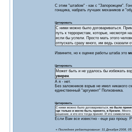
С этим "штабом" - как с "Запорожцем". Го
гонщика, набрать лучших механиков и "об
Цитировать
С ними можно было договариваться. Приме
путь к террористам, которые, несмотря н
если бы успели. Просто мать этого челов
отпускать сразу много, им ведь сказали 
Извините, но к оценке работы штаба это
м
Цитировать
Может быть и не удалось бы избежать взр
уверен
.
А я - нет.
Без заложников взрыв не имел никакого с
единственный "аргумент" Полковника.
Цитировать
С ними можно было договариваться,
но было принят
где только и могло быть принято, в Кремле.
Много 
решение, и кто его тогда принял. И это символично.
Если Вам все известно - еще раз прошу. 
«
Последнее редактирование: 31 Декабря 2008, 05: