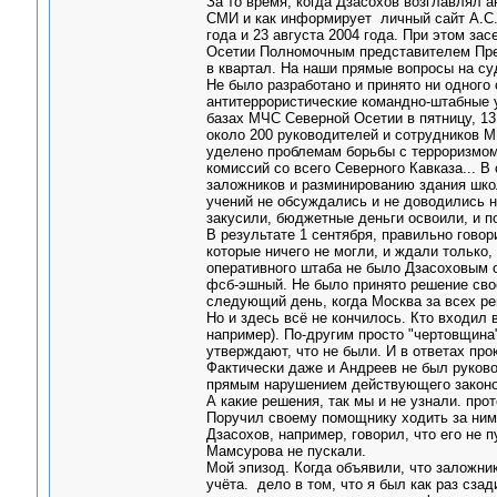
За то время, когда Дзасохов возглавлял а
СМИ и как информирует личный сайт А.С.Д
года и 23 августа 2004 года. При этом з
Осетии Полномочным представителем Пре
в квартал. На наши прямые вопросы на суд
Не было разработано и принято ни одного 
антитеррористические командно-штабные 
базах МЧС Северной Осетии в пятницу, 13
около 200 руководителей и сотрудников 
уделено проблемам борьбы с терроризмом
комиссий со всего Северного Кавказа... 
заложников и разминированию здания шко
учений не обсуждались и не доводились н
закусили, бюджетные деньги освоили, и п
В результате 1 сентября, правильно гово
которые ничего не могли, и ждали только
оперативного штаба не было Дзасоховым от
фсб-эшный. Не было принято решение свое
следующий день, когда Москва за всех р
Но и здесь всё не кончилось. Кто входил 
например). По-другим просто "чертовщина
утверждают, что не были. И в ответах про
Фактически даже и Андреев не был руков
прямым нарушением действующего законо
А какие решения, так мы и не узнали. пр
Поручил своему помощнику ходить за ним 
Дзасохов, например, говорил, что его не п
Мамсурова не пускали.
Мой эпизод. Когда объявили, что заложник
учёта. дело в том, что я был как раз сзад