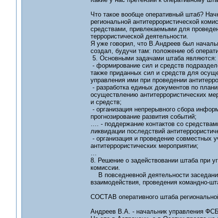
Что такое вообще оперативный штаб? Нач
региональной антитеррористической комис
средствами, привлекаемыми для проведен
террористической деятельности.
Я уже говорил, что В.Андреев был началь
создал, будучи там: положение об операт
5. Основными задачами штаба являются:
- формирование сил и средств подразделе
также приданных сил и средств для осущ
управления ими при проведении антитерро
- разработка единых документов по план
осуществлению антитеррористических мер
и средств;
- организация непрерывного сбора информ
прогнозирование развития событий;
…. - поддержание контактов со средствам
ликвидации последствий антитеррористич
- организация и проведение совместных 
антитеррористических мероприятии;
…
8. Решение о задействовании штаба при у
комиссии.
В повседневной деятельности заседания 
взаимодействия, проведения командно-шта
СОСТАВ оперативного штаба региональной
Андреев В.А. - начальник управления ФСБ