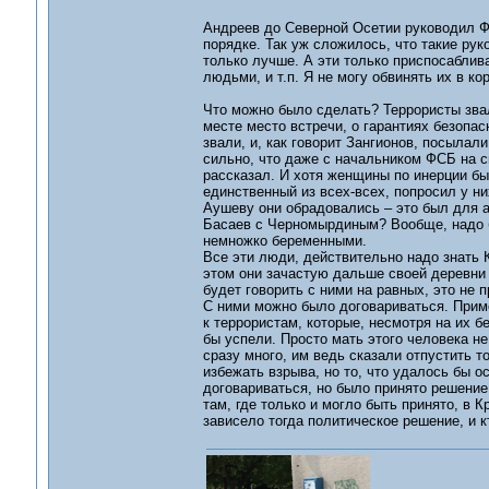
Андреев до Северной Осетии руководил ФС
порядке. Так уж сложилось, что такие рук
только лучше. А эти только приспосабли
людьми, и т.п. Я не могу обвинять их в ко
Что можно было сделать? Террористы звал
месте место встречи, о гарантиях безопас
звали, и, как говорит Зангионов, посылали
сильно, что даже с начальником ФСБ на св
рассказал. И хотя женщины по инерции был
единственный из всех-всех, попросил у н
Аушеву они обрадовались – это был для ав
Басаев с Черномырдиным? Вообще, надо б
немножко беременными.
Все эти люди, действительно надо знать К
этом они зачастую дальше своей деревни 
будет говорить с ними на равных, это не 
С ними можно было договариваться. Приме
к террористам, которые, несмотря на их 
бы успели. Просто мать этого человека не
сразу много, им ведь сказали отпустить 
избежать взрыва, но то, что удалось бы о
договариваться, но было принято решение 
там, где только и могло быть принято, в 
зависело тогда политическое решение, и к