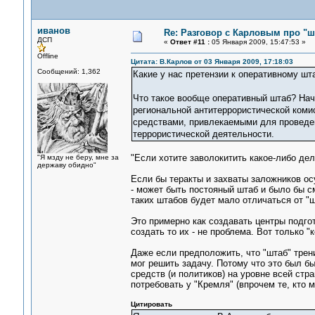
иванов
Re: Разговор с Карловым про "ш
ДСП
«
Ответ #11 :
05 Января 2009, 15:47:53 »
Offline
Цитата: В.Карлов от 03 Января 2009, 17:18:03
Сообщений: 1,362
Какие у нас претензии к оперативному шт
Что такое вообще оперативный штаб? Нач
региональной антитеррористической коми
средствами, привлекаемыми для проведен
террористической деятельности.
"Если хотите заволокитить какое-либо дел
"Я мзду не беру, мне за
державу обидно"
Если бы теракты и захваты заложников о
- может быть постояный штаб и было бы 
таких штабов будет мало отличаться от "ш
Это примерно как создавать центры подго
создать то их - не проблема. Вот только 
Даже если предположить, что "штаб" трени
мог решить задачу. Потому что это был б
средств (и политиков) на уровне всей стр
потребовать у "Кремля" (впрочем те, кто 
Цитировать