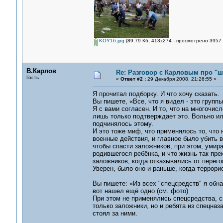
KOY16.jpg
(89.79 Кб, 413x274 - просмотрено 3957 
В.Карлов
Re: Разговор с Карловым про "ш
Гость
«
Ответ #2 :
29 Декабря 2008, 21:26:55 »
Я прочитал подборку. И что хочу сказать.
Вы пишете, «Все, что я видел - это группы
Я с вами согласен. И то, что на многочи
лишь только подтверждает это. Вольно ил
подчинялось этому.
И это тоже миф, что применялось то, что 
военные действия, и главное было убить в
чтобы спасти заложников, при этом, умирая
родившегося ребёнка, и что жизнь так пре
заложников, когда отказывались от перегов
Уверен, было оно и раньше, когда террори
Вы пишете: «Из всех "спецсредств" я обн
вот нашел ещё одно (см. фото)
При этом не применялись спецсредства, с
только заложники, но и ребята из спецназ
стоял за ними.