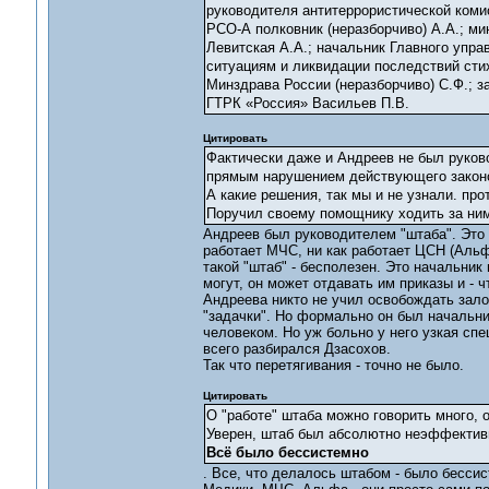
руководителя антитеррористической коми
РСО-А полковник (неразборчиво) А.А.; м
Левитская А.А.; начальник Главного упр
ситуациям и ликвидации последствий сти
Минздрава России (неразборчиво) С.Ф.; 
ГТРК «Россия» Васильев П.В.
Цитировать
Фактически даже и Андреев не был руков
прямым нарушением действующего законо
А какие решения, так мы и не узнали. п
Поручил своему помощнику ходить за ним
Андреев был руководителем "штаба". Это не
работает МЧС, ни как работает ЦСН (Альфа
такой "штаб" - бесполезен. Это начальник 
могут, он может отдавать им приказы и - ч
Андреева никто не учил освобождать зало
"задачки". Но формально он был начальн
человеком. Но уж больно у него узкая сп
всего разбирался Дзасохов.
Так что перетягивания - точно не было.
Цитировать
О "работе" штаба можно говорить много, 
Уверен, штаб был абсолютно неэффектив
Всё было бессистемно
. Все, что делалось штабом - было бессис