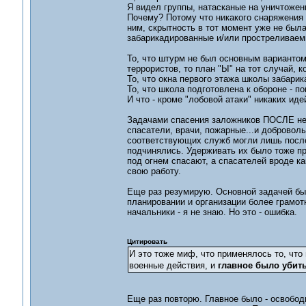
Я видел группы, натасканые на уничтожен
Почему? Потому что никакого снаряжения д
ним, скрытность в тот момент уже не был
забарикадированные и/или простреливаемы
То, что штурм не был основным вариантом
террористов, то план "Ы" на тот случай, 
То, что окна первого этажа школы забарик
То, что школа подготовлена к обороне - по
И что - кроме "лобовой атаки" никаких иде
Задачами спасения заложников ПОСЛЕ ней
спасатели, врачи, пожарные...и добровол
соответствующих служб могли лишь после
подчинялись. Удерживать их было тоже пр
под огнем спасают, а спасателей вроде к
свою работу.
Еще раз резумирую. Основной задачей б
планировании и организации более грамотн
начальники - я не знаю. Но это - ошибка.
Цитировать
И это тоже миф, что применялось то, что
военные действия, и
главное было убить
Еще раз повторю. Главное было - освобо