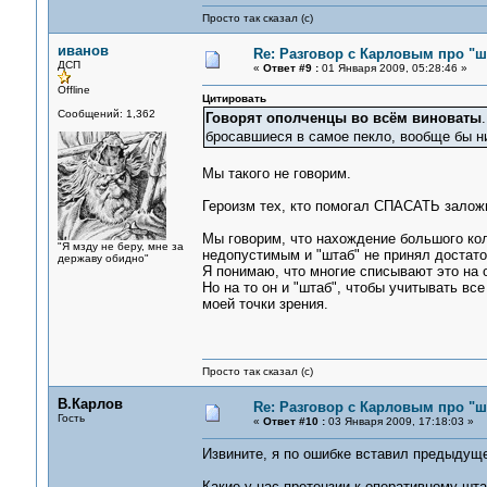
Просто так сказал (с)
иванов
Re: Разговор с Карловым про "ш
ДСП
«
Ответ #9 :
01 Января 2009, 05:28:46 »
Offline
Цитировать
Сообщений: 1,362
Говорят ополченцы во всём виноваты
бросавшиеся в самое пекло, вообще бы н
Мы такого не говорим.
Героизм тех, кто помогал СПАСАТЬ заложн
Мы говорим, что нахождение большого ко
"Я мзду не беру, мне за
недопустимым и "штаб" не принял достато
державу обидно"
Я понимаю, что многие списывают это на о
Но на то он и "штаб", чтобы учитывать вс
моей точки зрения.
Просто так сказал (с)
В.Карлов
Re: Разговор с Карловым про "ш
Гость
«
Ответ #10 :
03 Января 2009, 17:18:03 »
Извините, я по ошибке вставил предыдуще
Какие у нас претензии к оперативному шт