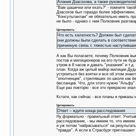
Алания Дзасохова, а также руководител
"Вам шашечки или ехать?" - помните тако
Дзасохов был гораздо более эффективен, 
"Консультантам" не обязательно иметь пра
не было - однако с ним Полковник разговар
Цитировать
Что есть халатность? Должен был сделать
они должны были сделать в соответствии 
причинную связь с тяжестью наступивших
А как Вы полагаете, почему Полковник вы
постов и милиционеров на его пути не бу
утром в 8 часов и давать "указания" и т.д.
план. Когда аж целый майор милиции Дуди
устроиться без взятки и все об этом знают
"ополченцев", стрелявших по школе как б
бесланцев. Что, для этого нужно "Альфу"
Еще раз повторю - все это прекрасно знал
Кстати, как сейчас - все планы и приказы
Цитировать
Ответ – ждите конца расследования
.
Ну формально - правильный ответ. Учитыв
расследование, - мы имеем то, что имеем
и уж потом "набрасываться" на результат
"правде". А если в Страсбург приглашают 