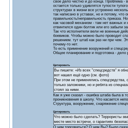
свое дело честно и до конца. Проблема - в
остается только удивлятся тупости тупого
структурах в жизни все устроенно нескол
так написано в уставах, но и потому, что
правильность/неправильность приказа. Но 
как часовой механизм - там нет важных и
отвинтился один болтик или его забыли за
Так что исполнители вели не военные дей
боевиков. Чтобы можно было проводит спа
решением. тут штаб как раз ни при чем. Эт
почему-то нет.
То есть применение вооружений и спецсред
Общее планирование и подготовка - дело р
Цитировать
Вы пишете: «Из всех "спецсредств" я обн
вот нашел ещё одно (см. фото)
При этом не применялись спецсредства, с
только заложники, но и ребята из спецназ
стоял за ними.
Как я уже сказал - ошибка штаба была в 
проникновения в школу. Что касается непо
Структура, вооружение, снаряжение спецп
Цитировать
Что можно было сделать? Террористы зва
месте место встречи, о гарантиях безопа
О чем торговаться? О чем Вы? Было сказан