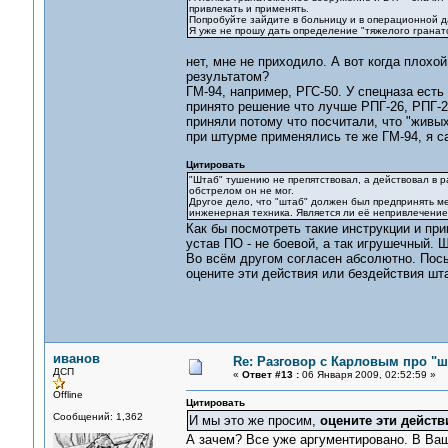
привлекать и применять.
Попробуйте зайдите в больницу и в операционной дай
Я уже не прошу дать определение "тяжелого гранат
нет, мне не приходило. А вот когда плохо
результатом?
ГМ-94, например, РГС-50. У спецназа есть
принято решение что лучше РПГ-26, РПГ-27
приняли потому что посчитали, что "живых
при штурме применялись те же ГМ-94, я
Цитировать
"Штаб" тушению не препятствовал, а действовал в 
обстрелом он не мог.
Другое дело, что "штаб" должен был предпринять м
инженерная техника. Является ли её непривлечение
Как бы посмотреть такие инструкции и при
устав ПО - не боевой, а так игрушечный. 
Во всём другом согласен абсолютно. Посыл
оцените эти действия или бездействия шт
иванов
Re: Разговор с Карловым про "ш
ДСП
«
Ответ #13 :
06 Января 2009, 02:52:59 »
Offline
Цитировать
Сообщений: 1,362
И мы это же просим,
оцените эти действ
А зачем? Все уже аргументировано. В Ваш