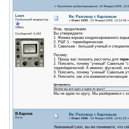
«
Последнее редактирование: 10 Января 2009, 13:
Leon
Re: Разговор с Карловым
Глобальный модератор
«
Ответ #255 :
10 Января 2009, 13:14:36 »
Offline
Итак, продолжаем.
Вы утверждаете:
Сообщений: 6,482
1. Физика взрыва конденсированного взры
2. РШГ-1 - термобарическая.
3. Савельев - большой ученый и специали
Посему:
1. Прошу вас показать рассчеты для
терм
2. Пояснить, почему "ученый" Савельев "
термобарической. А именно: фугасной, ос
3. Пояснить, почему "ученый" Савельев у
4. Поясните, как эти взаимоисключающие 
Цитировать
Зачем мы всё идёv и идём по кругу?
Мы не идем по кругу. Мы разбираемся с к
В.Карлов
Re: Разговор с Карловым
Гость
«
Ответ #256 :
10 Января 2009, 13:41:20 »
Уважаемый Leon, вы же понимаете, что с