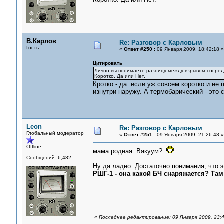
В.Карлов
Re: Разговор с Карловым
Гость
«
Ответ #250 :
09 Января 2009, 18:42:18 »
Цитировать
Лично вы понимаете разницу между взрывом сосред
Коротко. Да или Нет.
Кротко - да. если уж совсем коротко и не 
изнутри наружу. А термобарический - это 
Leon
Re: Разговор с Карловым
Глобальный модератор
«
Ответ #251 :
09 Января 2009, 21:26:48 »
Offline
мама родная. Вакуум?
Сообщений: 6,482
Ну да ладно. Достаточно понимания, что 
РШГ-1 - она какой БЧ снаряжается? Та
«
Последнее редактирование: 09 Января 2009, 23: