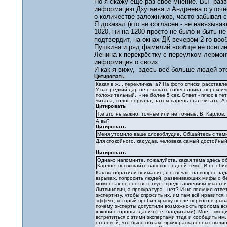
Но я скажу ещё раз своё мнение. Вы "разв
информацию Дзугаева и Андреева о уточн
о количестве заложников, часто забывая с
Я доказал (кто не согласен - не навязыва
1020, ни на 1200 просто не было и быть н
подтвердит, на окнах ДК вечером 2-го во
Пушкина и ряд фамилий вообще не осетинс
Ленина к перекрёстку с переулком лермонт
информация о своих.
И как я вижу, здесь всё больше людей эт
Цитировать
Какая в ж... перекличка, а? На фото списки расставл
У вас редкий дар не слышать собеседника. перекличк
положительный, - не более 5 сек. Ответ - плюс в те
читала, голос сорвала, затем парень стал читать. А
Цитировать
Т.е это не важно, точные или не точные. В. Карлов,
А вы?
Цитировать
Меня утомило ваше словоблудие. Общайтесь с теми
Для спокойного, как удав, человека самый достойный
Цитировать
Однако напомните, пожалуйста, какая тема здесь 
Карлов, посвящайте ваш пост одной теме. И не сб
Как вы обратили внимание, я отвечаю на вопрос зад
взрывах, попросить людей, развеивающих мифы о бе
моментах не соответствует представлениям участни
Литвинович, а прокуратура - нет? И не получил отве
экспертизу, чтобы спросить их, им там всё нравится
эффект, который пробил крышу после первого взрыв
почему эксперты допустили возможность пролома всл
южной стороны здания (т.е. бандитами). Мне - эмоци
встретиться с этими экспертами тгда и сообщить им, 
столовой, что было облако ярких раскалённых пылино