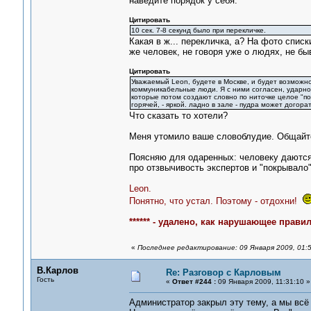
наведите порядок у себя.
Цитировать
10 сек. 7-8 секунд было при перекличке.
Какая в ж... перекличка, а? На фото спис
же человек, не говоря уже о людях, не бы
Цитировать
Уважаемый Leon, будете в Москве, и будет возможно
коммуникабельные люди. Я с ними согласен, ударно
которые потом создают словно по ниточке целое "по
горячей, - яркой. ладно в зале - пудра может догор
Что сказать то хотели?
Меня утомило ваше словоблудие. Общайте
Поясняю для одаренных: человеку даются 
про отзвычивость экспертов и "покрывало
Leon.
Понятно, что устал. Поэтому - отдохни!
****** - удалено, как нарушающее правил
«
Последнее редактирование: 09 Января 2009, 01:
В.Карлов
Re: Разговор с Карловым
Гость
«
Ответ #244 :
09 Января 2009, 11:31:10 »
Администратор закрыл эту тему, а мы всё 