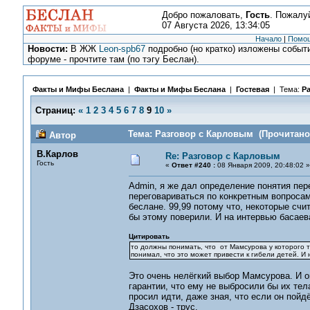
Добро пожаловать,
Гость
. Пожалу
07 Августа 2026, 13:34:05
Начало
|
Помо
Новости:
В ЖЖ
Leon-spb67
подробно (но кратко) изложены событи
форуме - прочтите там (по тэгу Беслан).
Факты и Мифы Беслана
|
Факты и Мифы Беслана
|
Гостевая
| Тема:
Р
Страниц:
«
1
2
3
4
5
6
7
8
9
10
»
Тема: Разговор с Карловым (Прочитано 
Автор
В.Карлов
Re: Разговор с Карловым
Гость
«
Ответ #240 :
08 Января 2009, 20:48:02 »
Admin, я же дал определение понятия пер
переговариваться по конкретным вопросам 
беслане. 99,99 потому что, некоторые счит
бы этому поверили. И на интервью басае
Цитировать
то должны понимать, что от Мамсурова у которого т
понимал, что это может привести к гибели детей. И
Это очень нелёгкий выбор Мамсурова. И он
гарантии, что ему не выбросили бы их тел
просил идти, даже зная, что если он пойдё
Дзасохов - трус.