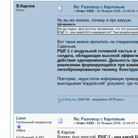
В.Карлов
Re: Разговор с Карловым
Гость
«
Ответ #252 :
10 Января 2009, 10:49:42 »
Ну вы же поняли, почему я про вакуум.
Цитировать
Ну да ладно. Достаточно понимания, что это разные
РШГ-1 - она какой БЧ снаряжается? Там конденсиро
Вот такое можно прочитать на специализи
Савельев.
РШГ-1 с модульной головной частью в
солдата, обладающее высокой эффектив
действия одновременно. Дальность при
реализован формирующийся при взаим
легкобронированную технику. Конструк
Повторяю, недостаток информации привод
выкладываю"вордовский" документ, где по
podlog.doc
(545 Кб - загружено 2070 раз.)
Leon
Re: Разговор с Карловым
Глобальный модератор
«
Ответ #253 :
10 Января 2009, 12:44:37 »
Offline
В.Карлов
Вопрос был простой:
РШГ-1 - она какой 
Сообщений: 6,482