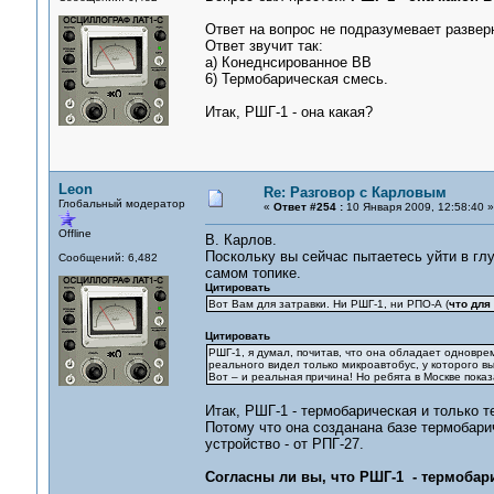
Ответ на вопрос не подразумевает развер
Ответ звучит так:
а) Конеднсированное ВВ
6) Термобарическая смесь.
Итак, РШГ-1 - она какая?
Leon
Re: Разговор с Карловым
Глобальный модератор
«
Ответ #254 :
10 Января 2009, 12:58:40 »
Offline
В. Карлов.
Поскольку вы сейчас пытаетесь уйти в гл
Сообщений: 6,482
самом топике.
Цитировать
Вот Вам для затравки. Ни РШГ-1, ни РПО-А (
что для
Цитировать
РШГ-1, я думал, почитав, что она обладает одноврем
реального видел только микроавтобус, у которого в
Вот – и реальная причина! Но ребята в Москве показ
Итак, РШГ-1 - термобарическая и только т
Потому что она созданана базе термобарич
устройство - от РПГ-27.
Согласны ли вы, что РШГ-1 - термобар