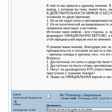
В чём-то мы пришли к единому мнению. В 
вывод, с которым вы тоже, может быть, не
В ДЕЙСТВИТЕЛЬНОСТИ МИФОВ О БЕСЛАНЕ 
основном по двум причинам:
1. Из-за её недостатка и противоречивости
2. Из-за политической ангажированности 
неприязни некоторых участников.
Источник таких мифов – все стороны, и, п
формирует ОФИЦИАЛЬНУЮ ВЕРСИЮ, а мы в
этой официальной версии или во мнениях 
Я уважаю ваше мнение, благодарю вас за т
препирательств и топтания на месте и об
– причины пожара и причины того, что его
Вопросы:
1. Достаточные ли силы и средства были
2. Достаточно ли были готовы противопож
3. Несут ли руководители КТО ответственно
приступили к тушению пожара?
4. Права ли ОФИЦИАЛЬНАЯ версия в част
Leon
Re: Разговор с Карловым
Глобальный модератор
«
Ответ #248 :
09 Января 2009, 14:25:33 »
Offline
Цитировать
Потому что их я не знаю, а тех знаю.
Сообщений: 6,482