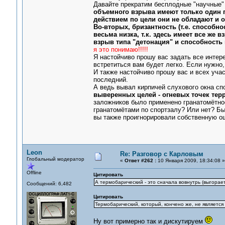
Давайте прекратим бесплодные "научные" с
объемного взрыва имеют только один 
действием по цели они не обладают и о
Во-вторых, бризантность (т.е. способн
весьма низка, т.к. здесь имеет все же в
взрыв типа "детонация" и способность
я это понимаю!!!!!
Я настойчиво прошу вас задать все интер
встретиться вам будет легко. Если нужно,
И также настойчиво прошу вас и всех учас
последний.
А ведь вывал кирпичей слухового окна с
выверенных целей - огневых точек те
заложников было применено гранатомётно
гранатомётами по спортзалу? Или нет? Б
вы также проигнорировали собственную ош
Leon
Re: Разговор с Карловым
Глобальный модератор
«
Ответ #262 :
10 Января 2009, 18:34:08 »
Offline
Цитировать
А термобарический - это сначала вовнутрь (выгорает
Сообщений: 6,482
Цитировать
Термобарический, который, кончено же, не является
Ну вот примерно так и дискутируем