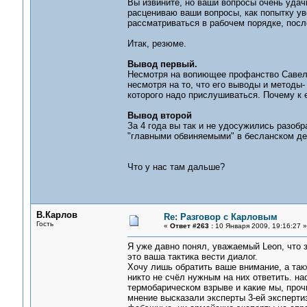
Вы извините, но ваши вопросы очень удач
расцениваю ваши вопросы, как попытку ув
рассматриваться в рабочем порядке, после
Итак, резюме.
Вывод первый.
Несмотря на вопиющее профанство Савел
несмотря на то, что его выводы и методы
которого надо прислушиваться. Почему к 
Вывод второй
За 4 года вы так и не удосужились разобр
"главными обвиняемыми" в бесланском де
Что у нас там дальше?
В.Карлов
Re: Разговор с Карловым
Гость
«
Ответ #263 :
10 Января 2009, 19:16:27 »
Я уже давно понял, уважаемый Leon, что 
это ваша тактика вести диалог.
Хочу лишь обратить ваше внимание, а так
никто не счёл нужным на них ответить. на
термобарическом взрыве и какие мы, прочи
мнение высказали эксперты 3-ей экспертиз