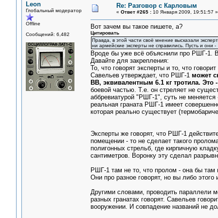
Leon
Re: Разговор с Карловым
Глобальный модератор
«
Ответ #265 :
10 Января 2009, 19:51:57 »
Offline
Вот зачем вы такое пишете, а?
Цитировать
Сообщений: 6,482
Правда, в этой части своё мнение высказали эксперт
ни армейские эксперты не справились. Пусть и они 
Вроде бы уже всё объяснили про РШГ-1. В
Давайте для закрепления:
То, что говорят эксперты и то, что говори
Савельев утверждает, что РШГ-1
может с
ВВ, эквивалентным 6.1 кг тротила. Это 
боевой частью. Т.е. он стреляет не сущес
аббревиатурой "РШГ-1", суть не меняется 
реальная граната РШГ-1 имеет совершенно 
которая реально существует (термобаричес
Эксперты же говорят, что РШГ-1 действит
помещении - то не сделает такого пролом
полигонных стрельб, где кирпичную кладку
сантиметров. Воронку эту сделал разрывн
РШГ-1 там не то, что пролом - она бы там
Они про разное говорят, но вы либо этого 
Другими словами, проводить параллели ме
разных гранатах говорят. Савельев говорит
вооружении. И совпадение названий не до