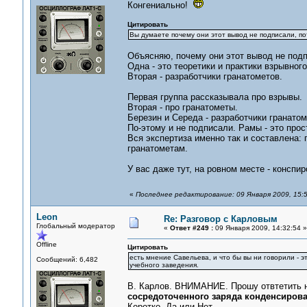
Конгениально!
Цитировать
Вы думаете почему они этот вывод не подписали, п
Объясняю, почему они этот вывод не подп
Одна - это теоретики и практики взрывного
Вторая - разработчики гранатометов.
Первая группа рассказывала про взрывы.
Вторая - про гранатометы.
Березин и Середа - разработчики гранато
По-этому и не подписали. Рамы - это прост
Вся экспертиза именно так и составлена:
гранатометам.
У вас даже тут, на ровном месте - конспи
«
Последнее редактирование: 09 Января 2009, 15:
Leon
Re: Разговор с Карловым
Глобальный модератор
«
Ответ #249 :
09 Января 2009, 14:32:54 »
Offline
Цитировать
есть мнение Савельева, и что бы вы ни говорили -
Сообщений: 6,482
учебного заведения.
В. Карлов. ВНИМАНИЕ. Прошу отвтетить 
сосредоточенного заряда конденсиров
Коротко. Да или Нет.