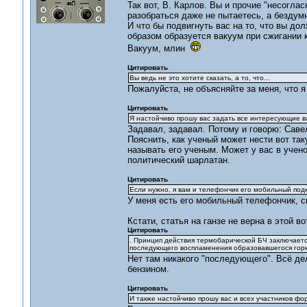
Так вот, В. Карлов. Вы и прочие "несогла
разобраться даже не пытаетесь, а бездумн
И что бы подвигнуть вас на то, что вы до
образом образуется вакуум при сжигании к
Вакуум, млин
Цитировать
Вы ведь не это хотите сказать, а то, что...
Пожалуйста, не объясняйте за меня, что я
Цитировать
Я настойчиво прошу вас задать все интересующие в
Задавал, задавал. Потому и говорю: Савел
Пояснить, как ученый может нести вот так
называть его ученым. Может у вас в ученой
политический шарлатан.
Цитировать
Если нужно, я вам и телефончик его мобильный подк
У меня есть его мобильный телефончик, с
Кстати, статья на ганзе не верна в этой во
Цитировать
. Принцип действия термобарической БЧ заключаетс
последующего воспламенения образовавшегося горю
Нет там никакого "последующего". Всё де
бензином.
Цитировать
И также настойчиво прошу вас и всех участников фор