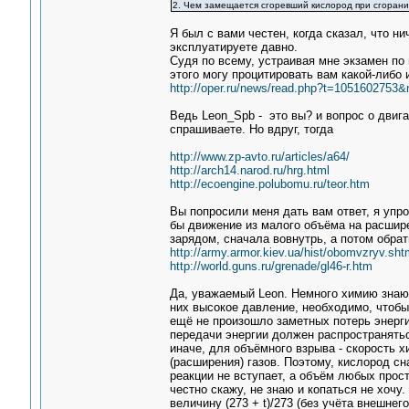
2. Чем замещается сгоревший кислород при сгорани
Я был с вами честен, когда сказал, что ни
эксплуатируете давно.
Судя по всему, устраивая мне экзамен по
этого могу процитировать вам какой-либо 
http://oper.ru/news/read.php?t=105160275
Ведь Leon_Spb - это вы? и вопрос о двига
спрашиваете. Но вдруг, тогда
http://www.zp-avto.ru/articles/a64/
http://arch14.narod.ru/hrg.html
http://ecoengine.polubomu.ru/teor.htm
Вы попросили меня дать вам ответ, я упрос
бы движение из малого объёма на расшире
зарядом, сначала вовнутрь, а потом обрат
http://army.armor.kiev.ua/hist/obomvzryv.sht
http://world.guns.ru/grenade/gl46-r.htm
Да, уважаемый Leon. Немного химию знаю. 
них высокое давление, необходимо, чтобы 
ещё не произошло заметных потерь энерги
передачи энергии должен распространятьс
иначе, для объёмного взрыва - скорость 
(расширения) газов. Поэтому, кислород сн
реакции не вступает, а объём любых простых
честно скажу, не знаю и копаться не хочу
величину (273 + t)/273 (без учёта внешне