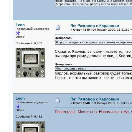
тоже, скажите - не знаю. Но здесь, мне кажется, со
А про 354, переговоры, работу штаба я всё сказал, 
Leon
Re: Разговор с Карловым
Глобальный модератор
«
Ответ #245 :
09 Января 2009, 13:51:10 »
Offline
Цитировать
Я просто предложил встретиться с этими экспертами 
Сообщений: 6,482
Скажите, Карлов, вы сами читаете то, чт
выводы про раму делали не они, а Костин
Цитировать
Мне - эмоции в ответ
Карлов, нормальный разговор будет тольк
Понять то, что вы пишете - почти невозмож
Leon
Re: Разговор с Карловым
Глобальный модератор
«
Ответ #246 :
09 Января 2009, 13:53:29 »
Offline
Павел (paul, Mos и т.п.). Напоминаю тебе,
Сообщений: 6,482