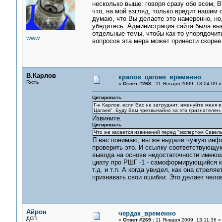
несколько выше: говоря сразу обо всем, 
что, на мой взгляд, только вредит нашим
думаю, что Вы делаете это намеренно, но
убедитесь. Администрация сайта была вы
отдельные темы, чтобы как-то упорядочит
WWW
вопросов эта мера может принести скоре
В.Карлов
кралов_цагоев_временно
Гость
«
Ответ #268 :
11 Января 2009, 13:04:09 »
Цитировать
Г-н Карлов, если Вас не затруднит, именуйте меня в 
Цагаев". Буду Вам чрезвычайно за это признателен..
Извините.
Цитировать
Что же касается извинений перед "экспертом Савель
Я вас понимаю, вы же выдали чужую инфо
проверить это. И ссылку соответствующую
вывода на основе недостаточности имеющ
циату про РШГ -1 - самоформирующийся к
т.д. и т.п. А когда увидел, как она стреля
признавать свои ошибки. Это делает челов
Айрон
чердак_временно
ДСП
«
Ответ #269 :
11 Января 2009, 13:11:36 »