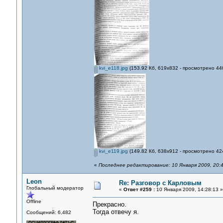
kvi_e118.jpg
(153.92 Кб, 619x832 - просмотрено 440
kvi_e119.jpg
(149.82 Кб, 638x912 - просмотрено 424
«
Последнее редактирование: 10 Января 2009, 20:4
Leon
Re: Разговор с Карловым
Глобальный модератор
«
Ответ #259 :
10 Января 2009, 14:28:13 »
Offline
Прекрасно.
Тогда отвечу я.
Сообщений: 6,482