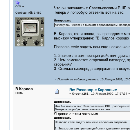
Offline
Что бы закончить с Савельевскими РШГ, 
Теперь я попробую ответить вот на это:
Сообщений: 6,482
Цитировать
почему вы, человек с высшим образованием, препод
В. Карлов, как я понял, вы преподаете ме
выскажу утверждение: "В. Карлов хорошо 
Позволю себе задать вам еще несколько 
1. Знаком ли вам принцип действия двига
2. Чем замещается сгоревший кислород пр
сгорания?
3. Сколько кислорода содержится в окруж
«
Последнее редактирование: 10 Января 2009, 15:
В.Карлов
Re: Разговор с Карловым
Гость
«
Ответ #261 :
10 Января 2009, 17:57:57 »
Цитировать
Что бы закончить с Савельевскими РШГ, разберем п
Теперь я попробую ответить вот на это:
Я давно с этим закончил.
Цитировать
Позволю себе задать вам еще несколько вопросов.
1. Знаком ли вам принцип действия двигателя внутр