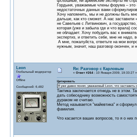
фсбэшные, ни армейские эксперты не спра
Гордыня, уважаемые члены форума – это о
недостаточных данных вами сформулирова
Хочу напомнить, мы и не должны быть мн
дальше, как кто сможет. А нас заставили 
не Савельев с Литвинович, а государство,
которая (уже и забыла где и что врала) с
не обладает. Хочу побудить вас к внимат
экспертиз, и ответить себе, мне не надо,
А мне, пожалуйста, ответьте на мои вопр
нужным, значит, наш разговор окончен, 
Leon
Re: Разговор с Карловым
Глобальный модератор
«
Ответ #264 :
10 Января 2009, 19:33:27 »
Offline
Цитировать
Я уже давно понял, уважаемый Leon, что заставить с
Сообщений: 6,482
Тактика заключается отнюдь не в этом. Т
дать собеседнику возможность самостоятел
дураком не считаю.
Метод называется "майевтика" и сформули
фамилия.
Что касается ваших вопросов, то я о них 