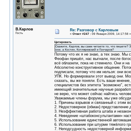
В.Карлов
Re: Разговор с Карловым
Гость
«
Ответ #247 :
09 Января 2009, 14:17:58 »
Цитировать
Скажите, Карлов, вы сами читаете то, что пишете?
они, а Костин, Котляревский и Гончаров?
Потому что их я не знаю, а тех знаю. Мы 
Феофан пришёл, нас выгнали, после богос
всё облазили, пока не стемнело. Они и н
Абсолютно конструктивное общение. Потом
подписали, потому что им нельзя: они в
УПК. Но формировали этот вывод они. Може
сказать, вы же поняли. Есть ваше мнение,
специалистов без эпитета "возможно", ест
имеющий значительные научные разработки
не верю, что может сейчас найтись челове
Уважаемые члены форума, мы уже обсуди
1. Причины взрывов и связанный с этим в
2. Недостоверное (обман) представление 
3. Неэффективная работа штаба и незакон
4. Неведение «штабоконсультантами» нас
5. Использование единственной автомашин
6. Использование при штурме тяжёлого гр
7. Неподсудность недостоверной информа