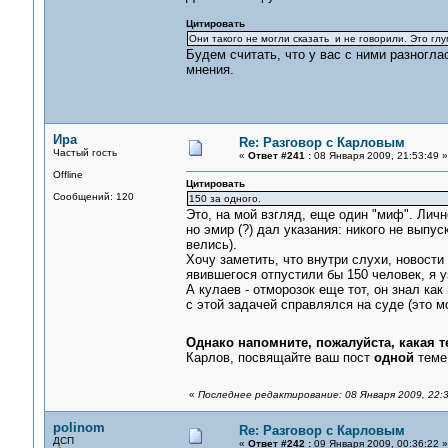
Цитировать
Они такого не могли сказать и не говорили. Это глу
Будем считать, что у вас с ними разногла
мнения.
Ира
Re: Разговор с Карловым
Частый гость
«
Ответ #241 :
08 Января 2009, 21:53:49 »
Offline
Цитировать
Сообщений: 120
150 за одного.
Это, на мой взгляд, еще один "миф". Личн
но эмир (?) дал указания: никого не выпус
велись).
Хочу заметить, что внутри слухи, новости 
явившегося отпустили бы 150 человек, я у
А кулаев - отморозок еще тот, он знал к
с этой задачей справлялся на суде (это м
Однако напомните, пожалуйста, какая 
Карлов, посвящайте ваш пост
одной
теме.
«
Последнее редактирование: 08 Января 2009, 22:
polinom
Re: Разговор с Карловым
ДСП
«
Ответ #242 :
09 Января 2009, 00:36:22 »