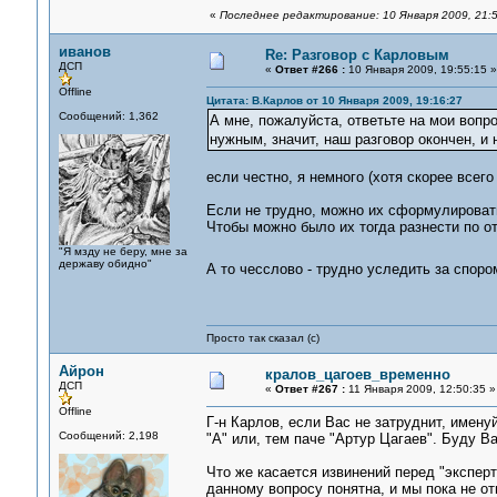
«
Последнее редактирование: 10 Января 2009, 21:
иванов
Re: Разговор с Карловым
ДСП
«
Ответ #266 :
10 Января 2009, 19:55:15 »
Offline
Цитата: В.Карлов от 10 Января 2009, 19:16:27
Сообщений: 1,362
А мне, пожалуйста, ответьте на мои вопр
нужным, значит, наш разговор окончен, и 
если честно, я немного (хотя скорее всего 
Если не трудно, можно их сформулировать
Чтобы можно было их тогда разнести по о
"Я мзду не беру, мне за
державу обидно"
А то чесслово - трудно уследить за спор
Просто так сказал (с)
Айрон
кралов_цагоев_временно
ДСП
«
Ответ #267 :
11 Января 2009, 12:50:35 »
Offline
Г-н Карлов, если Вас не затруднит, имену
Сообщений: 2,198
"А" или, тем паче "Артур Цагаев". Буду В
Что же касается извинений перед "экспер
данному вопросу понятна, и мы пока не от