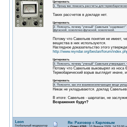
Цитировать
1. Прошу вас показать рассчеты для термобарическ
Таких рассчетов в докладе нет.
Цитировать
2. Пояснить, почему "ученый" Савельев "снаряжает"
фугасной, осколочно-фугасной, осколочной.
Потому что Савельев понятия не имеет, ч
вещества в них используются.
Наглядное доказательство этого утвержде
http://www.reyndar.org/beslan/forum/index.ph
Цитировать
3. Пояснить, почему "ученый" Савельев утвержда
Потому что Савельев выковырял из носа 6.
Термобарический взрыв выглядит иначе, и
Цитировать
4. Поясните, как эти взаимоисключающие вещи уклад
Никак не укладываются. доклад Савельев
В итоге: Савельев - шарлатан, не заслуж
Возражения будут?
Leon
Re: Разговор с Карловым
Глобальный модератор
«
Ответ #260 :
10 Января 2009, 14:53:00 »