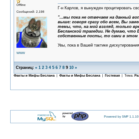
Offline
Г-н Карлов, я вынужден процитировать с
Сообщений: 2,198
"...мы пока не отвечаем на данный во
выше: говоря сразу обо всем, Вы зам
темы, что, на мой взгляд, только 
Бесланской трагедии. Не думаю, что 
собственные посты, то сами в этом 
Увы, пока в Вашей тактике дискутировани
WWW
Страниц:
«
1
2
3
4
5
6
7
8
9
10
»
Факты и Мифы Беслана
|
Факты и Мифы Беслана
|
Гостевая
| Тема:
Ра
Powered by SMF 1.1.10