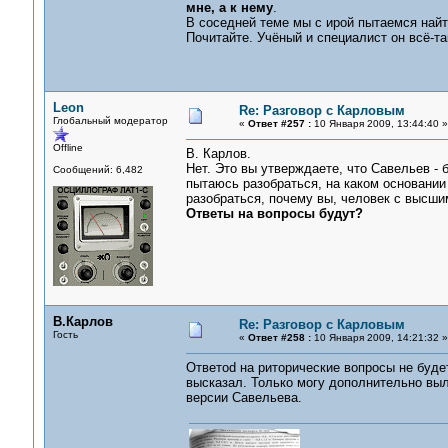
мне, а к нему
.
В соседней теме мы с ирой пытаемся найт
Почитайте. Учёный и специалист он всё-та
Leon
Re: Разговор с Карловым
Глобальный модератор
«
Ответ #257 :
10 Января 2009, 13:44:40 »
Offline
В. Карлов.
Нет. Это вы утверждаете, что Савельев - 
Сообщений: 6,482
пытаюсь разобраться, на каком основании
разобраться, почему вы, человек с высши
Ответы на вопросы будут?
В.Карлов
Re: Разговор с Карловым
Гость
«
Ответ #258 :
10 Января 2009, 14:21:32 »
Ответоd на риторические вопросы не будет
высказал. Только могу дополнительно выл
версии Савельева.