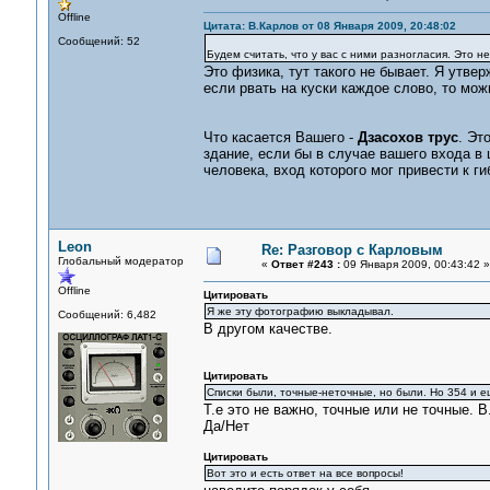
Offline
Цитата: В.Карлов от 08 Января 2009, 20:48:02
Сообщений: 52
Будем считать, что у вас с ними разногласия. Это н
Это физика, тут такого не бывает. Я утвер
если рвать на куски каждое слово, то мо
Что касается Вашего -
Дзасохов трус
. Эт
здание, если бы в случае вашего входа в
человека, вход которого мог привести к г
Leon
Re: Разговор с Карловым
Глобальный модератор
«
Ответ #243 :
09 Января 2009, 00:43:42 »
Offline
Цитировать
Я же эту фотографию выкладывал.
Сообщений: 6,482
В другом качестве.
Цитировать
Списки были, точные-неточные, но были. Но 354 и ещ
Т.е это не важно, точные или не точные. В
Да/Нет
Цитировать
Вот это и есть ответ на все вопросы!