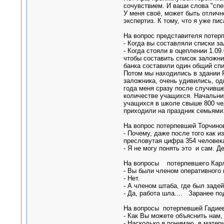
сочувствием. И ваши слова "спе
У меня своё, может быть отличн
экспертиз. К тому, что я уже пи
На вопрос представителя потерп
- Когда вы составляли списки з
- Когда стояли в оцеплении 1.09
чтобы составить список заложни
банка составили один общий спи
Потом мы находились в здании 
заложника, очень удивились, од
года меня сразу после случивш
количестве учащихся. Начальник
учащихся в школе свыше 800 чел
приходили на праздник семьями
На вопрос потерпевшей Торчинов
- Почему, даже после того как и
пресловутая цифра 354 человек
- Я не могу понять это и сам. Д
На вопросы потерпевшего Карло
- Вы были членом оперативного
- Нет.
- А членом штаба, где был заде
- Да, работа шла.... Заранее по
На вопросы потерпевшей Гадиев
- Как Вы можете объяснить нам
- Насколько я понимаю, в матер