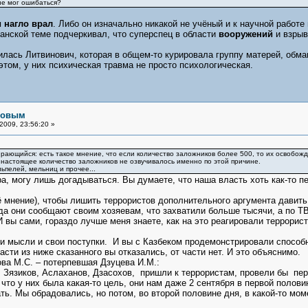
не мог ошибаться?
нагло врал
. Либо он изначально никакой не учёный и к научной работе 
анской теме подчеркивал, что суперспец в области
вооружений
и взрыв
илась Литвинович, которая в общем-то курировала группу матерей, обма
этом, у них психическая травма не просто психологическая.
рловым
2009, 23:56:20 »
ирающийся: есть такое мнение, что если количество заложников более 500, то их освобожд
настоящее количество заложников не озвучивалось именно по этой причине.
льпелей, мельниц и прочее...
Ира, могу лишь догадываться. Вы думаете, что наша власть хоть как-то
ё мнение), чтобы лишить террористов дополнительного аргумента давить
да они сообщают своим хозяевам, что захватили больше тысячи, а по ТВ
 вы сами, гораздо лучше меня знаете, как на это реагировали террори
и мысли и свои поступки. И вы с Казбеком продемонстрировали способн
асти из ниже сказанного вы отказались, от части нет. И это объяснимо.
ва М.С. – потерпевшая Дзуцева И.М.:
: Зязиков, Аслаханов, Дзасохов, пришли к террористам, провели бы пе
что у них была какая-то цель, они нам даже 2 сентября в первой полови
ть. Мы обрадовались, но потом, во второй половине дня, в какой-то мом