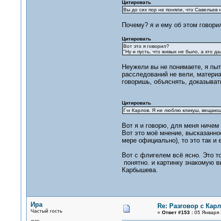
Цитировать
Вы до сих пор не поняли, что Савельев 
Почему? я и ему об этом говорил
Цитировать
Вот это я говорил?
"Ну и пусть, что живых не было, а кто 
Неужели вы не понимаете, я пыт
расследований не вели, материа
говоришь, объяснять, доказыват
Цитировать
Г-н Карлов. Я не люблю кликуш, вещающи
Вот я и говорю, для меня ничем 
Вот это моё мнение, высказанное
мере официально), то это так и 
Вот с флигелем всё ясно. Это то
понятно. и картинку знакомую в
Карбышева.
Ира
Re: Разговор с Ка
Частый гость
«
Ответ #153 :
05 Января 