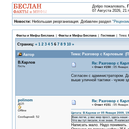
Добро пожаловать,
Г
07 Августа 2026, 21:
Новости:
Небольшая реорганизация. Добавлен раздел
"Рецензи
Факты и Мифы Беслана
|
Факты и Мифы Беслана
|
Гостевая
| Тема:
Страниц:
«
1
2
3
4
5
6
7
8
9
10
»
Тема: Разговор с Карловым (П
Автор
В.Карлов
Re: Разговор с Ка
Гость
«
Ответ #150 :
05 Января 
Согласен с администратором. Да
выше уличной тактики - чужие зд
polinom
Re: Разговор с Ка
ДСП
«
Ответ #151 :
05 Января 
Offline
Цитата: В.Карлов от 05 Января 2009, 19
Сообщений: 52
Вам легче, у вас мир прост, здесь наши 
Что вы тут писали, я не знаю. Я написа
Написать мало. Надо понимать. И