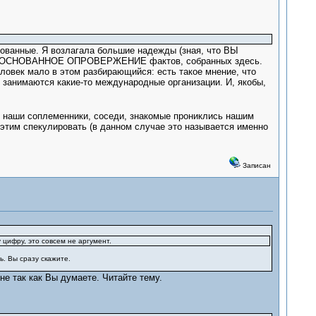
нованные. Я возлагала большие надежды (зная, что ВЫ
 ОБОСНОВАННОЕ ОПРОВЕРЖЕНИЕ фактов, собранных здесь.
еловек мало в этом разбирающийся: есть такое мнение, что
. занимаются какие-то международные организации. И, якобы,
м наши соплеменники, соседи, знакомые прониклись нашим
 этим спекулировать (в данном случае это называется именно
Записан
 цифру, это совсем не аргумент.
. Вы сразу скажите.
не так как Вы думаете. Читайте тему.