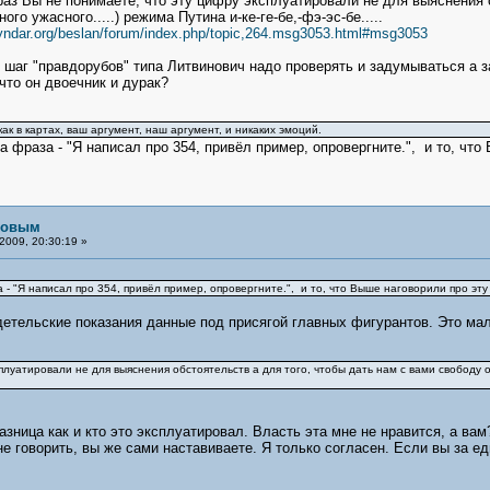
аз Вы не понимаете, что эту цифру эксплуатировали не для выяснения о
ого ужасного.....) режима Путина и-ке-ге-бе,-фэ-эс-бе.....
eyndar.org/beslan/forum/index.php/topic,264.msg3053.html#msg3053
 шаг "правдорубов" типа Литвинович надо проверять и задумываться а з
что он двоечник и дурак?
к в картах, ваш аргумент, наш аргумент, и никаких эмоций.
фраза - "Я написал про 354, привёл пример, опровергните.", и то, что 
рловым
2009, 20:30:19 »
 "Я написал про 354, привёл пример, опровергните.", и то, что Выше наговорили про эту 
етельские показания данные под присягой главных фигурантов. Это мал
плуатировали не для выяснения обстоятельств а для того, чтобы дать нам с вами свободу от
азница как и кто это эксплуатировал. Власть эта мне не нравится, а вам
не говорить, вы же сами наставиваете. Я только согласен. Если вы за е