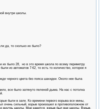
рой внутри школы.
ли да, то сколько их было?
ам их было 28, но в это время школа по всему периметру
были из автоматов 7-62, то есть то количество, которое я
жде черного цвета без пояса шахидки. Около нее была
шило, все было затянуто пеленой дыма. На нас с потолка
й.
орые были в зале. Ко времени первого взрыва все мины,
был очень сильный, взрыв произошел в противоположном от
ело внутрь школы. Мне кажется, взрыв был вне школы. Взрыв,