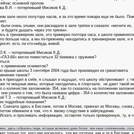
сейчас основной пролом.
а В.И. – потерпевший Мисиков К.Д.:
ом зале около полутора часов, и за это время пожара еще не было. Пожа
нил:
 были очень злыми, они раскидали в зале тряпки и сказали: «мочите их,
 и будете дышать через эти тряпки».
сь в тренажерном зале, это примерно полтора часа, к школе применял
ло больше часа, а мы по-прежнему находились в тренажерном зале, и я у
росят, есть ли кто-нибудь живой.
.К. – потерпевший Мисиков К.Д.:
 «ГАЗ-66» могли поместиться 32 боевика с оружием?
ться.
 о применении огнеметов?
по крыше школы 3 сентября 2004 года был произведен из гранатомета.
именении танков?
гда я приходил в себя, я слышал и ощущал, что школу обстреливают с т
аже те мощные мины, которые находились в спортзале, не дают такой м
о о количестве заложников- 354, как-то сказалось на положении заложн
а они узнали о том, что была названа цифра - 354 о количестве заложни
й Т.З. – потерпевший Мисиков К.Д.:
же подробные показания?
я. Сначала здесь в Беслане, потом в Москве, приехал из Москвы, снова 
 потом обвинили в том, что я ввожу следствие в заблуждение.
 Искать и просеивать информацию, оставляя только проверенную, ту, в
 мне, здесь собрались люди, которые возможно даже более, чем наши соплеменники, сосе
ет только тот, кого оно коснулось, эти же господа, как и те в Беслане, 