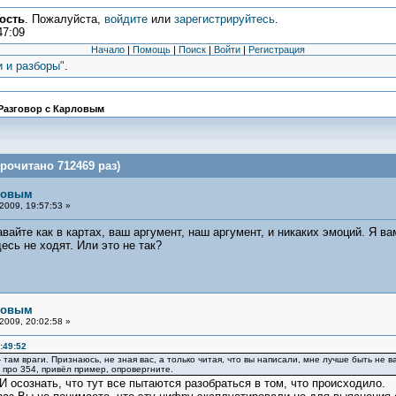
ость
. Пожалуйста,
войдите
или
зарегистрируйтесь
.
47:09
Начало
|
Помощь
|
Поиск
|
Войти
|
Регистрация
и и разборы"
.
Разговор с Карловым
рочитано 712469 раз)
рловым
2009, 19:57:53 »
вайте как в картах, ваш аргумент, наш аргумент, и никаких эмоций. Я в
есь не ходят. Или это не так?
рловым
2009, 20:02:58 »
:49:52
- там враги. Признаюсь, не зная вас, а только читая, что вы написали, мне лучше быть не 
л про 354, привёл пример, опровергните.
 осознать, что тут все пытаются разобраться в том, что происходило.