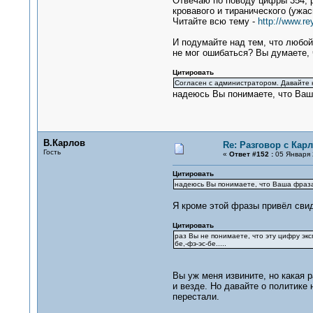
Отвечаю по поводу цифры 354, р
кровавого и тиранического (ужасн
Читайте всю тему -
http://www.r
И подумайте над тем, что любой
не мог ошибаться? Вы думаете, 
Цитировать
Согласен с администратором. Давайте ка
надеюсь Вы понимаете, что Ваша 
В.Карлов
Re: Разговор с Ка
Гость
«
Ответ #152 :
05 Января 
Цитировать
надеюсь Вы понимаете, что Ваша фраза -
Я кроме этой фразы привёл свид
Цитировать
раз Вы не понимаете, что эту цифру экс
бе,-фэ-эс-бе.....
Вы уж меня извините, но какая р
и везде. Но давайте о политике 
перестали.