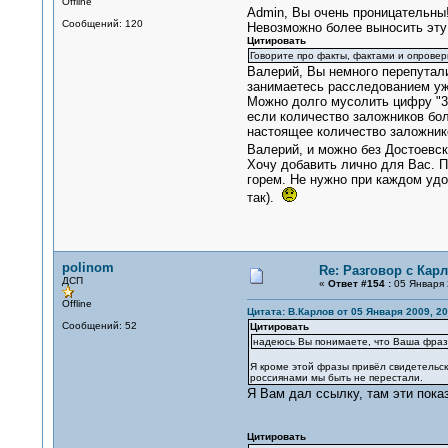
Offline
Admin, Вы очень проницательны
Сообщений: 120
Невозможно более выносить эту
Цитировать
Говорите про факты, фактами и опровер
Валерий, Вы немного перепутали
занимаетесь расследованием 
Можно долго мусолить цифру "35
если количество заложников бол
настоящее количество заложнико
Валерий, и можно без Достоевск
Хочу добавить лично для Вас. 
горем. Не нужно при каждом удо
так).
polinom
Re: Разговор с Ка
ДСП
«
Ответ #154 :
05 Января 
Offline
Цитата: В.Карлов от 05 Января 2009, 20
Сообщений: 52
Цитировать
надеюсь Вы понимаете, что Ваша фраза 
Я кроме этой фразы привёл свидетельск
россиянами мы быть не перестали.
Я Вам дал ссылку, там эти показ
Цитировать