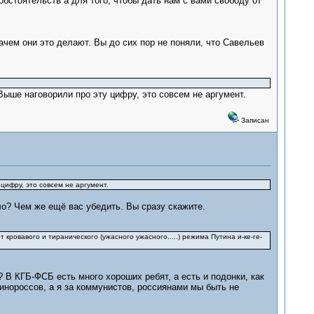
бстоятельств а для того, чтобы дать нам с вами свободу от
ачем они это делают. Вы до сих пор не поняли, что Савельев
Выше наговорили про эту цифру, это совсем не аргумент.
Записан
цифру, это совсем не аргумент.
о? Чем же ещё вас убедить. Вы сразу скажите.
 кровавого и тиранического (ужасного ужасного.....) режима Путина и-ке-ге-
? В КГБ-ФСБ есть много хороших ребят, а есть и подонки, как
динороссов, а я за коммунистов, россиянами мы быть не