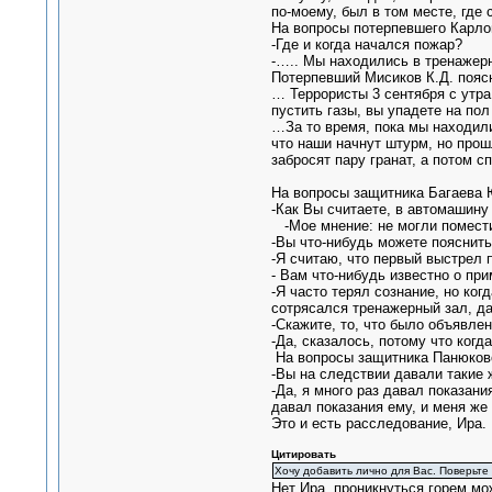
по-моему, был в том месте, где 
На вопросы потерпевшего Карлов
-Где и когда начался пожар?
-….. Мы находились в тренажерн
Потерпевший Мисиков К.Д. пояс
… Террористы 3 сентября с утра
пустить газы, вы упадете на пол
…За то время, пока мы находили
что наши начнут штурм, но прош
забросят пару гранат, а потом сп
На вопросы защитника Багаева Ю
-Как Вы считаете, в автомашину
-Мое мнение: не могли помести
-Вы что-нибудь можете пояснить
-Я считаю, что первый выстрел 
- Вам что-нибудь известно о пр
-Я часто терял сознание, но ко
сотрясался тренажерный зал, д
-Скажите, то, что было объявлен
-Да, сказалось, потому что когд
На вопросы защитника Панюково
-Вы на следствии давали такие 
-Да, я много раз давал показани
давал показания ему, и меня же
Это и есть расследование, Ира.
Цитировать
Хочу добавить лично для Вас. Поверьте
Нет Ира, проникнуться горем мож