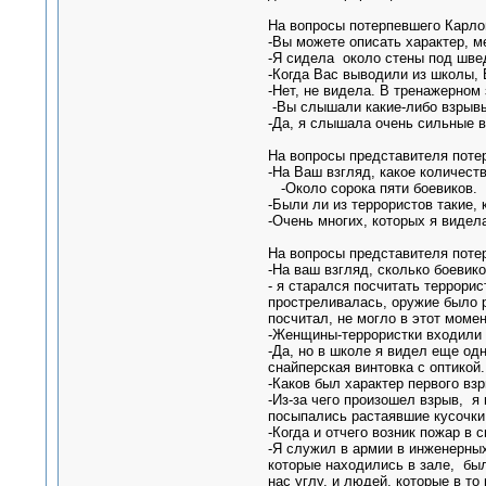
На вопросы потерпевшего Карлов
-Вы можете описать характер, м
-Я сидела около стены под шве
-Когда Вас выводили из школы, 
-Нет, не видела. В тренажерном
-Вы слышали какие-либо взрывы
-Да, я слышала очень сильные в
На вопросы представителя поте
-На Ваш взгляд, какое количест
-Около сорока пяти боевиков.
-Были ли из террористов такие,
-Очень многих, которых я видела
На вопросы представителя потер
-На ваш взгляд, сколько боевик
- я старался посчитать террорис
простреливалась, оружие было ра
посчитал, не могло в этот момен
-Женщины-террористки входили 
-Да, но в школе я видел еще од
снайперская винтовка с оптикой.
-Каков был характер первого вз
-Из-за чего произошел взрыв, я
посыпались растаявшие кусочки
-Когда и отчего возник пожар в 
-Я служил в армии в инженерных
которые находились в зале, был
нас углу, и людей, которые в т