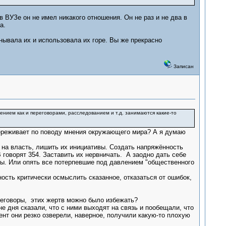
в ВУЗе он не имел никакого отношения. Он не раз и не два в
а.
нывала их и использовала их горе. Вы же прекрасно
Записан
ением как и переговорами, расследованием и т.д. занимаются какие-то
 переживает по поводу мнения окружающего мира? А я думаю
 на власть, лишить их инициативы. Создать напряжённость
 говорят 354. Заставить их нервничать. А заодно дать себе
сты. Или опять все потерпевшие под давлением "общественного
ость критически осмыслить сказанное, отказаться от ошибок,
реговоры, этих жертв можно было избежать?
не дня сказали, что с ними выходят на связь и пообещали, что
ент они резко озверели, наверное, получили какую-то плохую