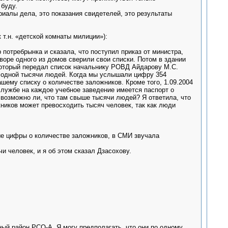
 буду.
риалы дела, это показания свидетелей, это результаты
 т.н. «детской комнаты милиции»):
р потребрынка и сказала, что поступил приказ от министра,
воре одного из домов сверили свои списки. Потом в здании
 который передал список начальнику РОВД Айдарову М.С.
 одной тысячи людей. Когда мы услышали цифру 354
ашему списку о количестве заложников. Кроме того, 1.09.2004
лужбе на каждое учебное заведение имеется паспорт о
возможно ли, что там свыше тысячи людей? Я ответила, что
ников может превосходить тысяч человек, так как люди
ьные цифры о количестве заложников, в СМИ звучала
чи человек, и я об этом сказал Дзасохову.
ный район РСО-А. Я могу предполагать, что они по одному