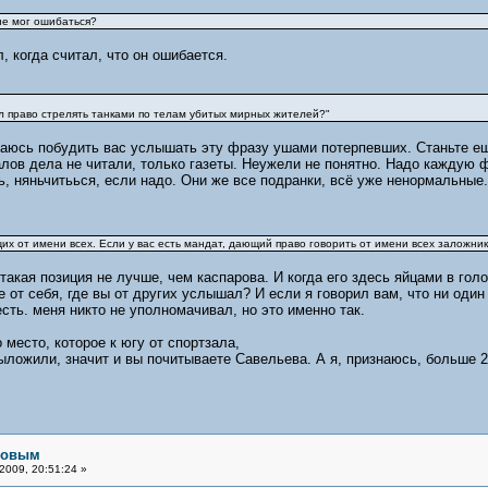
не мог ошибаться?
, когда считал, что он ошибается.
дал право стрелять танками по телам убитых мирных жителей?"
аюсь побудить вас услышать эту фразу ушами потерпевших. Станьте ещё
лов дела не читали, только газеты. Неужели не понятно. Надо каждую ф
ь, няньчитьься, если надо. Они же все подранки, всё уже ненормальные.
х от имени всех. Если у вас есть мандат, дающий право говорить от имени всех заложников
такая позиция не лучше, чем каспарова. И когда его здесь яйцами в голо
 от себя, где вы от других услышал? И если я говорил вам, что ни один
есть. меня никто не уполномачивал, но это именно так.
 место, которое к югу от спортзала,
ыложили, значит и вы почитываете Савельева. А я, признаюсь, больше 20
рловым
2009, 20:51:24 »