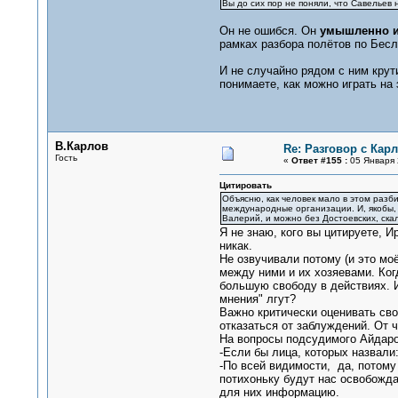
Вы до сих пор не поняли, что Савельев 
Он не ошибся. Он
умышленно и 
рамках разбора полётов по Бесл
И не случайно рядом с ним крут
понимаете, как можно играть на 
В.Карлов
Re: Разговор с Ка
Гость
«
Ответ #155 :
05 Января 
Цитировать
Объясню, как человек мало в этом разб
международные организации. И, якобы, 
Валерий, и можно без Достоевских, ска
Я не знаю, кого вы цитируете, 
никак.
Не озвучивали потому (и это мо
между ними и их хозяевами. Ког
большую свободу в действиях. И
мнения" лгут?
Важно критически оценивать сво
отказаться от заблуждений. От ч
На вопросы подсудимого Айдаро
-Если бы лица, которых назвали
-По всей видимости, да, потому 
потихоньку будут нас освобожда
для них информацию.