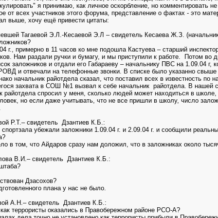
кулировать" я принимаю, как личное оскорбление, но комментировать не
ое от всех участников этого форума, представление о фактах - это мате
сал выше, хочу ещё привести цитаты:
евшей Тагаевой Э.Л.-Кесаевой Э.Л – свидетель Кесаева Ж.З. (начальник
аложников?
.04 г., примерно в 11 часов ко мне подошла Кастуева – старший инспекто
ков. Нам раздали ручки и бумагу, и мы приступили к работе. Потом во д
сок заложников и отдали его Габараеву – начальнику ПВС на 1.09.04 г,
РОВД и отвечали на телефонные звонки. В списке было указанно свыше
нако начальник райотдела сказал, что поставил всех в известность по н
егося захвата в СОШ №1 вызвал к себе начальник райотдела. В нашей с
 райотдела спросил у меня, сколько людей может находиться в школе, 
овек, но если даже учитывать, что не все пришли в школу, число залож
.
ой Р.Т.– свидетель Дзантиев К.Б.:
з спортзала убежали заложники 1.09.04 г. и 2.09.04 г. и сообщили реал
а?
ело в том, что Айдаров сразу нам доложил, что в заложниках около тыся
ва В.И.– свидетель Дзантиев К.Б.:
 штаба?
йствован Дзасохов?
дготовленного плана у нас не было.
ой А.Н.– свидетель Дзантиев К.Б.:
, как террористы оказались в Правобережном районе РСО-А?
иалах дела точно не установлено как террористы прибыли в Правобереж