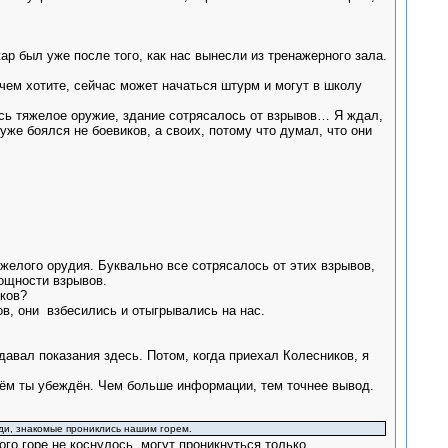
р был уже после того, как нас вынесли из тренажерного зала.
 чем хотите, сейчас может начаться штурм и могут в школу
ось тяжелое оружие, здание сотрясалось от взрывов… Я ждал,
же боялся не боевиков, а своих, потому что думал, что они
яжелого орудия. Буквально все сотрясалось от этих взрывов,
ощности взрывов.
иков?
ков, они взбесились и отыгрывались на нас.
давал показания здесь. Потом, когда приехал Колесников, я
 чём ты убеждён. Чем больше информации, тем точнее вывод.
ди, знакомые прониклись нашим горем.
кого горе не коснулось, могут проникнуться только