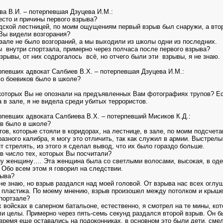
а В.И. – потерпевшая Дзуцева И.М.:
есто и причины первого взрыва?
дской лестницей, по моим ощущениям первый взрыв был снаружи, а вто
Вы видели возгорания?
 зале не было возгораний, а мы выходили из школы одни из последних.
 внутри спортзала, примерно через полчаса после первого взрыва?
зрывы, от них содрогалось всё, но отчего были эти взрывы, я не знаю.
рпевших адвокат Салбиев В.Х. – потерпевшая Дзуцева И.М.:
во боевиков было в школе?
 которых Вы не опознали на предъявленных Вам фотографиях трупов? Ес
 в зале, я не видела среди убитых террористов.
певших адвоката Салбиева В.Х. – потерпевший Мисиков К.Д.:
ов было в школе?
тов, которые стояли в коридорах, на лестнице, в зале, по моим подсчет
зного калибра, я могу это отличить, так как служил в армии. Выстрелы 
т стрелять, из этого я сделал вывод, что их было гораздо больше.
в число тех, которых Вы посчитали?
ну женщину…. Эта женщина была со светлыми волосами, высокая, в оде
 Обо всем этом я говорил на следствии.
рыва?
 не знаю, но взрыв раздался над моей головой. От взрыва нас всех оглу
 пластика. По моему мнению, взрыв произошел между потолком и крыше
спортзале?
 войсках в саперном батальоне, естественно, я смотрел на те мины, кот
и целы. Примерно через пять-семь секунд раздался второй взрыв. Он 
о время еще оставались на подоконниках, в основном это были дети, см