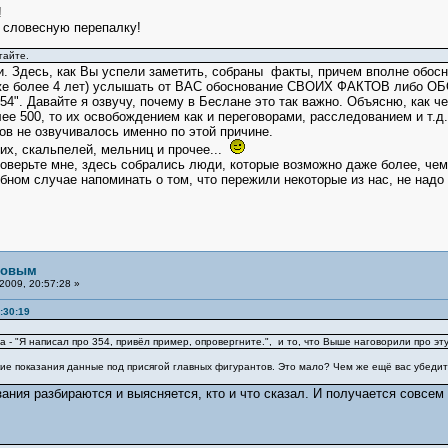
!
 словесную перепалку!
гайте.
. Здесь, как Вы успели заметить, собраны факты, причем вполне обос
уже более 4 лет) услышать от ВАС обоснование СВОИХ ФАКТОВ либо
4". Давайте я озвучу, почему в Беслане это так важно. Объясню, как ч
ее 500, то их освобождением как и переговорами, расследованием и т.д
в не озвучивалось именно по этой причине.
их, скальпелей, мельниц и прочее...
Поверьте мне, здесь собрались люди, которые возможно даже более, че
бном случае напоминать о том, что пережили некоторые из нас, не надо
рловым
2009, 20:57:28 »
:30:19
- "Я написал про 354, привёл пример, опровергните.", и то, что Выше наговорили про эту
ие показания данные под присягой главных фигурантов. Это мало? Чем же ещё вас убедить
ания разбираются и выясняется, кто и что сказал. И получается совсем 