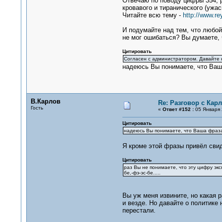
Отвечаю по поводу цифры 354, р
кровавого и тиранического (ужасн
Читайте всю тему -
http://www.r
И подумайте над тем, что любой
не мог ошибаться? Вы думаете, 
Цитировать
Согласен с администратором. Давайте ка
надеюсь Вы понимаете, что Ваша 
В.Карлов
Re: Разговор с Ка
Гость
«
Ответ #152 :
05 Января 
Цитировать
надеюсь Вы понимаете, что Ваша фраза -
Я кроме этой фразы привёл свид
Цитировать
раз Вы не понимаете, что эту цифру экс
бе,-фэ-эс-бе.....
Вы уж меня извините, но какая р
и везде. Но давайте о политике 
перестали.