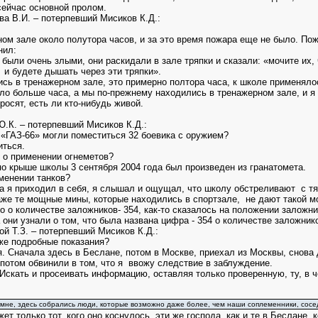
сейчас основной пролом.
а В.И. – потерпевший Мисиков К.Д.:
ом зале около полутора часов, и за это время пожара еще не было. Пожа
нил:
 были очень злыми, они раскидали в зале тряпки и сказали: «мочите их,
 и будете дышать через эти тряпки».
сь в тренажерном зале, это примерно полтора часа, к школе применял
ло больше часа, а мы по-прежнему находились в тренажерном зале, и я у
росят, есть ли кто-нибудь живой.
.К. – потерпевший Мисиков К.Д.:
 «ГАЗ-66» могли поместиться 32 боевика с оружием?
ться.
 о применении огнеметов?
по крыше школы 3 сентября 2004 года был произведен из гранатомета.
именении танков?
гда я приходил в себя, я слышал и ощущал, что школу обстреливают с т
аже те мощные мины, которые находились в спортзале, не дают такой м
о о количестве заложников- 354, как-то сказалось на положении заложн
а они узнали о том, что была названа цифра - 354 о количестве заложни
й Т.З. – потерпевший Мисиков К.Д.:
же подробные показания?
я. Сначала здесь в Беслане, потом в Москве, приехал из Москвы, снова 
 потом обвинили в том, что я ввожу следствие в заблуждение.
 Искать и просеивать информацию, оставляя только проверенную, ту, в
 мне, здесь собрались люди, которые возможно даже более, чем наши соплеменники, сосе
ет только тот, кого оно коснулось, эти же господа, как и те в Беслане, 