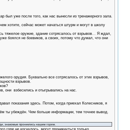
р был уже после того, как нас вынесли из тренажерного зала.
 чем хотите, сейчас может начаться штурм и могут в школу
ось тяжелое оружие, здание сотрясалось от взрывов… Я ждал,
же боялся не боевиков, а своих, потому что думал, что они
яжелого орудия. Буквально все сотрясалось от этих взрывов,
ощности взрывов.
иков?
ков, они взбесились и отыгрывались на нас.
давал показания здесь. Потом, когда приехал Колесников, я
 чём ты убеждён. Чем больше информации, тем точнее вывод.
ди, знакомые прониклись нашим горем.
кого горе не коснулось, могут проникнуться только