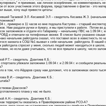
кулировать" я принимаю, как личное оскорбление, но комментировать не
ое от всех участников этого форума, представление о фактах - это мате
сал выше, хочу ещё привести цитаты:
евшей Тагаевой Э.Л.-Кесаевой Э.Л – свидетель Кесаева Ж.З. (начальник
аложников?
.04 г., примерно в 11 часов ко мне подошла Кастуева – старший инспекто
ков. Нам раздали ручки и бумагу, и мы приступили к работе. Потом во д
сок заложников и отдали его Габараеву – начальнику ПВС на 1.09.04 г,
РОВД и отвечали на телефонные звонки. В списке было указанно свыше
нако начальник райотдела сказал, что поставил всех в известность по н
егося захвата в СОШ №1 вызвал к себе начальник райотдела. В нашей с
 райотдела спросил у меня, сколько людей может находиться в школе, 
овек, но если даже учитывать, что не все пришли в школу, число залож
.
ой Р.Т.– свидетель Дзантиев К.Б.:
з спортзала убежали заложники 1.09.04 г. и 2.09.04 г. и сообщили реал
а?
ело в том, что Айдаров сразу нам доложил, что в заложниках около тыся
ва В.И.– свидетель Дзантиев К.Б.:
 штаба?
йствован Дзасохов?
дготовленного плана у нас не было.
ой А.Н.– свидетель Дзантиев К.Б.:
, как террористы оказались в Правобережном районе РСО-А?
иалах дела точно не установлено как террористы прибыли в Правобереж