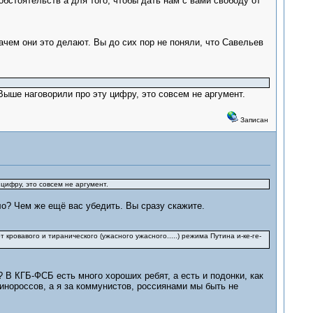
бстоятельств а для того, чтобы дать нам с вами свободу от
ачем они это делают. Вы до сих пор не поняли, что Савельев
Выше наговорили про эту цифру, это совсем не аргумент.
Записан
цифру, это совсем не аргумент.
о? Чем же ещё вас убедить. Вы сразу скажите.
 кровавого и тиранического (ужасного ужасного.....) режима Путина и-ке-ге-
? В КГБ-ФСБ есть много хороших ребят, а есть и подонки, как
динороссов, а я за коммунистов, россиянами мы быть не