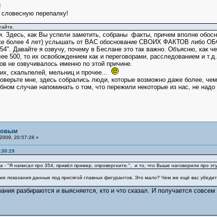
!
 словесную перепалку!
гайте.
. Здесь, как Вы успели заметить, собраны факты, причем вполне обос
уже более 4 лет) услышать от ВАС обоснование СВОИХ ФАКТОВ либо
4". Давайте я озвучу, почему в Беслане это так важно. Объясню, как ч
ее 500, то их освобождением как и переговорами, расследованием и т.д
в не озвучивалось именно по этой причине.
их, скальпелей, мельниц и прочее...
Поверьте мне, здесь собрались люди, которые возможно даже более, че
бном случае напоминать о том, что пережили некоторые из нас, не надо
рловым
2009, 20:57:28 »
:30:19
- "Я написал про 354, привёл пример, опровергните.", и то, что Выше наговорили про эту
ие показания данные под присягой главных фигурантов. Это мало? Чем же ещё вас убедить
ания разбираются и выясняется, кто и что сказал. И получается совсем 