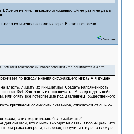
в ВУЗе он не имел никакого отношения. Он не раз и не два в
а.
нывала их и использовала их горе. Вы же прекрасно
Записан
ением как и переговорами, расследованием и т.д. занимаются какие-то
 переживает по поводу мнения окружающего мира? А я думаю
 на власть, лишить их инициативы. Создать напряжённость
 говорят 354. Заставить их нервничать. А заодно дать себе
сты. Или опять все потерпевшие под давлением "общественного
ость критически осмыслить сказанное, отказаться от ошибок,
реговоры, этих жертв можно было избежать?
не дня сказали, что с ними выходят на связь и пообещали, что
ент они резко озверели, наверное, получили какую-то плохую