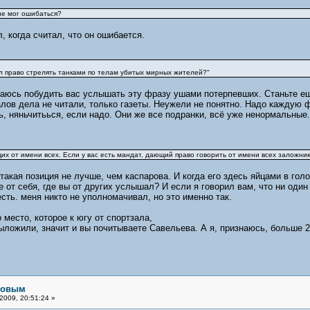
не мог ошибаться?
, когда считал, что он ошибается.
дал право стрелять танками по телам убитых мирных жителей?"
аюсь побудить вас услышать эту фразу ушами потерпевших. Станьте ещё
лов дела не читали, только газеты. Неужели не понятно. Надо каждую ф
ь, няньчитьься, если надо. Они же все подранки, всё уже ненормальные.
х от имени всех. Если у вас есть мандат, дающий право говорить от имени всех заложников
такая позиция не лучше, чем каспарова. И когда его здесь яйцами в голо
 от себя, где вы от других услышал? И если я говорил вам, что ни один
есть. меня никто не уполномачивал, но это именно так.
 место, которое к югу от спортзала,
ыложили, значит и вы почитываете Савельева. А я, признаюсь, больше 20
рловым
2009, 20:51:24 »