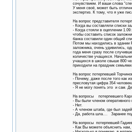
сочувствием. И ваши слова "спе
У меня своё, может быть отличн
экспертиз. К тому, что я уже пи
На вопрос представителя потерп
- Когда вы составляли списки з
- Когда стояли в оцеплении 1.09
чтобы составить список заложни
банка составили один общий спи
Потом мы находились в здании 
заложника, очень удивились, од
года меня сразу после случивш
количестве учащихся. Начальник
учащихся в школе свыше 800 чел
приходили на праздник семьями
На вопрос потерпевшей Торчинов
- Почему, даже после того как и
пресловутая цифра 354 человек
- Я не могу понять это и сам. Д
На вопросы потерпевшего Карло
- Вы были членом оперативного
- Нет.
- А членом штаба, где был заде
- Да, работа шла.... Заранее по
На вопросы потерпевшей Гадиев
- Как Вы можете объяснить нам
- Насколько я понимаю, в матер