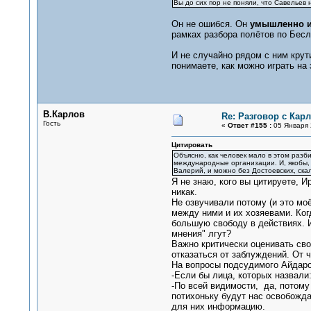
Вы до сих пор не поняли, что Савельев 
Он не ошибся. Он
умышленно и 
рамках разбора полётов по Бесл
И не случайно рядом с ним крут
понимаете, как можно играть на 
В.Карлов
Re: Разговор с Ка
Гость
«
Ответ #155 :
05 Января 
Цитировать
Объясню, как человек мало в этом разб
международные организации. И, якобы, 
Валерий, и можно без Достоевских, ска
Я не знаю, кого вы цитируете, 
никак.
Не озвучивали потому (и это мо
между ними и их хозяевами. Ког
большую свободу в действиях. И
мнения" лгут?
Важно критически оценивать сво
отказаться от заблуждений. От ч
На вопросы подсудимого Айдаро
-Если бы лица, которых назвали
-По всей видимости, да, потому 
потихоньку будут нас освобожда
для них информацию.