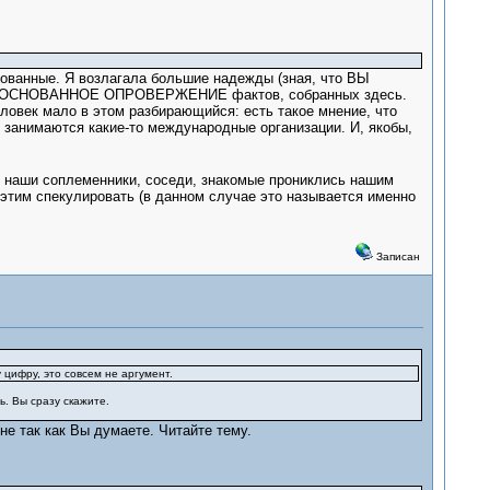
нованные. Я возлагала большие надежды (зная, что ВЫ
 ОБОСНОВАННОЕ ОПРОВЕРЖЕНИЕ фактов, собранных здесь.
еловек мало в этом разбирающийся: есть такое мнение, что
. занимаются какие-то международные организации. И, якобы,
м наши соплеменники, соседи, знакомые прониклись нашим
 этим спекулировать (в данном случае это называется именно
Записан
 цифру, это совсем не аргумент.
. Вы сразу скажите.
не так как Вы думаете. Читайте тему.