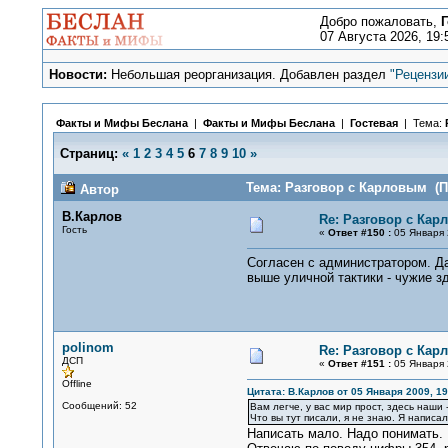
Добро пожаловать,
Г
07 Августа 2026, 19:
Новости:
Небольшая реорганизация. Добавлен раздел
"Рецензи
Факты и Мифы Беслана
|
Факты и Мифы Беслана
|
Гостевая
| Тема:
Страниц:
«
1
2
3
4
5
6
7
8
9
10
»
Тема: Разговор с Карловым (П
Автор
В.Карлов
Re: Разговор с Ка
Гость
«
Ответ #150 :
05 Января 
Согласен с администратором. Да
выше уличной тактики - чужие зд
polinom
Re: Разговор с Ка
ДСП
«
Ответ #151 :
05 Января 
Offline
Цитата: В.Карлов от 05 Января 2009, 19
Сообщений: 52
Вам легче, у вас мир прост, здесь наши 
Что вы тут писали, я не знаю. Я написа
Написать мало. Надо понимать. И