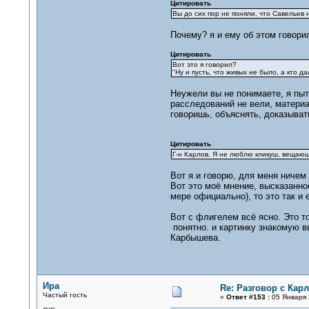
Цитировать
Вы до сих пор не поняли, что Савельев 
Почему? я и ему об этом говорил
Цитировать
Вот это я говорил?
"Ну и пусть, что живых не было, а кто 
Неужели вы не понимаете, я пыт
расследований не вели, материа
говоришь, объяснять, доказыват
Цитировать
Г-н Карлов. Я не люблю кликуш, вещающи
Вот я и говорю, для меня ничем 
Вот это моё мнение, высказанное
мере официально), то это так и 
Вот с флигелем всё ясно. Это то
понятно. и картинку знакомую в
Карбышева.
Ира
Re: Разговор с Ка
Частый гость
«
Ответ #153 :
05 Января 