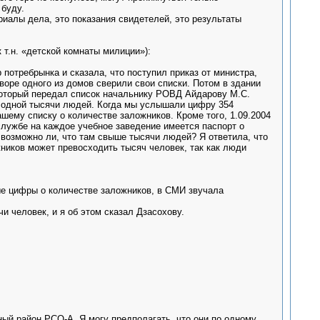
 буду.
риалы дела, это показания свидетелей, это результаты
 т.н. «детской комнаты милиции»):
р потребрынка и сказала, что поступил приказ от министра,
воре одного из домов сверили свои списки. Потом в здании
 который передал список начальнику РОВД Айдарову М.С.
 одной тысячи людей. Когда мы услышали цифру 354
ашему списку о количестве заложников. Кроме того, 1.09.2004
лужбе на каждое учебное заведение имеется паспорт о
возможно ли, что там свыше тысячи людей? Я ответила, что
ников может превосходить тысяч человек, так как люди
ьные цифры о количестве заложников, в СМИ звучала
чи человек, и я об этом сказал Дзасохову.
ный район РСО-А. Я могу предполагать, что они по одному