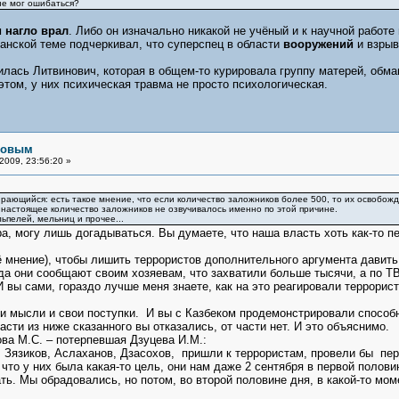
не мог ошибаться?
нагло врал
. Либо он изначально никакой не учёный и к научной работе 
анской теме подчеркивал, что суперспец в области
вооружений
и взрыв
илась Литвинович, которая в общем-то курировала группу матерей, обма
этом, у них психическая травма не просто психологическая.
рловым
2009, 23:56:20 »
ирающийся: есть такое мнение, что если количество заложников более 500, то их освобожд
настоящее количество заложников не озвучивалось именно по этой причине.
льпелей, мельниц и прочее...
Ира, могу лишь догадываться. Вы думаете, что наша власть хоть как-то
ё мнение), чтобы лишить террористов дополнительного аргумента давить
да они сообщают своим хозяевам, что захватили больше тысячи, а по ТВ
 вы сами, гораздо лучше меня знаете, как на это реагировали террори
и мысли и свои поступки. И вы с Казбеком продемонстрировали способн
асти из ниже сказанного вы отказались, от части нет. И это объяснимо.
ва М.С. – потерпевшая Дзуцева И.М.:
: Зязиков, Аслаханов, Дзасохов, пришли к террористам, провели бы пе
что у них была какая-то цель, они нам даже 2 сентября в первой полови
ть. Мы обрадовались, но потом, во второй половине дня, в какой-то мом