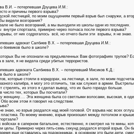
а В.И. – потерпевшая Дзуцева И.М.:
есто и причины первого взрыва?
дской лестницей, по моим ощущениям первый взрыв был снаружи, а вто
Вы видели возгорания?
 зале не было возгораний, а мы выходили из школы одни из последних.
 внутри спортзала, примерно через полчаса после первого взрыва?
зрывы, от них содрогалось всё, но отчего были эти взрывы, я не знаю.
рпевших адвокат Салбиев В.Х. – потерпевшая Дзуцева И.М.:
во боевиков было в школе?
 которых Вы не опознали на предъявленных Вам фотографиях трупов? Ес
 в зале, я не видела среди убитых террористов.
певших адвоката Салбиева В.Х. – потерпевший Мисиков К.Д.:
ов было в школе?
тов, которые стояли в коридорах, на лестнице, в зале, по моим подсчет
зного калибра, я могу это отличить, так как служил в армии. Выстрелы 
т стрелять, из этого я сделал вывод, что их было гораздо больше.
в число тех, которых Вы посчитали?
ну женщину…. Эта женщина была со светлыми волосами, высокая, в оде
 Обо всем этом я говорил на следствии.
рыва?
 не знаю, но взрыв раздался над моей головой. От взрыва нас всех оглу
 пластика. По моему мнению, взрыв произошел между потолком и крыше
спортзале?
 войсках в саперном батальоне, естественно, я смотрел на те мины, кот
и целы. Примерно через пять-семь секунд раздался второй взрыв. Он 
о время еще оставались на подоконниках, в основном это были дети, см