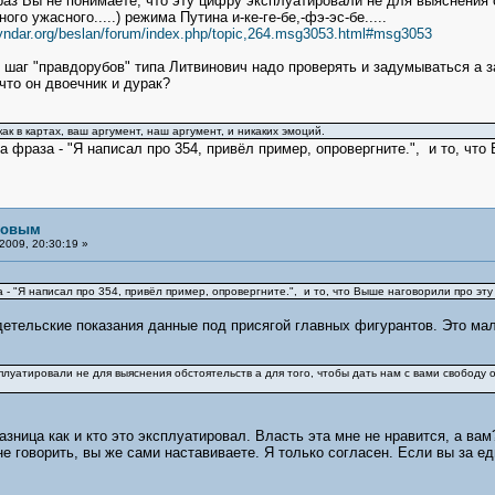
аз Вы не понимаете, что эту цифру эксплуатировали не для выяснения о
ого ужасного.....) режима Путина и-ке-ге-бе,-фэ-эс-бе.....
eyndar.org/beslan/forum/index.php/topic,264.msg3053.html#msg3053
 шаг "правдорубов" типа Литвинович надо проверять и задумываться а з
что он двоечник и дурак?
к в картах, ваш аргумент, наш аргумент, и никаких эмоций.
фраза - "Я написал про 354, привёл пример, опровергните.", и то, что 
рловым
2009, 20:30:19 »
 "Я написал про 354, привёл пример, опровергните.", и то, что Выше наговорили про эту 
етельские показания данные под присягой главных фигурантов. Это мал
плуатировали не для выяснения обстоятельств а для того, чтобы дать нам с вами свободу от
азница как и кто это эксплуатировал. Власть эта мне не нравится, а вам
не говорить, вы же сами наставиваете. Я только согласен. Если вы за е