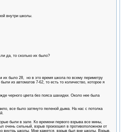
рой внутри школы.
ли да, то сколько их было?
ам их было 28, но в это время школа по всему периметру
были из автоматов 7-62, то есть то количество, которое я
жде черного цвета без пояса шахидки. Около нее была
шило, все было затянуто пеленой дыма. На нас с потолка
й.
орые были в зале. Ко времени первого взрыва все мины,
был очень сильный, взрыв произошел в противоположном от
ело внутрь школы. Мне кажется, взрыв был вне школы. Взрыв,