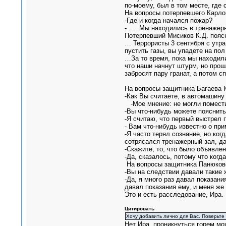
по-моему, был в том месте, где 
На вопросы потерпевшего Карлов
-Где и когда начался пожар?
-….. Мы находились в тренажерн
Потерпевший Мисиков К.Д. пояс
… Террористы 3 сентября с утра
пустить газы, вы упадете на пол
…За то время, пока мы находили
что наши начнут штурм, но прош
забросят пару гранат, а потом сп
На вопросы защитника Багаева Ю
-Как Вы считаете, в автомашину
-Мое мнение: не могли помести
-Вы что-нибудь можете пояснить
-Я считаю, что первый выстрел 
- Вам что-нибудь известно о пр
-Я часто терял сознание, но ко
сотрясался тренажерный зал, д
-Скажите, то, что было объявлен
-Да, сказалось, потому что когд
На вопросы защитника Панюково
-Вы на следствии давали такие 
-Да, я много раз давал показани
давал показания ему, и меня же
Это и есть расследование, Ира.
Цитировать
Хочу добавить лично для Вас. Поверьте
Нет Ира, проникнуться горем мож