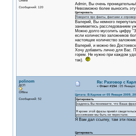
Offline
Admin, Вы очень проницательны
Сообщений: 120
Невозможно более выносить эту
Цитировать
Говорите про факты, фактами и опровер
Валерий, Вы немного перепутали
занимаетесь расследованием 
Можно долго мусолить цифру "35
если количество заложников бол
настоящее количество заложнико
Валерий, и можно без Достоевск
Хочу добавить лично для Вас. 
горем. Не нужно при каждом удо
так).
polinom
Re: Разговор с Ка
ДСП
«
Ответ #154 :
05 Января 
Offline
Цитата: В.Карлов от 05 Января 2009, 20
Сообщений: 52
Цитировать
надеюсь Вы понимаете, что Ваша фраза 
Я кроме этой фразы привёл свидетельск
россиянами мы быть не перестали.
Я Вам дал ссылку, там эти показ
Цитировать