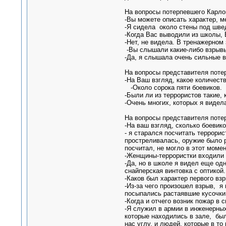
На вопросы потерпевшего Карлов
-Вы можете описать характер, м
-Я сидела около стены под шве
-Когда Вас выводили из школы, 
-Нет, не видела. В тренажерном
-Вы слышали какие-либо взрывы
-Да, я слышала очень сильные в
На вопросы представителя поте
-На Ваш взгляд, какое количест
-Около сорока пяти боевиков.
-Были ли из террористов такие,
-Очень многих, которых я видела
На вопросы представителя потер
-На ваш взгляд, сколько боевик
- я старался посчитать террорис
простреливалась, оружие было ра
посчитал, не могло в этот момен
-Женщины-террористки входили 
-Да, но в школе я видел еще од
снайперская винтовка с оптикой.
-Каков был характер первого вз
-Из-за чего произошел взрыв, я
посыпались растаявшие кусочки
-Когда и отчего возник пожар в 
-Я служил в армии в инженерных
которые находились в зале, был
нас углу, и людей, которые в т