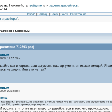
ость
. Пожалуйста,
войдите
или
зарегистрируйтесь
.
52:14
Начало
|
Помощь
|
Поиск
|
Войти
|
Регистрация
и и разборы"
.
Разговор с Карловым
рочитано 712393 раз)
рловым
2009, 19:57:53 »
вайте как в картах, ваш аргумент, наш аргумент, и никаких эмоций. Я в
есь не ходят. Или это не так?
рловым
2009, 20:02:58 »
:49:52
- там враги. Признаюсь, не зная вас, а только читая, что вы написали, мне лучше быть не 
л про 354, привёл пример, опровергните.
 осознать, что тут все пытаются разобраться в том, что происходило.