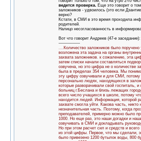
говорит только о том, что на утро 2-го чи
ведется проверка.
Еще это говорит о том
заложников - удвоилось (это если Дзантие
верно?
Кстати, в СМИ в это время проходила инф
родителей.
Налицо несогласованность в информиров
Вот что говорит Андреев (47-е заседание):
-----------------
....Количество заложников было поручено 
возложена эта задача на органы внутренн
захвата заложников. к сожалению, эта циф
затем списки начали составляться подвор
озвучена, но это цифра не о количестве 
была в пределах 354 человека. Мы понима
эту цифру озвучивали и для СМИ, потому 
персонально людях, находящихся в заложн
которые разворачивали свой госпиталь, и
больниц г.Беслана и близь лежащих город
всего число учащихся в школе, потому что
находится людей. Информация, которой ра
захвате смогла уйти. Какова часть, никто
незначительная часть. Поэтому, когда про
преподавателей, примерно можно было при
1000. Но еще раз, это наши догадки и наш
озвучивать в СМИ и докладывать руководс
Но при этом расчет сил и средств и всег
из этой цифры. Первое, что мы сделали, 
было привезено 1200 бутылок воды, 800 б