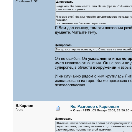
Сообщений: 52
Цитировать
надеюсь Вы понимаете, что Ваша фраза - "Я написал
совсем не аргумент.
Я кроме этой фразы привёл свидетельские показани
скажите.
россиянами мы быть не перестали.
Я Вам дал ссылку, там эти показания разб
думаете. Читайте тему.
Цитировать
Вы до сих пор не поняли, что Савельев не мог ошиб
Он не ошибся. Он
умышленно и нагло в
имел никакого отношения. Он не раз и не 
суперспец в области
вооружений
и взрыв
И не случайно рядом с ним крутилась Лит
использовала их горе. Вы же прекрасно по
психологическая.
В.Карлов
Re: Разговор с Карловым
Гость
«
Ответ #155 :
05 Января 2009, 23:56:20 »
Цитировать
Объясню, как человек мало в этом разбирающийся: е
переговорами, расследованием и т.д. занимаются к
озвучивалось именно по этой причине.