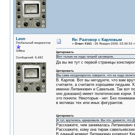
Leon
Re: Разговор с Карловым
Глобальный модератор
«
Ответ #161 :
06 Января 2009, 03:36:53 »
Offline
Цитировать
Вот только не надо теорий заговоров.
Сообщений: 6,482
Да вы же тут с первой страницы конспиро
Цитировать
Вы сами неоднократно говорите, что не надо полити
В. Карлов. Вот вы негодуете, что вам врут
считаете, а считаете хорошими людьми. К
именно Литвинович и Савельев. Так вот по
оно доказано) имеет политические корни.
это поняли. Некоторые - нет. Без понима
в мотивах тех или иных фигурантов.
Цитировать
А тут, крутились, курировали. Вы что, думаете, что
Расскажите, чем занималась Литвинович в
Расскажите, кому она тираж савельевских 
В данный момент Литвинович курирует Кеса