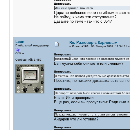
Цитировать
Или ещё пример, мой папа.
Царство небесное всем погибшим и светла
Не пойму, к чему эти отступления?
Давайте по теме - так что с 354?
Leon
Re: Разговор с Карловым
Глобальный модератор
«
Ответ #166 :
06 Января 2009, 11:54:31 »
Offline
Цитировать
Уважаемый Leon, это похоже на разговор глухого со
Сообщений: 6,482
Вы глухим себя считаете или слепым?
Цитировать
Я считаю, что привёл убедительные доказательства 
Простите, но никаких доказательств вы не
Цитировать
Наоборот, вечером были списки с количеством более
Были. Их и проверяли.
Еще раз, если вы пропустили: Ради был в 
Цитировать
Показания дают именно те, кто эти списки готовили.
Айдаров что ли готовил?
Цитировать