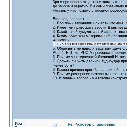
Зря я про своего отца, так и знал, что н
до забора и обратно. Вы сами правильно 
Россия, у нас помимо уголовно-процессуа
Ещё раз, вопросы.
1. Про ложь закончили или есть что ещё 
2. Имеет ли право жить версия Дзантиева
3. Какой такой кумулятивный эффект возн
4. Каким объектом материальной обстан
Цитировать
РПГ-27, а уж тем более РПО-А стреляет намного гро
5. Объяснять не надо, я ведь вам даже ф
РШГ-1, РПГ-7в, РПО-А произвести пролом
6. Почему у потерпевшей Дзуцевой И. возн
7. Должен ли быть двойной аудиоудар при
менее 50 м?
8. Какова причина прогиба на верхней час
9. Почему разгорание пожара длилось так
10. И личный вопрос - мы готовы констру
Ира
Re: Разговор с Карловым