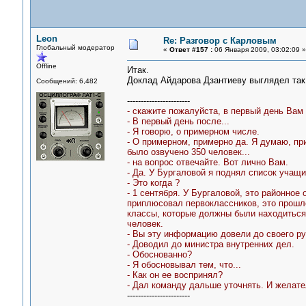
Leon
Re: Разговор с Карловым
Глобальный модератор
«
Ответ #157 :
06 Января 2009, 03:02:09 »
Offline
Итак.
Доклад Айдарова Дзантиеву выглядел так 
Сообщений: 6,482
-----------------------
- скажите пожалуйста, в первый день Вам
- В первый день после...
- Я говорю, о примерном числе.
- О примерном, примерно да. Я думаю, при
было озвучено 350 человек...
- на вопрос отвечайте. Вот лично Вам.
- Да. У Бургаловой я поднял список учащи
- Это когда ?
- 1 сентября. У Бургаловой, это районное
приплюсовал первоклассников, это прошл
классы, которые должны были находиться 
человек.
- Вы эту информацию довели до своего рук
- Доводил до министра внутренних дел.
- Обоснованно?
- Я обосновывал тем, что...
- Как он ее воспринял?
- Дал команду дальше уточнять. И желате
-----------------------