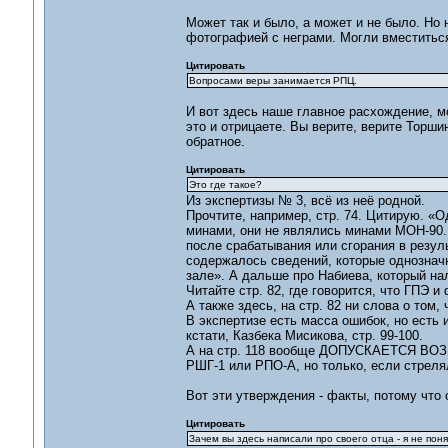
Может так и было, а может и не было. Но 
фотографией с неграми. Могли вместиться,
Цитировать
Вопросами веры занимается РПЦ.
И вот здесь наше главное расхождение, мо
это и отрицаете. Вы верите, верите Торши
обратное.
Цитировать
Это где такое?
Из экспертизы № 3, всё из неё родной.
Прочтите, например, стр. 74. Цитирую. «
минами, они не являлись минами МОН-90. 
после срабатывания или сгорания в резул
содержалось сведений, которые однознач
зале». А дальше про Набиева, который на
Читайте стр. 82, где говорится, что ГПЭ 
А также здесь, на стр. 82 ни слова о том
В экспертизе есть масса ошибок, но есть 
кстати, Казбека Мисикова, стр. 99-100.
А на стр. 118 вообще ДОПУСКАЕТСЯ ВОЗМ
РШГ-1 или РПО-А, но только, если стреля
Вот эти утверждения - факты, потому чт
Цитировать
Зачем вы здесь написали про своего отца - я не поня