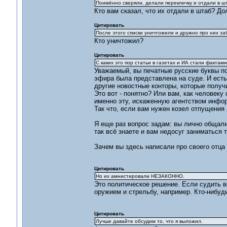
Поимённо сверяли, делали перекличку и отдали в ш
Кто вам сказал, что их отдали в штаб? До
Цитировать
После этого списки уничтожили и дружно про них за
Кто уничтожил?
Цитировать
С каких это пор статьи в газетах и ИА стали фактам
Уважаемый, вы печатные русские буквы пон
эфира была представлена на суде. И есть
другие новостные конторы, которые полу
Это вот - понятно? Или вам, как человеку
именно эту, искаженную агентством инфор
Так что, если вам нужен кoзел отпущения 
Я еще раз вопрос задам: вы лично общали
так всё знаете и вам недосуг заниматься 
Зачем вы здесь написали про своего отца -
Цитировать
Но их амнистировали НЕЗАКОННО.
Это политическое решение. Если судить в
оружием и стрельбу, например. Кто-нибудь
Цитировать
Лучше давайте обсудим то, что я выложил.