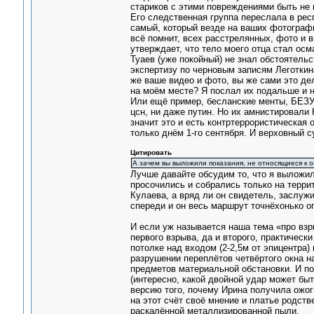
стариков с этими повреждениями быть не 
Его следственная группа переслала в рес
самый, который везде на ваших фотографи
всё помнит, всех расстрелянных, фото и в
утверждает, что тело моего отца стал осма
Туаев (уже покойный) не знал обстоятельс
экспертизу по черновым записям Леготкина
же ваше видео и фото, вы же сами это де
на моём месте? Я послал их подальше и на
Или ещё пример, бесланские менты, БЕЗУ
цсн, ни даже путин. Но их амнистировали
значит это и есть контртеррористическая
только днём 1-го сентября. И верховный 
Цитировать
А зачем вы выложили показания, не относящиеся к 
Лучше давайте обсудим то, что я выложил.
просочились и собрались только на терри
Кулаева, а вряд ли он свидетель, заслуж
спереди и он весь маршрут точнёхонько о
И если уж называется наша тема «про взр
первого взрыва, да и второго, практическ
потолке над входом (2-2,5м от эпицентра)
разрушении переплётов четвёртого окна н
предметов материальной обстановки. И по
(интересно, какой двойной удар может быт
версию того, почему Ирина получила ожоги
на этот счёт своё мнение и платье родст
раскалённой металлизированной пыли.