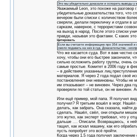
Это мы убедительно доказали и оспорить выводы у ва
Уважаемый Leon, это похоже на разговор г
убедительные доказательства того, что с
вечером были списки с количеством более
сверяли, делали перекличку и отдали в ш
сарказм, наверное, с террористами созво
на выход в народ. После этого списки уни
правде, называя это фактами. С каких эт
Цитировать
Если вы считаете информацию про 354 значимой и в
смело подавать на них в суд. Доказательства - нео
Что же касается суда. Вот я вам честно с
хочу, чтобы они его быстрее закончили, ч
сильно осложнить работу группы, очень с
самые простые. Комитет в 2006 году в фев
– в действиях указанных лиц преступлени
материалов. Я через 2 года подал своё ис
постановления они невиновны. Чтобы не м
им отказывают – не виновен. Через два го
проверяли по той статье, он не виновен. 
Или ещё пример, мой папа. Я получил виде
получил? Я третьим вошёл в морг. Нашёл 
делать, как забрать. Она сказала, найти 
сделать. Нашёл, свёл, они открыли мешок 
это жутко, как эксперт требовал, что у от
дальше …. Описали. Возвращаюсь, к ней, 
тащил, как искал машину, как его обрабаты
пусть попробует это всё пройти.
Когда через 1,5 года получил заключение 