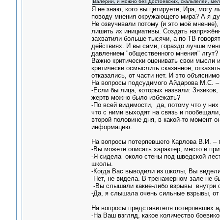
Валерий, и можно без Достоевских, скальпелей, мел
Я не знаю, кого вы цитируете, Ира, могу 
поводу мнения окружающего мира? А я ду
Не озвучивали потому (и это моё мнение)
лишить их инициативы. Создать напряжённ
захватили больше тысячи, а по ТВ говоря
действиях. И вы сами, гораздо лучше меня
давлением "общественного мнения" лгут?
Важно критически оценивать свои мысли и
критически осмыслить сказанное, отказать
отказались, от части нет. И это объяснимо
На вопросы подсудимого Айдарова М.С. –
-Если бы лица, которых назвали: Зязиков
жертв можно было избежать?
-По всей видимости, да, потому что у них
что с ними выходят на связь и пообещали,
второй половине дня, в какой-то момент о
информацию.
На вопросы потерпевшего Карлова В.И. – 
-Вы можете описать характер, место и пр
-Я сидела около стены под шведской лес
школы.
-Когда Вас выводили из школы, Вы видели
-Нет, не видела. В тренажерном зале не 
-Вы слышали какие-либо взрывы внутри с
-Да, я слышала очень сильные взрывы, от 
На вопросы представителя потерпевших ад
-На Ваш взгляд, какое количество боевик