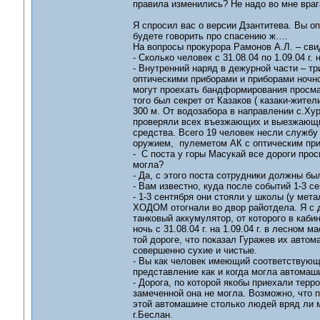
правила изменились? Не надо во мне врага
Я спросил вас о версии Дзантитева. Вы оп
будете говорить про спасению ж….
На вопросы прокурора Рамонов А.Л. – сви
- Сколько человек с 31.08.04 по 1.09.04 г
- Внутренний наряд в дежурной части – тр
оптическими приборами и приборами ночног
могут проехать бандформирования просма
того был секрет от Казаков ( казаки-жител
300 м. От водозабора в направлении с.Хур
проверяли всех въезжающих и выезжающих
средства. Всего 19 человек несли службу в
оружием, пулеметом АК с оптическим пр
- С поста у горы Масукай все дороги про
могла?
- Да, с этого поста сотрудники должны б
- Вам известно, куда после событий 1-3 с
- 1-3 сентября они стояли у школы (у ме
ХОДОМ отогнали во двор райотдела. Я с 
танковый аккумулятор, от которого в каби
ночь с 31.08.04 г. на 1.09.04 г. в лесном
той дороге, что показал Гуражев их авт
совершенно сухие и чистые.
- Вы как человек имеющий соответствующ
представление как и когда могла автомаши
- Дорога, по которой якобы приехали терр
замеченной она не могла. Возможно, что п
этой автомашине столько людей вряд ли 
г.Беслан.