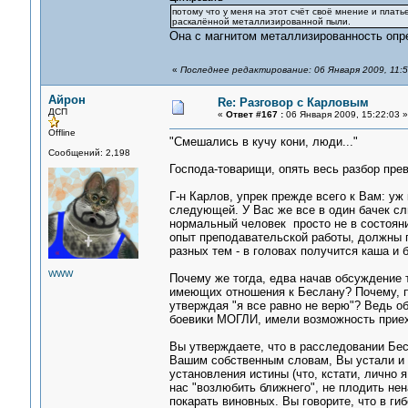
потому что у меня на этот счёт своё мнение и плат
раскалённой металлизированной пыли.
Она с магнитом металлизированность оп
«
Последнее редактирование: 06 Января 2009, 11:5
Айрон
Re: Разговор с Карловым
ДСП
«
Ответ #167 :
06 Января 2009, 15:22:03 »
Offline
"Смешались в кучу кони, люди..."
Сообщений: 2,198
Господа-товарищи, опять весь разбор прев
Г-н Карлов, упрек прежде всего к Вам: уж
следующей. У Вас же все в один бачек сл
нормальный человек просто не в состояни
опыт преподавательской работы, должны п
разных тем - в головах получится каша и
WWW
Почему же тогда, едва начав обсуждение 
имеющих отношения к Беслану? Почему, пос
утверждая "я все равно не верю"? Ведь о
боевики МОГЛИ, имели возможность приех
Вы утверждаете, что в расследовании Бесл
Вашим собственным словам, Вы устали и 
установления истины (что, кстати, лично
нас "возлюбить ближнего", не плодить не
покарать виновных. Вы говорите, что в г