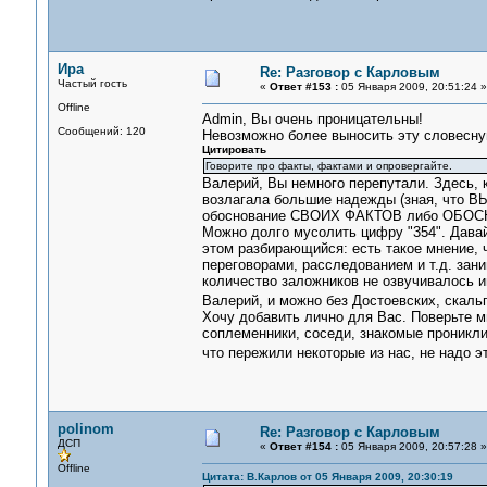
Ира
Re: Разговор с Карловым
Частый гость
«
Ответ #153 :
05 Января 2009, 20:51:24 »
Offline
Admin, Вы очень проницательны!
Сообщений: 120
Невозможно более выносить эту словесну
Цитировать
Говорите про факты, фактами и опровергайте.
Валерий, Вы немного перепутали. Здесь, 
возлагала большие надежды (зная, что В
обоснование СВОИХ ФАКТОВ либо ОБОС
Можно долго мусолить цифру "354". Давай
этом разбирающийся: есть такое мнение, 
переговорами, расследованием и т.д. зан
количество заложников не озвучивалось и
Валерий, и можно без Достоевских, скаль
Хочу добавить лично для Вас. Поверьте м
соплеменники, соседи, знакомые проникли
что пережили некоторые из нас, не надо 
polinom
Re: Разговор с Карловым
ДСП
«
Ответ #154 :
05 Января 2009, 20:57:28 »
Offline
Цитата: В.Карлов от 05 Января 2009, 20:30:19