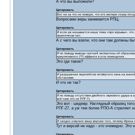
А что вы выложили?
Цитировать
Вот ни за что не поверю, что его мелкую сошку пос
Вопросами веры занимается РПЦ.
Цитировать
И если уж называется наша тема «про взрывы», что в
практически нет.
А с чего вы взяли, что они там должны бы
Цитировать
И по поводу вывода третьей экспертизы об образован
кумулятивного (?!) эффекта в углу помещения.
Это где такое?
Цитировать
И разрушении переплётов четвёртого окна на южной
обстановки.
И что не так?
Цитировать
И по поводу отсутствия двойного звукового удара в 
всё-таки это не РПГ-7).
Это вот - шедевр. Наглядный образец того
РПГ-27, а уж тем более РПО-А стреляет н
Цитировать
И заодно озвучьте вашу версию того, почему Ирина 
Тут и версий не надо - это очевидно. Это
Цитировать