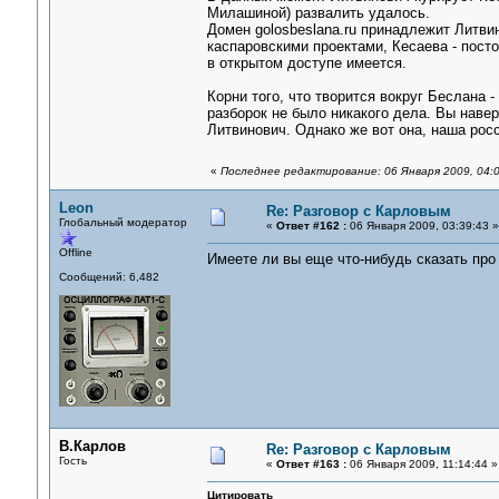
Милашиной) развалить удалось.
Домен golosbeslana.ru принадлежит Литви
каспаровскими проектами, Кесаева - посто
в открытом доступе имеется.
Корни того, что творится вокруг Беслана 
разборок не было никакого дела. Вы навер
Литвинович. Однако же вот она, наша росс
«
Последнее редактирование: 06 Января 2009, 04:
Leon
Re: Разговор с Карловым
Глобальный модератор
«
Ответ #162 :
06 Января 2009, 03:39:43 »
Offline
Имеете ли вы еще что-нибудь сказать пр
Сообщений: 6,482
В.Карлов
Re: Разговор с Карловым
Гость
«
Ответ #163 :
06 Января 2009, 11:14:44 »
Цитировать