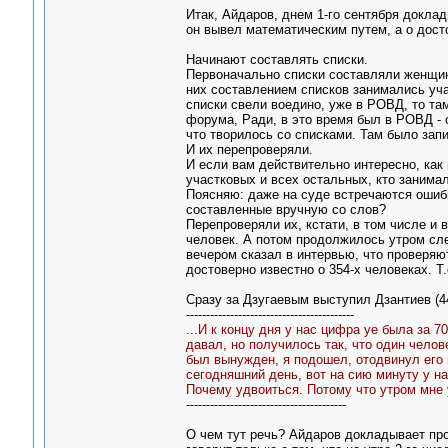
Итак, Айдаров, днем 1-го сентября доклад
он вывел математическим путем, а о дост
Начинают составлять списки.
Первоначально списки составляли женщин
них составлением списков занимались уча
списки свели воедино, уже в РОВД, то та
форума, Ради, в это время был в РОВД - 
что творилось со списками. Там было зап
И их перепроверяли.
И если вам действительно интересно, как 
участковых и всех остальных, кто занима
Поясняю: даже на суде встречаются ошиб
составленные вручную со слов?
Перепроверяли их, кстати, в том числе и 
человек. А потом продолжилось утром сл
вечером сказал в интервью, что проверяют
достоверно известно о 354-х человеках. Т
Сразу за Дзугаевым выступил Дзантиев (4
------------------------------------------
...И к концу дня у нас цифра уе была за 7
давал, но получилось так, что один челов
был вынужден, я подошел, отодвинул его и
сегодняшний день, вот на сию минуту у на
Почему удвоиться. Потому что утром мне 
----------------------------------------
О чем тут речь? Айдаров докладывает про 