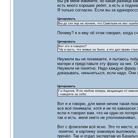
Вы уж меня извините, но какая разница ка
есть много хороших ребят, а есть и подонк
Я только согласен. Если вы за единороссо
Цитировать
Вы до сих пор не поняли, что Савельев не мог ошиб
Почему? я и ему об этом говорил, когда с
Цитировать
Вот это я говорил?
"Ну и пусть, что живых не было, а кто дал право ст
Неужели вы не понимаете, я пытаюсь поб
матери и представьте эту фразу за них. О
Неужели не понятно. Надо каждую фразу п
доказывать, няньчитьься, если надо. Они
Цитировать
Г-н Карлов. Я не люблю кликуш, вещающих от имени 
- говорите за себя.
Вот я и говорю, для меня ничем такая поз
все всё понимали, хотя и не по кавказски
если я говорил вам, что ни один из потер
так и есть. меня никто не уполномачивал, 
Вот с флигелем всё ясно. Это то место, ко
понятно. и картинку знакомую выложили, з
прочёл. Так и отдал экспертам из Базаль