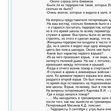
-Около сорока пяти боевиков.
-Были ли из террористов такие, которых 
сколько их было?
-Очень многих, которых я видела в зале, 
На вопросы представителя потерпевших ад
-На ваш взгляд, сколько боевиков было в
- я старался посчитать террористов, кото
но в это время школа по всему периметру 
служил в армии. Выстрелы были из автомат
стрелять, из этого я сделал вывод, что и
-Женщины-террористки входили в число т
-Да, но в школе я видел еще одну женщи
цвета без пояса шахидки. Около нее была 
-Каков был характер первого взрыва?
-Из-за чего произошел взрыв, я не знаю, 
затянуто пеленой дыма. На нас с потолка
произошел между потолком и крышей.
-Когда и отчего возник пожар в спортзале?
-Я служил в армии в инженерных войсках 
зале. Ко времени первого взрыва все мин
раздался второй взрыв. Он был очень сил
то время еще оставались на подоконниках
вне школы. Взрыв, по-моему, был в том ме
На вопросы потерпевшего Карлова В.И. – 
-Где и когда начался пожар?
-….. Мы находились в тренажерном зале о
после того, как нас вынесли из тренажерно
Потерпевший Мисиков К.Д. пояснил:
… Террористы 3 сентября с утра были очен