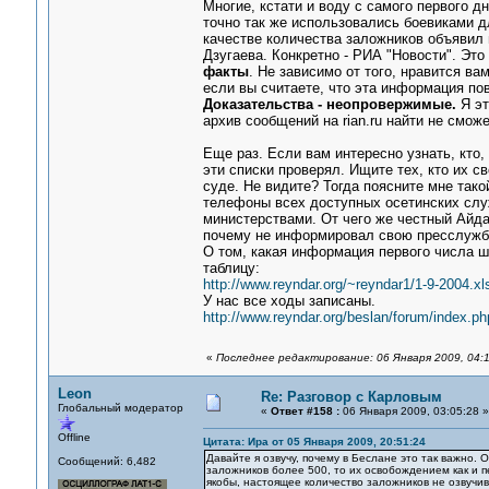
Многие, кстати и воду с самого первого 
точно так же использовались боевиками д
качестве количества заложников объявил
Дзугаева. Конкретно - РИА "Новости". Эт
факты
. Не зависимо от того, нравится в
если вы считаете, что эта информация по
Доказательства - неопровержимые.
Я эт
архив сообщений на rian.ru найти не сможе
Еще раз. Если вам интересно узнать, кто,
эти списки проверял. Ищите тех, кто их с
суде. Не видите? Тогда поясните мне так
телефоны всех доступных осетинских слу
министерствами. От чего же честный Айда
почему не информировал свою пресслужбу
О том, какая информация первого числа шл
таблицу:
http://www.reyndar.org/~reyndar1/1-9-2004.xl
У нас все ходы записаны.
http://www.reyndar.org/beslan/forum/index.ph
«
Последнее редактирование: 06 Января 2009, 04:
Leon
Re: Разговор с Карловым
Глобальный модератор
«
Ответ #158 :
06 Января 2009, 03:05:28 »
Offline
Цитата: Ира от 05 Января 2009, 20:51:24
Давайте я озвучу, почему в Беслане это так важно. 
Сообщений: 6,482
заложников более 500, то их освобождением как и 
якобы, настоящее количество заложников не озвучив