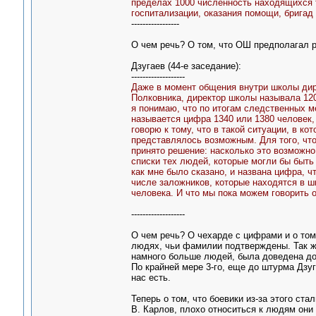
пределах 1000 численность находящихся т
госпитализации, оказания помощи, бригад 
-----------------
О чем речь? О том, что ОШ предполагал р
Дзугаев (44-е заседание):
-------------------
Даже в момент общения внутри школы дире
Полковника, директор школы называла 120
я понимаю, что по итогам следственных м
называется цифра 1340 или 1380 человек,
говорю к тому, что в такой ситуации, в к
представлялось возможным. Для того, что
принято решение: насколько это возможно
списки тех людей, которые могли бы быть 
как мне было сказано, и названа цифра, ч
числе заложников, которые находятся в шк
человека. И что мы пока можем говорить 
-------------------
О чем речь? О чехарде с цифрами и о том, 
людях, чьи фамилии подтверждены. Так же
намного больше людей, была доведена д
По крайней мере 3-го, еще до штурма Дзуг
нас есть.
Теперь о том, что боевики из-за этого ста
В. Карлов, плохо относиться к людям они