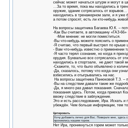
сейчас может начаться штурм и могут в шк
…За то время, пока мы находились в трен
оружие, здание сотрясалось от взрывов… 
находились в тренажерном зале, и я уже б
а потом спросят, есть ли кто-нибудь живой
На вопросы защитника Багаева Ю.К. – пот
-Как Вы считаете, в автомашину «ГАЗ-66»
-Мое мнение: не могли поместиться.
-Вы что-нибудь можете пояснить о примен
-Я считаю, что первый выстрел по крыше 
- Вам что-нибудь известно о применении т
-Я часто терял сознание, но когда я при
орудия. Буквально все сотрясалось от эт
находились в спортзале, не дают такой м
-Скажите, то, что было объявлено о колич
-Да, сказалось, потому что когда они узн
взбесились и отыгрывались на нас.
На вопросы защитника Панюковой Т.З. – п
-Вы на следствии давали такие же подроб
-Да, я много раз давал показания. Сначал
показания здесь. Потом, когда приехал Ко
ввожу следствие в заблуждение.
Это и есть расследование, Ира. Искать и
убеждён. Чем больше информации, тем то
Цитировать
Хочу добавить лично для Вас. Поверьте мне, здесь
прониклись нашим горем.
Нет Ира, проникнуться горем может только 