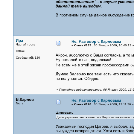
обстоятельствам" - в случае устано
данной теме выводам.
В противном случае данное обсуждение гр
Ира
Re: Разговор с Карловым
Частый гость
«
Ответ #169 :
06 Января 2009, 16:40:13 »
Offline
Айрон, абсолютно с Вами согласна, а то 
Сообщений: 120
Ну пожалейте нас, недалеких!
Не всем же в этой жизни профессорами 
Думаю Валерию все таки есть что сказать.
не получается. Обидно.
«
Последнее редактирование: 06 Января 2009, 16:
В.Карлов
Re: Разговор с Карловым
Гость
«
Ответ #170 :
06 Января 2009, 17:11:26 »
Цитировать
Дабы укрепить положение г-на Карлова на нашем с
Уважаемый господин Цагоев, я выбрал, за
вынужден возвращаться. Хотя есть и боле