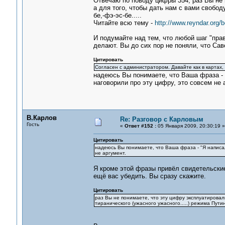
Отвечаю по поводу цифры 354, раз Вы не 
а для того, чтобы дать нам с вами свободу
бе,-фэ-эс-бе.....
Читайте всю тему -
http://www.reyndar.org
И подумайте над тем, что любой шаг "пра
делают. Вы до сих пор не поняли, что Сав
Цитировать
Согласен с администратором. Давайте как в картах, 
надеюсь Вы понимаете, что Ваша фраза - "
наговорили про эту цифру, это совсем не 
В.Карлов
Re: Разговор с Карловым
Гость
«
Ответ #152 :
05 Января 2009, 20:30:19 »
Цитировать
надеюсь Вы понимаете, что Ваша фраза - "Я написал
не аргумент.
Я кроме этой фразы привёл свидетельски
ещё вас убедить. Вы сразу скажите.
Цитировать
раз Вы не понимаете, что эту цифру эксплуатировали
тиранического (ужасного ужасного.....) режима Путина 