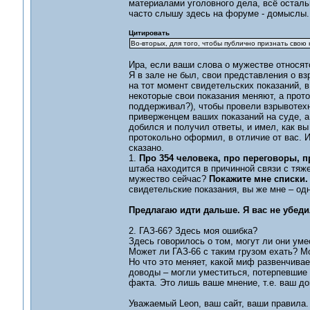
материалами уголовного дела, всё остальн
часто слышу здесь на форуме - домыслы.
Цитировать
Во-вторых, для того, чтобы публично признать сво
Ира, если ваши слова о мужестве относятс
Я в зале не был, свои представления о в
на тот момент свидетельских показаний, 
некоторые свои показания меняют, а прото
поддерживал?), чтобы провели взрывотехн
приверженцем ваших показаний на суде, а
добился и получил ответы, и имел, как вы
протокольно оформил, в отличие от вас. И
сказано.
1.
Про 354 человека, про переговоры, п
штаба находится в причинной связи с тяж
мужество сейчас?
Покажите мне списки. 
свидетельские показания, вы же мне – од
Предлагаю идти дальше. Я вас не убеди
2. ГАЗ-66? Здесь моя ошибка?
Здесь говорилось о том, могут ли они уме
Может ли ГАЗ-66 с таким грузом ехать? М
Но что это меняет, какой миф развенч
доводы – могли уместиться, потерпевшие 
факта. Это лишь ваше мнение, т.е. ваш 
Уважаемый Leon, ваш сайт, ваши правила.