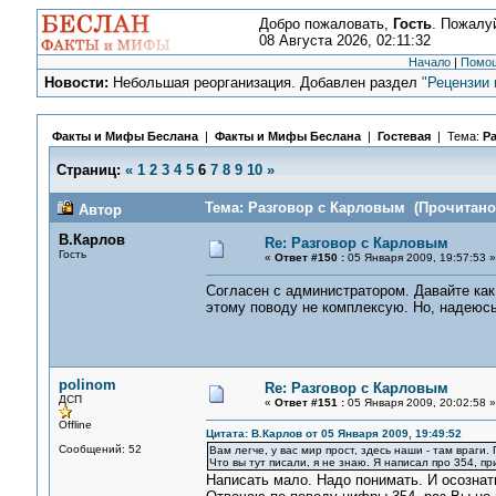
Добро пожаловать,
Гость
. Пожалу
08 Августа 2026, 02:11:32
Начало
|
Помо
Новости:
Небольшая реорганизация. Добавлен раздел
"Рецензии 
Факты и Мифы Беслана
|
Факты и Мифы Беслана
|
Гостевая
| Тема:
Р
Страниц:
«
1
2
3
4
5
6
7
8
9
10
»
Тема: Разговор с Карловым (Прочитано 
Автор
В.Карлов
Re: Разговор с Карловым
Гость
«
Ответ #150 :
05 Января 2009, 19:57:53 »
Согласен с администратором. Давайте как 
этому поводу не комплексую. Но, надеюсь.
polinom
Re: Разговор с Карловым
ДСП
«
Ответ #151 :
05 Января 2009, 20:02:58 »
Offline
Цитата: В.Карлов от 05 Января 2009, 19:49:52
Сообщений: 52
Вам легче, у вас мир прост, здесь наши - там враги.
Что вы тут писали, я не знаю. Я написал про 354, п
Написать мало. Надо понимать. И осознать