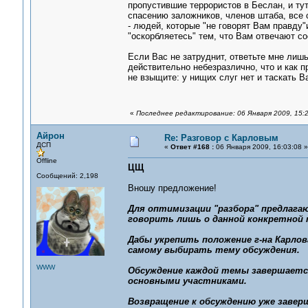
пропустившие террористов в Беслан, и тут
спасению заложников, членов штаба, все 
- людей, которые "не говорят Вам правду"и
"оскорбляетесь" тем, что Вам отвечают со
Если Вас не затруднит, ответьте мне лиш
действительно небезразлично, что и как 
не взыщите: у нищих слуг нет и таскать В
«
Последнее редактирование: 06 Января 2009, 15:
Айрон
Re: Разговор с Карловым
ДСП
«
Ответ #168 :
06 Января 2009, 16:03:08 »
Offline
ЦЩ
Сообщений: 2,198
Вношу предложение!
Для оптимизации "разбора" предлага
говорить лишь о данной конкретной т
Дабы укрепить положение г-на Карло
самому выбирать тему обсуждения.
WWW
Обсуждение каждой темы завершаетс
основными участниками.
Возвращение к обсуждению уже заве