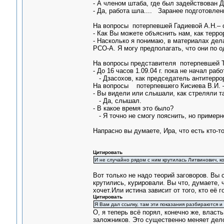
- А членом штаба, где был задействован 
- Да, работа шла.... Заранее подготовлен
На вопросы потерпевшей Гадиевой А.Н.– 
- Как Вы можете объяснить нам, как терр
- Насколько я понимаю, в материалах дел
РСО-А. Я могу предполагать, что они по 
На вопросы представителя потерпевшей Та
- До 16 часов 1.09.04 г. пока не начал ра
- Дзасохов, как председатель антитерро
На вопросы потерпевшего Кисиева В.И. –
- Вы видели или слышали, как стреляли тан
- Да, слышал.
- В какое время это было?
- Я точно не смогу пояснить, но примерно
Напрасно вы думаете, Ира, что есть кто-то
Цитировать
И не случайно рядом с ним крутилась Литвинович, к
Вот только не надо теорий заговоров. Вы с
крутились, курировали. Вы что, думаете,
хочет.Или истина зависит от того, кто её г
Цитировать
Я Вам дал ссылку, там эти показания разбираются и в
О, я теперь всё порял, конечно же, власт
заложников. Это существенно меняет дело.