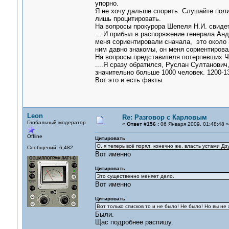
упорно.
Я не хочу дальше спорить. Слушайте поли
лишь процитировать.
На вопросы прокурора Шепеля Н.И. свиде
... И прибыл в распоряжение генерала Ан
меня сориентировали сначала, это около 
ним давно знакомы, он меня сориентирова
На вопросы представителя потерпевших Ч
....Я сразу обратился, Руслан Султанович
значительно больше 1000 человек. 1200-1
Вот это и есть факты.
Leon
Re: Разговор с Карловым
Глобальный модератор
«
Ответ #156 :
06 Января 2009, 01:48:48 »
Offline
Цитировать
О, я теперь всё порял, конечно же, власть устами Д
Сообщений: 6,482
Вот именно
Цитировать
Это существенно меняет дело.
Вот именно
Цитировать
Вот только списков то и не было! Не было! Но вы не 
Были.
Щас подробнее распишу.