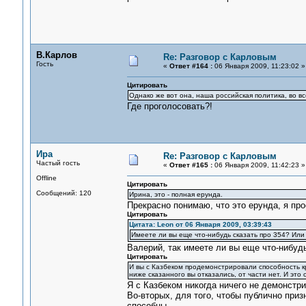
В.Карлов
Re: Разговор с Карловым
Гость
«
Ответ #164 :
06 Января 2009, 11:23:02 »
Цитировать
Однако же вот она, наша российская политика, во вс
Где проголосовать?!
Ира
Re: Разговор с Карловым
Частый гость
«
Ответ #165 :
06 Января 2009, 11:42:23 »
Offline
Цитировать
Сообщений: 120
Ирина, это - полная ерунда.
Прекрасно понимаю, что это ерунда, я про
Цитировать
Цитата: Leon от 06 Января 2009, 03:39:43
Имеете ли вы еще что-нибудь сказать про 354? Ил
Валерий, так имеете ли вы еще что-нибу
Цитировать
И вы с Казбеком продемонстрировали способность кр
ниже сказанного вы отказались, от части нет. И это
Я с Казбеком никогда ничего не демонстри
Во-вторых, для того, чтобы публично пр
способны.