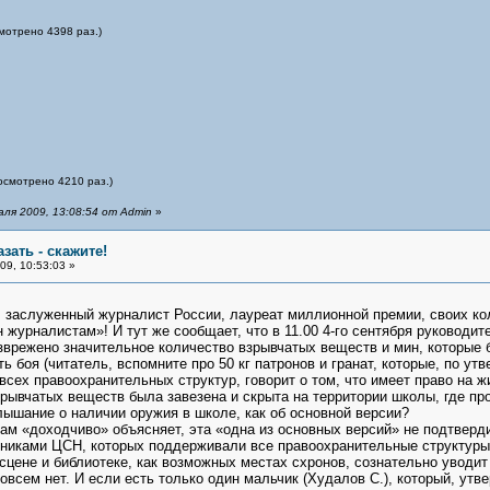
мотрено 4398 раз.)
осмотрено 4210 раз.)
ля 2009, 13:08:54 от Admin
»
азать - скажите!
9, 10:53:03 »
, заслуженный журналист России, лауреат миллионной премии, своих кол
 журналистам»! И тут же сообщает, что в 11.00 4-го сентября руководи
зврежено значительное количество взрывчатых веществ и мин, которые 
ь боя (читатель, вспомните про 50 кг патронов и гранат, которые, по ут
сех правоохранительных структур, говорит о том, что имеет право на жи
зрывчатых веществ была завезена и скрыта на территории школы, где пр
ышание о наличии оружия в школе, как об основной версии?
нам «доходчиво» объясняет, эта «одна из основных версий» не подтвердил
дниками ЦСН, которых поддерживали все правоохранительные структуры
 сцене и библиотеке, как возможных местах схронов, сознательно уводит
овсем нет. И если есть только один мальчик (Худалов С.), который, утв