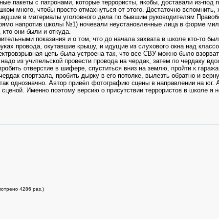
ные пакеты с патронами, которые террористы, якобы, доставали из-под 
шком много, чтобы просто отмахнуться от этого. Достаточно вспомнить,
шедшие в материалы уголовного дела по бывшим руководителям Правобер
прямо напротив школы №1) ночевали неустановленные лица в форме мили
 кто они были и откуда.
ительными показания и о том, что до начала захвата в школе кто-то бы
уках провода, окутавшие крышу, и идущие из слухового окна над классом
ктровзрывная цепь была устроена так, что все СВУ можно было взорвать 
 надо из учительской провести провода на чердак, затем по чердаку вдо
пробить отверстие в шифере, спуститься вниз на землю, пройти к гаража
чердак спортзала, пробить дырку в его потолке, вылезть обратно и верну
 так однозначно. Автор привёл фотографию сцены в направлении на юг. 
 сценой. Именно поэтому версию о присутствии террористов в школе я не
мотрено 4286 раз.)