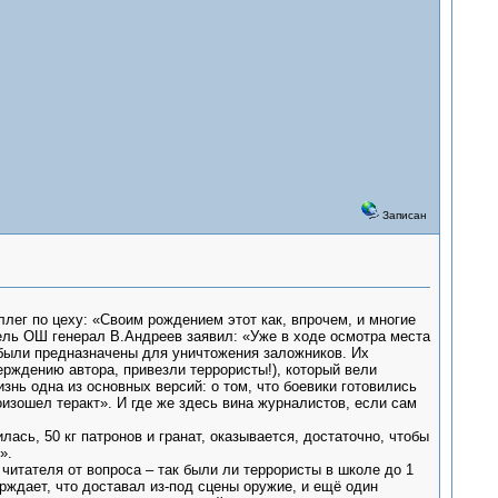
Записан
лег по цеху: «Своим рождением этот как, впрочем, и многие
тель ОШ генерал В.Андреев заявил: «Уже в ходе осмотра места
были предназначены для уничтожения заложников. Их
верждению автора, привезли террористы!), который вели
знь одна из основных версий: о том, что боевики готовились
оизошел теракт». И где же здесь вина журналистов, если сам
ась, 50 кг патронов и гранат, оказывается, достаточно, чтобы
».
 читателя от вопроса – так были ли террористы в школе до 1
ерждает, что доставал из-под сцены оружие, и ещё один