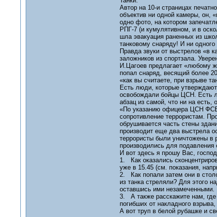
Танки.
Автор на 10-и страницах печат
объектив ни одной камеры, он, 
одно фото, на котором запечатл
РПГ-7 (и кумулятивном, и в оско
шла эвакуация раненных из школ
танковому снаряду! И ни одного 
Правда звуки от выстрелов «в ка
заложников из спортзала. Уверен
И.Цагоев предлагает «любому же
попал снаряд, весящий более 20 
«как вы считаете, при взрыве т
Есть люди, которые утверждают,
освобождали бойцы ЦСН. Есть лю
абзац из самой, что ни на есть,
«По указанию офицера ЦСН ФСБ 
сопротивление террористам. Про
обрушивается часть стены здан
производит еще два выстрела о
террористы были уничтожены в 
производились для подавления о
И вот здесь я прошу Вас, госпо
1. Как оказались сконцентриро
уже в 15.45 (см. показания, н
2. Как попали затем они в стол
из танка стреляли? Для этого на
оставшись ими незамеченными.
3. А также расскажите нам, где 
погибших от накладного взрыва,
А вот труп в белой рубашке и с