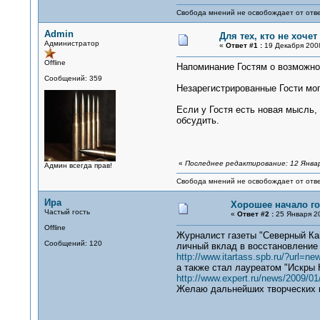
Свобода мнений не освобождает от отве
Admin
Для тех, кто не хоче
Администратор
«
Ответ #1 :
19 Декабря 2008
Offline
Напоминание Гостям о возможно
Сообщений: 359
Незарегистрированные Гости мог
Если у Гостя есть новая мысль,
обсудить.
«
Последнее редактирование: 12 Январ
Админ всегда прав!
Свобода мнений не освобождает от отве
Ира
Хорошее начало го
Частый гость
«
Ответ #2 :
25 Января 20
Offline
Журналист газеты "Северный Ка
Сообщений: 120
личный вклад в восстановление 
http://www.itartass.spb.ru/?url=
а также стал лауреатом "Искры
http://www.expert.ru/news/2009/01/
Желаю дальнейших творческих 