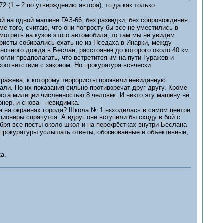
2 (1 – 2 по утверждению автора), тогда как только
й на одной машине ГАЗ-66, без разведки, без сопровождения.
ме того, считаю, что они попросту бы все не уместились в
мотреть на кузов этого автомобиля, то там мы не увидим
ористы собирались ехать не из Пседаха в Инарки, между
ночного дождя в Беслан, расстояние до которого около 40 км.
огли предполагать, что встретится им на пути Гуражев и
оответствии с законом. Но прокуратура всячески
уражева, к которому террористы проявили невиданную
али. Но их показания сильно противоречат друг другу. Кроме
поста милиции численностью 8 человек. И никто эту машину не
нер, и снова - невидимка.
тся на окраинах города? Школа № 1 находилась в самом центре
ционеры спрячутся. А вдруг они вступили бы сходу в бой с
ября все посты около школ и на перекрёстках внутри Беслана
 прокуратуры услышать ответы, обоснованные и объективные,
а.