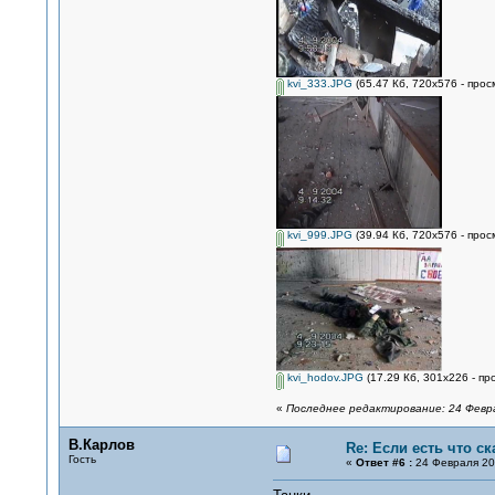
kvi_333.JPG
(65.47 Кб, 720x576 - прос
kvi_999.JPG
(39.94 Кб, 720x576 - прос
kvi_hodov.JPG
(17.29 Кб, 301x226 - пр
«
Последнее редактирование: 24 Февра
В.Карлов
Re: Если есть что ск
Гость
«
Ответ #6 :
24 Февраля 200