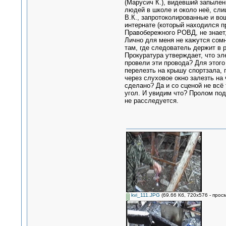
(Марусич К.), видевший запылен
людей в школе и около неё, сли
В.К., запротоколированные и во
интернате (который находился 
Правобережного РОВД, не знает,
Лично для меня не кажутся сомн
там, где следователь держит в р
Прокуратура утверждает, что эле
провели эти провода? Для этого
перелезть на крышу спортзала, 
через слуховое окно залезть на 
сделано? Да и со сценой не всё
угол. И увидим что? Пролом под
не расследуется.
kvi_111.JPG
(69.66 Кб, 720x576 - прос