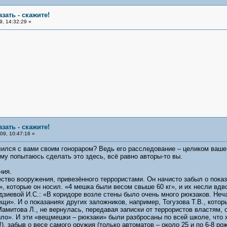
азать - скажите!
, 14:32:29 »
азать - скажите!
9, 10:47:16 »
лился с вами своим гонораром? Ведь его расследование – целиком ваше
ому попытаюсь сделать это здесь, всё равно авторы-то вы.
ния.
ство вооружения, привезённого террористами. Он начисто забыл о показ
 которые он носил. «4 мешка были весом свыше 60 кг», и их несли вдво
дзиевой И.С.: «В коридоре возле стены было очень много рюкзаков. Неч
ещи». И о показаниях других заложников, например, Тогузова Т.В., кот
Мамитова Л., не вернулась, передавая записки от террористов властям,
ло». И эти «вещмешки – рюкзаки» были разбросаны по всей школе, что 
г?!), забыв о весе самого оружия (только автоматов – около 25 и по 6-8 