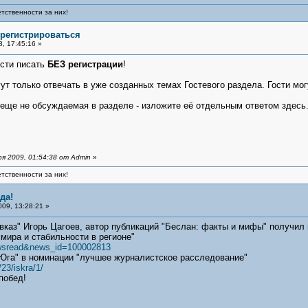
тственности за них!
т регистрироваться
, 17:45:16 »
сти писать
БЕЗ регистрации
!
ут только отвечать в уже созданных темах Гостевого раздела. Гости м
 еще не обсуждаемая в разделе - изложите её отдельным ответом здесь
я 2009, 01:54:38 от Admin
»
тственности за них!
да!
09, 13:28:21 »
вказ" Игорь Цагоев, автор публикаций "Беслан: факты и мифы" получил
мира и стабильности в регионе"
newsread&news_id=100002813
 Юга" в номинации "лучшее журналистское расследование"
23/iskra/1/
побед!