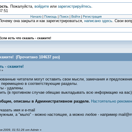
ость
. Пожалуйста,
войдите
или
зарегистрируйтесь
.
37:51
Начало
|
Помощь
|
Поиск
|
Войти
|
Регистрация
очему она закрыта и как зарегистрироваться,
написано здесь
. Свои воп
Если есть что сказать - скажите!
скажите! (Прочитано 104637 раз)
ть - скажите!
 »
ованные читатели могут оставить свои мысли, замечания и предложени
ет перемещено в соответствующие разделы.
ы - удалены.
коить (в противном случае обещаю выкладывать всю информацию на вас)
 общие, описаны в Административном разделе.
Настоятельно рекомен
казать имя и e-mail
нужным, а "мыло" - можно настоящее, а можно любое - например mail@ma
я 2009, 01:51:26 от Admin
»