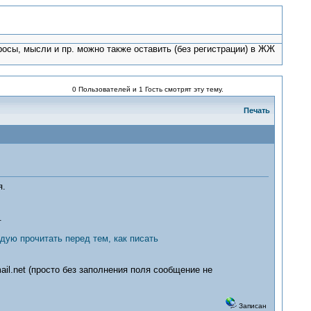
росы, мысли и пр. можно также оставить (без регистрации) в ЖЖ
0 Пользователей и 1 Гость смотрят эту тему.
Печать
я.
.
дую прочитать перед тем, как писать
il.net (просто без заполнения поля сообщение не
Записан