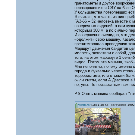
гранатомёты и другое вооружение
неразорвавшихся СВУ на базе О
У большинства потерпевших есть
Я считаю, что часть из них приб
ГАЗ-66 – 32 человека вместе с 
поперечных сидений, а сам кузо
которыми 300 м, а по сильно пе
И совершенно очевидно, что дела
«одолжит» свою машину. Казалос
препятствовала проведению тако
Маршрут движения бандитов цел
милость, захватили с собой, дов
того, на этом маршруте 1 сентяб
видел. Потом эта машина, якобы
Мне непонятно, почему именно к
города и буквально через стену
террористами, или отсекли бы м
были сняты, если А.Дзасохов в 
но, увы. По неизвестным нам пр
P.S.Опять машина сообщает "так
vid66.rar
(1681.45 Кб - загружено 1992 