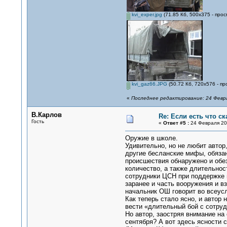
kvi_exper.jpg
(71.85 Кб, 500x375 - прос
kvi_gaz66.JPG
(50.72 Кб, 720x576 - пр
«
Последнее редактирование: 24 Февра
В.Карлов
Re: Если есть что ск
Гость
«
Ответ #5 :
24 Февраля 200
Оружие в школе.
Удивительно, но не любит автор
другие бесланские мифы, обязан
происшествия обнаружено и обе
количество, а также длительност
сотрудники ЦСН при поддержке в
заранее и часть вооружения и в
начальник ОШ говорит во всеусл
Как теперь стало ясно, и автор 
вести «длительный бой с сотру
Но автор, заостряя внимание на
сентября? А вот здесь ясности с