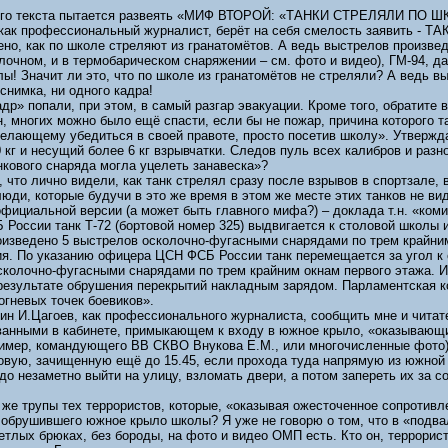
ного текста пытается развеять «МИФ ВТОРОЙ: «ТАНКИ СТРЕЛЯЛИ ПО ШКО
«как профессиональный журналист, берёт на себя смелость заявить - Т
ено, как по школе стреляют из гранатомётов. А ведь выстрелов произвед
лочном, и в термобарическом снаряжении – см. фото и видео), ГМ-94, да
ы! Значит ли это, что по школе из гранатомётов не стреляли? А ведь в
снимка, ни одного кадра!
др» попали, при этом, в самый разгар эвакуации. Кроме того, обратите 
, многих можно было ещё спасти, если бы не пожар, причина которого та
лающему убедиться в своей правоте, просто посетив школу». Утверждае
кг и несущий более 6 кг взрывчатки. Следов пуль всех калибров и разно
анкового снаряда могла уцелеть занавеска»?
 что лично видели, как танк стрелял сразу после взрывов в спортзале,
ди, которые будучи в это же время в этом же месте этих танков не вид
 официальной версии (а может быть главного мифа?) – доклада т.н. «ком
России танк Т-72 (бортовой номер 325) выдвигается к столовой школы
изведено 5 выстрелов осколочно-фугасными снарядами по трем крайним
ия. По указанию офицера ЦСН ФСБ России танк перемещается за угол к 
сколочно-фугасными снарядами по трем крайним окнам первого этажа. И
результате обрушения перекрытий накладным зарядом. Парламентская ко
гневых точек боевиков».
дин И.Цагоев, как профессионального журналиста, сообщить мне и читат
ванными в кабинете, примыкающем к входу в южное крыло, «оказывающи
апример, командующего ВВ СКВО Внукова Е.М., или многочисленные фото
овую, зачищенную ещё до 15.45, если прохода туда напрямую из южной ча
до незаметно выйти на улицу, взломать двери, а потом запереть их за с
же трупы тех террористов, которые, «оказывая ожесточенное сопротивлен
 обрушившего южное крыло школы? Я уже не говорю о том, что в «подва
ветлых брюках, без бороды, на фото и видео ОМП есть. Кто он, террори