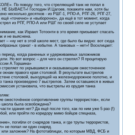
ЛЕ». По поводу того, что стреляющий танк не попал в
АК НЕ БЫВАЕТ»! Господин И.Цагоев, покажите нам, хотя бы
ено несколько десятков - из РШГ-1, РПО-А, РПГ-26, РПГ-27,
 ещё «точечно» и «выборочно», да ещё в тот момент, когда
ыстрел из РПГ, РПО-А или РШГ по своей силе не уступает
внимание, как Израил Тотоонти в это время призывает спасать
к и не выяснена.
т – «ну нет в этой школе мест, где было бы видно: вот сюда
образных гранат - в избытке. А танковых – нет»! Восклицает:
 в период, когда раненных и удерживаемых заложников
ели. Но вот вопрос – для чего он стрелял? Я процитирую
иссии А.Торшина»
 и стреляет по укрывшимся и оказывающим ожесточенное
 окнам правого края столовой. В результате выстрелов
стене столовой, выходящей на железнодорожное полотно, и
з танка произведено 7 выстрелов. Затем оставшиеся в живых
миссия установила, что выстрелы из орудия танка
елям:
е ожесточённое сопротивление группы террористов», если
) школа была освобождена?
сти здания нет? Да ещё после того, как по ним уже 5 раз (!)
обой, или пройти по коридору мимо бойцов спецназа,
ие», погибли от снарядов танка, и где трупы террористов,
л» не попал ни один снаряд.
ст или заложник? На фототаблицах, по которым МВД, ФСБ и