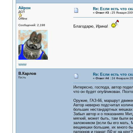
Айрон
Re: Если есть что ск
ДСП
«
Ответ #3 :
25 Января 2009
Offline
Сообщений: 2,198
Благодарю, Ирина!
WWW
В.Карлов
Re: Если есть что ск
Гость
«
Ответ #4 :
24 Февраля 200
Интересно, господа, автор поде
что он будет опубликован. Поэт
Оружие, ГАЗ-66, маршрут движе
Автор неверно подсчитал количе
больших нестандартных мешках»,
Забыл автор и о показаниях Мит
мягкий, может быть, там были в
заложником (если бы его мать, 
вещмешки большие, их много бы
патронов и гранат (50 кг на кру