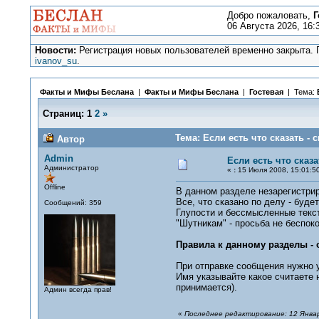
Добро пожаловать,
Г
06 Августа 2026, 16:
Новости:
Регистрация новых пользователей временно закрыта. П
ivanov_su
.
Факты и Мифы Беслана
|
Факты и Мифы Беслана
|
Гостевая
| Тема:
Страниц:
1
2
»
Тема: Если есть что сказать - 
Автор
Admin
Если есть что сказа
Администратор
«
:
15 Июля 2008, 15:01:50
Offline
В данном разделе незарегистрир
Все, что сказано по делу - буд
Сообщений: 359
Глупости и бессмысленные текст
"Шутникам" - просьба не беспо
Правила к данному разделы -
При отправке сообщения нужно у
Имя указывайте какое считаете 
принимается).
Админ всегда прав!
«
Последнее редактирование: 12 Январ