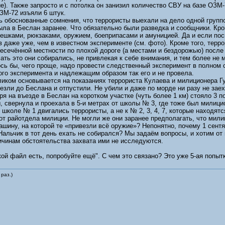
). Также запросто и с потолка он занизил количество СВУ на базе ОЗМ-7
ЗМ-72 изъяли 6 штук.
 обоснованные сомнения, что террористы выехали на дело одной группо
ыла в Беслан заранее. Что обязательно были разведка и сообщники. Кро
мешками, рюкзаками, оружием, боеприпасами и амуницией. Да и если пос
в даже уже, чем в известном эксперименте (см. фото). Кроме того, терр
ресечённой местности по плохой дороге (а местами и бездорожью) после 
ть это они собирались, не привлекая к себе внимания, и тем более не м
ь бы, чего проще, надо провести следственный эксперимент в полном с
го эксперимента и надлежащим образом так его и не провела.
иком основывается на показаниях террориста Кулаева и милиционера Г
езли до Беслана и отпустили. Не убили и даже по морде ни разу не заех
ря на въезде в Беслан на коротком участке (чуть более 1 км) стояло 3 
, свернула и проехала в 5-и метрах от школы № 3, где тоже был милицио
 школе № 1 двигались террористы, а не к № 2, 3, 4, 7, которые находя
 от райотдела милиции. Не могли же они заранее предполагать, что мили
ашину, на которой те «привезли всё оружие»? Непонятно, почему 1 сент
Нальчик в тот день ехать не собирался? Мы задаём вопросы, и хотим от
ичинам обстоятельства захвата ими не исследуются.
ой файл есть, попробуйте ещё". С чем это связано? Это уже 5-ая попытк
раз.)