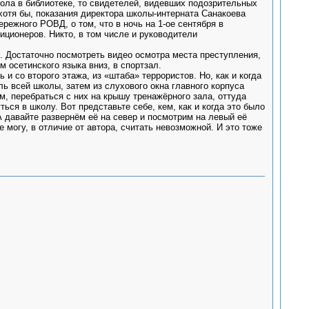
пола в библиотеке, то свидетелей, видевших подозрительных
 хотя бы, показания директора школы-интерната Санакоева
ежного РОВД, о том, что в ночь на 1-ое сентября в
ционеров. Никто, в том числе и руководители
л. Достаточно посмотреть видео осмотра места преступления,
 осетинского языка вниз, в спортзал.
и со второго этажа, из «штаба» террористов. Но, как и когда
ль всей школы, затем из слухового окна главного корпуса
м, перебраться с них на крышу тренажёрного зала, оттуда
ться в школу. Вот представьте себе, кем, как и когда это было
А давайте развернём её на север и посмотрим на левый её
 могу, в отличие от автора, считать невозможной. И это тоже