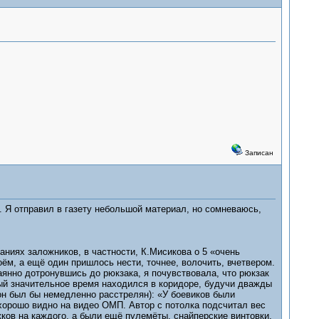
Записан
. Я отправил в газету небольшой материал, но сомневаюсь,
аниях заложников, в частности, К.Мисикова о 5 «очень
ём, а ещё один пришлось нести, точнее, волочить, вчетвером.
аянно дотронувшись до рюкзака, я почувствовала, что рюкзак
орый значительное время находился в коридоре, будучи дважды
 он был бы немедленно расстрелян): «У боевиков были
хорошо видно на видео ОМП. Автор с потолка подсчитал вес
рожков на каждого, а были ещё пулемёты, снайперские винтовки,