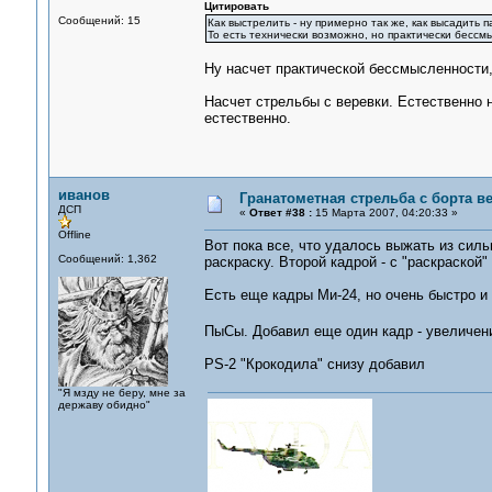
Цитировать
Сообщений: 15
Как выстрелить - ну примерно так же, как высадить 
То есть технически возможно, но практически бессм
Ну насчет практической бессмысленности,
Насчет стрельбы с веревки. Естественно н
естественно.
иванов
Гранатометная стрельба с борта в
ДСП
«
Ответ #38 :
15 Марта 2007, 04:20:33 »
Offline
Вот пока все, что удалось выжать из сил
Сообщений: 1,362
раскраску. Второй кадрой - с "раскраской" 
Есть еще кадры Ми-24, но очень быстро и 
ПыСы. Добавил еще один кадр - увеличени
PS-2 "Крокодила" снизу добавил
"Я мзду не беру, мне за
державу обидно"