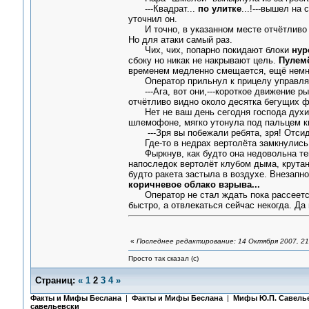
---Квадрат...
по улитке
...!---вышел на
уточнил он.
И точно, в указанном месте отчётливо ви
Но для атаки самый раз.
Чих, чих, попарно покидают блоки
нур
сбоку но никак не накрывают цель.
Пулемё
временем медленно смещается, ещё немно
Оператор прильнул к прицелу управляемы
---Ага, вот они,---короткое движение ры
отчётливо видно около десятка бегущих фи
Нет не ваш день сегодня господа духи, 
шлемофоне, мягко утонула под пальцем к
---Зря вы побежали ребята, зря! Отсиде
Где-то в недрах вертолёта замкнулись н
Фыркнув, как будто она недовольна тем 
напоследок вертолёт клубом дыма, крутан
будто ракета застыла в воздухе. Внезапно
коричневое облако взрыва...
Оператор не стал ждать пока рассеется д
быстро, а отвлекаться сейчас некогда. Да
«
Последнее редактирование: 14 Октября 2007, 21
Просто так сказал (с)
Страниц:
«
1
2
3
4
»
Факты и Мифы Беслана
|
Факты и Мифы Беслана
|
Мифы Ю.П. Савель
савельевски