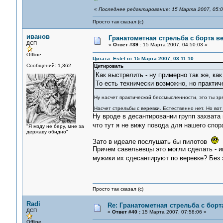
«
Последнее редактирование: 15 Марта 2007, 05:0
Просто так сказал (с)
иванов
Гранатометная стрельба с борта в
ДСП
«
Ответ #39 :
15 Марта 2007, 04:50:03 »
Offline
Цитата: Estel от 15 Марта 2007, 03:11:10
Сообщений: 1,362
Цитировать
Как выстрелить - ну примерно так же, ка
То есть технически возможно, но практи
Ну насчет практической бессмысленности, это ты зр
Насчет стрельбы с веревки. Естественно нет. Но вот
Ну вроде в десантировании групп захвата 
что тут я не вижу повода для нашего спо
"Я мзду не беру, мне за
державу обидно"
Зато в идеале послушать бы пилотов
Причем савельевцы это могли сделать - и
мужики их сдесантируют по веревке? Без
Просто так сказал (с)
Radi
Re: Гранатометная стрельба с борт
ДСП
«
Ответ #40 :
15 Марта 2007, 07:58:06 »
Offline