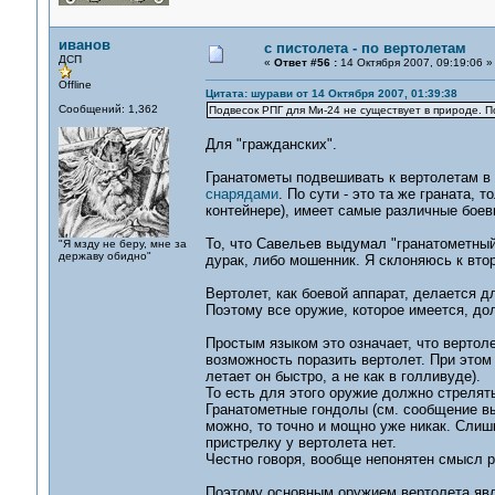
иванов
с пистолета - по вертолетам
ДСП
«
Ответ #56 :
14 Октября 2007, 09:19:06 »
Offline
Цитата: шурави от 14 Октября 2007, 01:39:38
Сообщений: 1,362
Подвесок РПГ для Ми-24 не существует в природе. П
Для "гражданских".
Гранатометы подвешивать к вертолетам в 
снарядами
. По сути - это та же граната,
контейнере), имеет самые различные боев
То, что Савельев выдумал "гранатометный
"Я мзду не беру, мне за
державу обидно"
дурак, либо мошенник. Я склоняюсь к вто
Вертолет, как боевой аппарат, делается 
Поэтому все оружие, которое имеется, до
Простым языком это означает, что вертол
возможность поразить вертолет. При этом 
летает он быстро, а не как в голливуде).
То есть для этого оружие должно стрелять
Гранатометные гондолы (см. сообщение вы
можно, то точно и мощно уже никак. Слиш
пристрелку у вертолета нет.
Честно говоря, вообще непонятен смысл р
Поэтому основным оружием вертолета явл