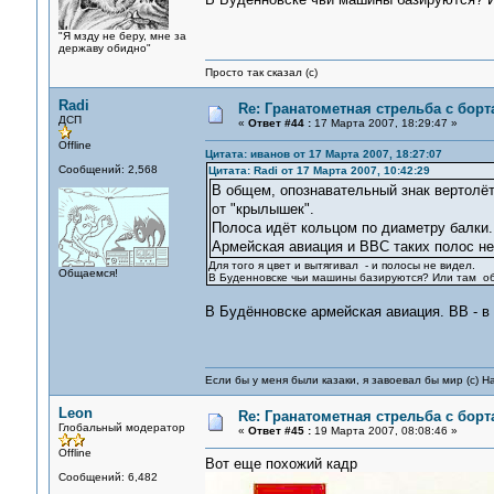
"Я мзду не беру, мне за
державу обидно"
Просто так сказал (с)
Radi
Re: Гранатометная стрельба с борт
ДСП
«
Ответ #44 :
17 Марта 2007, 18:29:47 »
Offline
Цитата: иванов от 17 Марта 2007, 18:27:07
Сообщений: 2,568
Цитата: Radi от 17 Марта 2007, 10:42:29
В общем, опознавательный знак вертол
от "крылышек".
Полоса идёт кольцом по диаметру балки.
Армейская авиация и ВВС таких полос не
Для того я цвет и вытягивал - и полосы не видел.
Общаемся!
В Буденновске чьи машины базируются? Или там об
В Будённовске армейская авиация. ВВ - в
Если бы у меня были казаки, я завоевал бы мир (с) Н
Leon
Re: Гранатометная стрельба с борт
Глобальный модератор
«
Ответ #45 :
19 Марта 2007, 08:08:46 »
Offline
Вот еще похожий кадр
Сообщений: 6,482