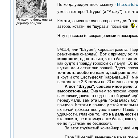
Но когда увидел твою ссылку -
http://artof
уже знают про "Штурм" (и "Атаку"). так ч
"Я мзду не беру, мне за
Кстати, описание очень хорошее для "граж
державу обидно"
автора, кстати, не "шурави" позывной
?
Я тут рассказ (с сокращениями и помарка
9М114, или "Штурм", хорошая ракета. Надё
реактивные снаряды). Вот к примеру эс пя
мощности
, одно только, что в блоке их 
как будто вправду горохом сыпанул. Эс в
шутки, да и летят они ровней. Здесь про
точность особо не важна, всё равно же
в круг и сто шестьдесят "карандашей", ми
вертолета с 2 блоками по 20 штук на кажд
А вот "Штурм", совсем иное дело, 
высокоточным.
Она чем то похожа норов
самоликвидацию, а под опытной рукой идё
передумали, вам эта цель показалась бол
прицела. Кстати и прицел у этой отдельн
включай трёхкратное увеличение. Нашёл ц
удобности, главное то, что
на дальности 
эта ракета, не в коммуналке блока, как ну
её по пустякам не беспокоят.
За этот трубчатый контейнер у неё и про
Пара "Шмелей" вынырнула из-за гребн