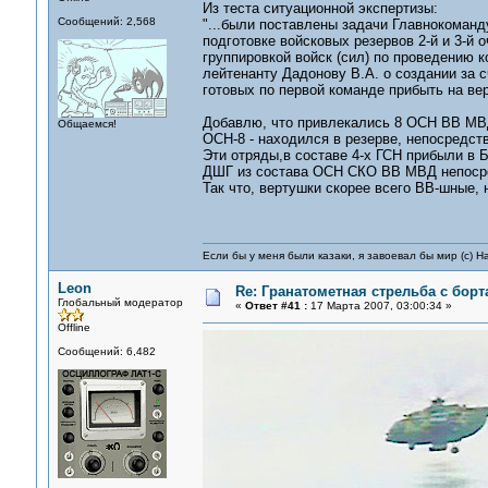
Из теста ситуационной экспертизы:
Сообщений: 2,568
"...были поставлены задачи Главнокоман
подготовке войсковых резервов 2-й и 3-
группировкой войск (сил) по проведению к
лейтенанту Дадонову В.А. о создании за 
готовых по первой команде прибыть на вер
Добавлю, что привлекались 8 ОСН ВВ МВД
Общаемся!
ОСН-8 - находился в резерве, непосредстве
Эти отряды,в составе 4-х ГСН прибыли в Б
ДШГ из состава ОСН СКО ВВ МВД непосре
Так что, вертушки скорее всего ВВ-шные, 
Если бы у меня были казаки, я завоевал бы мир (с) Н
Leon
Re: Гранатометная стрельба с борт
Глобальный модератор
«
Ответ #41 :
17 Марта 2007, 03:00:34 »
Offline
Сообщений: 6,482