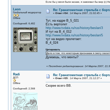
Если бы у меня были казаки, я завоевал бы мир (с) Н
Leon
Re: Гранатометная стрельба с борт
Глобальный модератор
«
Ответ #34 :
14 Марта 2007, 21:02:45 »
Offline
Тут, на кадре B_5_021
Сообщений: 6,482
Есть вертолет
http://www.tvdata.ru/rus/history/beslan/3
И тут на B_4_012
http://www.tvdata.ru/rus/history/beslan/5
тут на видео пролетает:
B_4_024
Цитировать
Дело в том, что некоторым признакам я смогу сказа
Думаешь, что менты?
«
Последнее редактирование: 14 Марта 2007, 21:3
Radi
Re: Гранатометная стрельба с борт
ДСП
«
Ответ #35 :
14 Марта 2007, 21:12:27 »
Offline
Скорее всего ВВ.
Сообщений: 2,568