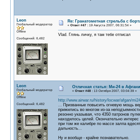
Leon
Re: Гранатометная стрельба с борт
Глобальный модератор
«
Ответ #47 :
19 Августа 2007, 06:31:54 »
Offline
Vlad. Глянь личку, я там тебе отписал
Сообщений: 6,482
Leon
Отличная статья: Ми-24 в Афган
Глобальный модератор
«
Ответ #48 :
13 Октября 2007, 03:04:39 »
Offline
http://www.airwar.ru/history/locwar/afgan/mi2
Сообщений: 6,482
... Призванные повысить огневую мощь ве
прижились во многом из-за неподъемности
резонно указывая, что 4350 патронов пуле
находилось целей. Окончательно интерес
при том же калибре по массе залпа вдес
дальность...
Ну и вообще - крайне познавательно.