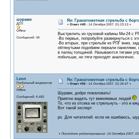
шурави
Re: Гранатометная стрельба с борт
ДСП
«
Ответ #49 :
14 Октября 2007, 01:15:13 »
Offline
Выстрелить из грузовой кабины Ми-24 с Р
Сообщений: 36
-Во первых, попробуйте развернуться с это
-Во вторых, при стрельбе из РПГ вниз, зад
обтянутыми подобием перкали панелями, с
в палец толщиной. Называются тягами уп
побольше, но тяги проходят аналогично.
Leon
Re: Гранатометная стрельба с борт
Глобальный модератор
«
Ответ #50 :
14 Октября 2007, 01:26:47 »
Offline
Шурави, добро пожаловать!
Сообщений: 6,482
Приятно видеть тут вменяемых людей
То, что из отсека не стрельнуть - это и 
Вот такой эксперт
ps. Для читателей: если не ошибаюсь, шу
«
Последнее редактирование: 14 Октября 2007, 01