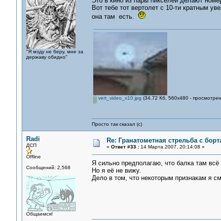
Это в кино из пары пикселей делают номе
Вот тебе тот вертолет с 10-ти кратным у
она там есть.
"Я мзду не беру, мне за
державу обидно"
vert_video_x10.jpg
(34.72 Кб, 560x480 - просмотрен
Просто так сказал (с)
Radi
Re: Гранатометная стрельба с борт
ДСП
«
Ответ #33 :
14 Марта 2007, 20:14:08 »
Offline
Я сильно предполагаю, что балка там всё
Сообщений: 2,568
Но я её не вижу.
Дело в том, что некоторым признакам я с
Общаемся!