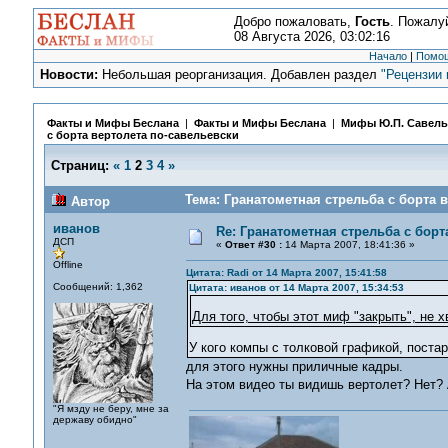
Добро пожаловать,
Гость
. Пожалу
08 Августа 2026, 03:02:16
Начало
|
Помо
Новости:
Небольшая реорганизация. Добавлен раздел
"Рецензии 
Факты и Мифы Беслана
|
Факты и Мифы Беслана
|
Мифы Ю.П. Савель
с борта вертолета по-савельевски
Страниц:
«
1
2
3
4
»
Тема: Гранатометная стрельба с борта 
Автор
иванов
Re: Гранатометная стрельба с борт
ДСП
«
Ответ #30 :
14 Марта 2007, 18:41:36 »
Offline
Цитата: Radi от 14 Марта 2007, 15:41:58
Сообщений: 1,362
Цитата: иванов от 14 Марта 2007, 15:34:53
Для того, чтобы этот миф "закрыть", не 
У кого компы с толковой графикой, поста
для этого нужны приличные кадры.
На этом видео ты видишь вертолет? Нет?
"Я мзду не беру, мне за
державу обидно"