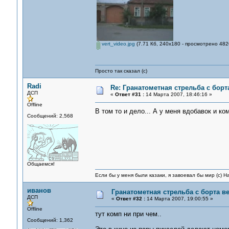
vert_video.jpg
(7.71 Кб, 240x180 - просмотрено 4826
Просто так сказал (с)
Radi
Re: Гранатометная стрельба с борт
ДСП
«
Ответ #31 :
14 Марта 2007, 18:46:16 »
Offline
В том то и дело... А у меня вдобавок и к
Сообщений: 2,568
Общаемся!
Если бы у меня были казаки, я завоевал бы мир (с) Н
иванов
Гранатометная стрельба с борта в
ДСП
«
Ответ #32 :
14 Марта 2007, 19:00:55 »
Offline
тут комп ни при чем..
Сообщений: 1,362