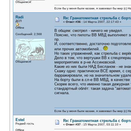
Общаемся!
Если бы у меня были казаки, я завоевал бы мир (с) Н
Radi
Re: Гранатометная стрельба с борт
ДСП
«
Ответ #36 :
14 Марта 2007, 22:17:43 »
Offline
В общем: смотрел - ничего не увидел.
Сообщений: 2,568
Поясню, что пилоты ВВ МВД выполняют з
пр.
И, соответственно, достаточно подготовл
или прочих автомобилей...
Но таких упражнений, как стрельба с ве
Дело в том, что вертушки ВВ к спецоперац
Общаемся!
мероприятиях в р-не Ассиновской.
Какие из них были НАД Бесланом - не зна
Скажу одно: практически ВСЁ время, с сер
барражировали, но на значительном удале
На борту были в.сл-е ВВ МВД, в качестве 
Скорее всего, что именно такая дежурная
стандартный облёт: такая задача "автома
сигнала.
Если бы у меня были казаки, я завоевал бы мир (с) Н
Estel
Re: Гранатометная стрельба с борт
Редкий гость
«
Ответ #37 :
15 Марта 2007, 03:11:10 »
Offline