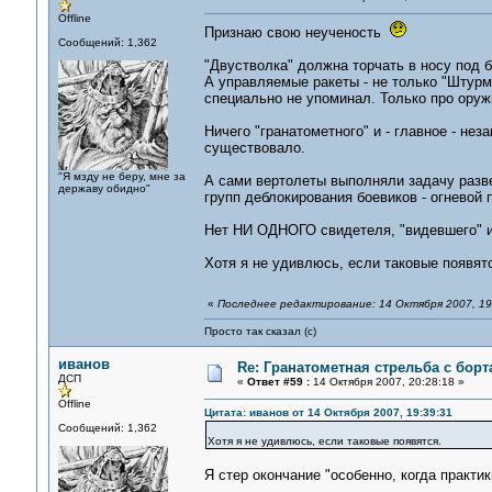
Offline
Признаю свою неученость
Сообщений: 1,362
"Двустволка" должна торчать в носу под 
А управляемые ракеты - не только "Штурм
специально не упоминал. Только про оруж
Ничего "гранатометного" и - главное - нез
существовало.
"Я мзду не беру, мне за
А сами вертолеты выполняли задачу разве
державу обидно"
групп деблокирования боевиков - огневой
Нет НИ ОДНОГО свидетеля, "видевшего" и
Хотя я не удивлюсь, если таковые появят
«
Последнее редактирование: 14 Октября 2007, 19
Просто так сказал (с)
иванов
Re: Гранатометная стрельба с борт
ДСП
«
Ответ #59 :
14 Октября 2007, 20:28:18 »
Offline
Цитата: иванов от 14 Октября 2007, 19:39:31
Сообщений: 1,362
Хотя я не удивлюсь, если таковые появятся.
Я стер окончание "особенно, когда практик