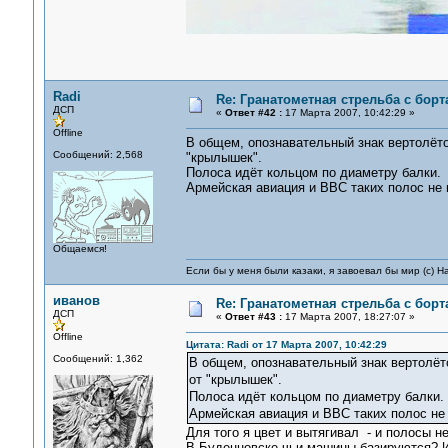
Radi
Re: Гранатометная стрельба с борт
ДСП
«
Ответ #42 :
17 Марта 2007, 10:42:29 »
Offline
В общем, опознавательный знак вертолёто
Сообщений: 2,568
"крылышек".
Полоса идёт кольцом по диаметру балки.
Армейская авиация и ВВС таких полос не 
Общаемся!
Если бы у меня были казаки, я завоевал бы мир (с) Н
иванов
Re: Гранатометная стрельба с борт
ДСП
«
Ответ #43 :
17 Марта 2007, 18:27:07 »
Offline
Цитата: Radi от 17 Марта 2007, 10:42:29
Сообщений: 1,362
В общем, опознавательный знак вертолё
от "крылышек".
Полоса идёт кольцом по диаметру балки.
Армейская авиация и ВВС таких полос не
Для того я цвет и вытягивал - и полосы н
В Буденновске чьи машины базируются? И