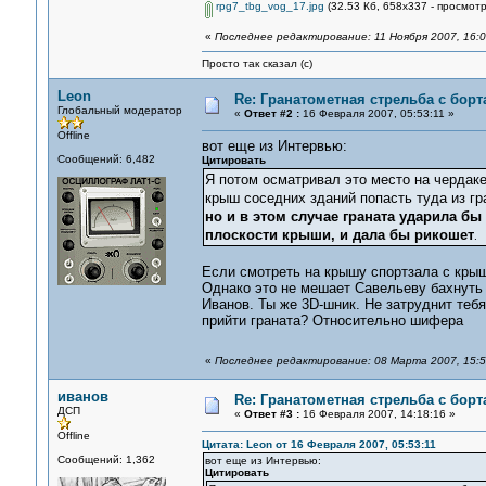
rpg7_tbg_vog_17.jpg
(32.53 Кб, 658x337 - просмотр
«
Последнее редактирование: 11 Ноября 2007, 16:0
Просто так сказал (с)
Leon
Re: Гранатометная стрельба с борт
Глобальный модератор
«
Ответ #2 :
16 Февраля 2007, 05:53:11 »
Offline
вот еще из Интервью:
Сообщений: 6,482
Цитировать
Я потом осматривал это место на чердаке,
крыш соседних зданий попасть туда из г
но и в этом случае граната ударила бы
плоскости крыши, и дала бы рикошет
.
Если смотреть на крышу спортзала с крыш
Однако это не мешает Савельеву бахнуть 
Иванов. Ты же 3D-шник. Не затруднит теб
прийти граната? Относительно шифера
«
Последнее редактирование: 08 Марта 2007, 15:5
иванов
Re: Гранатометная стрельба с борт
ДСП
«
Ответ #3 :
16 Февраля 2007, 14:18:16 »
Offline
Цитата: Leon от 16 Февраля 2007, 05:53:11
Сообщений: 1,362
вот еще из Интервью:
Цитировать