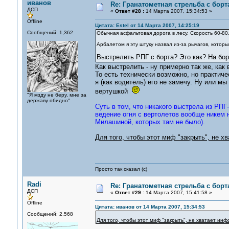
иванов
Re: Гранатометная стрельба с борт
ДСП
«
Ответ #28 :
14 Марта 2007, 15:34:53 »
Offline
Цитата: Estel от 14 Марта 2007, 14:25:19
Сообщений: 1,362
Обычная асфальтовая дорога в лесу. Скорость 60-80
Арбалетом я эту штуку назвал из-за рычагов, которы
Выстрелить РПГ с борта? Это как? На бор
Как выстрелить - ну примерно так же, как
То есть технически возможно, но практич
я (как водитель) его не замечу. Ну или мы
вертушкой
"Я мзду не беру, мне за
державу обидно"
Суть в том, что никакого выстрела из РПГ
ведение огня с вертолетов вообще никем
Милашиной, которых там не было).
Для того, чтобы этот миф "закрыть", не хв
Просто так сказал (с)
Radi
Re: Гранатометная стрельба с борт
ДСП
«
Ответ #29 :
14 Марта 2007, 15:41:58 »
Offline
Цитата: иванов от 14 Марта 2007, 15:34:53
Сообщений: 2,568
Для того, чтобы этот миф "закрыть", не хватает инф