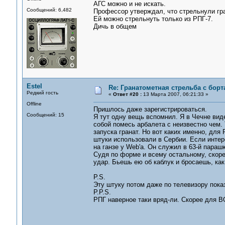
АГС можно и не искать.
Сообщений: 6,482
Профессор утверждал, что стрельнули гра
Ей можно стрельнуть только из РПГ-7.
Дичь в общем
Estel
Re: Гранатометная стрельба с борт
Редкий гость
«
Ответ #20 :
13 Марта 2007, 06:21:33 »
Offline
Пришлось даже зарегистрироваться.
Сообщений: 15
Я тут одну вещь вспомнил. Я в Чечне вид
собой помесь арбалета с неизвестно чем.
запуска гранат. Но вот каких именно, для 
штуки использовали в Сербии. Если инте
на ганзе у Web'a. Он служил в 63-й параш
Судя по форме и всему остальному, скоре
удар. Бьешь ею об каблук и бросаешь, как
P.S.
Эту штуку потом даже по телевизору пока
P.P.S.
РПГ наверное таки вряд-ли. Скорее для В