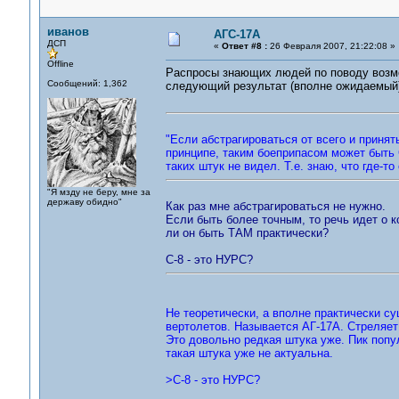
иванов
АГС-17А
ДСП
«
Ответ #8 :
26 Февраля 2007, 21:22:08 »
Offline
Распросы знающих людей по поводу возмо
Сообщений: 1,362
следующий результат (вполне ожидаемый
"Если абстрагироваться от всего и принят
принципе, таким боеприпасом может быть 
таких штук не видел. Т.е. знаю, что где-т
"Я мзду не беру, мне за
державу обидно"
Как раз мне абстрагироваться не нужно.
Если быть более точным, то речь идет о 
ли он быть ТАМ практически?
С-8 - это НУРС?
Не теоретически, а вполне практически су
вертолетов. Называется АГ-17А. Стреляет 
Это довольно редкая штука уже. Пик попу
такая штука уже не актуальна.
>С-8 - это НУРС?