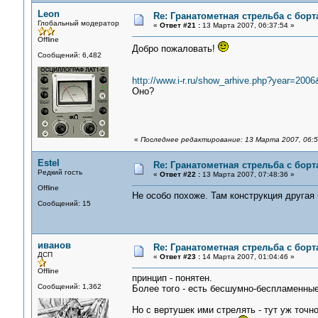
Leon
Re: Гранатометная стрельба с борт
Глобальный модератор
«
Ответ #21 :
13 Марта 2007, 06:37:54 »
Offline
Добро пожаловать!
Сообщений: 6,482
http://www.i-r.ru/show_arhive.php?year=20
Оно?
«
Последнее редактирование: 13 Марта 2007, 06:5
Estel
Re: Гранатометная стрельба с борт
Редкий гость
«
Ответ #22 :
13 Марта 2007, 07:48:36 »
Offline
Не особо похоже. Там конструкция другая
Сообщений: 15
иванов
Re: Гранатометная стрельба с борт
ДСП
«
Ответ #23 :
14 Марта 2007, 01:04:46 »
Offline
принцип - понятен.
Сообщений: 1,362
Более того - есть бесшумно-беспламенные
Но с вертушек ими стрелять - тут уж точн