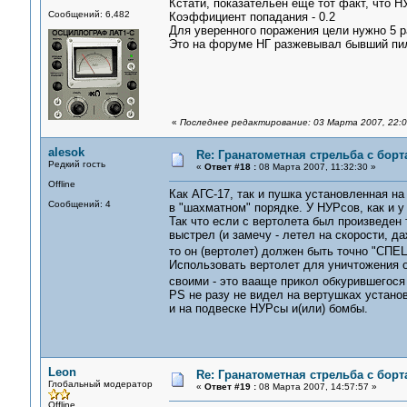
Кстати, показательен еще тот факт, что Н
Сообщений: 6,482
Коэффициент попадания - 0.2
Для уверенного поражения цели нужно 5 раке
Это на форуме НГ разжевывал бывший пил
«
Последнее редактирование: 03 Марта 2007, 22:0
alesok
Re: Гранатометная стрельба с борт
Редкий гость
«
Ответ #18 :
08 Марта 2007, 11:32:30 »
Offline
Как АГС-17, так и пушка установленная н
Сообщений: 4
в "шахматном" порядке. У НУРсов, как и у
Так что если с вертолета был произведен 
выстрел (и замечу - летел на скорости, да
то он (вертолет) должен быть точно "СПЕ
Использовать вертолет для уничтожения о
своими - это вааще прикол обкурившегося
PS не разу не видел на вертушках устано
и на подвеске НУРсы и(или) бомбы.
Leon
Re: Гранатометная стрельба с борт
Глобальный модератор
«
Ответ #19 :
08 Марта 2007, 14:57:57 »
Offline