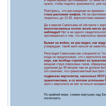
и зафиксировал фотокамерой. 22 минуты м
нужно, чтобы поднять (разумеется, уже п
Повторюсь, это расхождение во времени 
стала расхожим мифом.
Но на протяжении
творилось до 13.26, вертолетчики никаког
Да и версия Савельева об обстреле с верт
многочисленных коллег возле места тра
наблюдал!
Нет и ни одного свидетельского
противоречат) о том, что вертолеты произ
Бывая на войне, не раз видел, как веду
утверждаю: такой залп нельзя не заметить
Репутация Савельева как специалиста "по
когда он предположил, что с вертолета пр
наук, как вообще стреляют из гранатом
мощная струя пороховых газов, образующа
удалении до 30 метров там не должно быт
это означает, что гранатометный выстрел 
мог
подвесках вертолетов, насколько
гранатометами, а со вполне штатными
залп с вертолета не мог остаться незамеч
По крайней мере, снимки вертушек над Бе
посмотреть.