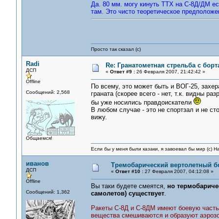
Да. 80 мм. могу кинуть ТТХ на С-8Д/ДМ ес
там. Это чисто теоретическое предположен
Просто так сказал (с)
Radi
Re: Гранатометная стрельба с борт
ДСП
«
Ответ #9 :
26 Февраля 2007, 21:42:42 »
Offline
По всему, это может быть и ВОГ-25, захе
Сообщений: 2,568
граната (скорее всего - нет, т.к. видны р
бы уже носились правдоискатели
В любом случае - это не спортзал и не сто
вижу.
Общаемся!
Если бы у меня были казаки, я завоевал бы мир (с) Н
иванов
Тремобарический вертолетный б
ДСП
«
Ответ #10 :
27 Февраля 2007, 04:12:08 »
Offline
Вы таки будете смеятся,
но термобарич
Сообщений: 1,362
самолетов) существует
.
Ракеты С-8Д и С-8ДМ имеют боевую часть
вещества смешиваются и образуют аэроз