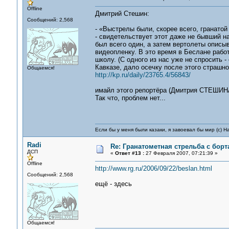
Offline
Дмитрий Стешин:
Сообщений: 2,568
- «Выстрелы были, скорее всего, гранатой
- свидетельствует этот даже не бывший н
был всего один, а затем вертолеты описыв
видеопленку. В это время в Беслане работ
школу. (С одного из нас уже не спросить 
Кавказе, дало осечку после этого страшно
Общаемся!
http://kp.ru/daily/23765.4/56843/
имайл этого репортёра (Дмитрия СТЕШИН
Так что, проблем нет...
Если бы у меня были казаки, я завоевал бы мир (с) Н
Radi
Re: Гранатометная стрельба с борт
ДСП
«
Ответ #13 :
27 Февраля 2007, 07:21:39 »
Offline
http://www.rg.ru/2006/09/22/beslan.html
Сообщений: 2,568
ещё - здесь
Общаемся!