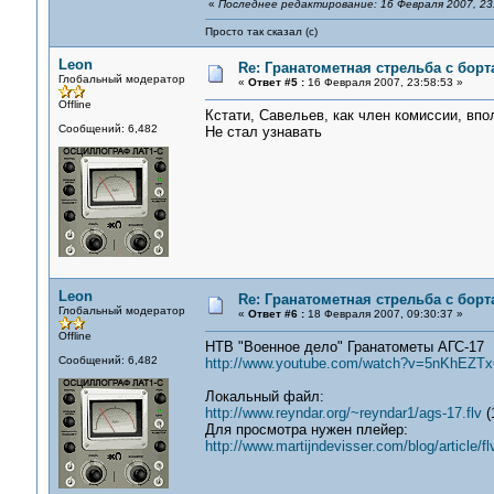
«
Последнее редактирование: 16 Февраля 2007, 23
Просто так сказал (с)
Leon
Re: Гранатометная стрельба с борт
Глобальный модератор
«
Ответ #5 :
16 Февраля 2007, 23:58:53 »
Offline
Кстати, Савельев, как член комиссии, впо
Сообщений: 6,482
Не стал узнавать
Leon
Re: Гранатометная стрельба с борт
Глобальный модератор
«
Ответ #6 :
18 Февраля 2007, 09:30:37 »
Offline
НТВ "Военное дело" Гранатометы АГС-17
Сообщений: 6,482
http://www.youtube.com/watch?v=5nKhEZT
Локальный файл:
http://www.reyndar.org/~reyndar1/ags-17.flv
(
Для просмотра нужен плейер:
http://www.martijndevisser.com/blog/article/f