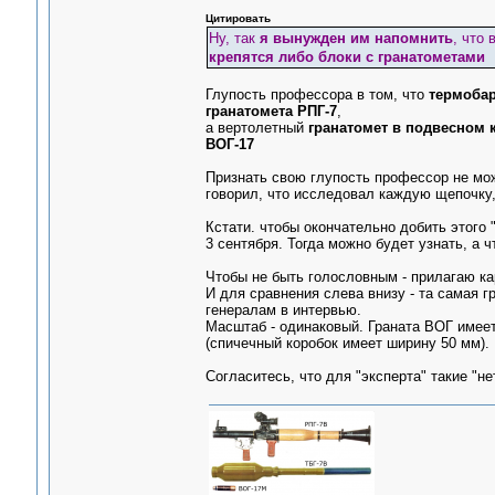
Цитировать
Ну, так
я вынужден им напомнить
, что
крепятся либо блоки с гранатометами
Глупость профессора в том, что
термобар
гранатомета РПГ-7
,
а вертолетный
гранатомет в подвесном 
ВОГ-17
Признать свою глупость профессор не може
говорил, что исследовал каждую щепочку,
Кстати. чтобы окончательно добить этого
3 сентября. Тогда можно будет узнать, а 
Чтобы не быть голословным - прилагаю ка
И для сравнения слева внизу - та самая г
генералам в интервью.
Масштаб - одинаковый. Граната ВОГ имеет 
(спичечный коробок имеет ширину 50 мм).
Согласитесь, что для "эксперта" такие "не