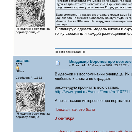
Я потом осматривал это место на чердаке, где был 
туда из гранатомета невозможно. Единственное ме
под очень острым углом, около 11 градусов к пло
Если смотреть на крышу спортзала с крыши дома №37
Однако это не мешает Савельеву бахнуть туда из г
Иванов. Ты же 3D-шник. Не затруднит тебя нарисова
шифера
Я планирую сделать модель школы и окруж
"Я мзду не беру, мне за
державу обидно"
точку съемки для каждой размещенной ф
Просто так сказал (с)
иванов
Владимир Воронов про вертоле
ДСП
«
Ответ #4 :
16 Февраля 2007, 23:37:27 »
Offline
Выдержки из воспоминаний очевидца. Их це
Сообщений: 1,362
любовью к власти не страдает.
рекомендую прочитать всю статью.
http://www.grani.ru/Events/Terror/m.110771.h
А пока - самое интересное про вертолеты.
"Беслан: как это было
"Я мзду не беру, мне за
державу обидно"
3 сентября
...Все началось, когда мы с коллегой Дм