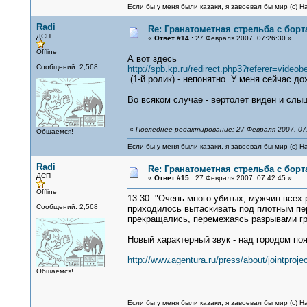
Если бы у меня были казаки, я завоевал бы мир (с) Н
Radi
Re: Гранатометная стрельба с борт
ДСП
«
Ответ #14 :
27 Февраля 2007, 07:26:30 »
Offline
А вот здесь
Сообщений: 2,568
http://spb.kp.ru/redirect.php3?referer=video
(1-й ролик) - непонятно. У меня сейчас д
Во всяком случае - вертолет виден и слы
«
Последнее редактирование: 27 Февраля 2007, 07:
Общаемся!
Если бы у меня были казаки, я завоевал бы мир (с) Н
Radi
Re: Гранатометная стрельба с борт
ДСП
«
Ответ #15 :
27 Февраля 2007, 07:42:45 »
Offline
13.30. "Очень много убитых, мужчин всех
Сообщений: 2,568
приходилось вытаскивать под плотным пе
прекращались, перемежаясь разрывами гр
Новый характерный звук - над городом по
http://www.agentura.ru/press/about/jointproje
Общаемся!
Если бы у меня были казаки, я завоевал бы мир (с) Н