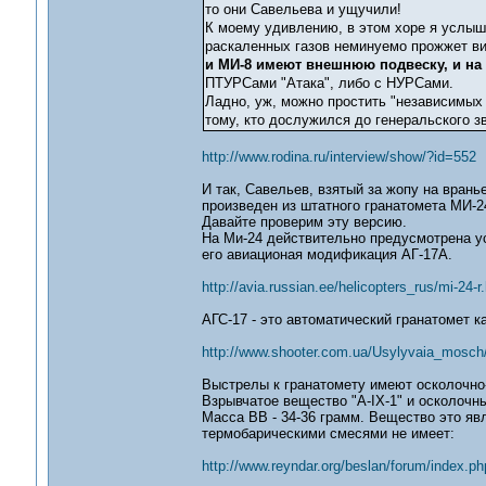
то они Савельева и ущучили!
К моему удивлению, в этом хоре я услыша
раскаленных газов неминуемо прожжет ви
и МИ-8 имеют внешнюю подвеску, и на 
ПТУРСами "Атака", либо с НУРСами.
Ладно, уж, можно простить "независимых 
тому, кто дослужился до генеральского з
http://www.rodina.ru/interview/show/?id=552
И так, Савельев, взятый за жопу на врань
произведен из штатного гранатомета МИ-24
Давайте проверим эту версию.
На Ми-24 действительно предусмотрена ус
его авиационая модификация АГ-17А.
http://avia.russian.ee/helicopters_rus/mi-24-r
АГС-17 - это автоматический гранатомет к
http://www.shooter.com.ua/Usylyvaia_mosc
Выстрелы к гранатомету имеют осколочно
Взрывчатое вещество "А-IХ-1" и осколочн
Масса ВВ - 34-36 грамм. Вещество это яв
термобарическими смесями не имеет:
http://www.reyndar.org/beslan/forum/index.ph