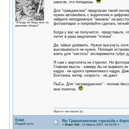
шансов, что попадешь.
Для "гражданских" предлагаю такой экспе
нужен автомобиль с водителем и цифровой
найдите неподвижную "мишень" на расстоя
"Я мзду не беру, мне за
фотоаппарат и попробуйте сделать четкий 
державу обидно"
Когда у вас не получится - представьте, 
летит в разы медленнее "птички".
Да, забыл добавить. Нужно высунуть хотя
высовываться не нужно. Полиция остановит
взять для "чистоты" эксперимента тубус д
Я сам с вертолета не стрелял. Но фотогр
Главная мысль - камеру бы не вырвало из 
кадра - ни одного приемлемого кадра. Даж
Болтанка, ветер, скорость - не дают.
ПыСы. Для "негражданских" - полная бесс
мне понятна.
Просто так сказал (с)
Estel
Re: Гранатометная стрельба с борт
Редкий гость
«
Ответ #24 :
14 Марта 2007, 04:43:50 »