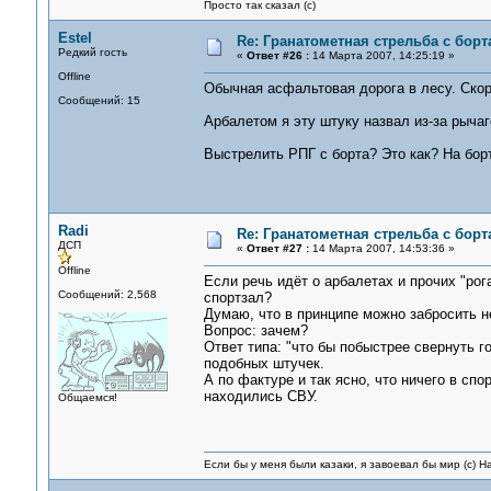
Просто так сказал (с)
Estel
Re: Гранатометная стрельба с борт
Редкий гость
«
Ответ #26 :
14 Марта 2007, 14:25:19 »
Offline
Обычная асфальтовая дорога в лесу. Скор
Сообщений: 15
Арбалетом я эту штуку назвал из-за рычаг
Выстрелить РПГ с борта? Это как? На борт
Radi
Re: Гранатометная стрельба с борт
ДСП
«
Ответ #27 :
14 Марта 2007, 14:53:36 »
Offline
Если речь идёт о арбалетах и прочих "рог
Сообщений: 2,568
спортзал?
Думаю, что в принципе можно забросить не
Вопрос: зачем?
Ответ типа: "что бы побыстрее свернуть г
подобных штучек.
А по фактуре и так ясно, что ничего в спор
находились СВУ.
Общаемся!
Если бы у меня были казаки, я завоевал бы мир (с) Н