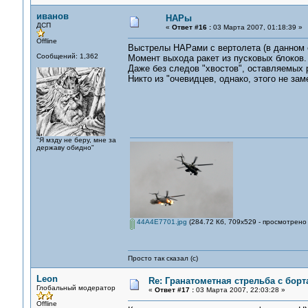
иванов
НАРы
ДСП
«
Ответ #16 :
03 Марта 2007, 01:18:39 »
Offline
Выстрелы НАРами с вертолета (в данном 
Сообщений: 1,362
Момент выхода ракет из пусковых блоков.
Даже без следов "хвостов", оставляемых р
Никто из "очевидцев, однако, этого не зам
"Я мзду не беру, мне за
державу обидно"
44A4E7701.jpg
(284.72 Кб, 709x529 - просмотрено 
Просто так сказал (с)
Leon
Re: Гранатометная стрельба с борт
Глобальный модератор
«
Ответ #17 :
03 Марта 2007, 22:03:28 »
Offline