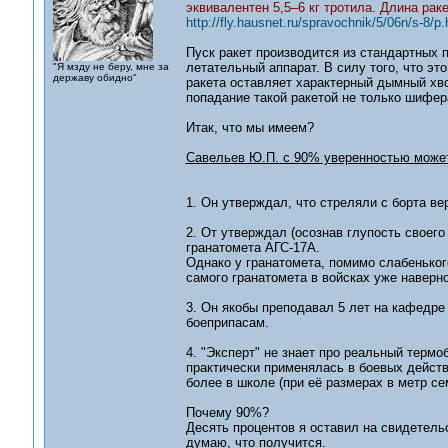
эквивалентен 5,5–6 кг тротила. Длина раке
http://fly.hausnet.ru/spravochnik/5/06n/s-8/p.
Пуск ракет производится из стандартных 
летательный аппарат. В силу того, что это
"Я мзду не беру, мне за
державу обидно"
ракета оставляет характерный дымный хво
попадание такой ракетой не только шифера
Итак, что мы имеем?
Савельев Ю.П. с 90% уверенностью може
1. Он утверждал, что стреляли с борта ве
2. От утверждал (осознав глупость своего
гранатомета АГС-17А.
Однако у гранатомета, помимо слабеньког
самого гранатомета в войсках уже наверно
3. Он якобы преподавал 5 лет на кафедре
боеприпасам.
4. "Эксперт" не знает про реальный терм
практически применялась в боевых действи
более в школе (при её размерах в метр се
Почему 90%?
Десять процентов я оставил на свидетель
думаю, что получится.