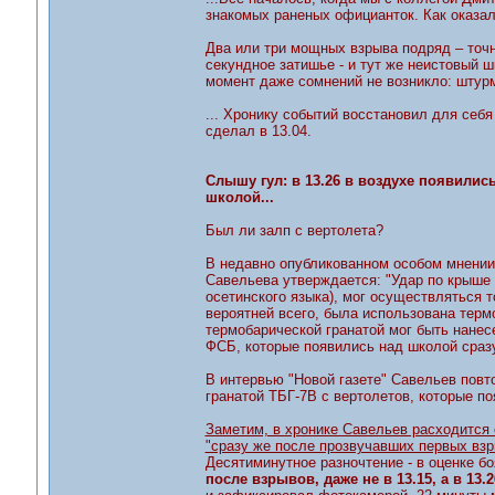
знакомых раненых официанток. Как оказал
Два или три мощных взрыва подряд – точне
секундное затишье - и тут же неистовый ш
момент даже сомнений не возникло: штурм
... Хронику событий восстановил для себ
сделал в 13.04.
Слышу гул: в 13.26 в воздухе появились
школой...
Был ли залп с вертолета?
В недавно опубликованном особом мнении
Савельева утверждается: "Удар по крыше 
осетинского языка), мог осуществляться т
вероятней всего, была использована терм
термобарической гранатой мог быть нанес
ФСБ, которые появились над школой сраз
В интервью "Новой газете" Савельев повто
гранатой ТБГ-7В с вертолетов, которые по
Заметим, в хронике Савельев расходится 
"сразу же после прозвучавших первых взрыв
Десятиминутное разночтение - в оценке б
после взрывов, даже не в 13.15, а в 13.