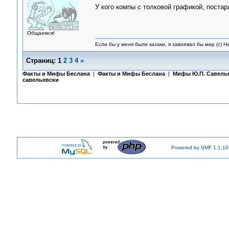
У кого компы с толковой графикой, постар
Общаемся!
Если бы у меня были казаки, я завоевал бы мир (с) Н
Страниц:
1
2
3
4
»
Факты и Мифы Беслана
|
Факты и Мифы Беслана
|
Мифы Ю.П. Савель
савельевски
Powered by SMF 1.1.10