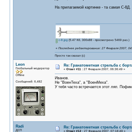
На прилагаемой картинке - та самая С-8Д.
c-8.jpg
(5.47 Кб, 300x88 - просмотрено 5469 раз.)
«
Последнее редактирование: 27 Февраля 2007, 04
Просто так сказал (с)
Leon
Re: Гранатометная стрельба с борт
Глобальный модератор
«
Ответ #11 :
27 Февраля 2007, 06:36:49 »
Offline
Иванов.
Сообщений: 6,482
Не "ВоенТеха", а "ВоенМеха".
У тебя часто встречается этот ляп. Пофик
Radi
Re: Гранатометная стрельба с борт
ДСП
«
Ответ #12 :
27 Февраля 2007, 07:18:49 »