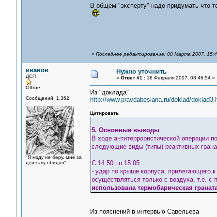
В общем "эксперту" надо придумать что-т
«
Последнее редактирование: 08 Марта 2007, 15:4
иванов
Нужно уточнить
ДСП
«
Ответ #1 :
16 Февраля 2007, 03:46:54 »
Offline
Из "доклада"
Сообщений: 1,362
http://www.pravdabeslana.ru/doklad/doklad3
Цитировать
5. Основные выводы
В ходе антитеррористической операции п
следующие виды (типы) реактивных грана
"Я мзду не беру, мне за
С 14.50 по 15.05
державу обидно"
- удар по крыше корпуса, прилегающего к
осуществляться только с воздуха, т.е. с
использована термобарическая граната
Из пояснений в интервью Савельева