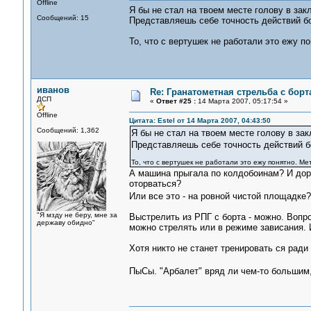
Offline
Я бы не стал на твоем месте голову в за
Сообщений: 15
Представляешь себе точность действий бой
То, что с вертушек не работали это ежу п
иванов
Re: Гранатометная стрельба с борт
ДСП
«
Ответ #25 :
14 Марта 2007, 05:17:54 »
Offline
Цитата: Estel от 14 Марта 2007, 04:43:50
Сообщений: 1,362
Я бы не стал на твоем месте голову в з
Представляешь себе точность действий бо
То, что с вертушек не работали это ежу понятно. Ме
А машина прыгала по колдобоинам? И доро
оторваться?
Или все это - на ровной чистой площадк
"Я мзду не беру, мне за
Выстрелить из РПГ с борта - можно. Вопр
державу обидно"
можно стрелять или в режиме зависания. И
Хотя никто не станет тренировать ся ради
ПыСы. "Арбалет" вряд ли чем-то большим,