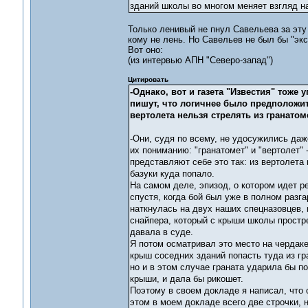
зданий школы во многом меняет взгляд 
Только ленивый не пнул Савельева за эту б
кому не лень. Но Савельев не был бы "экс
Вот оно:
(из интервью АПН "Северо-запад")
Цитировать
-Однако, вот и газета "Известия" тоже
пишут, что логичнее было предположить
вертолета нельзя стрелять из гранатом
-Они, судя по всему, не удосужились даж
их пониманию: "гранатомет" и "вертолет" 
представляют себе это так: из вертолета
базуки куда попало.
На самом деле, эпизод, о котором идет ре
спустя, когда бой был уже в полном разг
наткнулась на двух наших спецназовцев, 
снайпера, который с крыши школы простр
давала в суде.
Я потом осматривал это место на чердаке,
крыш соседних зданий попасть туда из г
но и в этом случае граната ударила бы по
крыши, и дала бы рикошет.
Поэтому в своем докладе я написал, что 
этом в моем докладе всего две строчки, н