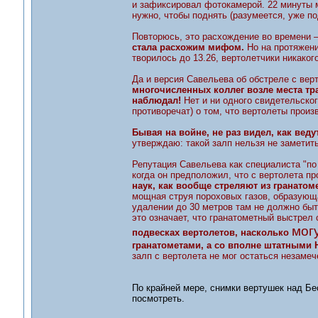
и зафиксировал фотокамерой. 22 минуты м
нужно, чтобы поднять (разумеется, уже п
Повторюсь, это расхождение во времени 
стала расхожим мифом.
Но на протяжении
творилось до 13.26, вертолетчики никаког
Да и версия Савельева об обстреле с верт
многочисленных коллег возле места тра
наблюдал!
Нет и ни одного свидетельского
противоречат) о том, что вертолеты произ
Бывая на войне, не раз видел, как веду
утверждаю: такой залп нельзя не заметить
Репутация Савельева как специалиста "по
когда он предположил, что с вертолета пр
наук, как вообще стреляют из гранатом
мощная струя пороховых газов, образующа
удалении до 30 метров там не должно быт
это означает, что гранатометный выстрел 
мог
подвесках вертолетов, насколько
гранатометами, а со вполне штатными
залп с вертолета не мог остаться незамеч
По крайней мере, снимки вертушек над Бе
посмотреть.