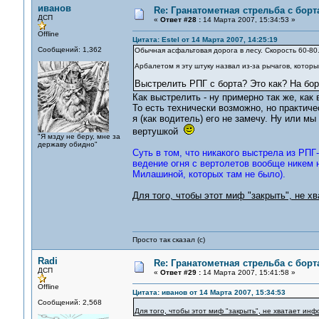
иванов
Re: Гранатометная стрельба с борт
ДСП
«
Ответ #28 :
14 Марта 2007, 15:34:53 »
Offline
Цитата: Estel от 14 Марта 2007, 14:25:19
Сообщений: 1,362
Обычная асфальтовая дорога в лесу. Скорость 60-80
Арбалетом я эту штуку назвал из-за рычагов, которы
Выстрелить РПГ с борта? Это как? На бор
Как выстрелить - ну примерно так же, как
То есть технически возможно, но практич
я (как водитель) его не замечу. Ну или мы
вертушкой
"Я мзду не беру, мне за
державу обидно"
Суть в том, что никакого выстрела из РПГ
ведение огня с вертолетов вообще никем
Милашиной, которых там не было).
Для того, чтобы этот миф "закрыть", не хв
Просто так сказал (с)
Radi
Re: Гранатометная стрельба с борт
ДСП
«
Ответ #29 :
14 Марта 2007, 15:41:58 »
Offline
Цитата: иванов от 14 Марта 2007, 15:34:53
Сообщений: 2,568
Для того, чтобы этот миф "закрыть", не хватает инф