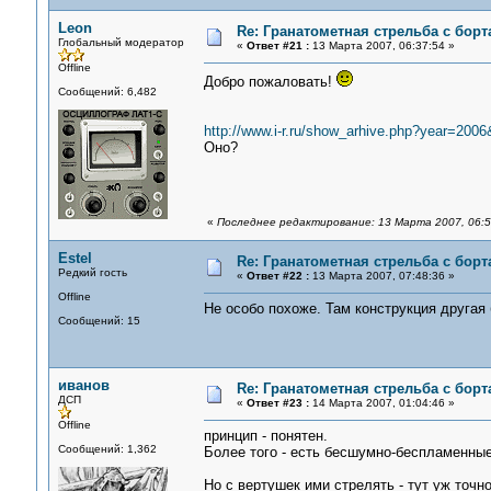
Leon
Re: Гранатометная стрельба с борт
Глобальный модератор
«
Ответ #21 :
13 Марта 2007, 06:37:54 »
Offline
Добро пожаловать!
Сообщений: 6,482
http://www.i-r.ru/show_arhive.php?year=20
Оно?
«
Последнее редактирование: 13 Марта 2007, 06:5
Estel
Re: Гранатометная стрельба с борт
Редкий гость
«
Ответ #22 :
13 Марта 2007, 07:48:36 »
Offline
Не особо похоже. Там конструкция другая
Сообщений: 15
иванов
Re: Гранатометная стрельба с борт
ДСП
«
Ответ #23 :
14 Марта 2007, 01:04:46 »
Offline
принцип - понятен.
Сообщений: 1,362
Более того - есть бесшумно-беспламенные
Но с вертушек ими стрелять - тут уж точн