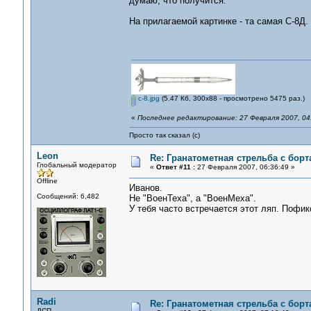
думаю, что получится.
На прилагаемой картинке - та самая С-8Д.
c-8.jpg
(5.47 Кб, 300x88 - просмотрено 5475 раз.)
«
Последнее редактирование: 27 Февраля 2007, 04
Просто так сказал (с)
Leon
Re: Гранатометная стрельба с борт
Глобальный модератор
«
Ответ #11 :
27 Февраля 2007, 06:36:49 »
Offline
Иванов.
Сообщений: 6,482
Не "ВоенТеха", а "ВоенМеха".
У тебя часто встречается этот ляп. Пофик
Radi
Re: Гранатометная стрельба с борт
ДСП