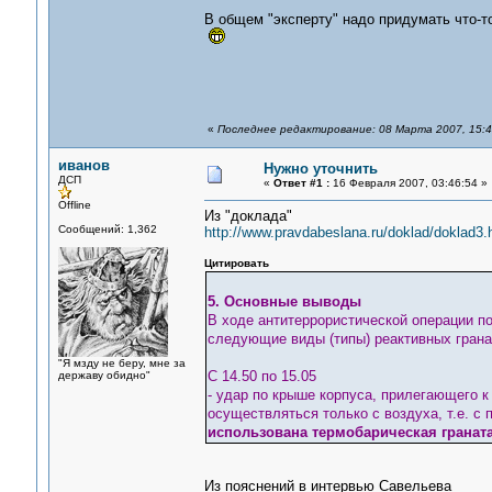
В общем "эксперту" надо придумать что-т
«
Последнее редактирование: 08 Марта 2007, 15:4
иванов
Нужно уточнить
ДСП
«
Ответ #1 :
16 Февраля 2007, 03:46:54 »
Offline
Из "доклада"
Сообщений: 1,362
http://www.pravdabeslana.ru/doklad/doklad3
Цитировать
5. Основные выводы
В ходе антитеррористической операции п
следующие виды (типы) реактивных грана
"Я мзду не беру, мне за
С 14.50 по 15.05
державу обидно"
- удар по крыше корпуса, прилегающего к
осуществляться только с воздуха, т.е. с
использована термобарическая граната
Из пояснений в интервью Савельева