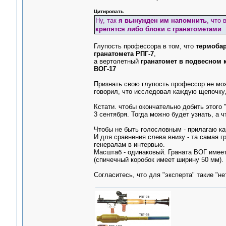
Цитировать
Ну, так
я вынужден им напомнить
, что
крепятся либо блоки с гранатометами
Глупость профессора в том, что
термобар
гранатомета РПГ-7
,
а вертолетный
гранатомет в подвесном 
ВОГ-17
Признать свою глупость профессор не може
говорил, что исследовал каждую щепочку,
Кстати. чтобы окончательно добить этого
3 сентября. Тогда можно будет узнать, а 
Чтобы не быть голословным - прилагаю ка
И для сравнения слева внизу - та самая г
генералам в интервью.
Масштаб - одинаковый. Граната ВОГ имеет 
(спичечный коробок имеет ширину 50 мм).
Согласитесь, что для "эксперта" такие "не