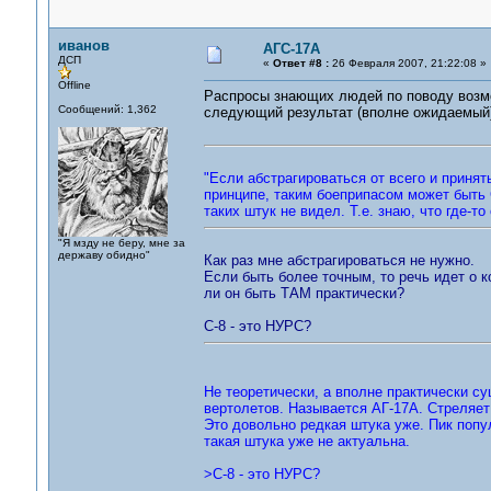
иванов
АГС-17А
ДСП
«
Ответ #8 :
26 Февраля 2007, 21:22:08 »
Offline
Распросы знающих людей по поводу возмо
Сообщений: 1,362
следующий результат (вполне ожидаемый
"Если абстрагироваться от всего и принят
принципе, таким боеприпасом может быть 
таких штук не видел. Т.е. знаю, что где-т
"Я мзду не беру, мне за
державу обидно"
Как раз мне абстрагироваться не нужно.
Если быть более точным, то речь идет о 
ли он быть ТАМ практически?
С-8 - это НУРС?
Не теоретически, а вполне практически су
вертолетов. Называется АГ-17А. Стреляет 
Это довольно редкая штука уже. Пик попу
такая штука уже не актуальна.
>С-8 - это НУРС?