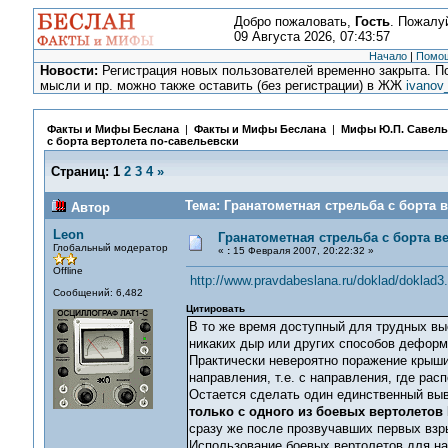
Добро пожаловать,
Гость
. Пожалу
09 Августа 2026, 07:43:57
Начало
|
Помо
Новости:
Регистрация новых пользователей временно закрыта. По
мысли и пр. можно также оставить (без регистрации) в ЖЖ
ivanov
Факты и Мифы Беслана
|
Факты и Мифы Беслана
|
Мифы Ю.П. Савель
с борта вертолета по-савельевски
Страниц:
1
2
3
4
»
Тема: Гранатометная стрельба с борта 
Автор
Leon
Гранатометная стрельба с борта в
Глобальный модератор
«
:
15 Февраля 2007, 20:22:32 »
Offline
http://www.pravdabeslana.ru/doklad/doklad3
Сообщений: 6,482
Цитировать
В то же время доступный для трудных вы
никаких дыр или других способов деформ
Практически невероятно поражение крыши
направления, т.е. с направления, где ра
Остается сделать один единственный вы
только с одного из боевых вертолетов
сразу же после прозвучавших первых взр
Использование боевых вертолетов для на