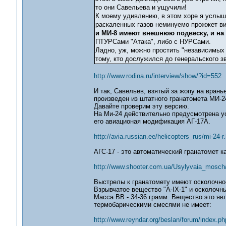
то они Савельева и ущучили!
К моему удивлению, в этом хоре я услыша
раскаленных газов неминуемо прожжет ви
и МИ-8 имеют внешнюю подвеску, и на 
ПТУРСами "Атака", либо с НУРСами.
Ладно, уж, можно простить "независимых 
тому, кто дослужился до генеральского з
http://www.rodina.ru/interview/show/?id=552
И так, Савельев, взятый за жопу на врань
произведен из штатного гранатомета МИ-24
Давайте проверим эту версию.
На Ми-24 действительно предусмотрена ус
его авиационая модификация АГ-17А.
http://avia.russian.ee/helicopters_rus/mi-24-r
АГС-17 - это автоматический гранатомет к
http://www.shooter.com.ua/Usylyvaia_mosc
Выстрелы к гранатомету имеют осколочно
Взрывчатое вещество "А-IХ-1" и осколочн
Масса ВВ - 34-36 грамм. Вещество это яв
термобарическими смесями не имеет:
http://www.reyndar.org/beslan/forum/index.ph