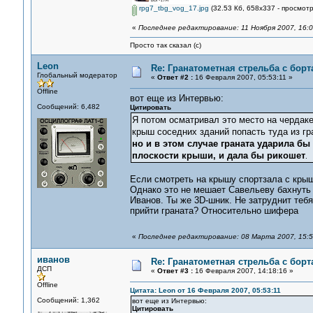
rpg7_tbg_vog_17.jpg
(32.53 Кб, 658x337 - просмотр
«
Последнее редактирование: 11 Ноября 2007, 16:0
Просто так сказал (с)
Leon
Re: Гранатометная стрельба с борт
Глобальный модератор
«
Ответ #2 :
16 Февраля 2007, 05:53:11 »
Offline
вот еще из Интервью:
Сообщений: 6,482
Цитировать
Я потом осматривал это место на чердаке,
крыш соседних зданий попасть туда из г
но и в этом случае граната ударила бы
плоскости крыши, и дала бы рикошет
.
Если смотреть на крышу спортзала с крыш
Однако это не мешает Савельеву бахнуть 
Иванов. Ты же 3D-шник. Не затруднит теб
прийти граната? Относительно шифера
«
Последнее редактирование: 08 Марта 2007, 15:5
иванов
Re: Гранатометная стрельба с борт
ДСП
«
Ответ #3 :
16 Февраля 2007, 14:18:16 »
Offline
Цитата: Leon от 16 Февраля 2007, 05:53:11
Сообщений: 1,362
вот еще из Интервью:
Цитировать