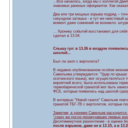
...Все началось, когда мы с коллегой Дм
знакомых раненых официанток. Как оказал
Два или три мощных взрыва подряд – точне
секундное затишье - и тут же неистовый ш
момент даже сомнений не возникло: штурм
... Хронику событий восстановил для себ
сделал в 13.04.
Слышу гул: в 13.26 в воздухе появились
школой...
Был ли залп с вертолета?
В недавно опубликованном особом мнении
Савельева утверждается: "Удар по крыше 
осетинского языка), мог осуществляться т
вероятней всего, была использована терм
термобарической гранатой мог быть нанес
ФСБ, которые появились над школой сраз
В интервью "Новой газете" Савельев повто
гранатой ТБГ-7В с вертолетов, которые по
Заметим, в хронике Савельев расходится 
"сразу же после прозвучавших первых взрыв
Десятиминутное разночтение - в оценке б
после взрывов, даже не в 13.15, а в 13.