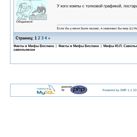
У кого компы с толковой графикой, постар
Общаемся!
Если бы у меня были казаки, я завоевал бы мир (с) Н
Страниц:
1
2
3
4
»
Факты и Мифы Беслана
|
Факты и Мифы Беслана
|
Мифы Ю.П. Савель
савельевски
Powered by SMF 1.1.10