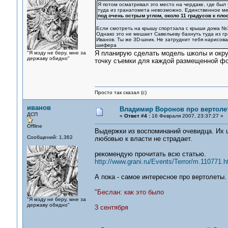
Я потом осматривал это место на чердаке, где был 
туда из гранатомета невозможно. Единственное ме
под очень острым углом, около 11 градусов к пло
Если смотреть на крышу спортзала с крыши дома №37
Однако это не мешает Савельеву бахнуть туда из г
Иванов. Ты же 3D-шник. Не затруднит тебя нарисова
шифера
Я планирую сделать модель школы и окруж
"Я мзду не беру, мне за
державу обидно"
точку съемки для каждой размещенной ф
Просто так сказал (с)
иванов
Владимир Воронов про вертоле
ДСП
«
Ответ #4 :
16 Февраля 2007, 23:37:27 »
Offline
Выдержки из воспоминаний очевидца. Их це
Сообщений: 1,362
любовью к власти не страдает.
рекомендую прочитать всю статью.
http://www.grani.ru/Events/Terror/m.110771.h
А пока - самое интересное про вертолеты.
"Беслан: как это было
"Я мзду не беру, мне за
державу обидно"
3 сентября