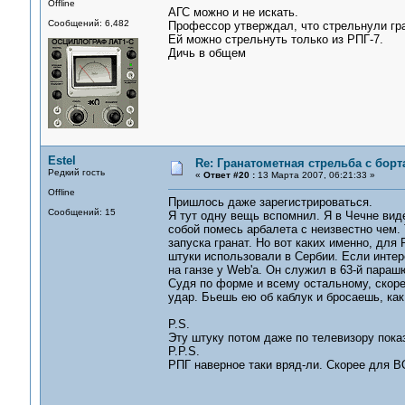
Offline
АГС можно и не искать.
Сообщений: 6,482
Профессор утверждал, что стрельнули гра
Ей можно стрельнуть только из РПГ-7.
Дичь в общем
Estel
Re: Гранатометная стрельба с борт
Редкий гость
«
Ответ #20 :
13 Марта 2007, 06:21:33 »
Offline
Пришлось даже зарегистрироваться.
Сообщений: 15
Я тут одну вещь вспомнил. Я в Чечне вид
собой помесь арбалета с неизвестно чем.
запуска гранат. Но вот каких именно, для 
штуки использовали в Сербии. Если инте
на ганзе у Web'a. Он служил в 63-й параш
Судя по форме и всему остальному, скоре
удар. Бьешь ею об каблук и бросаешь, как
P.S.
Эту штуку потом даже по телевизору пока
P.P.S.
РПГ наверное таки вряд-ли. Скорее для В