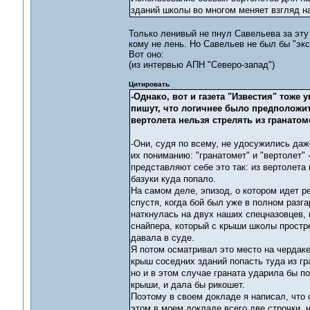
зданий школы во многом меняет взгляд 
Только ленивый не пнул Савельева за эту б
кому не лень. Но Савельев не был бы "экс
Вот оно:
(из интервью АПН "Северо-запад")
Цитировать
-Однако, вот и газета "Известия" тоже
пишут, что логичнее было предположить
вертолета нельзя стрелять из гранатом
-Они, судя по всему, не удосужились даж
их пониманию: "гранатомет" и "вертолет" 
представляют себе это так: из вертолета
базуки куда попало.
На самом деле, эпизод, о котором идет ре
спустя, когда бой был уже в полном разг
наткнулась на двух наших спецназовцев, 
снайпера, который с крыши школы простр
давала в суде.
Я потом осматривал это место на чердаке,
крыш соседних зданий попасть туда из г
но и в этом случае граната ударила бы по
крыши, и дала бы рикошет.
Поэтому в своем докладе я написал, что 
этом в моем докладе всего две строчки, н