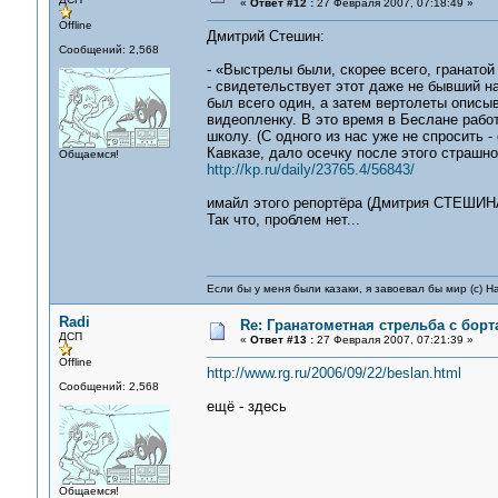
«
Ответ #12 :
27 Февраля 2007, 07:18:49 »
Offline
Дмитрий Стешин:
Сообщений: 2,568
- «Выстрелы были, скорее всего, гранатой
- свидетельствует этот даже не бывший н
был всего один, а затем вертолеты описыв
видеопленку. В это время в Беслане работ
школу. (С одного из нас уже не спросить 
Кавказе, дало осечку после этого страшно
Общаемся!
http://kp.ru/daily/23765.4/56843/
имайл этого репортёра (Дмитрия СТЕШИН
Так что, проблем нет...
Если бы у меня были казаки, я завоевал бы мир (с) Н
Radi
Re: Гранатометная стрельба с борт
ДСП
«
Ответ #13 :
27 Февраля 2007, 07:21:39 »
Offline
http://www.rg.ru/2006/09/22/beslan.html
Сообщений: 2,568
ещё - здесь
Общаемся!