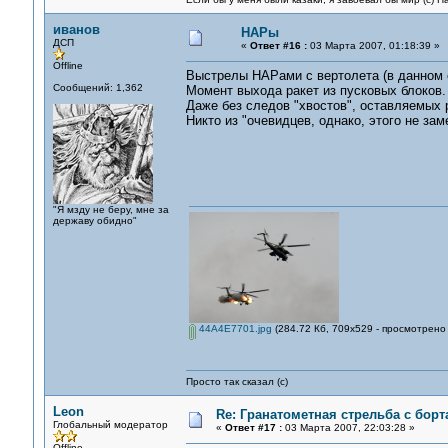
иванов
НАРы
ДСП
«
Ответ #16 :
03 Марта 2007, 01:18:39 »
Offline
Выстрелы НАРами с вертолета (в данном 
Сообщений: 1,362
Момент выхода ракет из пусковых блоков.
Даже без следов "хвостов", оставляемых р
Никто из "очевидцев, однако, этого не зам
"Я мзду не беру, мне за
державу обидно"
44A4E7701.jpg
(284.72 Кб, 709x529 - просмотрено 
Просто так сказал (с)
Leon
Re: Гранатометная стрельба с борт
Глобальный модератор
«
Ответ #17 :
03 Марта 2007, 22:03:28 »
Offline