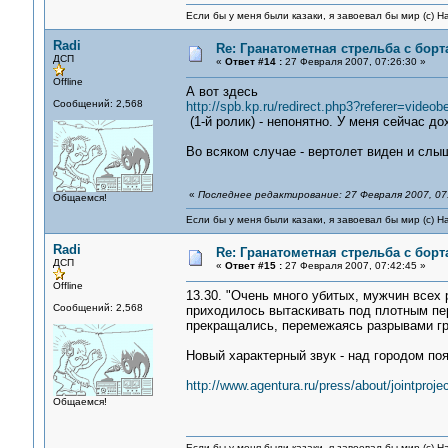
Если бы у меня были казаки, я завоевал бы мир (с) Н
Radi
Re: Гранатометная стрельба с борт
ДСП
«
Ответ #14 :
27 Февраля 2007, 07:26:30 »
Offline
А вот здесь
Сообщений: 2,568
http://spb.kp.ru/redirect.php3?referer=video
(1-й ролик) - непонятно. У меня сейчас д
Во всяком случае - вертолет виден и слы
«
Последнее редактирование: 27 Февраля 2007, 07:
Общаемся!
Если бы у меня были казаки, я завоевал бы мир (с) Н
Radi
Re: Гранатометная стрельба с борт
ДСП
«
Ответ #15 :
27 Февраля 2007, 07:42:45 »
Offline
13.30. "Очень много убитых, мужчин всех
Сообщений: 2,568
приходилось вытаскивать под плотным пе
прекращались, перемежаясь разрывами гр
Новый характерный звук - над городом по
http://www.agentura.ru/press/about/jointproje
Общаемся!
Если бы у меня были казаки, я завоевал бы мир (с) Н