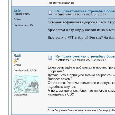
Просто так сказал (с)
Estel
Re: Гранатометная стрельба с борт
Редкий гость
«
Ответ #26 :
14 Марта 2007, 14:25:19 »
Offline
Обычная асфальтовая дорога в лесу. Скор
Сообщений: 15
Арбалетом я эту штуку назвал из-за рычаг
Выстрелить РПГ с борта? Это как? На борт
Radi
Re: Гранатометная стрельба с борт
ДСП
«
Ответ #27 :
14 Марта 2007, 14:53:36 »
Offline
Если речь идёт о арбалетах и прочих "рог
Сообщений: 2,568
спортзал?
Думаю, что в принципе можно забросить не
Вопрос: зачем?
Ответ типа: "что бы побыстрее свернуть г
подобных штучек.
А по фактуре и так ясно, что ничего в спор
находились СВУ.
Общаемся!
Если бы у меня были казаки, я завоевал бы мир (с) Н