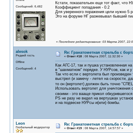
Кстати, показательен еще тот факт, что Н
Сообщений: 6,482
Коэффициент попадания - 0.2
Для уверенного поражения цели нужно 5 раке
Это на форуме НГ разжевывал бывший пил
«
Последнее редактирование: 03 Марта 2007, 22:0
alesok
Re: Гранатометная стрельба с борт
Редкий гость
«
Ответ #18 :
08 Марта 2007, 11:32:30 »
Offline
Как АГС-17, так и пушка установленная н
Сообщений: 4
в "шахматном" порядке. У НУРсов, как и у
Так что если с вертолета был произведен 
выстрел (и замечу - летел на скорости, да
то он (вертолет) должен быть точно "СПЕ
Использовать вертолет для уничтожения о
своими - это вааще прикол обкурившегося
PS не разу не видел на вертушках устано
и на подвеске НУРсы и(или) бомбы.
Leon
Re: Гранатометная стрельба с борт
Глобальный модератор
«
Ответ #19 :
08 Марта 2007, 14:57:57 »