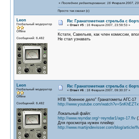
«
Последнее редактирование: 16 Февраля 2007, 23
Просто так сказал (с)
Leon
Re: Гранатометная стрельба с борт
Глобальный модератор
«
Ответ #5 :
16 Февраля 2007, 23:58:53 »
Offline
Кстати, Савельев, как член комиссии, впо
Сообщений: 6,482
Не стал узнавать
Leon
Re: Гранатометная стрельба с борт
Глобальный модератор
«
Ответ #6 :
18 Февраля 2007, 09:30:37 »
Offline
НТВ "Военное дело" Гранатометы АГС-17
Сообщений: 6,482
http://www.youtube.com/watch?v=5nKhEZT
Локальный файл:
http://www.reyndar.org/~reyndar1/ags-17.flv
(
Для просмотра нужен плейер:
http://www.martijndevisser.com/blog/article/f