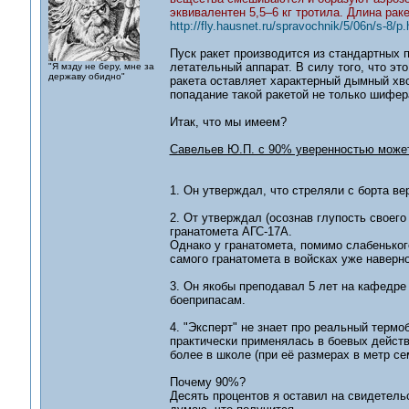
эквивалентен 5,5–6 кг тротила. Длина раке
http://fly.hausnet.ru/spravochnik/5/06n/s-8/p.
Пуск ракет производится из стандартных 
летательный аппарат. В силу того, что это
"Я мзду не беру, мне за
державу обидно"
ракета оставляет характерный дымный хво
попадание такой ракетой не только шифера
Итак, что мы имеем?
Савельев Ю.П. с 90% уверенностью може
1. Он утверждал, что стреляли с борта ве
2. От утверждал (осознав глупость своего
гранатомета АГС-17А.
Однако у гранатомета, помимо слабеньког
самого гранатомета в войсках уже наверно
3. Он якобы преподавал 5 лет на кафедре
боеприпасам.
4. "Эксперт" не знает про реальный терм
практически применялась в боевых действи
более в школе (при её размерах в метр се
Почему 90%?
Десять процентов я оставил на свидетель