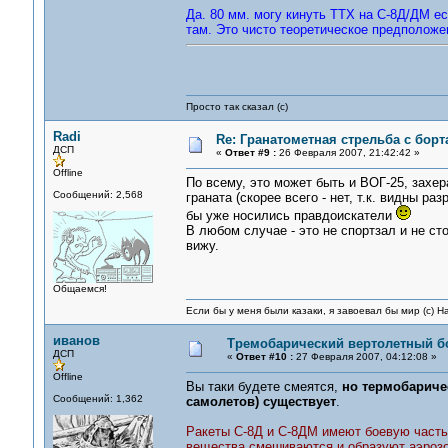
Да. 80 мм. могу кинуть ТТХ на С-8Д/ДМ ес
там. Это чисто теоретическое предположен
Просто так сказал (с)
Radi
Re: Гранатометная стрельба с борт
ДСП
«
Ответ #9 :
26 Февраля 2007, 21:42:42 »
Offline
По всему, это может быть и ВОГ-25, захе
Сообщений: 2,568
граната (скорее всего - нет, т.к. видны р
бы уже носились правдоискатели
В любом случае - это не спортзал и не сто
вижу.
Общаемся!
Если бы у меня были казаки, я завоевал бы мир (с) Н
иванов
Тремобарический вертолетный б
ДСП
«
Ответ #10 :
27 Февраля 2007, 04:12:08 »
Offline
Вы таки будете смеятся,
но термобарич
Сообщений: 1,362
самолетов) существует
.
Ракеты С-8Д и С-8ДМ имеют боевую часть
вещества смешиваются и образуют аэроз