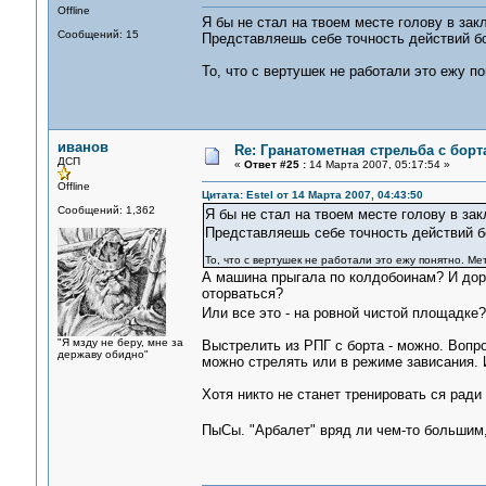
Offline
Я бы не стал на твоем месте голову в за
Сообщений: 15
Представляешь себе точность действий бой
То, что с вертушек не работали это ежу п
иванов
Re: Гранатометная стрельба с борт
ДСП
«
Ответ #25 :
14 Марта 2007, 05:17:54 »
Offline
Цитата: Estel от 14 Марта 2007, 04:43:50
Сообщений: 1,362
Я бы не стал на твоем месте голову в з
Представляешь себе точность действий бо
То, что с вертушек не работали это ежу понятно. Ме
А машина прыгала по колдобоинам? И доро
оторваться?
Или все это - на ровной чистой площадк
"Я мзду не беру, мне за
Выстрелить из РПГ с борта - можно. Вопр
державу обидно"
можно стрелять или в режиме зависания. И
Хотя никто не станет тренировать ся ради
ПыСы. "Арбалет" вряд ли чем-то большим,