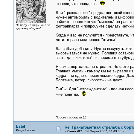
шансов, что попадешь.
Для "гражданских" предлагаю такой экспе
нужен автомобиль с водителем и цифровой
найдите неподвижную "мишень" на расстоя
"Я мзду не беру, мне за
фотоаппарат и попробуйте сделать четкий 
державу обидно"
Когда у вас не получится - представьте, 
летит в разы медленнее "птички".
Да, забыл добавить. Нужно высунуть хотя
высовываться не нужно. Полиция остановит
взять для "чистоты" эксперимента тубус д
Я сам с вертолета не стрелял. Но фотогр
Главная мысль - камеру бы не вырвало из 
кадра - ни одного приемлемого кадра. Даж
Болтанка, ветер, скорость - не дают.
ПыСы. Для "негражданских" - полная бесс
мне понятна.
Просто так сказал (с)
Estel
Re: Гранатометная стрельба с борт
Редкий гость
«
Ответ #24 :
14 Марта 2007, 04:43:50 »