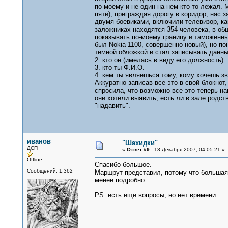
по-моему и не один на нем кто-то лежал. 
пяти), преграждая дорогу в коридор, нас 
двумя боевиками, включили телевизор, как
заложниках находятся 354 человека, в об
показывать по-моему границу и таможенн
был Nokia 1100, совершенно новый), но по
темной обложкой и стал записывать данны
2. кто он (имелась в виду его должность).
3. кто ты Ф.И.О.
4. кем ты являешься тому, кому хочешь зв
Аккуратно записав все это в свой блокнот
спросила, что возможно все это теперь на
они хотели выявить, есть ли в зале родст
"надавить".
иванов
"Шахидки"
ДСП
«
Ответ #9 :
13 Декабря 2007, 04:05:21 »
Offline
Спасибо большое.
Сообщений: 1,362
Маршрут представил, потому что большая
менее подробно.
PS. есть еще вопросы, но нет времени