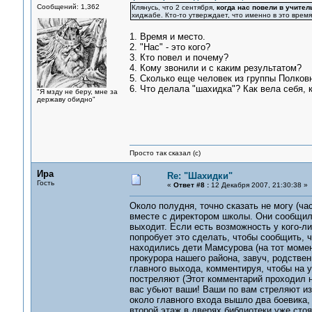
Сообщений: 1,362
Клянусь, что 2 сентября,
когда нас повели в учител
хиджабе. Кто-то утверждает, что именно в это врем
1. Время и место.
2. "Нас" - это кого?
3. Кто повел и почему?
4. Кому звонили и с каким результатом?
5. Сколько еще человек из группы Полковн
6. Что делала "шахидка"? Как вела себя, 
"Я мзду не беру, мне за
державу обидно"
Просто так сказал (с)
Ира
Re: "Шахидки"
Гость
«
Ответ #8 :
12 Декабря 2007, 21:30:38 »
Около полудня, точно сказать не могу (ча
вместе с директором школы. Они сообщили
выходит. Если есть возможность у кого-ли
попробует это сделать, чтобы сообщить, ч
находились дети Мамсурова (на тот моме
прокурора нашего района, завуч, родствен
главного выхода, комментируя, чтобы на 
постреляют (Этот комментарий проходил н
вас убьют ваши! Ваши по вам стреляют из 
около главного входа вышло два боевика, 
второй этаж в дверях библиотеки уже сто