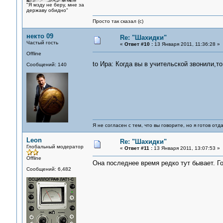
"Я мзду не беру, мне за
державу обидно"
Просто так сказал (с)
некто 09
Re: "Шахидки"
Частый гость
«
Ответ #10 :
13 Января 2011, 11:36:28 »
Offline
to Ира: Когда вы в учительской звонили,т
Сообщений: 140
Я не согласен с тем, что вы говорите, но я готов от
Leon
Re: "Шахидки"
Глобальный модератор
«
Ответ #11 :
13 Января 2011, 13:07:53 »
Offline
Она последнее время редко тут бывает. Г
Сообщений: 6,482