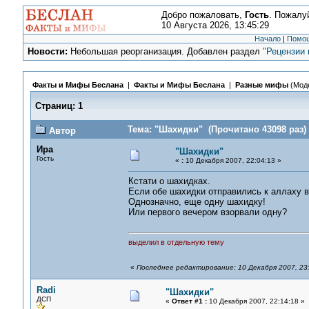
Добро пожаловать,
Гость
. Пожалу
10 Августа 2026, 13:45:29
Начало
|
Помо
Новости:
Небольшая реорганизация. Добавлен раздел
"Рецензии 
Факты и Мифы Беслана
|
Факты и Мифы Беслана
|
Разные мифы
(Мод
Страниц:
1
Тема: "Шахидки" (Прочитано 43098 раз)
Автор
Ира
"Шахидки"
Гость
«
:
10 Декабря 2007, 22:04:13 »
Кстати о шахидках.
Если обе шахидки отправились к аллаху ве
Однозначно, еще одну шахидку!
Или первого вечером взорвали одну?
выделил в отдельную тему
«
Последнее редактирование: 10 Декабря 2007, 23
Radi
"Шахидки"
ДСП
«
Ответ #1 :
10 Декабря 2007, 22:14:18 »