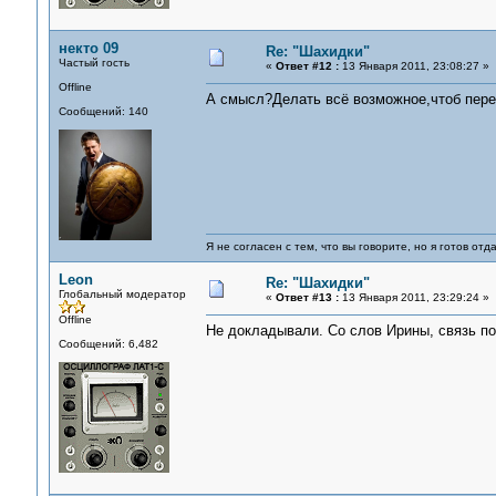
некто 09
Re: "Шахидки"
Частый гость
«
Ответ #12 :
13 Января 2011, 23:08:27 »
Offline
А смысл?Делать всё возможное,чтоб пере
Сообщений: 140
Я не согласен с тем, что вы говорите, но я готов от
Leon
Re: "Шахидки"
Глобальный модератор
«
Ответ #13 :
13 Января 2011, 23:29:24 »
Offline
Не докладывали. Со слов Ирины, связь по
Сообщений: 6,482