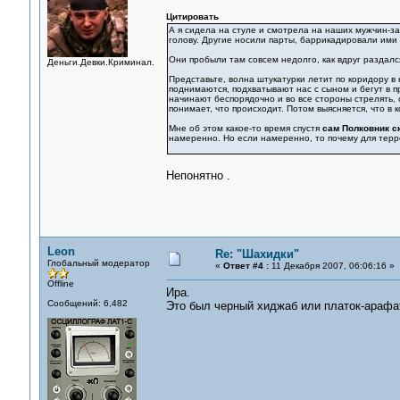
Цитировать
А я сидела на стуле и смотрела на наших мужчин-з
голову. Другие носили парты, баррикадировали ими 
Они пробыли там совсем недолго, как вдруг раздал
Деньги.Девки.Криминал.
Представьте, волна штукатурки летит по коридору в 
поднимаются, подхватывают нас с сыном и бегут в п
начинают беспорядочно и во все стороны стрелять, с
понимает, что происходит. Потом выясняется, что в
Мне об этом какое-то время спустя
сам Полковник с
намеренно. Но если намеренно, то почему для терр
Непонятно .
Leon
Re: "Шахидки"
Глобальный модератор
«
Ответ #4 :
11 Декабря 2007, 06:06:16 »
Offline
Ира.
Сообщений: 6,482
Это был черный хиджаб или платок-арафа