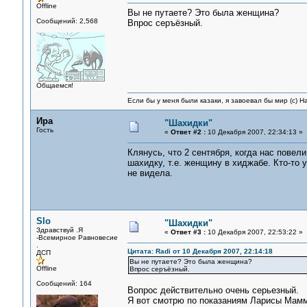
Offline
Вы не путаете? Это была женщина?
Сообщений: 2,568
Впрос серъёзный.
Общаемся!
Если бы у меня были казаки, я завоевал бы мир (с) Н
Ира
"Шахидки"
Гость
«
Ответ #2 :
10 Декабря 2007, 22:34:13 »
Клянусь, что 2 сентября, когда нас повел
шахидку, т.е. женщину в хиджабе. Кто-то 
не видела.
Slo
"Шахидки"
Здравствуй .Я
«
Ответ #3 :
10 Декабря 2007, 22:53:22 »
-Всемирное Равновесие
.
Цитата: Radi от 10 Декабря 2007, 22:14:18
ДСП
Вы не путаете? Это была женщина?
Offline
Впрос серъёзный.
Сообщений: 164
Вопрос действительно очень серьезный.
Я вот смотрю по показаниям Ларисы Мамми