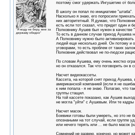
поэтому смог удержать Ингушетию от бол
В школу он попал по инициативе "штаба".
Насколько я знаю, его попросили приехат
них авторитетный. Я думаю, что Полковник
есть если тот сказал, что придет один и бе
Полковнику Аушев был нужен в качестве "
"Я мзду не беру, мне за
державу обидно"
То есть в данном случае приход Аушева н
А Полковнику нужно было активизировать 
людей еще несколько дней. Он потому и о
уговорами, то есть проблем от таких зало
Полковник действовал не по-людски раци
По словам Аушева, ему очень жестко огра
но он отказался. Так что поговорить он в 
Насчет видеокассеты.
Кассета, на которой снят приход Аушева,
американской компанией (если я не ошибаю
к ним попала - я не знаю. Полагаю, что т
группы стащил.
На той кассете показано, как Аушев выход
не могла "уйти" с Аушевым. Или те кадры 
Насчет масок.
Боевики готовы были умереть, но это не 
опознаными на тот случай, если группе у
или нечего терять или ... не было масок (к
Сомнений не развею, конечно, но может ка