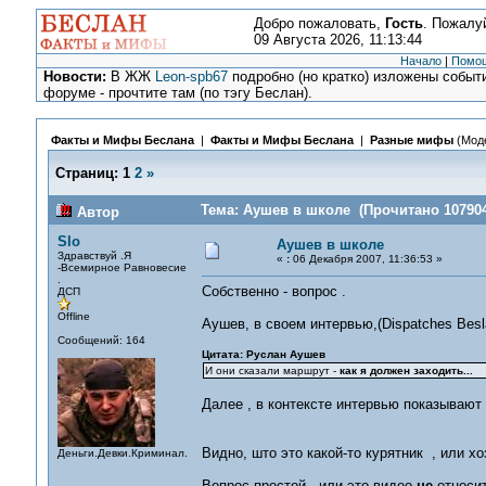
Добро пожаловать,
Гость
. Пожалу
09 Августа 2026, 11:13:44
Начало
|
Помо
Новости:
В ЖЖ
Leon-spb67
подробно (но кратко) изложены событи
форуме - прочтите там (по тэгу Беслан).
Факты и Мифы Беслана
|
Факты и Мифы Беслана
|
Разные мифы
(Мод
Страниц:
1
2
»
Тема: Аушев в школе (Прочитано 107904
Автор
Slo
Аушев в школе
Здравствуй .Я
«
:
06 Декабря 2007, 11:36:53 »
-Всемирное Равновесие
.
Собственно - вопрос .
ДСП
Offline
Аушев, в своем интервью,(Dispatches Besla
Сообщений: 164
Цитата: Руслан Аушев
И они сказали маршрут -
как я должен заходить...
Далее , в контексте интервью показывают
Видно, што это какой-то курятник , или х
Деньги.Девки.Криминал.
Вопрос простой - или это видео
не
относит