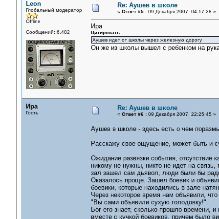
Leon
Re: Аушев в школе
Глобальный модератор
«
Ответ #5 :
09 Декабря 2007, 04:17:28 »
Offline
Ира
Сообщений: 6,482
Цитировать
Аушев идет от школы через железную дорогу
Он же из школы вышел с ребенком на рука
Ира
Re: Аушев в школе
Гость
«
Ответ #6 :
09 Декабря 2007, 22:25:45 »
Аушев в школе - здесь есть о чем поразм
Расскажу свое ощущение, может быть и с
Ожидание развязки события, отсутствие к
никому не нужны, никто не идет на связь, 
зал зашел сам дьявол, люди были бы рад
Оказалось проще. Зашел боевик и объявил
боевики, которые находились в зале натян
Через некоторое время нам объявили, что 
"Вы сами объявили сухую голодовку!".
Бог его знает, сколько прошло времени, и
вместе с кучкой боевиков, причем было вид