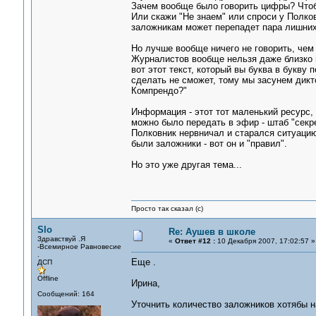
Зачем вообще было говорить цифры? Чтобы
Или скажи "Не знаем" или спроси у Полков
заложникам может перепадет пара лишних
Но лучше вообще ничего не говорить, чем
Журналистов вообще нельзя даже близко п
вот этот текст, который вы буква в букву 
сделать не сможет, тому мы засунем дикт
Компрендо?"
Информация - этот тот маленький ресурс,
можно было передать в эфир - штаб "секре
Полковник нервничал и старался ситуацию 
были заложники - вот он и "правил".
Но это уже другая тема...
Просто так сказал (с)
Slo
Re: Аушев в школе
Здравствуй .Я
«
Ответ #12 :
10 Декабря 2007, 17:02:57 »
-Всемирное Равновесие
.
Еще .
ДСП
Offline
Ирина,
Сообщений: 164
Уточнить количество заложников хотябы на