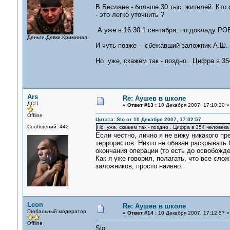
В Беслане - больше 30 тыс. жителей. Кто 
- это легко уточнить ?
А уже в 16.30 1 сентября, по докладу РОВ
Деньги.Девки.Криминал.
И чуть позже - сбежавший заложник А.Ш. 
Но уже, скажем так - поздно . Цифра в 3
Ars
Re: Аушев в школе
ДСП
«
Ответ #13 :
10 Декабря 2007, 17:10:20 »
Offline
Цитата: Slo от 10 Декабря 2007, 17:02:57
Сообщений: 442
Но уже, скажем так - поздно . Цифра в 354 человек
Если честно, лично я не вижу никакого п
террористов. Никто не обязан раскрывать
окончания операции (то есть до освобожде
Как я уже говорил, полагать, что все сло
заложников, просто наивно.
Leon
Re: Аушев в школе
Глобальный модератор
«
Ответ #14 :
10 Декабря 2007, 17:12:57 »
Offline
Slo