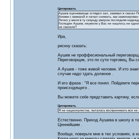
Цитировать
Аушев оценивающе оглядел зал, закивал и сказал По
боевик с камерой и начал снимать, как заминирован з
Лично у меня в ту секунду умерла последняя надеж
Господин Аушев, неужели у Вас не нашлось ни одно
не сказали?
Ира,
рискну сказать:
Аушев не проффесиональный переговорщик
Переговорщик, это по сути торговец, Вы с
А Аушев - тоже живой человек. И кто знае
случае надо тдать должное .
И его фраза : "Я все понял. Пойдемте пер
происходящего .
Вы можете себе представить картину, есл
Цитировать
Я не националистка, пыталась воспринимать все не п
Естественно. Приход Аушева в школу в т
Ценнейшим .
Вообще, поверьте мне в тех условиях, в 
Когда надо за минуты сделать многое - и 