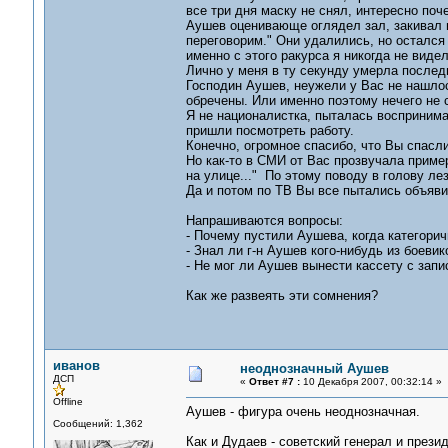
все три дня маску не снял, интересно поч
Аушев оценивающе оглядел зал, закивал и
переговорим." Они удалились, но остался 
именно с этого ракурса я никогда не видел
Лично у меня в ту секунду умерла после
Господин Аушев, неужели у Вас не нашло
обречены. Или именно поэтому нечего не 
Я не националистка, пыталась воспринимат
пришли посмотреть работу.
Конечно, огромное спасибо, что Вы спасли
Но как-то в СМИ от Вас прозвучала пример
на улице..." По этому поводу в голову л
Да и потом по ТВ Вы все пытались объяви
Напрашиваются вопросы:
- Почему пустили Аушева, когда категори
- Знал ли г-н Аушев кого-нибудь из боеви
- Не мог ли Аушев вынести кассету с запи
Как же развеять эти сомнения?
иванов
неоднозначный Аушев
ДСП
«
Ответ #7 :
10 Декабря 2007, 00:32:14 »
Offline
Аушев - фигура очень неоднозначная.
Сообщений: 1,362
Как и Дудаев - советский генерал и прези