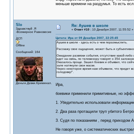
меньше времени на раздумья. То есть есл
Slo
Re: Аушев в школе
Здравствуй .Я
«
Ответ #10 :
10 Декабря 2007, 11:55:52 »
-Всемирное Равновесие
.
Цитата: Ира от 09 Декабря 2007, 22:25:45
ДСП
Аушев в школе - здесь есть о чем поразмыслить.
Offline
Расскажу свое ощущение, может быть и субъективно
Сообщений: 164
Ожидание развязки события, отсутствие какой-либо 
идет на связь, по телевизору говорят о 354 заложник
Оказалось проще. Зашел боевик и объявил, что сейч
зале натянули свои маски.
Через некоторое время нам объявили, что придет вс
голодовку!".
Деньги.Девки.Криминал.
Ира,
боевики применили примитивные, но эффе
1. Убедительно использовали информацию
2. Два раза протащили труп убитого Бетро
3. Судя по показаниям , перед приходом 
Не говоря уже, о систематических выстрел