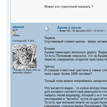
Может кто стрелочкой показать ?
иванов
Аушев в школе
ДСП
«
Ответ #2 :
08 Декабря 2007, 15:43:50 »
Offline
Первое.
Сообщений: 1,362
Спутниковый снимок школы - вверх ногами 
Второе.
Аушев переходил железную дорогу. Видимо
То есть Полковник опасался, что за Ауше
пересек совершенно открытое пространств
Третье.
И спецназ и местные шастали у самых сте
"Я мзду не беру, мне за
державу обидно"
зале сидит более 1000 человек?
Точный план можно попробовать начертить
Что касается видео - то нужно всегда пом
для которого соответствие реальности ст
набрать некий видеоряд, который с его то
последними и "вклеить" кусок из другой пл
То есть при желании можно из существующ
спецназом, спасала банда Полковника. Пр