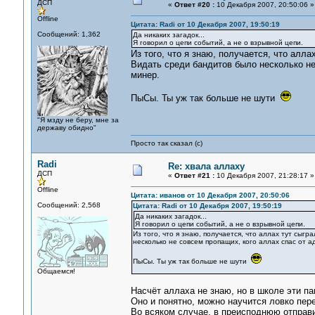
ДСП
«
Ответ #20 :
10 Декабря 2007, 20:50:06 »
Offline
Цитата: Radi от 10 Декабря 2007, 19:50:19
Сообщений: 1,362
Да никаких загадок...
Я говорил о цепи событий, а не о взрывной цепи.
Из того, что я знаю, получается, что алл
Видать среди бандитов было несколько не
минер.
ПыСы. Ты уж так больше не шути
"Я мзду не беру, мне за
державу обидно"
Просто так сказал (с)
Radi
Re: хвала аллаху
ДСП
«
Ответ #21 :
10 Декабря 2007, 21:28:17 »
Offline
Цитата: иванов от 10 Декабря 2007, 20:50:06
Сообщений: 2,568
Цитата: Radi от 10 Декабря 2007, 19:50:19
Да никаких загадок...
Я говорил о цепи событий, а не о взрывной цепи.
Из того, что я знаю, получается, что аллах тут сыг
несколько не совсем пропащих, кого аллах спас от а
ПыСы. Ты уж так больше не шути
Общаемся!
Насчёт аллаха не знаю, но в школе эти па
Оно и понятно, можно научится ловко пере
Во всяком случае, в преисподнюю отправи