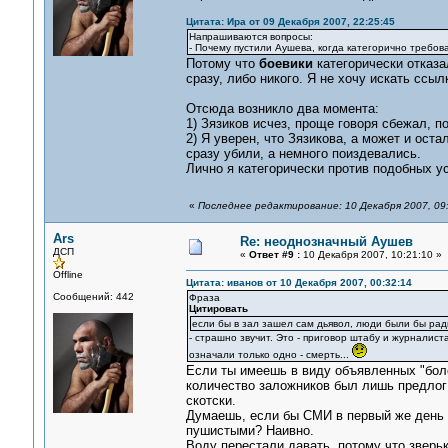
Цитата: Ира от 09 Декабря 2007, 22:25:45
Напрашиваются вопросы:
- Почему пустили Аушева, когда категорично требов
Потому что
боевики
категорически отказа
сразу, либо никого. Я не хочу искать ссылк
Отсюда возникло два момента:
1) Зязиков исчез, проще говоря сбежал, п
2) Я уверен, что Зязикова, а может и ост
сразу убили, а немного поиздевались.
Лично я категорически против подобных у
«
Последнее редактирование: 10 Декабря 2007, 09:
Ars
Re: неоднозначный Аушев
ДСП
«
Ответ #9 :
10 Декабря 2007, 10:21:10 »
Offline
Цитата: иванов от 10 Декабря 2007, 00:32:14
Сообщений: 442
Фраза
Цитировать
если бы в зал зашел сам дьявол, люди были бы рад
- страшно звучит. Это - приговор штабу и журналиста
означали только одно - смерть...
Если ты имеешь в виду объявленных "бол
количество заложников был лишь предлог 
скотски.
Думаешь, если бы СМИ в первый же день о
пушистыми? Наивно.
Воду перестали давать, потому что зверьк