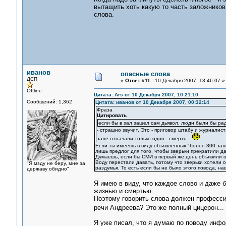
вытащить хоть какую то часть заложников 
слова.
иванов
опасные слова
ДСП
«
Ответ #11 :
10 Декабря 2007, 13:46:07 »
Offline
Цитата: Ars от 10 Декабря 2007, 10:21:10
Сообщений: 1,362
Цитата: иванов от 10 Декабря 2007, 00:32:14
Фраза
Цитировать
если бы в зал зашел сам дьявол, люди были бы рад
- страшно звучит. Это - приговор штабу и журналист
зале означали только одно - смерть...
Если ты имеешь в виду объявленных "более 300 зал
лишь предлог для того, чтобы зверьки прекратили да
Думаешь, если бы СМИ в первый же день объявили о
Воду перестали давать, потому что зверьки хотели 
"Я мзду не беру, мне за
раздумья. То есть если бы не было этого повода, на
державу обидно"
Я имею в виду, что каждое слово и даже 
жизнью и смертью.
Поэтому говорить слова должен професси
речи Андреева? Это же полный цицерон...
Я уже писал, что я думаю по поводу инфо