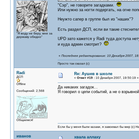
"Сэр", не говорите загадками.
Или нужно за ногти подергать, на огне по
Неужто сапер в группе был из "наших"?
Есть раздел ДСП, если ви такие стеснит
"Я мзду не беру, мне за
державу обидно"
UPD зато кажется у Radi туда доступа нету
и куда админ смотрит?
«
Последнее редактирование: 10 Декабря 2007, 18:
Просто так сказал (с)
Radi
Re: Аушев в школе
ДСП
«
Ответ #19 :
10 Декабря 2007, 19:50:19 »
Offline
Да никаких загадок...
Сообщений: 2,568
Я говорил о цепи событий, а не о взрывной
Общаемся!
Если бы у меня были казаки, я завоевал бы мир (с) Н
иванов
хвала аллаху