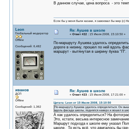
В данном случае, цена вопроса - это тем
Если бы у меня были казаки, я завоевал бы мир (с) Н
Leon
Re: Аушев в школе
Глобальный модератор
«
Ответ #22 :
15 Июля 2008, 15:10:50 »
Offline
По-маршруту Аушева удалось определитьс
Сообщений: 6,482
дороге в низину, прошел по ней вдоль фас
маршрут - вытянутая в ширину буква "П".
иванов
Re: Аушев в школе
ДСП
«
Ответ #23 :
15 Июля 2008, 17:21:00 »
Offline
Цитата: Leon от 15 Июля 2008, 15:10:50
Сообщений: 1,362
По-маршруту Аушева удалось определиться. Он выше
вдоль фасада школы, поднялся наверх и вошел в школ
А как удалось определиться? На фотогра
Это, кстати, весьма интересное замечание
Маршрут подхода к школе ему указал Пол
школе. То есть всё, что двигалось бы гд