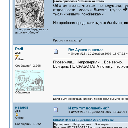
этого привело к бОльшим жертвам.
Об этом и речь, что там - не подумали, ту
отдельности - мелочи. Вместе - группа Н
тысячи живыми покойниками.
Не пробовал представить, что бы было,
е
"Я мзду не беру, мне за
державу обидно"
Просто так сказал (с)
Radi
Re: Аушев в школе
ДСП
«
Ответ #17 :
10 Декабря 2007, 18:07:52 »
Offline
Проверили... Непроверили... Всё верно.
Сообщений: 2,568
Вся цепь НЕ СРАБОТАЛА потому, что хоть 
Общаемся!
Если бы у меня были казаки, я завоевал бы мир (с) Н
иванов
И кто тот волшебник?
ДСП
«
Ответ #18 :
10 Декабря 2007, 18:44:39 »
Offline
Цитата: Radi от 10 Декабря 2007, 18:07:52
Сообщений: 1,362
Проверили... Непроверили... Всё верно.
Вся цепь НЕ СРАБОТАЛА потому, что хоть кто то ока