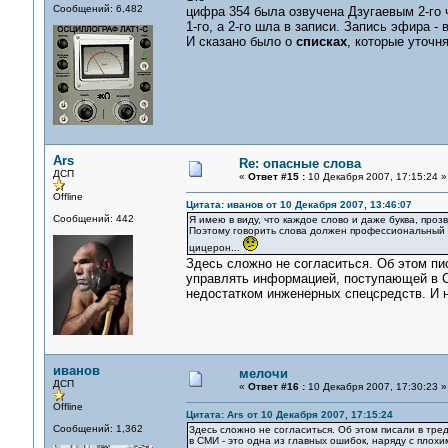
Сообщений: 6,482
цифра 354 была озвучена Дзугаевым 2-го 
1-го, а 2-го шла в записи. Запись эфира -
И сказано было о
списках
, которые уточн
Ars
Re: опасные слова
ДСП
«
Ответ #15 :
10 Декабря 2007, 17:15:24 »
Offline
Цитата: иванов от 10 Декабря 2007, 13:46:07
Сообщений: 442
Я имею в виду, что каждое слово и даже буква, про
Поэтому говорить слова должен профессиональный 
цицерон...
Здесь сложно не согласиться. Об этом пи
управлять информацией, поступающей в С
недостатком инженерных спецсредств. И н
иванов
мелочи
ДСП
«
Ответ #16 :
10 Декабря 2007, 17:30:23 »
Offline
Цитата: Ars от 10 Декабря 2007, 17:15:24
Сообщений: 1,362
Здесь сложно не согласиться. Об этом писали в тр
в СМИ - это одна из главных ошибок, наряду с пло