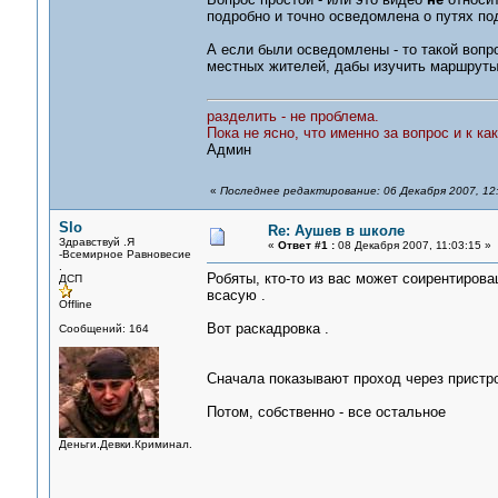
подробно и точно осведомлена о путях по
А если были осведомлены - то такой вопр
местных жителей, дабы изучить маршруты
разделить - не проблема.
Пока не ясно, что именно за вопрос и к ка
Админ
«
Последнее редактирование: 06 Декабря 2007, 12
Slo
Re: Аушев в школе
Здравствуй .Я
«
Ответ #1 :
08 Декабря 2007, 11:03:15 »
-Всемирное Равновесие
.
Робяты, кто-то из вас может соирентировац
ДСП
всасую .
Offline
Вот раскадровка .
Сообщений: 164
Сначала показывают проход через пристро
Потом, собственно - все остальное
Деньги.Девки.Криминал.