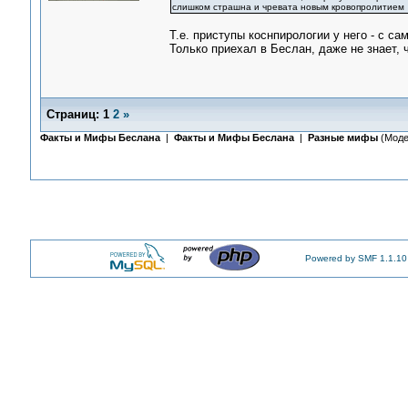
слишком страшна и чревата новым кровопролитием
Т.е. приступы коснпирологии у него - с с
Только приехал в Беслан, даже не знает, 
Страниц:
1
2
»
Факты и Мифы Беслана
|
Факты и Мифы Беслана
|
Разные мифы
(Моде
Powered by SMF 1.1.10