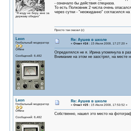
- означало бы действия спецназа.
То есть Полковник 2 числа очень опасалс
через сутки - "неожиданно" согласился н
"Я мзду не беру, мне за
державу обидно"
Просто так сказал (с)
Leon
Re: Аушев в школе
Глобальный модератор
«
Ответ #24 :
15 Июля 2008, 17:27:20 »
Offline
Определялся не я. Ирина упомянула в раз
Сообщений: 6,482
Внимание на этом не заострял, на месте н
Leon
Re: Аушев в школе
Глобальный модератор
«
Ответ #25 :
15 Июля 2008, 17:53:52 »
Offline
Собственно, нашел это место на фотогра
Сообщений: 6,482