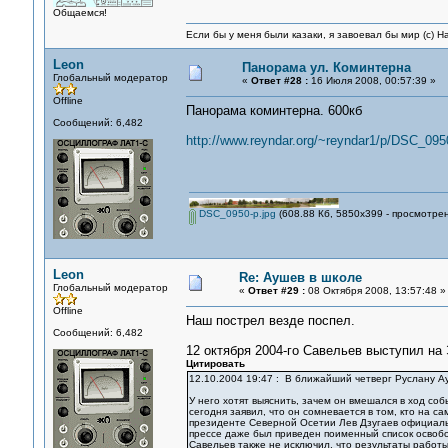
Общаемся!
Если бы у меня были казаки, я завоевал бы мир (с) Н
Leon
Панорама ул. Коминтерна
Глобальный модератор
«
Ответ #28 :
16 Июля 2008, 00:57:39 »
Offline
Панорама коминтерна. 600кб
Сообщений: 6,482
http://www.reyndar.org/~reyndar1/p/DSC_0950
DSC_0950-p.jpg
(608.88 Кб, 5850x399 - просмотрен
Leon
Re: Аушев в школе
Глобальный модератор
«
Ответ #29 :
08 Октября 2008, 13:57:48 »
Offline
Наш пострел везде поспел.
Сообщений: 6,482
12 октября 2004-го Савельев выступил на 
Цитировать
12.10.2004 19:47 : В ближайший четверг Руслану А
У него хотят выяснить, зачем он вмешался в ход со
сегодня заявил, что он сомневается в том, кто на 
президенте Северной Осетии Лев Дзугаев официаль
прессе даже был приведен поименный список освобо
Савельев также не исключил, что результаты работы