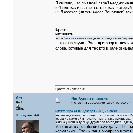
Я считаю, что при всей своей неоднознач
в банде как и в стае, есть вожак. Которы
ни Дзасохов (ни тем более Зангионов) так
Фраза
Цитировать
если бы в зал зашел сам дьявол, люди были бы рады
- страшно звучит. Это - приговор штабу и 
слова, которые для тех кто в зале означал
Просто так сказал (с)
Ars
Re: Аушев в школе
ДСП
«
Ответ #8 :
10 Декабря 2007, 09:56:49 »
Offline
Цитата: Ира от 09 Декабря 2007, 22:25:45
Сообщений: 442
Аушев оценивающе оглядел зал, закивал и сказал По
боевик с камерой и начал снимать, как заминирован з
Лично у меня в ту секунду умерла последняя надеж
Мне не хотелось бы его осуждать... Но, н
нормально". Это бы тебя ободрило в тот 