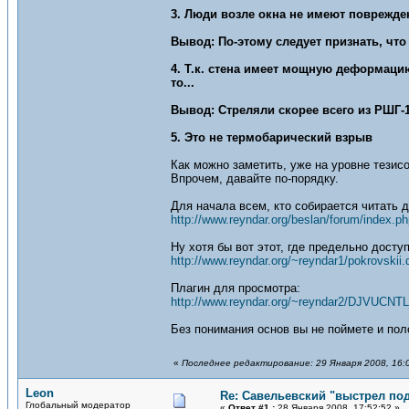
3. Люди возле окна не имеют поврежде
Вывод: По-этому следует признать, что
4. Т.к. стена имеет мощную деформаци
то...
Вывод: Стреляли скорее всего из РШГ-
5. Это не термобарический взрыв
Как можно заметить, уже на уровне тези
Впрочем, давайте по-порядку.
Для начала всем, кто собирается читать 
http://www.reyndar.org/beslan/forum/index.ph
Ну хотя бы вот этот, где предельно досту
http://www.reyndar.org/~reyndar1/pokrovskii.
Плагин для просмотра:
http://www.reyndar.org/~reyndar2/DJVUCN
Без понимания основ вы не поймете и пол
«
Последнее редактирование: 29 Января 2008, 16:
Leon
Re: Савельевский "выстрел по
Глобальный модератор
«
Ответ #1 :
28 Января 2008, 17:52:52 »