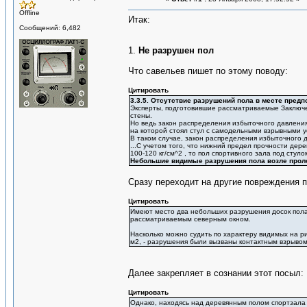
Offline
Итак:
Сообщений: 6,482
1.
Не разрушен пол
Что савельев пишет по этому поводу:
Цитировать
3.3.5. Отсутствие разрушений пола в месте пред
Эксперты, подготовившие рассматриваемые Заключен
стены.
Но ведь закон распределения избыточного давления
на которой стоял стул с самодельными взрывными ус
В таком случае, закон распределения избыточного да
...С учетом того, что нижний предел прочности дер
100-120 кг/см^2 , то пол спортивного зала под сту
Небольшие видимые разрушения пола возле пролом
Сразу переходит на другие повреждения п
Цитировать
Имеют место два небольших разрушения досок пола 
рассматриваемым северным окном.
Насколько можно судить по характеру видимых на ри
м2, - разрушения были вызваны контактным взрывом 
Далее закрепляет в сознании этот посыл:
Цитировать
Однако, находясь над деревянным полом спортзала н