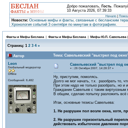
Добро пожаловать,
Гость
. Пожалу
10 Августа 2026, 07:39:33
Начало
|
Помо
Новости:
Основные мифы и факты, связанные с бесланским терак
Хронология событий 3 сентября по минутам в фотографиях.
Факты и Мифы Беслана
|
Факты и Мифы Беслана
|
Мифы Ю.П. Савельева
Страниц:
1
2
3
4
»
Тема: Савельевский "выстрел под окно"
Автор
Leon
Савельевский "выстрел под о
Глобальный модератор
«
:
26 Октября 2007, 14:28:37 »
Offline
Ну, приступим, помолясь.
Сообщений: 6,482
Долго не мог начать, т.к. разобрать то, 
При этом надо не только разобрать, но и
Гражданин Савельев с таким виртуозным 
В общем, сделаю попытку разложить всё 
Итак, основные тезисы Савельева:
1. Не разрушен пол возле окна, хотя, 
2. Не разрушен горизонтальный перепл
действовать избыточное давление поря