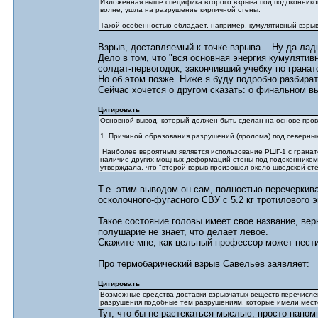
Изложенная выше специфика второго взрыва под подоконником 
волне, ушла на разрушение кирпичной стены.
Такой особенностью обладает, например, кумулятивный взрыв
Взрыв, доставляемый к точке взрыва... Ну да ладн
Дело в том, что "вся основная энергия кумулятив
солдат-первогодок, закончивший учебку по грана
Но об этом позже. Ниже я буду подробно разбирать
Сейчас хочется о другом сказать: о финальном в
Цитировать
Основной вывод, который должен быть сделан на основе пров
1. Причиной образования разрушений (пролома) под северным
Наиболее вероятным является использование РШГ-1 с гранатой
наличие других мощных деформаций стены под подоконником, 
утверждала, что "второй взрыв произошел около шведской сте
Т.е. этим выводом он сам, полностью перечеркив
осколочного-фугасного СВУ с 5.2 кг тротилового э
Такое состояние головы имеет свое название, вер
полушарие не знает, что делает левое.
Скажите мне, как цельный профессор может нести 
Про термобарический взрыв Савельев заявляет:
Цитировать
Возможные средства доставки взрывчатых веществ перечислен
разрушения подобные тем разрушениям, которые имели место
Тут, что бы не растекаться мыслью, просто напом