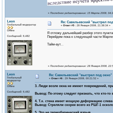
«
Последнее редактирование: 15 Марта 2008, 04:2
Leon
Re: Савельевский "выстрел по
Глобальный модератор
«
Ответ #5 :
28 Января 2008, 21:38:34 »
Offline
Я отложу дальнейший разбор этого пункта
Сообщений: 6,482
Перейдем пока к следующей части Марлез
Тайм-аут...
«
Последнее редактирование: 28 Января 2008, 22:
Leon
Re: Савельевский "выстрел под окно"
Глобальный
«
Ответ #6 :
29 Января 2008, 00:21:52 »
модератор
3. Люди возле окна не имеют повреждений, пр
Offline
Сообщений: 6,482
Вывод: По-этому следует признать, что кто-то
4. Т.к. стена имеет мощную деформацию слева
Вывод: Стреляли скорее всего из РШГ-1 оскол
5. Это не термобарический взрыв