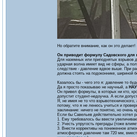
Но обратите внимание, как он это делает!
Он приводит формулу Садовского для 
Для наземных или приподнятых взрывов д
ударная волна имеет вид не сферы, а пол
следствие - давление вдвое выше. При р
должна стоять на подоконнике, шириной б
Казалось бы - чего это я: давление то буд
Да я просто показываю не научный, а
НА
Он привел формулы, в которых ни кто, кро
допустит студент-недоучка. А если допуст
Я, не имея не то что взрывотехнического
потому, что я не ленюсь учиться и прове
заклинание: ничего не понятно, но очень к
Если бы Савельев действительно хотел ра
1. Ему требовалось бы ввести увеличива
2. Учесть упругость преграды (тоже влияет
3. Внести коррективы на пониженное атмо
атмосферное давление там 720 мм, вмест