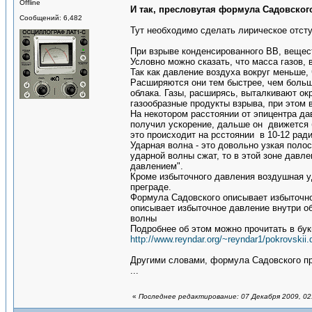
Offline
И так, пресловутая формула Садовског
Сообщений: 6,482
Тут необходимо сделать лирическое отсту
При взрыве конденсированного ВВ, вещест
Условно можно сказать, что масса газов, 
Так как давление воздуха вокруг меньше,
Расширяются они тем быстрее, чем больш
облака. Газы, расширясь, выталкивают ок
газообразные продукты взрыва, при этом 
На некотором расстоянии от эпицентра да
получил ускорение, дальше он движется 
это происходит на рсстоянии в 10-12 рад
Ударная волна - это довольно узкая поло
ударной волны сжат, то в этой зоне давл
давлением".
Кроме избыточного давления воздушная у
преграде.
Формула Садовского описывает избыточно
описывает избыточное давление внутри об
волны
Подробнее об этом можно прочитать в бук
http://www.reyndar.org/~reyndar1/pokrovskii.
Другими словами, формула Садовского пр
...
«
Последнее редактирование: 07 Декабря 2009, 02