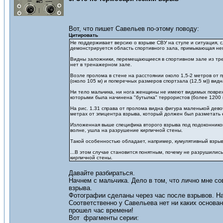
Вот, что пишет Савельев по-этому поводу:
Цитировать
Не поддерживает версию о взрыве СВУ на стуле и ситуация, сл
демонстрируется область спортивного зала, примыкающая непо
Видны заложники, перемещающиеся в спортивном зале из трен
нет в тренажерном зале.
Возле пролома в стене на расстоянии около 1,5-2 метров от 
(около 105 м) и поперечных размеров спортзала (12,5 м)) ви
Ни тело мальчика, ни нога женщины не имеют видимых повреж
которыми была начинена "бутылка" террористов (более 1200 
На рис. 1.31 справа от пролома видна фигура маленькой девоч
метрах от эпицентра взрыва, который должен был разметать 
Изложенная выше специфика второго взрыва под подоконником 
волне, ушла на разрушение кирпичной стены.
Такой особенностью обладает, например, кумулятивный взрыв
...В этом случае становится понятным, почему не разрушилис
кирпичной стены.
Давайте разбираться.
Начнем с мальчика. Дело в том, что лично мне со
взрыва.
Фотографии сделаны через час после взрывов. На
Соответственно у Савельева нет ни каких основан
прошел час времени!
Вот фрагменты серии: