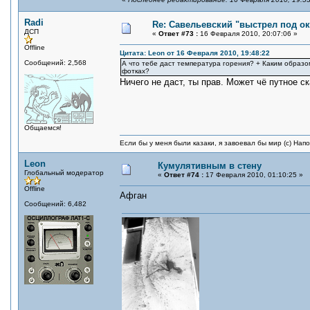
Radi
Re: Савельевский "выстрел под о
ДСП
«
Ответ #73 :
16 Февраля 2010, 20:07:06 »
Offline
Цитата: Leon от 16 Февраля 2010, 19:48:22
Сообщений: 2,568
А что тебе даст температура горения? + Каким образ
фотках?
Ничего не даст, ты прав. Может чё путное ск
Общаемся!
Если бы у меня были казаки, я завоевал бы мир (с) Нап
Leon
Кумулятивным в стену
Глобальный модератор
«
Ответ #74 :
17 Февраля 2010, 01:10:25 »
Offline
Афган
Сообщений: 6,482