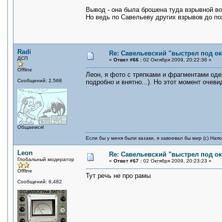
Вывод - она была брошена туда взрывной во
Но ведь по Савельеву других взрывов до п
Radi
Re: Савельевский "выстрел под о
ДСП
«
Ответ #66 :
02 Октября 2009, 20:22:36 »
Offline
Леон, я фото с тряпками и фрагментами оде
Сообщений: 2,568
подробно и внятно...). Но этот момент очеви
Общаемся!
Если бы у меня были казаки, я завоевал бы мир (с) Нап
Leon
Re: Савельевский "выстрел под о
Глобальный модератор
«
Ответ #67 :
02 Октября 2009, 20:23:23 »
Offline
Тут речь не про рамы
Сообщений: 6,482