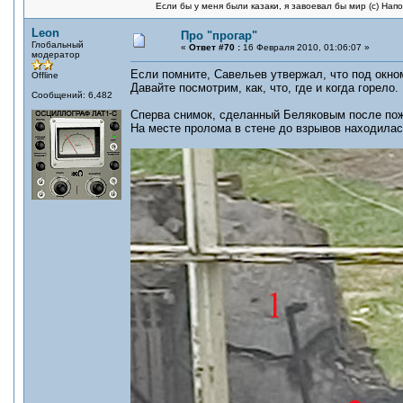
Если бы у меня были казаки, я завоевал бы мир (с) Нап
Leon
Про "прогар"
Глобальный
«
Ответ #70 :
16 Февраля 2010, 01:06:07 »
модератор
Если помните, Савельев утвержал, что под окном
Offline
Давайте посмотрим, как, что, где и когда горело.
Сообщений: 6,482
Сперва снимок, сделанный Беляковым после по
На месте пролома в стене до взрывов находилась 