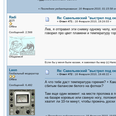
«
Последнее редактирование: 16 Февраля 2010, 01:15:58 о
Radi
Re: Савельевский "выстрел под о
ДСП
«
Ответ #71 :
16 Февраля 2010, 19:24:03 »
Offline
Лев, я отправил эти снимку одному челу, ко
Сообщений: 2,568
говорил про цвет пламени и температуру гор
Общаемся!
Если бы у меня были казаки, я завоевал бы мир (с) Нап
Leon
Re: Савельевский "выстрел под о
Глобальный модератор
«
Ответ #72 :
16 Февраля 2010, 19:48:22 »
Offline
А что тебе даст температура горения? + Ка
Сообщений: 6,482
сбитым балансом белого на фотках?
Там еще один момент: на месте пролома в 
на базаре коровью или свиную ногу, положит
хватит ли 10-ти минут, чтобы прожечь доск
«
Последнее редактирование: 16 Февраля 2010, 19:53