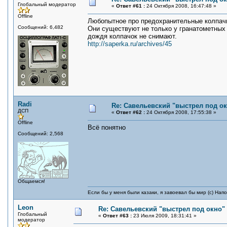
Глобальный модератор
«
Ответ #61 :
24 Октября 2008, 16:47:48 »
Offline
Любопытное про предохранительные колпачк
Сообщений: 6,482
Они существуют не только у гранатометных в
дождя колпачок не снимают.
http://saperka.ru/archives/45
Radi
Re: Савельевский "выстрел под о
ДСП
«
Ответ #62 :
24 Октября 2008, 17:55:38 »
Offline
Всё понятно
Сообщений: 2,568
Общаемся!
Если бы у меня были казаки, я завоевал бы мир (с) Нап
Leon
Re: Савельевский "выстрел под окно"
Глобальный
«
Ответ #63 :
23 Июля 2009, 18:31:41 »
модератор