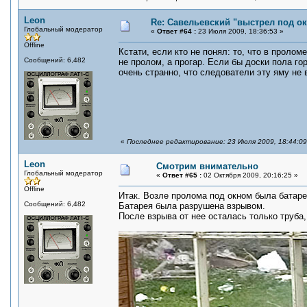
Leon
Re: Савельевский "выстрел под о
Глобальный модератор
«
Ответ #64 :
23 Июля 2009, 18:36:53 »
Offline
Кстати, если кто не понял: то, что в проло
Сообщений: 6,482
не пролом, а прогар. Если бы доски пола го
очень странно, что следователи эту яму не 
«
Последнее редактирование: 23 Июля 2009, 18:44:0
Leon
Смотрим внимательно
Глобальный модератор
«
Ответ #65 :
02 Октября 2009, 20:16:25 »
Offline
Итак. Возле пролома под окном была батаре
Сообщений: 6,482
Батарея была разрушена взрывом.
После взрыва от нее осталась только труба,