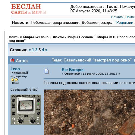
Добро пожаловать,
Гость
. Пожалу
07 Августа 2026, 11:43:25
Начало
|
Помо
Новости:
Небольшая реорганизация. Добавлен раздел
"Рецензии 
Факты и Мифы Беслана
|
Факты и Мифы Беслана
|
Мифы Ю.П. Савельев
под окно"
Страниц:
«
1
2
3
4
»
Тема: Савельевский "выстрел под окно" (
Автор
Leon
Re: Батарея
Глобальный
«
Ответ #60 :
14 Июля 2008, 15:26:16 »
модератор
Пролом под окном нашпигован ржавыми осколкам
Offline
Сообщений: 6,482