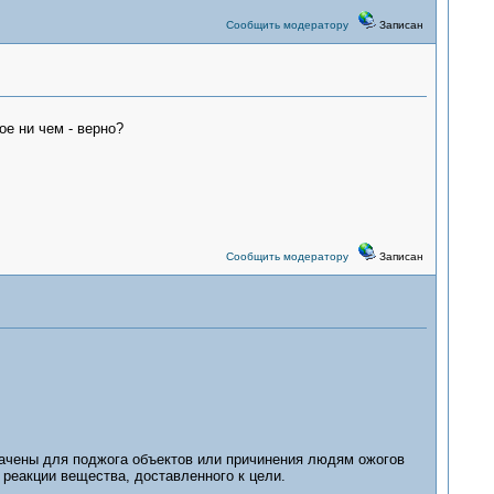
Сообщить модератору
Записан
е ни чем - верно?
Сообщить модератору
Записан
начены для поджога объектов или причинения людям ожогов
 реакции вещества, доставленного к цели.