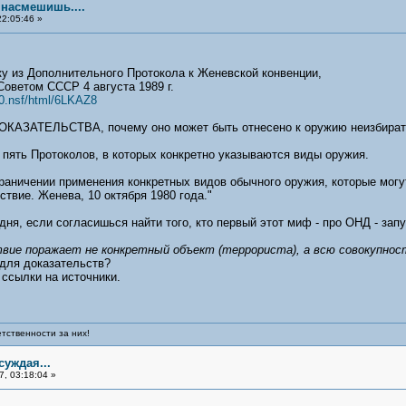
насмешишь....
2:05:46 »
у из Дополнительного Протокола к Женевской конвенции,
оветом СССР 4 августа 1989 г.
s0.nsf/html/6LKAZ8
ОКАЗАТЕЛЬСТВА, почему оно может быть отнесено к оружию неизбирате
ь пять Протоколов, в которых конкретно указываются виды оружия.
граничении применения конкретных видов обычного оружия, которые мог
вие. Женева, 10 октября 1980 года."
дня, если согласишься найти того, кто первый этот миф - про ОНД - запу
твие поражает не конкретный объект (террориста), а всю совокупнос
 для доказательств?
 ссылки на источники.
тственности за них!
уждая...
, 03:18:04 »