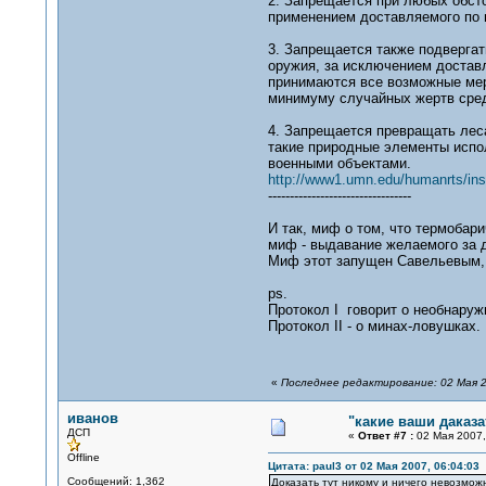
2. Запрещается при любых обст
применением доставляемого по 
3. Запрещается также подверга
оружия, за исключением доставл
принимаются все возможные мер
минимуму случайных жертв сред
4. Запрещается превращать леса
такие природные элементы испол
военными объектами.
http://www1.umn.edu/humanrts/ins
---------------------------------
И так, миф о том, что термобар
миф - выдавание желаемого за 
Миф этот запущен Савельевым, 
ps.
Протокол I говорит о необнаруж
Протокол II - о минах-ловушках.
«
Последнее редактирование: 02 Мая 2
иванов
"какие ваши даказа
ДСП
«
Ответ #7 :
02 Мая 2007,
Offline
Цитата: paul3 от 02 Мая 2007, 06:04:03
Сообщений: 1,362
Доказать тут никому и ничего невозможно