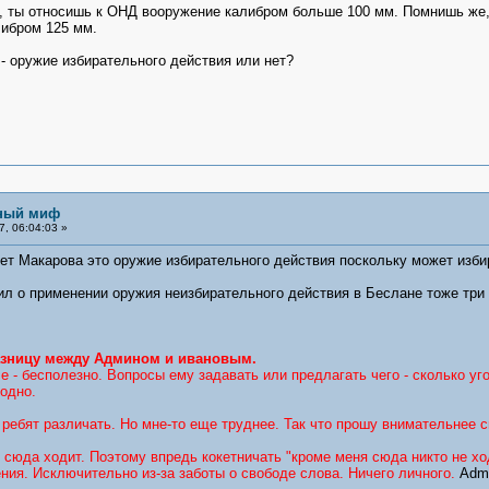
ия, ты относишь к ОНД вооружение калибром больше 100 мм. Помнишь же
либром 125 мм.
- оружие избирательного действия или нет?
ьный миф
, 06:04:03 »
ет Макарова это оружие избирательного действия поскольку может изби
вил о применении оружия неизбирательного действия в Беслане тоже три
зницу между Админом и ивановым.
 - бесполезно. Вопросы ему задавать или предлагать чего - сколько уг
одно.
 ребят различать. Но мне-то еще труднее. Так что прошу внимательнее 
 сюда ходит. Поэтому впредь кокетничать "кроме меня сюда никто не ход
ения. Исключительно из-за заботы о свободе слова. Ничего личного.
Adm