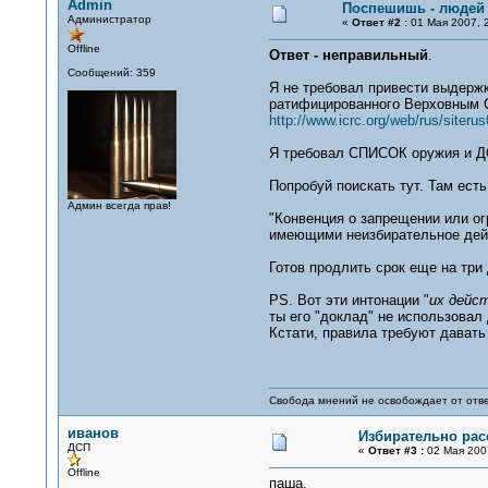
Admin
Поспешишь - людей 
Администратор
«
Ответ #2 :
01 Мая 2007, 2
Offline
Ответ - неправильный
.
Сообщений: 359
Я не требовал привести выдержк
ратифицированного Верховным С
http://www.icrc.org/web/rus/siteru
Я требовал СПИСОК оружия и Д
Попробуй поискать тут. Там ест
Админ всегда прав!
"Конвенция о запрещении или о
имеющими неизбирательное дейст
Готов продлить срок еще на три 
PS. Вот эти интонации "
их дейс
ты его "доклад" не использовал
Кстати, правила требуют давать
Свобода мнений не освобождает от отве
иванов
Избирательно расс
ДСП
«
Ответ #3 :
02 Мая 2007
Offline
паша.