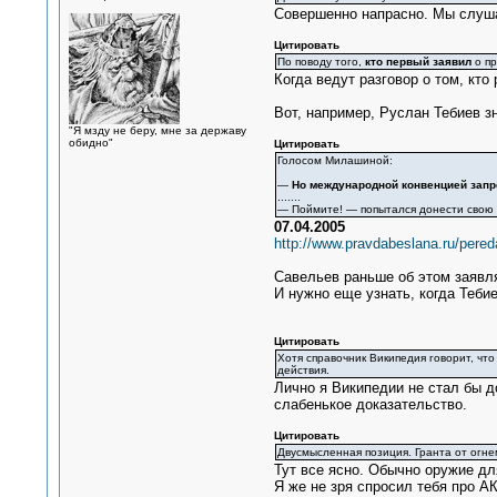
Совершенно напрасно. Мы слуш
Цитировать
По поводу того,
кто первый заявил
о пр
Когда ведут разговор о том, кт
Вот, например, Руслан Тебиев з
"Я мзду не беру, мне за державу
обидно"
Цитировать
Голосом Милашиной:
—
Но международной конвенцией зап
.......
— Поймите! — попытался донести свою
07.04.2005
http://www.pravdabeslana.ru/pere
Савельев раньше об этом заявл
И нужно еще узнать, когда Тебие
Цитировать
Хотя справочник Википедия говорит, чт
действия.
Лично я Википедии не стал бы до
слабенькое доказательство.
Цитировать
Двусмысленная позиция. Гранта от огн
Тут все ясно. Обычно оружие для
Я же не зря спросил тебя про А