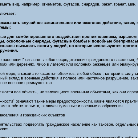
иметь вид, например, огнеметов, фугасов, снарядов, ракет, гранат, мин
ключает:
 оказывать случайное зажигательное или ожоговое действие, такие,
темы;
нные для комбинированного воздействия проникновением, взрывом
ды, осколочные снаряды, фугасные бомбы и подобные боеприпасы
азначен вызывать ожоги у людей, но которые используются против
оружения.
о населения" означает любое сосредоточение гражданского населения, б
лках или деревнях, либо в лагерях или колоннах беженцев или эвакуируе
той мере, в какой это касается объектов, любой объект, который в силу 
ный вклад в военные действия и полное или частичное разрушение, зах
вное военное преимущество.
ляются все объекты, не являющиеся военными объектами, как они опред
жности" означают такие меры предосторожности, какие являются практ
мент обстоятельств, включая гуманные и военные соображения.
населения и гражданских объектов
ятельствах подвергать гражданское население как таковое, отдельных
ужия.