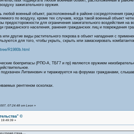
оятельствах подвергать любой военный объект, расположенный в районе
воздуху зажигательного оружия.
ть любой военный объект, расположенный в районе сосредоточения граж
яемого по воздуху, кроме тех случаев, когда такой военный объект чет
ы предосторожности для ограничения зажигательного воздействия на во
и гражданского населения, ранения гражданских лиц и повреждения гра
 или другие виды растительного покрова в объект нападения с примене
ьзуются для того, чтобы укрыть, скрыть или замаскировать комбатанто
tree/R1980b.html
ические боеприпасы (РПО-А, ТБГ7 и пр) являются оружием неизбирательн
действительное.
подхвачен Литвинович и тиражируется на форумах гражданами, слышавш
иваемых рентгеном осколках.
007, 07:24:48 от Leon
»
тельства" ©
 19:49:39 »
-глухая стена....