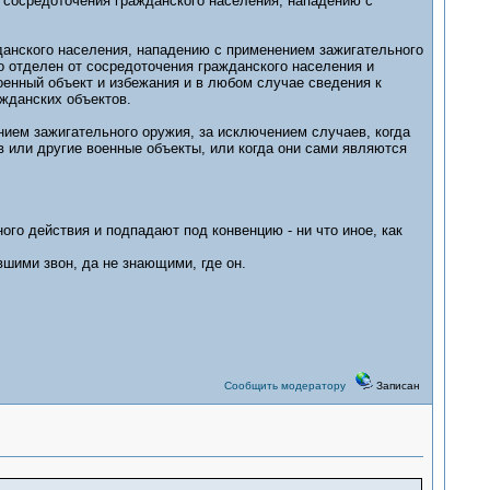
 сосредоточения гражданского населения, нападению с
данского населения, нападению с применением зажигательного
ко отделен от сосредоточения гражданского населения и
енный объект и избежания и в любом случае сведения к
жданских объектов.
нием зажигательного оружия, за исключением случаев, когда
в или другие военные объекты, или когда они сами являются
ого действия и подпадают под конвенцию - ни что иное, как
ими звон, да не знающими, где он.
Сообщить модератору
Записан