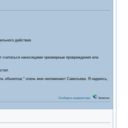
льного действия.
ут считаться наносящими чрезмерные провреждения или
стил.
ть объектов
," очень мне напоминают Савельева. Я надеюсь,
Сообщить модератору
Записан