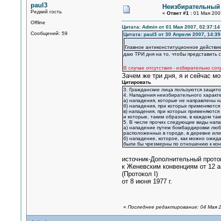
paul3
Неизбирательный
Редкий гость
«
Ответ #1 :
01 Мая 2007
Offline
Цитата: Admin от 01 Мая 2007, 02:37:14
Сообщений: 59
Цитата: paul3 от 30 Апреля 2007, 14:39
Главное антиконституционное действие
даю ТРИ дня на то, чтобы представить с
В случае отсутствия - избирательно сот
Зачем же три дня, я и сейчас мо
Цитировать
3. Гражданские лица пользуются защито
4. Нападения неизбирательного характ
а) нападения, которые не направлены н
б) нападения, при которых применяются
в) нападения, при которых применяются
и которые, таким образом, в каждом та
5. В числе прочих следующие виды нап
а) нападение путем бомбардировки любы
расположенных в городе, в деревне или
б) нападение, которое, как можно ожид
были бы чрезмерны по отношению к кон
источник-Дополнительный прото
к Женевским конвенциям от 12 
(Протокол I)
от 8 июня 1977 г.
«
Последнее редактирование: 04 Мая 2