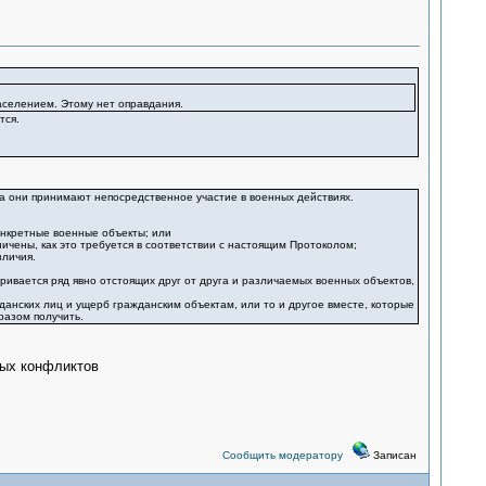
селением. Этому нет оправдания.
тся.
а они принимают непосредственное участие в военных действиях.
онкретные военные объекты; или
ичены, как это требуется в соответствии с настоящим Протоколом;
зличия.
ивается ряд явно отстоящих друг от друга и различаемых военных объектов,
данских лиц и ущерб гражданским объектам, или то и другое вместе, которые
разом получить.
ных конфликтов
Сообщить модератору
Записан