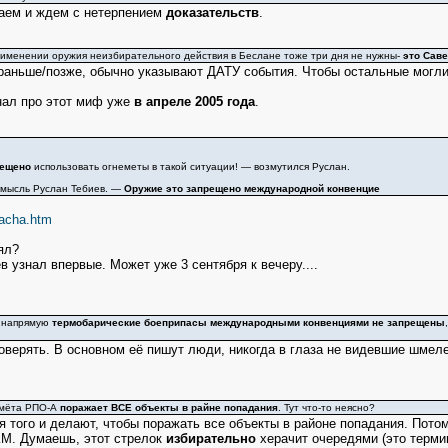
аем и ждем с нетерпением
доказательств
.
именении оружия неизбирательного действия в Беслане тоже три дня не нужны-
это Сав
о раньше/позже, обычно указывают ДАТУ события. Чтобы остальные могли
нал про этот миф уже
в апреле 2005 года
.
рещено
использовать огнеметы в такой ситуации! — возмутился Руслан.
 мысль Руслан Тебиев. —
Оружие это запрещено международной конвенцие
dacha.htm
ял?
в узнал впервые. Может уже 3 сентября к вечеру....
о напрямую
термобарические боеприпасы международными конвенциями не запрещены
верять. В основном её пишут люди, никогда в глаза не видевшие шмелей.
емёта РПО-А
поражает ВСЕ объекты в райне попадания
. Тут что-то неясно?
 того и делают, чтобы поражать все объекты в районе попадания. Потому
КМ. Думаешь, этот стрелок
избирательно
херачит очередями (это термин