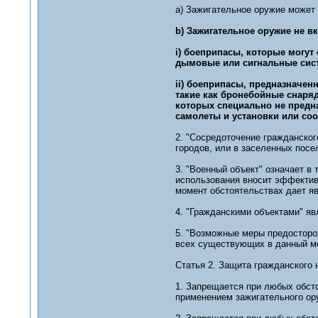
а) Зажигательное оружие может 
b) Зажигательное оружие не в
i) боеприпасы, которые могут
дымовые или сигнальные сис
ii) боеприпасы, предназначе
такие как бронебойные снаря
которых специально не предн
самолеты и установки или со
2. "Сосредоточение гражданског
городов, или в заселенных посе
3. "Военный объект" означает в 
использования вносит эффектив
момент обстоятельствах дает я
4. "Гражданскими объектами" яв
5. "Возможные меры предосторо
всех существующих в данный мо
Статья 2. Защита гражданского 
1. Запрещается при любых обсто
применением зажигательного ор