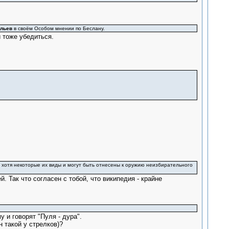
ельев
в своём Особом мнении по Беслану.
 тоже убедиться.
, хотя некоторые их виды и могут быть отнесены к оружию неизбирательного
 Так что согласен с тобой, что википедия - крайне
 и говорят "Пуля - дура".
 такой у стрелков)?