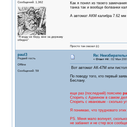
Сообщений: 1,362
Как я понял из твоего замечан
танка так и вообще болванки ка
А автомат АКМ калибра 7.62 мм 
"Я мзду не беру, мне за державу
обидно"
Просто так сказал (с)
paul3
Re: Неизбирател
Редкий гость
«
Ответ #4 :
02 Мая 2007
Offline
Вот автомат АК-47М или пистол
Сообщений: 59
По поводу того, кто первый зая
Беслану.
еще раз (последний) поясняю
ра
Спорить с Админом в самом деле
Спорить с ивановым - сколько уг
Я понимаю, что трудновато этих
PS. Меня мало волнует, сколько
не забанил и не стер все сообщ