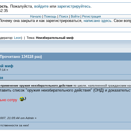
ость
. Пожалуйста,
войдите
или
зарегистрируйтесь
.
52:35
Начало
|
Помощь
|
Поиск
|
Войти
|
Регистрация
очему она закрыта и как зарегистрироваться,
написано здесь
. Свои воп
дератор:
Leon
) | Тема:
Неизбирательный миф
рочитано 134118 раз)
ый миф
7:14 »
:38
-
применение оружия неизбирательного действия
по школе, наполненной гражданским на
тавить список "оружия неизбирательного действия" (ОНД) и доказательст
ьно сотру
007, 21:05:44 от Admin
»
тственности за них!