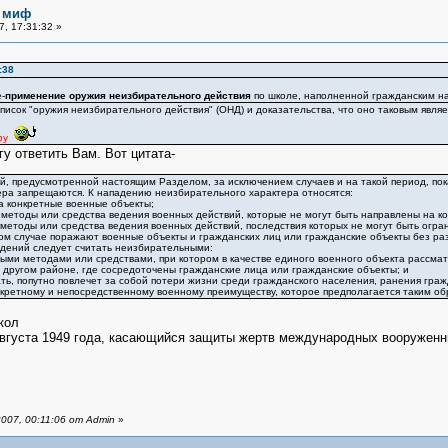
 миф
, 17:31:32 »
:38
-
применение оружия неизбирательного действия
по школе, наполненной гражданским на
писок "оружия неизбирательного действия" (ОНД) и доказательства, что оно таковым являе
ру
гу ответить Вам. Вот цитата-
й, предусмотренной настоящим Разделом, за исключением случаев и на такой период, пок
ера запрещаются. К нападению неизбирательного характера относятся:
а конкретные военные объекты;
 методы или средства ведения военных действий, которые не могут быть направлены на к
 методы или средства ведения военных действий, последствия которых не могут быть огран
ком случае поражают военные объекты и гражданских лиц или гражданские объекты без ра
адений следует считать неизбирательными:
ми методами или средствами, при котором в качестве единого военного объекта рассматр
 другом районе, где сосредоточены гражданские лица или гражданские объекты; и
ать, попутно повлечет за собой потери жизни среди гражданского населения, ранения граж
кретному и непосредственному военному преимуществу, которое предполагается таким об
кол
августа 1949 года, касающийся защиты жертв международных вооружен
007, 00:11:06 от Admin
»