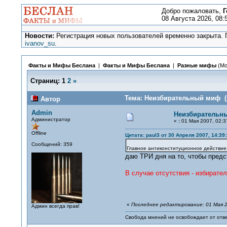
Добро пожаловать,
Г
08 Августа 2026, 08:
Новости:
Регистрация новых пользователей временно закрыта. П
ivanov_su
.
Факты и Мифы Беслана
|
Факты и Мифы Беслана
|
Разные мифы
(Мо
Страниц:
1
2
»
Тема: Неизбирательный миф (П
Автор
Admin
Неизбирательн
Администратор
«
:
01 Мая 2007, 02:3
Offline
Цитата: paul3 от 30 Апреля 2007, 14:39
Сообщений: 359
Главное антиконституционное действие
даю ТРИ дня на то, чтобы предс
В случае отсутствия - избирател
«
Последнее редактирование: 01 Мая 2
Админ всегда прав!
Свобода мнений не освобождает от отве