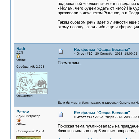
подорванной «полковником» в назидание 
- Ислам, чего будем ждать от него? Не б
проживали в чеченском Энгеное, а в Пседа
Таким образом речь идет о личности еще о
этому поводу какая-либо еще информация
Radi
Re: фильм "Осада Беслана"
ДСП
«
Ответ #10 :
20 Сентября 2013, 18:00:21 
Offline
Посмотрим...
Сообщений: 2,568
Общаемся!
Если бы у меня были казаки, я завоевал бы мир (с) Н
Petrov
Re: фильм "Осада Беслана"
Администратор
«
Ответ #11 :
20 Сентября 2013, 20:12:22 
Offline
Похожая тема публиковалась на правдебес
база изначально под большим вопросом, т
Сообщений: 2,234