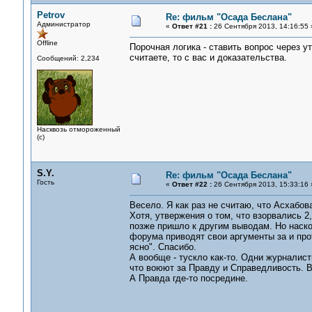
Petrov
Re: фильм "Осада Беслана"
Администратор
«
Ответ #21 :
26 Сентября 2013, 14:16:55 
Offline
Порочная логика - ставить вопрос через у
считаете, то с вас и доказательства.
Сообщений: 2,234
Насквозь отмороженный
(с)
S.Y.
Re: фильм "Осада Беслана"
Гость
«
Ответ #22 :
26 Сентября 2013, 15:33:16 
Весело. Я как раз не считаю, что Асхабов
Хотя, утвержения о том, что взорвались 2
позже пришло к другим выводам. Но наско
форума приводят свои аргументы за и про
ясно". Спасибо.
А вообще - тускло как-то. Одни журналис
что воюют за Правду и Справедливость. В
А Правда где-то посредине.