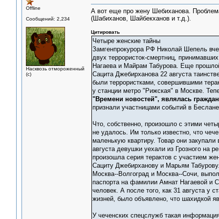
Offline
А вот еще про жену Шебиханова. Проблем
(Шабиханов, Шайбекханов и т.д.).
Сообщений: 2,234
Цитировать
Четыре женские тайны
Замгенпрокурора РФ Николай Шепель вчер
двух террористок-смертниц, принимавших
Нагаева и Майрам Табурова. Еще прошлой
Насквозь отмороженный
Сацита Джебирханова 22 августа таинстве
(с)
были террористками, совершившими теракт
у станции метро "Рижская" в Москве. Теп
"Времени новостей", являлась гражда
признали участницами событий в Беслане
Что, собственно, произошло с этими чет
не удалось. Им только известно, что че
маленькую квартиру. Товар они закупали 
августа девушки уехали из Грозного на ре
произошла серия терактов с участием жен
Сациту Джебирханову и Марьям Табурову. 
Москва--Волгоград и Москва--Сочи, выпо
паспорта на фамилии Амнат Нагаевой и С
человек. А после того, как 31 августа у 
жизней, было объявлено, что шахидкой я
У чеченских спецслужб такая информация 