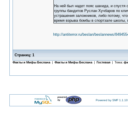
На ней был надет пояс шахида, и спустя 
группы бандитов Руслан Хучбаров по клич
устрашения заложников, либо потому, что
время взрыва бомбы в спортзале школы, п
http://antiterror.ru/beslan/beslannews/8494
Страниц:
1
Факты и Мифы Беслана
|
Факты и Мифы Беслана
|
Гостевая
| Тема:
фи
Powered by SMF 1.1.10