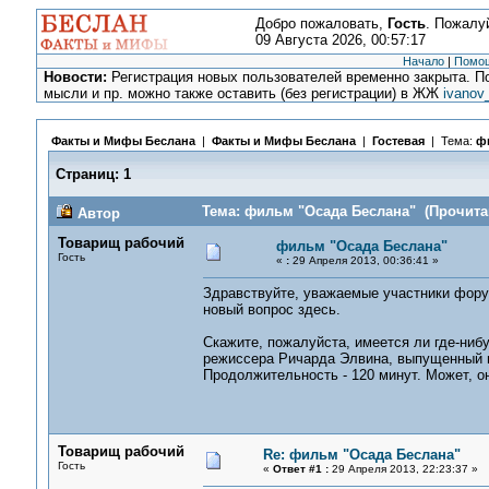
Добро пожаловать,
Гость
. Пожалу
09 Августа 2026, 00:57:17
Начало
|
Помо
Новости:
Регистрация новых пользователей временно закрыта. По
мысли и пр. можно также оставить (без регистрации) в ЖЖ
ivanov
Факты и Мифы Беслана
|
Факты и Мифы Беслана
|
Гостевая
| Тема:
ф
Страниц:
1
Тема: фильм "Осада Беслана" (Прочитан
Автор
Товарищ рабочий
фильм "Осада Беслана"
Гость
«
:
29 Апреля 2013, 00:36:41 »
Здравствуйте, уважаемые участники форум
новый вопрос здесь.
Скажите, пожалуйста, имеется ли где-ни
режиссера Ричарда Элвина, выпущенный в 2
Продолжительность - 120 минут. Может, он
Товарищ рабочий
Re: фильм "Осада Беслана"
Гость
«
Ответ #1 :
29 Апреля 2013, 22:23:37 »