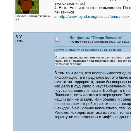
экспонатов и пр.)
4. Есть. Но в интернете не выложена. По 
печатников.
Насквозь отмороженный
5.
http://www.reyndar.org/beslan/forum/index.
(с)
S.Y.
Re: фильм "Осада Беслана"
Гость
«
Ответ #20 :
26 Сентября 2013, 10:35:16 
Цитата: Petrov от 25 Сентября 2013, 19:02:48
Строить версию на хлипком посте в интернете - зан
базы. Но он подпадает под традиционное "власти с
частью населения.
В том то и дело, что воспринимается одн
информацию, а я предполагаю, это было в
отчетство террориста, такие бы вопросы н
как дело в суд ушло с неустановленной ли
неустановление личности. Вообще-то я не 
Понимате, есть логика в утверждении "нет 
нашли или не искали. Или объявили сове
совершившим второй теракт и снова похоро
шахидок. Чем больше непонятного, тем бо
Резюме: исходим все-таки из того, что н
теракту не исследованы и миф\правда не 