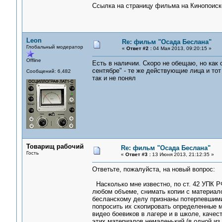
Ссылка на страницу фильма на Кинопоиск
Leon
Re: фильм "Осада Беслана"
Глобальный модератор
«
Ответ #2 :
04 Мая 2013, 09:20:15 »
Offline
Есть в наличии. Скоро не обещаю, но как 
сентябре" - те же действующие лица и то
Сообщений: 6,482
так и не понял
Товарищ рабочий
Re: фильм "Осада Беслана"
Гость
«
Ответ #3 :
13 Июня 2013, 21:12:35 »
Ответьте, пожалуйста, на новый вопрос:
Насколько мне известно, по ст. 42 УПК Р
любом объеме, снимать копии с материало
бесланскому делу признаны потерпевшими 
попросить их скопировать определенные м
видео боевиков в лагере и в школе, каче
этих материалов немаленький (в одной из