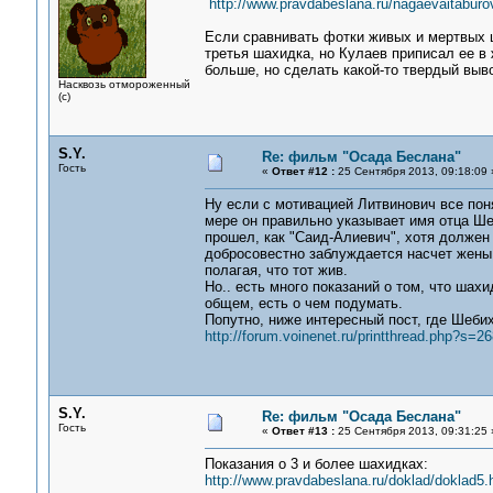
http://www.pravdabeslana.ru/nagaevaitaburo
Если сравнивать фотки живых и мертвых ш
третья шахидка, но Кулаев приписал ее в
больше, но сделать какой-то твердый выво
Насквозь отмороженный
(с)
S.Y.
Re: фильм "Осада Беслана"
Гость
«
Ответ #12 :
25 Сентября 2013, 09:18:09 
Ну если с мотивацией Литвинович все поня
мере он правильно указывает имя отца Ше
прошел, как "Саид-Алиевич", хотя должен 
добросовестно заблуждается насчет жены 
полагая, что тот жив.
Но.. есть много показаний о том, что шахи
общем, есть о чем подумать.
Попутно, ниже интересный пост, где Шеби
http://forum.voinenet.ru/printthread.php?s
S.Y.
Re: фильм "Осада Беслана"
Гость
«
Ответ #13 :
25 Сентября 2013, 09:31:25 
Показания о 3 и более шахидках:
http://www.pravdabeslana.ru/doklad/doklad5.