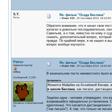
S.Y.
Re: фильм "Осада Беслана"
Гость
«
Ответ #15 :
25 Сентября 2013, 16:10:55 
Обратите внимание, что я начал свои посты
излагал и довольно последовательно, сво
Савельев, а о том, известно ли кому о с
сказать, дополнительный вопрос, который 
правде. По крайней мере, я не нашел в вы
вопрос вообще изучался.
Petrov
Re: фильм "Осада Беслана"
Администратор
«
Ответ #16 :
25 Сентября 2013, 19:02:48 
Offline
В изначальном посте неизвестного было 
Сообщений: 2,234
Цитировать
Женился Майрбек на Асхабовой Кисире, в
в школе Беслана
, как писали, дистанци
Зацепка одна - человек утверждает, что 
взорвавшейся официально установлена. Сх
Насквозь отмороженный
идентичны). Что касается дистанционного 
(с)
("как писали"). А там, что только не писали