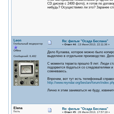
CD дисков с 2400 фото), я готов по догов
нибудь? Осуществимо ли это? Заранее сп
Leon
Re: фильм "Осада Беслана"
Глобальный модератор
«
Ответ #4 :
13 Июня 2013, 22:11:36 »
Offline
Дело Кулаева, которое можно было копиро
выделено в отдельное производство. Дело
Сообщений: 6,482
С момента теракта прошло 9 лет. Люди ста
подорвется бодаться со следователями и 
сомневаюсь.
Впрочем, вот тут есть телефонный справо
http://www.reyndar.org/beslan/forum/index.ph
Лично я этим заниматься не буду, извинит
Elena
Re: фильм "Осада Беслана"
Гость
«
Ответ #5 :
26 Июля 2013, 17:57:19 »