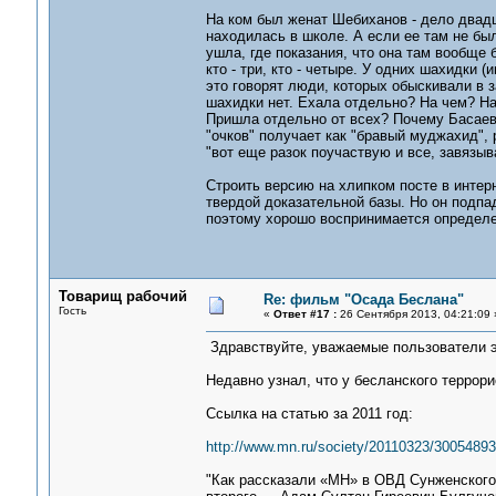
На ком был женат Шебиханов - дело двадц
находилась в школе. А если ее там не бы
ушла, где показания, что она там вообще б
кто - три, кто - четыре. У одних шахидки 
это говорят люди, которых обыскивали в з
шахидки нет. Ехала отдельно? На чем? На 
Пришла отдельно от всех? Почему Басаев
"очков" получает как "бравый муджахид", р
"вот еще разок поучаствую и все, завязыв
Строить версию на хлипком посте в интерн
твердой доказательной базы. Но он подпа
поэтому хорошо воспринимается определе
Товарищ рабочий
Re: фильм "Осада Беслана"
Гость
«
Ответ #17 :
26 Сентября 2013, 04:21:09 
Здравствуйте, уважаемые пользователи э
Недавно узнал, что у бесланского террор
Ссылка на статью за 2011 год:
http://www.mn.ru/society/20110323/30054893
"Как рассказали «МН» в ОВД Сунженского