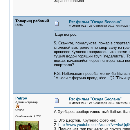
Заранее спасибо.
Товарищ рабочий
Re: фильм "Осада Беслана"
Гость
«
Ответ #18 :
26 Сентября 2013, 04:40:28 
Еще вопрос:
5. Скажите, пожалуйста, пожар в спортзале
столовой выстрелили по спортзалу из гра
процессе Кулаева говорилось, что после т
тушил водой горящий труп "педалиста". Т
пожар, начавшийся через полтора часа по
спортзала?
P.S. Небольшая просьба: могли бы Вы ис
"Мысли с форума правдыбес...")? "Почище
Petrov
Re: фильм "Осада Беслана"
Администратор
«
Ответ #19 :
26 Сентября 2013, 06:59:59 
Offline
А Хучбаров вообще известный бабник был
Сообщений: 2,234
1. Это Дзортов. Крупного фото нет.
2.
http://www.youtube.com/watch?v=v5aQq
3. Планов нет, так как никто из других го