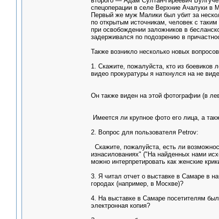
второго — Адам Султан-Гиреевич Булгучев
спецоперации в селе Верхние Ачалуки в 
Первый же муж Малики был убит за нескол
по открытым источникам, человек с таким
при освобождении заложников в бесланско
задерживался по подозрению в причастнос
Также возникло несколько новых вопросов 
1. Скажите, пожалуйста, кто из боевиков
видео прокуратуры я наткнулся на не вид
Он также виден на этой фотографии (в лев
Имеется ли крупное фото его лица, а так
2. Вопрос для пользователя Petrov:
Скажите, пожалуйста, есть ли возможнос
изнасилованиях" ("На найденных нами исх
можно интерпретировать как женские крики
3. Я читал отчет о выставке в Самаре в 
городах (например, в Москве)?
4. На выставке в Самаре посетителям бы
электронная копия?