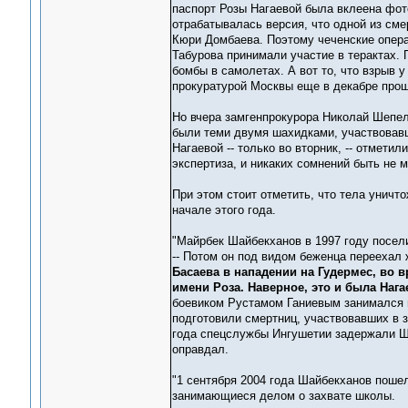
паспорт Розы Нагаевой была вклеена фо
отрабатывалась версия, что одной из см
Кюри Домбаева. Поэтому чеченские опера
Табурова принимали участие в терактах. 
бомбы в самолетах. А вот то, что взрыв 
прокуратурой Москвы еще в декабре прош
Но вчера замгенпрокурора Николай Шепел
были теми двумя шахидками, участвовавш
Нагаевой -- только во вторник, -- отмети
экспертиза, и никаких сомнений быть не м
При этом стоит отметить, что тела уничт
начале этого года.
"Майрбек Шайбекханов в 1997 году посели
-- Потом он под видом беженца переехал
Басаева в нападении на Гудермес, во в
имени Роза. Наверное, это и была Нага
боевиком Рустамом Ганиевым занимался п
подготовили смертниц, участвовавших в 
года спецслужбы Ингушетии задержали Ша
оправдал.
"1 сентября 2004 года Шайбекханов пошел
занимающиеся делом о захвате школы.