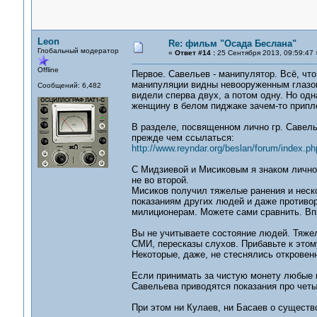
Leon
Re: фильм "Осада Беслана"
Глобальный модератор
«
Ответ #14 :
25 Сентября 2013, 09:59:47 
Offline
Первое. Савельев - манипулятор. Всё, что
манипуляции видны невооруженным глазом.
Сообщений: 6,482
видели сперва двух, а потом одну. Но одн
женщину в белом пиджаке зачем-то припл
В разделе, посвященном лично гр. Савелье
прежде чем ссылаться:
http://www.reyndar.org/beslan/forum/index.ph
С Мидзиевой и Мисиковым я знаком лично.
не во второй.
Мисиков получил тяжелые ранения и неско
показаниям других людей и даже противор
милиционерам. Можете сами сравнить. Впр
Вы не учитываете состояние людей. Тяжел
СМИ, пересказы слухов. Прибавьте к этому
Некоторые, даже, не стеснялись откровен
Если принимать за чистую монету любые по
Савельева приводятся показания про чет
При этом ни Кулаев, ни Басаев о существ