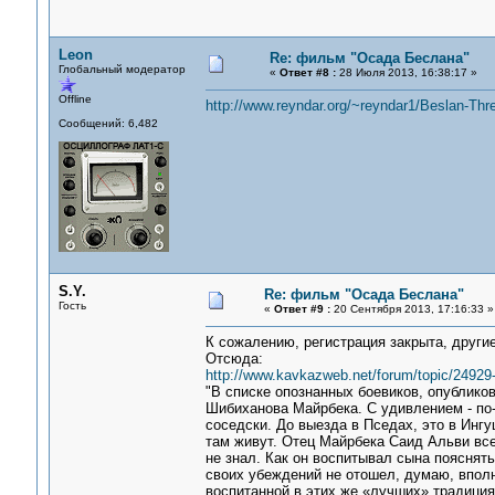
Leon
Re: фильм "Осада Беслана"
Глобальный модератор
«
Ответ #8 :
28 Июля 2013, 16:38:17 »
Offline
http://www.reyndar.org/~reyndar1/Beslan-Th
Сообщений: 6,482
S.Y.
Re: фильм "Осада Беслана"
Гость
«
Ответ #9 :
20 Сентября 2013, 17:16:33 »
К сожалению, регистрация закрыта, други
Отсюда:
http://www.kavkazweb.net/forum/topic/24929-
"В списке опознанных боевиков, опублик
Шибиханова Майрбека. С удивлением - по-
соседски. До выезда в Пседах, это в Ингу
там живут. Отец Майрбека Саид Альви все
не знал. Как он воспитывал сына пояснять 
своих убеждений не отошел, думаю, впол
воспитанной в этих же «лучших» традициях