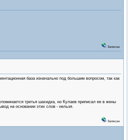
Записан
ментационная база изначально под большим вопросом, так как
упоминается третья шахидка, но Кулаев приписал ее в жены
ывод на основании этих слов - нельзя.
Записан