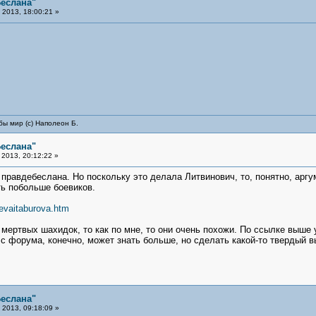
еслана"
2013, 18:00:21 »
бы мир (с) Наполеон Б.
еслана"
2013, 20:12:22 »
правдебеслана. Но поскольку это делала Литвинович, то, понятно, аргу
ть побольше боевиков.
evaitaburova.htm
мертвых шахидок, то как по мне, то они очень похожи. По ссылке выше 
с форума, конечно, может знать больше, но сделать какой-то твердый в
еслана"
2013, 09:18:09 »