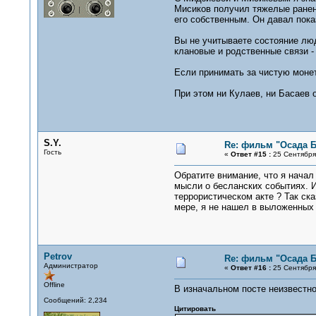
Мисиков получил тяжелые ранени
его собственным. Он давал пока
Вы не учитываете состояние люд
клановые и родственные связи -
Если принимать за чистую монет
При этом ни Кулаев, ни Басаев 
S.Y.
Re: фильм "Осада Б
Гость
«
Ответ #15 :
25 Сентября 
Обратите внимание, что я начал 
мысли о бесланских событиях. И
террористическом акте ? Так ска
мере, я не нашел в выложенных 
Petrov
Re: фильм "Осада Б
Администратор
«
Ответ #16 :
25 Сентября 
Offline
В изначальном посте неизвестн
Сообщений: 2,234
Цитировать