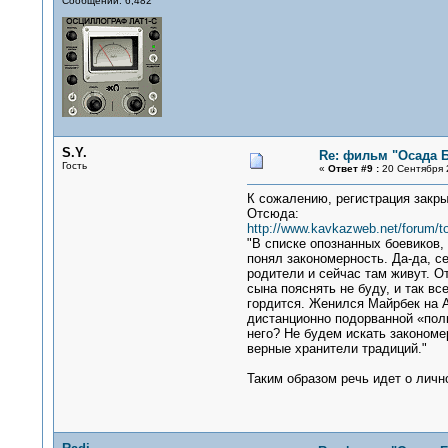
Сообщений: 6,482
S.Y.
Re: фильм "Осада 
Гость
«
Ответ #9 :
20 Сентября 2
К сожалению, регистрация закры
Отсюда:
http://www.kavkazweb.net/forum/to
"В списке опознанных боевиков
понял закономерность. Да-да, с
родители и сейчас там живут. О
сына пояснять не буду, и так в
гордится. Женился Майрбек на А
дистанционно подорванной «пол
него? Не будем искать закономе
верные хранители традиций."
Таким образом речь идет о личн