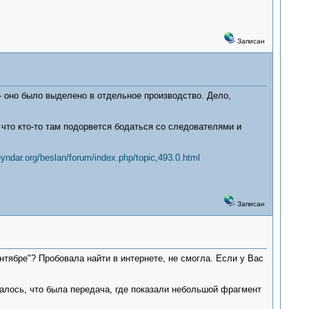
Записан
- оно было выделено в отдельное производство. Дело,
 что кто-то там подорвется бодаться со следователями и
eyndar.org/beslan/forum/index.php/topic,493.0.html
Записан
тябре"? Пробовала найти в интернете, не смогла. Если у Вас
талось, что была передача, где показали небольшой фрагмент