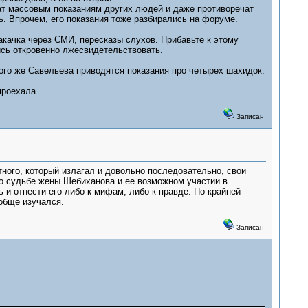
чат массовым показаниям других людей и даже противоречат
ь. Впрочем, его показания тоже разбирались на форуме.
акачка через СМИ, пересказы слухов. Прибавьте к этому
лись откровенно лжесвидетельствовать.
того же Савельева приводятся показания про четырех шахидок.
проехала.
Записан
стного, который излагал и довольно последовательно, свои
у о судьбе жены Шебиханова и ее возможном участии в
ь и отнести его либо к мифам, либо к правде. По крайней
ообще изучался.
Записан