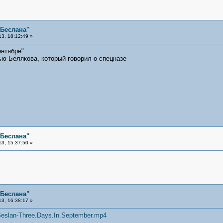
 Беслана"
3, 18:12:49 »
нтябре".
ью Белякова, который говорил о спецназе
 Беслана"
3, 15:37:50 »
 Беслана"
3, 16:38:17 »
/Beslan-Three.Days.In.September.mp4