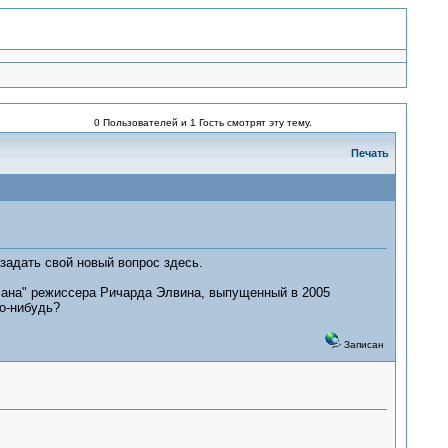
0 Пользователей и 1 Гость смотрят эту тему.
Печать
задать свой новый вопрос здесь.
лана" режиссера Ричарда Элвина, выпущенный в 2005
го-нибудь?
Записан