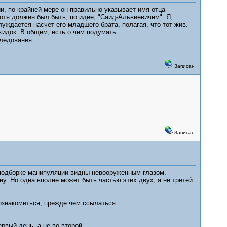
ии, по крайней мере он правильно указывает имя отца
отя должен был быть, по идее, "Саид-Альвиевичем". Я,
луждается насчет его младшего брата, полагая, что тот жив.
ахидок. В общем, есть о чем подумать.
ледования.
Записан
Записан
й подборке манипуляции видны невооруженным глазом.
ну. Но одна вполне может быть частью этих двух, а не третей.
 ознакомиться, прежде чем ссылаться:
рвый день, а не во второй.