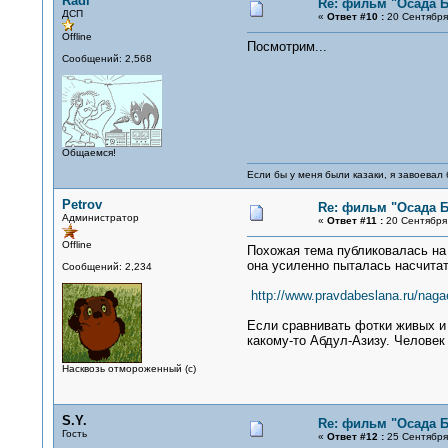
Radi
Re: фильм "Осада Б
ДСП
«
Ответ #10 :
20 Сентября 
Offline
Посмотрим...
Сообщений: 2,568
Общаемся!
Если бы у меня были казаки, я завоевал 
Petrov
Re: фильм "Осада Б
Администратор
«
Ответ #11 :
20 Сентября 
Offline
Похожая тема публиковалась на 
она усиленно пыталась насчита
Сообщений: 2,234
http://www.pravdabeslana.ru/naga
Если сравнивать фотки живых и 
какому-то Абдул-Азизу. Человек 
Насквозь отмороженный (с)
S.Y.
Re: фильм "Осада Б
Гость
«
Ответ #12 :
25 Сентября 