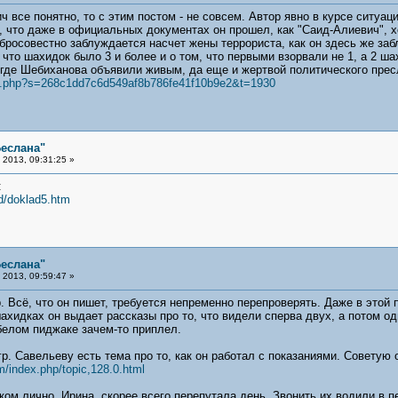
 все понятно, то с этим постом - не совсем. Автор явно в курсе ситуац
 что даже в официальных документах он прошел, как "Саид-Алиевич", х
бросовестно заблуждается насчет жены террориста, как он здесь же заб
, что шахидок было 3 и более и о том, что первыми взорвали не 1, а 2 ш
 где Шебиханова объявили живым, да еще и жертвой политического прес
read.php?s=268c1dd7c6d549af8b786fe41f10b9e2&t=1930
еслана"
2013, 09:31:25 »
:
d/doklad5.htm
еслана"
2013, 09:59:47 »
. Всё, что он пишет, требуется непременно перепроверять. Даже в это
ахидках он выдает рассказы про то, что видели сперва двух, а потом од
белом пиджаке зачем-то приплел.
р. Савельеву есть тема про то, как он работал с показаниями. Советую
m/index.php/topic,128.0.html
ом лично. Ирина, скорее всего перепутала день. Звонить их водили в пе