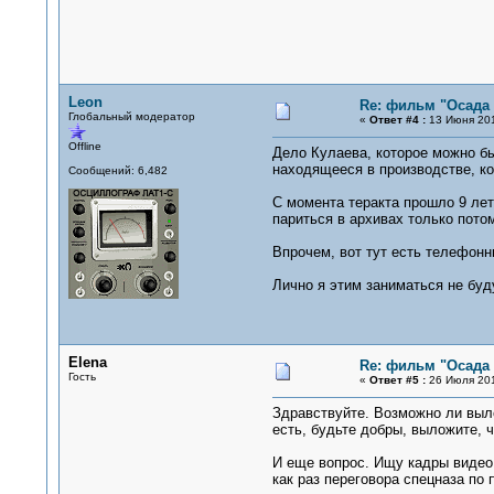
Leon
Re: фильм "Осада
Глобальный модератор
«
Ответ #4 :
13 Июня 201
Offline
Дело Кулаева, которое можно бы
находящееся в производстве, ко
Сообщений: 6,482
С момента теракта прошло 9 лет
париться в архивах только пото
Впрочем, вот тут есть телефон
Лично я этим заниматься не буду
Elena
Re: фильм "Осада
Гость
«
Ответ #5 :
26 Июля 201
Здравствуйте. Возможно ли выло
есть, будьте добры, выложите, 
И еще вопрос. Ищу кадры видео 
как раз переговора спецназа по 