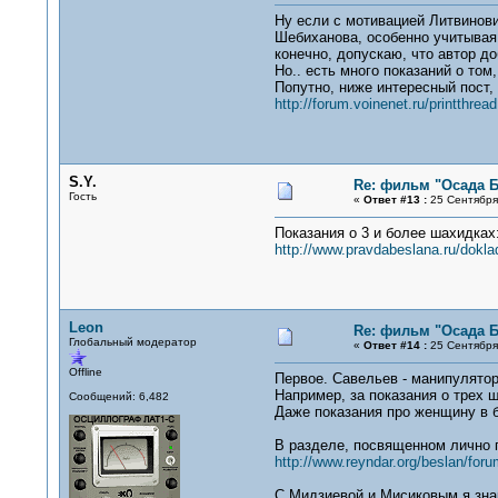
Ну если с мотивацией Литвинович
Шебиханова, особенно учитывая,
конечно, допускаю, что автор до
Но.. есть много показаний о том
Попутно, ниже интересный пост,
http://forum.voinenet.ru/printth
S.Y.
Re: фильм "Осада Б
Гость
«
Ответ #13 :
25 Сентября 
Показания о 3 и более шахидках
http://www.pravdabeslana.ru/dokla
Leon
Re: фильм "Осада Б
Глобальный модератор
«
Ответ #14 :
25 Сентября 
Offline
Первое. Савельев - манипулятор
Например, за показания о трех ш
Сообщений: 6,482
Даже показания про женщину в 
В разделе, посвященном лично г
http://www.reyndar.org/beslan/foru
С Мидзиевой и Мисиковым я знак