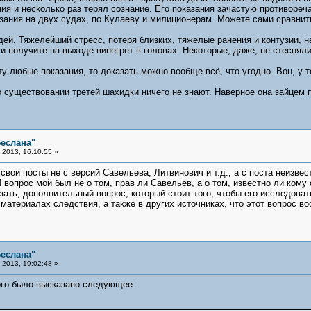
я и несколько раз терял сознание. Его показания зачастую противоре
зания на двух судах, по Кулаеву и милиционерам. Можете сами сравнит
ей. Тяжелейший стресс, потеря близких, тяжелые ранения и контузии, н
 и получите на выходе винегрет в головах. Некоторые, даже, не стесня
у любые показания, то доказать можно вообще всё, что угодно. Вон, у 
о существовании третей шахидки ничего не знают. Наверное она зайцем 
еслана"
2013, 16:10:55 »
свои посты не с версий Савельева, Литвинович и т.д., а с поста неизве
 вопрос мой был не о том, прав ли Савельев, а о том, известно ли ком
зать, дополнительный вопрос, который стоит того, чтобы его исследоват
материалах следствия, а также в других источниках, что этот вопрос в
еслана"
2013, 19:02:48 »
ого было высказано следующее: