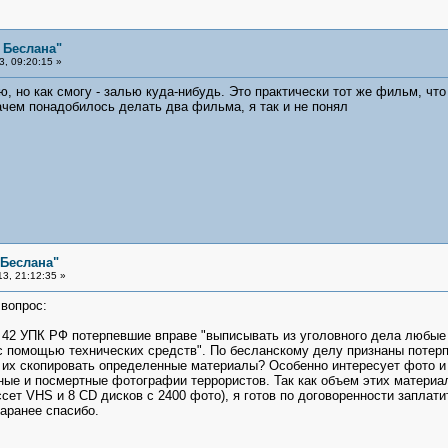
 Беслана"
, 09:20:15 »
, но как смогу - залью куда-нибудь. Это практически тот же фильм, что 
ачем понадобилось делать два фильма, я так и не понял
 Беслана"
3, 21:12:35 »
 вопрос:
 42 УПК РФ потерпевшие вправе "выписывать из уголовного дела любые
 с помощью технических средств". По бесланскому делу признаны потер
ь их скопировать определенные материалы? Особенно интересует фото и 
ые и посмертные фотографии террористов. Так как объем этих материал
сет VHS и 8 CD дисков с 2400 фото), я готов по договоренности заплати
аранее спасибо.