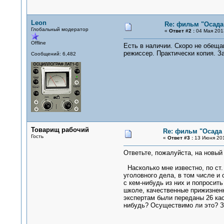
Leon
Re: фильм "Осада
Глобальный модератор
«
Ответ #2 :
04 Мая 2013
Offline
Есть в наличии. Скоро не обещаю
режиссер. Практически копия. З
Сообщений: 6,482
Товарищ рабочий
Re: фильм "Осада
Гость
«
Ответ #3 :
13 Июня 201
Ответьте, пожалуйста, на новый
Насколько мне известно, по ст.
уголовного дела, в том числе и
с кем-нибудь из них и попросит
школе, качественные прижизненн
экспертам были переданы 26 кас
нибудь? Осуществимо ли это? З