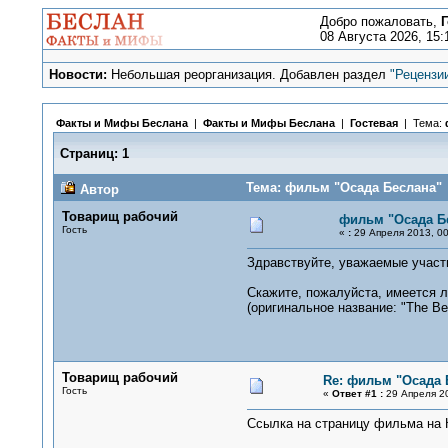
Добро пожаловать,
Г
08 Августа 2026, 15:
Новости:
Небольшая реорганизация. Добавлен раздел
"Рецензи
Факты и Мифы Беслана
|
Факты и Мифы Беслана
|
Гостевая
| Тема:
Страниц:
1
Тема: фильм "Осада Беслана" 
Автор
Товарищ рабочий
фильм "Осада Б
Гость
«
:
29 Апреля 2013, 00
Здравствуйте, уважаемые участн
Скажите, пожалуйста, имеется 
(оригинальное название: "The Be
Товарищ рабочий
Re: фильм "Осада 
Гость
«
Ответ #1 :
29 Апреля 20
Ссылка на страницу фильма на 