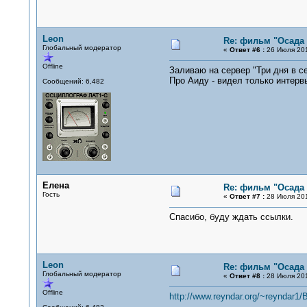
Leon
Re: фильм "Осада
Глобальный модератор
«
Ответ #6 :
26 Июля 201
Offline
Заливаю на сервер "Три дня в се
Про Аиду - видел только интерв
Сообщений: 6,482
Елена
Re: фильм "Осада
Гость
«
Ответ #7 :
28 Июля 201
Спасибо, буду ждать ссылки.
Leon
Re: фильм "Осада
Глобальный модератор
«
Ответ #8 :
28 Июля 201
Offline
http://www.reyndar.org/~reyndar1