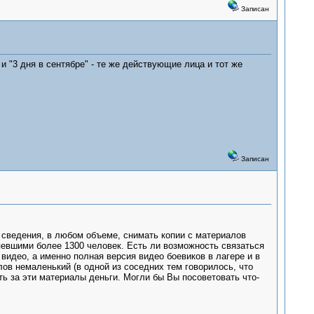
Записан
и "3 дня в сентябре" - те же действующие лица и тот же
Записан
 сведения, в любом объеме, снимать копии с материалов
певшими более 1300 человек. Есть ли возможность связаться
видео, а именно полная версия видео боевиков в лагере и в
ов немаленький (в одной из соседних тем говорилось, что
ть за эти материалы деньги. Могли бы Вы посоветовать что-