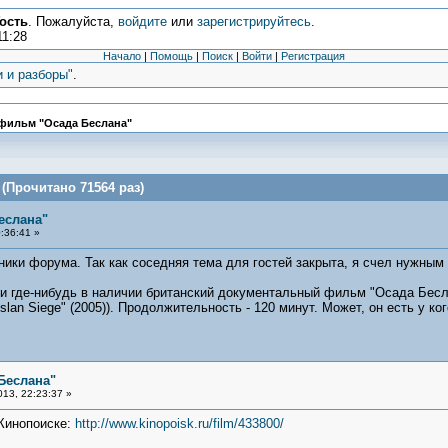
ость
. Пожалуйста,
войдите
или
зарегистрируйтесь
.
11:28
Начало
|
Помощь
|
Поиск
|
Войти
|
Регистрация
и и разборы"
.
фильм "Осада Беслана"
(Прочитано 71564 раз)
еслана"
:36:41 »
ики форума. Так как соседняя тема для гостей закрыта, я счел нужным 
ли где-нибудь в наличии британский документальный фильм "Осада Бес
slan Siege" (2005)). Продолжительность - 120 минут. Может, он есть у ко
Беслана"
13, 22:23:37 »
Кинопоиске:
http://www.kinopoisk.ru/film/433800/