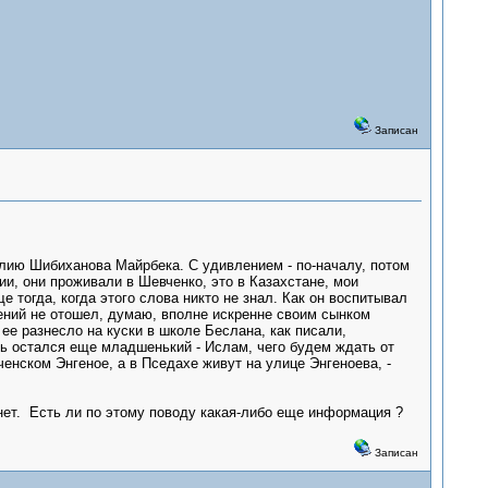
Записан
лию Шибиханова Майрбека. С удивлением - по-началу, потом
ии, они проживали в Шевченко, это в Казахстане, мои
тогда, когда этого слова никто не знал. Как он воспитывал
ждений не отошел, думаю, вполне искренне своим сынком
ее разнесло на куски в школе Беслана, как писали,
ь остался еще младшенький - Ислам, чего будем ждать от
енском Энгеное, а в Пседахе живут на улице Энгеноева, -
 нет. Есть ли по этому поводу какая-либо еще информация ?
Записан