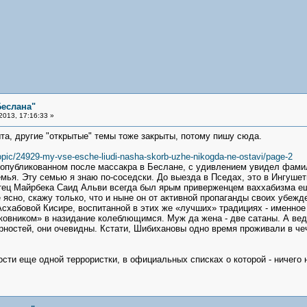
Беслана"
013, 17:16:33 »
та, другие "открытые" темы тоже закрыты, потому пишу сюда.
pic/24929-my-vse-esche-liudi-nasha-skorb-uzhe-nikogda-ne-ostavi/page-2
, опубликованном после массакра в Беслане, с удивлением увидел фами
емья. Эту семью я знаю по-соседски. До выезда в Пседах, это в Ингушет
тец Майрбека Саид Альви всегда был ярым приверженцем ваххабизма еще 
се ясно, скажу только, что и ныне он от активной пропаганды своих убе
схабовой Кисире, воспитанной в этих же «лучших» традициях - именное 
ковником» в назидание колеблющимся. Муж да жена - две сатаны. А вед
рностей, они очевидны. Кстати, Шибихановы одно время проживали в чеч
ости еще одной террористки, в официальных списках о которой - ничего