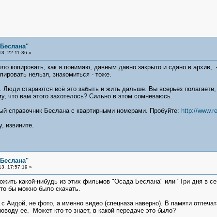
 Беслана"
3, 22:11:36 »
ло копировать, как я понимаю, давным давно закрыто и сдано в архив, 
пировать нельзя, знакомиться - тоже.
. Люди стараются всё это забыть и жить дальше. Вы всерьез полагаете,
му, что вам этого захотелось? Сильно в этом сомневаюсь.
ный справочник Беслана с квартирными номерами. Пробуйте:
http://www.r
, извините.
 Беслана"
3, 17:57:19 »
жить какой-нибудь из этих фильмов "Осада Беслана" или "Три дня в сен
что бы можно было скачать.
с Аидой, не фото, а именно видео (спецназа наверно). В памяти отпеча
поводу ее. Может кто-то знает, в какой передаче это было?