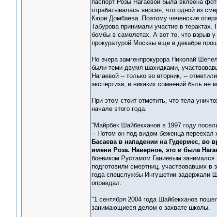
паспорт Розы Нагаевой была вклеена фо
отрабатывалась версия, что одной из см
Кюри Домбаева. Поэтому чеченские опера
Табурова принимали участие в терактах. 
бомбы в самолетах. А вот то, что взрыв 
прокуратурой Москвы еще в декабре прош
Но вчера замгенпрокурора Николай Шепел
были теми двумя шахидками, участвовавш
Нагаевой -- только во вторник, -- отмети
экспертиза, и никаких сомнений быть не м
При этом стоит отметить, что тела уничт
начале этого года.
"Майрбек Шайбекханов в 1997 году посели
-- Потом он под видом беженца переехал
Басаева в нападении на Гудермес, во в
имени Роза. Наверное, это и была Нага
боевиком Рустамом Ганиевым занимался п
подготовили смертниц, участвовавших в 
года спецслужбы Ингушетии задержали Ша
оправдал.
"1 сентября 2004 года Шайбекханов пошел
занимающиеся делом о захвате школы.