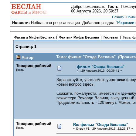
Добро пожаловать,
Гость
. Пожалу
06 Августа 2026, 20:59:37
Начало
|
Помо
Новости:
Небольшая реорганизация. Добавлен раздел
"Рецензии 
Факты и Мифы Беслана
|
Факты и Мифы Беслана
|
Гостевая
| Тема:
ф
Страниц:
1
Тема: фильм "Осада Беслана" (Прочитан
Автор
Товарищ рабочий
фильм "Осада Беслана"
Гость
«
:
29 Апреля 2013, 00:36:41 »
Здравствуйте, уважаемые участники форум
новый вопрос здесь.
Скажите, пожалуйста, имеется ли где-ни
режиссера Ричарда Элвина, выпущенный в 2
Продолжительность - 120 минут. Может, он
Товарищ рабочий
Re: фильм "Осада Беслана"
Гость
«
Ответ #1 :
29 Апреля 2013, 22:23:37 »