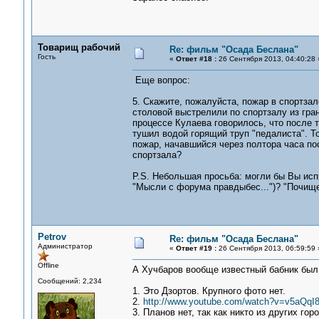
Товарищ рабочий
Re: фильм "Осада Беслана"
Гость
«
Ответ #18 :
26 Сентября 2013, 04:40:28 
Еще вопрос:
5. Скажите, пожалуйста, пожар в спортзале
столовой выстрелили по спортзалу из гра
процессе Кулаева говорилось, что после т
тушил водой горящий труп "педалиста". Т
пожар, начавшийся через полтора часа по
спортзала?
P.S. Небольшая просьба: могли бы Вы ис
"Мысли с форума правдыбес...")? "Почище
Petrov
Re: фильм "Осада Беслана"
Администратор
«
Ответ #19 :
26 Сентября 2013, 06:59:59 
Offline
А Хучбаров вообще известный бабник был
Сообщений: 2,234
1. Это Дзортов. Крупного фото нет.
2.
http://www.youtube.com/watch?v=v5aQq
3. Планов нет, так как никто из других го