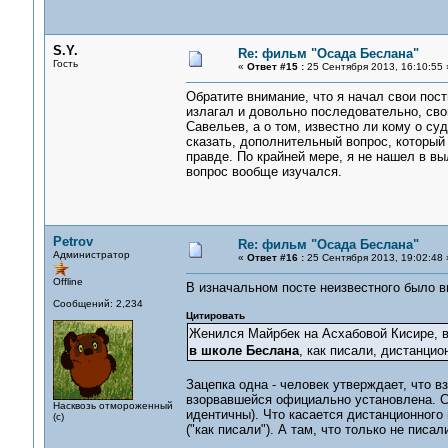
S.Y.
Re: фильм "Осада Беслана"
Гость
«
Ответ #15 :
25 Сентября 2013, 16:10:55 
Обратите внимание, что я начал свои посты
излагал и довольно последовательно, сво
Савельев, а о том, известно ли кому о с
сказать, дополнительный вопрос, который 
правде. По крайней мере, я не нашел в вы
вопрос вообще изучался.
Petrov
Re: фильм "Осада Беслана"
Администратор
«
Ответ #16 :
25 Сентября 2013, 19:02:48 
Offline
В изначальном посте неизвестного было 
Сообщений: 2,234
Цитировать
Женился Майрбек на Асхабовой Кисире, в
в школе Беслана
, как писали, дистанци
Зацепка одна - человек утверждает, что 
взорвавшейся официально установлена. Сх
Насквозь отмороженный
идентичны). Что касается дистанционного 
(с)
("как писали"). А там, что только не писали