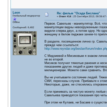
Leon
Re: фильм "Осада Беслана"
Глобальный модератор
«
Ответ #14 :
25 Сентября 2013, 09:59:47 
Offline
Первое. Савельев - манипулятор. Всё, что
манипуляции видны невооруженным глазом.
Сообщений: 6,482
видели сперва двух, а потом одну. Но одн
женщину в белом пиджаке зачем-то припл
В разделе, посвященном лично гр. Савелье
прежде чем ссылаться:
http://www.reyndar.org/beslan/forum/index.ph
С Мидзиевой и Мисиковым я знаком лично.
не во второй.
Мисиков получил тяжелые ранения и неско
показаниям других людей и даже противор
милиционерам. Можете сами сравнить. Впр
Вы не учитываете состояние людей. Тяжел
СМИ, пересказы слухов. Прибавьте к этому
Некоторые, даже, не стеснялись откровен
Если принимать за чистую монету любые по
Савельева приводятся показания про чет
При этом ни Кулаев, ни Басаев о существ