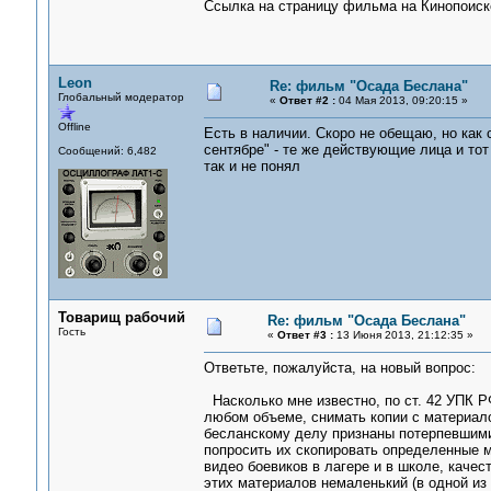
Ссылка на страницу фильма на Кинопоиск
Leon
Re: фильм "Осада Беслана"
Глобальный модератор
«
Ответ #2 :
04 Мая 2013, 09:20:15 »
Offline
Есть в наличии. Скоро не обещаю, но как 
сентябре" - те же действующие лица и то
Сообщений: 6,482
так и не понял
Товарищ рабочий
Re: фильм "Осада Беслана"
Гость
«
Ответ #3 :
13 Июня 2013, 21:12:35 »
Ответьте, пожалуйста, на новый вопрос:
Насколько мне известно, по ст. 42 УПК Р
любом объеме, снимать копии с материало
бесланскому делу признаны потерпевшими 
попросить их скопировать определенные м
видео боевиков в лагере и в школе, каче
этих материалов немаленький (в одной из