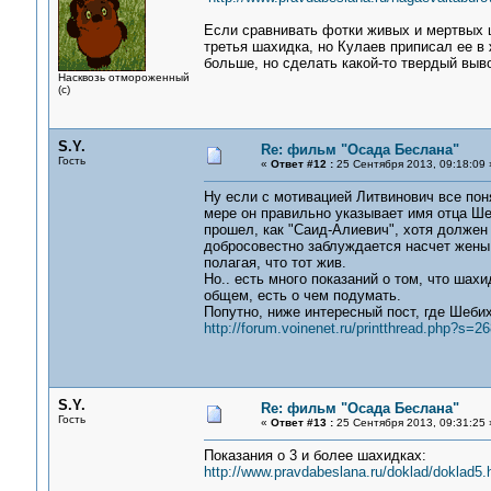
Если сравнивать фотки живых и мертвых ш
третья шахидка, но Кулаев приписал ее в
больше, но сделать какой-то твердый выво
Насквозь отмороженный
(с)
S.Y.
Re: фильм "Осада Беслана"
Гость
«
Ответ #12 :
25 Сентября 2013, 09:18:09 
Ну если с мотивацией Литвинович все поня
мере он правильно указывает имя отца Ше
прошел, как "Саид-Алиевич", хотя должен 
добросовестно заблуждается насчет жены 
полагая, что тот жив.
Но.. есть много показаний о том, что шахи
общем, есть о чем подумать.
Попутно, ниже интересный пост, где Шеби
http://forum.voinenet.ru/printthread.php?s
S.Y.
Re: фильм "Осада Беслана"
Гость
«
Ответ #13 :
25 Сентября 2013, 09:31:25 
Показания о 3 и более шахидках:
http://www.pravdabeslana.ru/doklad/doklad5.