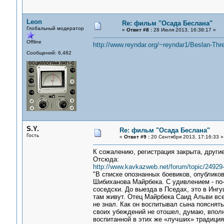
Leon
Re: фильм "Осада Беслана"
Глобальный модератор
«
Ответ #8 :
28 Июля 2013, 16:38:17 »
Offline
http://www.reyndar.org/~reyndar1/Beslan-Th
Сообщений: 6,482
S.Y.
Re: фильм "Осада Беслана"
Гость
«
Ответ #9 :
20 Сентября 2013, 17:16:33 »
К сожалению, регистрация закрыта, други
Отсюда:
http://www.kavkazweb.net/forum/topic/24929-
"В списке опознанных боевиков, опублик
Шибиханова Майрбека. С удивлением - по-
соседски. До выезда в Пседах, это в Ингу
там живут. Отец Майрбека Саид Альви все
не знал. Как он воспитывал сына пояснять 
своих убеждений не отошел, думаю, впол
воспитанной в этих же «лучших» традициях