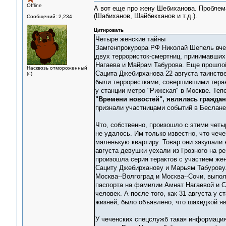
Offline
А вот еще про жену Шебиханова. Проблем
(Шабиханов, Шайбекханов и т.д.).
Сообщений: 2,234
Цитировать
Четыре женские тайны
Замгенпрокурора РФ Николай Шепель вчер
двух террористок-смертниц, принимавших
Нагаева и Майрам Табурова. Еще прошлой
Насквозь отмороженный
Сацита Джебирханова 22 августа таинстве
(с)
были террористками, совершившими теракт
у станции метро "Рижская" в Москве. Теп
"Времени новостей", являлась гражда
признали участницами событий в Беслане
Что, собственно, произошло с этими чет
не удалось. Им только известно, что че
маленькую квартиру. Товар они закупали 
августа девушки уехали из Грозного на ре
произошла серия терактов с участием жен
Сациту Джебирханову и Марьям Табурову. 
Москва--Волгоград и Москва--Сочи, выпо
паспорта на фамилии Амнат Нагаевой и С
человек. А после того, как 31 августа у 
жизней, было объявлено, что шахидкой я
У чеченских спецслужб такая информация 