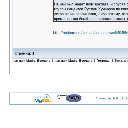
На ней был надет пояс шахида, и спустя 
группы бандитов Руслан Хучбаров по клич
устрашения заложников, либо потому, что
время взрыва бомбы в спортзале школы, п
http://antiterror.ru/beslan/beslannews/8494
Страниц:
1
Факты и Мифы Беслана
|
Факты и Мифы Беслана
|
Гостевая
| Тема:
фи
Powered by SMF 1.1.10