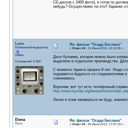
CD дисков с 2400 фото), я готов по догов
нибудь? Осуществимо ли это? Заранее сп
Leon
Re: фильм "Осада Беслана"
Глобальный модератор
«
Ответ #4 :
13 Июня 2013, 22:11:36 »
Offline
Дело Кулаева, которое можно было копиро
выделено в отдельное производство. Дело
Сообщений: 6,482
С момента теракта прошло 9 лет. Люди ста
подорвется бодаться со следователями и 
сомневаюсь.
Впрочем, вот тут есть телефонный справо
http://www.reyndar.org/beslan/forum/index.ph
Лично я этим заниматься не буду, извинит
Elena
Re: фильм "Осада Беслана"
Гость
«
Ответ #5 :
26 Июля 2013, 17:57:19 »