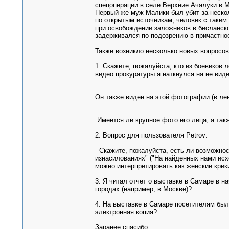
спецоперации в селе Верхние Ачалуки в 
Первый же муж Малики был убит за нескол
по открытым источникам, человек с таким
при освобождении заложников в бесланско
задерживался по подозрению в причастнос
Также возникло несколько новых вопросов 
1. Скажите, пожалуйста, кто из боевиков
видео прокуратуры я наткнулся на не вид
Он также виден на этой фотографии (в лев
Имеется ли крупное фото его лица, а так
2. Вопрос для пользователя Petrov:
Скажите, пожалуйста, есть ли возможнос
изнасилованиях" ("На найденных нами исх
можно интерпретировать как женские крики
3. Я читал отчет о выставке в Самаре в 
городах (например, в Москве)?
4. На выставке в Самаре посетителям бы
электронная копия?
Заранее спасибо.