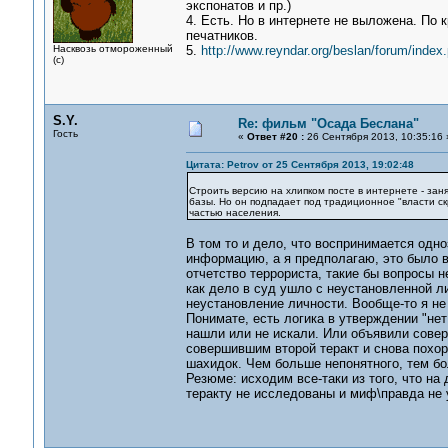
экспонатов и пр.)
4. Есть. Но в интернете не выложена. По 
печатников.
Насквозь отмороженный
5.
http://www.reyndar.org/beslan/forum/index.
(с)
S.Y.
Re: фильм "Осада Беслана"
Гость
«
Ответ #20 :
26 Сентября 2013, 10:35:16 
Цитата: Petrov от 25 Сентября 2013, 19:02:48
Строить версию на хлипком посте в интернете - зан
базы. Но он подпадает под традиционное "власти с
частью населения.
В том то и дело, что воспринимается одн
информацию, а я предполагаю, это было в
отчетство террориста, такие бы вопросы н
как дело в суд ушло с неустановленной ли
неустановление личности. Вообще-то я не 
Понимате, есть логика в утверждении "нет 
нашли или не искали. Или объявили сове
совершившим второй теракт и снова похоро
шахидок. Чем больше непонятного, тем бо
Резюме: исходим все-таки из того, что н
теракту не исследованы и миф\правда не 