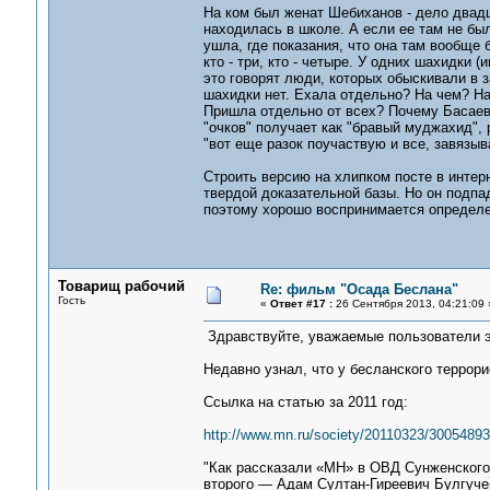
На ком был женат Шебиханов - дело двадц
находилась в школе. А если ее там не бы
ушла, где показания, что она там вообще б
кто - три, кто - четыре. У одних шахидки 
это говорят люди, которых обыскивали в з
шахидки нет. Ехала отдельно? На чем? На 
Пришла отдельно от всех? Почему Басаев
"очков" получает как "бравый муджахид", р
"вот еще разок поучаствую и все, завязыв
Строить версию на хлипком посте в интерн
твердой доказательной базы. Но он подпа
поэтому хорошо воспринимается определе
Товарищ рабочий
Re: фильм "Осада Беслана"
Гость
«
Ответ #17 :
26 Сентября 2013, 04:21:09 
Здравствуйте, уважаемые пользователи э
Недавно узнал, что у бесланского террор
Ссылка на статью за 2011 год:
http://www.mn.ru/society/20110323/30054893
"Как рассказали «МН» в ОВД Сунженского
второго — Адам Султан-Гиреевич Булгучев