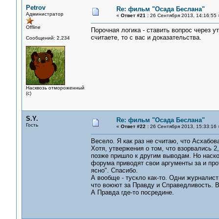
Petrov
Re: фильм "Осада Беслана"
Администратор
«
Ответ #21 :
26 Сентября 2013, 14:16:55 
Offline
Порочная логика - ставить вопрос через у
считаете, то с вас и доказательства.
Сообщений: 2,234
Насквозь отмороженный
(с)
S.Y.
Re: фильм "Осада Беслана"
Гость
«
Ответ #22 :
26 Сентября 2013, 15:33:16 
Весело. Я как раз не считаю, что Асхабов
Хотя, утвержения о том, что взорвались 2
позже пришло к другим выводам. Но наско
форума приводят свои аргументы за и про
ясно". Спасибо.
А вообще - тускло как-то. Одни журналис
что воюют за Правду и Справедливость. В
А Правда где-то посредине.