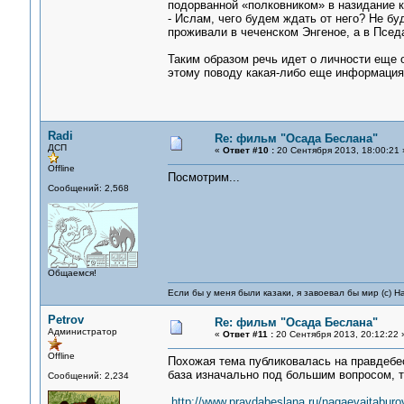
подорванной «полковником» в назидание 
- Ислам, чего будем ждать от него? Не б
проживали в чеченском Энгеное, а в Пседа
Таким образом речь идет о личности еще о
этому поводу какая-либо еще информация
Radi
Re: фильм "Осада Беслана"
ДСП
«
Ответ #10 :
20 Сентября 2013, 18:00:21 
Offline
Посмотрим...
Сообщений: 2,568
Общаемся!
Если бы у меня были казаки, я завоевал бы мир (с) Н
Petrov
Re: фильм "Осада Беслана"
Администратор
«
Ответ #11 :
20 Сентября 2013, 20:12:22 
Offline
Похожая тема публиковалась на правдебес
база изначально под большим вопросом, т
Сообщений: 2,234
http://www.pravdabeslana.ru/nagaevaitaburo