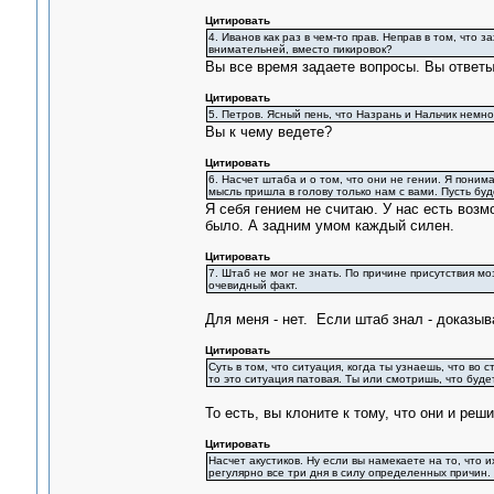
Цитировать
4. Иванов как раз в чем-то прав. Неправ в том, что
внимательней, вместо пикировок?
Вы все время задаете вопросы. Вы ответы
Цитировать
5. Петров. Ясный пень, что Назрань и Нальчик немно
Вы к чему ведете?
Цитировать
6. Насчет штаба и о том, что они не гении. Я поним
мысль пришла в голову только нам с вами. Пусть буде
Я себя гением не считаю. У нас есть воз
было. А задним умом каждый силен.
Цитировать
7. Штаб не мог не знать. По причине присутствия мо
очевидный факт.
Для меня - нет. Если штаб знал - доказыв
Цитировать
Суть в том, что ситуация, когда ты узнаешь, что во с
то это ситуация патовая. Ты или смотришь, что буде
То есть, вы клоните к тому, что они и реш
Цитировать
Насчет акустиков. Ну если вы намекаете на то, что и
регулярно все три дня в силу определенных причин.