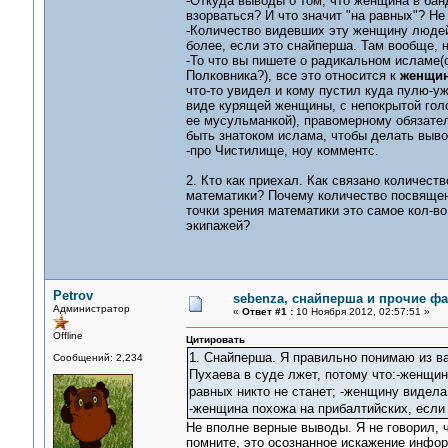
-Откуда выводы о том, что женщина в бан
взорваться? И что значит "на равных"? Не 
-Количество видевших эту женщину людей
более, если это снайперша. Там вообще, н
-То что вы пишете о радикальном исламе(о
Полковника?), все это относится к
женщин
что-то увидел и кому пустил куда пулю-у
виде курящей женщины, с непокрытой голо
ее мусульманкой), правомерному обязател
быть знатоком ислама, чтобы делать выво
-про Чистилище, ноу комментс.
2. Кто как приехал. Как связано количест
математики? Почему количество посвященн
точки зрения математики это самое кол-в
экипажей?
Petrov
sebenza, снайперша и прочие ф
Администратор
«
Ответ #1 :
10 Ноября 2012, 02:57:51 »
Offline
Цитировать
1. Снайперша. Я правильно понимаю из ва
Сообщений: 2,234
Пухаева в суде лжет, потому что:-женщин
равных никто не станет; -женщину видела
-женщина похожа на прибалтийских, если
Не вполне верные выводы. Я не говорил, 
помните, это осознанное искажение инфор