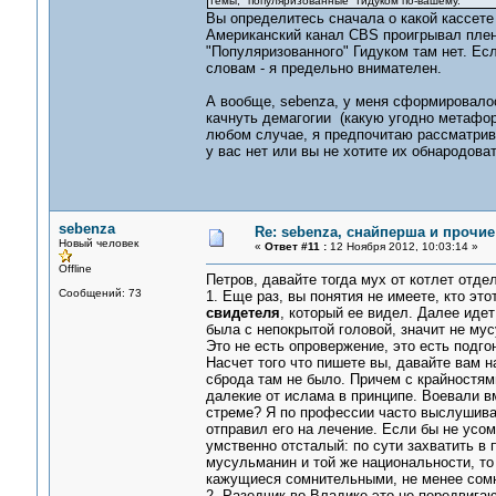
темы, "популяризованные" Гидуком по-вашему.
Вы определитесь сначала о какой кассете
Американский канал CBS проигрывал пленк
"Популяризованного" Гидуком там нет. Ес
словам - я предельно внимателен.
А вообще, sebenza, у меня сформировалос
качнуть демагогии (какую угодно метафору
любом случае, я предпочитаю рассматрив
у вас нет или вы не хотите их обнародоват
sebenza
Re: sebenza, снайперша и прочи
Новый человек
«
Ответ #11 :
12 Ноября 2012, 10:03:14 »
Offline
Петров, давайте тогда мух от котлет отдел
Сообщений: 73
1. Еще раз, вы понятия не имеете, кто эт
свидетеля
, который ее видел. Далее идет
была с непокрытой головой, значит не мус
Это не есть опровержение, это есть подго
Насчет того что пишете вы, давайте вам н
сброда там не было. Причем с крайностям
далекие от ислама в принципе. Воевали вм
стреме? Я по профессии часто выслушива
отправил его на лечение. Если бы не усом
умственно отсталый: по сути захватить в 
мусульманин и той же национальности, то 
кажущиеся сомнительными, не менее сом
2. Разедчик во Владике-это не передвига