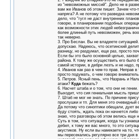
из "невозможных миссий". Дело не в разве
вам же Иванов об этом пишет. Зачем что-т
напряга? А не потому что разведка невозм
дело, что "гугл не даст внутренних планов
говорю, в планировании подобных операци
как возможности этих людей небезграничн
более длинный путь невозможен, речь воо
так неверно.
3. Про Беслан. Вы не владеете ситуацией.
допускаю. Надеюсь, что осетинский делитс
разницу, но раздумал, еще раз, просто по
Если бы это было основной целью, захват
района. К тому же осуществить его было б
самой истории, в дебри лезть и не надо, п
4. Иванов как раз в чем-то прав. Неправ 
просто подумать, о чем говорю вниматель
5. Петров. Ясный пень, что Назрань и Наль
атаки?
Куда
бежать?
6. Насчет штаба и о том, что они не гени
Выходит, что сия гениальная мысль пришла
7. Штаб не мог не знать. По причине прис
прослушки и тп. Для меня это очевидный ф
Да потому что синоптики обещали, дует ве
буду стоять, ждать пока он начнется либо
знаю, что разговоры об этом велись еще н
Суть в том, что ситуация, когда ты узнаешь
дебил, к тому же вас много, то это ситуац
акустиков. Ну если вы намекаете на то, чт
мы пересекались регулярно все три дня в