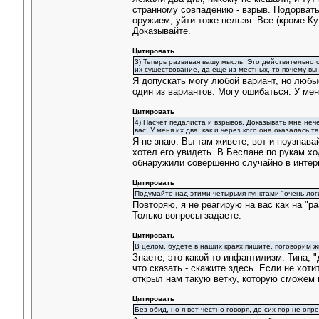
странному совпадению - взрыв. Подорвать 
оружием, уйти тоже нельзя. Все (кроме Ку
Доказывайте.
Цитировать
3) Теперь развивая вашу мысль. Это действительно 
их существование, да еще из местных, то почему вы 
Я допускать могу любой вариант, но люб
один из вариантов. Могу ошибаться. У мен
Цитировать
4) Насчет педалиста и взрывов. Доказывать мне нечег
вас. У меня их два: как и через кого она оказалась 
Я не знаю. Вы там живете, вот и поузнавай
хотел его увидеть. В Беслане по рукам хо
обнаружили совершенно случайно в интерн
Цитировать
Подумайте над этими четырьмя пунктами "очень логи
Повторяю, я не реагирую на вас как на "ра
Только вопросы задаете.
Цитировать
В целом, будете в наших краях пишите, поговорим жи
Знаете, это какой-то инфантилизм. Типа, 
что сказать - скажите здесь. Если не хот
открыл нам такую ветку, которую сможем 
Цитировать
Без обид, но я вот честно говоря, до сих пор не оп