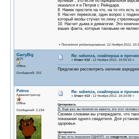
нулевая", это если по официальной версии
оказался я и Петров с Рейндара.
8. Намек простите на что, на то что есть 
9. Насчет перекосов, один вопрос с подвох
который якобы стучал по люку стреляющего
10. Насчет дыма и демагогии. Это конечно
ваших факта, которые таковыми не являю
«
Последнее редактирование: 12 Ноября 2012, 10:1
GarryBig
Re: sebenza, снайперша и прочи
ДСП
«
Ответ #12 :
12 Ноября 2012, 10:50:10 »
Offline
Предлагаю рассмотреть наличие аэродрома
Сообщений: 251
Petrov
Re: sebenza, снайперша и прочи
Администратор
«
Ответ #13 :
12 Ноября 2012, 18:24:06 »
Offline
Цитировать
1. Еще раз, вы понятия не имеете, кто этот человек
Сообщений: 2,234
Своими словами вы утверждаете, что такой
показания одного свидетеля. Для установл
здоровье.
Цитировать
У вас есть показания ОДНОГО, но
свидетеля
, котор