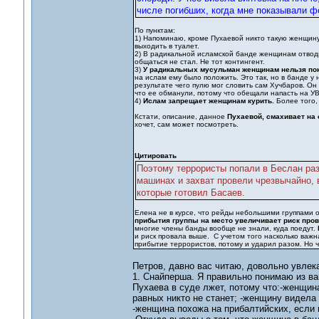
числе погибших, когда мне показывали ф
По пунктам:
1) Напоминаю, кроме Пухаевой никто такую женщину
выходить в туалет.
2) В радикальной исламской банде женщинам отводи
общаться не стал. Не тот контингент.
3)
У радикальных мусульман женщинам нельзя по
на ислам ему было положить. Это так, но в банде у
результате чего пулю мог словить сам Хучбаров. Он
что ее обманули, потому что обещали напасть на УВ
4)
Ислам запрещает женщинам курить.
Более того,
Кстати, описание, данное
Пухаевой, смахивает на 
хочет, сам может посмотреть.
Цитировать
Поэтому террористы попали в Беслан раз
машинах и захват провели чрезвычайно, 
которые готовил Басаев.
Елена не в курсе, что рейды небольшими группами 
прибытия группы на место увеличивает риск пров
многие члены банды вообще не знали, куда поедут.
и риск провала выше. С учетом того насколько важна
прибытие террористов, потому и ударил разом. Но ч
Петров, давно вас читаю, довольно увлек
1. Снайперша. Я правильно понимаю из ва
Пухаева в суде лжет, потому что:-женщин
равных никто не станет; -женщину видела
-женщина похожа на прибалтийских, если 