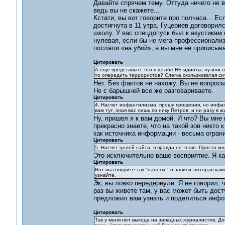
Давайте спрячем тему. Оттуда ничего не в
ведь вы не скажете...
Кстати, вы вот говорите про полчаса... Е
достигнута в 11 утра. Гуцериев договорил
школу. У вас спецдопуск был к акустикам
нулевая, если бы не мега-профессионализм
послали «на убой», а вы мне ее приписыва
Цитировать
А еще представьте, что в штабе НЕ идиоты, ну или 
то опередить террористов? Слегка скользковатая си
Нет. Без фактов не нахожу. Вы не вопросы
Не с барышней все же разговариваете.
Цитировать
4. Насчет инфантилизма: прошу прощения, но инфанти
вам тут, зная вас лишь по нику Петров, и ни разу в 
Ну, пришел я к вам домой. И что? Вы мне 
прекрасно знаете, что на такой зов никто
как источника информации - весьма огран
Цитировать
5. Насчет целей сайта, я правда не знаю. Просто м
Это исключительно ваше восприятие. Я ка
Цитировать
Вот вы говорите так "налегке" о записи, которая как
узнайте.
Эк, вы ловко передернули. Я не говорил, ч
раз вы живете там, у вас может быть дост
предложил вам узнать и поделиться инфо
Цитировать
Так у меня нет выхода на западных журналистов. До