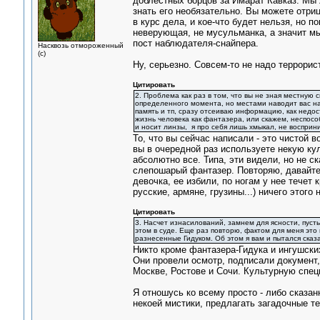
доблестных борцов за Имарат Кавказ. Мы ж
знать его необязательно. Вы можете отриц
в курс дела, и кое-что будет нельзя, но 
неверующая, не мусульманка, а значит мы
пост наблюдателя-снайпера.
Насквозь отмороженный
(с)
Ну, серьезно. Совсем-то не надо террорис
Цитировать
2. Проблема как раз в том, что вы не зная местную
определенного момента, но местами наводит вас на
память и тп, сразу отсеиваю информацию, как недос
жизнь человека как фантазера, или скажем, неспособ
и носит линзы, я про себя лишь хмыкал, не восприн
То, что вы сейчас написали - это чистой в
вы в очередной раз используете некую ку
абсолютно все. Типа, эти видели, но не ска
слепошарый фантазер. Повторяю, давайте 
девочка, ее избили, по ногам у нее течет 
русские, армяне, грузины...) ничего этого
Цитировать
3. Насчет изнасилований, замнем для ясности, пусть
этом в суде. Еще раз повторю, фактом для меня это 
разнесенные Гидуком. Об этом я вам и пытался сказа
Никто кроме фантазера-Гидука и ингушских
Они провели осмотр, подписали документ,
Москве, Ростове и Сочи. Культурную спец
Я отношусь ко всему просто - либо сказан
некоей мистики, предлагать загадочные те