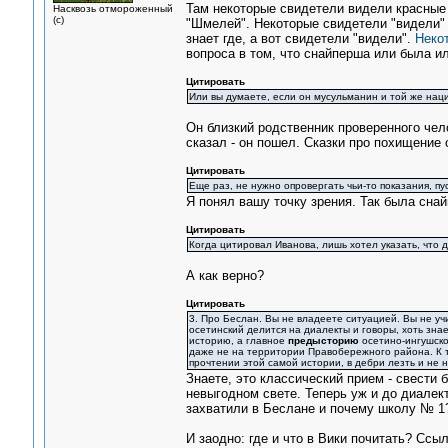
Там некоторые свидетели видели красные 
Насквозь отмороженный
(с)
"Шмелей". Некоторые свидетели "видели" 
знает где, а вот свидетели "видели".
Неко
вопроса в том, что снайперша или была ил
Цитировать
Или вы думаете, если он мусульманин и той же нац
Он близкий родственник проверенного чел
сказал - он пошел. Сказки про похищение 
Цитировать
Еще раз, не нужно опровергать чьи-то показания, 
Я понял вашу точку зрения. Так была сна
Цитировать
Когда цитировал Иванова, лишь хотел указать, что д
А как верно?
Цитировать
3. Про Беслан. Вы не владеете ситуацией. Вы не уч
осетинский делится на диалекты и говоры, хоть знае
историю, а главное
предысторию
осетино-ингушско
даже не на территории Правобережного района. К то
прочтении этой самой истории, в дебри лезть и не н
Знаете, это классический прием - свести 
невыгодном свете. Теперь уж и до диалек
захватили в Беслане и почему школу № 1
И заодно: где и что в Вики почитать? Ссы