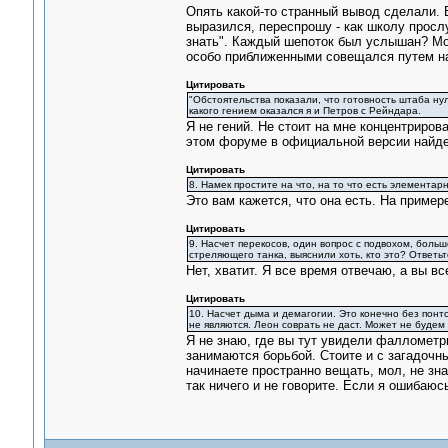
Опять какой-то странный вывод сделали. 
выразился, переспрошу - как школу просл
знать". Каждый шепоток был услышан? Мо
особо приближенными совещался путем нап
Цитировать
"Обстоятельства показали, что готовность штаба нул
какого гением оказался я и Петров с Рейндара.
Я не гений. Не стоит на мне концентриров
этом форуме в официальной версии найде
Цитировать
8. Намек простите на что, на то что есть элементар
Это вам кажется, что она есть. На пример
Цитировать
9. Насчет перекосов, один вопрос с подвохом, больше
стреляющего танка, выяснили хоть, кто это? Ответьте
Нет, хватит. Я все время отвечаю, а вы в
Цитировать
10. Насчет дыма и демагогии. Это конечно без понто
не являются. Леон соврать не даст. Может не буде
Я не знаю, где вы тут увидели фаллометр
занимаются борьбой. Стоите и с загадочн
начинаете пространно вещать, мол, не зна
так ничего и не говорите. Если я ошибаюс