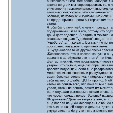
вникавшего в него. Все ровно наоборот. С
школы вряд ли мог спровоцировать то, о 
внимание на территориально-национальный
этом местные жители, ибо это именно тот
боевики, из которых ингушами были очень 
то вроде: прикинь, если бы теракт там-то
стали.
Чтобы было понятней, о чем я, проведу та
подержанный. Взял я его, потому что подх
до. И цвет подошел. А ездить я мечтаю на
нюансами создает "удобство", вроде того, 
"удобство" для захвата. Вы так и не понял
пространно наверное, о причинах ниже.
3. Буденновск-это из другой оперы совсем
Жириновского, это ж насколько нужно о...
вариант с автобусами это план А, то бишь
фантастический, мол прорываемся через к
уверен, что он был, еще раз обращаю ваш
давайте подробней, если я не раздражите
меня возникают вопросы и рассуждения о 
вами, боевики готовились к подрыву и пр
себя на место Штаба, ЦСН и прочих. Я об 
чтобы не понять того, что поняли мы с ва
упали, чтобы не понять, зачем им может 
если слушали разговоры в школе очень пр
что через полчаса придет большой п...дец.
Штурмовать? Дать им взорвать зал, а пот
еще послав на убой мчсовцев? По вашей ло
кто был на нашей стороне-дебилы, даже н
умудрялись на бегу уточнять значение нек