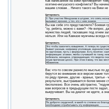
Как написанное на Вики противоречит тому
осетино-ингушского конфликта? Вы начина
вашим словам... Ничего такого на Вики не
Цитировать
3. Про участие Миндзаева в штурме, это опять незн
вызывает иронию, у тех, кто с ним знаком.
Вы как себе это представляете? Боевая г
"оу, ребята, можно с вами? - Не вопрос, д
мужества людей, таскавших под огнем зал
нельзя. Или на Кавказе мужчины всегда г
Цитировать
Это чтобы закончить ковыряние. А теперь по существ
бывает разным, например уголовным, журналистским, 
по картинкам, пусть с формулами. Есть понятие: на
информации: атаман, якобы стучавший по танку, неки
побежала, женщина, утверждающая, что видела снайпе
иным причинам ценно. При этом я вижу, что вас мест
НЕважном.
Вас что-то совсем разнесло мыслью по др
берутся во внимание все версии какие тол
по ряду причин, другие - вранье, третьи -
результате, выстраивается более менее ст
бесполезно. Все очень абстрактно, "подума
вам вопросов в предыдущем посте задал, т
выкручивает. Вы на диалог не идете, а зна
Цитировать
По доброте сердечной, в какой-то степени из благод
необходимо отрабатывать эту информацию.