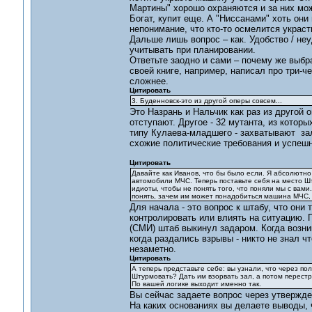
Мартины" хорошо охраняются и за них можн
Богат, купит еще. А "Ниссанами" хоть они 
непонимание, что кто-то осмелится украс
Дальше лишь вопрос – как. Удобство / неу
учитывать при планировании.
Ответьте заодно и сами – почему же выбр
своей книге, например, написал про три-
сложнее.
Цитировать
3. Буденновск-это из другой оперы совсем...
Это Назрань и Нальчик как раз из другой 
отступают. Другое - 32 мутанта, из которы
типу Кулаева-младшего - захватывают зал
схожие политические требования и успеш
Цитировать
Давайте как Иванов, что бы было если. Я абсолютно
автомобили МЧС. Теперь поставьте себя на место Шт
идиоты, чтобы не понять того, что поняли мы с вами
понять, зачем им может понадобиться машина МЧС, 
Для начала - это вопрос к штабу, что они 
контролировать или влиять на ситуацию.
(СМИ) штаб выкинул задаром. Когда возник
когда раздались взрывы - никто не знал ч
незаметно.
Цитировать
А теперь представьте себе: вы узнали, что через пол
Штурмовать? Дать им взорвать зал, а потом перест
По вашей логике выходит именно так.
Вы сейчас задаете вопрос через утвержде
На каких основаниях вы делаете выводы, 