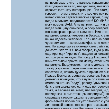
вы пропускаете что-то важное, концентрир
благодарности за то, что делаете, пытаю
отрабатывать эту информацию. При этом, 
говорю, что могу прояснить кое-что при в
читаю слегка саркастические строки, с ш
видел мельком, представляете! КО МНЕ п
могу помочь ВАМ. А не вы мне. Если я ска
видел женщину-снайпера, а опер вечером до
его растерзаю прямо в кабинете. Ибо это 
например розыск человека и беседа, с за
вы аж надоели человеку. Если целью сай
чувством локтя, которые(мифы, а не локти
нет. Но вроде как уважаемая crew сайта п
доказать что-то?! Я вам говорю, куда рыть
еще иронец и "иронист", пардон за каламб
это три раза не надо. По поводу Назрани, 
внимательном прочтении между строк можн
напрямую. Вы думаете, что мне делать не
тинэйджерского спермотоксического возра
собственно, начать думать о причинах вы
Правде Беслана, среди материалов. Настол
должно в принципе, что я чуть со стула н
смело банить за "воду", работу "дымовой 
бы с этим атаманом, если еще не говорили
танка, а Кесаева не знает, что говорит, 
вообще как, с вылетающим снарядом?), хо
снаряда в сторону школы, в замедленной 
формальная логика рисует ряженого с усам
личностный аспект, это не просто атаман
показания стоят сотни Кесаевых, и если он