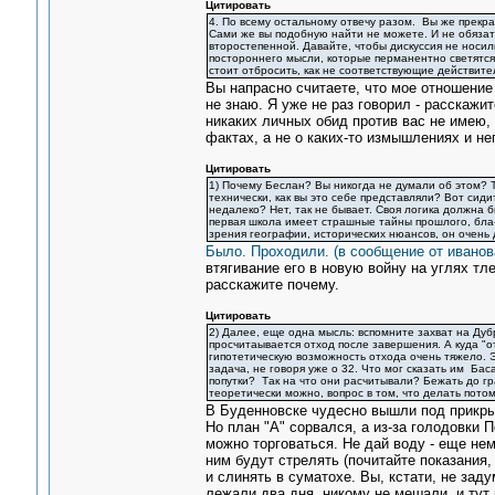
Цитировать
4. По всему остальному отвечу разом. Вы же прекр
Сами же вы подобную найти не можете. И не обязате
второстепенной. Давайте, чтобы дискуссия не носил
постороннего мысли, которые перманентно светятся 
стоит отбросить, как не соответствующие действите
Вы напрасно считаете, что мое отношение 
не знаю. Я уже не раз говорил - расскажит
никаких личных обид против вас не имею, 
фактах, а не о каких-то измышлениях и н
Цитировать
1) Почему Беслан? Вы никогда не думали об этом? Т
технически, как вы это себе представляли? Вот сиди
недалеко? Нет, так не бывает. Своя логика должна 
первая школа имеет страшные тайны прошлого, бла-б
зрения географии, исторических нюансов, он очень
Было. Проходили. (в сообщение от иванов
втягивание его в новую войну на углях тл
расскажите почему.
Цитировать
2) Далее, еще одна мысль: вспомните захват на Дубр
просчитаывается отход после завершения. А куда "о
гипотетическую возможность отхода очень тяжело. Э
задача, не говоря уже о 32. Что мог сказать им Ба
попутки? Так на что они расчитывали? Бежать до гр
теоретически можно, вопрос в том, что делать потом
В Буденновске чудесно вышли под прикры
Но план "А" сорвался, а из-за голодовки П
можно торговаться. Не дай воду - еще нем
ним будут стрелять (почитайте показания,
и слинять в суматохе. Вы, кстати, не за
лежали два дня, никому не мешали, и тут 