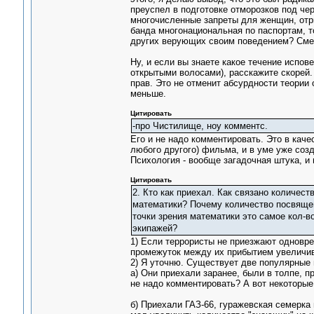
преуспел в подготовке отморозков под че
многочисленные запреты для женщин, отри
банда многонациональная по паспортам, то
других верующих своим поведением? Сме
Ну, и если вы знаете какое течение испов
открытыми волосами), расскажите скорей.
прав. Это не отменит абсурдности теории
меньше.
Цитировать
-про Чистилище, ноу комментс.
Его и не надо комментировать. Это в каче
любого другого) фильма, и в уме уже соз
Психология - вообще загадочная штука, и
Цитировать
2. Кто как приехал. Как связано количес
математики? Почему количество посвящен
точки зрения математики это самое кол-
экипажей?
1) Если террористы не приезжают одновр
промежуток между их прибытием увеличива
2) Я уточню. Существует две популярные 
а) Они приехали заранее, были в толпе, п
не надо комментировать? А вот некоторые
б) Приехали ГАЗ-66, гуражевская семерка 