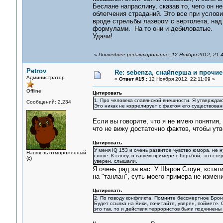
Беслане напраслину, сказав то, чего он н
облегчения страданий. Это все при услов
вроде стрельбы лазером с вертолета, над
формулами. На то они и дебиловатые.
Удачи!
«
Последнее редактирование: 12 Ноября 2012, 21:4
Petrov
Re: sebenza, снайперша и прочи
Администратор
«
Ответ #15 :
12 Ноября 2012, 22:11:09 »
Offline
Цитировать
1. Про человека славянской внешности. Я утверждаю 
Сообщений: 2,234
Это никак не коррелирует с фактом его существован
Если вы говорите, что я не имею понятия,
что не вижу достаточно фактов, чтобы ут
Цитировать
У меня IQ 153 и очень развитое чувство юмора, не н
Насквозь отмороженный
слове. К слову, о вашем примере с борьбой, это ст
(с)
уверен, слышали.
Я очень рад за вас. У Шэрон Стоун, кстати
на "танлан", суть моего примера не измени
Цитировать
2. По поводу конфликта. Помните бессмертное Бронев
Будет ссылка на Вики, почитайте, уверен, поймете. 
это так, то и действия террористов были подчинены