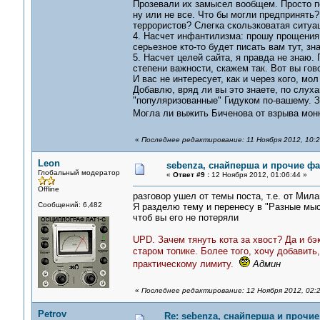
Прозевали их замысел вообщем. Просто по
ну или не все. Что бы могли предпринять
террористов? Слегка скользковатая ситуа
4. Насчет инфантилизма: прошу прощения,
серьезное кто-то будет писать вам тут, зн
5. Насчет целей сайта, я правда не знаю.
степени важности, скажем так. Вот вы гово
И вас не интересует, как и через кого, мо
Добавлю, вряд ли вы это знаете, по слуха
"популяризованные" Гидуком по-вашему. З
Могла ли выжить Биченова от взрыва монк
«
Последнее редактирование: 11 Ноября 2012, 10:2
Leon
sebenza, снайперша и прочие ф
Глобальный модератор
«
Ответ #9 :
12 Ноября 2012, 01:06:44 »
Offline
разговор ушел от темы поста, т.е. от Мил
Сообщений: 6,482
Я разделю тему и перенесу в "Разные мысл
чтоб вы его не потеряли
UPD
. Зачем тянуть кота за хвост? Да и б
старом топике. Более того, хочу добавит
практическому лимиту.
Админ
«
Последнее редактирование: 12 Ноября 2012, 02:2
Petrov
Re: sebenza, снайперша и прочи