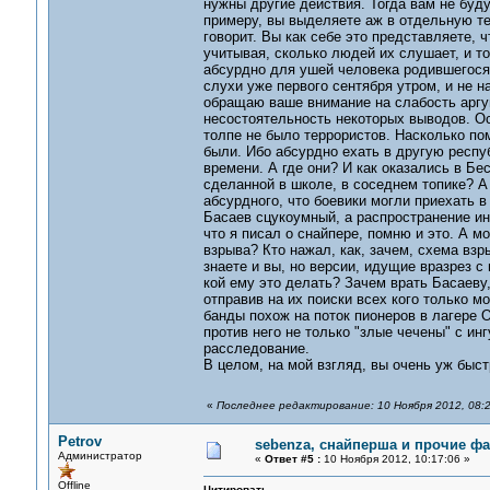
нужны другие действия. Тогда вам не буд
примеру, вы выделяете аж в отдельную те
говорит. Вы как себе это представляете, 
учитывая, сколько людей их слушает, и т
абсурдно для ушей человека родившегося 
слухи уже первого сентября утром, и не н
обращаю ваше внимание на слабость аргу
несостоятельность некоторых выводов. Ос
толпе не было террористов. Насколько по
были. Ибо абсурдно ехать в другую респу
времени. А где они? И как оказались в Б
сделанной в школе, в соседнем топике? А 
абсурдного, что боевики могли приехать в
Басаев сцукоумный, а распространение ин
что я писал о снайпере, помню и это. А м
взрыва? Кто нажал, как, зачем, схема вз
знаете и вы, но версии, идущие вразрез с
кой ему это делать? Зачем врать Басаеву,
отправив на их поиски всех кого только м
банды похож на поток пионеров в лагере О
против него не только "злые чечены" с ин
расследование.
В целом, на мой взгляд, вы очень уж быс
«
Последнее редактирование: 10 Ноября 2012, 08:2
Petrov
sebenza, снайперша и прочие ф
Администратор
«
Ответ #5 :
10 Ноября 2012, 10:17:06 »
Offline
Цитировать