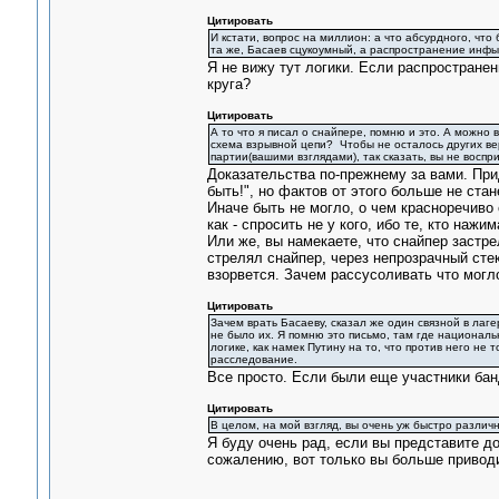
Цитировать
И кстати, вопрос на миллион: а что абсурдного, что
та же, Басаев сцукоумный, а распространение инфы 
Я не вижу тут логики. Если распростране
круга?
Цитировать
А то что я писал о снайпере, помню и это. А можно 
схема взрывной цепи? Чтобы не осталось других вер
партии(вашими взглядами), так сказать, вы не воспр
Доказательства по-прежнему за вами. Пр
быть!", но фактов от этого больше не стан
Иначе быть не могло, о чем красноречиво
как - спросить не у кого, ибо те, кто наж
Или же, вы намекаете, что снайпер застре
стрелял снайпер, через непрозрачный стек
взорвется. Зачем рассусоливать что могло
Цитировать
Зачем врать Басаеву, сказал же один связной в лаге
не было их. Я помню это письмо, там где националь
логике, как намек Путину на то, что против него не
расследование.
Все просто. Если были еще участники бан
Цитировать
В целом, на мой взгляд, вы очень уж быстро различ
Я буду очень рад, если вы представите д
сожалению, вот только вы больше приводи