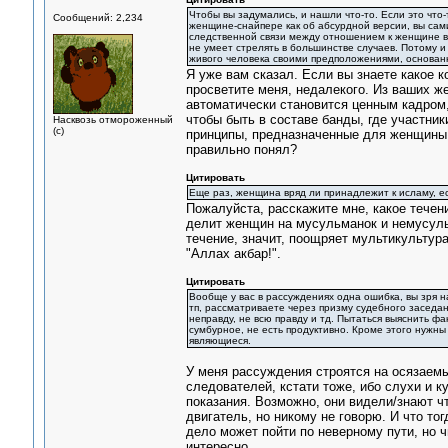
Чтобы вы задумались, и нашли что-то. Если это что
Сообщений: 2,234
женщине-снайпере как об абсурдной версии, вы сами
следственной связи между отношением к женщине в 
не умеет стрелять в большинстве случаев. Потому и 
живого человека своими предположениями, основан
Я уже вам сказал. Если вы знаете какое к
просветите меня, недалекого. Из ваших ж
автоматически становится ценным кадром,
чтобы быть в составе банды, где участни
Насквозь отмороженный
(с)
принципы, предназначенные для женщины 
правильно понял?
Цитировать
Еще раз, женщина вряд ли принадлежит к исламу, ес
Пожалуйста, расскажите мне, какое течен
делит женщин на мусульманок и немусульм
течение, значит, поощряет мультикультур
"Аллах акбар!".
Цитировать
Вообще у вас в рассуждениях одна ошибка, вы зря н
тп, рассматриваете через призму судебного заседа
неправду, не всю правду и тд. Пытаться выяснить ф
сумбурное, не есть продуктивно. Кроме этого нужны
являющиеся.
У меня рассуждения строятся на осязаемы
следователей, кстати тоже, ибо слухи и 
показания. Возможно, они видели/знают что
двигатель, но никому не говорю. И что тог
дело может пойти по неверному пути, но ч
интересно.