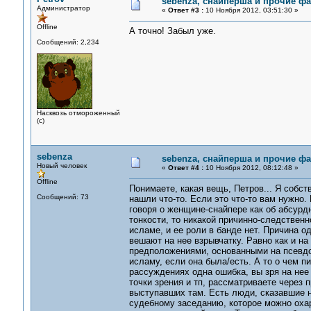
sebenza, снайперша и прочие ф
Администратор
«
Ответ #3 :
10 Ноября 2012, 03:51:30 »
Offline
А точно! Забыл уже.
Сообщений: 2,234
Насквозь отмороженный
(с)
sebenza
sebenza, снайперша и прочие ф
Новый человек
«
Ответ #4 :
10 Ноября 2012, 08:12:48 »
Offline
Понимаете, какая вещь, Петров... Я собст
Сообщений: 73
нашли что-то. Если это что-то вам нужно
говоря о женщине-снайпере как об абсурд
тонкости, то никакой причинно-следствен
исламе, и ее роли в банде нет. Причина о
вешают на нее взрывчатку. Равно как и на
предположениями, основанными на псевдо
исламу, если она была/есть. А то о чем 
рассуждениях одна ошибка, вы зря на нее
точки зрения и тп, рассматриваете через
выступавших там. Есть люди, сказавшие н
судебному заседанию, которое можно охар