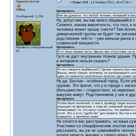
Администратор
«
Ответ #10 :
12 Ноября 2012, 06:47:29 »
Offline
Цитировать
Или вы думаете, что любой человек, попавший в бан
Сообщений: 2,234
Ну, допустим, вы как много общавшийся с
Скажите, какова вероятность, что того, к 
человека может крышу снести? Тем более,
диверсионной группы не будет так рискова
родственник чей-то – уже меньше риска в
славянской внешности.
Цитировать
Насквозь отмороженный
(с)
И то лишь первая часть, фразы про отсутствие гугла
Гугл не даст внутренних планов здания. 
в интернете нельзя сказать?
Цитировать
То что говорите вы(Иванов?):"Целью теракта был взр
Фраза, мягко говоря, человека, не разбиравшего осе
один из немногих населенных пунктов, где захват шк
Ну да. Беслан - особенный город. Если уб
оружие. Это фигня, что у в городе с насе
(большинство – гладкоствол, но нарезных
вакууме живут. Родственников у них в дру
Цитировать
Чтобы было понятней, о чем я, проведу такую аналаг
подходил по финансам, к тому же знакомый продвал,
Захватывают то, что могут захватить, что какими-то 
хотят. Это и есть "удобство" для захвата. Вы так и 
наверное, о причинах ниже.
Не хочется вас расстраивать, но ваши суж
Участники со специфическим опытом вам п
рассказать, вы уж не сравнивайте теплое
хотите украсть машину у своего врага. Он 