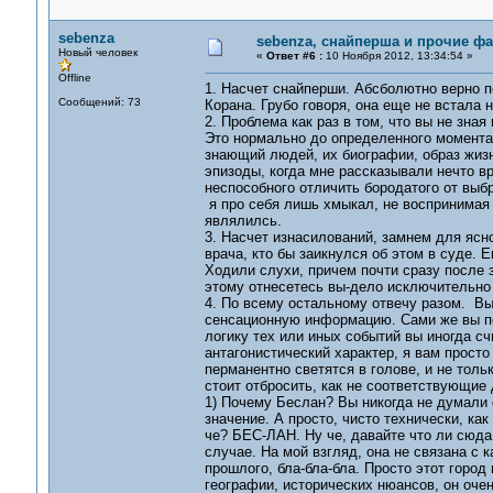
sebenza
sebenza, снайперша и прочие ф
Новый человек
«
Ответ #6 :
10 Ноября 2012, 13:34:54 »
Offline
1. Насчет снайперши. Абсболютно верно по
Сообщений: 73
Корана. Грубо говоря, она еще не встала н
2. Проблема как раз в том, что вы не зна
Это нормально до определенного момента,
знающий людей, их биографии, образ жизн
эпизоды, когда мне рассказывали нечто в
неспособного отличить бородатого от выбри
я про себя лишь хмыкал, не воспринимая
являлилсь.
3. Насчет изнасилований, замнем для ясно
врача, кто бы заикнулся об этом в суде. 
Ходили слухи, причем почти сразу после з
этому отнесетесь вы-дело исключительно
4. По всему остальному отвечу разом. Вы
сенсационную информацию. Сами же вы под
логику тех или иных событий вы иногда сч
антагонистический характер, я вам прост
перманентно светятся в голове, и не тол
стоит отбросить, как не соответствующие
1) Почему Беслан? Вы никогда не думали 
значение. А просто, чисто технически, ка
че? БЕС-ЛАН. Ну че, давайте что ли сюда
случае. На мой взгляд, она не связана с
прошлого, бла-бла-бла. Просто этот город
географии, исторических нюансов, он оче