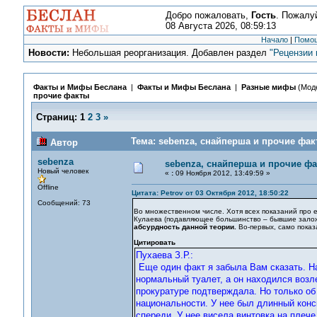
Добро пожаловать,
Гость
. Пожалу
08 Августа 2026, 08:59:13
Начало
|
Помо
Новости:
Небольшая реорганизация. Добавлен раздел
"Рецензии 
Факты и Мифы Беслана
|
Факты и Мифы Беслана
|
Разные мифы
(Мод
прочие факты
Страниц:
1
2
3
»
Тема: sebenza, снайперша и прочие фак
Автор
sebenza
sebenza, снайперша и прочие ф
Новый человек
«
:
09 Ноября 2012, 13:49:59 »
Offline
Цитата: Petrov от 03 Октября 2012, 18:50:22
Сообщений: 73
Во множественном числе. Хотя всех показаний про 
Кулаева (подавляющее большинство – бывшие залож
абсурдность данной теории.
Во-первых, само показ
Цитировать
Пухаева З.Р.:
Еще один факт я забыла Вам сказать. На
нормальный туалет, а он находился возл
прокуратуре подтверждала. Но только об
национальности. У нее был длинный конс
спереди. У нее висела винтовка на плеч