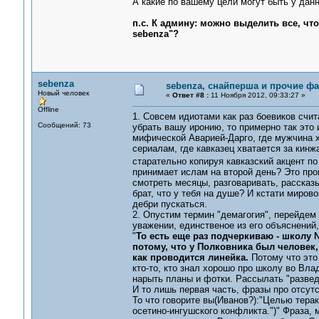
А какие по вашему цели могут быть у данн
п.с. К админу: можно выделить все, чт
sebenza"?
sebenza
sebenza, снайперша и прочие ф
Новый человек
«
Ответ #8 :
11 Ноября 2012, 09:33:27 »
Offline
1. Совсем идиотами как раз боевиков счи
Сообщений: 73
убрать вашу иронию, то примерно так это 
мифической Аварией-Дарго, где мужчина х
сериалам, где кавказец хватается за кинж
старательно копируя кавказский акцент 
принимает ислам на второй день? Это проц
смотреть месяцы, разговаривать, рассказыв
брат, что у тебя на душе? И кстати миров
дебри пускаться.
2. Опустим термин "демагогия", перейдем 
уважении, единственое из его объяснений, 
"
То есть еще раз подчеркиваю - школу 
потому, что у Полковника был человек,
как проводится линейка.
Потому что это
кто-то, кто знал хорошо про школу во Вла
нарыть планы и фотки. Рассылать "разведч
И то лишь первая часть, фразы про отсутс
То что говорите вы(Иванов?):"Целью терак
осетино-ингушского конфликта.")" Фраза, 