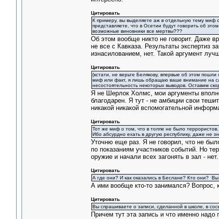
Цитировать
К примеру, вы выделяете аж в отдельную тему миф об
представляете, что в Осетии будут говорить об этом
возможные виновники все мертвы???
Об этом вообще никто не говорит. Даже вр
не все с Кавказа. Результаты экспертиз з
изнасилованием, нет. Такой аргумент луч
Цитировать
(кстати, не верьте Белякову, впервые об этом пошли 
миф или факт, я лишь обращаю ваше внимание на сл
несостоятельность некоторых выводов. Оставим ско
Я не Шерлок Холмс, мои аргументы вполне
благодарен. Я тут - не амбиции свои теши
никакой никакой вспомогательной информ
Цитировать
Тот же миф о том, что в толпе не было террористов
Ибо абсурдно ехать в другую республику, даже не з
Уточню еще раз. Я не говорил, что не был
по показаниям участников событий. Но тер
оружие и начали всех загонять в зал - не
Цитировать
А где они? И как оказались в Беслане? Кто они? Вы
А ими вообще кто-то занимался? Вопрос, 
Цитировать
Вы спрашиваете о записи, сделанной в школе, в со
Причем тут эта запись и что именно надо 