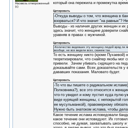
который она пережила и промежутка време
Насквозь отмороженный
(с)
Цитировать
-Откуда выводы о том, что женщина в ба
взорваться? И что значит "на равных"? Не
Выводы - из наличия других женщин и их р
здесь значит, что женщине доверили снай
уравняв в правах с мужчиной.
Цитировать
-Количество видевших эту женщину людей вряд ли яв
вообще, не все видели всех, скажем так.
То есть женщину никто (кроме Пухаевой) 
теоретизировали, что снайпер якобы мог с
привели. Зачем убивать сидящего на педа
доказывайте сами. Всех доказательств у 
дававших показания. Маловато будет.
Цитировать
-То что вы пишете о радикальном исламе(
Полковника?), все это относится к женщи
что-то увидел и кому пустил куда пулю-у
виде курящей женщины, с непокрытой голо
ее мусульманкой), правомерному обязате
Нужно быть знатоком ислама, чтобы дела
Какое течение ислама исповедовали бандит
какое течение они исповедуют. Их готови
способно, не думая, захватывать школу и 
этого, я делаю вывод, что это был радика