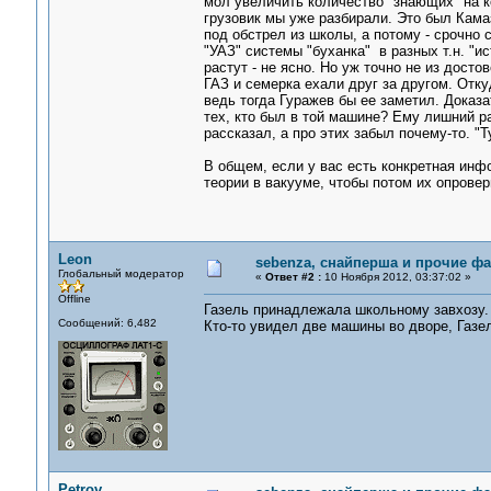
мол увеличить количество "знающих" на ко
грузовик мы уже разбирали. Это был Кама
под обстрел из школы, а потому - срочно 
"УАЗ" системы "буханка" в разных т.н. "ис
растут - не ясно. Но уж точно не из досто
ГАЗ и семерка ехали друг за другом. Отк
ведь тогда Гуражев бы ее заметил. Доказ
тех, кто был в той машине? Ему лишний ра
рассказал, а про этих забыл почему-то. "
В общем, если у вас есть конкретная инф
теории в вакууме, чтобы потом их опроверг
Leon
sebenza, снайперша и прочие ф
Глобальный модератор
«
Ответ #2 :
10 Ноября 2012, 03:37:02 »
Offline
Газель принадлежала школьному завхозу. 
Сообщений: 6,482
Кто-то увидел две машины во дворе, Газел
Petrov