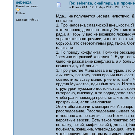
sebenza
Re: sebenza, снайперша и прочи
Новый человек
«
Ответ #14 :
12 Ноября 2012, 20:51:15 »
Offline
Мда... не получается беседа, чувствую. Д
Сообщений: 73
поставить.
1. Про человека славянской внешности. Я 
этот человек, далее по тексту. Это никак
ради, а чтобы у вас не возникло ложных у
упражнятся в остроумии, я в ответ острит
борьбой, это стереотипный ряд такой, Осе
слышали.
2. По поводу конфликта. Помните бессмерт
"осетино-ингушский конфликт". Будет ссыл
было не разжигание конфликта, а я больше
немного другой логике.
3. Про участие Миндзаева в штурме, это о
личность, поэтому ваша ирония вызывает и
совместительству министр чего-то там". 
ордена Мужества, один был точно. И это ч
структурой мужского достоинства, а стрел
интересно, выскажу, а то поднадоело это 
чтобы раз и навсегда прояснить, что же о
прозрачным, если нет-поясню.
Это чтобы закончить ковыряние. А теперь 
расследование. Расследование бывает раз
в Беслане-это не комиксы про Бэтмена, ег
вероятные версии. Есть такое понятие: о
по танку, некий, мифический (для вас), Бо
побежала, женщина, утверждающая, что вид
что я перечислил, по тем или иным причин