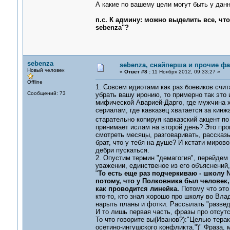
А какие по вашему цели могут быть у данн
п.с. К админу: можно выделить все, чт
sebenza"?
sebenza
sebenza, снайперша и прочие ф
Новый человек
«
Ответ #8 :
11 Ноября 2012, 09:33:27 »
Offline
1. Совсем идиотами как раз боевиков счи
Сообщений: 73
убрать вашу иронию, то примерно так это 
мифической Аварией-Дарго, где мужчина х
сериалам, где кавказец хватается за кинж
старательно копируя кавказский акцент 
принимает ислам на второй день? Это проц
смотреть месяцы, разговаривать, рассказыв
брат, что у тебя на душе? И кстати миров
дебри пускаться.
2. Опустим термин "демагогия", перейдем 
уважении, единственое из его объяснений, 
"
То есть еще раз подчеркиваю - школу 
потому, что у Полковника был человек,
как проводится линейка.
Потому что это
кто-то, кто знал хорошо про школу во Вла
нарыть планы и фотки. Рассылать "разведч
И то лишь первая часть, фразы про отсутс
То что говорите вы(Иванов?):"Целью терак
осетино-ингушского конфликта.")" Фраза, 