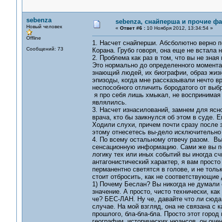
sebenza
sebenza, снайперша и прочие ф
Новый человек
«
Ответ #6 :
10 Ноября 2012, 13:34:54 »
Offline
1. Насчет снайперши. Абсболютно верно по
Сообщений: 73
Корана. Грубо говоря, она еще не встала н
2. Проблема как раз в том, что вы не зна
Это нормально до определенного момента,
знающий людей, их биографии, образ жизн
эпизоды, когда мне рассказывали нечто в
неспособного отличить бородатого от выбри
я про себя лишь хмыкал, не воспринимая
являлилсь.
3. Насчет изнасилований, замнем для ясно
врача, кто бы заикнулся об этом в суде. 
Ходили слухи, причем почти сразу после з
этому отнесетесь вы-дело исключительно
4. По всему остальному отвечу разом. Вы
сенсационную информацию. Сами же вы под
логику тех или иных событий вы иногда сч
антагонистический характер, я вам прост
перманентно светятся в голове, и не тол
стоит отбросить, как не соответствующие
1) Почему Беслан? Вы никогда не думали 
значение. А просто, чисто технически, ка
че? БЕС-ЛАН. Ну че, давайте что ли сюда
случае. На мой взгляд, она не связана с
прошлого, бла-бла-бла. Просто этот город
географии, исторических нюансов, он оче