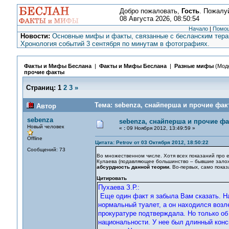
Добро пожаловать,
Гость
. Пожалу
08 Августа 2026, 08:50:54
Начало
|
Помо
Новости:
Основные мифы и факты, связанные с бесланским терак
Хронология событий 3 сентября по минутам в фотографиях.
Факты и Мифы Беслана
|
Факты и Мифы Беслана
|
Разные мифы
(Мод
прочие факты
Страниц:
1
2
3
»
Тема: sebenza, снайперша и прочие фак
Автор
sebenza
sebenza, снайперша и прочие ф
Новый человек
«
:
09 Ноября 2012, 13:49:59 »
Offline
Цитата: Petrov от 03 Октября 2012, 18:50:22
Сообщений: 73
Во множественном числе. Хотя всех показаний про 
Кулаева (подавляющее большинство – бывшие залож
абсурдность данной теории.
Во-первых, само показ
Цитировать
Пухаева З.Р.:
Еще один факт я забыла Вам сказать. На
нормальный туалет, а он находился возл
прокуратуре подтверждала. Но только об
национальности. У нее был длинный конс