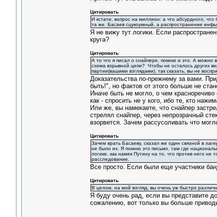
Цитировать
И кстати, вопрос на миллион: а что абсурдного, что
та же, Басаев сцукоумный, а распространение инфы 
Я не вижу тут логики. Если распростране
круга?
Цитировать
А то что я писал о снайпере, помню и это. А можно 
схема взрывной цепи? Чтобы не осталось других вер
партии(вашими взглядами), так сказать, вы не воспр
Доказательства по-прежнему за вами. Пр
быть!", но фактов от этого больше не стан
Иначе быть не могло, о чем красноречиво
как - спросить не у кого, ибо те, кто наж
Или же, вы намекаете, что снайпер застре
стрелял снайпер, через непрозрачный стек
взорвется. Зачем рассусоливать что могло
Цитировать
Зачем врать Басаеву, сказал же один связной в лаге
не было их. Я помню это письмо, там где националь
логике, как намек Путину на то, что против него не
расследование.
Все просто. Если были еще участники бан
Цитировать
В целом, на мой взгляд, вы очень уж быстро различ
Я буду очень рад, если вы представите д
сожалению, вот только вы больше приводи