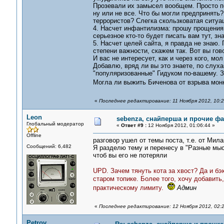
Прозевали их замысел вообщем. Просто по
ну или не все. Что бы могли предпринять
террористов? Слегка скользковатая ситуа
4. Насчет инфантилизма: прошу прощения,
серьезное кто-то будет писать вам тут, зн
5. Насчет целей сайта, я правда не знаю.
степени важности, скажем так. Вот вы гово
И вас не интересует, как и через кого, мо
Добавлю, вряд ли вы это знаете, по слуха
"популяризованные" Гидуком по-вашему. З
Могла ли выжить Биченова от взрыва монк
«
Последнее редактирование: 11 Ноября 2012, 10:2
Leon
sebenza, снайперша и прочие ф
Глобальный модератор
«
Ответ #9 :
12 Ноября 2012, 01:06:44 »
Offline
разговор ушел от темы поста, т.е. от Мил
Сообщений: 6,482
Я разделю тему и перенесу в "Разные мысл
чтоб вы его не потеряли
UPD
. Зачем тянуть кота за хвост? Да и б
старом топике. Более того, хочу добавит
практическому лимиту.
Админ
«
Последнее редактирование: 12 Ноября 2012, 02:2
Petrov