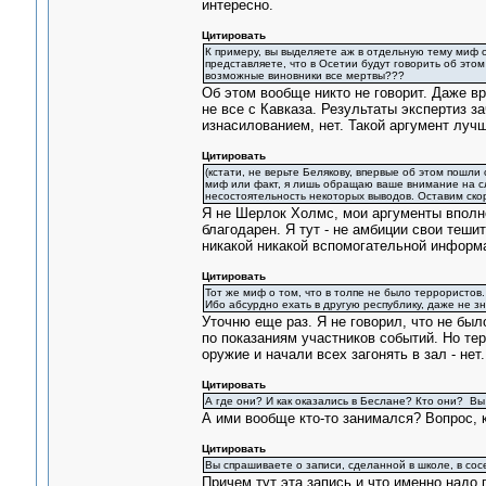
интересно.
Цитировать
К примеру, вы выделяете аж в отдельную тему миф об
представляете, что в Осетии будут говорить об этом
возможные виновники все мертвы???
Об этом вообще никто не говорит. Даже вр
не все с Кавказа. Результаты экспертиз з
изнасилованием, нет. Такой аргумент луч
Цитировать
(кстати, не верьте Белякову, впервые об этом пошли 
миф или факт, я лишь обращаю ваше внимание на сл
несостоятельность некоторых выводов. Оставим ско
Я не Шерлок Холмс, мои аргументы вполне
благодарен. Я тут - не амбиции свои теши
никакой никакой вспомогательной информ
Цитировать
Тот же миф о том, что в толпе не было террористов
Ибо абсурдно ехать в другую республику, даже не з
Уточню еще раз. Я не говорил, что не был
по показаниям участников событий. Но тер
оружие и начали всех загонять в зал - не
Цитировать
А где они? И как оказались в Беслане? Кто они? Вы
А ими вообще кто-то занимался? Вопрос, 
Цитировать
Вы спрашиваете о записи, сделанной в школе, в со
Причем тут эта запись и что именно надо 