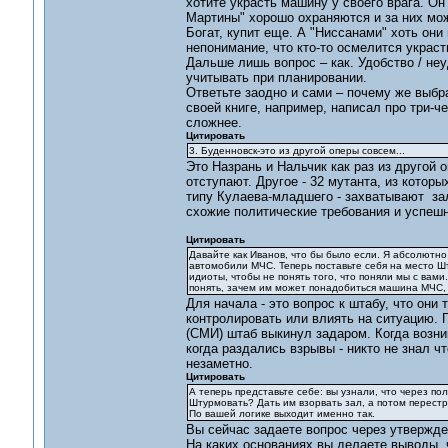
хотите украсть машину у своего врага. Он 
Мартины" хорошо охраняются и за них можн
Богат, купит еще. А "Ниссанами" хоть они 
непонимание, что кто-то осмелится украс
Дальше лишь вопрос – как. Удобство / неу
учитывать при планировании.
Ответьте заодно и сами – почему же выбр
своей книге, например, написал про три-
сложнее.
Цитировать
3. Буденновск-это из другой оперы совсем...
Это Назрань и Нальчик как раз из другой 
отступают. Другое - 32 мутанта, из которы
типу Кулаева-младшего - захватывают зал
схожие политические требования и успеш
Цитировать
Давайте как Иванов, что бы было если. Я абсолютно
автомобили МЧС. Теперь поставьте себя на место Шт
идиоты, чтобы не понять того, что поняли мы с вами
понять, зачем им может понадобиться машина МЧС, 
Для начала - это вопрос к штабу, что они 
контролировать или влиять на ситуацию.
(СМИ) штаб выкинул задаром. Когда возник
когда раздались взрывы - никто не знал ч
незаметно.
Цитировать
А теперь представьте себе: вы узнали, что через пол
Штурмовать? Дать им взорвать зал, а потом перест
По вашей логике выходит именно так.
Вы сейчас задаете вопрос через утвержде
На каких основаниях вы делаете выводы, 