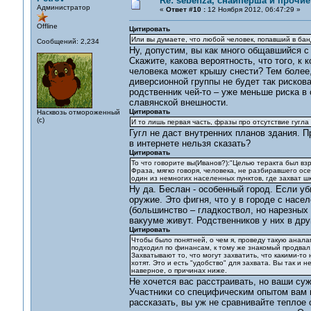
Re: sebenza, снайперша и прочи
Администратор
«
Ответ #10 :
12 Ноября 2012, 06:47:29 »
Offline
Цитировать
Или вы думаете, что любой человек, попавший в бан
Сообщений: 2,234
Ну, допустим, вы как много общавшийся с
Скажите, какова вероятность, что того, к 
человека может крышу снести? Тем более,
диверсионной группы не будет так рискова
родственник чей-то – уже меньше риска в
славянской внешности.
Цитировать
Насквозь отмороженный
(с)
И то лишь первая часть, фразы про отсутствие гугла
Гугл не даст внутренних планов здания. 
в интернете нельзя сказать?
Цитировать
То что говорите вы(Иванов?):"Целью теракта был взр
Фраза, мягко говоря, человека, не разбиравшего осе
один из немногих населенных пунктов, где захват шк
Ну да. Беслан - особенный город. Если уб
оружие. Это фигня, что у в городе с насе
(большинство – гладкоствол, но нарезных
вакууме живут. Родственников у них в дру
Цитировать
Чтобы было понятней, о чем я, проведу такую аналаг
подходил по финансам, к тому же знакомый продвал,
Захватывают то, что могут захватить, что какими-то 
хотят. Это и есть "удобство" для захвата. Вы так и 
наверное, о причинах ниже.
Не хочется вас расстраивать, но ваши суж
Участники со специфическим опытом вам п
рассказать, вы уж не сравнивайте теплое