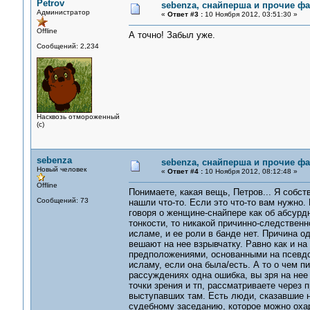
Petrov
sebenza, снайперша и прочие ф
Администратор
«
Ответ #3 :
10 Ноября 2012, 03:51:30 »
Offline
А точно! Забыл уже.
Сообщений: 2,234
Насквозь отмороженный
(с)
sebenza
sebenza, снайперша и прочие ф
Новый человек
«
Ответ #4 :
10 Ноября 2012, 08:12:48 »
Offline
Понимаете, какая вещь, Петров... Я собст
Сообщений: 73
нашли что-то. Если это что-то вам нужно
говоря о женщине-снайпере как об абсурд
тонкости, то никакой причинно-следствен
исламе, и ее роли в банде нет. Причина о
вешают на нее взрывчатку. Равно как и на
предположениями, основанными на псевдо
исламу, если она была/есть. А то о чем 
рассуждениях одна ошибка, вы зря на нее
точки зрения и тп, рассматриваете через
выступавших там. Есть люди, сказавшие н
судебному заседанию, которое можно охар