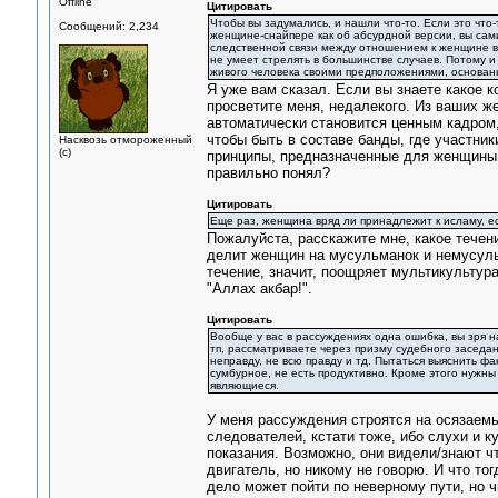
Offline
Цитировать
Чтобы вы задумались, и нашли что-то. Если это что
Сообщений: 2,234
женщине-снайпере как об абсурдной версии, вы сами
следственной связи между отношением к женщине в 
не умеет стрелять в большинстве случаев. Потому и 
живого человека своими предположениями, основан
Я уже вам сказал. Если вы знаете какое к
просветите меня, недалекого. Из ваших ж
автоматически становится ценным кадром,
чтобы быть в составе банды, где участни
Насквозь отмороженный
(с)
принципы, предназначенные для женщины 
правильно понял?
Цитировать
Еще раз, женщина вряд ли принадлежит к исламу, ес
Пожалуйста, расскажите мне, какое течен
делит женщин на мусульманок и немусульм
течение, значит, поощряет мультикультур
"Аллах акбар!".
Цитировать
Вообще у вас в рассуждениях одна ошибка, вы зря н
тп, рассматриваете через призму судебного заседа
неправду, не всю правду и тд. Пытаться выяснить ф
сумбурное, не есть продуктивно. Кроме этого нужны
являющиеся.
У меня рассуждения строятся на осязаемы
следователей, кстати тоже, ибо слухи и 
показания. Возможно, они видели/знают что
двигатель, но никому не говорю. И что тог
дело может пойти по неверному пути, но ч