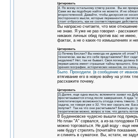
Цитировать
4. По всему остальному отвечу разом. Вы же прекр
Сами же вы подобную найти не можете. И не обязате
второстепенной. Давайте, чтобы дискуссия не носил
постороннего мысли, которые перманентно светятся 
стоит отбросить, как не соответствующие действите
Вы напрасно считаете, что мое отношение 
не знаю. Я уже не раз говорил - расскажит
никаких личных обид против вас не имею, 
фактах, а не о каких-то измышлениях и н
Цитировать
1) Почему Беслан? Вы никогда не думали об этом? Т
технически, как вы это себе представляли? Вот сиди
недалеко? Нет, так не бывает. Своя логика должна 
первая школа имеет страшные тайны прошлого, бла-б
зрения географии, исторических нюансов, он очень
Было. Проходили. (в сообщение от иванов
втягивание его в новую войну на углях тл
расскажите почему.
Цитировать
2) Далее, еще одна мысль: вспомните захват на Дубр
просчитаывается отход после завершения. А куда "о
гипотетическую возможность отхода очень тяжело. Э
задача, не говоря уже о 32. Что мог сказать им Ба
попутки? Так на что они расчитывали? Бежать до гр
теоретически можно, вопрос в том, что делать потом
В Буденновске чудесно вышли под прикры
Но план "А" сорвался, а из-за голодовки П
можно торговаться. Не дай воду - еще нем
ним будут стрелять (почитайте показания,
и слинять в суматохе. Вы, кстати, не за