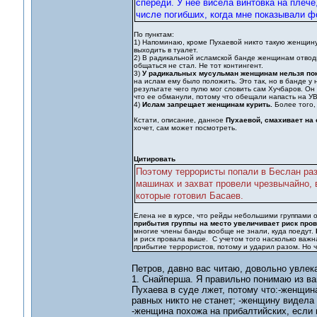
спереди. У нее висела винтовка на плеч
числе погибших, когда мне показывали ф
По пунктам:
1) Напоминаю, кроме Пухаевой никто такую женщину
выходить в туалет.
2) В радикальной исламской банде женщинам отводи
общаться не стал. Не тот контингент.
3)
У радикальных мусульман женщинам нельзя по
на ислам ему было положить. Это так, но в банде у
результате чего пулю мог словить сам Хучбаров. Он
что ее обманули, потому что обещали напасть на УВ
4)
Ислам запрещает женщинам курить.
Более того,
Кстати, описание, данное
Пухаевой, смахивает на 
хочет, сам может посмотреть.
Цитировать
Поэтому террористы попали в Беслан раз
машинах и захват провели чрезвычайно, 
которые готовил Басаев.
Елена не в курсе, что рейды небольшими группами 
прибытия группы на место увеличивает риск пров
многие члены банды вообще не знали, куда поедут.
и риск провала выше. С учетом того насколько важна
прибытие террористов, потому и ударил разом. Но ч
Петров, давно вас читаю, довольно увлек
1. Снайперша. Я правильно понимаю из ва
Пухаева в суде лжет, потому что:-женщин
равных никто не станет; -женщину видела
-женщина похожа на прибалтийских, если 