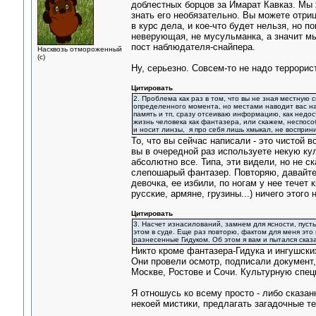
доблестных борцов за Имарат Кавказ. Мы ж
знать его необязательно. Вы можете отриц
в курс дела, и кое-что будет нельзя, но 
неверующая, не мусульманка, а значит мы
пост наблюдателя-снайпера.
Насквозь отмороженный
(с)
Ну, серьезно. Совсем-то не надо террорис
Цитировать
2. Проблема как раз в том, что вы не зная местную
определенного момента, но местами наводит вас на
память и тп, сразу отсеиваю информацию, как недос
жизнь человека как фантазера, или скажем, неспособ
и носит линзы, я про себя лишь хмыкал, не восприн
То, что вы сейчас написали - это чистой в
вы в очередной раз используете некую ку
абсолютно все. Типа, эти видели, но не ска
слепошарый фантазер. Повторяю, давайте 
девочка, ее избили, по ногам у нее течет 
русские, армяне, грузины...) ничего этого
Цитировать
3. Насчет изнасилований, замнем для ясности, пусть
этом в суде. Еще раз повторю, фактом для меня это 
разнесенные Гидуком. Об этом я вам и пытался сказа
Никто кроме фантазера-Гидука и ингушских
Они провели осмотр, подписали документ,
Москве, Ростове и Сочи. Культурную спец
Я отношусь ко всему просто - либо сказан
некоей мистики, предлагать загадочные те