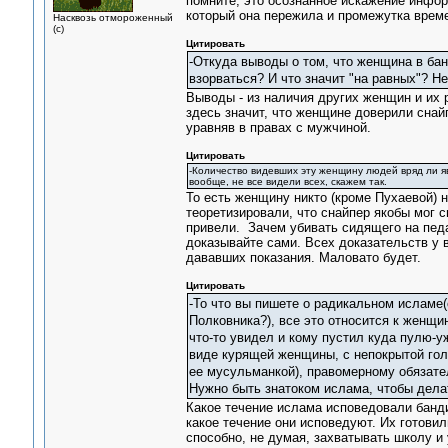
помните, это осознанное искажение инфор
который она пережила и промежутка време
Насквозь отмороженный
(с)
Цитировать
-Откуда выводы о том, что женщина в ба
взорваться? И что значит "на равных"? Не
Выводы - из наличия других женщин и их р
здесь значит, что женщине доверили снай
уравняв в правах с мужчиной.
Цитировать
-Количество видевших эту женщину людей вряд ли яв
вообще, не все видели всех, скажем так.
То есть женщину никто (кроме Пухаевой) 
теоретизировали, что снайпер якобы мог с
привели. Зачем убивать сидящего на педа
доказывайте сами. Всех доказательств у 
дававших показания. Маловато будет.
Цитировать
-То что вы пишете о радикальном исламе(
Полковника?), все это относится к женщи
что-то увидел и кому пустил куда пулю-у
виде курящей женщины, с непокрытой голо
ее мусульманкой), правомерному обязате
Нужно быть знатоком ислама, чтобы дела
Какое течение ислама исповедовали бандит
какое течение они исповедуют. Их готови
способно, не думая, захватывать школу и 