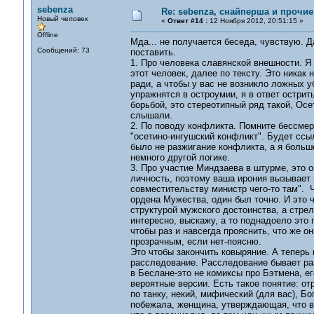
sebenza
Re: sebenza, снайперша и прочи
Новый человек
«
Ответ #14 :
12 Ноября 2012, 20:51:15 »
Offline
Мда... не получается беседа, чувствую. Д
Сообщений: 73
поставить.
1. Про человека славянской внешности. Я 
этот человек, далее по тексту. Это никак
ради, а чтобы у вас не возникло ложных у
упражнятся в остроумии, я в ответ острит
борьбой, это стереотипный ряд такой, Осе
слышали.
2. По поводу конфликта. Помните бессмерт
"осетино-ингушский конфликт". Будет ссыл
было не разжигание конфликта, а я больше
немного другой логике.
3. Про участие Миндзаева в штурме, это о
личность, поэтому ваша ирония вызывает и
совместительству министр чего-то там". 
ордена Мужества, один был точно. И это ч
структурой мужского достоинства, а стрел
интересно, выскажу, а то поднадоело это 
чтобы раз и навсегда прояснить, что же о
прозрачным, если нет-поясню.
Это чтобы закончить ковыряние. А теперь 
расследование. Расследование бывает раз
в Беслане-это не комиксы про Бэтмена, ег
вероятные версии. Есть такое понятие: о
по танку, некий, мифический (для вас), Бо
побежала, женщина, утверждающая, что вид