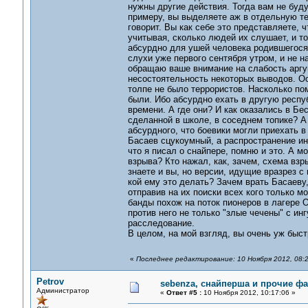
нужны другие действия. Тогда вам не буд
примеру, вы выделяете аж в отдельную те
говорит. Вы как себе это представляете, 
учитывая, сколько людей их слушает, и т
абсурдно для ушей человека родившегося 
слухи уже первого сентября утром, и не н
обращаю ваше внимание на слабость аргу
несостоятельность некоторых выводов. Ос
толпе не было террористов. Насколько по
были. Ибо абсурдно ехать в другую респу
времени. А где они? И как оказались в Б
сделанной в школе, в соседнем топике? А 
абсурдного, что боевики могли приехать в
Басаев сцукоумный, а распространение ин
что я писал о снайпере, помню и это. А м
взрыва? Кто нажал, как, зачем, схема вз
знаете и вы, но версии, идущие вразрез с
кой ему это делать? Зачем врать Басаеву,
отправив на их поиски всех кого только м
банды похож на поток пионеров в лагере О
против него не только "злые чечены" с ин
расследование.
В целом, на мой взгляд, вы очень уж быс
«
Последнее редактирование: 10 Ноября 2012, 08:2
Petrov
sebenza, снайперша и прочие ф
Администратор
«
Ответ #5 :
10 Ноября 2012, 10:17:06 »