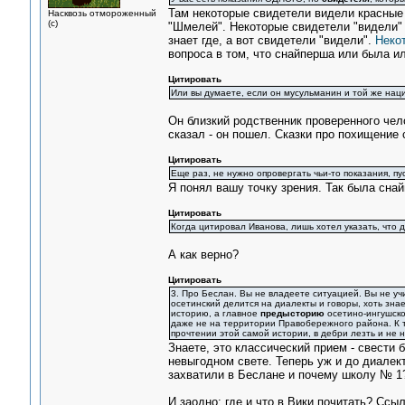
Там некоторые свидетели видели красные 
Насквозь отмороженный
(с)
"Шмелей". Некоторые свидетели "видели" 
знает где, а вот свидетели "видели".
Неко
вопроса в том, что снайперша или была ил
Цитировать
Или вы думаете, если он мусульманин и той же нац
Он близкий родственник проверенного чел
сказал - он пошел. Сказки про похищение 
Цитировать
Еще раз, не нужно опровергать чьи-то показания, 
Я понял вашу точку зрения. Так была сна
Цитировать
Когда цитировал Иванова, лишь хотел указать, что д
А как верно?
Цитировать
3. Про Беслан. Вы не владеете ситуацией. Вы не уч
осетинский делится на диалекты и говоры, хоть знае
историю, а главное
предысторию
осетино-ингушско
даже не на территории Правобережного района. К то
прочтении этой самой истории, в дебри лезть и не н
Знаете, это классический прием - свести 
невыгодном свете. Теперь уж и до диалек
захватили в Беслане и почему школу № 1
И заодно: где и что в Вики почитать? Ссы