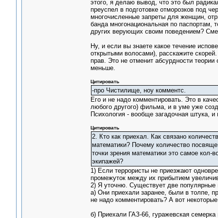
этого, я делаю вывод, что это был радика
преуспел в подготовке отморозков под че
многочисленные запреты для женщин, отри
банда многонациональная по паспортам, то
других верующих своим поведением? Сме
Ну, и если вы знаете какое течение испов
открытыми волосами), расскажите скорей.
прав. Это не отменит абсурдности теории
меньше.
Цитировать
-про Чистилище, ноу комментс.
Его и не надо комментировать. Это в каче
любого другого) фильма, и в уме уже соз
Психология - вообще загадочная штука, и
Цитировать
2. Кто как приехал. Как связано количес
математики? Почему количество посвящен
точки зрения математики это самое кол-
экипажей?
1) Если террористы не приезжают одновр
промежуток между их прибытием увеличива
2) Я уточню. Существует две популярные 
а) Они приехали заранее, были в толпе, п
не надо комментировать? А вот некоторые
б) Приехали ГАЗ-66, гуражевская семерка 