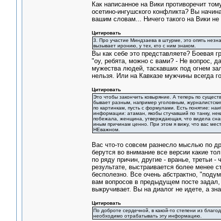
Как написанное на Вики противоречит тому
осетино-ингушского конфликта? Вы начина
вашим словам... Ничего такого на Вики не
Цитировать
3. Про участие Миндзаева в штурме, это опять незн
вызывает иронию, у тех, кто с ним знаком.
Вы как себе это представляете? Боевая г
"оу, ребята, можно с вами? - Не вопрос, д
мужества людей, таскавших под огнем зал
нельзя. Или на Кавказе мужчины всегда г
Цитировать
Это чтобы закончить ковыряние. А теперь по существ
бывает разным, например уголовным, журналистским, 
по картинкам, пусть с формулами. Есть понятие: на
информации: атаман, якобы стучавший по танку, неки
побежала, женщина, утверждающая, что видела снайпе
иным причинам ценно. При этом я вижу, что вас мест
НЕважном.
Вас что-то совсем разнесло мыслью по др
берутся во внимание все версии какие тол
по ряду причин, другие - вранье, третьи -
результате, выстраивается более менее ст
бесполезно. Все очень абстрактно, "подума
вам вопросов в предыдущем посте задал, т
выкручивает. Вы на диалог не идете, а зна
Цитировать
По доброте сердечной, в какой-то степени из благод
необходимо отрабатывать эту информацию.