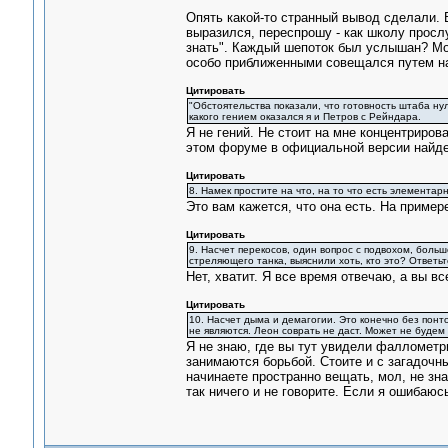
Опять какой-то странный вывод сделали. 
выразился, переспрошу - как школу просл
знать". Каждый шепоток был услышан? Мо
особо приближенными совещался путем нап
Цитировать
"Обстоятельства показали, что готовность штаба нул
какого гением оказался я и Петров с Рейндара.
Я не гений. Не стоит на мне концентриров
этом форуме в официальной версии найде
Цитировать
8. Намек простите на что, на то что есть элементар
Это вам кажется, что она есть. На пример
Цитировать
9. Насчет перекосов, один вопрос с подвохом, больше
стреляющего танка, выяснили хоть, кто это? Ответьте
Нет, хватит. Я все время отвечаю, а вы в
Цитировать
10. Насчет дыма и демагогии. Это конечно без понто
не являются. Леон соврать не даст. Может не буде
Я не знаю, где вы тут увидели фаллометр
занимаются борьбой. Стоите и с загадочн
начинаете пространно вещать, мол, не зна
так ничего и не говорите. Если я ошибаюс