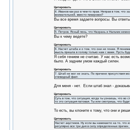
Цитировать
4. Иванов как раз в чем-то прав. Неправ в том, что
внимательней, вместо пикировок?
Вы все время задаете вопросы. Вы ответы
Цитировать
5. Петров. Ясный пень, что Назрань и Нальчик немно
Вы к чему ведете?
Цитировать
6. Насчет штаба и о том, что они не гении. Я поним
мысль пришла в голову только нам с вами. Пусть буде
Я себя гением не считаю. У нас есть воз
было. А задним умом каждый силен.
Цитировать
7. Штаб не мог не знать. По причине присутствия мо
очевидный факт.
Для меня - нет. Если штаб знал - доказыв
Цитировать
Суть в том, что ситуация, когда ты узнаешь, что во с
то это ситуация патовая. Ты или смотришь, что буде
То есть, вы клоните к тому, что они и реш
Цитировать
Насчет акустиков. Ну если вы намекаете на то, что и
регулярно все три дня в силу определенных причин.