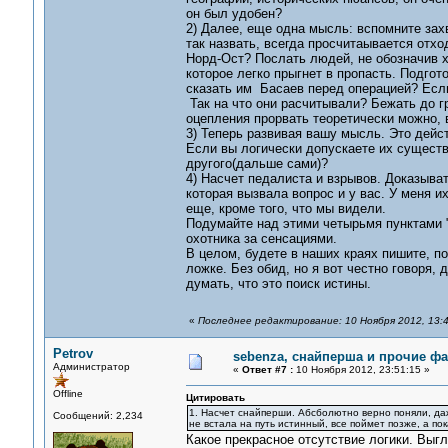
он был удобен?
2) Далее, еще одна мысль: вспомните захв
так назвать, всегда просчитаывается отхо
Норд-Ост? Послать людей, не обозначив х
которое легко прыгнет в пропасть. Подгот
сказать им Басаев перед операцией? Если
Так на что они расчитывали? Бежать до г
оцепления прорвать теоретически можно, в
3) Теперь развивая вашу мысль. Это дейс
Если вы логически допускаете их существ
другого(дальше сами)?
4) Насчет педалиста и взрывов. Доказыват
которая вызвала вопрос и у вас. У меня их
еще, кроме того, что мы видели.
Подумайте над этими четырьмя пунктами "о
охотника за сенсациями.
В целом, будете в наших краях пишите, по
ложке. Без обид, но я вот честно говоря,
думать, что это поиск истины.
«
Последнее редактирование: 10 Ноября 2012, 13:4
Petrov
sebenza, снайперша и прочие ф
Администратор
«
Ответ #7 :
10 Ноября 2012, 23:51:15 »
Offline
Цитировать
1. Насчет снайперши. Абсболютно верно поняли, даж
Сообщений: 2,234
не встала на путь истинный, все поймет позже, а по
Какое прекрасное отсутствие логики. Выг