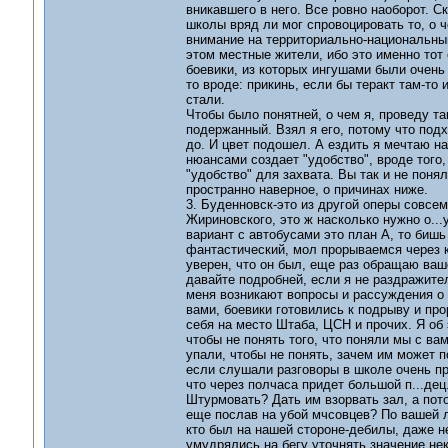
вникавшего в него. Все ровно наоборот. С
школы вряд ли мог спровоцировать то, о 
внимание на территориально-национальный
этом местные жители, ибо это именно тот
боевики, из которых ингушами были очень 
то вроде: прикинь, если бы теракт там-то
стали.
Чтобы было понятней, о чем я, проведу та
подержанный. Взял я его, потому что подх
до. И цвет подошел. А ездить я мечтаю на
нюансами создает "удобство", вроде того, 
"удобство" для захвата. Вы так и не понял
пространно наверное, о причинах ниже.
3. Буденновск-это из другой оперы совсем
Жириновского, это ж насколько нужно о...
вариант с автобусами это план А, то бишь
фантастический, мол прорываемся через к
уверен, что он был, еще раз обращаю ваш
давайте подробней, если я не раздражите
меня возникают вопросы и рассуждения о 
вами, боевики готовились к подрыву и пр
себя на место Штаба, ЦСН и прочих. Я об 
чтобы не понять того, что поняли мы с ва
упали, чтобы не понять, зачем им может 
если слушали разговоры в школе очень пр
что через полчаса придет большой п...дец.
Штурмовать? Дать им взорвать зал, а пот
еще послав на убой мчсовцев? По вашей ло
кто был на нашей стороне-дебилы, даже н
умудрялись на бегу уточнять значение нек