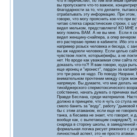
что я перечислил, по тем или иным причин
вы пропускаете что-то важное, концентрир
благодарности за то, что делаете, пытаю
отрабатывать эту информацию. При этом, 
говорю, что могу прояснить кое-что при в
читаю слегка саркастические строки, с ш
видел мельком, представляете! КО МНЕ п
могу помочь ВАМ. А не вы мне. Если я ска
видел женщину-снайпера, а опер вечером до
его растерзаю прямо в кабинете. Ибо это 
например розыск человека и беседа, с за
вы аж надоели человеку. Если целью сай
чувством локтя, которые(мифы, а не локти
нет. Но вроде как уважаемая crew сайта п
доказать что-то?! Я вам говорю, куда рыть
еще иронец и "иронист", пардон за каламб
это три раза не надо. По поводу Назрани, 
внимательном прочтении между строк можн
напрямую. Вы думаете, что мне делать не
тинэйджерского спермотоксического возра
собственно, начать думать о причинах вы
Правде Беслана, среди материалов. Настол
должно в принципе, что я чуть со стула н
смело банить за "воду", работу "дымовой 
бы с этим атаманом, если еще не говорили
танка, а Кесаева не знает, что говорит, 
вообще как, с вылетающим снарядом?), хо
снаряда в сторону школы, в замедленной 
формальная логика рисует ряженого с усам
личностный аспект, это не просто атаман