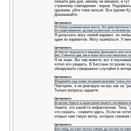
лежали два дня, никому не мешали, и тут 
странному совпадению - взрыв. Подорвать 
оружием, уйти тоже нельзя. Все (кроме Ку
Доказывайте.
Цитировать
3) Теперь развивая вашу мысль. Это действительно 
их существование, да еще из местных, то почему вы 
Я допускать могу любой вариант, но люб
один из вариантов. Могу ошибаться. У мен
Цитировать
4) Насчет педалиста и взрывов. Доказывать мне нечег
вас. У меня их два: как и через кого она оказалась 
Я не знаю. Вы там живете, вот и поузнавай
хотел его увидеть. В Беслане по рукам хо
обнаружили совершенно случайно в интерн
Цитировать
Подумайте над этими четырьмя пунктами "очень логи
Повторяю, я не реагирую на вас как на "ра
Только вопросы задаете.
Цитировать
В целом, будете в наших краях пишите, поговорим жи
Знаете, это какой-то инфантилизм. Типа, 
что сказать - скажите здесь. Если не хот
открыл нам такую ветку, которую сможем 
Цитировать
Без обид, но я вот честно говоря, до сих пор не оп