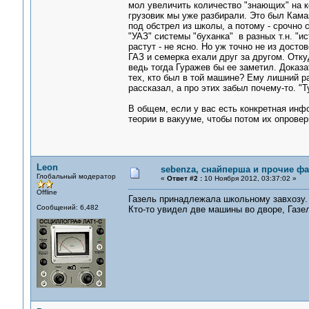
мол увеличить количество "знающих" на ко
грузовик мы уже разбирали. Это был Кама
под обстрел из школы, а потому - срочно 
"УАЗ" системы "буханка" в разных т.н. "ис
растут - не ясно. Но уж точно не из досто
ГАЗ и семерка ехали друг за другом. Отк
ведь тогда Гуражев бы ее заметил. Доказ
тех, кто был в той машине? Ему лишний ра
рассказал, а про этих забыл почему-то. "
В общем, если у вас есть конкретная инф
теории в вакууме, чтобы потом их опроверг
Leon
sebenza, снайперша и прочие ф
Глобальный модератор
«
Ответ #2 :
10 Ноября 2012, 03:37:02 »
Offline
Газель принадлежала школьному завхозу. 
Сообщений: 6,482
Кто-то увидел две машины во дворе, Газел