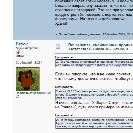
показания стоят сотни Кесаевых, и если он
Беслане напраслину, сказав то, чего он н
облегчения страданий. Это все при услов
вроде стрельбы лазером с вертолета, над
формулами. На то они и дебиловатые.
Удачи!
«
Последнее редактирование: 12 Ноября 2012, 21:4
Petrov
Re: sebenza, снайперша и прочи
Администратор
«
Ответ #15 :
12 Ноября 2012, 22:11:09 »
Offline
Цитировать
1. Про человека славянской внешности. Я утверждаю 
Сообщений: 2,234
Это никак не коррелирует с фактом его существован
Если вы говорите, что я не имею понятия,
что не вижу достаточно фактов, чтобы ут
Цитировать
У меня IQ 153 и очень развитое чувство юмора, не н
Насквозь отмороженный
слове. К слову, о вашем примере с борьбой, это ст
(с)
уверен, слышали.
Я очень рад за вас. У Шэрон Стоун, кстати
на "танлан", суть моего примера не измени
Цитировать
2. По поводу конфликта. Помните бессмертное Бронев
Будет ссылка на Вики, почитайте, уверен, поймете. 
это так, то и действия террористов были подчинены