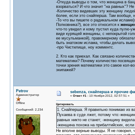
-Откуда выводы о том, что женщина в бан
взорваться? И что значит "на равных"? Не 
-Количество видевших эту женщину людей
более, если это снайперша. Там вообще, н
-То что вы пишете о радикальном исламе(о
Полковника?), все это относится к
женщин
что-то увидел и кому пустил куда пулю-у
виде курящей женщины, с непокрытой голо
ее мусульманкой), правомерному обязател
быть знатоком ислама, чтобы делать выво
-про Чистилище, ноу комментс.
2. Кто как приехал. Как связано количест
математики? Почему количество посвященн
точки зрения математики это самое кол-в
экипажей?
Petrov
sebenza, снайперша и прочие ф
Администратор
«
Ответ #1 :
10 Ноября 2012, 02:57:51 »
Offline
Цитировать
1. Снайперша. Я правильно понимаю из ва
Сообщений: 2,234
Пухаева в суде лжет, потому что:-женщин
равных никто не станет; -женщину видела
-женщина похожа на прибалтийских, если
Не вполне верные выводы. Я не говорил, 