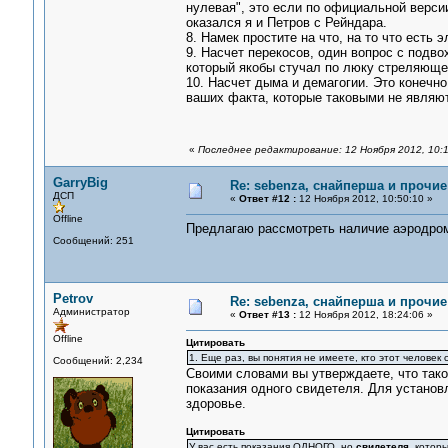
нулевая", это если по официальной версии
оказался я и Петров с Рейндара.
8. Намек простите на что, на то что есть 
9. Насчет перекосов, один вопрос с подвох
который якобы стучал по люку стреляющего
10. Насчет дыма и демагогии. Это конечно
ваших факта, которые таковыми не являю
«
Последнее редактирование: 12 Ноября 2012, 10:1
GarryBig
Re: sebenza, снайперша и прочи
ДСП
«
Ответ #12 :
12 Ноября 2012, 10:50:10 »
Offline
Предлагаю рассмотреть наличие аэродрома
Сообщений: 251
Petrov
Re: sebenza, снайперша и прочи
Администратор
«
Ответ #13 :
12 Ноября 2012, 18:24:06 »
Offline
Цитировать
1. Еще раз, вы понятия не имеете, кто этот человек
Сообщений: 2,234
Своими словами вы утверждаете, что такой
показания одного свидетеля. Для установл
здоровье.
Цитировать
У вас есть показания ОДНОГО, но
свидетеля
, котор