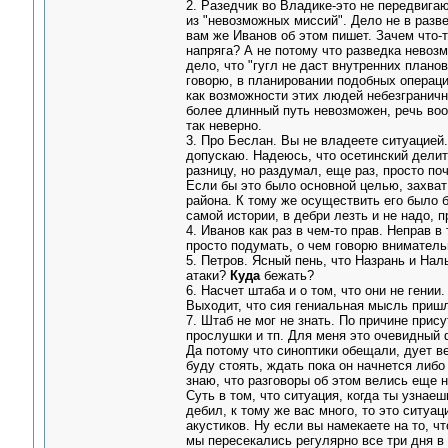
2. Разедчик во Владике-это не передвига
из "невозможных миссий". Дело не в разве
вам же Иванов об этом пишет. Зачем что-т
напряга? А не потому что разведка невозм
дело, что "гугл не даст внутренних планов
говорю, в планировании подобных операци
как возможности этих людей небезграничн
более длинный путь невозможен, речь воо
так неверно.
3. Про Беслан. Вы не владеете ситуацией.
допускаю. Надеюсь, что осетинский делитс
разницу, но раздумал, еще раз, просто по
Если бы это было основной целью, захват
района. К тому же осуществить его было б
самой истории, в дебри лезть и не надо, п
4. Иванов как раз в чем-то прав. Неправ 
просто подумать, о чем говорю вниматель
5. Петров. Ясный пень, что Назрань и Наль
атаки?
Куда
бежать?
6. Насчет штаба и о том, что они не гени
Выходит, что сия гениальная мысль пришла
7. Штаб не мог не знать. По причине прис
прослушки и тп. Для меня это очевидный ф
Да потому что синоптики обещали, дует ве
буду стоять, ждать пока он начнется либо
знаю, что разговоры об этом велись еще н
Суть в том, что ситуация, когда ты узнаешь
дебил, к тому же вас много, то это ситуац
акустиков. Ну если вы намекаете на то, чт
мы пересекались регулярно все три дня в