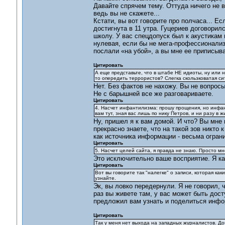
Давайте спрячем тему. Оттуда ничего не в
ведь вы не скажете...
Кстати, вы вот говорите про полчаса... Е
достигнута в 11 утра. Гуцериев договорил
школу. У вас спецдопуск был к акустикам
нулевая, если бы не мега-профессионализм
послали «на убой», а вы мне ее приписыва
Цитировать
А еще представьте, что в штабе НЕ идиоты, ну или 
то опередить террористов? Слегка скользковатая си
Нет. Без фактов не нахожу. Вы не вопросы
Не с барышней все же разговариваете.
Цитировать
4. Насчет инфантилизма: прошу прощения, но инфанти
вам тут, зная вас лишь по нику Петров, и ни разу в 
Ну, пришел я к вам домой. И что? Вы мне 
прекрасно знаете, что на такой зов никто
как источника информации - весьма огран
Цитировать
5. Насчет целей сайта, я правда не знаю. Просто м
Это исключительно ваше восприятие. Я ка
Цитировать
Вот вы говорите так "налегке" о записи, которая как
узнайте.
Эк, вы ловко передернули. Я не говорил, ч
раз вы живете там, у вас может быть дост
предложил вам узнать и поделиться инфо
Цитировать
Так у меня нет выхода на западных журналистов. До