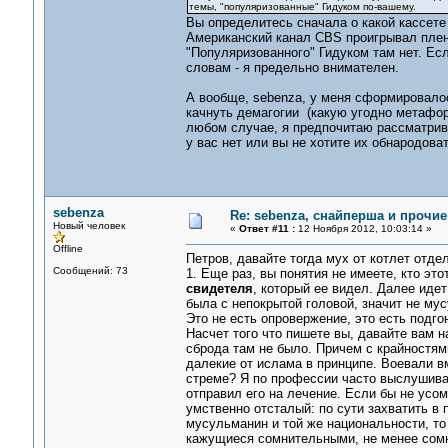
темы, "популяризованные" Гидуком по-вашему.
Вы определитесь сначала о какой кассете
Американский канал CBS проигрывал пленк
"Популяризованного" Гидуком там нет. Ес
словам - я предельно внимателен.
А вообще, sebenza, у меня сформировалос
качнуть демагогии (какую угодно метафору
любом случае, я предпочитаю рассматрив
у вас нет или вы не хотите их обнародоват
sebenza
Re: sebenza, снайперша и прочи
Новый человек
«
Ответ #11 :
12 Ноября 2012, 10:03:14 »
Offline
Петров, давайте тогда мух от котлет отдел
Сообщений: 73
1. Еще раз, вы понятия не имеете, кто эт
свидетеля
, который ее видел. Далее идет
была с непокрытой головой, значит не мус
Это не есть опровержение, это есть подго
Насчет того что пишете вы, давайте вам н
сброда там не было. Причем с крайностям
далекие от ислама в принципе. Воевали вм
стреме? Я по профессии часто выслушива
отправил его на лечение. Если бы не усом
умственно отсталый: по сути захватить в 
мусульманин и той же национальности, то 
кажущиеся сомнительными, не менее сом