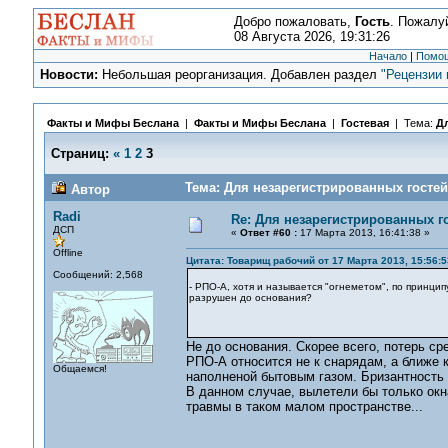
Добро пожаловать,
Гость
. Пожалу
08 Августа 2026, 19:31:26
Начало
|
Помо
Новости:
Небольшая реорганизация. Добавлен раздел
"Рецензии 
Факты и Мифы Беслана
|
Факты и Мифы Беслана
|
Гостевая
| Тема:
Дл
Страниц:
«
1
2
3
Тема: Для незарегистрированных гостей
Автор
Radi
Re: Для незарегистрированных го
ДСП
«
Ответ #60 :
17 Марта 2013, 16:41:38 »
Offline
Цитата: Товарищ рабочий от 17 Марта 2013, 15:56:5
Сообщений: 2,568
- РПО-А, хотя и называется "огнеметом", по принцип
разрушен до основания?
Не до основания. Скорее всего, потерь ср
РПО-А относится не к снарядам, а ближе к
Общаемся!
наполненой бытовым газом. Бризантность 
В данном случае, вылетели бы только окн
травмы в таком малом пространстве...