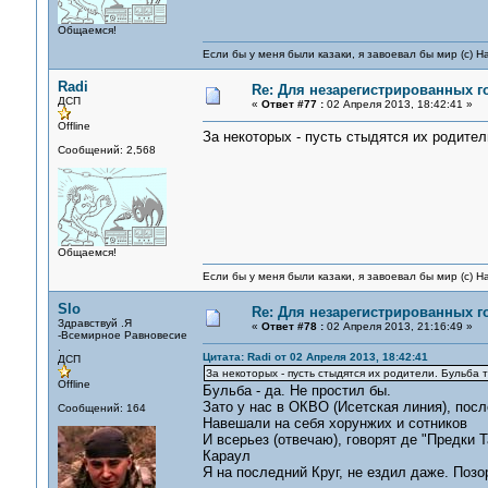
Общаемся!
Если бы у меня были казаки, я завоевал бы мир (с) Н
Radi
Re: Для незарегистрированных го
ДСП
«
Ответ #77 :
02 Апреля 2013, 18:42:41 »
Offline
За некоторых - пусть стыдятся их родител
Сообщений: 2,568
Общаемся!
Если бы у меня были казаки, я завоевал бы мир (с) Н
Slo
Re: Для незарегистрированных го
Здравствуй .Я
«
Ответ #78 :
02 Апреля 2013, 21:16:49 »
-Всемирное Равновесие
.
Цитата: Radi от 02 Апреля 2013, 18:42:41
ДСП
За некоторых - пусть стыдятся их родители. Бульба т
Offline
Бульба - да. Не простил бы.
Зато у нас в ОКВО (Исетская линия), пос
Сообщений: 164
Навешали на себя хорунжих и сотников
И всерьез (отвечаю), говорят де "Предки 
Караул
Я на последний Круг, не ездил даже. Позо