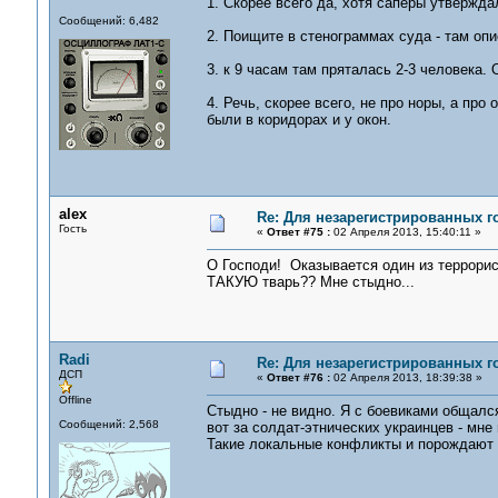
1. Скорее всего да, хотя саперы утвержда
Сообщений: 6,482
2. Поищите в стенограммах суда - там оп
3. к 9 часам там пряталась 2-3 человека.
4. Речь, скорее всего, не про норы, а пр
были в коридорах и у окон.
alex
Re: Для незарегистрированных го
Гость
«
Ответ #75 :
02 Апреля 2013, 15:40:11 »
О Господи! Оказывается один из террорис
ТАКУЮ тварь?? Мне стыдно...
Radi
Re: Для незарегистрированных го
ДСП
«
Ответ #76 :
02 Апреля 2013, 18:39:38 »
Offline
Стыдно - не видно. Я с боевиками общался
Сообщений: 2,568
вот за солдат-этнических украинцев - мне
Такие локальные конфликты и порождают в