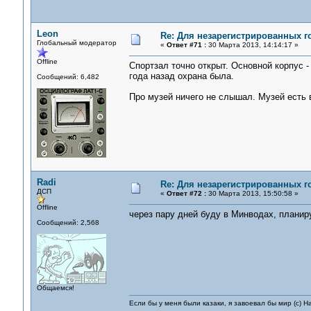
Leon
Re: Для незарегистрированных го
Глобальный модератор
«
Ответ #71 :
30 Марта 2013, 14:14:17 »
Offline
Спортзал точно открыт. Основной корпус - 
года назад охрана была.
Сообщений: 6,482
Про музей ничего не слышал. Музей есть в
Radi
Re: Для незарегистрированных го
ДСП
«
Ответ #72 :
30 Марта 2013, 15:50:58 »
Offline
через пару дней буду в Минводах, планиру
Сообщений: 2,568
Общаемся!
Если бы у меня были казаки, я завоевал бы мир (с) Н