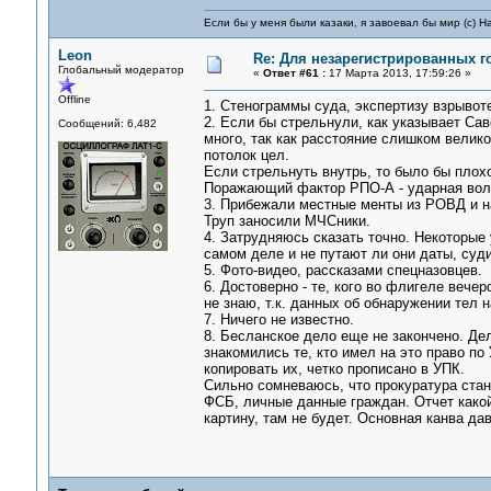
Если бы у меня были казаки, я завоевал бы мир (с) Н
Leon
Re: Для незарегистрированных го
Глобальный модератор
«
Ответ #61 :
17 Марта 2013, 17:59:26 »
Offline
1. Стенограммы суда, экспертизу взрыво
2. Если бы стрельнули, как указывает Са
Сообщений: 6,482
много, так как расстояние слишком велик
потолок цел.
Если стрельнуть внутрь, то было бы плох
Поражающий фактор РПО-А - ударная волн
3. Прибежали местные менты из РОВД и н
Труп заносили МЧСники.
4. Затрудняюсь сказать точно. Некоторые 
самом деле и не путают ли они даты, суди
5. Фото-видео, рассказами спецназовцев.
6. Достоверно - те, кого во флигеле вече
не знаю, т.к. данных об обнаружении тел н
7. Ничего не известно.
8. Бесланское дело еще не закончено. Де
знакомились те, кто имел на это право по
копировать их, четко прописано в УПК.
Сильно сомневаюсь, что прокуратура стан
ФСБ, личные данные граждан. Отчет какой
картину, там не будет. Основная канва дав