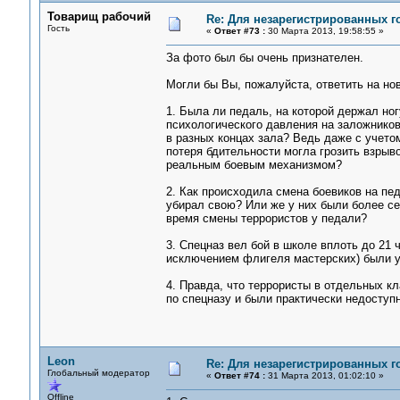
Товарищ рабочий
Re: Для незарегистрированных го
Гость
«
Ответ #73 :
30 Марта 2013, 19:58:55 »
За фото был бы очень признателен.
Могли бы Вы, пожалуйста, ответить на но
1. Была ли педаль, на которой держал но
психологического давления на заложнико
в разных концах зала? Ведь даже с учето
потеря бдительности могла грозить взрыв
реальным боевым механизмом?
2. Как происходила смена боевиков на пе
убирал свою? Или же у них были более с
время смены террористов у педали?
3. Спецназ вел бой в школе вплоть до 21 
исключением флигеля мастерских) были у
4. Правда, что террористы в отдельных кл
по спецназу и были практически недоступн
Leon
Re: Для незарегистрированных го
Глобальный модератор
«
Ответ #74 :
31 Марта 2013, 01:02:10 »
Offline