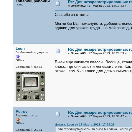
Товарищ рабочий
Re: Для незарегистрированных го
Гость
«
Ответ #62 :
17 Марта 2013, 18:19:32 »
Спасибо за ответы.
Могли бы Вы, пожалуйста, добавить яснос
здание для уроков труда - на мой взгляд,
Leon
Re: Для незарегистрированных го
Глобальный модератор
«
Ответ #63 :
17 Марта 2013, 18:28:53 »
Offline
Были еще какие-то классы. Вообще, станд
класс, где они шьют и лепешки лепят. Как
Сообщений: 6,482
этаже - там был класс для девчоночьего т
Petrov
Re: Для незарегистрированных го
Администратор
«
Ответ #64 :
17 Марта 2013, 18:30:47 »
Offline
Цитата: Leon от 17 Марта 2013, 17:59:26
Если стрельнуть внутрь, то было бы плохо - могли 
Сообщений: 2,234