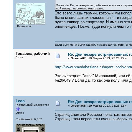
Могли бы Вы, пожалуйста, добавить ясности в терми
мой взгляд, несколько многовато.
Это всего лишь термин, который мы испол
было много всяких классов, в т.ч. и геог
пулял снипер по спортзалу. И именно это
ополченцев. Позже, туда иопнули чем то 
Общаемся!
Если бы у меня были казаки, я завоевал бы мир (с) Н
Товарищ рабочий
Re: Для незарегистрированных го
Гость
«
Ответ #67 :
19 Марта 2013, 23:20:15 »
http://www.pravdabeslana.ru/agent_hodov.ht
Это очередная "липа" Милашиной, или ей
№20/849 ? Если да, то как она получила
Leon
Re: Для незарегистрированных го
Глобальный модератор
«
Ответ #68 :
19 Марта 2013, 23:28:12 »
Offline
Страниц снимала Кесаева - она, как поте
Страницы там пересняты очень выборочно,
Сообщений: 6,482