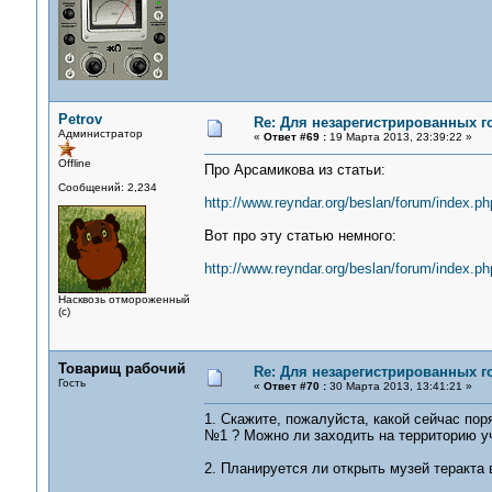
Petrov
Re: Для незарегистрированных го
Администратор
«
Ответ #69 :
19 Марта 2013, 23:39:22 »
Offline
Про Арсамикова из статьи:
Сообщений: 2,234
http://www.reyndar.org/beslan/forum/index.
Вот про эту статью немного:
http://www.reyndar.org/beslan/forum/index.ph
Насквозь отмороженный
(с)
Товарищ рабочий
Re: Для незарегистрированных го
Гость
«
Ответ #70 :
30 Марта 2013, 13:41:21 »
1. Скажите, пожалуйста, какой сейчас п
№1 ? Можно ли заходить на территорию уч
2. Планируется ли открыть музей теракта 