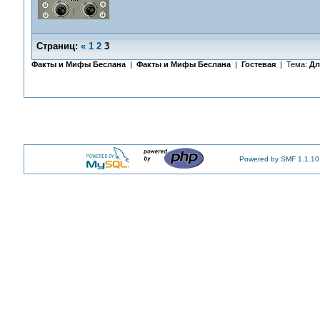
Страниц:
«
1
2
3
Факты и Мифы Беслана
|
Факты и Мифы Беслана
|
Гостевая
| Тема:
Дл
Powered by SMF 1.1.10