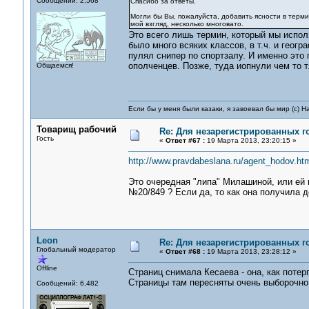
Сообщений: 2,568
Спасибо за ответы.
Могли бы Вы, пожалуйста, добавить ясности в терми
мой взгляд, несколько многовато.
Это всего лишь термин, который мы испол
было много всяких классов, в т.ч. и геог
пулял снипер по спортзалу. И именно это
ополченцев. Позже, туда иопнули чем то 
Общаемся!
Если бы у меня были казаки, я завоевал бы мир (с) Н
Товарищ рабочий
Re: Для незарегистрированных го
Гость
«
Ответ #67 :
19 Марта 2013, 23:20:15 »
http://www.pravdabeslana.ru/agent_hodov.ht
Это очередная "липа" Милашиной, или ей
№20/849 ? Если да, то как она получила
Leon
Re: Для незарегистрированных го
Глобальный модератор
«
Ответ #68 :
19 Марта 2013, 23:28:12 »
Offline
Страниц снимала Кесаева - она, как поте
Страницы там пересняты очень выборочно,
Сообщений: 6,482