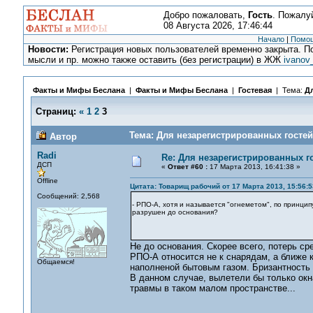
Добро пожаловать,
Гость
. Пожалу
08 Августа 2026, 17:46:44
Начало
|
Помо
Новости:
Регистрация новых пользователей временно закрыта. По
мысли и пр. можно также оставить (без регистрации) в ЖЖ
ivanov
Факты и Мифы Беслана
|
Факты и Мифы Беслана
|
Гостевая
| Тема:
Дл
Страниц:
«
1
2
3
Тема: Для незарегистрированных гостей
Автор
Radi
Re: Для незарегистрированных го
ДСП
«
Ответ #60 :
17 Марта 2013, 16:41:38 »
Offline
Цитата: Товарищ рабочий от 17 Марта 2013, 15:56:5
Сообщений: 2,568
- РПО-А, хотя и называется "огнеметом", по принцип
разрушен до основания?
Не до основания. Скорее всего, потерь ср
РПО-А относится не к снарядам, а ближе к
Общаемся!
наполненой бытовым газом. Бризантность 
В данном случае, вылетели бы только окн
травмы в таком малом пространстве...