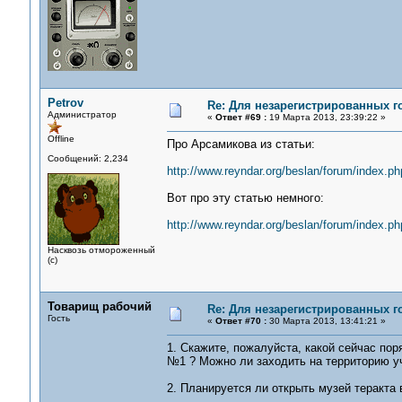
Petrov
Re: Для незарегистрированных го
Администратор
«
Ответ #69 :
19 Марта 2013, 23:39:22 »
Offline
Про Арсамикова из статьи:
Сообщений: 2,234
http://www.reyndar.org/beslan/forum/index.
Вот про эту статью немного:
http://www.reyndar.org/beslan/forum/index.ph
Насквозь отмороженный
(с)
Товарищ рабочий
Re: Для незарегистрированных го
Гость
«
Ответ #70 :
30 Марта 2013, 13:41:21 »
1. Скажите, пожалуйста, какой сейчас п
№1 ? Можно ли заходить на территорию уч
2. Планируется ли открыть музей теракта 