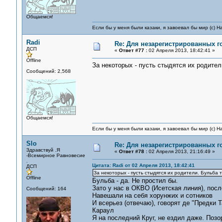
Общаемся!
Если бы у меня были казаки, я завоевал бы мир (с) Н
Radi
Re: Для незарегистрированных го
ДСП
«
Ответ #77 :
02 Апреля 2013, 18:42:41 »
Offline
За некоторых - пусть стыдятся их родител
Сообщений: 2,568
Общаемся!
Если бы у меня были казаки, я завоевал бы мир (с) Н
Slo
Re: Для незарегистрированных го
Здравствуй .Я
«
Ответ #78 :
02 Апреля 2013, 21:16:49 »
-Всемирное Равновесие
.
Цитата: Radi от 02 Апреля 2013, 18:42:41
ДСП
За некоторых - пусть стыдятся их родители. Бульба т
Offline
Бульба - да. Не простил бы.
Зато у нас в ОКВО (Исетская линия), пос
Сообщений: 164
Навешали на себя хорунжих и сотников
И всерьез (отвечаю), говорят де "Предки 
Караул
Я на последний Круг, не ездил даже. Позо