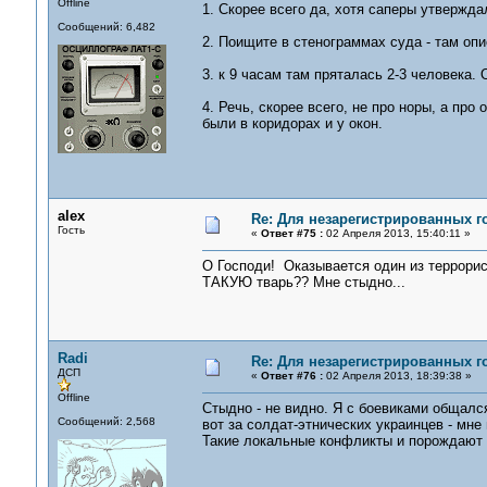
Offline
1. Скорее всего да, хотя саперы утвержда
Сообщений: 6,482
2. Поищите в стенограммах суда - там оп
3. к 9 часам там пряталась 2-3 человека.
4. Речь, скорее всего, не про норы, а пр
были в коридорах и у окон.
alex
Re: Для незарегистрированных го
Гость
«
Ответ #75 :
02 Апреля 2013, 15:40:11 »
О Господи! Оказывается один из террорис
ТАКУЮ тварь?? Мне стыдно...
Radi
Re: Для незарегистрированных го
ДСП
«
Ответ #76 :
02 Апреля 2013, 18:39:38 »
Offline
Стыдно - не видно. Я с боевиками общался
Сообщений: 2,568
вот за солдат-этнических украинцев - мне
Такие локальные конфликты и порождают в