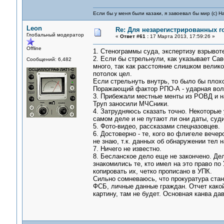
Если бы у меня были казаки, я завоевал бы мир (с) Н
Leon
Re: Для незарегистрированных го
Глобальный модератор
«
Ответ #61 :
17 Марта 2013, 17:59:26 »
Offline
1. Стенограммы суда, экспертизу взрыво
2. Если бы стрельнули, как указывает Са
Сообщений: 6,482
много, так как расстояние слишком велик
потолок цел.
Если стрельнуть внутрь, то было бы плох
Поражающий фактор РПО-А - ударная волн
3. Прибежали местные менты из РОВД и н
Труп заносили МЧСники.
4. Затрудняюсь сказать точно. Некоторые 
самом деле и не путают ли они даты, суди
5. Фото-видео, рассказами спецназовцев.
6. Достоверно - те, кого во флигеле вече
не знаю, т.к. данных об обнаружении тел н
7. Ничего не известно.
8. Бесланское дело еще не закончено. Де
знакомились те, кто имел на это право по
копировать их, четко прописано в УПК.
Сильно сомневаюсь, что прокуратура стан
ФСБ, личные данные граждан. Отчет какой
картину, там не будет. Основная канва дав