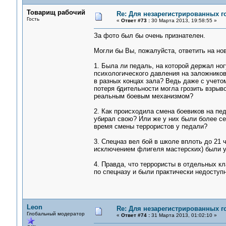
Товарищ рабочий
Re: Для незарегистрированных го
Гость
«
Ответ #73 :
30 Марта 2013, 19:58:55 »
За фото был бы очень признателен.
Могли бы Вы, пожалуйста, ответить на но
1. Была ли педаль, на которой держал но
психологического давления на заложнико
в разных концах зала? Ведь даже с учето
потеря бдительности могла грозить взрыв
реальным боевым механизмом?
2. Как происходила смена боевиков на пе
убирал свою? Или же у них были более с
время смены террористов у педали?
3. Спецназ вел бой в школе вплоть до 21 
исключением флигеля мастерских) были у
4. Правда, что террористы в отдельных кл
по спецназу и были практически недоступн
Leon
Re: Для незарегистрированных го
Глобальный модератор
«
Ответ #74 :
31 Марта 2013, 01:02:10 »