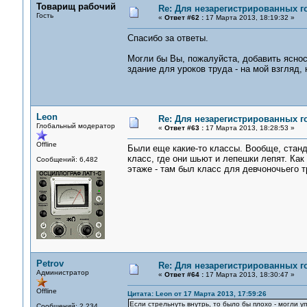
Товарищ рабочий
Re: Для незарегистрированных го
Гость
«
Ответ #62 :
17 Марта 2013, 18:19:32 »
Спасибо за ответы.
Могли бы Вы, пожалуйста, добавить яснос
здание для уроков труда - на мой взгляд,
Leon
Re: Для незарегистрированных го
Глобальный модератор
«
Ответ #63 :
17 Марта 2013, 18:28:53 »
Offline
Были еще какие-то классы. Вообще, станд
класс, где они шьют и лепешки лепят. Как
Сообщений: 6,482
этаже - там был класс для девчоночьего т
Petrov
Re: Для незарегистрированных го
Администратор
«
Ответ #64 :
17 Марта 2013, 18:30:47 »
Offline
Цитата: Leon от 17 Марта 2013, 17:59:26
Если стрельнуть внутрь, то было бы плохо - могли 
Сообщений: 2,234