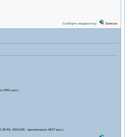
Сообщить модератору
Записан
о 4561 раз.)
2.38 Кб, 450x338 - просмотрено 4647 раз.)