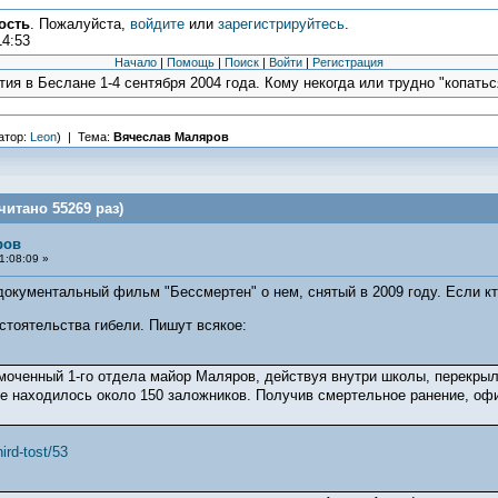
ость
. Пожалуйста,
войдите
или
зарегистрируйтесь
.
14:53
Начало
|
Помощь
|
Поиск
|
Войти
|
Регистрация
ия в Беслане 1-4 сентября 2004 года. Кому некогда или трудно "копаться
атор:
Leon
) | Тема:
Вячеслав Маляров
итано 55269 раз)
ров
1:08:09 »
 документальный фильм "Бессмертен" о нем, снятый в 2009 году. Если кт
стоятельства гибели. Пишут всякое:
оченный 1-го отдела майор Маляров, действуя внутри школы, перекрыл
е находилось около 150 заложников. Получив смертельное ранение, оф
ird-tost/53