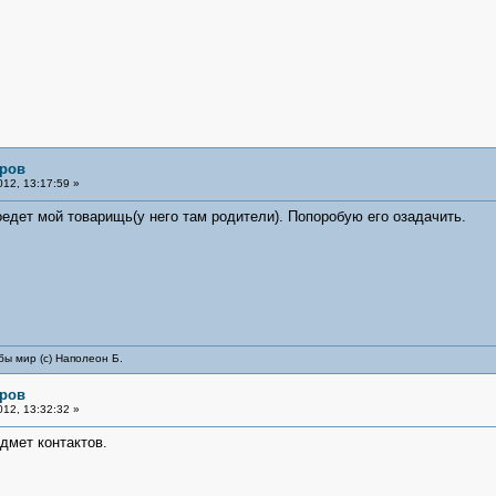
яров
12, 13:17:59 »
оедет мой товарищь(у него там родители). Попоробую его озадачить.
бы мир (с) Наполеон Б.
яров
12, 13:32:32 »
дмет контактов.