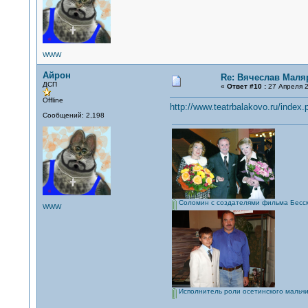
WWW
Айрон
Re: Вячеслав Маля
ДСП
«
Ответ #10 :
27 Апреля 2
Offline
http://www.teatrbalakovo.ru/index
Сообщений: 2,198
Соломин с создателями фильма Бессм
WWW
Исполнитель роли осетинского мальчи