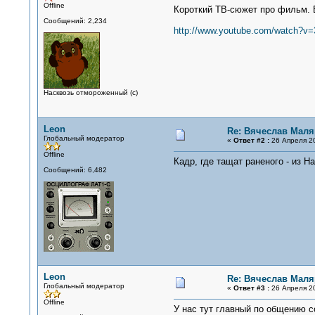
Offline
Короткий ТВ-сюжет про фильм. Е
Сообщений: 2,234
http://www.youtube.com/watch?v
Насквозь отмороженный (с)
Leon
Re: Вячеслав Мал
Глобальный модератор
«
Ответ #2 :
26 Апреля 20
Offline
Кадр, где тащат раненого - из Н
Сообщений: 6,482
Leon
Re: Вячеслав Мал
Глобальный модератор
«
Ответ #3 :
26 Апреля 20
Offline
У нас тут главный по общению с