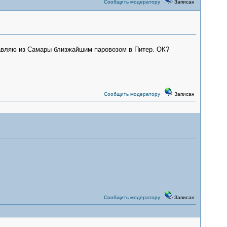
Сообщить модератору
Записан
равляю из Самары близжайшим паровозом в Питер. ОК?
Сообщить модератору
Записан
Сообщить модератору
Записан