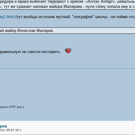
оридора и мрака выбегает террорист с криком: «Аллах Акбар!», шкваль
, тут же сражает наповал майора Малярова - пуля сбоку попала ему в с
aa1.html
(тут вообще источник мутный; "география" школы - не пойми что
гиб майор Вячеслав Маляров.
 правильную не смогли поставить.
трено 4757 раз.)
яров
12, 05:47:10 »