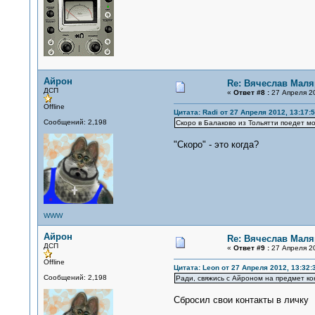
Айрон
Re: Вячеслав Мал
ДСП
«
Ответ #8 :
27 Апреля 20
Offline
Цитата: Radi от 27 Апреля 2012, 13:17:
Сообщений: 2,198
Скоро в Балаково из Тольятти поедет м
"Скоро" - это когда?
WWW
Айрон
Re: Вячеслав Мал
ДСП
«
Ответ #9 :
27 Апреля 20
Offline
Цитата: Leon от 27 Апреля 2012, 13:32:
Сообщений: 2,198
Ради, свяжись с Айроном на предмет ко
Сбросил свои контакты в личку