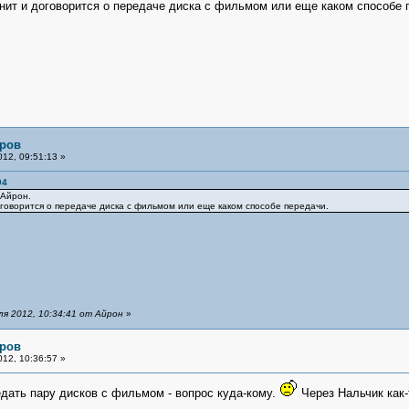
онит и договорится о передаче диска с фильмом или еще каком способе 
яров
12, 09:51:13 »
04
 Айрон.
оговорится о передаче диска с фильмом или еще каком способе передачи.
я 2012, 10:34:41 от Айрон
»
яров
12, 10:36:57 »
дать пару дисков с фильмом - вопрос куда-кому.
Через Нальчик как-