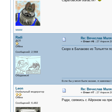
Саратовской области?
WWW
Radi
Re: Вячеслав Мал
ДСП
«
Ответ #6 :
27 Апреля 20
Offline
Скоро в Балаково из Тольятти п
Сообщений: 2,568
Общаемся!
Если бы у меня были казаки, я завоевал 
Leon
Re: Вячеслав Мал
Глобальный модератор
«
Ответ #7 :
27 Апреля 20
Offline
Ради, свяжись с Айроном на пре
Сообщений: 6,482