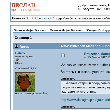
Добро пожаловать,
Г
07 Августа 2026, 08:
Новости:
В ЖЖ
Leon-spb67
подробно (но кратко) изложены событ
Факты и Мифы Беслана
|
Факты и Мифы Беслана
|
"Спецназ"
(Модер
Страниц:
1
Тема: Вячеслав Маляров (Проч
Автор
Petrov
Вячеслав Маля
Администратор
«
:
25 Апреля 2012, 2
Offline
Во-первых, никак не могу найти
Сообщений: 2,234
Во-вторых, пытаюсь уточнить об
Цитировать
В Беслане старший оперуполном
террористами по помещению, гд
заставил их отступить.
Насквозь отмороженный (с)
http://www.alphagroup.ru/group-a/th
Цитировать