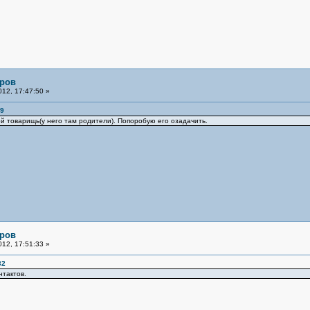
яров
12, 17:47:50 »
59
ой товарищь(у него там родители). Попоробую его озадачить.
яров
12, 17:51:33 »
32
нтактов.