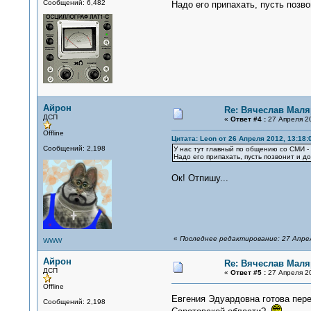
Сообщений: 6,482
Надо его припахать, пусть позв
Айрон
Re: Вячеслав Мал
ДСП
«
Ответ #4 :
27 Апреля 20
Offline
Цитата: Leon от 26 Апреля 2012, 13:18:
Сообщений: 2,198
У нас тут главный по общению со СМИ -
Надо его припахать, пусть позвонит и д
Ок! Отпишу...
«
Последнее редактирование: 27 Апрел
WWW
Айрон
Re: Вячеслав Мал
ДСП
«
Ответ #5 :
27 Апреля 20
Offline
Евгения Эдуардовна готова пере
Сообщений: 2,198