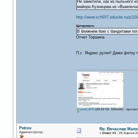
Не заметили, как из пыльного к
майора Кузнецова из «Вымпела»
http://www.sch937.edusite.ru/p110
Цитировать
В ближнем бою с бандитами по
Отчет Торшина
П.с. Яндекс рулит! Даже фотку
yand.JPG
(38.83 Кб, 596x462 - просмо
Petrov
Re: Вячеслав Мал
Администратор
«
Ответ #1 :
26 Апреля 20