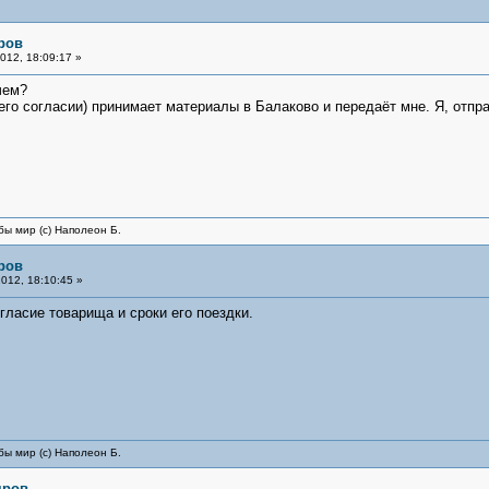
ров
012, 18:09:17 »
чем?
его согласии) принимает материалы в Балаково и передаёт мне. Я, отп
бы мир (с) Наполеон Б.
ров
012, 18:10:45 »
гласие товарища и сроки его поездки.
бы мир (с) Наполеон Б.
яров