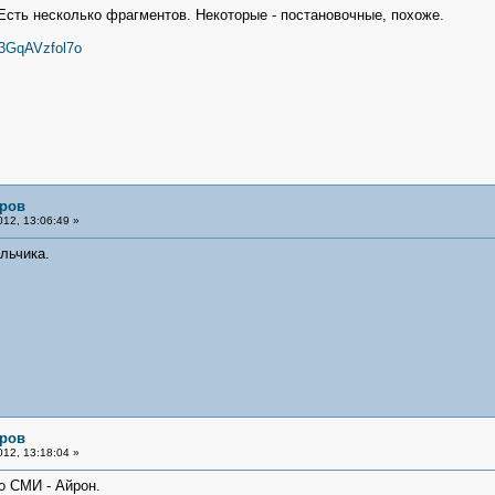
сть несколько фрагментов. Некоторые - постановочные, похоже.
=3GqAVzfol7o
яров
12, 13:06:49 »
альчика.
яров
12, 13:18:04 »
о СМИ - Айрон.