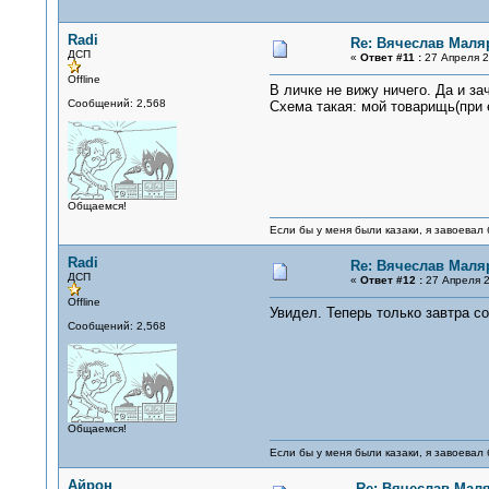
Radi
Re: Вячеслав Маля
ДСП
«
Ответ #11 :
27 Апреля 2
Offline
В личке не вижу ничего. Да и за
Сообщений: 2,568
Схема такая: мой товарищь(при 
Общаемся!
Если бы у меня были казаки, я завоевал 
Radi
Re: Вячеслав Маля
ДСП
«
Ответ #12 :
27 Апреля 2
Offline
Увидел. Теперь только завтра со
Сообщений: 2,568
Общаемся!
Если бы у меня были казаки, я завоевал 
Айрон
Re: Вячеслав Мал