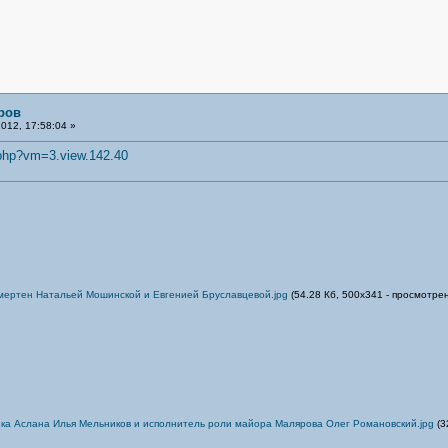
ров
012, 17:58:04 »
.php?vm=3.view.142.40
ертен Натальей Мошинской и Евгенией Бруславцевой.jpg
(54.28 Кб, 500x341 - просмотрен
ка Аслана Илья Мельников и исполнитель роли майора Малярова Олег Романовский.jpg
(3