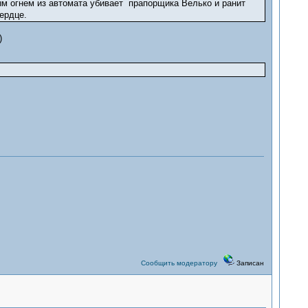
ным огнем из автомата убивает прапорщика Велько и ранит
ердце.
)
Сообщить модератору
Записан