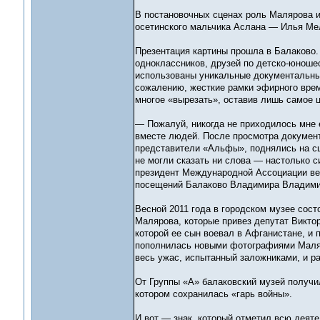
В постановочных сценах роль Малярова и
осетинского мальчика Аслана — Илья Ме
Презентация картины прошла в Балаково.
одноклассников, друзей по детско-юноше
использованы уникальные документальные
сожалению, жесткие рамки эфирного врем
многое «вырезать», оставив лишь самое ц
— Пожалуй, никогда не приходилось мне
вместе людей. После просмотра документ
представители «Альфы», поднялись на сце
не могли сказать ни слова — настолько 
президент Международной Ассоциации ве
посещений Балаково Владимира Владимир
Весной 2011 года в городском музее сос
Малярова, которые привез депутат Викто
которой ее сын воевал в Афганистане, и 
пополнилась новыми фотографиями Маляр
весь ужас, испытанный заложниками, и р
От Группы «А» балаковский музей получи
котором сохранилась «гарь войны».
И вот — знак, который отметил всю деяте