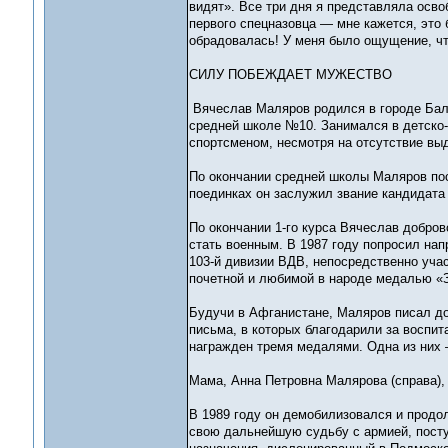
видят». Все три дня я представляла осво
первого спецназовца — мне кажется, это 
обрадовалась! У меня было ощущение, чт
СИЛУ ПОБЕЖДАЕТ МУЖЕСТВО
Вячеслав Маляров родился в городе Балак
средней школе №10. Занимался в детско-
спортсменом, несмотря на отсутствие в
По окончании средней школы Маляров пос
поединках он заслужил звание кандидата 
По окончании 1-го курса Вячеслав добро
стать военным. В 1987 году попросил нап
103-й дивизии ВДВ, непосредственно учас
почетной и любимой в народе медалью «З
Будучи в Афганистане, Маляров писал до
письма, в которых благодарили за воспи
награжден тремя медалями. Одна из них 
Мама, Анна Петровна Малярова (справа),
В 1989 году он демобилизовался и продол
свою дальнейшую судьбу с армией, посту