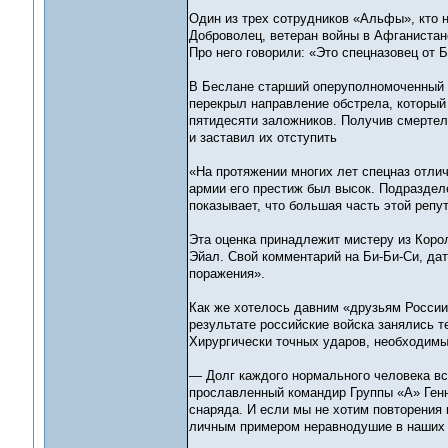
Один из трех сотрудников «Альфы», кто 
Доброволец, ветеран войны в Афганистане
Про него говорили: «Это спецназовец от Б
В Беслане старший оперуполномоченный 1
перекрыл направление обстрела, который
пятидесяти заложников. Получив смертел
и заставил их отступить
«На протяжении многих лет спецназ отли
армии его престиж был высок. Подраздел
показывает, что большая часть этой репу
Эта оценка принадлежит мистеру из Коро
Эйал. Свой комментарий на Би-Би-Си, дат
поражения».
Как же хотелось давним «друзьям России»
результате российские войска занялись т
Хирургически точных ударов, необходимых
— Долг каждого нормального человека все
прославленный командир Группы «А» Генн
снаряда. И если мы не хотим повторения 
личным примером неравнодушие в наших д