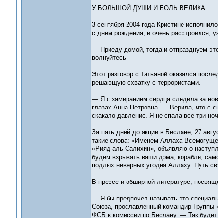
У БОЛЬШОЙ ДУШИ И БОЛЬ ВЕЛИКА
3 сентября 2004 года Кристине исполнил
с днем рождения, и очень расстроился, уз
— Приеду домой, тогда и отпразднуем эт
волнуйтесь.
Этот разговор с Татьяной оказался посл
решающую схватку с террористами.
— Я с замиранием сердца следила за нов
глазах Анна Петровна. — Верила, что с 
скакало давление. Я не спала все три ноч
За пять дней до акции в Беслане, 27 авг
такие слова: «Именем Аллаха Всемогуще
«Рияд-аль-Салихин», объявляю о наступл
будем взрывать ваши дома, корабли, само
подлых неверных угодна Аллаху. Путь св
В прессе и обширной литературе, посвящ
— Я бы предпочел называть это специаль
Союза, прославленный командир Группы 
ФСБ в комиссии по Беслану. — Так будет