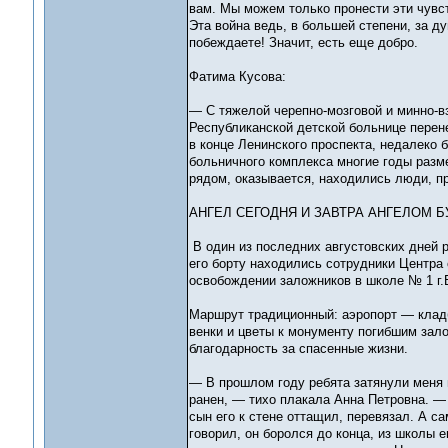
вам. Мы можем только пронести эти чувст
Эта война ведь, в большей степени, за д
побеждаете! Значит, есть еще добро.
Фатима Кусова:
— С тяжелой черепно-мозговой и минно-вз
Республиканской детской больнице перен
в конце Ленинского проспекта, недалеко б
больничного комплекса многие годы разм
рядом, оказывается, находились люди, п
АНГЕЛ СЕГОДНЯ И ЗАВТРА АНГЕЛОМ Б
В один из последних августовских дней 
его борту находились сотрудники Центра
освобождении заложников в школе № 1 г.
Маршрут традиционный: аэропорт — клад
венки и цветы к монументу погибшим зал
благодарность за спасенные жизни.
— В прошлом году ребята затянули меня в
ранен, — тихо плакала Анна Петровна. — 
сын его к стене оттащил, перевязал. А с
говорил, он боролся до конца, из школы е