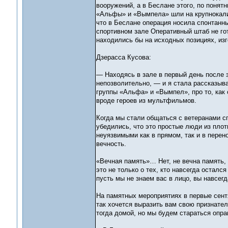
вооружений, а в Беслане этого, по понят
«Альфы» и «Вымпела» шли на крупнокали
что в Беслане операция носила спонтанны
спортивном зале Оперативный штаб не го
находились бы на исходных позициях, изг
Дзерасса Кусова:
— Находясь в зале в первый день после 
непозволительно, — и я стала рассказыв
группы «Альфа» и «Вымпел», про то, как 
вроде героев из мультфильмов.
Когда мы стали общаться с ветеранами с
убедились, что это простые люди из плот
неуязвимыми как в прямом, так и в перен
вечность.
«Вечная память»… Нет, не вечна память,
это не только о тех, кто навсегда осталс
пусть мы не знаем вас в лицо, вы навсег
На памятных мероприятиях в первые сентя
так хочется выразить вам свою признатель
тогда домой, но мы будем стараться опра