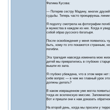
Фатима Кусова:
— Потеряв сестру Мадину, многих друзей
судьбы. Теперь часто проецируешь линии
Я подолгу смотрела на фотографии погиб
и мужества в каждом из них. Когда я ув
собой образ русского богатыря.
После освобождения у меня появилось чу
быть, кому-то это покажется странным, н
погибли.
Эта трагедия навсегда изменила мою жиз
детей мы превратились в глубоких старце
вышли из зала.
Я глубоко убеждена, что в этом мире нет
себе вопрос — в чем же главный урок это
должны делать?
В каком извращенном уме могла появитьс
тогда их вселенскую миссию. Запомнилас
Вот и пришли они к нам доказать обратно
На второй день, когда мы просили у терро