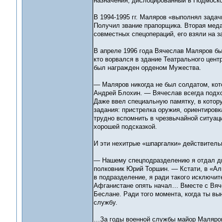
назначения, дислоцированный в Подмоско
В 1994-1995 гг. Маляров «выполнял задач
Получил звание прапорщика. Вторая медал
совместных спецопераций, его взяли на з
В апреле 1996 года Вячеслав Маляров был
кто ворвался в здание Театрального цент
был награжден орденом Мужества.
— Маляров никогда не был солдатом, кот
Андрей Блохин. — Вячеслав всегда подх
Даже ввел специальную памятку, в котор
задания: пристрелка оружия, ориентировка
трудно вспомнить в чрезвычайной ситуаци
хорошей подсказкой.
И эти нехитрые «шпаргалки» действительн
— Нашему спецподразделению я отдал два
полковник Юрий Торшин. — Кстати, в «Ал
в подразделение, я ради такого исключит
Афганистане опять начал… Вместе с Вяч
Беслане. Ради того момента, когда ты вы
службу.
…За годы военной службы майор Маляров