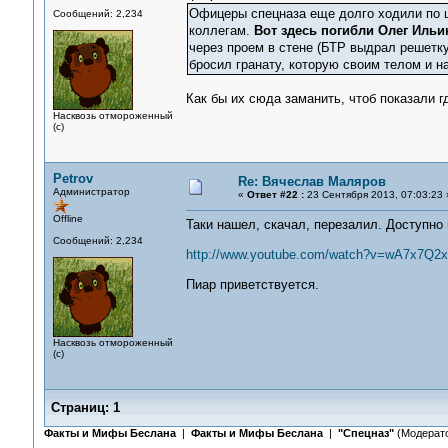
Офицеры спецназа еще долго ходили по 
Сообщений: 2,234
коллегам.
Вот здесь погибли Олег Ильи
через проем в стене (БТР выдрал решетку
бросил гранату, которую своим телом и н
Как бы их сюда заманить, чтоб показали г
Насквозь отмороженный
(с)
Petrov
Re: Вячеслав Маляров
Администратор
«
Ответ #22 :
23 Сентября 2013, 07:03:23 
Offline
Таки нашел, скачал, перезалил. Доступно 
Сообщений: 2,234
http://www.youtube.com/watch?v=wA7x7Q2x
Пиар приветствуется.
Насквозь отмороженный
(с)
Страниц:
1
Факты и Мифы Беслана
|
Факты и Мифы Беслана
|
"Спецназ"
(Модерат