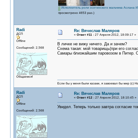
Исполнитель роли осетинского мальчика Аслана И
просмотрено 4653 раз.)
Radi
Re: Вячеслав Маляров
ДСП
«
Ответ #11 :
27 Апреля 2012, 18:09:17 »
Offline
В личке не вижу ничего. Да и зачем?
Сообщений: 2,568
Схема такая: мой товарищь(при его согла
Самары близжайшим паровозом в Питер. 
Общаемся!
Если бы у меня были казаки, я завоевал бы мир (с) Н
Radi
Re: Вячеслав Маляров
ДСП
«
Ответ #12 :
27 Апреля 2012, 18:10:45 »
Offline
Увидел. Теперь только завтра согласие то
Сообщений: 2,568