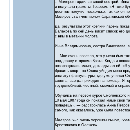
…Маляров гордился своей сестрой. Инна 
и получала грамоты. Говорил: «Я тоже буд
десятом получил несколько, так как он п
Маляров стал чемпионом Саратовской об
Да, результаты этот крепкий парень пок
Балакова по сей день висит список его д
с ним в метании молота.
Инна Владимировна, сестра Вячеслава, в
— Мне очень повезло, что у меня был тако
поддержку старшего брата. Когда я пошла
возвращалась мама, докладывал ей: «Я у
бросить спорт, но Слава убедил меня про
институт физкультуры, где уже учился С
советы, всегда приходил на помощь. Я го
трудолюбивый, честный, смелый и справед
Обучаясь на первом курсе Смоленского и
10 мая 1987 года он показал маме свой т
попадешь», — расстроилась Анна Петровн
самого, как оказалось, уже была повестка
Маляров был очень хорошим сыном, брато
Кристиночка и Олежек».