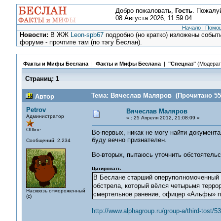
Добро пожаловать,
Гость
. Пожалу
08 Августа 2026, 11:59:04
Начало
|
Помо
Новости:
В ЖЖ
Leon-spb67
подробно (но кратко) изложены событи
форуме - прочтите там (по тэгу Беслан).
Факты и Мифы Беслана
|
Факты и Мифы Беслана
|
"Спецназ"
(Модерат
Страниц:
1
Тема: Вячеслав Маляров (Прочитано 553
Автор
Petrov
Вячеслав Маляров
Администратор
«
:
25 Апреля 2012, 21:08:09 »
Offline
Во-первых, никак не могу найти документа
буду вечно признателен.
Сообщений: 2,234
Во-вторых, пытаюсь уточнить обстоятельс
Цитировать
В Беслане старший оперуполномоченный 1
обстрела, который вёлся четырьмя терро
Насквозь отмороженный
смертельное ранение, офицер «Альфы» пр
(с)
http://www.alphagroup.ru/group-a/third-tost/53