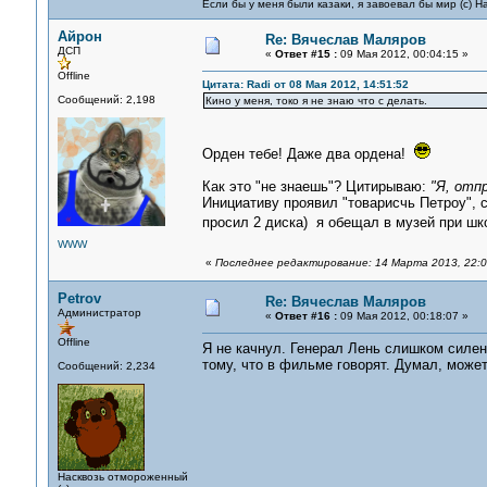
Если бы у меня были казаки, я завоевал бы мир (с) Н
Айрон
Re: Вячеслав Маляров
ДСП
«
Ответ #15 :
09 Мая 2012, 00:04:15 »
Offline
Цитата: Radi от 08 Мая 2012, 14:51:52
Сообщений: 2,198
Кино у меня, токо я не знаю что с делать.
Орден тебе! Даже два ордена!
Как это "не знаешь"? Цитирываю:
"Я, отп
Инициативу проявил "товарисчь Петроу", с
просил 2 диска) я обещал в музей при шк
WWW
«
Последнее редактирование: 14 Марта 2013, 22:08
Petrov
Re: Вячеслав Маляров
Администратор
«
Ответ #16 :
09 Мая 2012, 00:18:07 »
Offline
Я не качнул. Генерал Лень слишком силен.
тому, что в фильме говорят. Думал, может
Сообщений: 2,234
Насквозь отмороженный