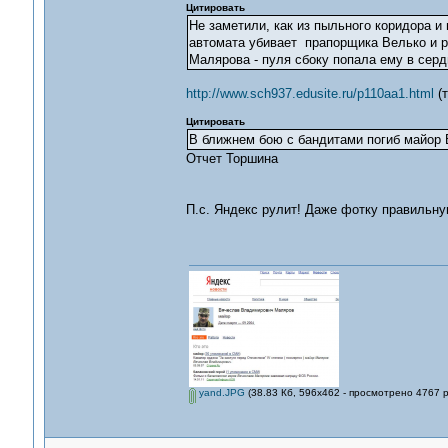
Цитировать
Не заметили, как из пыльного коридора и
автомата убивает прапорщика Велько и р
Малярова - пуля сбоку попала ему в серд
http://www.sch937.edusite.ru/p110aa1.html
(т
Цитировать
В ближнем бою с бандитами погиб майор
Отчет Торшина
П.с. Яндекс рулит! Даже фотку правильн
yand.JPG
(38.83 Кб, 596x462 - просмотрено 4767 р