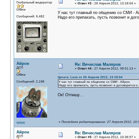
Глобальный модератор
«
Ответ #3 :
26 Апреля 2012, 13:18:04 »
Offline
У нас тут главный по общению со СМИ - А
Сообщений: 6,482
Надо его припахать, пусть позвонит и до
Айрон
Re: Вячеслав Маляров
ДСП
«
Ответ #4 :
27 Апреля 2012, 09:51:13 »
Offline
Цитата: Leon от 26 Апреля 2012, 13:18:04
Сообщений: 2,198
У нас тут главный по общению со СМИ - Айрон.
Надо его припахать, пусть позвонит и договорится 
Ок! Отпишу...
«
Последнее редактирование: 27 Апреля 2012, 10:
WWW
Айрон
Re: Вячеслав Маляров
ДСП
«
Ответ #5 :
27 Апреля 2012, 10:36:57 »