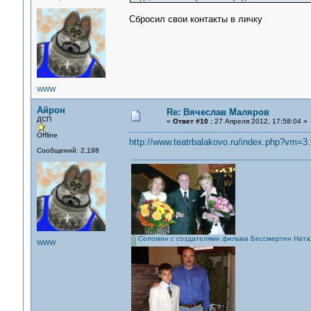
Сбросил свои контакты в личку
WWW
Айрон
Re: Вячеслав Маляров
ДСП
«
Ответ #10 :
27 Апреля 2012, 17:58:04 »
Offline
http://www.teatrbalakovo.ru/index.php?vm=3.
Сообщений: 2,198
Соломин с создателями фильма Бессмертен Натал
WWW