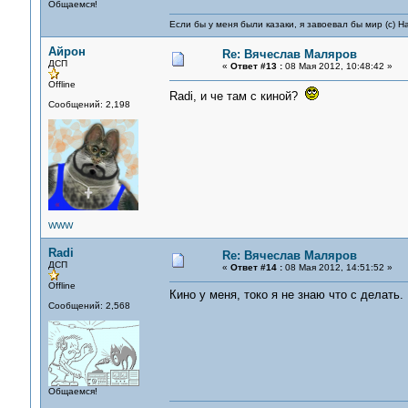
Общаемся!
Если бы у меня были казаки, я завоевал бы мир (с) Н
Айрон
Re: Вячеслав Маляров
ДСП
«
Ответ #13 :
08 Мая 2012, 10:48:42 »
Offline
Radi, и че там с киной?
Сообщений: 2,198
WWW
Radi
Re: Вячеслав Маляров
ДСП
«
Ответ #14 :
08 Мая 2012, 14:51:52 »
Offline
Кино у меня, токо я не знаю что с делать.
Сообщений: 2,568
Общаемся!