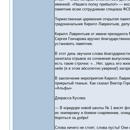
именной. «Нашего полку прибыло!» — воск
памятник всем сотрудникам спецназа ФСБ
Торжественная церемония открытия памя
градоначальник Кирилл Лаврентьев, депут
Кирилл Лаврентьев от имени президента
Сергея Гончарова вручил благодарственн
установить памятник.
В этот день звучали слова благодарности
зачитала отрывок из сочинения выпускни
есть такие строчки: «…Нет, здесь его жи
небе (я в этом абсолютно уверена!) заго
В заключение мероприятия Кирилл Лаврен
прикрытый тканью. Как сказал Виктор Гор
«Альфы».
Дзерасса Кусова:
— В коридоре новой школы № 1 висят фот
их экипировку и боевое снаряжение, олиц
бороться за добро!
Слова ничего не стоят, слова пусты! Они