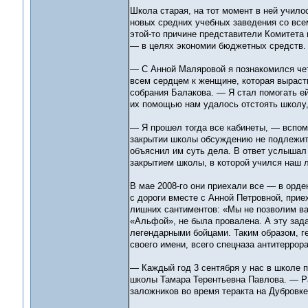
Школа старая, на тот момент в ней учило
новых средних учебных заведения со все
этой-то причине представители Комитета 
— в целях экономии бюджетных средств. П
— С Анной Маляровой я познакомился чет
всем сердцем к женщине, которая вырасти
собрания Балакова. — Я стал помогать е
их помощью нам удалось отстоять школу,
— Я прошел тогда все кабинеты, — вспом
закрытии школы обсуждению не подлежит
объяснил им суть дела. В ответ услышал
закрытием школы, в которой учился наш 
В мае 2008-го они приехали все — в орде
с дороги вместе с Анной Петровной, при
лишних сантиментов: «Мы не позволим ва
«Альфой», не была провалена. А эту зада
легендарными бойцами. Таким образом, ге
своего имени, всего спецназа антитеррора
— Каждый год 3 сентября у нас в школе 
школы Тамара Терентьевна Павлова. — Р
заложников во время теракта на Дубровке