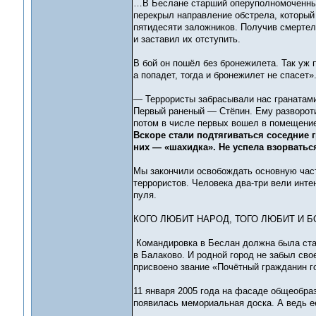
…В Беслане старший оперуполномоченный
перекрыл направление обстрела, который
пятидесяти заложников. Получив смертел
и заставил их отступить.
В бой он пошёл без бронежилета. Так уж 
а попадет, тогда и бронежилет не спасет»
— Террористы забрасывали нас гранатами
Первый раненый — Стёпин. Ему развороти
потом в числе первых вошел в помещени
Вскоре стали подтягиваться соседние г
них — «шахидка». Не успела взорваться
Мы закончили освобождать основную част
террористов. Человека два-три вели интен
пуля.
КОГО ЛЮБИТ НАРОД, ТОГО ЛЮБИТ И Б
Командировка в Беслан должна была стат
в Балаково. И родной город не забыл сво
присвоено звание «Почётный гражданин г
11 января 2005 года на фасаде общеобра
появилась мемориальная доска. А ведь ее