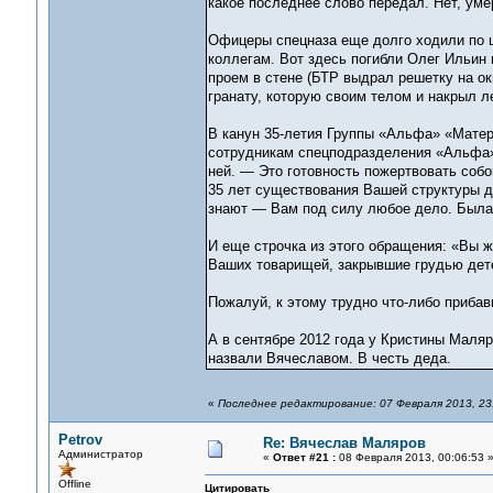
какое последнее слово передал. Нет, умер
Офицеры спецназа еще долго ходили по 
коллегам. Вот здесь погибли Олег Ильин 
проем в стене (БТР выдрал решетку на ок
гранату, которую своим телом и накрыл л
В канун 35-летия Группы «Альфа» «Мате
сотрудникам спецподразделения «Альфа»
ней. — Это готовность пожертвовать собой
35 лет существования Вашей структуры д
знают — Вам под силу любое дело. Была
И еще строчка из этого обращения: «Вы ж
Ваших товарищей, закрывшие грудью дете
Пожалуй, к этому трудно что-либо приба
А в сентябре 2012 года у Кристины Маляр
назвали Вячеславом. В честь деда.
«
Последнее редактирование: 07 Февраля 2013, 23:
Petrov
Re: Вячеслав Маляров
Администратор
«
Ответ #21 :
08 Февраля 2013, 00:06:53 
Offline
Цитировать