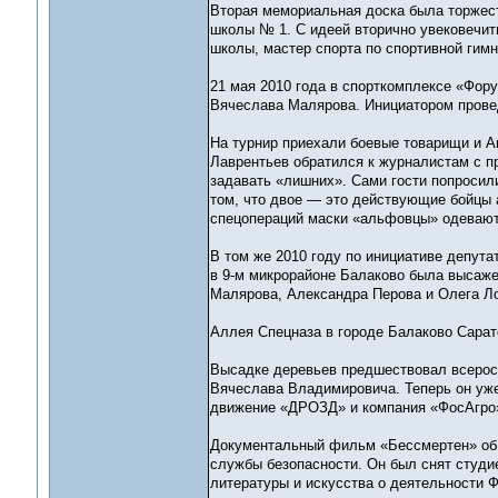
Вторая мемориальная доска была торжест
школы № 1. С идеей вторично увековечит
школы, мастер спорта по спортивной гимн
21 мая 2010 года в спорткомплексе «Фор
Вячеслава Малярова. Инициатором провед
На турнир приехали боевые товарищи и А
Лаврентьев обратился к журналистам с п
задавать «лишних». Сами гости попросили
том, что двое — это действующие бойцы 
спецопераций маски «альфовцы» одевают
В том же 2010 году по инициативе депута
в 9-м микрорайоне Балаково была высаж
Малярова, Александра Перова и Олега Ло
Аллея Спецназа в городе Балаково Сарат
Высадке деревьев предшествовал всерос
Вячеслава Владимировича. Теперь он уже
движение «ДРОЗД» и компания «ФосАгро
Документальный фильм «Бессмертен» об 
службы безопасности. Он был снят студи
литературы и искусства о деятельности 