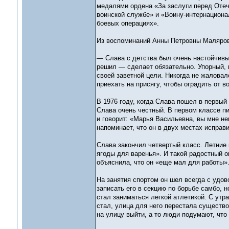
медалями ордена «За заслуги перед Отече
воинской службе» и «Воину-интернационал
боевых операциях».
Из воспоминаний Анны Петровны Маляров
— Слава с детства был очень настойчивым
решил — сделает обязательно. Упорный, п
своей заветной цели. Никогда не жаловал
приехать на присягу, чтобы оградить от в
В 1976 году, когда Слава пошел в первый 
Слава очень честный. В первом классе пи
и говорит: «Марья Васильевна, вы мне не
напоминает, что он в двух местах исправ
Слава закончил четвертый класс. Летние 
ягоды для варенья». И такой радостный о
объяснила, что он «еще мал для работы».
На занятия спортом он шел всегда с удов
записать его в секцию по борьбе самбо, н
стал заниматься легкой атлетикой. С утр
стал, улица для него перестала существо
на улицу выйти, а то люди подумают, что