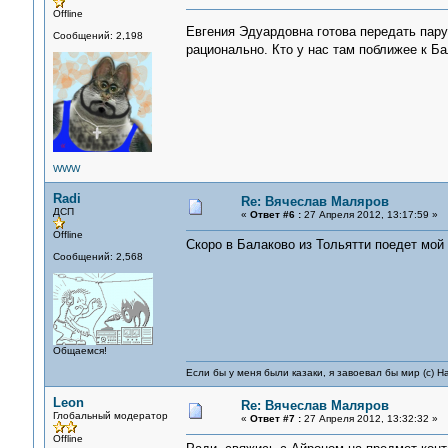
Offline
Евгения Эдуардовна готова передать пару
Сообщений: 2,198
рационально. Кто у нас там поближее к Б
WWW
Radi
Re: Вячеслав Маляров
ДСП
«
Ответ #6 :
27 Апреля 2012, 13:17:59 »
Offline
Скоро в Балаково из Тольятти поедет мой 
Сообщений: 2,568
Общаемся!
Если бы у меня были казаки, я завоевал бы мир (с) Н
Leon
Re: Вячеслав Маляров
Глобальный модератор
«
Ответ #7 :
27 Апреля 2012, 13:32:32 »
Offline