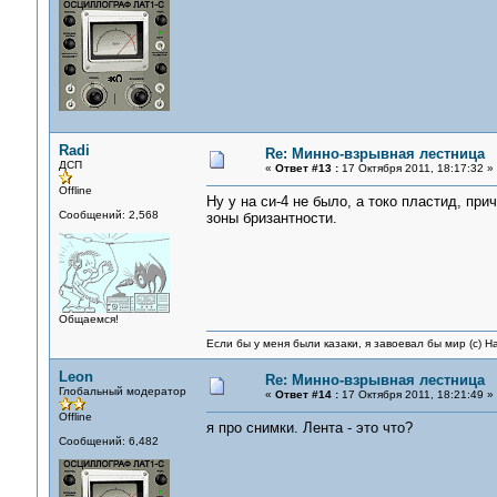
Radi
Re: Минно-взрывная лестница
ДСП
«
Ответ #13 :
17 Октября 2011, 18:17:32 »
Offline
Ну у на си-4 не было, а токо пластид, пр
Сообщений: 2,568
зоны бризантности.
Общаемся!
Если бы у меня были казаки, я завоевал бы мир (с) Н
Leon
Re: Минно-взрывная лестница
Глобальный модератор
«
Ответ #14 :
17 Октября 2011, 18:21:49 »
Offline
я про снимки. Лента - это что?
Сообщений: 6,482