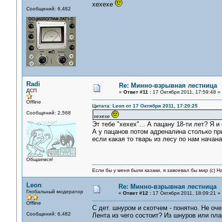
хехехе
Сообщений: 6,482
Radi
Re: Минно-взрывная лестница
ДСП
«
Ответ #11 :
17 Октября 2011, 17:59:48 »
Offline
Цитата: Leon от 17 Октября 2011, 17:20:25
Сообщений: 2,568
хехехе
Эт тебе "хехех"... А пацану 18-ти лет? Я и
А у пацанов потом адреналина столько пр
если какая то тварь из лесу по нам начана
Общаемся!
Если бы у меня были казаки, я завоевал бы мир (с) Н
Leon
Re: Минно-взрывная лестница
Глобальный модератор
«
Ответ #12 :
17 Октября 2011, 18:09:21 »
Offline
С дет. шнуром и скотчем - понятно. Не оче
Сообщений: 6,482
Лента из чего состоит? Из шнуров или пл