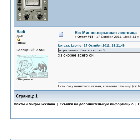
Radi
Re: Минно-взрывная лестница
ДСП
«
Ответ #15 :
17 Октября 2011, 18:46:44 »
Offline
Цитата: Leon от 17 Октября 2011, 18:21:49
Сообщений: 2,568
я про снимки. Лента - это что?
хз скорее всего си.
Общаемся!
Если бы у меня были казаки, я завоевал бы мир (с) Н
Страниц:
1
Факты и Мифы Беслана
|
Ссылки на дополнительную информацию
|
В