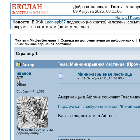
Добро пожаловать,
Гость
. Пожалу
09 Августа 2026, 03:11:06
Начало
|
Помо
Новости:
В ЖЖ
Leon-spb67
подробно (но кратко) изложены событи
форуме - прочтите там (по тэгу Беслан).
Факты и Мифы Беслана
|
Ссылки на дополнительную информацию
|
Тема:
Минно-взрывная лестница
Страниц:
1
Тема: Минно-взрывная лестница (Прочит
Автор
иванов
Минно-взрывная лестница
ДСП
«
:
11 Октября 2011, 16:36:03 »
Offline
Сообщений: 1,362
Американцы в Афгане собирают "лестницу"
http://www.michaelyon-online.com/the-art-sci
Блог о том, как там, в Афгане.
"Я мзду не беру, мне за
державу обидно"
Просто так сказал (с)