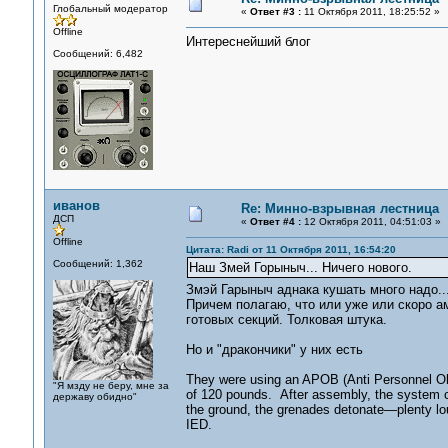
Глобальный модератор
«
Ответ #3 :
11 Октября 2011, 18:25:52 »
Offline
Интереснейший блог
Сообщений: 6,482
иванов
Re: Минно-взрывная лестница
ДСП
«
Ответ #4 :
12 Октября 2011, 04:51:03 »
Offline
Цитата: Radi от 11 Октября 2011, 16:54:20
Сообщений: 1,362
Наш Змей Горыныч... Ничего нового.
Змэй Гарыныч аднака кушать много надо..
Причем полагаю, что или уже или скоро ам
готовых секций. Толковая штука.
Но и "дракончики" у них есть
They were using an APOB (Anti Personnel Obs
"Я мзду не беру, мне за
of 120 pounds. After assembly, the system con
державу обидно"
the ground, the grenades detonate—plenty lo
IED.