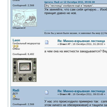
Offline
Цитата: Radi от 12 Октября 2011, 09:06:38
Сообщений: 2,568
Эту "лестницу" изобрели ещё в "первую".
Уж звиняйте, что сам себя цитирую... Изоб
принцип давно не нов.
Общаемся!
Если бы у меня были казаки, я завоевал бы мир (с) Н
Leon
Re: Минно-взрывная лестница
Глобальный модератор
«
Ответ #7 :
16 Октября 2011, 01:28:02 »
Offline
а чем она на местности закидывается? Ве
Сообщений: 6,482
Radi
Re: Минно-взрывная лестница
ДСП
«
Ответ #8 :
16 Октября 2011, 09:03:48 »
Offline
У нас это происходило примерно так: сап
Сообщений: 2,568
этом ничего не обезвреживая) и тащили з