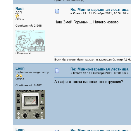
Radi
Re: Минно-взрывная лестница
ДСП
«
Ответ #1 :
11 Октября 2011, 16:54:20 »
Offline
Наш Змей Горыныч... Ничего нового.
Сообщений: 2,568
Общаемся!
Если бы у меня были казаки, я завоевал бы мир (с) Н
Leon
Re: Минно-взрывная лестница
Глобальный модератор
«
Ответ #2 :
11 Октября 2011, 18:01:06 »
Offline
А нафига такая сложная конструкция?
Сообщений: 6,482
Leon
Re: Минно-взрывная лестница