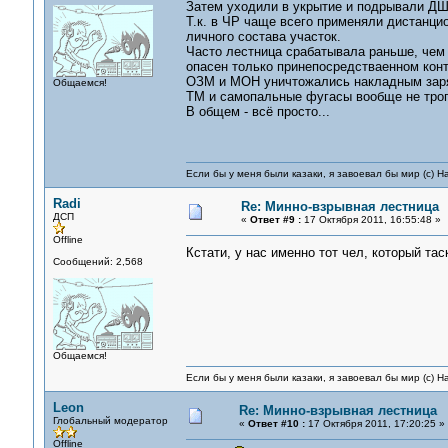
Затем уходили в укрытие и подрывали ДШ
Т.к. в ЧР чаще всего применяли дистанци
личного состава участок.
Часто лестница срабатывала раньше, чем е
опасен только принепосредстваенном конта
ОЗМ и МОН уничтожались накладным заряд
Общаемся!
ТМ и самопальные фугасы вообще не трог
В общем - всё просто...
Если бы у меня были казаки, я завоевал бы мир (с) Н
Radi
Re: Минно-взрывная лестница
ДСП
«
Ответ #9 :
17 Октября 2011, 16:55:48 »
Offline
Кстати, у нас именно тот чел, который та
Сообщений: 2,568
Общаемся!
Если бы у меня были казаки, я завоевал бы мир (с) Н
Leon
Re: Минно-взрывная лестница
Глобальный модератор
«
Ответ #10 :
17 Октября 2011, 17:20:25 »
Offline