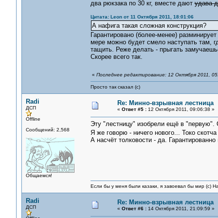
два рюкзака по 30 кг, вместе дают
удава д
Цитата: Leon от 11 Октября 2011, 18:01:06
А нафига такая сложная конструкция?
Гарантировано (более-менее) разминирует
мере можно будет смело наступать там, г
тащить. Реже делать - прыгать замучаешь
Скорее всего так.
«
Последнее редактирование: 12 Октября 2011, 05:
Просто так сказал (с)
Radi
Re: Минно-взрывная лестница
ДСП
«
Ответ #5 :
12 Октября 2011, 09:06:38 »
Offline
Эту "лестницу" изобрели ещё в "первую". 
Сообщений: 2,568
Я же говорю - ничего нового... Токо скот
А насчёт толковости - да. Гарантированно
Общаемся!
Если бы у меня были казаки, я завоевал бы мир (с) Н
Radi
Re: Минно-взрывная лестница
ДСП
«
Ответ #6 :
14 Октября 2011, 21:09:59 »