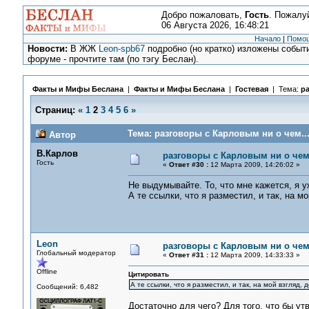
Добро пожаловать,
Гость
. Пожалу
06 Августа 2026, 16:48:21
Начало
|
Помо
Новости:
В ЖЖ
Leon-spb67
подробно (но кратко) изложены событи
форуме - прочтите там (по тэгу Беслан).
Факты и Мифы Беслана
|
Факты и Мифы Беслана
|
Гостевая
| Тема:
ра
Страниц:
«
1
2
3
4
5
6
»
Тема: разговоры с Карловым ни о чем...
Автор
В.Карлов
разговоры с Карловым ни о чем.
Гость
«
Ответ #30 :
12 Марта 2009, 14:26:02 »
Не выдумывайте. То, что мне кажется, я 
А те ссылки, что я разместил, и так, на м
Leon
разговоры с Карловым ни о чем.
Глобальный модератор
«
Ответ #31 :
12 Марта 2009, 14:33:33 »
Offline
Цитировать
А те ссылки, что я разместил, и так, на мой взгляд, 
Сообщений: 6,482
Достаточно для чего? Для того, что бы ут