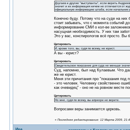
Дзугаев и другие "выступанты", если верить Андреев
значит и их информация ничем не отличается от жур
официальную информацию штаба, если начальник 
Конечно буду. Потому что на суде на них 
стоит забывать, что с момента событий до
информирование СМИ о кол-ве заложников 
насущная необходимость. У них там забо
Это у вас, конспирологов всё просто. Вы 
Цитировать
И, кроме того, вы, судя по всему, не юрист.
А вы - юрист?
Цитировать
Свидетельское показание для суда не меньше значит
Суд, напомню, был над Кулаевым. Что дали
же не юрист.
Меня эти причитания про "показания под 
- это человек. Человеку свойственно оши
как очевидец" - оно не на ровном месте п
Цитировать
Но мне, судя по всему, вы априори не верите.
Вопросами веры занимается церковь.
«
Последнее редактирование: 12 Марта 2009, 21:4
Ира