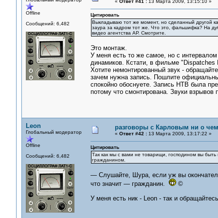
«
Ответ #41 :
13 Марта 2009, 13:15:10 »
Offline
Цитировать
Выкладываю тот же момент, но сделанный другой кам
Сообщений: 6,482
заура за кадром тот же. Что это, фальшифка? На ду
видео агентства АР. Смотрите.
Это монтаж.
У меня есть то же самое, но с интервало
динамиков. Кстати, в фильме "Dispatches B
Хотите немонтированный звук - обращайтес
зачем нужна запись. Пошлите официальный
спокойно обоснуете. Запись НТВ была пре
потому что смонтирована. Звуки взрывов 
Leon
разговоры с Карловым ни о чем.
Глобальный модератор
«
Ответ #42 :
13 Марта 2009, 13:17:22 »
Offline
Цитировать
Так как мы с вами не товарищи, господином вы быть н
Сообщений: 6,482
гражданином.
— Слушайте, Шура, если уж вы окончатель
что значит — гражданин.
©
У меня есть ник - Leon - так и обращайтесь