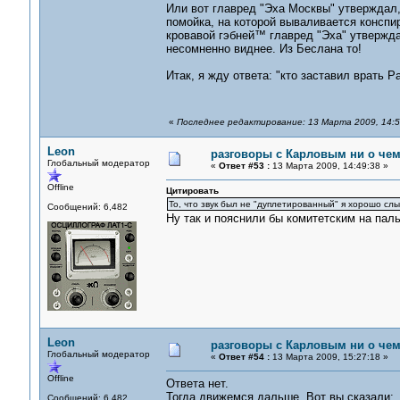
Или вот главред "Эха Москвы" утверждал,
помойка, на которой вываливается конспи
кровавой гэбней™ главред "Эха" утверждает
несомненно виднее. Из Беслана то!
Итак, я жду ответа: "кто заставил врать 
«
Последнее редактирование: 13 Марта 2009, 14:5
Leon
разговоры с Карловым ни о чем.
Глобальный модератор
«
Ответ #53 :
13 Марта 2009, 14:49:38 »
Offline
Цитировать
То, что звук был не "дуплетированный" я хорошо сл
Сообщений: 6,482
Ну так и пояснили бы комитетским на паль
Leon
разговоры с Карловым ни о чем.
Глобальный модератор
«
Ответ #54 :
13 Марта 2009, 15:27:18 »
Offline
Ответа нет.
Тогда движемся дальше. Вот вы сказали:
Сообщений: 6,482