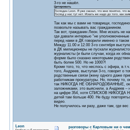
3-го не нашёл.
Цитировать
Господин Lеоn. Я уже сказал, что мне понятно, что в
Господ у нас тут нет. Искать же надо до того, как за
Так как мы с вами не товарищи, господином
позвольте называть вас гражданином.
Так вот, гражданин Леон. Мне искать не н
где давали интервью "не уполномоченные 
перед нами в ДК говорили именно о таком
Между 11.00 и 12.00 3-го сентября выступ
в ДК милиционеры не пускали журналистов.
журналисты (и были случаи, когда их обн
форме было сказано некоторыми родственни
быть более 500. Но не 1000?!
Кроме того, то, что неслось с эфира, в.т
того, Андреев, выступая 3-го, говорит о 
родственные связи (жену одного даже при
работникам прокуратуры. Но, почему то, о
так НИКОГДА НЕ ОБНАРОДОВАННЫЕ, оказ
заложниками, это выяснили, а Андреев – н
на цифре 354, хотя СПИСКОВ НИКОГДА НЕ 
детей там больше 400. Не буду повторят
видео.
Не получилось ни разу, даже там, где вес 
Leon
разговоры с Карловым ни о чем.
Глобальный модератор