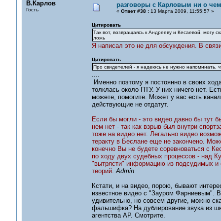
В.Карлов
разговоры с Карловым ни о чем.
Гость
«
Ответ #38 :
13 Марта 2009, 11:55:57 »
Цитировать
Так вот, возвращаясь к Андрееву и Кесаевой, могу ск
ложь
Я написал это не для обсуждения. В связ
Цитировать
Про свидетелей - я надеюсь не нужно напоминать, ч
....
Именно поэтому я постоянно в своих хода
толклась около ПТУ. У них ничего нет. Ес
можете, помогите. Может у вас есть канал
действующие не отдатут.
Если бы могли - это видео давно бы тут б
нем нет - так как взрыв был внутри спорт
тоже на видео нет. Легально видео возмож
теракту в Беслане еще не закончено. Може
конечно Вы не будете соревноваться с Ке
по ходу двух судебных процессов - над К
"вытрясти" информацию из подсудимых и 
теорий.
Admin
Кстати, и на видео, порою, бывают интере
известное видео с "Зауром Фарниевым". В
удивительно, но совсем другие, можно ска
фальшифка? На дублирование звука из шко
агентства АР. Смотрите.