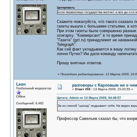
Цитировать
если первоелицо государства молчит, и все до n-го
Скажите пожалуйста, что такого сказало п
газеты вышли с большими статьями, в ко
При этом газеты были совершенно разные.
олигарху. "Коммерсант" в то время прина
"Газета" (gzt.ru) принадлежит не названно
Telegraph".
Как сей факт укладывается в вашу логику
лично Путин? Им дали команду напечатать
Прошу внятных ответов.
«
Последнее редактирование: 13 Марта 2009, 16:0
Leon
разговоры с Карловым ни о чем.
Глобальный модератор
«
Ответ #55 :
13 Марта 2009, 15:43:55 »
Offline
Цитата: Admin от 13 Марта 2009, 04:48:57
Сообщений: 6,482
За их спиной "шахид" подрывает себя. На видео взр
Профессор Савельев сказал бы, что взорв