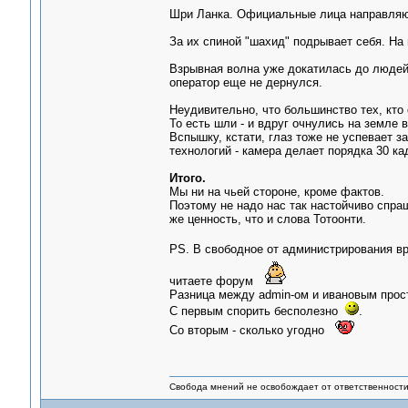
Шри Ланка. Официальные лица направляю
За их спиной "шахид" подрывает себя. На
Взрывная волна уже докатилась до людей 
оператор еще не дернулся.
Неудивительно, что большинство тех, кто 
То есть шли - и вдруг очнулись на земле 
Вспышку, кстати, глаз тоже не успевает 
технологий - камера делает порядка 30 ка
Итого.
Мы ни на чьей стороне, кроме фактов.
Поэтому не надо нас так настойчиво спраш
же ценность, что и слова Тотоонти.
PS. В свободное от администрирования вр
читаете форум
Разница между admin-ом и ивановым прос
С первым спорить бесполезно
.
Со вторым - сколько угодно
Свобода мнений не освобождает от ответственности 