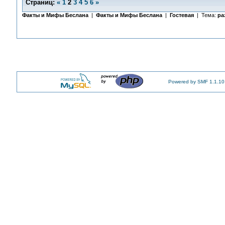
Страниц:
«
1
2
3
4
5
6
»
Факты и Мифы Беслана
|
Факты и Мифы Беслана
|
Гостевая
| Тема:
ра
Powered by SMF 1.1.10