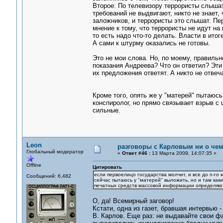
Второе: По телевизору террористы слышат
требований не выдвигают, никто не знает, 
заложников, и террористы это слышат. Пе
мнение к тому, что террористы не идут на
то есть надо что-то делать. Власти в ито
А сами к штурму оказались не готовы.
Это не мои слова. Но, по моему, правиль
показания Андреева? Что он ответил? Эти 
их предложения ответят. А никто не отвеч
Кроме того, опять же у "матерей" пытаю
конспиролог, но прямо связывает взрыв с 
сильные.
Leon
разговоры с Карловым ни о чем.
Глобальный модератор
«
Ответ #46 :
13 Марта 2009, 14:07:35 »
Offline
Цитировать
если первоелицо государства молчит, и все до n-го
Сообщений: 6,482
сейчас пытаюсь у "матерей" выложить, но и там как
печатных средств массовой информации определяют
О, да! Всемирный заговор!
Кстати, одна из газет, бравшая интервью -
В. Карлов. Еще раз: не выдавайте свои ф