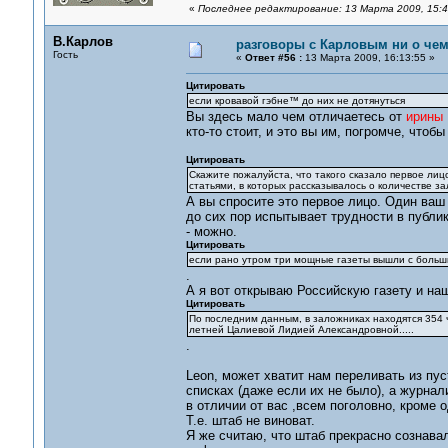
«
Последнее редактирование: 13 Марта 2009, 15:4
В.Карлов
разговоры с Карловым ни о чем.
Гость
«
Ответ #56 :
13 Марта 2009, 16:13:55 »
Цитировать
если кровавой гэбне™ до них не дотянуться
Вы здесь мало чем отличаетесь от
ирины
кто-то стоит, и это вы им, погромче, чтоб
Цитировать
Скажите пожалуйста, что такого сказало первое лиц
статьями, в которых рассказывалось о количестве з
А вы спросите это первое лицо. Один ваш
до сих пор испытывает трудности в публика
- можно.
Цитировать
если рано утром три мощные газеты вышли с больши
.
А я вот открываю Российскую газету и на
Цитировать
По последним данным, в заложниках находятся 354 че
летней Цалиевой Лидией Александровной.....
.
Leon, может хватит нам переливать из пу
списках (даже если их не было), а журна
в отличии от вас ,всем поголовно, кроме о
Т.е. штаб не виноват.
Я же считаю, что штаб прекрасно сознава