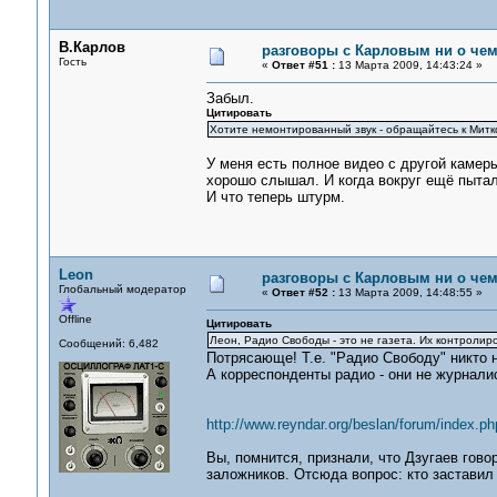
В.Карлов
разговоры с Карловым ни о чем.
Гость
«
Ответ #51 :
13 Марта 2009, 14:43:24 »
Забыл.
Цитировать
Хотите немонтированный звук - обращайтесь к Митк
У меня есть полное видео с другой камеры.
хорошо слышал. И когда вокруг ещё пытали
И что теперь штурм.
Leon
разговоры с Карловым ни о чем.
Глобальный модератор
«
Ответ #52 :
13 Марта 2009, 14:48:55 »
Offline
Цитировать
Леон, Радио Свободы - это не газета. Их контролиро
Сообщений: 6,482
Потрясающе! Т.е. "Радио Свободу" никто н
А корреспонденты радио - они не журнали
http://www.reyndar.org/beslan/forum/index.
Вы, помнится, признали, что Дзугаев говор
заложников. Отсюда вопрос: кто заставил 