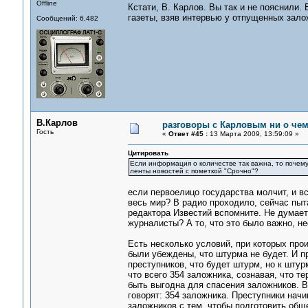
Offline
Кстати, В. Карлов. Вы так и не пояснили.
газеты, взяв интервью у отпущенных зало
Сообщений: 6,482
В.Карлов
разговоры с Карловым ни о чем.
Гость
«
Ответ #45 :
13 Марта 2009, 13:59:09 »
Цитировать
Если информация о количестве так важна, то почему
ленты новостей с пометкой "Срочно"?
если первоелицо государства молчит, и в
весь мир? В радио проходило, сейчас пыт
редактора Известий вспомните. Не думае
журналисты? А то, что это было важно, н
Есть несколько условий, при которых прои
были убеждены, что штурма не будет. И п
преступников, что будет штурм, но к штур
что всего 354 заложника, сознавая, что т
быть выгодна для спасения заложников. В
говорят: 354 заложника. Преступники нач
заложников с тем, чтобы подготовить общ