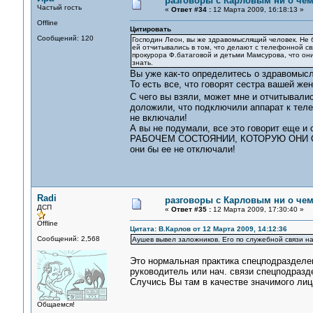
разговоры с Карловым ни о чем.
Частый гость
«
Ответ #34 :
12 Марта 2009, 16:18:13 »
Offline
Цитировать
Сообщений: 120
Господин Леон, вы же здравомыслящий человек. Не бу
ей отчитывались в том, что делают с телефонной св
прокурора Ф.батаговой и детьми Мамсурова, что они
знать.
Вы уже как-то определитесь о здравомысл
То есть все, что говорят сестра вашей жен
С чего вы взяли, может мне и отчитывали
доложили, что подключили аппарат к тел
не включали!
А вы не подумали, все это говорит еще
РАБОЧЕМ СОСТОЯНИИ, КОТОРУЮ ОНИ ОТСО
они бы ее не отключали!
Radi
разговоры с Карловым ни о чем.
ДСП
«
Ответ #35 :
12 Марта 2009, 17:30:40 »
Offline
Цитата: В.Карлов от 12 Марта 2009, 14:12:36
Сообщений: 2,568
Аушев вывел заложников. Его по служебной связи на
Это нормальная практика спецподразделени
руководитель или нач. связи спецподразд
Случись Вы там в качестве значимого лиц
Общаемся!