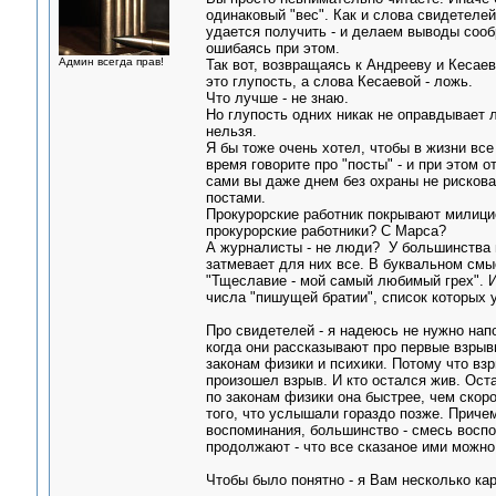
одинаковый "вес". Как и слова свидетеле
удается получить - и делаем выводы сооб
ошибаясь при этом.
Админ всегда прав!
Так вот, возвращаясь к Андрееву и Кесаево
это глупость, а слова Кесаевой - ложь.
Что лучше - не знаю.
Но глупость одних никак не оправдывает л
нельзя.
Я бы тоже очень хотел, чтобы в жизни все
время говорите про "посты" - и при этом 
сами вы даже днем без охраны не рисков
постами.
Прокурорские работник покрывают милицио
прокурорские работники? С Марса?
А журналисты - не люди? У большинства и
затмевает для них все. В буквальном смыс
"Тщеславие - мой самый любимый грех". И
числа "пишущей братии", список которых у
Про свидетелей - я надеюсь не нужно нап
когда они рассказывают про первые взрывы
законам физики и психики. Потому что вз
произошел взрыв. И кто остался жив. Ост
по законам физики она быстрее, чем скоро
того, что услышали гораздо позже. Приче
воспоминания, большинство - смесь воспом
продолжают - что все сказаное ими можно
Чтобы было понятно - я Вам несколько кар