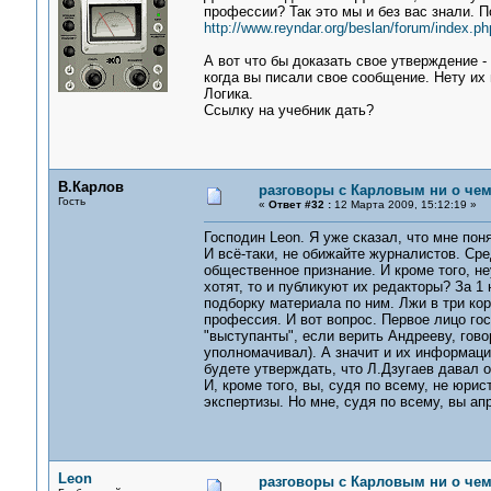
профессии? Так это мы и без вас знали. П
http://www.reyndar.org/beslan/forum/index.ph
А вот что бы доказать свое утверждение 
когда вы писали свое сообщение. Нету их
Логика.
Ссылку на учебник дать?
В.Карлов
разговоры с Карловым ни о чем.
Гость
«
Ответ #32 :
12 Марта 2009, 15:12:19 »
Господин Lеоn. Я уже сказал, что мне поня
И всё-таки, не обижайте журналистов. Сре
общественное признание. И кроме того, неу
хотят, то и публикуют их редакторы? За 1
подборку материала по ним. Лжи в три ко
профессия. И вот вопрос. Первое лицо гос
"выступанты", если верить Андрееву, гово
уполномачивал). А значит и их информаци
будете утверждать, что Л.Дзугаев давал
И, кроме того, вы, судя по всему, не юри
экспертизы. Но мне, судя по всему, вы ап
Leon
разговоры с Карловым ни о чем.