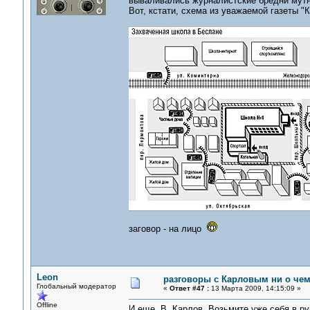
вываливались журналистские бредни мут
Вот, кстати, схема из уважаемой газеты "
заговор - на лицо
Leon
разговоры с Карловым ни о чем.
Глобальный модератор
«
Ответ #47 :
13 Марта 2009, 14:15:09 »
Offline
И еще, В. Карлов. Возьмите уже себя в р