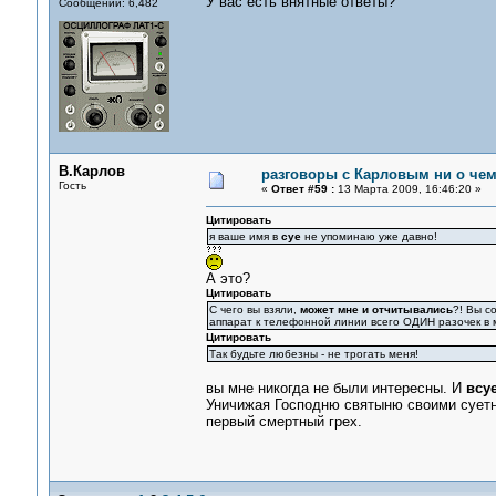
У вас есть внятные ответы?
Сообщений: 6,482
В.Карлов
разговоры с Карловым ни о чем.
Гость
«
Ответ #59 :
13 Марта 2009, 16:46:20 »
Цитировать
я ваше имя в
суе
не упоминаю уже давно!
А это?
Цитировать
С чего вы взяли,
может мне и отчитывались
?! Вы с
аппарат к телефонной линии всего ОДИН разочек в 
Цитировать
Так будьте любезны - не трогать меня!
вы мне никогда не были интересны. И
всу
Уничижая Господню святыню своими суетн
первый смертный грех.