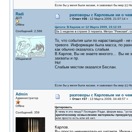
Если бы у меня были казаки, я завоевал бы мир (с) Н
Radi
разговоры с Карловым ни о чем.
ДСП
«
Ответ #36 :
12 Марта 2009, 21:07:14 »
Offline
Цитата: В.Карлов от 12 Марта 2009, 15:12:19
Сообщений: 2,568
За 1 неделю в стране 3 теракта. Метро "Рижская", 
То, что события шли по нарастающей - не 
тревоге. Информации была масса, по разны
как обычно оказалось слабым.
В.Карлов, Вы не знаете многого... Вы не 
захваты и пр.
Общаемся!
Но!
Слабым местом оказался Беслан.
Если бы у меня были казаки, я завоевал бы мир (с) Н
Admin
разговоры с Карловым ни о чем.
Администратор
«
Ответ #37 :
13 Марта 2009, 04:48:57 »
Offline
Цитировать
К чему я это пишу? Господин Ради, форум ваш, "уста
Сообщений: 359
критическому осмыслению материалы прокурату
или просто есть или её нет.
Карлов.
Вы просто невнимательно читаете. Иначе 