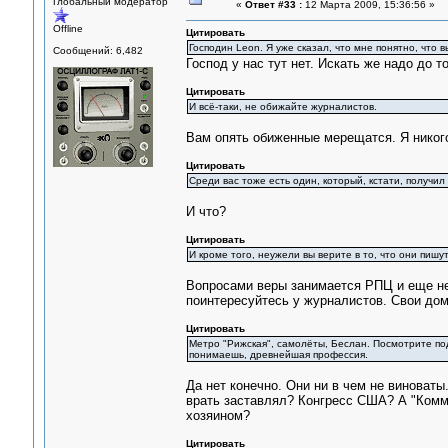
Глобальный модератор
«
Ответ #33 :
12 Марта 2009, 15:36:56 »
Offline
Цитировать
Господин Lеоn. Я уже сказал, что мне понятно, что в
Сообщений: 6,482
Господ у нас тут нет. Искать же надо до т
Цитировать
И всё-таки, не обижайте журналистов.
Вам опять обиженные мерещатся. Я никого
Цитировать
Среди вас тоже есть один, который, кстати, получи
И что?
Цитировать
И кроме того, неужели вы верите в то, что они пишут
Вопросами веры занимается РПЦ и еще нес
поинтересуйтесь у журналистов. Свои до
Цитировать
Метро "Рижская", самолёты, Беслан. Посмотрите под
понимаешь, древнейшая профессия.
Да нет конечно. Они ни в чем не виноваты.
врать заставлял? Конгресс США? А "Комме
хозяином?
Цитировать