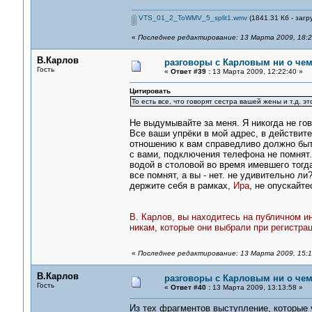
VTS_01_2_ToWMV_5_split1.wmv
(1841.31 Кб - загр
«
Последнее редактирование: 13 Марта 2009, 18:2
В.Карлов
разговоры с Карловым ни о чем.
Гость
«
Ответ #39 :
13 Марта 2009, 12:22:40 »
Цитировать
То есть все, что говорят сестра вашей жены и т.д. эт
Не выдумывайте за меня. Я никогда не гов
Все ваши упрёки в мой адрес, в действит
отношению к вам справедливо должно быть
с вами, подключения телефона не помнят.
водой в столовой во время имевшего тогда 
все помнят, а вы - нет. не удивительно ли?
держите себя в рамках,
Ира
, не опускайте
В. Карлов, вы находитесь на публичном и
никам, которые они выбрали при регистра
«
Последнее редактирование: 13 Марта 2009, 15:1
В.Карлов
разговоры с Карловым ни о чем.
Гость
«
Ответ #40 :
13 Марта 2009, 13:13:58 »
Из тех фрагментов выступление, которые у