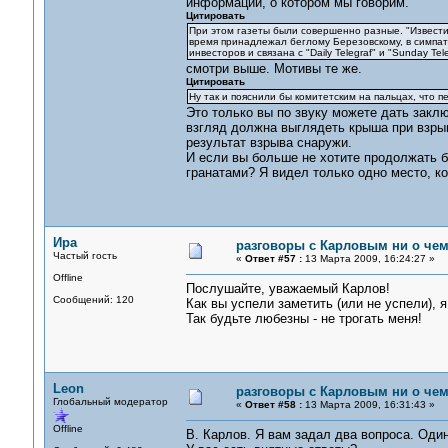
информации, о котором мы говорим.
Цитировать
При этом газеты были совершенно разные. "Извести
время принадлежал беглому Березовскому, в симпати
инвесторов и связана с "Daily Telegraf" и "Sunday Tele
смотри выше. Мотивы те же.
Цитировать
Ну так и пояснили бы комитетским на пальцах, что п
Это только вы по звуку можете дать заклю
взгляд должна выглядеть крыша при взрыве
результат взрыва снаружи.
И если вы больше не хотите продолжать б
гранатами? Я видел только одно место, к
Ира
разговоры с Карловым ни о чем.
Частый гость
«
Ответ #57 :
13 Марта 2009, 16:24:27 »
Offline
Послушайте, уважаемый Карлов!
Сообщений: 120
Как вы успели заметить (или не успели), 
Так будьте любезны - не трогать меня!
Leon
разговоры с Карловым ни о чем.
Глобальный модератор
«
Ответ #58 :
13 Марта 2009, 16:31:43 »
Offline
В. Карлов. Я вам задал два вопроса. Один 