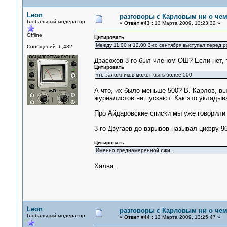
Leon
разговоры с Карловым ни о чем.
Глобальный модератор
«
Ответ #43 :
13 Марта 2009, 13:23:32 »
Offline
Цитировать
Между 11.00 и 12.00 3-го сентября выступал перед 
Сообщений: 6,482
Дзасохов 3-го был членом ОШ? Если нет, 
Цитировать
что заложников может быть более 500
А что, их было меньше 500? В. Карлов, вы
журналистов не пускают. Как это укладыва
Про Айдаровские списки мы уже говорили и
3-го Дзугаев до взрывов называл цифру 90
Цитировать
Именно преднамеренной лжи.
Халва.
Leon
разговоры с Карловым ни о чем.
Глобальный модератор
«
Ответ #44 :
13 Марта 2009, 13:25:47 »