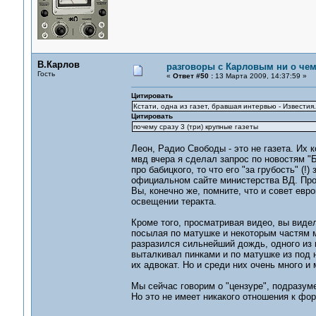
В.Карлов
разговоры с Карловым ни о чем.
Гость
«
Ответ #50 :
13 Марта 2009, 14:37:59 »
Цитировать
Кстати, одна из газет, бравшая интервью - Известия
Цитировать
почему сразу 3 (три) крупные газеты
Леон, Радио Свободы - это не газета. Их
мвд вчера я сделал запрос по новостям "Б
про бабицкого, то что его "за грубость" (
официальном сайте министерства ВД. Про г.
Вы, конечно же, помните, что и совет ев
освещении теракта.
Кроме того, просматривая видео, вы видел
посылая по матушке и некоторым частям м
разразился сильнейший дождь, одного из 
выталкивал пинками и по матушке из под н
их адвокат. Но и среди них очень много и
Мы сейчас говорим о "цензуре", подразум
Но это не имеет никакого отношения к фор