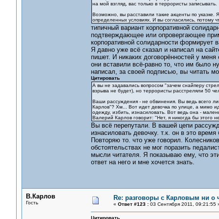
на мой взгляд, вас только в террористы записывать.
Возможно, вы расставили такие акценты по указке. Я
определенных условиях. И вы согласились, потому ч
типичный вариант корпоративной солидарн
подтверждающее или опровергающее примен
корпоративной солидарности формирует ва
Я давно уже всё сказал и написал на сай
пишет. И никаких договорённостей у меня 
они вставили всё-равно то, что им было ну
написал, за своей подписью, вы читать мо
Цитировать
А вы не задавались вопросом "зачем снайперу стрел
взрыва не будет), но террористы расстреляли 50 че
Ваши рассуждения - не обвинения. Вы ведь всего л
Карлов"? Хм... Вот идет девочка по улице, а мимо 
одежду, избить, изнасиловать. Вот ведь она - малень
Валерий Карлов говорит: "Нет, я никогда бы этого не
Вы всё перепутали. В вашей цепи рассужд
изнасиловать девочку. т.к. он в это время
Повторяю то. что уже говорил. Колесников
обстоятельствах не мог поразить педалист
мысли читателя. Я показываю ему, что эти
ответ на него и мне хочется знать.
В.Карлов
Re: разговоры с Карловым ни о ч
Гость
«
Ответ #123 :
03 Сентября 2011, 09:21:55 
Цитировать