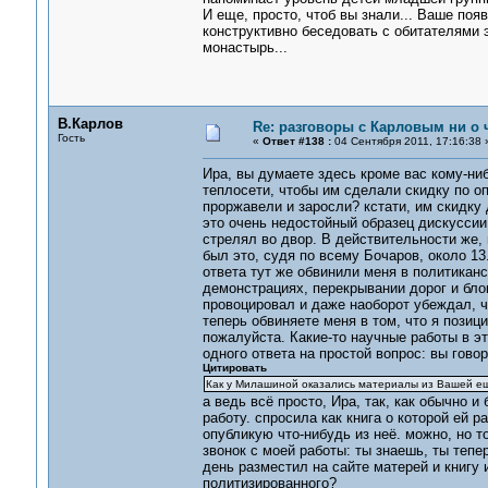
И еще, просто, чтоб вы знали... Ваше поя
конструктивно беседовать с обитателями э
монастырь...
В.Карлов
Re: разговоры с Карловым ни о ч
Гость
«
Ответ #138 :
04 Сентября 2011, 17:16:38 
Ира, вы думаете здесь кроме вас кому-ни
теплосети, чтобы им сделали скидку по о
проржавели и заросли? кстати, им скидку
это очень недостойный образец дискуссии:
стрелял во двор. В действительности же, и
был это, судя по всему Бочаров, около 13.
ответа тут же обвинили меня в политиканс
демонстрациях, перекрывании дорог и бло
провоцировал и даже наоборот убеждал, чт
теперь обвиняете меня в том, что я позиц
пожалуйста. Какие-то научные работы в эт
одного ответа на простой вопрос: вы говор
Цитировать
Как у Милашиной оказались материалы из Вашей еще
а ведь всё просто, Ира, так, как обычно и
работу. спросила как книга о которой ей р
опубликую что-нибудь из неё. можно, но т
звонок с моей работы: ты знаешь, ты тепер
день разместил на сайте матерей и книгу 
политизированного?