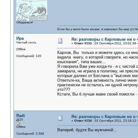
Общаемся!
Если бы у меня были казаки, я завоевал бы мир (с) Н
Ира
Re: разговоры с Карловым ни о ч
Частый гость
«
Ответ #133 :
03 Сентября 2011, 23:01:39 
Offline
Карлов, Вы только и можете здесь со мной
Сообщений: 120
видела книгу, о которой говорите, но нас
изыскания", типа ваших...
Я говорила Вам уже когда-то - я с чистой
замарала, не играла в политику, не прес
которые далеко от Беслана о "высоких мате
Ответьте-ка, Ваша активность лично меня
практически не осталось ни одной нетронут
это???
Кстати, Вы б лучше маме своей помогли - в
Radi
Re: разговоры с Карловым ни о ч
ДСП
«
Ответ #134 :
03 Сентября 2011, 23:19:12 
Offline
Валерий, будте Вы мужчиной...
Сообщений: 2,568