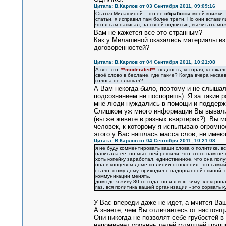
Цитата: В.Карлов от 03 Сентября 2011, 09:09:16
Статья Милашиной - это её
обработка
моей книжки. 
статьи, я исправил там более трети. Но они вставил
что я сам написал, за своей подписью, вы читать мо
Вам не кажется все это странным?
Как у Милашиной оказались материалы из 
договоренностей?
Цитата: В.Карлов от 04 Сентября 2011, 10:21:08
А вот это,
**moderated**
, подлость, которая, к сожа
своё слово в беслане, где такие? Когда вчера кесае
голоса не слышал?
А Вам некогда было, поэтому и не слышал
подсознанием не поспоришь). Я за такие р
мне люди нуждались в помощи и поддержк
Слишком уж много информации Вы вывалил
(вы же живете в разных квартирах?). Вы м
человек, к которому я испытываю огромно
этого у Вас нашлась масса слов, не име
Цитата: В.Карлов от 04 Сентября 2011, 10:21:08
я не буду комментировать ваши слова о политике. в
написала её. но мы с ней решили, что этого нам не н
хоть копейку заработал. единственное, что она получ
она в концевом доме по линии отопления. это самый
стало этому дому. приходил с надорванной спиной, 
коммуникации менять.
дом где я живу 80-го года. но и я всю зиму электро
газ. вся политика вашей организации - это сорвать
У Вас впереди даже не идет, а мчится Ваш
А знаете, чем Вы отличаетесь от настоящ
Они никогда не позволят себе грубостей в
напоминает уровень детей младшей группы