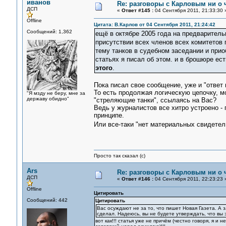
иванов
Re: разговоры с Карловым ни о ч
ДСП
«
Ответ #145 :
04 Сентября 2011, 21:33:30 
Offline
Цитата: В.Карлов от 04 Сентября 2011, 21:24:42
Сообщений: 1,362
ещё в октябре 2005 года на предварител
присутствии всех членов всех комитетов
тему танков в судебном заседании и при
статьях я писал об этом. и в брошюре е
этого
.
Пока писал свое сообщение, уже и "ответ 
То есть продолжая логическую цепочку, м
"Я мзду не беру, мне за
державу обидно"
"стреляющие танки", ссылаясь на Вас?
Ведь у журналистов все хитро устроено - 
принципе.
Или все-таки "нет материальных свидетел
Просто так сказал (с)
Ars
Re: разговоры с Карловым ни о ч
ДСП
«
Ответ #146 :
04 Сентября 2011, 22:23:23 
Offline
Цитировать
Сообщений: 442
Цитировать
Вас осуждают не за то, что пишет Новая Газета. А з
сделал. Надеюсь, вы не будете утверждать, что вы 
вот как!!! статья уже не причём (честно говоря, я и 