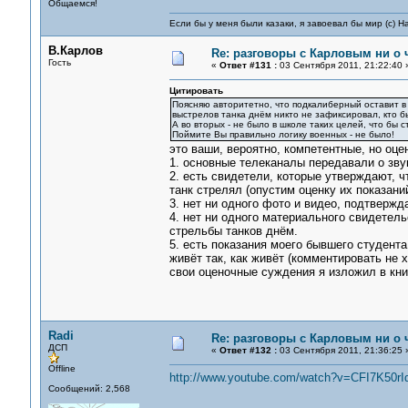
Общаемся!
Если бы у меня были казаки, я завоевал бы мир (с) Н
В.Карлов
Re: разговоры с Карловым ни о ч
Гость
«
Ответ #131 :
03 Сентября 2011, 21:22:40 
Цитировать
Поясняю авторитетно, что подкалиберный оставит в с
выстрелов танка днём никто не зафиксировал, кто бы
А во вторых - не было в школе таких целей, что бы
Поймите Вы правильно логику военных - не было!
это ваши, вероятно, компетентные, но оц
1. основные телеканалы передавали о зву
2. есть свидетели, которые утверждают, чт
танк стрелял (опустим оценку их показани
3. нет ни одного фото и видео, подтвержд
4. нет ни одного материального свидетел
стрельбы танков днём.
5. есть показания моего бывшего студента.
живёт так, как живёт (комментировать не х
свои оценочные суждения я изложил в книг
Radi
Re: разговоры с Карловым ни о ч
ДСП
«
Ответ #132 :
03 Сентября 2011, 21:36:25 
Offline
http://www.youtube.com/watch?v=CFI7K50r
Сообщений: 2,568