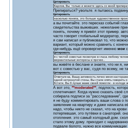
Цитировать
Карлов, Вы только и можете здесь со мной препират
Препираться? увольте. я пытаюсь подвину
Цитировать
насколько поняла, это больше художественное прои
а вы почитайте. это пересказ событий гл
свидетельства выживших. нежелание прин
понять, почему я привёл этот пример. авт
часто говорит глобальный модератор, пе
я сам написал и публиковал то, что можно
вариант, который можно сравнить с конеч
где-нибудь ещё опровергнет именно
мои
с
Цитировать
я с чистой совестью посмотрю в глаза любому челове
меркантильные интересы и прочее..
вы живёте в беслане и знаете, что ни я, 
вот с совестью у вас, судя по всему, не та
Цитировать
Ответьте-ка, Ваша активность лично меня насторажи
одной нетронутой стены, Вы стали опять говорить о 
Кстати, Вы б лучше маме своей помогли - в холоде жи
А вот это,
**moderated**
, подлость, котор
сплетничают. Когда нужно сказать своё сл
собирала подписи за "расследование", где
я не буду комментировать ваши слова о по
заявление на квартиру и даже написала её.
надо, чтобы никто не сказал, что на крови
потерпевшая, это путёвки в санаторий. он
отопления. это самый холодный дом. сколь
стало этому дому. приходил с надорванно
подвале болото, нужно все коммуникации 