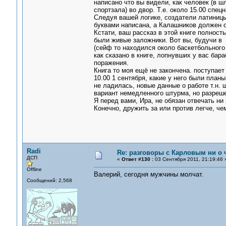
написано что вы видели, как человек (в ш
спортзала) во двор. Т.е. около 15.00 спе
Следуя вашей логике, создатели латиницы
буквами написана, а Калашников должен о
Кстати, ваш рассказ в этой книге полност
были живые заложники. Вот вы, будучи в 
(сейф то находился около баскетбольного 
как сказано в книге, лопнувших у вас бар
поражения.
Книга то моя ещё не закончена. поступает
10.00 1 сентября, какие у него были планы
не ладилась, новые данные о работе т.н. 
вариант немедленного штурма, но разреше
Я перед вами, Ира, не обязан отвечать ни 
Конечно, дружить за или против легче, ч
Radi
Re: разговоры с Карловым ни о ч
ДСП
«
Ответ #130 :
03 Сентября 2011, 21:19:46 
Offline
Валерий, сегодня мужчины молчат.
Сообщений: 2,568