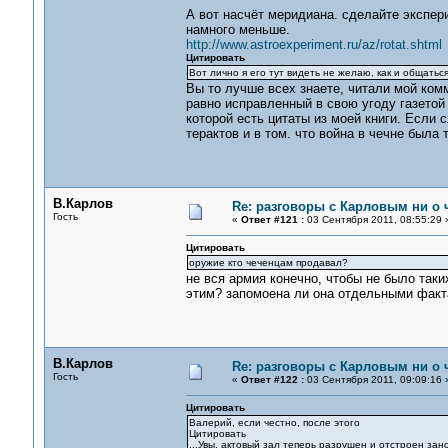
А вот насчёт меридиана. сделайте экспери
намного меньше.
http://www.astroexperiment.ru/az/rotat.shtml
Цитировать
Вот лично я его тут видеть не желаю, как и общатьс
Вы то лучше всех знаете, читали мой комм
равно исправленный в свою угоду газетой
которой есть цитаты из моей книги. Если 
терактов и в том. что война в чечне была
В.Карлов
Re: разговоры с Карловым ни о ч
Гость
«
Ответ #121 :
03 Сентября 2011, 08:55:29 
Цитировать
оружие кто чеченцам продавал?
не вся армия конечно, чтобы не было таки
этим? запомоена ли она отдельными факта
В.Карлов
Re: разговоры с Карловым ни о ч
Гость
«
Ответ #122 :
03 Сентября 2011, 09:09:16 
Цитировать
Валерий, если честно, после этого
Цитировать
...Увы, актовый зал теперь разрушен и отстроен за