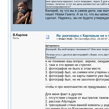
мне прислали вариант, я его поправил, через 3 дня 
newsru. почитал. в тот же день разместил на сайте 
политизированного?
Валерий, ну что вы в самом деле, как мал
пишет Новая Газета. А за то, что вы напи
сделал. Надеюсь, вы не будете утверждать
В.Карлов
Re: разговоры с Карловым ни о ч
Гость
«
Ответ #141 :
04 Сентября 2011, 20:40:37 
Цитировать
Валерий. Вы мой вопрос понимаете? Или мне попрос
Почему есть с десяток фотографий с Вами, есть фо
Почему?
я не понимаю ваш вопрос. вернее, ожидае
1. танк в это время не стрелял.
2. фотографов не было в этом месте.
3. фотограф был, но снимки или утеряны 
4. фотограф был, но карты памяти уже бы
5. фотограф был, но не захотели фотогра
.......
чтобы я про инопланетян не придумывал, 
Для меня факт в другом:
1. отсутствие следов от выстрелов танков
2. рассказ Абуладзе.
3. треснувшая стена ванной комнаты у род
это время был во Владикавказе, искал от