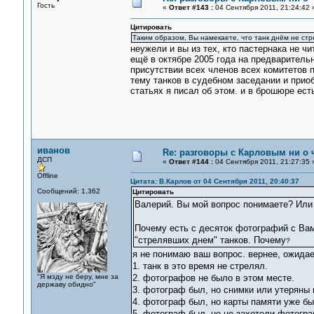
Гость
«
Ответ #143 :
04 Сентября 2011, 21:24:42 
Цитировать
Таким образом, Вы намекаете, что танк днём не стр
неужели и вы из тех, кто пастернака не чи
ещё в октябре 2005 года на предварител
присутствии всех членов всех комитетов 
тему танков в судебном заседании и прио
статьях я писал об этом. и в брошюре ес
иванов
Re: разговоры с Карловым ни о ч
ДСП
«
Ответ #144 :
04 Сентября 2011, 21:27:35 
Offline
Цитата: В.Карлов от 04 Сентября 2011, 20:40:37
Сообщений: 1,362
Цитировать
Валерий. Вы мой вопрос понимаете? Или 
Почему есть с десяток фотографий с Ва
"стрелявших днем" танков. Почему
?
я не понимаю ваш вопрос. вернее, ожида
1. танк в это время не стрелял.
"Я мзду не беру, мне за
2. фотографов не было в этом месте.
державу обидно"
3. фотограф был, но снимки или утеряны 
4. фотограф был, но карты памяти уже б
5. фотограф был, но не захотели фотогр