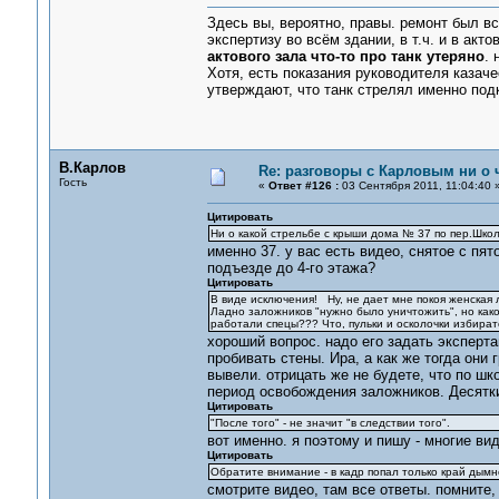
Здесь вы, вероятно, правы. ремонт был вс
экспертизу во всём здании, в т.ч. и в ак
актового зала что-то про танк утеряно
. 
Хотя, есть показания руководителя казач
утверждают, что танк стрелял именно по
В.Карлов
Re: разговоры с Карловым ни о ч
Гость
«
Ответ #126 :
03 Сентября 2011, 11:04:40 
Цитировать
Ни о какой стрельбе с крыши дома № 37 по пер.Школ
именно 37. у вас есть видео, снятое с пя
подъезде до 4-го этажа?
Цитировать
В виде исключения! Ну, не дает мне покоя женская 
Ладно заложников "нужно было уничтожить", но какого
работали спецы??? Что, пульки и осколочки избира
хороший вопрос. надо его задать эксперта
пробивать стены. Ира, а как же тогда они
вывели. отрицать же не будете, что по ш
период освобождения заложников. Десятки,
Цитировать
"После того" - не значит "в следствии того".
вот именно. я поэтому и пишу - многие ви
Цитировать
Обратите внимание - в кадр попал только край дымн
смотрите видео, там все ответы. помните,