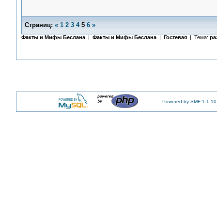
Страниц:
«
1
2
3
4
5
6
»
Факты и Мифы Беслана
|
Факты и Мифы Беслана
|
Гостевая
| Тема:
ра
Powered by SMF 1.1.10