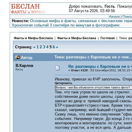
Добро пожаловать,
Гость
. Пожалу
07 Августа 2026, 03:49:56
Начало
|
Помо
Новости:
Основные мифы и факты, связанные с бесланским терак
Хронология событий 3 сентября по минутам в фотографиях.
Факты и Мифы Беслана
|
Факты и Мифы Беслана
|
Гостевая
| Тема:
ра
Страниц:
«
1
2
3
4
5
6
»
Тема: разговоры с Карловым ни о чем...
Автор
В.Карлов
Re: разговоры с Карловым ни о ч
Гость
«
Ответ #120 :
03 Сентября 2011, 08:51:15 
Иванову, приехал из КЧР заполночь. Откр
Цитировать
Вопрос - как Вы объясните отсутствие такого фото?
Тем, что танк утром по школе не стрелял.
собственном доме около школы, сразу око
заехал во двор и прямой наводкой сквозь
БТР+гранатомёт+стресс=танк. Кроме того, 
сказал, например, мой бывший студент-мет
Скажу лишь, что именно озвученная "офиц
событиях. Например такую. До конца 2-го 
монтировали и монтировали. по сути, кноп
поэтому участок, а не вся цепь. А дальше