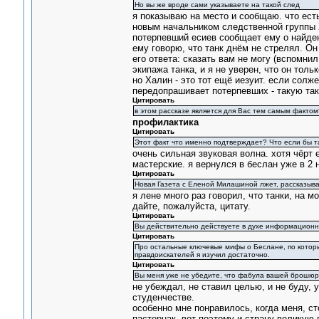
Но вы же вроде сами указываете на такой след
я показываю на место и сообщаю. что есть
новым начальником следственной группы Х
потерпевший есиев сообщает ему о найден
ему говорю, что танк днём не стрелял. Он
его ответа: сказать вам не могу (вспомнил
экипажа танка, и я не уверен, что он толь
но Халин - это тот ещё иезуит. если солж
передопрашивает потерпевших - такую так
Цитировать
в этом рассказе является для Вас тем самым фактом
профилактика
Цитировать
Этот факт что именно подтверждает? Что если бы т
очень сильная звуковая волна. хотя чёрт 
мастерские. я вернулся в беслан уже в 2 
Цитировать
Новая Газета с Еленой Милашиной лжет, рассказыва
я лене много раз говорил, что танки, на м
дайте, пожалуйста, цитату.
Цитировать
Вы действительно действуете в духе информационн
Цитировать
Про остальные ключевые мифы о Беслане, по которы
правдоискателей я изучил достаточно.
Цитировать
Вы меня уже не убедите, что фабула вашей брошюр
не убеждал, не ставил целью, и не буду, 
студенчестве.
особенно мне понравилось, когда меня, с
пастернак. вот поэтому и страну великую 