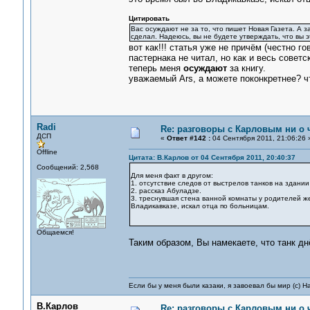
Цитировать
Вас осуждают не за то, что пишет Новая Газета. А за
сделал. Надеюсь, вы не будете утверждать, что вы э
вот как!!! статья уже не причём (честно г
пастернака не читал, но как и весь советс
теперь меня
осуждают
за книгу.
уважаемый Ars, а можете поконкретнее? ч
Radi
Re: разговоры с Карловым ни о ч
ДСП
«
Ответ #142 :
04 Сентября 2011, 21:06:26 
Offline
Цитата: В.Карлов от 04 Сентября 2011, 20:40:37
Сообщений: 2,568
Для меня факт в другом:
1. отсутствие следов от выстрелов танков на здании
2. рассказ Абуладзе.
3. треснувшая стена ванной комнаты у родителей жен
Владикавказе, искал отца по больницам.
Общаемся!
Таким образом, Вы намекаете, что танк дн
Если бы у меня были казаки, я завоевал бы мир (с) Н
В.Карлов
Re: разговоры с Карловым ни о ч