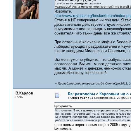
советский народ осуждаю)!!!
теперь меня
осуждают
за книгу.
уважаемый Ars, а можете поконкретнее? что в этой
Извольте.
http://www.reyndar.org/beslan/forum/index.
Статья в НГ совершенно ни при чем. Я так
действительно действуете в духе информ
выдумками с целью придать наукообразнос
обывателя, что танки днем все же стрелял
Про остальные ключевые мифы о Беслане, 
либераствующих правдоискателей я изучи
шавки-заводилы Милашина и Савельев, но
Вы меня уже не убедите, что фабула ваше
согласовали. Вы им - много десятков лист
мысли. А может и денежек немножко отсып
дерьмоброшюру горяченькой.
«
Последнее редактирование: 04 Сентября 2011, 22
В.Карлов
Re: разговоры с Карловым ни о ч
Гость
«
Ответ #147 :
04 Сентября 2011, 22:55:22 
Цитировать
Что мешает Вам, к примеру, попросить всех "свидет
они видели "стреляющий танк", примерно в какое вр
Мне просто интересно, сколько танков Вы при этом 
работало не менее танковой роты. Причем почти н
я со всеми переговорил ещё в 2005 году. 
Цитировать