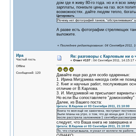
дом где я живу 80-го года. но и я всю зи
зарплаты, понизьте цены на газ. вся поли
возможностях. дайте людям тепло, богат
Цитировать
Почему нет фотографий танков, "обстреливавших" шк
А разве есть фотографии стреляющих танко
выложите.
«
Последнее редактирование: 04 Сентября 2011, 1
Ира
Re: разговоры с Карловым ни о ч
Частый гость
«
Ответ #137 :
04 Сентября 2011, 14:15:17 
Offline
Сообщений: 120
Давайте еще раз для особо одаренных:
1. Ирина Митдзиева никогда себя не пози
2. Книг и научных работ, послуживших осн
отличие от В.Карлова.
3. И. Митдзиевой не присылают варианты с
Но если Вы сопоставляете "домохозяйку"
Далее, из Вашего поста:
Цитата: В.Карлов от 03 Сентября 2011, 21:10:00
Книга то моя ещё не закончена. поступает постоянно
были планы на утро, о том, что до конца дня 2-го с
после расстрела заложников 1 сентября рассматрив
следует, что Ваша книга не завершена и
Цитата: В.Карлов от 03 Сентября 2011, 21:10:00
То, что статья вышла, я узнал от коллеги по работе.
ОДНАКО: