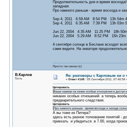
Продолжительность дня и время восхода/з
западная.
Про намного раньше - время восхода и за
Sep 4, 2011 6:59 AM 8:54 PM 13h 54m 4
Sep 4, 2011 6:35 AM 7:39 PM 13h 03m 5
Jun 22, 2004 4:35 AM 11:25 PM 18h 50m
Jun 22, 2004 5:29 AM 8:52 PM 15h 23m 
4 сентября солнце в Беслане всходит все
сами видите. На экваторе продолжительнос
Просто так сказал (с)
В.Карлов
Re: разговоры с Карловым ни о ч
Гость
«
Ответ #149 :
05 Сентября 2011, 07:40:56 
Цитировать
Ваши намеки на некие особые отношения и доступ к
никаких особых отношений. а теперь вооб
предварительного следствия.
Цитировать
Про намного раньше - время восхода и захода солн
А вы тоже из Питера?
здесь есть разное толкование понятий - д
приехать и убедиться. в 7.00, когда прои