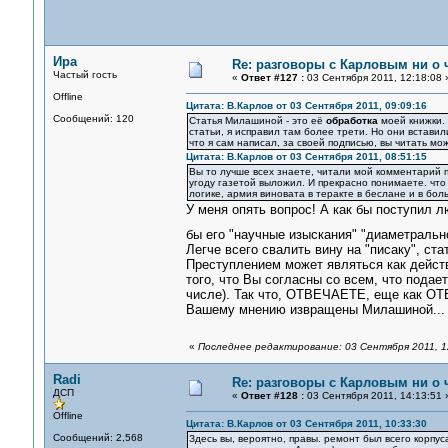
Ира
Re: разговоры с Карловым ни о ч
Частый гость
«
Ответ #127 :
03 Сентября 2011, 12:18:08 
Offline
Цитата: В.Карлов от 03 Сентября 2011, 09:09:16
Сообщений: 120
Статья Милашиной - это её
обработка
моей книжки. 
статьи, я исправил там более трети. Но они вставил
что я сам написал, за своей подписью, вы читать мо
Цитата: В.Карлов от 03 Сентября 2011, 08:51:15
Вы то лучше всех знаете, читали мой комментарий п
угоду газетой выложил. И прекрасно понимаете. чт
логике, армия виновата в теракте в беслане и в бол
У меня опять вопрос! А как бы поступил 
бы его "научные изыскания" "диаметраль
Легче всего свалить вину на "писаку", ста
Преступлением может являться как дейст
того, что Вы согласны со всем, что подае
числе). Так что, ОТВЕЧАЕТЕ, еще как ОТВ
Вашему мнению извращены Милашиной...
«
Последнее редактирование: 03 Сентября 2011, 1
Radi
Re: разговоры с Карловым ни о ч
ДСП
«
Ответ #128 :
03 Сентября 2011, 14:13:51 
Offline
Цитата: В.Карлов от 03 Сентября 2011, 10:33:30
Сообщений: 2,568
Здесь вы, вероятно, правы. ремонт был всего корпус