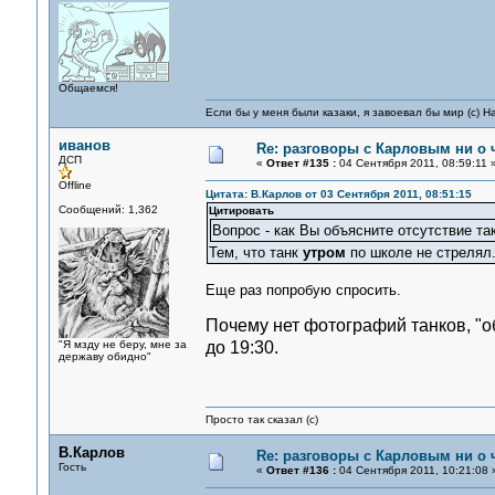
Общаемся!
Если бы у меня были казаки, я завоевал бы мир (с) Н
иванов
Re: разговоры с Карловым ни о ч
ДСП
«
Ответ #135 :
04 Сентября 2011, 08:59:11 
Offline
Цитата: В.Карлов от 03 Сентября 2011, 08:51:15
Сообщений: 1,362
Цитировать
Вопрос - как Вы объясните отсутствие та
Тем, что танк
утром
по школе не стрелял
Еще раз попробую спросить.
Почему нет фотографий танков, "о
"Я мзду не беру, мне за
до 19:30.
державу обидно"
Просто так сказал (с)
В.Карлов
Re: разговоры с Карловым ни о ч
Гость
«
Ответ #136 :
04 Сентября 2011, 10:21:08 