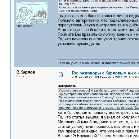
т.ч. и в актовом зале. А мою фразу кто-нибудь может
то, что есть.
Хотя, есть показания руководителя казачества Севе
именно подкалиберными.
Тедтов лазал в башню танка и лично виде
Поясняю авторитетно, что подкалиберный о
перепутаешь (звука выстрелов танка днём 
Общаемся!
А во вторых - не было в школе таких целе
Поймите Вы правильно логику военных - н
То, что вечером снесли угол здания оскол
указанию руководства.
Если бы у меня были казаки, я завоевал бы мир (с) Н
В.Карлов
Re: разговоры с Карловым ни о ч
Гость
«
Ответ #129 :
03 Сентября 2011, 21:10:00 
Цитировать
У меня опять вопрос! А как бы поступил любой здр
"диаметрально противоположно" перевирались Не
Легче всего свалить вину на "писаку", статья которо
Преступлением может являться как действие, так и 
что подается обывателю в этой статье - от первой д
тех пор, пока не опровергните моменты, которые 
хотя бы сделайте попытку посмотреть гла
То, что статья вышла, я узнал от коллеги 
Милашиной (моей подписи там нет, я, кста
статьи узнал), мне пришлось выложить и к
там прекрасно видно, что именно я принят
В книге Э.Баскаевой "Пепел Беслана стуч