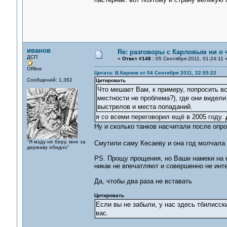
иванов
Re: разговоры с Карловым ни о ч
ДСП
«
Ответ #148 :
05 Сентября 2011, 01:24:11 
Offline
Цитата: В.Карлов от 04 Сентября 2011, 22:55:22
Сообщений: 1,362
Цитировать
Что мешает Вам, к примеру, попросить в
местности не проблема?), где они видели
выстрелов и места попаданий.
я со всеми переговорил ещё в 2005 году.
Ну и сколько танков насчитали после опр
"Я мзду не беру, мне за
Смутили саму Кесаеву и она год молчала 
державу обидно"
PS. Прощу прощения, но Ваши намеки на н
никак не впечатляют и совершенно не инт
Да, чтобы два раза не вставать
Цитировать
Если вы не забыли, у нас здесь тбилисск
вас.