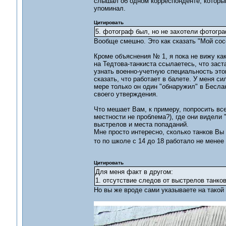
слышал об одном корреспонденте, который
упоминал.
Цитировать
5. фотограф был, но не захотели фотогр
Вообще смешно. Это как сказать "Мой сосе
Кроме объяснения № 1, я пока не вижу ка
на Тедтова-танкиста ссылаетесь, что зас
узнать военно-учетную специальность это
сказать, что работает в балете. У меня си
мере только он один "обнаружил" в Беслан
своего утверждения.
Что мешает Вам, к примеру, попросить вс
местности не проблема?), где они видели
выстрелов и места попаданий.
Мне просто интересно, сколько танков Вы
то по школе с 14 до 18 работало не мене
Цитировать
Для меня факт в другом:
1. отсутствие следов от выстрелов танко
Но вы же вроде сами указываете на такой