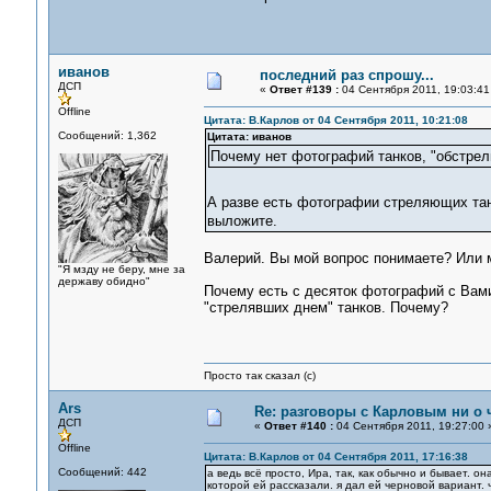
иванов
последний раз спрошу...
ДСП
«
Ответ #139 :
04 Сентября 2011, 19:03:41
Offline
Цитата: В.Карлов от 04 Сентября 2011, 10:21:08
Сообщений: 1,362
Цитата: иванов
Почему нет фотографий танков, "обстрели
А разве есть фотографии стреляющих танк
выложите.
Валерий. Вы мой вопрос понимаете? Или м
"Я мзду не беру, мне за
державу обидно"
Почему есть с десяток фотографий с Вам
"стрелявших днем" танков. Почему?
Просто так сказал (с)
Ars
Re: разговоры с Карловым ни о ч
ДСП
«
Ответ #140 :
04 Сентября 2011, 19:27:00 
Offline
Цитата: В.Карлов от 04 Сентября 2011, 17:16:38
Сообщений: 442
а ведь всё просто, Ира, так, как обычно и бывает. о
которой ей рассказали. я дал ей черновой вариант. 