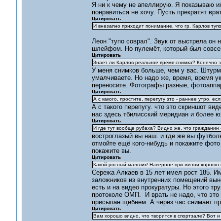
Я ни к чему не апеллирую. Я показываю и
понравиться не хочу. Пусть прекратят врат
Цитировать
И внезапно приходит понимание, что гр. Карлов тупо
Леон "тупо соврал". Звук от выстрела он
шлейфом. Но пулемёт, который был совсе
Цитировать
Знает ли Карлов реальное время снимка? Конечно зн
У меня снимков больше, чем у вас. Штурм 
умалчиваете. Но надо же, время, время ука
переносите. Фотографы разные, фотоаппар
Цитировать
А с какого, простите, перепугу это - раннее утро, ес
А с такого перепугу. что это скриншот ви
нас здесь тбилисский меридиан и более ю
Цитировать
И где тут вообще рубаха? Видно же, что гражданин -
востроглазый вы наш. и где же вы футболк
отмойте ещё кого-нибудь и покажите фото
покажите вы.
Цитировать
Какой рослый мальчик! Наверное при жизни хорошо 
Сережа Алкаев в 15 лет имел рост 185. И
заложников из внутренних помещений выне
есть и на видео прокуратуры. Но этого тру
протоколе ОМП. И врать не надо, что это 
присыпан щебнем. А через час снимает про
Цитировать
Вам хорошо видно, что творится в спортзале? Вот и 