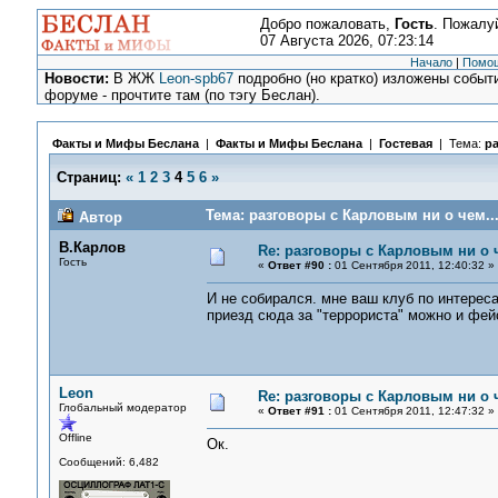
Добро пожаловать,
Гость
. Пожалу
07 Августа 2026, 07:23:14
Начало
|
Помо
Новости:
В ЖЖ
Leon-spb67
подробно (но кратко) изложены событи
форуме - прочтите там (по тэгу Беслан).
Факты и Мифы Беслана
|
Факты и Мифы Беслана
|
Гостевая
| Тема:
ра
Страниц:
«
1
2
3
4
5
6
»
Тема: разговоры с Карловым ни о чем...
Автор
В.Карлов
Re: разговоры с Карловым ни о ч
Гость
«
Ответ #90 :
01 Сентября 2011, 12:40:32 »
И не собирался. мне ваш клуб по интереса
приезд сюда за "террориста" можно и фей
Leon
Re: разговоры с Карловым ни о ч
Глобальный модератор
«
Ответ #91 :
01 Сентября 2011, 12:47:32 »
Offline
Ок.
Сообщений: 6,482