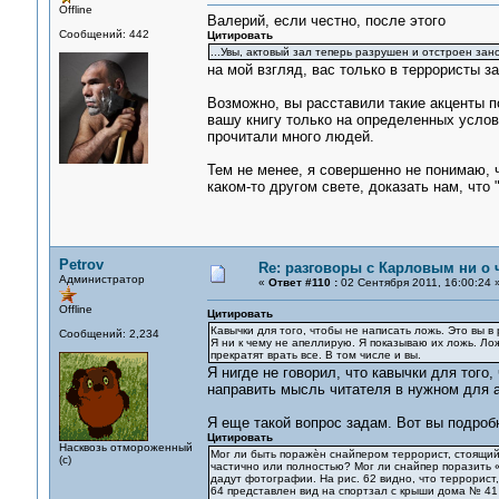
Offline
Валерий, если честно, после этого
Сообщений: 442
Цитировать
...Увы, актовый зал теперь разрушен и отстроен за
на мой взгляд, вас только в террористы з
Возможно, вы расставили такие акценты по
вашу книгу только на определенных услов
прочитали много людей.
Тем не менее, я совершенно не понимаю, 
каком-то другом свете, доказать нам, что
Petrov
Re: разговоры с Карловым ни о ч
Администратор
«
Ответ #110 :
02 Сентября 2011, 16:00:24 
Offline
Цитировать
Кавычки для того, чтобы не написать ложь. Это вы 
Сообщений: 2,234
Я ни к чему не апеллирую. Я показываю их ложь. Лож
прекратят врать все. В том числе и вы.
Я нигде не говорил, что кавычки для того
направить мысль читателя в нужном для 
Я еще такой вопрос задам. Вот вы подроб
Цитировать
Насквозь отмороженный
Мог ли быть поражѐн снайпером террорист, стоящий 
(с)
частично или полностью? Мог ли снайпер поразить «
дадут фотографии. На рис. 62 видно, что террорист,
64 представлен вид на спортзал с крыши дома № 41 