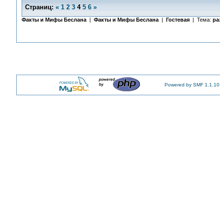
Страниц:
«
1
2
3
4
5
6
»
Факты и Мифы Беслана
|
Факты и Мифы Беслана
|
Гостевая
| Тема:
ра
Powered by SMF 1.1.10