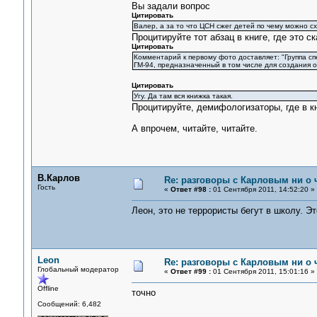
Вы задали вопрос
Цитировать
Валер, а за то что ЦСН сжег детей по чему можно с
Процитируйте тот абзац в книге, где это с
Цитировать
Комментарий к первому фото доставляет: "Группа с
ГМ-94, предназначенный в том числе для создания о
Цитировать
Угу. Да там вся книжка такая.
Процитируйте, демифологизаторы, где в кн
А впрочем, читайте, читайте.
В.Карлов
Re: разговоры с Карловым ни о ч
Гость
«
Ответ #98 :
01 Сентября 2011, 14:52:20 »
Леон, это не террористы бегут в школу. Эт
Leon
Re: разговоры с Карловым ни о ч
Глобальный модератор
«
Ответ #99 :
01 Сентября 2011, 15:01:16 »
Offline
точно
Сообщений: 6,482