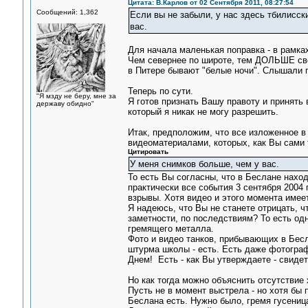
Цитата: В.Карлов от 02 Сентября 2011, 08:27:54
Сообщений: 1,362
Если вы не забыли, у нас здесь тбилисск
вас.
Для начала маленькая поправка - в рамка
Чем севернее по широте, тем ДОЛЬШЕ све
в Питере бывают "белые ночи". Слышали пр
Теперь по сути.
"Я мзду не беру, мне за
Я готов признать Вашу правоту и принять 
державу обидно"
который я никак не могу разрешить.
Итак, предположим, что все изложенное в
видеоматериалами, которых, как Вы сами 
Цитировать
У меня снимков больше, чем у вас.
То есть Вы согласны, что в Беслане нахо
практически все события 3 сентября 2004
взрывы. Хотя видео и этого момента имеет
Я надеюсь, что Вы не станете отрицать, ч
заметности, по последствиям? То есть одно
гремящего металла.
Фото и видео танков, прибывающих в Бесл
штурма школы - есть. Есть даже фотограф
Днем! Есть - как Вы утверждаете - свидет
Но как тогда можно объяснить отсутстви
Пусть не в момент выстрела - но хотя бы п
Беслана есть. Нужно было, гремя гусениц