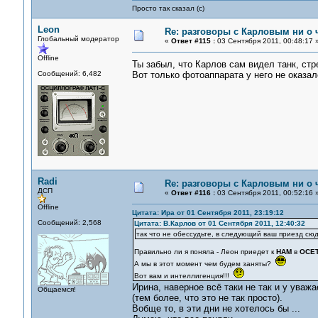
Просто так сказал (с)
Leon
Re: разговоры с Карловым ни о ч
Глобальный модератор
«
Ответ #115 :
03 Сентября 2011, 00:48:17 
Offline
Ты забыл, что Карлов сам видел танк, с
Сообщений: 6,482
Вот только фотоаппарата у него не оказал
Radi
Re: разговоры с Карловым ни о ч
ДСП
«
Ответ #116 :
03 Сентября 2011, 00:52:16 
Offline
Цитата: Ира от 01 Сентября 2011, 23:19:12
Сообщений: 2,568
Цитата: В.Карлов от 01 Сентября 2011, 12:40:32
так что не обессудьте, в следующий ваш приезд сю
Правильно ли я поняла - Леон приедет к
НАМ
в
ОСЕ
А мы в этот момент чем будем заняты?
Вот вам и интеллигенция!!!
Ирина, наверное всё таки не так и у уваж
Общаемся!
(тем более, что это не так просто).
Вобще то, в эти дни не хотелось бы ...