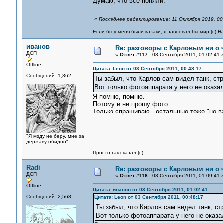
Думаю, что все поняли.
«
Последнее редактирование: 11 Октября 2019, 00:
Если бы у меня были казаки, я завоевал бы мир (с) Н
иванов
Re: разговоры с Карловым ни о ч
ДСП
«
Ответ #117 :
03 Сентября 2011, 01:02:41 
Offline
Цитата: Leon от 03 Сентября 2011, 00:48:17
Сообщений: 1,362
Ты забыл, что Карлов сам видел танк, с
Вот только фотоаппарата у него не оказа
Я помню, помню.
Потому и не прошу фото.
Только спрашиваю - остальные тоже "не в
"Я мзду не беру, мне за
державу обидно"
Просто так сказал (с)
Radi
Re: разговоры с Карловым ни о ч
ДСП
«
Ответ #118 :
03 Сентября 2011, 01:09:41 
Offline
Цитата: иванов от 03 Сентября 2011, 01:02:41
Сообщений: 2,568
Цитата: Leon от 03 Сентября 2011, 00:48:17
Ты забыл, что Карлов сам видел танк, 
Вот только фотоаппарата у него не оказа