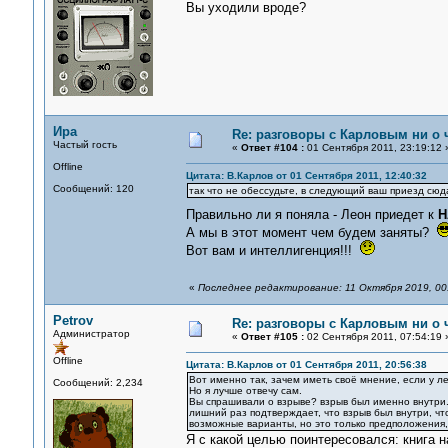
Вы уходили вроде?
Ира
Re: разговоры с Карловым ни о ч
Частый гость
«
Ответ #104 :
01 Сентября 2011, 23:19:12 
Offline
Цитата: В.Карлов от 01 Сентября 2011, 12:40:32
Сообщений: 120
так что не обессудьте, в следующий ваш приезд сюд
Правильно ли я поняла - Леон приедет к
Н
А мы в этот момент чем будем заняты?
Вот вам и интеллигенция!!!
«
Последнее редактирование: 11 Октября 2019, 00:
Petrov
Re: разговоры с Карловым ни о ч
Администратор
«
Ответ #105 :
02 Сентября 2011, 07:54:19 
Offline
Цитата: В.Карлов от 01 Сентября 2011, 20:56:38
Вот именно так, зачем иметь своё мнение, если у ле
Сообщений: 2,234
Но я лучше отвечу сам.
Вы спрашивали о взрыве? взрыв был именно внутри. к
лишний раз подтверждает, что взрыв был внутри, что
возможные варианты, но это только предположения,
Я с какой целью поинтересовался: книга 