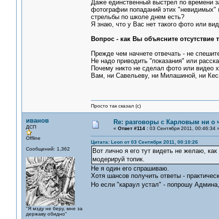
Даже единственный выстрел по времени за
фотографии попаданий этих "невидимых" в
стрельбы по школе днем есть?
Я знаю, что у Вас нет такого фото или вид
Вопрос - как Вы объясните отсутствие 
Прежде чем начнете отвечать - не спешит
Не надо приводить "показания" или расск
Почему никто не сделал фото или видео х
Вам, ни Савельеву, ни Милашиной, ни Кес
Просто так сказал (с)
иванов
Re: разговоры с Карловым ни о ч
ДСП
«
Ответ #114 :
03 Сентября 2011, 00:46:34 
Offline
Цитата: Leon от 03 Сентября 2011, 00:10:26
Сообщений: 1,362
Вот лично я его тут видеть не желаю, как
модерируй топик.
Не я один его спрашиваю.
Хотя шансов получить ответы - практическ
Но если "караул устал" - попрошу Админа
"Я мзду не беру, мне за
державу обидно"