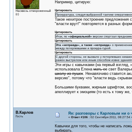
Например, цитирую:
Цитировать
Насквозь отмороженный
(с)
Прокуратура, следуя выбранной тактике оперативног
Такое нехитрое построение предложения ср
"власти врут!" повторяется в разных форм
Цитировать
Итак, по
«официальной»
версии спортзал преднамер
Цитировать
Эта «неправда», а также «неправда»
о применении 
между потерпевшими и прокура-турой.
Цитировать
С другой стороны, не вызвало у потерпевших никаког
ражен выстрелом или иным способом извне здания»
Эти игры с кавычками (на первый взгляд,
использовала Елена
мать ее
свет Валерье
школу из пушек
. Ненавязчиво ставится ак
версию", потому что "власти ведь скрыва
Большими буквами, жирным шрифтом, вос
апеллирует к эмоциям (то есть к тому же,
В.Карлов
Re: разговоры с Карловым ни о ч
Гость
«
Ответ #106 :
02 Сентября 2011, 08:27:54 
Кавычки для того, чтобы не написать ложь
выбирать.