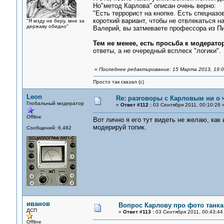
Но"метод Карлова" описан очень верно:
"Есть террорист на кнопке. Есть спецназо
короткий вариант, чтобы не отвлекаться н
"Я мзду не беру, мне за
державу обидно"
Валерий, вы затмеваете профессора из Пит
Тем не менее, есть просьба к модерато
ответы, а не очередный всплеск "логики"
«
Последнее редактирование: 15 Марта 2013, 19:05
Просто так сказал (с)
Leon
Re: разговоры с Карловым ни о ч
Глобальный модератор
«
Ответ #112 :
03 Сентября 2011, 00:10:26 
Offline
Вот лично я его тут видеть не желаю, как
модерируй топик.
Сообщений: 6,482
иванов
Вопрос Карлову про фото танка
ДСП
«
Ответ #113 :
03 Сентября 2011, 00:43:44
Offline