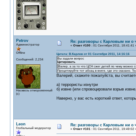
Petrov
Re: разговоры с Карловым ни о ч
Администратор
«
Ответ #100 :
01 Сентября 2011, 18:41:41 
Offline
Цитата: В.Карлов от 01 Сентября 2011, 14:16:16
Вы задали вопрос
Сообщений: 2,234
Цитировать
Валер, а за то что ЦСН сжег детей по чему можно 
Процитируйте тот абзац в книге, где это сказано. То
Валерий, скажите пожалуйста, вы считает
а) террористы изнутри
б) извне (или спровоцировали взрыв извне
Насквозь отмороженный
(с)
Наверно, у вас есть короткий ответ, кото
Leon
Re: разговоры с Карловым ни о ч
Глобальный модератор
«
Ответ #101 :
01 Сентября 2011, 19:49:02 