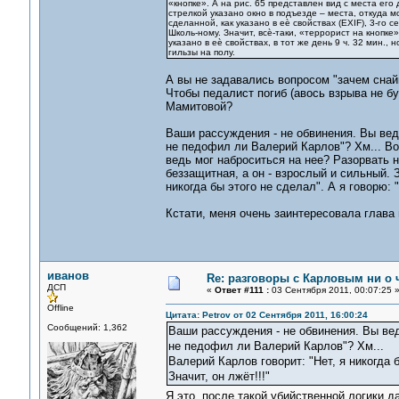
«кнопке». А на рис. 65 представлен вид с места его
стрелкой указано окно в подъезде – места, откуда м
сделанной, как указано в еѐ свойствах (EXIF), 3-го
Школь-ному. Значит, всѐ-таки, «террорист на кнопк
указано в еѐ свойствах, в тот же день 9 ч. 32 мин.
гильзы на полу.
А вы не задавались вопросом "зачем снай
Чтобы педалист погиб (авось взрыва не бу
Мамитовой?
Ваши рассуждения - не обвинения. Вы вед
не педофил ли Валерий Карлов"? Хм... Во
ведь мог наброситься на нее? Разорвать н
беззащитная, а он - взрослый и сильный. З
никогда бы этого не сделал". А я говорю: 
Кстати, меня очень заинтересовала глава
иванов
Re: разговоры с Карловым ни о ч
ДСП
«
Ответ #111 :
03 Сентября 2011, 00:07:25 
Offline
Цитата: Petrov от 02 Сентября 2011, 16:00:24
Сообщений: 1,362
Ваши рассуждения - не обвинения. Вы ве
не педофил ли Валерий Карлов"? Хм...
Валерий Карлов говорит: "Нет, я никогда 
Значит, он лжёт!!!"
Я это, после такой убийственной логики 