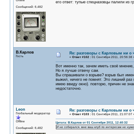
Offline
его ответ: тупые спецназовцы палили из г
Сообщений: 6,482
В.Карлов
Re: разговоры с Карловым ни о ч
Гость
«
Ответ #102 :
01 Сентября 2011, 20:56:38 
Вот именно так, зачем иметь своё мнение, 
Но я лучше отвечу сам.
Вы спрашивали о взрыве? взрыв был именно
выжил, ничего не помнят. Это лишний раз 
имею ввиду окно). повторю, причин не зна
недостаточно.
Leon
Re: разговоры с Карловым ни о ч
Глобальный модератор
«
Ответ #103 :
01 Сентября 2011, 21:07:07 
Offline
Цитата: В.Карлов от 01 Сентября 2011, 12:40:32
И не собирался. мне ваш клуб по интересам не нуже
Сообщений: 6,482