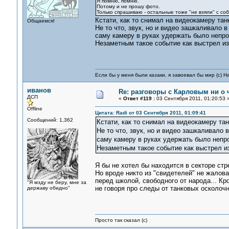
Я помню, помню.
Потому и не прошу фото.
Только спрашиваю - остальные тоже "не взяли" с со
Кстати, как то снимал на видеокамеру та
Общаемся!
Не то что, звук, но и видео зашкаливало 
саму камеру в руках удержать было непрос
Незаметным такое событие как выстрел из
Если бы у меня были казаки, я завоевал бы мир (с) Н
иванов
Re: разговоры с Карловым ни о ч
ДСП
«
Ответ #119 :
03 Сентября 2011, 01:20:53 
Offline
Цитата: Radi от 03 Сентября 2011, 01:09:41
Сообщений: 1,362
Кстати, как то снимал на видеокамеру та
Не то что, звук, но и видео зашкаливало 
саму камеру в руках удержать было непро
Незаметным такое событие как выстрел из
Я бы не хотел бы находится в секторе стр
Но вроде никто из "свидетелей" не жалова
перед школой, свободного от народа... Кр
"Я мзду не беру, мне за
не говоря про следы от танковых осколоч
державу обидно"
Просто так сказал (с)