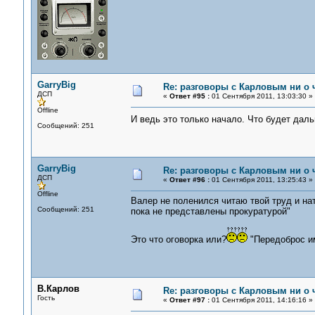
GarryBig
Re: разговоры с Карловым ни о ч
ДСП
«
Ответ #95 :
01 Сентября 2011, 13:03:30 »
Offline
И ведь это только начало. Что будет дал
Сообщений: 251
GarryBig
Re: разговоры с Карловым ни о ч
ДСП
«
Ответ #96 :
01 Сентября 2011, 13:25:43 »
Offline
Валер не поленился читаю твой труд и на
Сообщений: 251
пока не представлены прокуратурой"
Это что оговорка или?
"Передоброс и
В.Карлов
Re: разговоры с Карловым ни о ч
Гость
«
Ответ #97 :
01 Сентября 2011, 14:16:16 »