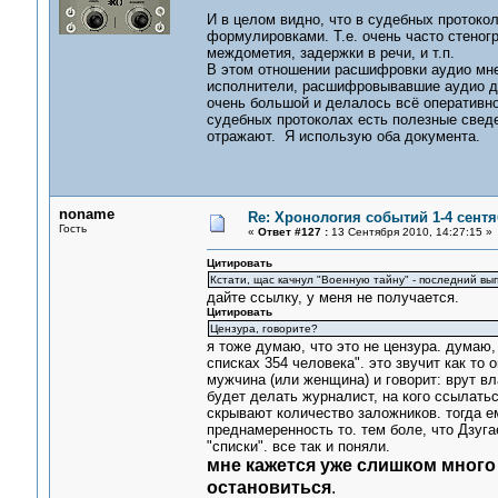
И в целом видно, что в судебных проток
формулировками. Т.е. очень часто стеног
междометия, задержки в речи, и т.п.
В этом отношении расшифровки аудио мне
исполнители, расшифровывавшие аудио для
очень большой и делалось всё оперативно
судебных протоколах есть полезные сведе
отражают. Я использую оба документа.
noname
Re: Хронология событий 1-4 сентя
Гость
«
Ответ #127 :
13 Сентября 2010, 14:27:15 »
Цитировать
Кстати, щас качнул "Военную тайну" - последний вып
дайте ссылку, у меня не получается.
Цитировать
Цензура, говорите?
я тоже думаю, что это не цензура. думаю,
списках 354 человека". это звучит как то
мужчина (или женщина) и говорит: врут вл
будет делать журналист, на кого ссылатьс
скрывают количество заложников. тогда ем
преднамеренность то. тем боле, что Дзуга
"списки". все так и поняли.
мне кажется уже слишком много 
остановиться
.