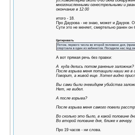
ул.Коминтерна около 6-го окна обнаруже
многочисленными огнестрельными и рван
окончание в 12.00
итого - 18.
Про Даурова - не знаю, может и Дауров. О
Сути это не меняет, смертельно ранен он 
Цитировать
Потом, первого числа во второй половине дня, (прим
спортзала в один из кабинетов. Посадили нас под ок
А вот прямая речь без правки:
А куда делись потом раненые заложник?
После взрыва меня потащили наши же в с
Говорит, а живой еще. Хотел видно при
Вы сами были очевидцем убийства зало
Нет, не видел.
А после взрыва?
После взрыва меня самого повели расст
Во сколько это было, в какой половине д
Во второй половине дня, ближе к вечеру.
Про 19 часов - ни слова.