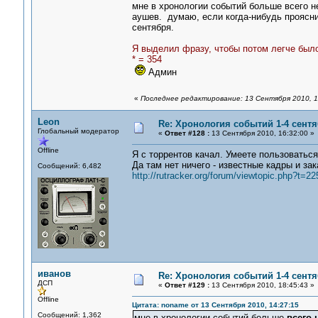
мне в хронологии событий больше всего не
аушев. думаю, если когда-нибудь проясни
сентября.
Я выделил фразу, чтобы потом легче было
* = 354
Админ
«
Последнее редактирование: 13 Сентября 2010, 1
Leon
Re: Хронология событий 1-4 сентя
Глобальный модератор
«
Ответ #128 :
13 Сентября 2010, 16:32:00 »
Offline
Я с торрентов качал. Умеете пользоваться
Да там нет ничего - известные кадры и за
Сообщений: 6,482
http://rutracker.org/forum/viewtopic.php?t=2
иванов
Re: Хронология событий 1-4 сентя
ДСП
«
Ответ #129 :
13 Сентября 2010, 18:45:43 »
Offline
Цитата: noname от 13 Сентября 2010, 14:27:15
Сообщений: 1,362
мне в хронологии событий больше
всего 