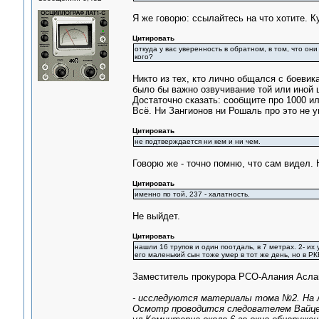
Я же говорю: ссылайтесь на что хотите. К
Цитировать
откуда у вас уверенность в обратном, в том, что он
кого?
Никто из тех, кто лично общался с боевик
было бы важно озвучивание той или иной 
Достаточно сказать: сообщите про 1000 и
Всё. Ни Зангионов ни Рошаль про это не 
Цитировать
не подтверждается ни кем и ни чем.
Говорю же - точно помню, что сам видел. 
Цитировать
именно по той, 237 - халатность.
Не выйдет.
Цитировать
нашли 16 трупов и один поотдаль, в 7 метрах. 2- их
его маленький сын тоже умер в тот же день, но в РК
Заместитель прокурора РСО-Алания Асла
- исследуются материалы тома №2. На л
Осмотр проводится следователем Вайце