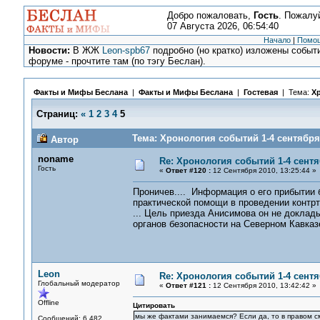
Добро пожаловать,
Гость
. Пожалу
07 Августа 2026, 06:54:40
Начало
|
Помо
Новости:
В ЖЖ
Leon-spb67
подробно (но кратко) изложены событи
форуме - прочтите там (по тэгу Беслан).
Факты и Мифы Беслана
|
Факты и Мифы Беслана
|
Гостевая
| Тема:
Хр
Страниц:
«
1
2
3
4
5
Тема: Хронология событий 1-4 сентября 
Автор
noname
Re: Хронология событий 1-4 сентя
Гость
«
Ответ #120 :
12 Сентября 2010, 13:25:44 »
Проничев.... Информация о его прибытии 
практической помощи в проведении контрт
... Цель приезда Анисимова он не доклад
органов безопасности на Северном Кавка
Leon
Re: Хронология событий 1-4 сентя
Глобальный модератор
«
Ответ #121 :
12 Сентября 2010, 13:42:42 »
Offline
Цитировать
мы же фактами занимаемся? Если да, то в правом 
Сообщений: 6,482