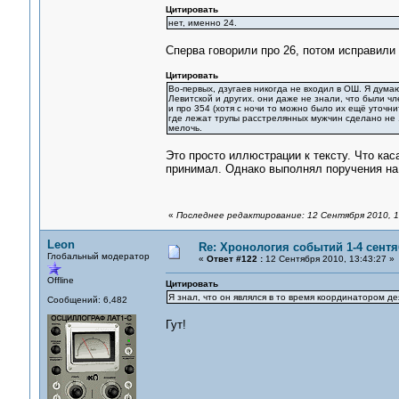
Цитировать
нет, именно 24.
Сперва говорили про 26, потом исправили 
Цитировать
Во-первых, дзугаев никогда не входил в ОШ. Я думаю
Левитской и других. они даже не знали, что были ч
и про 354 (хотя с ночи то можно было их ещё уточни
где лежат трупы расстрелянных мужчин сделано не 1
мелочь.
Это просто иллюстрации к тексту. Что кас
принимал. Однако выполнял поручения на 
«
Последнее редактирование: 12 Сентября 2010, 1
Leon
Re: Хронология событий 1-4 сентя
Глобальный модератор
«
Ответ #122 :
12 Сентября 2010, 13:43:27 »
Offline
Цитировать
Я знал, что он являлся в то время координатором 
Сообщений: 6,482
Гут!