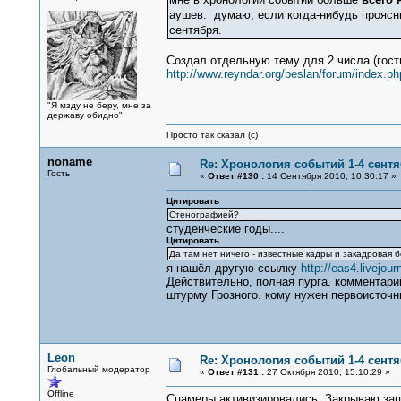
аушев. думаю, если когда-нибудь проясни
сентября.
Создал отдельную тему для 2 числа (гости
http://www.reyndar.org/beslan/forum/index.ph
"Я мзду не беру, мне за
державу обидно"
Просто так сказал (с)
noname
Re: Хронология событий 1-4 сентя
Гость
«
Ответ #130 :
14 Сентября 2010, 10:30:17 »
Цитировать
Стенографией?
студенческие годы....
Цитировать
Да там нет ничего - известные кадры и закадровая 
я нашёл другую ссылку
http://eas4.livejou
Действительно, полная пурга. комментари
штурму Грозного. кому нужен первоисточ
Leon
Re: Хронология событий 1-4 сентя
Глобальный модератор
«
Ответ #131 :
27 Октября 2010, 15:10:29 »
Offline
Спамеры активизировались. Закрываю зап