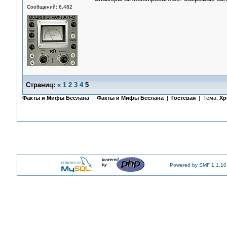
Сообщений: 6,482
Страниц:
«
1
2
3
4
5
Факты и Мифы Беслана
|
Факты и Мифы Беслана
|
Гостевая
| Тема:
Хр
Powered by SMF 1.1.10