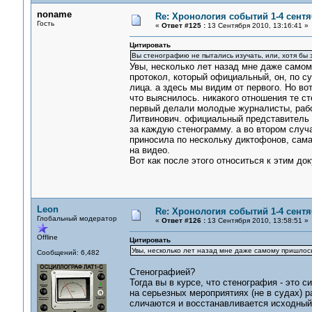
noname
Re: Хронология событий 1-4 сентя
Гость
«
Ответ #125 :
13 Сентября 2010, 13:16:41 »
Цитировать
Вы стенографию не пытались изучать, или, хотя бы
Увы, несколько лет назад мне даже самом
протокол, который официальный, он, по сут
лица. а здесь мы видим от первого. Но во
что выяснилось. никакого отношения те с
первый делали молодые журналисты, рабо
Литвинович. официальный представитель н
за каждую стенограмму. а во втором случ
приносила по нескольку диктофонов, сама
на видео.
Вот как после этого относиться к этим д
Leon
Re: Хронология событий 1-4 сентя
Глобальный модератор
«
Ответ #126 :
13 Сентября 2010, 13:58:51 »
Offline
Цитировать
Увы, несколько лет назад мне даже самому пришлос
Сообщений: 6,482
Стенографией?
Тогда вы в курсе, что стенография - это 
на серьезных мероприятиях (не в судах) 
сличаются и восстанавливается исходный 