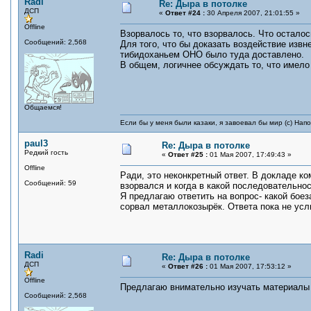
Radi
Re: Дыра в потолке
ДСП
«
Ответ #24 :
30 Апреля 2007, 21:01:55 »
Offline
Взорвалось то, что взорвалось. Что осталос
Сообщений: 2,568
Для того, что бы доказать воздействие извн
тибидоханьем ОНО было туда доставлено.
В общем, логичнее обсуждать то, что имело
Общаемся!
Если бы у меня были казаки, я завоевал бы мир (с) Нап
paul3
Re: Дыра в потолке
Редкий гость
«
Ответ #25 :
01 Мая 2007, 17:49:43 »
Offline
Ради, это неконкретный ответ. В докладе ко
Сообщений: 59
взорвался и когда в какой последовательнос
Я предлагаю ответить на вопрос- какой бое
сорвал металлокозырёк. Ответа пока не усл
Radi
Re: Дыра в потолке
ДСП
«
Ответ #26 :
01 Мая 2007, 17:53:12 »
Offline
Предлагаю внимательно изучать материалы
Сообщений: 2,568