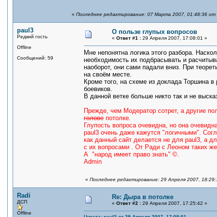
«
Последнее редактирование: 07 Марта 2007, 01:48:36 от
paul3
О пользе глупых вопросов
Редкий гость
«
Ответ #1 :
29 Апреля 2007, 17:08:01 »
Offline
Мне непонятна логика этого разбора. Наскол
Сообщений: 59
необходимость их подбрасывать и расчитыва
наоборот, они сами падали вниз. При теоре
на своём месте.
Кроме того, на схеме из доклада Торшина в 
боевиков.
В данной ветке больше никто так и не выск
Прежде, чем Модератор сотрет, а другие п
голове
потолке.
Глупость вопроса очевидна, но она очевид
paul3 очень даже кажутся "логичными". Сог
как данный сайт делается не для paul3, а д
с их вопросами . От Ради с Леоном таких же
А "народ имеет право знать" ©.
Admin
«
Последнее редактирование: 29 Апреля 2007, 18:29:
Radi
Re: Дыра в потолке
ДСП
«
Ответ #2 :
29 Апреля 2007, 17:25:42 »
Offline
Цитата: paul3 от 29 Апреля 2007, 17:08:01