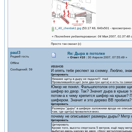
1_40_cherdak1.jpg
(53.17 Кб, 640x501 - просмотрено 
«
Последнее редактирование: 04 Мая 2007, 01:37:48 
Просто так сказал (с)
paul3
Re: Дыра в потолке
Редкий гость
«
Ответ #10 :
30 Апреля 2007, 07:55:49 »
Offline
иванов
Сообщений: 59
И опять тебе респект за схемку. Люблю, зна
Цитировать
Никакие щиты в дыру не падали!!! mad
Провалившийся щит (или два-три щита) и есть та самая
Юмор не понял. Фальшпотолок-это разве щи
шифер во двор. Так? Значит дыра в крыше т
потом-а к чему крепится шифер на крыше? П
шифером. Значит и это дерево ВВ пробила? 
Цитировать
Размеры "дыры" в шифере заложники вроде не описыва
там, где щит(ы) провалился вниз.
почему не описывают размеры дыры? Метр на
Цитировать
Цитировать
Кроме того, высота спортзала 5 метров, ещё пару мет
выбитая дверь наружу во двор, сброс металлокозырька.