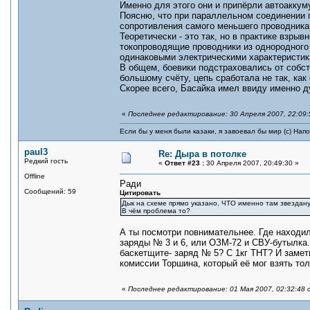
Именно для этого они и припёрли автоаккум
Поясню, что при параллельном соединении 
сопротивления самого меньшего проводника,
Теоретически - это так, но в практике взры
токопроводящие проводники из однородного
одинаковыми электрическими характеристик
В общем, боевики подстраховались от собств
большому счёту, цепь сработала не так, как
Скорее всего, Басайка имел ввиду именно д
«
Последнее редактирование: 30 Апреля 2007, 22:09:
Если бы у меня были казаки, я завоевал бы мир (с) Нап
paul3
Re: Дыра в потолке
Редкий гость
«
Ответ #23 :
30 Апреля 2007, 20:49:30 »
Offline
Ради
Сообщений: 59
Цитировать
Дык на схеме прямо указано, ЧТО именно там звездану
В чём проблема то?
А ты посмотри повнимательнее. Где находил
заряды № 3 и 6, или ОЗМ-72 и СВУ-бутылка.
баскетщите- заряд № 5? С 1кг ТНТ? И замет
комиссии Торшина, который её мог взять тол
«
Последнее редактирование: 01 Мая 2007, 02:32:48 