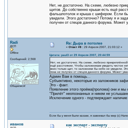
Нет, не достаточно. На схеме, любезно при
щитов. До собственно крыши есть ещё расст
фальшпотолок и крыша с шифером. Если бы 
увидели. Этого достаточно? Потому я и зад
получен от спецов данного форума. Может
Radi
Re: Дыра в потолке
ДСП
«
Ответ #8 :
29 Апреля 2007, 21:03:12 »
Offline
Цитата: paul3 от 29 Апреля 2007, 20:44:59
Сообщений: 2,568
Нет, не достаточно. На схеме, любезно прикреплённой
ещё расстояние. Чтобы заложникам увидеть чистое не
вниз только щит, то заложники бы небо не увидели. Эт
пока не получен от спецов данного форума. Может у
Админ Вам в помощь...
Субъективно, некоторые из заложников зафи
Это - факт.
Общаемся!
Появление этого проёма(пролома) они и мы
"Прилёт" неопознанных и никем не услышанн
Исключение одного - подтверждает наличие 
Если бы у меня были казаки, я завоевал бы мир (с) Нап
иванов
как эксперт - эксперту
ДСП