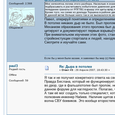
Сообщений: 2,568
Мне непонятна логика этого разбора. Насколько я знаю
подбрасывать и расчитывать избыточное давление для 
попадании гранаты от РПГ7В1 в крышу эти щиты вряд л
Кроме того, на схеме из доклада Торшина в районе две
В данной ветке больше никто так и не высказался по в
Павел, оперируй понятиями и определениям
В потолке никаких дыр не было. Был проло
Механизм образования этого пролома был д
Общаемся!
цитируют и документируют первые взрывы(то
При внимательном изучении этих фото, стан
стройконстукции спортзала и людей, находя
Смотрите и изучайте сами.
Если бы у меня были казаки, я завоевал бы мир (с) Нап
paul3
Re: Дыра в потолке
Редкий гость
«
Ответ #3 :
29 Апреля 2007, 19:43:30 »
Offline
Я так и не получил конкретного ответа на 
Сообщений: 59
Правда Беслана, который не функционирует.
во двор, где в фальшпотолке был пролом, н
данном форуме для наглядности. Полагаю, ч
А там её мог создать только специалист, к
полковник-инженер Набиев. Наличие щитов в
волна СВУ боевиков. Это вообще второстеп