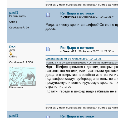
Если бы у меня были казаки, я завоевал бы мир (с) Нап
paul3
Re: Дыра в потолке
Редкий гость
«
Ответ #12 :
30 Апреля 2007, 14:13:31 »
Offline
Ради, а к чему крепится шифер? Он же не 
Сообщений: 59
досок.
Radi
Re: Дыра в потолке
ДСП
«
Ответ #13 :
30 Апреля 2007, 14:21:33 »
Offline
Цитата: paul3 от 30 Апреля 2007, 14:13:31
Сообщений: 2,568
Ради, а к чему крепится шифер? Он же не приклеивает
Нда... Шифер крепится к доскам, которые р
называются лагами, или - лаговыми досками
дощатого покрытия, а решётка из страпил и 
под шифер кладут рубероид или толь, но в 
продуваемую и вентилируюемую кровлю, т.к.
страпил и лагов.
Общаемся!
Кстати, гвозди в шифер надо забивать не в 
Если бы у меня были казаки, я завоевал бы мир (с) Нап
paul3
Re: Дыра в потолке