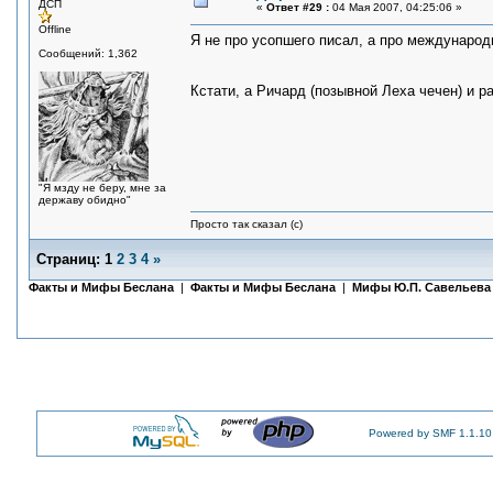
ДСП
«
Ответ #29 :
04 Мая 2007, 04:25:06 »
Offline
Я не про усопшего писал, а про международно
Сообщений: 1,362
Кстати, а Ричард (позывной Леха чечен) и p
"Я мзду не беру, мне за
державу обидно"
Просто так сказал (с)
Страниц:
1
2
3
4
»
Факты и Мифы Беслана
|
Факты и Мифы Беслана
|
Мифы Ю.П. Савельева
Powered by SMF 1.1.10