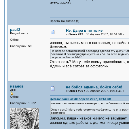
источников).
Просто так сказал (с)
paul3
Re: Дыра в потолке
Редкий гость
«
Ответ #19 :
30 Апреля 2007, 18:51:59 »
Offline
иванов, ты очень много наговорил, но забол
Сообщений: 59
Цитировать
Но вопрос остался-какой боезаряд сделал эту дыру? 
боевиков 3 сентября утром учтено ибо, по всей видимо
спортзале был в 14-00.
Ответ есть? Могу тебе схему присобачить, но
Админ и всё сотрёт за оффтопик.
иванов
не бойся админа, бойся себя!
ДСП
«
Ответ #20 :
30 Апреля 2007, 19:14:41 »
Offline
Цитата: paul3 от 30 Апреля 2007, 18:51:59
Сообщений: 1,362
иванов, ты очень много наговорил, но заболтал мой во
Ответ есть? Могу тебе схему присобачить, но она весит
оффтопик.
Запомни, паша - иванов ничего не забывает
иванов однако работать должен и еще успева