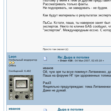
Поэтому у меня к тебе (и другим представит
Рассматривать только факты.
Ни подозревать, ни завидовать - не будем.
Как будут материалы о результатах эксперти
ПыСы. Кстати, паша, ты наверное занят бы
экспертов. Некто по кличке БАБ сообщил, ч
"экспертом". Международным ессно. С котор
Просто так сказал (с)
Leon
Re: Дыра в потолке
Глобальный модератор
«
Ответ #28 :
04 Мая 2007, 02:45:18 »
Offline
иванов
Сообщений: 6,482
Ой, чую зря ты всуе помянул Литвиненко, да
Паша на форуме НГ три здоровенных топика н
Paul3
Фицияльно предупреждаю: тема Литвиненки 
Даже не думай.
иванов
Дыра в потолке