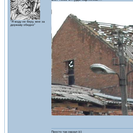
"Я мзду не беру, мне за
державу обидно"
Просто так сказал (с)