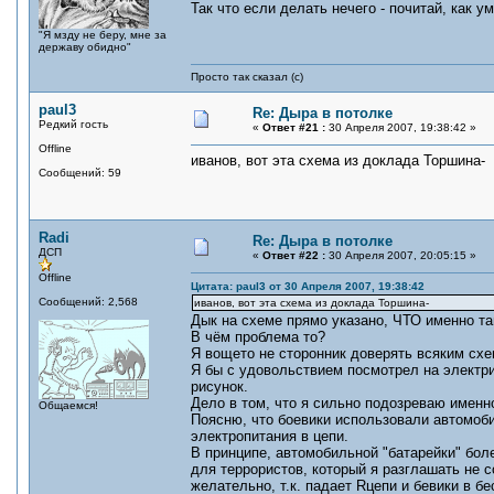
Так что если делать нечего - почитай, как у
"Я мзду не беру, мне за
державу обидно"
Просто так сказал (с)
paul3
Re: Дыра в потолке
Редкий гость
«
Ответ #21 :
30 Апреля 2007, 19:38:42 »
Offline
иванов, вот эта схема из доклада Торшина-
Сообщений: 59
Radi
Re: Дыра в потолке
ДСП
«
Ответ #22 :
30 Апреля 2007, 20:05:15 »
Offline
Цитата: paul3 от 30 Апреля 2007, 19:38:42
Сообщений: 2,568
иванов, вот эта схема из доклада Торшина-
Дык на схеме прямо указано, ЧТО именно та
В чём проблема то?
Я вощето не сторонник доверять всяким схе
Я бы с удовольствием посмотрел на электри
рисунок.
Дело в том, что я сильно подозреваю имен
Общаемся!
Поясню, что боевики использовали автомоби
электропитания в цепи.
В принципе, автомобильной "батарейки" бол
для террористов, который я разглашать не 
желательно, т.к. падает Rцепи и бевики в б