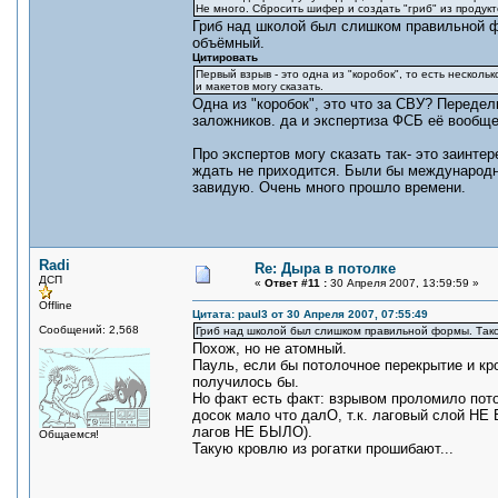
Не много. Сбросить шифер и создать "гриб" из продукт
Гриб над школой был слишком правильной фо
объёмный.
Цитировать
Первый взрыв - это одна из "коробок", то есть нескол
и макетов могу сказать.
Одна из "коробок", это что за СВУ? Переде
заложников. да и экспертиза ФСБ её вообще
Про экспертов могу сказать так- это заинте
ждать не приходится. Были бы международн
завидую. Очень много прошло времени.
Radi
Re: Дыра в потолке
ДСП
«
Ответ #11 :
30 Апреля 2007, 13:59:59 »
Offline
Цитата: paul3 от 30 Апреля 2007, 07:55:49
Сообщений: 2,568
Гриб над школой был слишком правильной формы. Тако
Похож, но не атомный.
Пауль, если бы потолочное перекрытие и кр
получилось бы.
Но факт есть факт: взрывом проломило пот
досок мало что далО, т.к. лаговый слой 
лагов НЕ БЫЛО).
Общаемся!
Такую кровлю из рогатки прошибают...