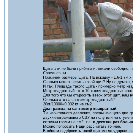
Щиты эти не были прибиты и лежали свободно, п
Савельевым.
Прикинем размеры щита. На вскидку - 1.6-1.7м х 
Сколько может весить такой щит? Ну не думаю, ч
И так. Площадь такого щита - примерно метр квад
Метр квадратный - это 10 тысяч квадратных сан
Для того что бы отбросить вверх этот щит, нам 
Сколько это на сантиметр квадратный?
20кг/10000=0.002 кг на см2.
Два грамма на сантиметр квадратный.
Т.е избыточного давления, превышающего два гр
двухкилограммового СВУ на полу или на стуле 
сотнями грамм на см2, т.е.
в десятки раз больш
Можно попросить Ради рассчитать точнее.
В общем подбросить такой щит могла ударная во