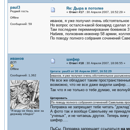
paul3
Re: Дыра в потолке
Редкий гость
«
Ответ #17 :
30 Апреля 2007, 16:52:29 »
Offline
иванов, я уже получил очень обстоятельное 
Сообщений: 59
Но вопрос остался-какой боезаряд сделал э
Там последнее переминирование боевиков 3 
Набиев, полковник-инженер 58 армии, коллег
По поводу полного собрания сочинений Сав
иванов
шифер
ДСП
«
Ответ #18 :
30 Апреля 2007, 18:06:55 »
Offline
Цитата: paul3 от 30 Апреля 2007, 16:52:29
Сообщений: 1,362
иванов, я уже получил очень обстоятельное разъяснение
Не все же обладают таким пространственным
возможно, что не все даже видели шифер....
Так что я не только о тебе думаю, не волн
Цитировать
По поводу полного собрания сочинений Савельева прош
Поправка не запрещает тебе читать "доклад".
"Я мзду не беру, мне за
А фото так и вообще Савельеву не принадлеж
державу обидно"
"ученых", и не читаешь других. Теперь вижу
шифер.....
ПыСы. Поправка запрещает ссылаться
на м