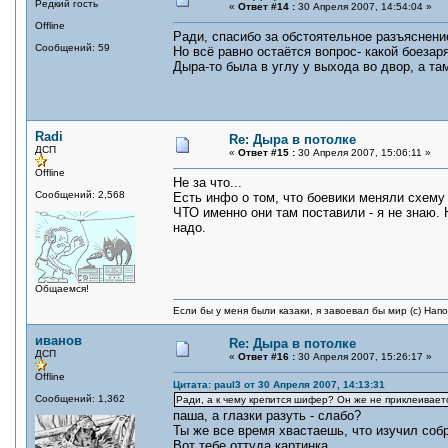
Редкий гость
«
Ответ #14 :
30 Апреля 2007, 14:54:04 »
Offline
Ради, спасибо за обстоятельное разъяснени
Сообщений: 59
Но всё равно остаётся вопрос- какой боезар
Дыра-то была в углу у выхода во двор, а та
Radi
Re: Дыра в потолке
ДСП
«
Ответ #15 :
30 Апреля 2007, 15:06:11 »
Offline
Не за что...
Сообщений: 2,568
Есть инфо о том, что боевики меняли схему 
ЧТО именно они там поставили - я не знаю.
надо.
Общаемся!
Если бы у меня были казаки, я завоевал бы мир (с) Нап
иванов
Re: Дыра в потолке
ДСП
«
Ответ #16 :
30 Апреля 2007, 15:26:17 »
Offline
Цитата: paul3 от 30 Апреля 2007, 14:13:31
Сообщений: 1,362
Ради, а к чему крепится шифер? Он же не приклеивает
паша, а глазки разуть - слабо?
Ты же все время хвастаешь, что изучил собр
Вот тебе оттуда картинка....