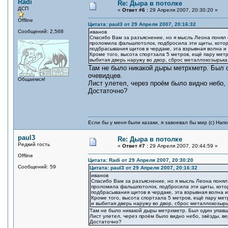
Radi
Re: Дыра в потолке
ДСП
«
Ответ #6 :
29 Апреля 2007, 20:30:20 »
Offline
Цитата: paul3 от 29 Апреля 2007, 20:16:32
Сообщений: 2,568
иванов
Спасибо Вам за разъяснение, но я мысль Леона понял с
проломила фальшпотолок, подбросила эти щиты, которы
подбрасывания щитов в чердаке, эта взрывная волна 
Кроме того, высота спортзала 5 метров, ещё пару мет
выбитая дверь наружу во двор, сброс металлокозырька.
Там не было никакой дыры метрхметр. Был 
очевидцев.
Общаемся!
Лист улетел, через проём было видно небо, 
Достаточно?
Если бы у меня были казаки, я завоевал бы мир (с) Нап
paul3
Re: Дыра в потолке
Редкий гость
«
Ответ #7 :
29 Апреля 2007, 20:44:59 »
Offline
Цитата: Radi от 29 Апреля 2007, 20:30:20
Сообщений: 59
Цитата: paul3 от 29 Апреля 2007, 20:16:32
иванов
Спасибо Вам за разъяснение, но я мысль Леона понял 
проломила фальшпотолок, подбросила эти щиты, которы
подбрасывания щитов в чердаке, эта взрывная волна 
Кроме того, высота спортзала 5 метров, ещё пару мет
и выбитая дверь наружу во двор, сброс металлокозырь
Там не было никакой дыры метрхметр. Был один упавш
Лист улетел, через проём было видно небо, звёзды, ве
Достаточно?