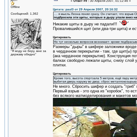
«
Ответ #9 :
30 Апреля 2007, 01:12:46 »
Offline
Цитата: paul3 от 29 Апреля 2007, 20:16:32
Сообщений: 1,362
.... я мысль Леона понял сразу. Он считает, что взры
подбросила эти щиты, которые в дыру упали вниз на
Никакие щиты в дыру не падали!!!
Провалившийся щит (или два-три щита) и ес
Цитировать
Но тут несколько вопросов возникает- кроме подбрасы
Размеры "дыры" в шифере заложники вроде 
в чердачном перекрытии - там, где щит(ы) п
"Я мзду не беру, мне за
державу обидно"
(ака чердачное перекрытие). Конструкция п
балках свободно лежали щиты, снизу слой у
плитки.
Цитировать
Кроме того, высота спортзала 5 метров, ещё пару мет
выбитая дверь наружу во двор, сброс металлокозырька.
Не много. Сбросить шифер и создать "гриб" 
Первый взрыв - это одна из "коробок", то е
без всякого матмоделирования и макетов мо