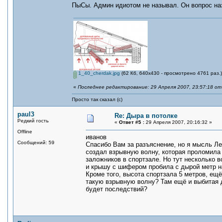
ПыСы. Админ идиотом не называл. Он вопрос на
1_40_cherdak.jpg
(62 Кб, 640x430 - просмотрено 4761 раз.)
«
Последнее редактирование: 29 Апреля 2007, 23:57:18 от
Просто так сказал (с)
paul3
Re: Дыра в потолке
Редкий гость
«
Ответ #5 :
29 Апреля 2007, 20:16:32 »
Offline
иванов
Сообщений: 59
Спасибо Вам за разъяснение, но я мысль Лео
создал взрывную волну, которая проломила
заложников в спортзале. Но тут несколько 
и крышу с шифером пробила с дырой метр н
Кроме того, высота спортзала 5 метров, ещ
такую взрывную волну? Там ещё и выбитая д
будет последствий?