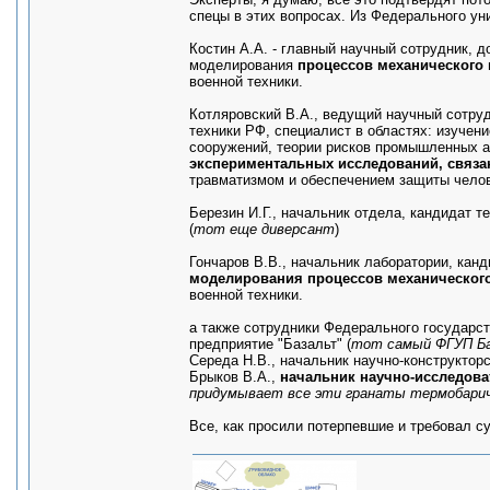
спецы в этих вопросах. Из Федерального у
Костин А.А. - главный научный сотрудник, д
моделирования
процессов механического 
военной техники.
Котляровский В.А., ведущий научный сотруд
техники РФ, специалист в областях: изучен
сооружений, теории рисков промышленных а
экспериментальных исследований, связа
травматизмом и обеспечением защиты чело
Березин И.Г., начальник отдела, кандидат т
(
тот еще диверсант
)
Гончаров В.В., начальник лаборатории, канд
моделирования процессов механического
военной техники.
а также сотрудники Федерального государст
предприятие "Базальт" (
тот самый ФГУП Б
Середа Н.В., начальник научно-конструктор
Брыков В.А.,
начальник научно-исследова
придумывает все эти гранаты термобари
Все, как просили потерпевшие и требовал су