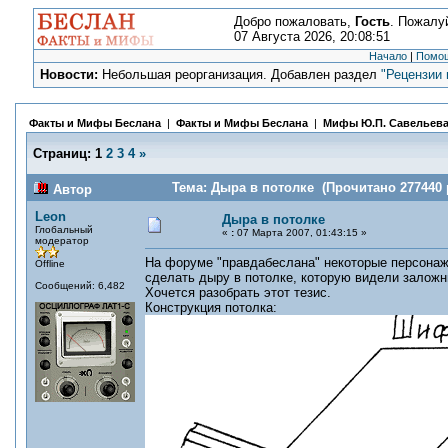
Добро пожаловать,
Гость
. Пожалу
07 Августа 2026, 20:08:51
Начало
|
Помо
Новости:
Небольшая реорганизация. Добавлен раздел
"Рецензии 
Факты и Мифы Беслана
|
Факты и Мифы Беслана
|
Мифы Ю.П. Савельев
Страниц:
1
2
3
4
»
Тема: Дыра в потолке (Прочитано 277440 
Автор
Leon
Дыра в потолке
Глобальный
«
:
07 Марта 2007, 01:43:15 »
модератор
На форуме "правдабеслана" некоторые персонажи
Offline
сделать дыру в потолке, которую видели заложн
Сообщений: 6,482
Хочется разобрать этот тезис.
Конструкция потолка: