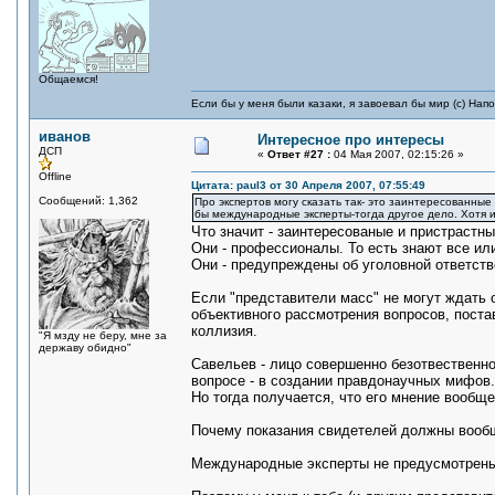
Общаемся!
Если бы у меня были казаки, я завоевал бы мир (с) Нап
иванов
Интересное про интересы
ДСП
«
Ответ #27 :
04 Мая 2007, 02:15:26 »
Offline
Цитата: paul3 от 30 Апреля 2007, 07:55:49
Сообщений: 1,362
Про экспертов могу сказать так- это заинтересованны
бы международные эксперты-тогда другое дело. Хотя
Что значит - заинтересованые и пристрастн
Они - профессионалы. То есть знают все или
Они - предупреждены об уголовной ответств
Если "представители масс" не могут ждать 
объективного рассмотрения вопросов, поста
коллизия.
"Я мзду не беру, мне за
державу обидно"
Савельев - лицо совершенно безотвественно
вопросе - в создании правдонаучных мифов.
Но тогда получается, что его мнение вообще
Почему показания свидетелей должны вообщ
Международные эксперты не предусмотрены 