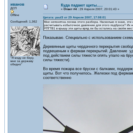
иванов
Куда падают щиты.....
ДСП
«
Ответ #4 :
29 Апреля 2007, 20:01:43 »
Offline
Цитата: paul3 от 29 Апреля 2007, 17:08:01
Сообщений: 1,362
Мне непонятна логика этого разбора. Насколько я знаю, эти
расчитывать избыточное давление для этого подброса? Их 
РПГ7В1 в крышу эти щиты вряд ли бы остались на своём мес
Показываю. Специально с использованием схем
Деревянные щиты чердачного перекрытия свобод
подвешеным к фермам перекрытий. Давление уд
под действием силы тяжести опять упало на брус
"Я мзду не беру,
силы тяжести).
мне за державу
обидно"
Во время пожара все бруски с балками, поддер
щиты. Вот что получилось. Железки под фермами
соответственно