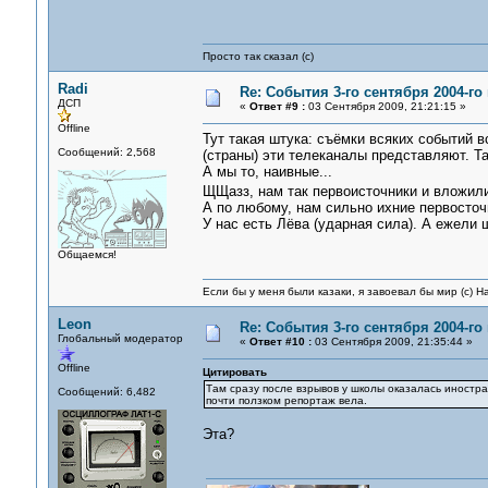
Просто так сказал (с)
Radi
Re: События 3-го сентября 2004-го
ДСП
«
Ответ #9 :
03 Сентября 2009, 21:21:15 »
Offline
Тут такая штука: съёмки всяких событий 
Сообщений: 2,568
(страны) эти телеканалы представляют. Так
А мы то, наивные...
ЩЩазз, нам так первоисточники и вложил
А по любому, нам сильно ихние первосточн
У нас есть Лёва (ударная сила). А ежели 
Общаемся!
Если бы у меня были казаки, я завоевал бы мир (с) Н
Leon
Re: События 3-го сентября 2004-го
Глобальный модератор
«
Ответ #10 :
03 Сентября 2009, 21:35:44 »
Offline
Цитировать
Там сразу после взрывов у школы оказалась иностра
Сообщений: 6,482
почти ползком репортаж вела.
Эта?