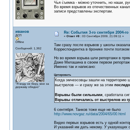
Чья съемка - можно уточнить, но наши, ру
Во время взрывов из отечественных кана
записи представлены экспертам.
иванов
Re: События 3-го сентября 2004-го
ДСП
«
Ответ #8 :
03 Сентября 2009, 21:09:11 »
Offline
Там сразу после взрывов у школы оказалас
Сообщений: 1,362
Корреспондентка в бронике почти ползком
Но во время взрыва шли репортажи в прям
Даже Милашина в своем первом репортаже 
Именно так и написано:
Цитировать
Когда эмчеэсовцы зашли на территорию ш
"Я мзду не беру, мне за
выстрелов — и сразу же за этим
последо
державу обидно"
Взрывы были сильными
, сработала си
Взрывы отличались от выстрелов из гр
6 сентября. Танков тоже еще не было
http://www.novgaz.ru/data/2004/65/00.html
Видео первых взрывов есть у одной конто
И указаний им дать некому. У указующих с