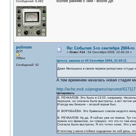
Более ранние с ней - возле ДК
Сообщений: 6,482
polinom
Re: События 3-го сентября 2004-го
ДСП
«
Ответ #14 :
04 Сентября 2009, 22:40:19 »
Offline
Цитата: иванов от 03 Сентября 2009, 21:09:11
Сообщений: 52
Даже Милашина в своем первом репортаже оттуда на
А тем временем началась новая стадия м
http://echo.msk.ru/programs/razvorot/617117
Цитировать
В. РЕЧКАЛОВ: Это было в 13:03, например. Несколь
перешли, но сначала были выстрелы, а вот потом уже
И когда мы бежали – второй взрыв был.
И. ВОРОБЬЁВА: Это буквально совсем недолго межд
В. РЕЧКАЛОВ: Ну да. Я сейчас уже не помню. Тут гл
помню его фамилию, он говорил, что что-то там взор
Сначала были выстрелы. Я это точно знаю. Это у м
И поэтому у меня стойкое ощущение по сей день, чт