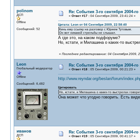
polinom
Re: События 3-го сентября 2004-го
ДСП
«
Ответ #17 :
04 Сентября 2009, 23:41:24 »
Offline
Цитата: Leon от 04 Сентября 2009, 22:58:40
Сообщений: 52
Кинь ему ссылку на разговор с Юрием Тутовым.
Он вот никакой стрельбы не слышал.
А где это, на каком подфоруме?
Но, кстати, и Милашина о каких-то выстре
«
Последнее редактирование: 04 Сентября 2009, 23
Leon
Re: События 3-го сентября 2004-го
Глобальный модератор
«
Ответ #18 :
05 Сентября 2009, 00:21:23 »
Offline
http://www.reyndar.org/beslan/forum/index.p
Сообщений: 6,482
Цитировать
Но, кстати, и Милашина о каких-то выстрелах говори
Она может что угодно говорить. Есть вид
иванов
Re: События 3-го сентября 2004-го
ДСП
«
Ответ #19 :
05 Сентября 2009, 00:41:17 »