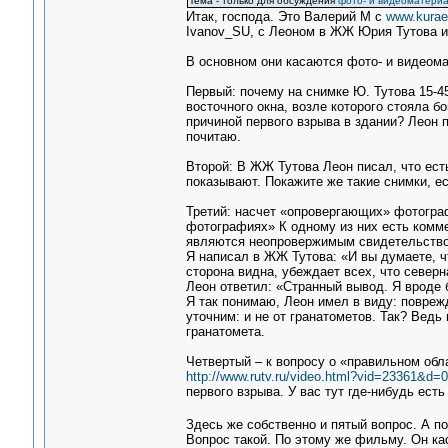
Тема - только для обсуждения
фото- и видеоматериа
Итак, господа. Это Валерий М с
www.kurae
Ivanov_SU, с Леоном в ЖЖ Юрия Тутова и 
В основном они касаются фото- и видеома
Первый: почему на снимке Ю. Тутова 15-45
восточного окна, возле которого стояла б
причиной первого взрыва в здании? Леон п
почитаю.
Второй: В ЖЖ Тутова Леон писал, что ест
показывают. Покажите же такие снимки, ес
Третий: насчет «опровергающих» фотографи
фотографиях» К одному из них есть комм
являются неопровержимым свидетельством 
Я написал в ЖЖ Тутова: «И вы думаете, ч
сторона видна, убеждает всех, что северн
Леон ответил: «Странный вывод. Я вроде 
Я так понимаю, Леон имел в виду: поврежд
уточним: и не от гранатометов. Так? Ведь
гранатомета.
Четвертый – к вопросу о «правильном обл
http://www.rutv.ru/video.html?vid=23361&d=0
первого взрыва. У вас тут где-нибудь ест
Здесь же собственно и пятый вопрос. А п
Вопрос такой. По этому же фильму. Он ка