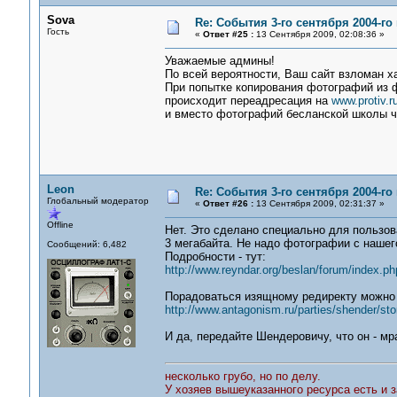
Sova
Re: События 3-го сентября 2004-го
Гость
«
Ответ #25 :
13 Сентября 2009, 02:08:36 »
Уважаемые админы!
По всей вероятности, Ваш сайт взломан х
При попытке копирования фотографий из
происходит переадресация на
www.protiv.ru
и вместо фотографий бесланской школы ч
Leon
Re: События 3-го сентября 2004-го
Глобальный модератор
«
Ответ #26 :
13 Сентября 2009, 02:31:37 »
Offline
Нет. Это сделано специально для пользов
3 мегабайта. Не надо фотографии с нашег
Сообщений: 6,482
Подробности - тут:
http://www.reyndar.org/beslan/forum/index.ph
Порадоваться изящному редиректу можно 
http://www.antagonism.ru/parties/shender/sto
И да, передайте Шендеровичу, что он - мра
несколько грубо, но по делу.
У хозяев вышеуказанного ресурса есть и з