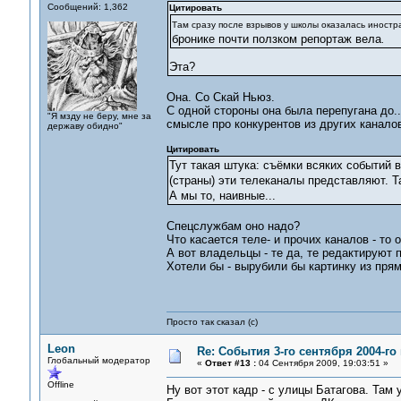
Сообщений: 1,362
Цитировать
Там сразу после взрывов у школы оказалась иностра
бронике почти ползком репортаж вела
.
Эта?
Она. Со Скай Ньюз.
С одной стороны она была перепугана до...
"Я мзду не беру, мне за
смысле про конкурентов из других каналов
державу обидно"
Цитировать
Тут такая штука: съёмки всяких событий
(страны) эти телеканалы представляют. Та
А мы то, наивные...
Спецслужбам оно надо?
Что касается теле- и прочих каналов - то
А вот владельцы - те да, те редактируют 
Хотели бы - вырубили бы картинку из пря
Просто так сказал (с)
Leon
Re: События 3-го сентября 2004-го
Глобальный модератор
«
Ответ #13 :
04 Сентября 2009, 19:03:51 »
Offline
Ну вот этот кадр - с улицы Батагова. Там 