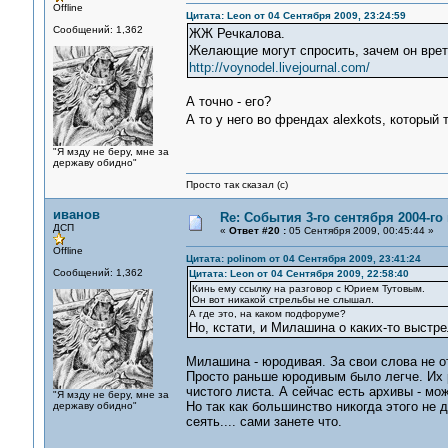
Offline
Цитата: Leon от 04 Сентября 2009, 23:24:59
Сообщений: 1,362
ЖЖ Речкалова.
Желающие могут спросить, зачем он врет
http://voynodel.livejournal.com/
А точно - его?
А то у него во френдах alexkots, который 
"Я мзду не беру, мне за
державу обидно"
Просто так сказал (с)
иванов
Re: События 3-го сентября 2004-го
ДСП
«
Ответ #20 :
05 Сентября 2009, 00:45:44 »
Offline
Цитата: polinom от 04 Сентября 2009, 23:41:24
Сообщений: 1,362
Цитата: Leon от 04 Сентября 2009, 22:58:40
Кинь ему ссылку на разговор с Юрием Тутовым.
Он вот никакой стрельбы не слышал.
А где это, на каком подфоруме?
Но, кстати, и Милашина о каких-то выстре
Милашина - юродивая. За свои слова не о
Просто раньше юродивым было легче. Их р
чистого листа. А сейчас есть архивы - мо
"Я мзду не беру, мне за
Но так как большинство никогда этого не
державу обидно"
сеять.... сами занете что.