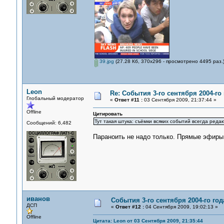
39.jpg
(27.28 Кб, 370x296 - просмотрено 4495 раз.
Leon
Re: События 3-го сентября 2004-го
Глобальный модератор
«
Ответ #11 :
03 Сентября 2009, 21:37:44 »
Offline
Цитировать
Тут такая штука: съёмки всяких событий всегда ред
Сообщений: 6,482
Параноить не надо только. Прямые эфиры
иванов
События 3-го сентября 2004-го го
ДСП
«
Ответ #12 :
04 Сентября 2009, 19:02:13 »
Offline
Цитата: Leon от 03 Сентября 2009, 21:35:44