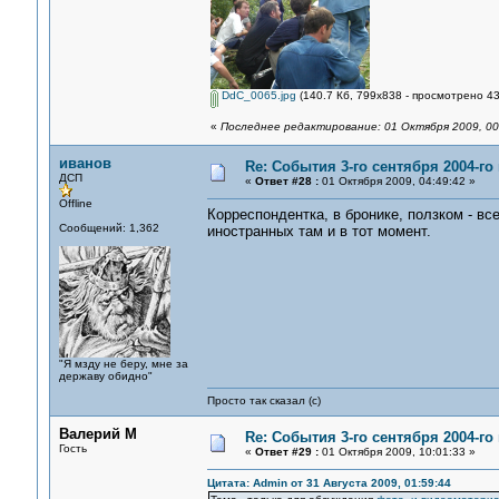
DdC_0065.jpg
(140.7 Кб, 799x838 - просмотрено 43
«
Последнее редактирование: 01 Октября 2009, 00
иванов
Re: События 3-го сентября 2004-го
ДСП
«
Ответ #28 :
01 Октября 2009, 04:49:42 »
Offline
Корреспондентка, в бронике, ползком - вс
Сообщений: 1,362
иностранных там и в тот момент.
"Я мзду не беру, мне за
державу обидно"
Просто так сказал (с)
Валерий М
Re: События 3-го сентября 2004-го
Гость
«
Ответ #29 :
01 Октября 2009, 10:01:33 »
Цитата: Admin от 31 Августа 2009, 01:59:44