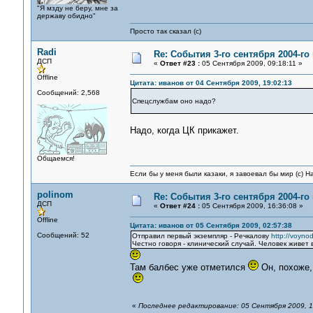
"Я мзду не беру, мне за
державу обидно"
Просто так сказал (с)
Radi
Re: События 3-го сентября 2004-го
ДСП
«
Ответ #23 :
05 Сентября 2009, 09:18:11 »
Offline
Цитата: иванов от 04 Сентября 2009, 19:02:13
Сообщений: 2,568
Спецслужбам оно надо?
Надо, когда ЦК прикажет.
Общаемся!
Если бы у меня были казаки, я завоевал бы мир (с) Н
polinom
Re: События 3-го сентября 2004-го
ДСП
«
Ответ #24 :
05 Сентября 2009, 16:36:08 »
Offline
Цитата: иванов от 05 Сентября 2009, 02:57:38
Сообщений: 52
Отправил первый экземпляр - Речкалову
http://voynod
Честно говоря - клинический случай. Человек живет 
Там балбес уже отметился
Он, похоже,
«
Последнее редактирование: 05 Сентября 2009, 16