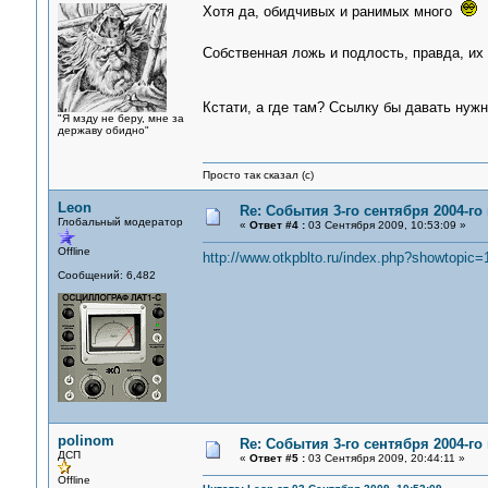
Хотя да, обидчивых и ранимых много
Собственная ложь и подлость, правда, их 
Кстати, а где там? Ссылку бы давать ну
"Я мзду не беру, мне за
державу обидно"
Просто так сказал (с)
Leon
Re: События 3-го сентября 2004-го
Глобальный модератор
«
Ответ #4 :
03 Сентября 2009, 10:53:09 »
Offline
http://www.otkpblto.ru/index.php?showtopic=
Сообщений: 6,482
polinom
Re: События 3-го сентября 2004-го
ДСП
«
Ответ #5 :
03 Сентября 2009, 20:44:11 »
Offline