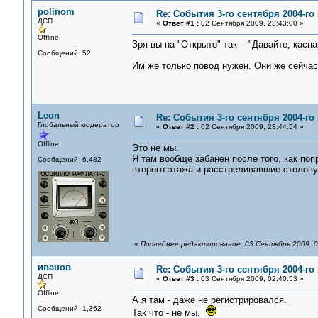
polinom
Re: События 3-го сентября 2004-го
ДСП
«
Ответ #1 :
02 Сентября 2009, 23:43:00 »
Offline
Зря вы на "Открыто" так - "Давайте, касп
Сообщений: 52
Им же только повод нужен. Они же сейчас
Leon
Re: События 3-го сентября 2004-го
Глобальный модератор
«
Ответ #2 :
02 Сентября 2009, 23:44:54 »
Offline
Это не мы.
Я там вообще забанен после того, как по
Сообщений: 6,482
второго этажа и расстреливавшие столову
«
Последнее редактирование: 03 Сентября 2009, 0
иванов
Re: События 3-го сентября 2004-го
ДСП
«
Ответ #3 :
03 Сентября 2009, 02:40:53 »
Offline
А я там - даже не регистрировался.
Сообщений: 1,362
Так что - не мы.