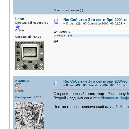
Просто так сказал (с)
Leon
Re: События 3-го сентября 2004-го
Глобальный модератор
«
Ответ #21 :
05 Сентября 2009, 00:52:58 »
Offline
Цитировать
А точно - его?
Сообщений: 6,482
да
иванов
Re: События 3-го сентября 2004-го
ДСП
«
Ответ #22 :
05 Сентября 2009, 02:57:38 »
Offline
Отправил первый экземпляр - Речкалову
h
Сообщений: 1,362
Второй - подшил себе
http://ivanov-su.liv
Честно говоря - клинический случай. Чело