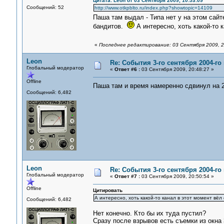
Цитата: Leon от 03 Сентября 2009, 10:53:09
Сообщений: 52
http://www.otkpblto.ru/index.php?showtopic=14109
Паша там выдал - Типа нет у на этом сай
бандитов.
А интересно, хоть какой-то 
«
Последнее редактирование: 03 Сентября 2009, 20
Leon
Re: События 3-го сентября 2004-го
Глобальный модератор
«
Ответ #6 :
03 Сентября 2009, 20:48:27 »
Offline
Паша там и время намеренно сдвинул на
Сообщений: 6,482
Leon
Re: События 3-го сентября 2004-го
Глобальный модератор
«
Ответ #7 :
03 Сентября 2009, 20:50:54 »
Offline
Цитировать
А интересно, хоть какой-то канал в этот момент вёл
Сообщений: 6,482
Нет конечно. Кто бы их туда пустил?
Сразу после взрывов есть съемки из окна 