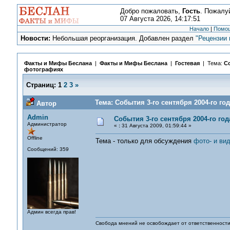
Добро пожаловать,
Гость
. Пожалу
07 Августа 2026, 14:17:51
Начало
|
Помо
Новости:
Небольшая реорганизация. Добавлен раздел
"Рецензии 
Факты и Мифы Беслана
|
Факты и Мифы Беслана
|
Гостевая
| Тема:
Со
фотографиях
Страниц:
1
2
3
»
Тема: События 3-го сентября 2004-го го
Автор
Admin
События 3-го сентября 2004-го го
Администратор
«
:
31 Августа 2009, 01:59:44 »
Offline
Тема - только для обсуждения
фото- и ви
Сообщений: 359
Админ всегда прав!
Свобода мнений не освобождает от ответственности 