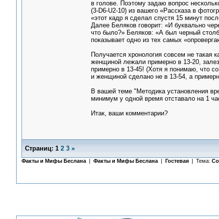
в голове. Поэтому задаю вопрос нескольк
(3-D6-U2-10) из вашего «Рассказа в фото
«этот кадр я сделал спустя 15 минут посл
Далее Беляков говорит: «И буквально чере
что было?» Беляков: «А был черный столб
показывает одно из тех самых «опровергаю
Получается хронология совсем не такая к
женщиной лежали примерно в 13-20, залез
примерно в 13-45! (Хотя я понимаю, что с
и женщиной сделано не в 13-54, а примерно
В вашей теме "Методика установления вре
минимум у одной время отставало на 1 час.
Итак, ваши комментарии?
Страниц:
1
2
3
»
Факты и Мифы Беслана
|
Факты и Мифы Беслана
|
Гостевая
| Тема:
Со