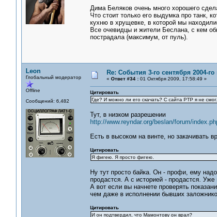
Дима Беляков очень много хорошего сдела
Что стоит только его выдумка про танк, к
кухню в хрущевке, в которой мы находили
Все очевидцы и жители Беслана, с кем об
пострадала (максимум, от пуль).
Leon
Re: События 3-го сентября 2004-го
Глобальный модератор
«
Ответ #34 :
01 Октября 2009, 17:58:49 »
Offline
Цитировать
Где? И можно ли его скачать? С сайта РТР я не смог
Сообщений: 6,482
Тут, в низком разрешении
http://www.reyndar.org/beslan/forum/index.ph
Есть в высоком на винте, но закачивать вр
Цитировать
Я фигею. Я просто фигею.
Ну тут просто байка. Он - профи, ему над
продастся. А с историей - продастся. Уже
А вот если вы начнете проверять показан
чем даже в исполнении бывших заложнико
Цитировать
И он подтвердил, что Мамонтову он врал?