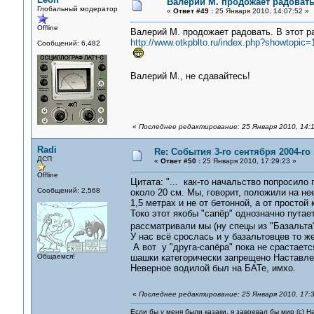
Валерий М. продожает радовать
Глобальный модератор
«
Ответ #49 :
25 Января 2010, 14:07:52 »
Offline
Валерий М. продожает радовать. В этот ра
http://www.otkpblto.ru/index.php?showtopi
Сообщений: 6,482
Валерий М., не сдавайтесь!
«
Последнее редактирование: 25 Января 2010, 14:
Radi
Re: События 3-го сентября 2004-го
ДСП
«
Ответ #50 :
25 Января 2010, 17:29:23 »
Offline
Цитата: "... как-то начальство попросило
Сообщений: 2,568
около 20 см. Мы, говорит, положили на нее 
1,5 метрах и не от бетонной, а от простой 
Токо этот якобы "сапёр" однозначно путае
рассматривали мы (ну спецы из "Базальта
У нас всё срослась и у базальтовцев то же
А вот у "друга-сапёра" пока не срастается
Общаемся!
шашки категорически запрещено Наставле
Неверное водилой был на БАТе, имхо.
«
Последнее редактирование: 25 Января 2010, 17:3
Если бы у меня были казаки, я завоевал бы мир (с) Н