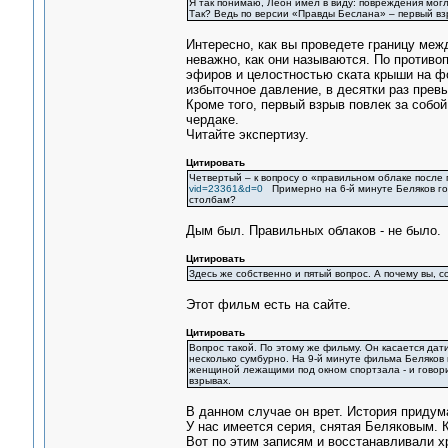
Я так понимаю, Леон имел в виду: повреждения могл
Так? Ведь по версии «Правды Беслана» – первый вз
Интересно, как вы проведете границу меж
неважно, как они называются. По противо
эфиров и целостностью ската крыши на фо
избыточное давление, в десятки раз пре
Кроме того, первый взрыв повлек за собой
чердаке.
Читайте экспертизу.
Цитировать
Четвертый – к вопросу о «правильном облаке после
vid=23361&d=0
Примерно на 6-й минуте Беляков гов
столбам?
Дым был. Правильных облаков - не было.
Цитировать
Здесь же собственно и пятый вопрос. А почему вы, с
Этот фильм есть на сайте.
Цитировать
Вопрос такой. По этому же фильму. Он касается дати
несколько сумбурно. На 9-й минуте фильма Беляков 
женщиной лежащими под окном спортзала - и говорит:
взрывах.
В данном случае он врет. История придум
У нас имеется серия, снятая Беляковым. 
Вот по этим записям и восстанавливали х