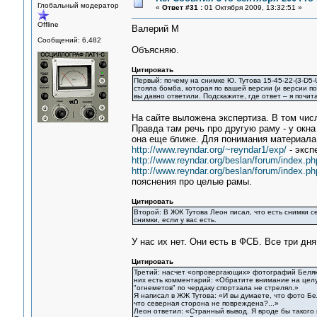
Глобальный модератор
«
Ответ #31 :
01 Октября 2009, 13:32:51 »
Offline
Валерий М
Сообщений: 6,482
Объясняю.
Цитировать
Первый: почему на снимке Ю. Тутова 15-45-22-(3-D5-
стояла бомба, которая по вашей версии (и версии по
вы давно ответили. Подскажите, где ответ – я почит
На сайте выложена экспертиза. В том чис
Правда там речь про другую раму - у окна
она еще ближе. Для понимания материала 
http://www.reyndar.org/~reyndar1/exp/
- эксп
http://www.reyndar.org/beslan/forum/index.ph
http://www.reyndar.org/beslan/forum/index.ph
пояснения про целые рамы.
Цитировать
Второй: В ЖЖ Тутова Леон писал, что есть снимки с
снимки, если у вас есть.
У нас их нет. Они есть в ФСБ. Все три дн
Цитировать
Третий: насчет «опровергающих» фотографий Беляков
них есть комментарий: «Обратите внимание на целу
"огнеметов" по чердаку спортзала не стрелял.»
Я написал в ЖЖ Тутова: «И вы думаете, что фото Бе
что северная сторона не повреждена?...»
Леон ответил: «Странный вывод. Я вроде бы такого 