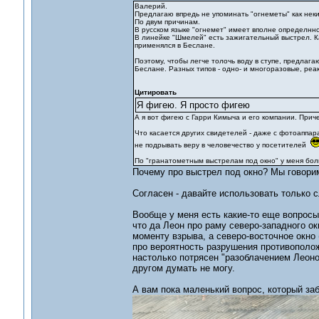
Валерий.
Предлагаю впредь не упоминать "огнеметы" как нек
По двум причинам.
В русском языке "огнемет" имеет вполне определнно
В линейке "Шмелей" есть зажигательный выстрел. Ка
применялся в Беслане.
Поэтому, чтобы легче толочь воду в ступе, предлаг
Беслане. Разных типов - одно- и многоразовые, реа
Цитировать
Я фигею. Я просто фигею
А я вот фигею с Гарри Кимыча и его компании. Приче
Что касается других свидетелей - даже с фотоаппар
не подрывать веру в человечество у посетителей
По "гранатометным выстрелам под окно" у меня бол
Почему про выстрел под окно? Мы говорим 
Согласен - давайте использовать только с
Вообще у меня есть какие-то еще вопросы,
что да Леон про раму северо-западного окн
моменту взрыва, а северо-восточное окно
про вероятность разрушения противополож
настолько потрясен "разоблачением Леоном
другом думать не могу.
А вам пока маленький вопрос, который заб