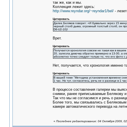
так же, как и мы.
Коллекция лежит здесь:
http://www.reyndar.org/~reyndar1/bel/
- лезет
Цитировать
Далее Беляков говорит: «И буквально через 15 минут
черный столб дыма, огромный толстый столб, он пр
D6-U2-10)!
Врет.
Цитировать
Получается хронология совсем не такая как в ваше
20, залезла девочка обратно примерно в 13-30, а о
абсолютно точно следует только то, что его фото с 
Нет, получается, что хронология именно т
Цитировать
В вашей теме "Методика установления времени снимк
1 час. Но тут, согласитесь, речь не о разнице в 1 час
В процессе составления галереи мы выясн
снимки, ранее приписываемые Белякову и 
Так что мы не согласимся и речь о разнице
Более того, мы связывались с Беляковым и
камере автоматического перевода на летн
«
Последнее редактирование: 04 Октября 2009, 02