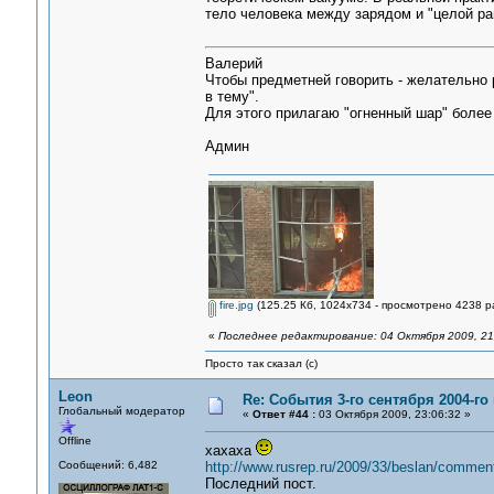
тело человека между зарядом и "целой ра
Валерий
Чтобы предметней говорить - желательно 
в тему".
Для этого прилагаю "огненный шар" более
Админ
fire.jpg
(125.25 Кб, 1024x734 - просмотрено 4238 ра
«
Последнее редактирование: 04 Октября 2009, 21
Просто так сказал (с)
Leon
Re: События 3-го сентября 2004-го
Глобальный модератор
«
Ответ #44 :
03 Октября 2009, 23:06:32 »
Offline
хахаха
Сообщений: 6,482
http://www.rusrep.ru/2009/33/beslan/commen
Последний пост.