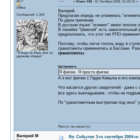
ДСП
«
Ответ #36 :
01 Октября 2009, 21:40:22 »
Offline
Валерий.
Сообщений: 1,362
Предлагаю впредь не упоминать "огнемет
По двум причинам.
В русском языке "огнемет" имеет вполне 
В линейке "Шмелей" есть зажигательный в
предположить, что этот тип РПО применял
Поэтому, чтобы легче толочь воду в ступе
гранатометы применялись в Беслане. Разны
гранатометы
.
"Я мзду не беру, мне за
державу обидно"
Цитировать
Я фигею. Я просто фигею
А я вот фигею с Гарри Кимыча и его компа
Что касается других свидетелей - даже с
все здесь выкладываем...чтобы не подры
По "гранатометным выстрелам под окно" у
Просто так сказал (с)
Валерий М
Re: События 3-го сентября 2004-го
Гость