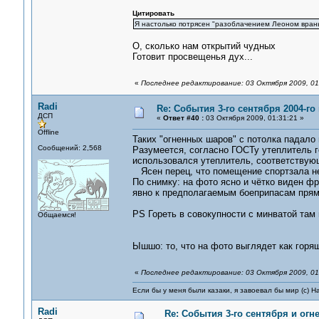
Цитировать
Я настолько потрясен "разоблачением Леоном вран
О, сколько нам открытий чудных
Готовит просвещенья дух...
«
Последнее редактирование: 03 Октября 2009, 01
Radi
Re: События 3-го сентября 2004-го
ДСП
«
Ответ #40 :
03 Октября 2009, 01:31:21 »
Offline
Таких "огненных шаров" с потолка падало 
Сообщений: 2,568
Разумеется, согласно ГОСТу утеплитель го
использовался утеплитель, соответству
Ясен перец, что помещение спортзала н
По снимку: на фото ясно и чётко виден ф
явно к предполагаемым боеприпасам прям
PS Гореть в совокупности с минватой там
Общаемся!
Ышшо: то, что на фото выглядет как горя
«
Последнее редактирование: 03 Октября 2009, 01:
Если бы у меня были казаки, я завоевал бы мир (с) Н
Radi
Re: События 3-го сентября и огн