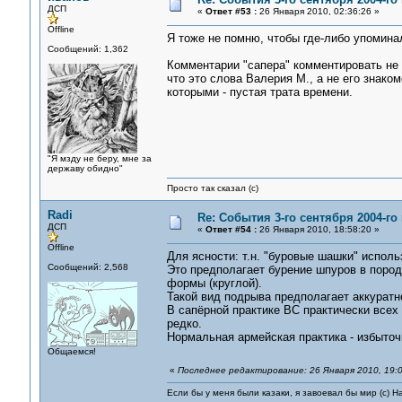
ДСП
«
Ответ #53 :
26 Января 2010, 02:36:26 »
Offline
Я тоже не помню, чтобы где-либо упомин
Сообщений: 1,362
Комментарии "сапера" комментировать не 
что это слова Валерия М., а не его знаком
которыми - пустая трата времени.
"Я мзду не беру, мне за
державу обидно"
Просто так сказал (с)
Radi
Re: События 3-го сентября 2004-го
ДСП
«
Ответ #54 :
26 Января 2010, 18:58:20 »
Offline
Для ясности: т.н. "буровые шашки" исполь
Сообщений: 2,568
Это предполагает бурение шпуров в поро
формы (круглой).
Такой вид подрыва предполагает аккуратно
В сапёрной практике ВС практически всех
редко.
Нормальная армейская практика - избыточ
Общаемся!
«
Последнее редактирование: 26 Января 2010, 19:0
Если бы у меня были казаки, я завоевал бы мир (с) Н