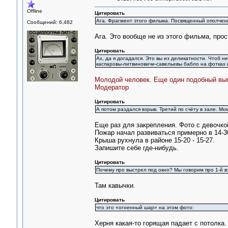
Offline
Цитировать
Ага. Фрагмент этого фильма. Посвященный ополченца
Сообщений: 6,482
Ага. Это вообще не из этого фильма, прос
Цитировать
Ах, да я догадался. Это вы из деликатности. Чтоб н
каспаровы-литвиновичи-савельевы бабло на фотках и
Молодой человек. Еще один подобный вып
Модератор
Цитировать
А потом раздался взрыв. Третий по счёту в зале. 
Еще раз для закрепления. Фото с девочко
Пожар начал развиваться примерно в 14-30
Крыша рухнула в районе 15-20 - 15-27.
Запишите себе где-нибудь.
Цитировать
Почему про выстрел под окно? Мы говорим про 1-й в
Там кавычки.
Цитировать
что это «огненный шар» на этом фото:
Херня какая-то горящая падает с потолка.