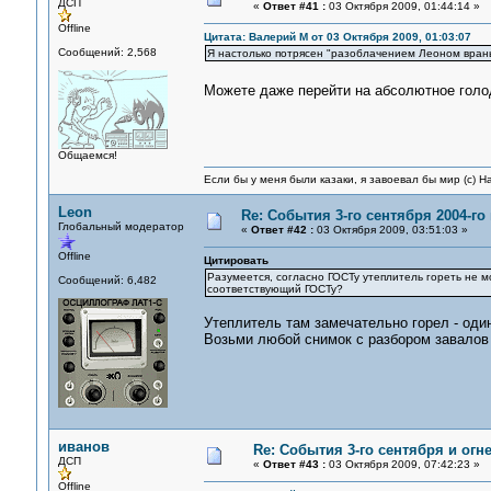
ДСП
«
Ответ #41 :
03 Октября 2009, 01:44:14 »
Offline
Цитата: Валерий М от 03 Октября 2009, 01:03:07
Сообщений: 2,568
Я настолько потрясен "разоблачением Леоном вранья 
Можете даже перейти на абсолютное гол
Общаемся!
Если бы у меня были казаки, я завоевал бы мир (с) Н
Leon
Re: События 3-го сентября 2004-го
Глобальный модератор
«
Ответ #42 :
03 Октября 2009, 03:51:03 »
Offline
Цитировать
Разумеется, согласно ГОСТу утеплитель гореть не м
Сообщений: 6,482
соответствующий ГОСТу?
Утеплитель там замечательно горел - оди
Возьми любой снимок с разбором завалов 
иванов
Re: События 3-го сентября и огн
ДСП
«
Ответ #43 :
03 Октября 2009, 07:42:23 »
Offline