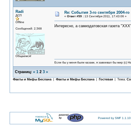
Radi
Re: События 3-го сентября 2004-го
ДСП
«
Ответ #59 :
13 Сентября 2011, 17:43:06 »
Offline
Интересно, а самиздатовская газета "ХХХ
Сообщений: 2,568
Общаемся!
Если бы у меня были казаки, я завоевал бы мир (с) Н
Страниц:
«
1
2
3
»
Факты и Мифы Беслана
|
Факты и Мифы Беслана
|
Гостевая
| Тема:
Со
Powered by SMF 1.1.10