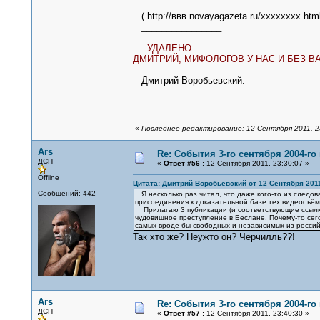
( http://ввв.novayagazeta.ru/хххххххх.html
________________
УДАЛЕНО.
ДМИТРИЙ, МИФОЛОГОВ У НАС И БЕЗ ВА
Дмитрий Воробьевский.
«
Последнее редактирование: 12 Сентября 2011, 2
Ars
Re: События 3-го сентября 2004-го
ДСП
«
Ответ #56 :
12 Сентября 2011, 23:30:07 »
Offline
Цитата: Дмитрий Воробьевский от 12 Сентября 2011
Сообщений: 442
...Я несколько раз читал, что даже кого-то из след
присоединения к доказательной базе тех видеосъёмо
Прилагаю 3 публикации (и соответствующие ссылки 
чудовищное преступление в Беслане. Почему-то сего
самых вроде бы свободных и независимых из россий
Так хто же? Неужто он? Черчилль??!
Ars
Re: События 3-го сентября 2004-го
ДСП
«
Ответ #57 :
12 Сентября 2011, 23:40:30 »