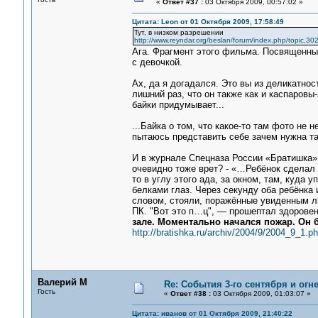
«
Ответ #37 :
03 Октября 2009, 00:57:02 »
Цитата: Leon от 01 Октября 2009, 17:58:49
Тут, в низком разрешении
http://www.reyndar.org/beslan/forum/index.php/topic,302
Ага. Фрагмент этого фильма. Посвященный
с девочкой.
Ах, да я догадался. Это вы из деликатно
лишний раз, что он также как и каспаровы
байки придумывает...
...Байка о том, что какое-то там фото не н
пытаюсь представить себе зачем нужна так
И в журнале Спецназа России «Братишка» (
очевидно тоже врет? - «…Ребёнок сделал е
то в углу этого ада, за окном, там, куд
белками глаз. Через секунду оба ребёнка 
словом, стояли, поражённые увиденным лю
ПК. "Вот это п…ц", — прошептал здорове
зале. Моментально начался пожар. Он 
http://bratishka.ru/archiv/2004/9/2004_9_1.p
Валерий М
Re: События 3-го сентября и огн
Гость
«
Ответ #38 :
03 Октября 2009, 01:03:07 »
Цитата: иванов от 01 Октября 2009, 21:40:22