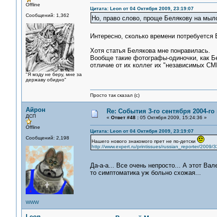
Offline
Цитата: Leon от 04 Октября 2009, 23:19:07
Сообщений: 1,362
Но, право слово, проще Белякову на мыло
Интересно, сколько времени потребуется
Хотя статья Белякова мне понравилась.
Вообще такие фотографы-одиночки, как Б
отличие от их коллег их "независимых СМ
"Я мзду не беру, мне за
державу обидно"
Просто так сказал (с)
Айрон
Re: События 3-го сентября 2004-го
ДСП
«
Ответ #48 :
05 Октября 2009, 15:24:36 »
Offline
Цитата: Leon от 04 Октября 2009, 23:19:07
Сообщений: 2,198
Нашего нового знакомого прет не по-детски
http://www.expert.ru/printissues/russian_reporter/20
Да-а-а... Все очень непросто... А этот 
то симптоматика уж больно схожая...
WWW
Leon