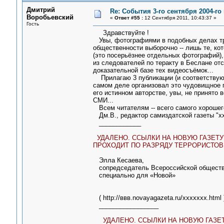
Дмитрий
Re: События 3-го сентября 2004-го
Воробьевский
«
Ответ #55 :
12 Сентября 2011, 10:43:37 »
Гость
Здравствуйте !
Увы, фотографиями в подобных делах труд
общественности выборочно -- лишь те, ко
(это посерьёзнее отдельных фотографий), 
из следователей по теракту в Беслане от
доказательной базе тех видеосъёмок...
Прилагаю 3 публикации (и соответствующ
самом деле организовал это чудовищное п
его истинном авторстве, увы, не принято
СМИ...
Всем читателям -- всего самого хорошег
Дм.В., редактор самиздатской газеты "xx
____________
УДАЛЕНО. ССЫЛКИ НА НОВУЮ ГАЗЕТУ 
ПРОХОДИТ ПО РАЗРЯДУ ТЕРРОРИСТОВ
Элла Кесаева,
сопредседатель Всероссийской обществе
специально для «Новой»
( http://ввв.novayagazeta.ru/ххххххх.html 
_________________
УДАЛЕНО. ССЫЛКИ НА НОВУЮ ГАЗЕТ