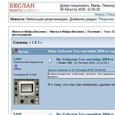
Добро пожаловать,
Гость
. Пожалу
06 Августа 2026, 11:55:20
Начало
|
Помо
Новости:
Небольшая реорганизация. Добавлен раздел
"Рецензии 
Факты и Мифы Беслана
|
Факты и Мифы Беслана
|
Гостевая
| Тема:
Со
фотографиях
Страниц:
«
1
2
3
»
Тема: События 3-го сентября 2004-го го
Автор
Leon
Re: События 3-го сентября 2004-го
Глобальный модератор
«
Ответ #30 :
01 Октября 2009, 13:11:09 »
Offline
Цитата: иванов от 01 Октября 2009, 04:49:42
Корреспондентка, в бронике, ползком - все правиль
Сообщений: 6,482
момент.
Я к тому, что она там появилась далеко н
Leon
Re: События 3-го сентября 2004-го