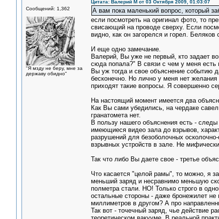
Цитата: Валерий М от 03 Октября 2009, 01:03:07
Сообщений: 1,362
А вам пока маленький вопрос, который за
если посмотреть на оригинал фото, то пре
свисающий на проводе сверху. Если посмо
видно, как он загорелся и горел. Беляков
И еще одно замечание.
Валерий, Вы уже не первый, кто задает во
сюда попала?" В связи с чем у меня есть
"Я мзду не беру, мне за
Вы уж тогда и свое объяснение событию д
державу обидно"
бесконечно. Но лично у меня нет желания
приходят такие вопросы. Я совершенно се
На настоящий момент имеется два объясн
Как Вы сами убедились, на чердаке савел
гранатомета нет.
В пользу нашего объяснения есть - следы
имеющиеся видео зала до взрывов, хара
разрушений для безоболочных осколочно-ф
взрывных устройств в зале. Не мифически
Так что либо Вы даете свое - третье объяс
Что касается "целой рамы", то можно, я 
меньший заряд и несравнимо меньшую скор
полметра стали. НО! Только строго в одн
остальные стороны - даже бронежилет не п
миллиметров в другом? А про направлен
Так вот - точечный заряд, чье действие р
теоретическом вакууме. В реальной практ