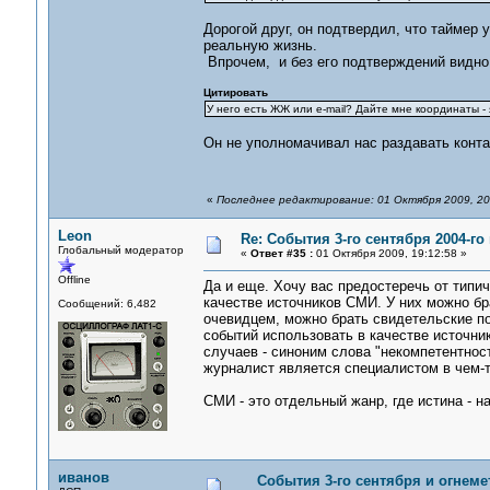
Дорогой друг, он подтвердил, что таймер
реальную жизнь.
Впрочем, и без его подтверждений видно,
Цитировать
У него есть ЖЖ или e-mail? Дайте мне координаты - 
Он не уполномачивал нас раздавать конта
«
Последнее редактирование: 01 Октября 2009, 20
Leon
Re: События 3-го сентября 2004-го
Глобальный модератор
«
Ответ #35 :
01 Октября 2009, 19:12:58 »
Offline
Да и еще. Хочу вас предостеречь от типи
качестве источников СМИ. У них можно бр
Сообщений: 6,482
очевидцем, можно брать свидетельские пок
событий использовать в качестве источни
случаев - синоним слова "некомпетентнос
журналист является специалистом в чем-
СМИ - это отдельный жанр, где истина - н
иванов
События 3-го сентября и огнем