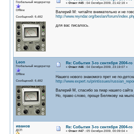
Глобальный модератор
«
Ответ #45 :
04 Октября 2009, 21:42:16 »
Offline
Валерий М: читайте внимательно и не гово
http://www.reyndar.org/beslan/forum/index.ph
Сообщений: 6,482
для вас писалось.
Leon
Re: События 3-го сентября 2004-го
Глобальный модератор
«
Ответ #46 :
04 Октября 2009, 23:19:07 »
Offline
Нашего нового знакомого прет не по-детс
Сообщений: 6,482
http://www.expert.ru/printissues/russian_re
Валерий М, спасибо за пиар нашего сайта 
Но, право слово, проще Белякову на мыло
иванов
Re: События 3-го сентября 2004-го
ДСП
«
Ответ #47 :
05 Октября 2009, 00:09:04 »