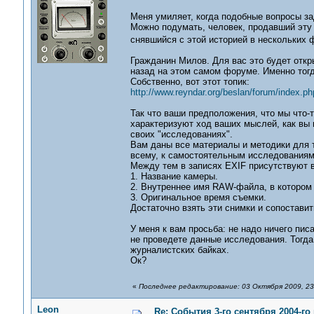
Меня умиляет, когда подобные вопросы 
Можно подумать, человек, продавший эту
снявшийся с этой историей в нескольких 
Гражданин Милов. Для вас это будет откр
назад на этом самом форуме. Именно тогд
Собственно, вот этот топик:
http://www.reyndar.org/beslan/forum/index.
Так что ваши предположения, что мы что-
характеризуют ход ваших мыслей, как вы п
своих "исследованиях".
Вам даны все материалы и методики для т
всему, к самостоятельным исследованиям 
Между тем в записях EXIF присутствуют 
1. Название камеры.
2. Внутреннее имя RAW-файла, в котором
3. Оригинальное время съемки.
Достаточно взять эти снимки и сопоставит
У меня к вам просьба: не надо ничего пис
не проведете данные исследования. Тогда
журналистских байках.
Ок?
«
Последнее редактирование: 03 Октября 2009, 23
Leon
Re: События 3-го сентября 2004-го