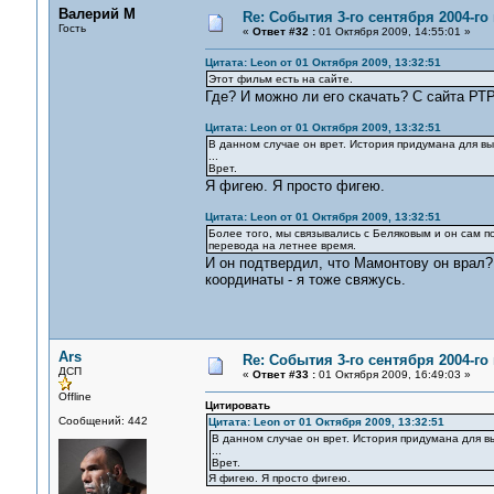
Валерий М
Re: События 3-го сентября 2004-го
Гость
«
Ответ #32 :
01 Октября 2009, 14:55:01 »
Цитата: Leon от 01 Октября 2009, 13:32:51
Этот фильм есть на сайте.
Где? И можно ли его скачать? С сайта РТР
Цитата: Leon от 01 Октября 2009, 13:32:51
В данном случае он врет. История придумана для вы
...
Врет.
Я фигею. Я просто фигею.
Цитата: Leon от 01 Октября 2009, 13:32:51
Более того, мы связывались с Беляковым и он сам по
перевода на летнее время.
И он подтвердил, что Мамонтову он врал?
координаты - я тоже свяжусь.
Ars
Re: События 3-го сентября 2004-го
ДСП
«
Ответ #33 :
01 Октября 2009, 16:49:03 »
Offline
Цитировать
Сообщений: 442
Цитата: Leon от 01 Октября 2009, 13:32:51
В данном случае он врет. История придумана для в
...
Врет.
Я фигею. Я просто фигею.