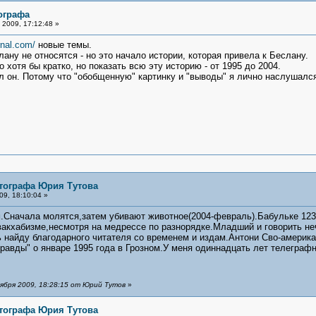
ографа
2009, 17:12:48 »
urnal.com/
новые темы.
ану не относятся - но это начало истории, которая привела к Беслану.
хотя бы кратко, но показать всю эту историю - от 1995 до 2004.
ел он. Потому что "обобщенную" картинку и "выводы" я лично наслушался
тографа Юрия Тутова
9, 18:10:04 »
.Сначала молятся,затем убивают животное(2004-февраль).Бабульке 123 
.в вакхабизме,несмотря на медрессе по разнорядке.Младший и говорить н
 найду благодарного читателя со временем и издам.Антони Сво-америк
равды" о январе 1995 года в Грозном.У меня одиннадцать лет телеграф
бря 2009, 18:28:15 от Юрий Тутов
»
тографа Юрия Тутова