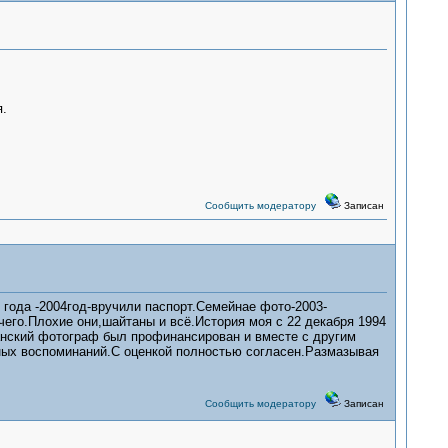
.
Сообщить модератору
Записан
года -2004год-вручили паспорт.Семейнае фото-2003-
ечего.Плохие они,шайтаны и всё.История моя с 22 декабря 1994
анский фотограф был профинансирован и вместе с другим
ных воспоминаний.С оценкой полностью согласен.Размазывая
Сообщить модератору
Записан