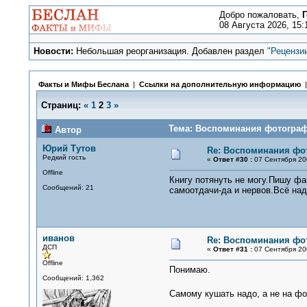
Добро пожаловать,
Г
08 Августа 2026, 15:
Новости:
Небольшая реорганизация. Добавлен раздел
"Рецензи
Факты и Мифы Беслана
|
Ссылки на дополнительную информацию
Страниц:
«
1
2
3
»
Тема: Воспоминания фотограф
Автор
Юрий Тутов
Re: Воспоминания фо
Редкий гость
«
Ответ #30 :
07 Сентября 200
Offline
Книгу потянуть не могу.Пишу фа
Сообщений: 21
самоотдачи-да и нервов.Всё на
иванов
Re: Воспоминания фо
ДСП
«
Ответ #31 :
07 Сентября 200
Offline
Понимаю.
Сообщений: 1,362
Самому кушать надо, а не на фо