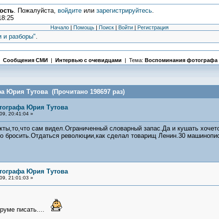
ость
. Пожалуйста,
войдите
или
зарегистрируйтесь
.
18:25
Начало
|
Помощь
|
Поиск
|
Войти
|
Регистрация
и и разборы"
.
|
Сообщения СМИ
|
Интервью с очевидцами
| Тема:
Воспоминания фотографа 
а Юрия Тутова (Прочитано 198697 раз)
тографа Юрия Тутова
9, 20:41:04 »
кты,то,что сам видел.Ограниченный словарный запас.Да и кушать хочет
до бросить.Отдаться революции,как сделал товарищ Ленин.30 машинопис
тографа Юрия Тутова
9, 21:01:03 »
руме писать....