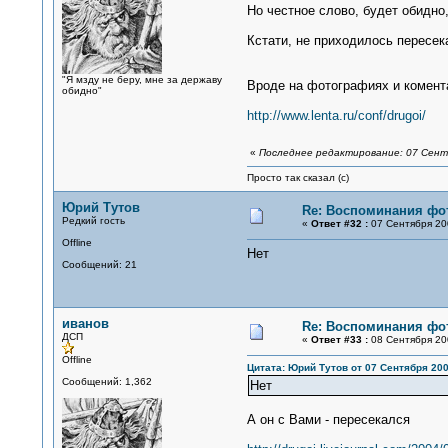
Но честное слово, будет обидно
Кстати, не приходилось пересек
"Я мзду не беру, мне за державу
Вроде на фотографиях и комент
обидно"
http://www.lenta.ru/conf/drugoi/
«
Последнее редактирование: 07 Сентя
Просто так сказал (с)
Юрий Тутов
Re: Воспоминания фо
Редкий гость
«
Ответ #32 :
07 Сентября 200
Offline
Нет
Сообщений: 21
иванов
Re: Воспоминания фо
ДСП
«
Ответ #33 :
08 Сентября 200
Offline
Цитата: Юрий Тутов от 07 Сентября 200
Сообщений: 1,362
Нет
А он с Вами - пересекался