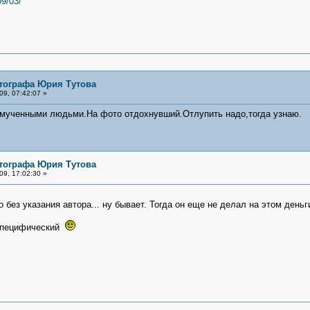
09/03/
тографа Юрия Тутова
9, 07:42:07 »
мученными людьми.На фото отдохнувший.Отлупить надо,тогда узнаю.
тографа Юрия Тутова
9, 17:02:30 »
без указания автора... ну бывает. Тогда он еще не делал на этом деньг
 специфический