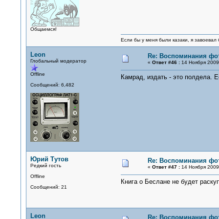
Общаемся!
Если бы у меня были казаки, я завоевал 
Leon
Re: Воспоминания фо
Глобальный модератор
«
Ответ #46 :
14 Ноября 2009,
Offline
Камрад, издать - это полдела. Е
Сообщений: 6,482
Юрий Тутов
Re: Воспоминания фо
Редкий гость
«
Ответ #47 :
14 Ноября 2009,
Offline
Книга о Беслане не будет раску
Сообщений: 21
Leon
Re: Воспоминания фо