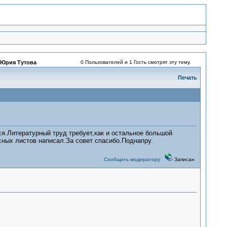
Юрия Тутова
0 Пользователей и 1 Гость смотрят эту тему.
Печать
ся.Литературный труд требует,как и остальное большой
ных листов написал.За совет спасибо.Поднапру.
Сообщить модератору
Записан