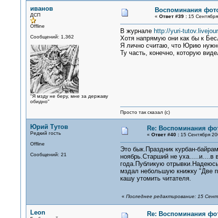
иванов
Воспоминания фот
ДСП
«
Ответ #39 :
15 Сентября 
Offline
В журнале
http://yuri-tutov.livejo
Сообщений: 1,362
Хотя напрямую они как бы к Бесл
Я лично считаю, что Юрию нужно 
Ту часть, конечно, которую вид
"Я мзду не беру, мне за державу
обидно"
Просто так сказал (с)
Юрий Тутов
Re: Воспоминания фо
Редкий гость
«
Ответ #40 :
15 Сентября 200
Offline
Это бык.Праздник курбан-байрам
Сообщений: 21
ноябрь.Старший не уха.....и...
года.Публикую отрывки.Надеюсь
мздал небольшую книжку "Две п
кашу утомить читателя.
«
Последнее редактирование: 15 Сентя
Leon
Re: Воспоминания фо