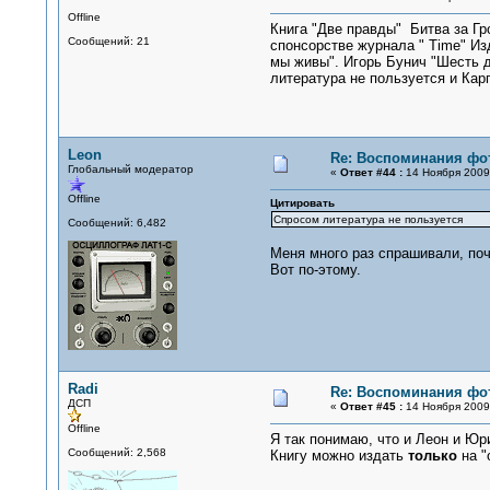
Offline
Книга "Две правды" Битва за Гр
Сообщений: 21
спонсорстве журнала " Time" И
мы живы". Игорь Бунич "Шесть д
литература не пользуется и Карп
Leon
Re: Воспоминания фо
Глобальный модератор
«
Ответ #44 :
14 Ноября 2009,
Offline
Цитировать
Спросом литература не пользуется
Сообщений: 6,482
Меня много раз спрашивали, поч
Вот по-этому.
Radi
Re: Воспоминания фо
ДСП
«
Ответ #45 :
14 Ноября 2009,
Offline
Я так понимаю, что и Леон и Юр
Сообщений: 2,568
Книгу можно издать
только
на "