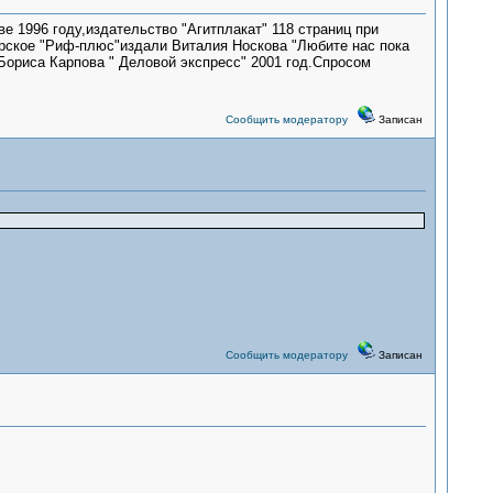
е 1996 году,издательство "Агитплакат" 118 страниц при
ирское "Риф-плюс"издали Виталия Носкова "Любите нас пока
 Бориса Карпова " Деловой экспресс" 2001 год.Спросом
Сообщить модератору
Записан
Сообщить модератору
Записан