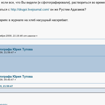
, если все, что Вы видели (и сфотографировали), раствориться во време
аться с
http://drugoi.livejournal.com/
он же Рустем Адагамов?
ариях в журнале на хлеб насущный наскребает.
бря 2009, 21:16:46 от иванов
»
тографа Юрия Тутова
9, 21:59:47 »
тографа Юрия Тутова
9, 05:40:47 »
9, 21:59:47