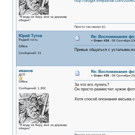
http://drugoi.livejournal.com/2004/
"Я мзду не беру, мне за державу
обидно"
Просто так сказал (с)
Юрий Тутов
Re: Воспоминания фо
Редкий гость
«
Ответ #34 :
08 Сентября 200
Offline
Привык общаться с усталыми,из
Сообщений: 21
иванов
Re: Воспоминания фо
ДСП
«
Ответ #35 :
08 Сентября 200
Offline
За что его лупить?
Сообщений: 1,362
Он просто разместил чужое фото 
Хотя способ опознания весьма
"Я мзду не беру, мне за державу
обидно"
Просто так сказал (с)