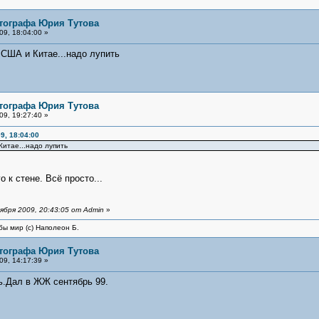
тографа Юрия Тутова
9, 18:04:00 »
США и Китае...надо лупить
тографа Юрия Тутова
9, 19:27:40 »
9, 18:04:00
итае...надо лупить
 к стене. Всё просто...
бря 2009, 20:43:05 от Admin
»
бы мир (с) Наполеон Б.
тографа Юрия Тутова
9, 14:17:39 »
ь.Дал в ЖЖ сентябрь 99.