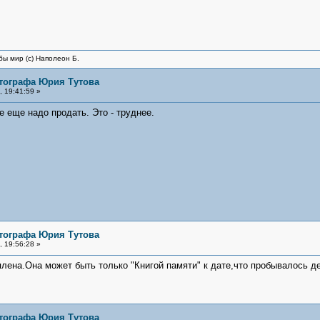
бы мир (с) Наполеон Б.
тографа Юрия Тутова
 19:41:59 »
е еще надо продать. Это - труднее.
тографа Юрия Тутова
 19:56:28 »
плена.Она может быть только "Книгой памяти" к дате,что пробывалось д
тографа Юрия Тутова