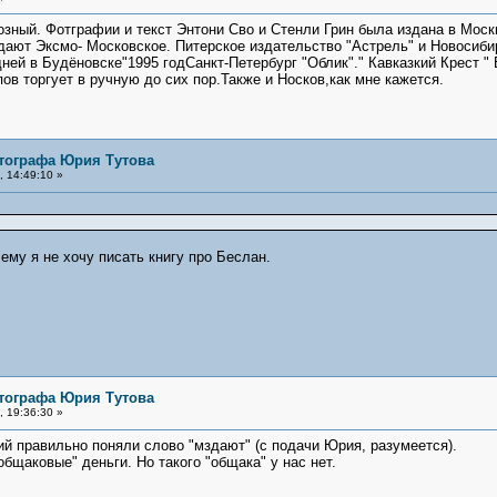
озный. Фотграфии и текст Энтони Сво и Стенли Грин была издана в Москв
здают Эксмо- Московское. Питерское издательство "Астрель" и Новосиб
ней в Будёновске"1995 годСанкт-Петербург "Облик"." Кавказкий Крест "
ов торгует в ручную до сих пор.Также и Носков,как мне кажется.
тографа Юрия Тутова
 14:49:10 »
ему я не хочу писать книгу про Беслан.
тографа Юрия Тутова
 19:36:30 »
ий правильно поняли слово "мздают" (с подачи Юрия, разумеется).
общаковые" деньги. Но такого "общака" у нас нет.