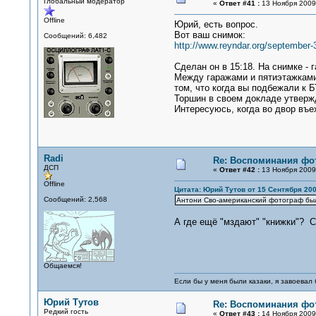
Глобальный модератор
«
Ответ #41 :
13 Ноября 2009,
Offline
Юрий, есть вопрос.
Вот ваш снимок:
Сообщений: 6,482
http://www.reyndar.org/september
Сделан он в 15:18. На снимке -
Между гаражами и пятиэтажками
том, что когда вы подбежали к 
Торшин в своем докладе утвержд
Интересуюсь, когда во двор въе
Radi
Re: Воспоминания фо
ДСП
«
Ответ #42 :
13 Ноября 2009,
Offline
Цитата: Юрий Тутов от 15 Сентября 200
Сообщений: 2,568
Антони Сво-американский фотограф был
А где ещё "мздают" "книжки"? С
Общаемся!
Если бы у меня были казаки, я завоевал 
Юрий Тутов
Re: Воспоминания фо
Редкий гость
«
Ответ #43 :
14 Ноября 2009,