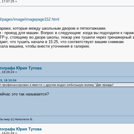
 17:07:25 »
-3/pages/image/imagepage152.html
 гаражи, которые между школьным двором и пятиэтажками.
 - проезд для машин. Вопрос в следующем: когда вы подходили к гараж
БТР-у, стоящему во дворе школы, пожар уже тушили через тренажерный з
ает, что тушить начали в 15:25, что соответствует вашим снимкам.
хала машина, чтобы внести уточнения в галерею.
тографа Юрия Тутова
 18:28:24 »
9, 18:10:04
 профинансирован и вместе с другим мздал небольшую книжку "Две правды"
ейчас это так называется?
бы мир (с) Наполеон Б.
тографа Юрия Тутова
 14:01:34 »