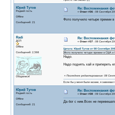
Юрий Тутов
Re: Воспоминания фо
Редкий гость
«
Ответ #36 :
08 Сентября 200
Offline
Фото получило четыре премии в 
Сообщений: 21
Radi
Re: Воспоминания фо
ДСП
«
Ответ #37 :
08 Сентября 200
Offline
Цитата: Юрий Тутов от 08 Сентября 200
Сообщений: 2,568
Фото получило четыре премии в США и К
Надо.
Надо поднять хай и припереть его
«
Последнее редактирование: 08 Сентя
Общаемся!
Если бы у меня были казаки, я завоевал 
Юрий Тутов
Re: Воспоминания фо
Редкий гость
«
Ответ #38 :
09 Сентября 200
Offline
Да бог с ним.Всех не перевешат
Сообщений: 21