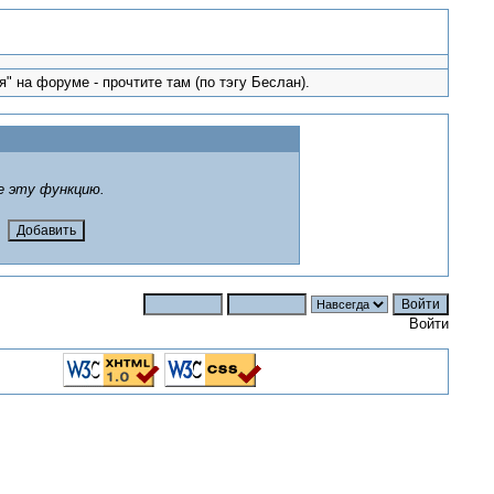
" на форуме - прочтите там (по тэгу Беслан).
е эту функцию.
Войти