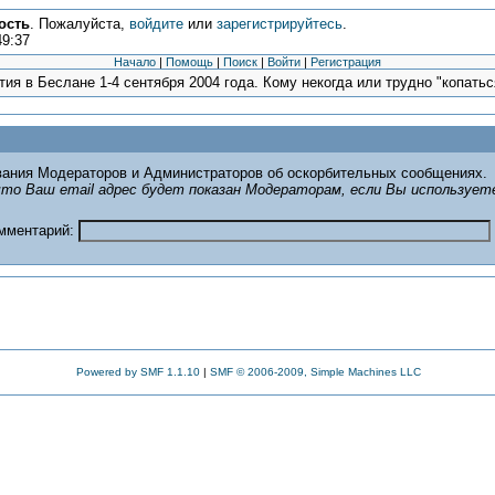
ость
. Пожалуйста,
войдите
или
зарегистрируйтесь
.
49:37
Начало
|
Помощь
|
Поиск
|
Войти
|
Регистрация
ия в Беслане 1-4 сентября 2004 года. Кому некогда или трудно "копаться
ания Модераторов и Администраторов об оскорбительных сообщениях.
то Ваш email адрес будет показан Модераторам, если Вы использует
омментарий:
Powered by SMF 1.1.10
|
SMF © 2006-2009, Simple Machines LLC