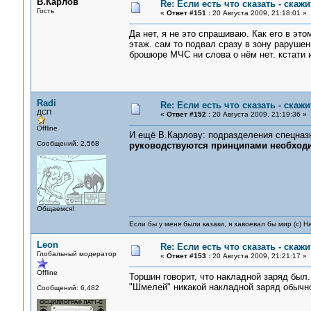
В.Карлов
Re: Если есть что сказать - скажит
Гость
«
Ответ #151 :
20 Августа 2009, 21:18:01 »
Да нет, я не это спрашиваю. Как его в эт
этаж. сам то подвал сразу в зону рарушен
брошюре МЧС ни слова о нём нет. кстати 
Radi
Re: Если есть что сказать - скажит
ДСП
«
Ответ #152 :
20 Августа 2009, 21:19:36 »
Offline
И ещё В.Карлову: подразделения спецназ
Сообщений: 2,568
руководствуются принципами необходи
Общаемся!
Если бы у меня были казаки, я завоевал бы мир (с) Н
Leon
Re: Если есть что сказать - скажит
Глобальный модератор
«
Ответ #153 :
20 Августа 2009, 21:21:17 »
Offline
Торшин говорит, что накладной заряд был
"Шмелей" никакой накладной заряд обычно
Сообщений: 6,482