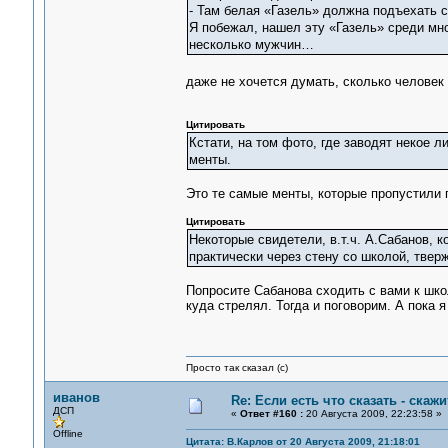
- Там белая «Газель» должна подъехать с 
Я побежал, нашел эту «Газель» среди м
несколько мужчин…
даже не хочется думать, сколько челове
Цитировать
Кстати, на том фото, где заводят некое л
менты.
Это те самые менты, которые пропустили 
Цитировать
Некоторые свидетели, в.т.ч. А.Сабанов, 
практически через стену со школой, тверж
Попросите Сабанова сходить с вами к школ
куда стрелял. Тогда и поговорим. А пока я
Просто так сказал (с)
иванов
Re: Если есть что сказать - скажит
ДСП
«
Ответ #160 :
20 Августа 2009, 22:23:58 »
Offline
Цитата: В.Карлов от 20 Августа 2009, 21:18:01