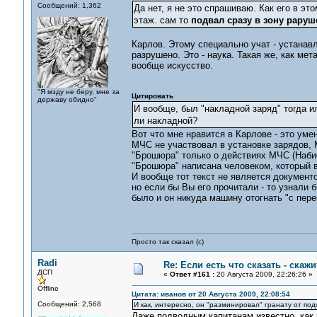
Сообщений: 1,362
Да нет, я не это спрашиваю. Как его в эт
этаж. сам то
подвал сразу в зону раруш
Карлов. Этому специально учат - устанав
разрушено. Это - наука. Такая же, как ме
вообще искусство.
"Я мзду не беру, мне за
Цитировать
державу обидно"
И вообще, был "накладной заряд" тогда ил
ли накладной?
Вот что мне нравится в Карлове - это уме
МЧС не участвовал в установке зарядов,
"Брошюра" только о действиях МЧС (Набие
"Брошюра" написана человеком, который в
И вообще тот текст не является документ
но если бы Вы его прочитали - то узнали
было и он никуда машину отогнать "с переп
Просто так сказал (с)
Radi
Re: Если есть что сказать - скажит
ДСП
«
Ответ #161 :
20 Августа 2009, 22:26:26 »
Offline
Цитата: иванов от 20 Августа 2009, 22:08:54
Сообщений: 2,568
И как, интересно, он "разминировал" гранату от по
Даже подводным капитанам известно, как 