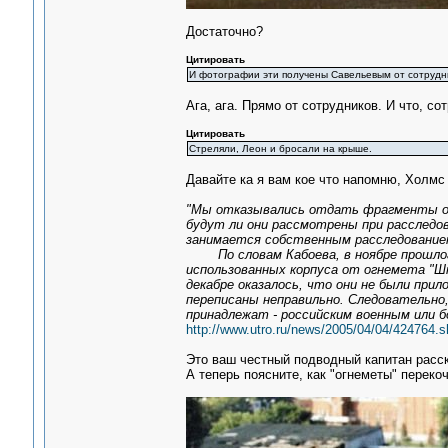
Достаточно?
Цитировать
И фотографии эти получены Савельевым от сотрудн
Ага, ага. Прямо от сотрудников. И что, с
Цитировать
Стреляли, Леон и бросали на крыше.
Давайте ка я вам кое что напомню, Холм
"Мы отказывались отдать фрагменты огн
будут ли они рассмотрены при расследов
занимается собственным расследованием
По словам Кабоева, в ноябре прошлого
использованных корпуса от огнемета "Ш
декабре оказалось, что они не были прил
переписаны неправильно. Следовательно
принадлежат - российским военным или б
http://www.utro.ru/news/2005/04/04/424764.s
Это ваш честный подводный капитан расск
А теперь поясните, как "огнеметы" переко