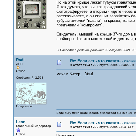
Но на этой крыше лежат тубусы гранатоме
Я так думаю, что вы, как гражданский чел
фотографируете, а вторым - идете через 
рассказываете, а он спешит заработать бл
тубусы шмелей "нашли" на крыше, только 
предъявили "компромат".
Свидетель, бывший на крыше 37-го дома в
снайперы. Так что можете найти деятеля,
«
Последнее редактирование: 20 Августа 2009, 23
Radi
Re: Если есть что сказать - скажит
ДСП
«
Ответ #164 :
20 Августа 2009, 22:46:39 »
Offline
мечем бисер... Увы!
Сообщений: 2,568
Общаемся!
Если бы у меня были казаки, я завоевал бы мир (с) Н
Leon
Re: Если есть что сказать - скажит
Глобальный модератор
«
Ответ #165 :
20 Августа 2009, 23:11:13 »
Offline
Цитировать