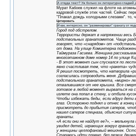
А откуда текст? Уж больно он литературно-гладкий 
Мурат Кабоев служил на флоте на атомны
кадровой службе этих частей. Сейчас пер
"Плакал дождь холодными слезами". то, чт
Цитировать
И как, интересно, он "разминировал" гранату от по
Город под обстрелом.
Террористы держат в напряжении весь Бе
подствольных гранатометов. Чаще разд
говорят, что «снарядом» от «подствольн
от дома. На улице Коминтерна подожжена
Таймураза Гасиева. Женщина рассказыва
многоэтажном доме номер 14 по улице Ки
- В этот момент сын спускался по лестн
явно счастливая тем, что «ракета» чудо
Я решил посмотреть, что натворила «ра
согласилась сопроводить меня. Добравш
подствольного гранатомета, «мирно» ле
отвалившаяся от нее крышка. Все смерт
готовое в любой момент вырваться на св
излете она попал в стену, и отбила кус
Чтобы избежать беды, если вдруг дети 
глаз. Осторожно поднял и отнес в конец 
присмотреть до прибытия саперов, чтобы
нашел саперов спецназа, объяснил ситуа
гранаты.
«А если они не найдут ее?», – мелькнула
увидел детей, играющих вокруг гранаты. 
у женщины целлофановый мешочек. Осторо
Стараюсь идти плавно, без резких движе