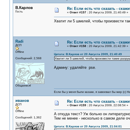
В.Карлов
Re: Если есть что сказать - скажит
Гость
«
Ответ #157 :
20 Августа 2009, 21:40:49 »
Хватит ли 5 шмелей, чтобы произвести та
Radi
Re: Если есть что сказать - скажит
ДСП
«
Ответ #158 :
20 Августа 2009, 21:42:39 »
Offline
Цитата: В.Карлов от 20 Августа 2009, 21:40:49
Сообщений: 2,568
Хватит ли 5 шмелей, чтобы произвести такие разру
Админу: удаляйте pse.
Общаемся!
Если бы у меня были казаки, я завоевал бы мир (с) Н
иванов
Re: Если есть что сказать - скажит
ДСП
«
Ответ #159 :
20 Августа 2009, 22:08:54 »
Offline
А откуда текст? Уж больно он литературно
Сообщений: 1,362
Тем не менее - несколько в самом деле о
Цитата: В.Карлов от 20 Августа 2009, 21:04:01