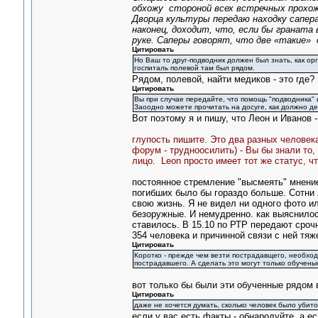
обхожу стороной всех встречных прохожих
Дворца культуры передаю находку сапера
наконец, доходит, что, если бы граната
руке. Саперы говорят, что две «такие»
Цитировать
Но Ваш то друг-подводник должен был знать, как ор
госпиталь полевой там был рядом.
Рядом, полевой, найти медиков - это где?
Цитировать
Вы при случае передайте, что помощь "подводника" 
Заоодно можете прочитать на досуге, как должно де
Вот поэтому я и пишу, что Леон и Иванов -
глупость пишите. Это два разных человек
форум - трудноосилить) - Вы бы знали то, 
лицо. Leon просто имеет тот же статус, 
постоянное стремление "высмеять" мнение 
погибших было бы гораздо больше. Сотни
свою жизнь. Я не видел ни одного фото и
безоружные. И немудренно. как выяснило
ставилось. В 15.10 по РТР передают сроч
354 человека и причинной связи с ней тяж
Цитировать
Коротко - прежде чем везти пострадавщего, необхо
пострадавшего. А сделать это могут только обученые
вот только бы были эти обученные рядом 
Цитировать
даже не хочется думать, сколько человек было убит
если у вас есть факты - обнародуйте, а е