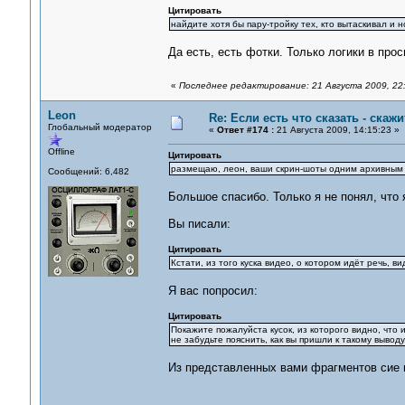
Цитировать
найдите хотя бы пару-тройку тех, кто вытаскивал и 
Да есть, есть фотки. Только логики в прос
«
Последнее редактирование: 21 Августа 2009, 22
Leon
Re: Если есть что сказать - скажит
Глобальный модератор
«
Ответ #174 :
21 Августа 2009, 14:15:23 »
Offline
Цитировать
размещаю, леон, ваши скрин-шоты одним архивны
Сообщений: 6,482
Большое спасибо. Только я не понял, что 
Вы писали:
Цитировать
Кстати, из того куска видео, о котором идёт речь, 
Я вас попросил:
Цитировать
Покажите пожалуйста кусок, из которого видно, что и
не забудьте пояснить, как вы пришли к такому выводу
Из представленных вами фрагментов сие 