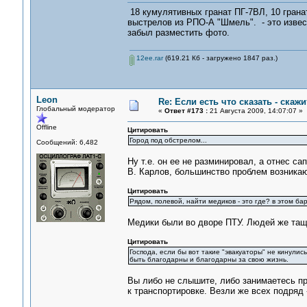
18 кумулятивных гранат ПГ-7ВЛ, 10 гранат
выстрелов из РПО-А "Шмель". - это извес
забыл разместить фото.
12ee.rar
(619.21 Кб - загружено 1847 раз.)
Leon
Re: Если есть что сказать - скажит
Глобальный модератор
«
Ответ #173 :
21 Августа 2009, 14:07:07 »
Offline
Цитировать
Город под обстрелом...
Сообщений: 6,482
Ну т.е. он ее не разминировал, а отнес са
В. Карлов, большинство проблем возникаю
Цитировать
Рядом, полевой, найти медиков - это где? в этом ба
Медики были во дворе ПТУ. Людей же тащ
Цитировать
Господа, если бы вот такие "эвакуаторы" не кинули
быть благодарны и благодарны за свою жизнь.
Вы либо не слышите, либо занимаетесь пр
к транспортировке. Везли же всех подряд 