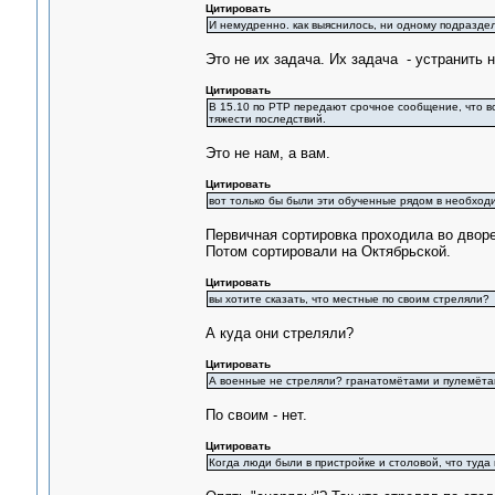
Цитировать
И немудренно. как выяснилось, ни одному подразде
Это не их задача. Их задача - устранить
Цитировать
В 15.10 по РТР передают срочное сообщение, что вс
тяжести последствий.
Это не нам, а вам.
Цитировать
вот только бы были эти обученные рядом в необход
Первичная сортировка проходила во дворе
Потом сортировали на Октябрьской.
Цитировать
вы хотите сказать, что местные по своим стреляли?
А куда они стреляли?
Цитировать
А военные не стреляли? гранатомётами и пулемёт
По своим - нет.
Цитировать
Когда люди были в пристройке и столовой, что туда