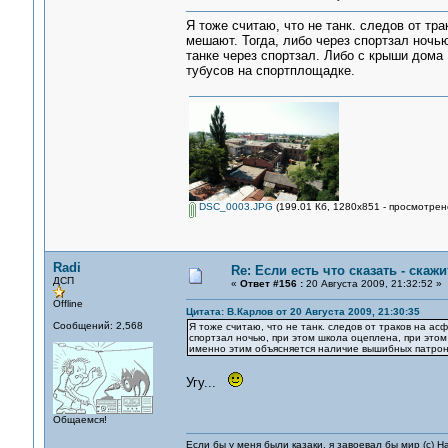
Я тоже считаю, что не танк. следов от тр
мешают. Тогда, либо через спортзал ночью
танке через спортзал. Либо с крыши дома
тубусов на спортплощадке.
DSC_0003.JPG
(199.01 Кб, 1280x851 - просмотрен
Radi
Re: Если есть что сказать - скажит
ДСП
«
Ответ #156 :
20 Августа 2009, 21:32:52 »
Offline
Цитата: В.Карлов от 20 Августа 2009, 21:30:35
Сообщений: 2,568
Я тоже считаю, что не танк. следов от траков на ас
спортзал ночью, при этом школа оцеплена, при этом 
именно этим объясняется наличие вышибных патроно
Угу...
Общаемся!
Если бы у меня были казаки, я завоевал бы мир (с) Н