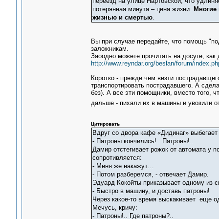
переезд на улице Нартовской, что удлиня
потерянная минута – цена жизни.
Многие 
жизнью и смертью
.
Вы при случае передайте, что помощь "по
заложникам.
Заоодно можете прочитать на досуге, как
http://www.reyndar.org/beslan/forum/index.ph
Коротко - прежде чем везти пострадавщег
транспортировать пострадавшего. А сдела
без). А все эти помощники, вместо того, 
дальше - пихали их в машины и увозили о
Цитировать
Вдруг со двора кафе «Дидинаг» выбегает
- Патроны кончились!.. Патроны!..
Дамир отстегивает рожок от автомата у п
сопротивляется:
- Меня же накажут…
- Потом разберемся, - отвечает Дамир.
Эдуард Кокойты приказывает одному из с
- Быстро в машину, и доставь патроны!
Через какое-то время выскакивает еще о
Мечусь, кричу:
- Патроны!.. Где патроны?..