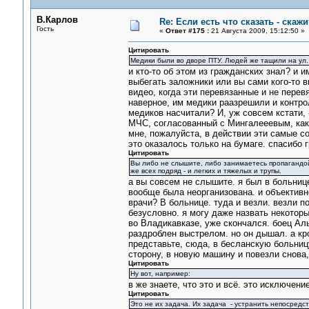
В.Карлов
Re: Если есть что сказать - скажит
Гость
«
Ответ #175 :
21 Августа 2009, 15:12:50 »
Цитировать
Медики были во дворе ПТУ. Людей же тащили на ул.
и кто-то об этом из гражданских знал? и 
выбегать заложники или вы сами кого-то в
видео, когда эти перевязанные и не пере
наверное, им медики раазрешили и контро
медиков насчитали? И, уж совсем кстати,
МЧС, согласованный с Мингалееевым, как о
мне, пожалуйста, в действии эти самые с
это оказалось только на бумаге. спасибо 
Цитировать
Вы либо не слышите, либо занимаетесь пропагандой
же всех подряд - и легких и тяжелых и трупы.
а вы совсем не слышите. я был в больнице.
вообще была неорганизована. и объективно
врачи? В больнице. туда и везли. везли п
безусловно. я могу даже назвать некоторы
во Владикавказе, уже скончался. боец Аль
раздроблен выстрелом. но он дышал. а кр
представьте, сюда, в бесланскую больниц
сторону, в новую машину и повезли снова,
Цитировать
Ну вот, например:
в же знаете, что это и всё. это исключен
Цитировать
Это не их задача. Их задача - устранить непосредс