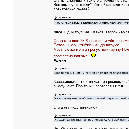
Опять "снаряды"? Так кто стрелял по стол
Вас замкнуло что ли? Уже объясняли и вы
сознательно лжете?
Цитировать
что спецназом задержан и опознан или не
Двое. Один труп без штанов, второй - Кул
Опознаны еще 25 боевиков - и убиты на ме
Остальные убиты/погибли до штрума.
Местные же менты пропустили группу Полк
профессионализме.
Админ
Цитировать
Моя то ложь в чём? В том, что я слова Азамата пер
Корреспондент не отвечает за респондена
выслушают. Про танки, вертолеты и т.п.
Цитировать
У него отец там погиб, многолетний директор этой 
Это дает индульгенцию?
Цитировать
Я задал конкретный вопрос человеку, который был та
Читайте внимательно, что вам отвечают и 