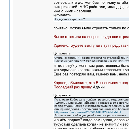
вот-вот. а кто должен был по плану штаба
риторический. МЧС работали, молодцы, вр
иже с ними - сволочи.
Цитировать
А куда они стреляли?
понятно, можно было стрелять только по 
Вы не ответили на вопрос - куда они стре
Удалено. Будете выступать тут представи
Цитировать
Опять "снаряды"? Так кто стрелял по столовой то? И
Вас замкнуло что ли? Уже объясняли и выясняли, чт
и где я лгу? у меня там родственники был
как укрываясь заложниками террористы ух
Ещё раз повторяю вам, именно вам, нельз
Карлов, объясните, что Вы понимаете под
Последний раз прошу
Админ.
Цитировать
По словам Кабоева, в ноябре прошлого года жител
"Шмель". Они были найдены на крыше д.39 в Школьном
прокуратуры, номера с корпусов были переписаны н
они принадлежат - российским военным или боевика
http://www.utro.ru/news/2005/04/04/424764.shtml
Это ваш честный подводный капитан рассказывает.
и в чём подвох? когда вам нужно, слова 
тубусами сделана когда? не значит ли это
если уж цитировать Кабоева, то в первоист