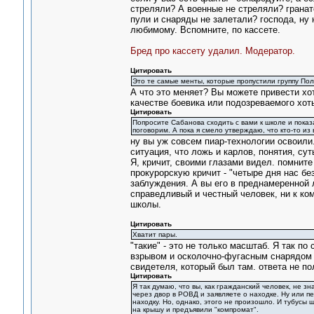
стреляли? А военные не стреляли? гранат
пули и снаряды не залетали? господа, ну 
любимому. Вспомните, по кассете.
Бред про кассету удалил. Модератор.
Цитировать
Это те самые менты, которые пропустили группу Пол
А что это меняет? Вы можете привести хо
качестве боевика или подозреваемого хоть
Цитировать
Попросите Сабанова сходить с вами к школе и показат
поговорим. А пока я смело утверждаю, что кто-то из в
ну вы уж совсем пиар-технологии освоили
ситуация, что ложь и карлов, понятия, су
Я, кричит, своими глазами видел. помните
прокурорскую кричит - "четыре дня нас бе
заблуждения. А вы его в преднамеренной л
справедливый и честный человек, ни к ком
школы.
Цитировать
Хватит пары.
"такие" - это не только масштаб. Я так 
взрывом и осколочно-фугасным снарядом д
свидетеля, который был там. ответа не по
Цитировать
Я так думаю, что вы, как гражданский человек, не 
через двор в РОВД и заявляете о находке. Ну или п
находку. Но, однако, этого не произошло. И тубусы 
на крышу и предъявили "компромат".