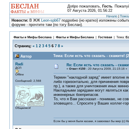
Добро пожаловать,
Гость
. Пожалу
07 Августа 2026, 01:56:22
Начало
|
Помо
Новости:
В ЖЖ
Leon-spb67
подробно (но кратко) изложены событи
форуме - прочтите там (по тэгу Беслан).
Факты и Мифы Беслана
|
Факты и Мифы Беслана
|
Гостевая
| Тема:
Ес
Страниц:
«
1
2
3
4
5
6
7
8
»
Тема: Если есть что сказать - скажите! (
Автор
Radi
Re: Если есть что сказать - скажит
ДСП
«
Ответ #150 :
20 Августа 2009, 21:15:16 »
Offline
Термин "накладной заряд" имеет вполне я
Сообщений: 2,568
либо горизонтально, для причинения повре
пр.), а также для уничтожения иных минн
Накладными зарядами могут являться как
инженерных боеприпасов.
То, что я Вам рассказал - понимаю, не сов
зловещего... Спросите у Ваших коллег-го
Общаемся!
Если бы у меня были казаки, я завоевал бы мир (с) Н