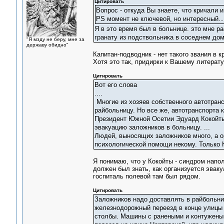
Цитировать
Вопрос - откуда Вы знаете, что кричали 
PS момент не ключевой, но интересный.
..
Я в это время был в больнице. это мне 
гранату из подствольника в соседнем дом
"Я мзду не беру, мне за
державу обидно"
Капитан-подводник - нет такого звания в к
Хотя это так, придирки к Вашему литерат
Цитировать
Вот его слова
....
Многие из хозяев собственного автотран
райбольницу. Но все же, автотранспорта 
Президент Южной Осетии Эдуард Кокойты 
эвакуацию заложников в больницу. ...
Людей, выносящих заложников много, а о
психологической помощи некому. Только К
Я понимаю, что у Кокойты - синдром напол
должен был знать, как организуется эвак
госпиталь полевой там был рядом.
Цитировать
Заложников надо доставлять в райбольни
железнодорожный переезд в конце улицы 
столбы. Машины с ранеными и контужены