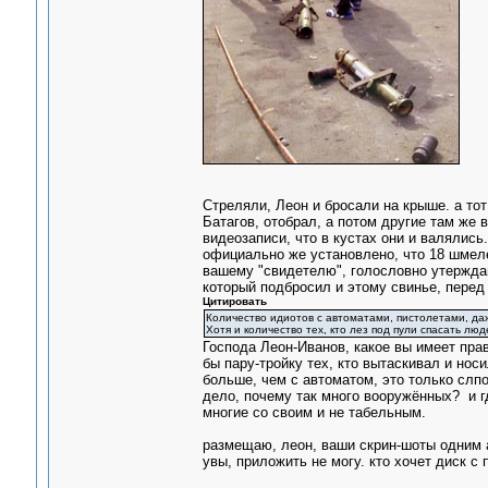
Стреляли, Леон и бросали на крыше. а тот 
Батагов, отобрал, а потом другие там же в
видеозаписи, что в кустах они и валялись
официально же установлено, что 18 шмелей
вашему "свидетелю", голословно утержда
который подбросил и этому свинье, перед 
Цитировать
Количество идиотов с автоматами, пистолетами, даж
Хотя и количество тех, кто лез под пули спасать лю
Господа Леон-Иванов, какое вы имеет пра
бы пару-тройку тех, кто вытаскивал и нос
больше, чем с автоматом, это только слпо
дело, почему так много вооружённых? и г
многие со своим и не табельным.
размещаю, леон, ваши скрин-шоты одним а
увы, приложить не могу. кто хочет диск 