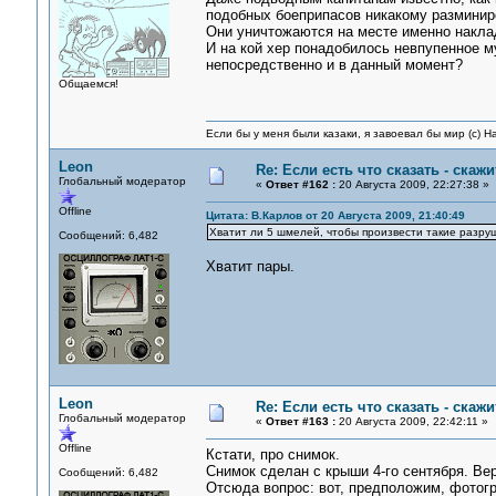
подобных боеприпасов никакому разминир
Они уничтожаются на месте именно накла
И на кой хер понадобилось невпупенное м
непосредственно и в данный момент?
Общаемся!
Если бы у меня были казаки, я завоевал бы мир (с) Н
Leon
Re: Если есть что сказать - скажит
Глобальный модератор
«
Ответ #162 :
20 Августа 2009, 22:27:38 »
Offline
Цитата: В.Карлов от 20 Августа 2009, 21:40:49
Хватит ли 5 шмелей, чтобы произвести такие разру
Сообщений: 6,482
Хватит пары.
Leon
Re: Если есть что сказать - скажит
Глобальный модератор
«
Ответ #163 :
20 Августа 2009, 22:42:11 »
Offline
Кстати, про снимок.
Снимок сделан с крыши 4-го сентября. Ве
Сообщений: 6,482
Отсюда вопрос: вот, предположим, фотогр