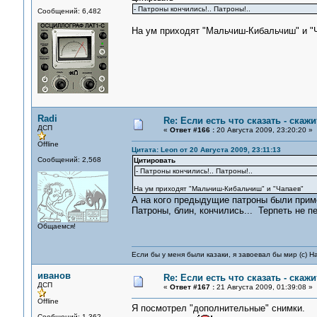
- Патроны кончились!.. Патроны!..
Сообщений: 6,482
На ум приходят "Мальчиш-Кибальчиш" и "
Radi
Re: Если есть что сказать - скажит
ДСП
«
Ответ #166 :
20 Августа 2009, 23:20:20 »
Offline
Цитата: Leon от 20 Августа 2009, 23:11:13
Сообщений: 2,568
Цитировать
- Патроны кончились!.. Патроны!..
На ум приходят "Мальчиш-Кибальчиш" и "Чапаев"
А на кого предыдущие патроны были прим
Патроны, блин, кончились... Терпеть не 
Общаемся!
Если бы у меня были казаки, я завоевал бы мир (с) Н
иванов
Re: Если есть что сказать - скажит
ДСП
«
Ответ #167 :
21 Августа 2009, 01:39:08 »
Offline
Я посмотрел "дополнительные" снимки.
Сообщений: 1,362