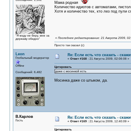
Мама родная
Количество идиотов с автоматами, пистоле
Хотя и количество тех, кто лез под пули 
"Я мзду не беру, мне за
«
Последнее редактирование: 21 Августа 2009, 02:
державу обидно"
Просто так сказал (с)
Leon
Re: Если есть что сказать - скажит
Глобальный модератор
«
Ответ #168 :
21 Августа 2009, 02:06:08 »
Offline
Цитировать
даже с мосинкой есть
Сообщений: 6,482
Мосинка даже со штыком, да.
В.Карлов
Re: Если есть что сказать - скажит
Гость
«
Ответ #169 :
21 Августа 2009, 12:40:09 »
Цитировать