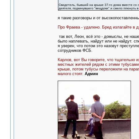
Свидетель, бывший на крыше 37-го дома вместе со с
деятеля, подкинувшего "вещдоки" и смело плюнуть в
я такие разговоры и от высокопоставленн
Про Фраева - удалено. Бред излагайте в д
так вот, Леон, всё это - домыслы, не на
было наплевать, найдут или не найдут. сп
я уверен, что потом это назовут преступ
сотрудников ФСБ.
Карлов, вот Вы говорите, что тщательно 
местных жителей рядом с этими тубусами
крыше, потом тубусы переложили на пара
малого стоят.
Админ