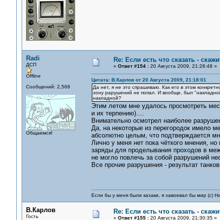
Radi
Re: Если есть что сказать - скажит
ДСП
«
Ответ #154 :
20 Августа 2009, 21:28:48 »
Offline
Цитата: В.Карлов от 20 Августа 2009, 21:18:01
Сообщений: 2,568
Да нет, я не это спрашиваю. Как его в этом конкрет
зону рарушений не попал. И вообще, был "накладной
накладной?
Этим летом мне удалось просмотреть мес
и их терпению)....
Внимательно осмотрел наиболее разрушенн
Да, на некоторые из перегородок имело м
Общаемся!
абсолютно целым, что подтверждается м
Лично у меня нет пока чёткого мнения, н
заряды для проделывания проходов в меж
не могло повлечь за собой разрушений не
Все прочие разрушения - результат танко
Если бы у меня были казаки, я завоевал бы мир (с) Н
В.Карлов
Re: Если есть что сказать - скажит
Гость
«
Ответ #155 :
20 Августа 2009, 21:30:35 »