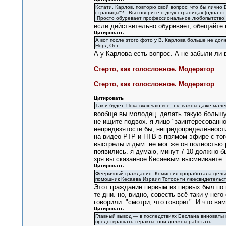
Кстати, Карлов, повторю свой вопрос: что бы личн
страницы"? Вы говорите о двух страницах (одна от
Просто обуревает профессиональное любопытство
если действительно обуревает, обещайте 
Цитировать
А вот после этого фото у В. Карлова больше не дол
Норд-Ост
А у Карлова есть вопрос. А не забыли ли 
Стерто, как голословное. Модератор
Стерто, как голословное. Модератор
Цитировать
Так и будет. Пока включаю всё, т.к. важны даже ма
вообще вы молодец. делать такую большую
не ищите подвох. я лицо "заинтересованно
непредвзятости бы, непредопределённости
на видео РТР и НТВ в прямом эфире с того
выстрелы и дым. не мог же он полностью р
появились. я думаю, минут 7-10 должно б
зря вы сказанное Кесаевым высмеиваете.
Цитировать
Фееричный гражданин. Комиссия проработала целый 
помощник Кесаева Израил Тотоонти лжесвидетельств
Этот гражданин первым из первых был по
те дни. но, видно, совесть всё-таки у нег
говорили: "смотри, что говорит". И что в
Цитировать
Главный вывод — в последствиях Беслана виноваты в
предотвращать теракты, они должны работать.