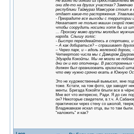
Не видно ни одного из представителей м
они где-то на других участках? Замечаю
республики Таймураз Мамсуров стоит в о
отдает какие-то распоряжения. Улавлив
- Преградите все выходы с территории ш
Нехватает не только машин скорой помощ
чтобы соорудить носилки хотя бы из ш
… Прохожу мимо группы молодых мужчин
народа. Слышу голос:
- Быстро переодевайтесь в спортивки, и 
– А как добираться? – спрашивает друго
– Через парк, и – вдоль железной дороги,
Четвертого числа мы с Дамиром Дауров
Эдуарда Кокойты. Мы не могли не поблаг
дни он и его ополченцы. В расстроенных
должен был организовать кризисный шта
что ему нужно срочно ехать в Южную Ос
Это не художественный вымысел, мне под
тоже. Кстати, на том фото, где заводят н
менты. Бригада Кокойти блыли все в чёрно
Мне вот что интересно, Ради. Я до сих по
он? Некоторые свидетели, в.т.ч. А.Сабан
практически через стену со школой, тверж
Владикавказе искал отца, вы то там были.
"наложить" и как?
Leon