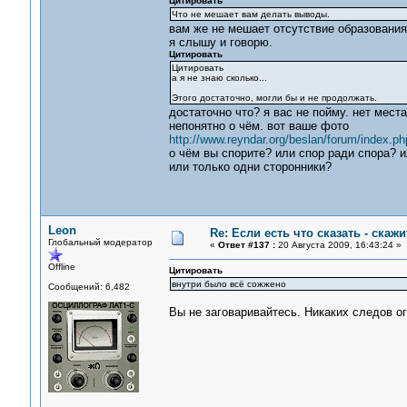
Цитировать
Что не мешает вам делать выводы.
вам же не мешает отсутствие образования
я слышу и говорю.
Цитировать
Цитировать
а я не знаю сколько...
Этого достаточно, могли бы и не продолжать.
достаточно что? я вас не пойму. нет мест
непонятно о чём. вот ваше фото
http://www.reyndar.org/beslan/forum/index.ph
о чём вы спорите? или спор ради спора? и
или только одни сторонники?
Leon
Re: Если есть что сказать - скажит
Глобальный модератор
«
Ответ #137 :
20 Августа 2009, 16:43:24 »
Offline
Цитировать
внутри было всё сожжено
Сообщений: 6,482
Вы не заговаривайтесь. Никаких следов о