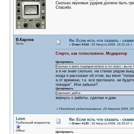
Сколько звуковых ударов должно быть пр
Спасибо.
В.Карлов
Re: Если есть что сказать - скажит
Гость
«
Ответ #134 :
20 Августа 2009, 16:31:10 »
Стерто, как голословное. Модератор
Цитировать
Сколько и каких снарядов попало в тот класс - вы не 
а я не знаю сколько. на стенах рядом вы
когда я рассказал об этом, вы меня "попр
а от времени, т.к. всё протекало. не буд
поездке". Или забыли?
Цитировать
Скриншот дайте.
вернусь с работы, сделаю и дам.
«
Последнее редактирование: 20 Августа 2009, 20
Leon
Re: Если есть что сказать - скажит
Глобальный модератор
«
Ответ #135 :
20 Августа 2009, 16:35:47 »
Offline
Цитировать