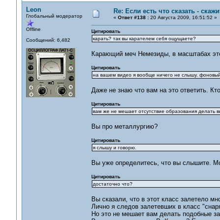
Leon
Re: Если есть что сказать - скажит
Глобальный модератор
«
Ответ #138 :
20 Августа 2009, 16:51:52 »
Offline
Цитировать
карать? так вы карателем себя ощущаете?
Сообщений: 6,482
Карающий меч Немезиды, в масштабах это
Цитировать
на вашем видео я вообще ничего не слышу. фоновый 
Даже не знаю что вам на это ответить. К
Цитировать
вам же не мешает отсутствие образования делать вы
Вы про металлургию?
Цитировать
я слышу и говорю.
Вы уже определитесь, что вы слышите. Мо
Цитировать
достаточно что?
Вы сказали, что в этот класс залетело мно
Лично я следов залетевших в класс "снаря
Но это не мешает вам делать подобные зая