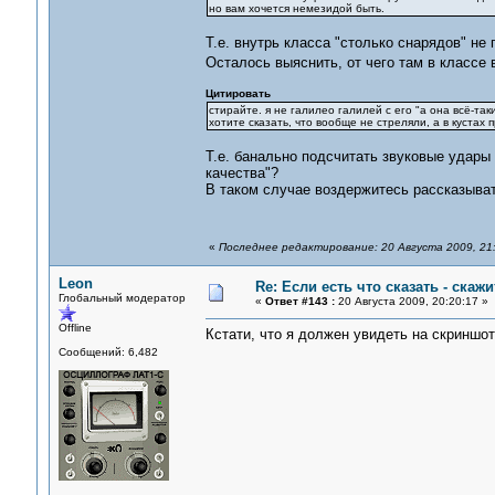
но вам хочется немезидой быть.
Т.е. внутрь класса "столько снарядов" не
Осталось выяснить, от чего там в классе
Цитировать
стирайте. я не галилео галилей с его "а она всё-та
хотите сказать, что вообще не стреляли, а в куста
Т.е. банально подсчитать звуковые удары 
качества"?
В таком случае воздержитесь рассказыват
«
Последнее редактирование: 20 Августа 2009, 21
Leon
Re: Если есть что сказать - скажит
Глобальный модератор
«
Ответ #143 :
20 Августа 2009, 20:20:17 »
Offline
Кстати, что я должен увидеть на скриншо
Сообщений: 6,482