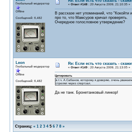
Re: Если есть что сказать - скажит
Глобальный модератор
«
Ответ #148 :
20 Августа 2009, 21:10:35 »
Offline
В рассказе нет упоминаний, что "Кокойти и
про то, что Мамсуров кричал проверять.
Сообщений: 6,482
Очередное голословное утверждение?
Leon
Re: Если есть что сказать - скажит
Глобальный модератор
«
Ответ #149 :
20 Августа 2009, 21:13:05 »
Offline
Цитировать
в.т.ч. А.Сабанов, которому я доверяю, очень уважае
Сообщений: 6,482
стрелял через спортзал.
Да не танк. Бронетанковый линкор!
Страниц:
«
1
2
3
4
5
6
7
8
»