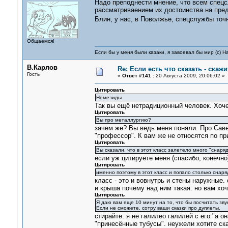
Надо преподнести мнение, что всем спец
рассматриваением их достоинства на пре
Блин, у нас, в Поволжье, спецслужбы точ
Общаемся!
Если бы у меня были казаки, я завоевал бы мир (с) Н
В.Карлов
Re: Если есть что сказать - скажит
Гость
«
Ответ #141 :
20 Августа 2009, 20:06:02 »
Цитировать
Немезиды
Так вы ещё нетрадиционный человек. Хоч
Цитировать
Вы про металлургию?
зачем же? Вы ведь меня поняли. Про Саве
"профессор". К вам же не относятся по при
Цитировать
Вы сказали, что в этот класс залетело много "снаряд
если уж цитируете меня (спасибо, конечно)
Цитировать
именно поэтому в этот класс и попало столько снаря
класс - это и вовнутрь и стены наружные.
и крыша почему над ним такая. но вам хо
Цитировать
Я даю вам еще 10 минут на то, что бы посчитать зву
Если не сможете, сотру ваши сказки про дуплеты.
стирайте. я не галилео галилей с его "а 
"принесённые тубусы". неужели хотите ска