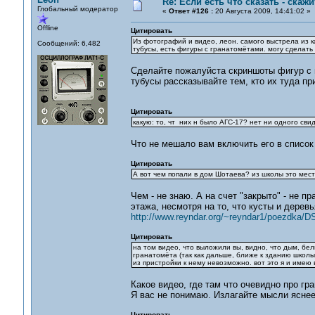
Re: Если есть что сказать - скажит
Глобальный модератор
«
Ответ #126 :
20 Августа 2009, 14:41:02 »
Offline
Цитировать
Из фотографий и видео, леон. самого выстрела из ка
Сообщений: 6,482
тубусы, есть фигуры с гранатомётами. могу сделать 
Сделайте пожалуйста скриншоты фигур с гр
тубусы рассказывайте тем, кто их туда пр
Цитировать
какую: то, чт них н было АГС-17? нет ни одного сви
Что не мешало вам включить его в список
Цитировать
А вот чем попали в дом Шотаева? из школы это мес
Чем - не знаю. А на счет "закрыто" - не 
этажа, несмотря на то, что кусты и дерев
http://www.reyndar.org/~reyndar1/poezdka/
Цитировать
на том видео, что выложили вы, видно, что дым, бел
гранатомёта (так как дальше, ближе к зданию школы,
из пристройки к нему невозможно. вот это я и имею 
Какое видео, где там что очевидно про гр
Я вас не понимаю. Излагайте мысли яснее
Цитировать