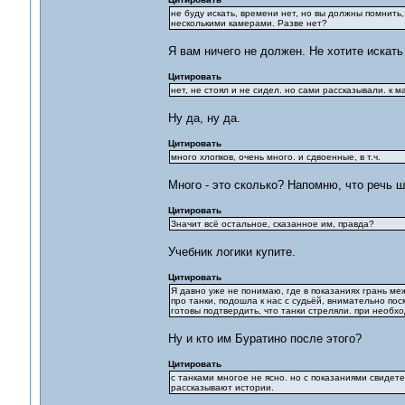
не буду искать, времени нет, но вы должны помнить,
несколькими камерами. Разве нет?
Я вам ничего не должен. Не хотите искать
Цитировать
нет, не стоял и не сидел. но сами рассказывали. к 
Ну да, ну да.
Цитировать
много хлопков, очень много. и сдвоенные, в т.ч.
Много - это сколько? Напомню, что речь ш
Цитировать
Значит всё остальное, сказанное им, правда?
Учебник логики купите.
Цитировать
Я давно уже не понимаю, где в показаниях грань ме
про танки, подошла к нас с судьёй, внимательно пос
готовы подтвердить, что танки стреляли. при необх
Ну и кто им Буратино после этого?
Цитировать
с танками многое не ясно. но с показаниями свидет
рассказывают истории.