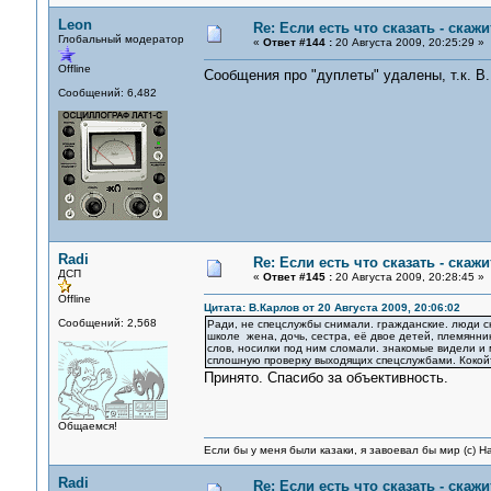
Leon
Re: Если есть что сказать - скажит
Глобальный модератор
«
Ответ #144 :
20 Августа 2009, 20:25:29 »
Offline
Сообщения про "дуплеты" удалены, т.к. В.
Сообщений: 6,482
Radi
Re: Если есть что сказать - скажит
ДСП
«
Ответ #145 :
20 Августа 2009, 20:28:45 »
Offline
Цитата: В.Карлов от 20 Августа 2009, 20:06:02
Сообщений: 2,568
Ради, не спецслужбы снимали. гражданские. люди с
школе жена, дочь, сестра, её двое детей, племянник
слов, носилки под ним сломали. знакомые видели и 
сплошную проверку выходящих спецслужбами. Кокойти
Принято. Спасибо за объективность.
Общаемся!
Если бы у меня были казаки, я завоевал бы мир (с) Н
Radi
Re: Если есть что сказать - скажит