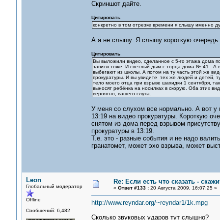
Скриншот дайте.
Цитировать
конкретно в том отрезке времени я слышу именно д
А я не слышу. Я слышу короткую очередь 
Цитировать
Вы выложили видео, сделанное с 5-го этажа дома по 
записи тоже. И светлый дым с торца дома № 41 . А 
выбегают из школы. А потом на ту часть этой же ви
прокуратуры. И вы увидите тех же людей и детей, т
тело моего отца при взрыве шахидки 1 сентября, так 
выносят ребёнка на носилках в скорую. Оба этих вид
вероятно, вашего слуха.
У меня со слухом все нормально. А вот у 
13:19 на видео прокуратуры. Короткую оч
снятом из дома перед взрывом присутству
прокуратуры в 13:19.
Т.е. это - разные события и не надо валит
гранатомет, может эхо взрыва, может выс
Leon
Re: Если есть что сказать - скажит
Глобальный модератор
«
Ответ #133 :
20 Августа 2009, 16:07:25 »
Offline
http://www.reyndar.org/~reyndar1/1k.mpg
Сообщений: 6,482
Сколько звуковых ударов тут слышно?