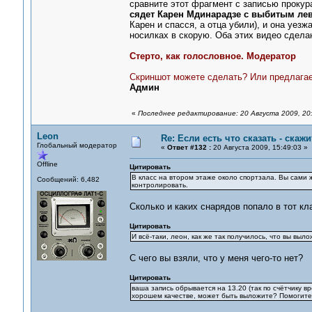
сравните этот фрагмент с записью прокур
сядет Карен Мдинарадзе с выбитым ле
Карен и спасся, а отца убили), и она уезж
носилках в скорую. Оба этих видео сдела
Стерто, как голословное. Модератор
Скриншот можете сделать? Или предлагае
Админ
«
Последнее редактирование: 20 Августа 2009, 20
Leon
Re: Если есть что сказать - скажит
Глобальный модератор
«
Ответ #132 :
20 Августа 2009, 15:49:03 »
Offline
Цитировать
В класс на втором этаже около спортзала. Вы сами ж
Сообщений: 6,482
контролировать.
Сколько и каких снарядов попало в тот кла
Цитировать
И всё-таки, леон, как же так получилось, что вы выл
С чего вы взяли, что у меня чего-то нет?
Цитировать
ваша запись обрывается на 13.20 (так по счётчику в
хорошем качестве, может быть выложите? Помогите о