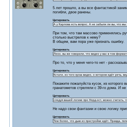
5 лет прошло, а вы все фантастикой зани
погибли, двое ранены.
Цитировать
А у Карлова есть вопрос. А не забыли ли вы, что м
При том, что там массово применялись ру
столько выстрелов к нему?
В общем, вам пора уже признать ошибку.
Цитировать
Леон, вы же говорили, что видео у вас в том формате
Про то, что у меня чего-то нет - рассказыв
Цитировать
Кстати, из того куска видео, о котором идёт речь, 
Покажите пожалуйста кусок, из которого ви
гранатометов стреляли с 39-го дома. И не
Цитировать
следуя вашей логике про Норд-ост, можно считать, ч
Не надо свои фантазии и свою логику при
Цитировать
Тем более, что дым из пристройки идёт. Правда, по