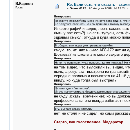
В.Карлов
Re: Если есть что сказать - скажит
Гость
«
Ответ #125 :
20 Августа 2009, 14:12:24 »
Цитировать
Покажите пожалуйста кусок, из которого видно, что и
не забудьте пояснить, как вы пришли к такому выводу
Из фотографий и видео, леон. самого выст
быть у вас есть?). но есть тубусы, есть ф
здравый смысл: откуда и куда можно попа
Цитировать
В общем, вам пора уже признать ошибку.
какую: то, чт них н было АГС-17? нет ни 
Шотаева? из школы это место закрыто де
Цитировать
Ничо не понимаю. Куда попасть, зачем попасть? Не 
на том видео, что выложили вы, видно, чт
пыль, а результат выстрела из гранатомёт
середине пролома и посмотрел на 41-ый до
ввиду. но куда тогда был выстрел?
Цитировать
Цитату, где я "не верил".
Иначе начну стирать бездоказательные утверждени
не буду искать, времени нет, но вы должны
профессионалы, они всегда работают нес
Цитировать
Угу. Вы там рядом стояли?
нет, не стоял и не сидел. но сами расска
Стерто, как голословное. Модератор