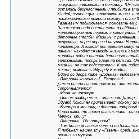
эвакуацию заложников в больницу. Южны
остались безучастными и прибыли в эти
Людей, выносящих заложников много, а ор
психологической помощи некому. Только
Газацевым подключаемся помогать ему, 
Заложников надо доставлять в райбольн
железнодорожный переезд в конце улицы
бетонные столбы. Машины с ранеными и
вкруговую, через переезд на улице Нарт
километра. А каждая потерянная минута 
ранены, находятся между жизнью и смер
молодых ребят свалили бетонные столб
заложниками, подпрыгивая на рельсах. О
машины не так подскакивали. К ней под
место, помогать Эдуарду Кокойты.
Вдруг со двора кафе «Дидинаг» выбегает
- Патроны кончились!.. Патроны!..
Дамир отстегивает рожок от автомата у
сопротивляется:
- Меня же накажут…
- Потом разберемся, - отвечает Дамир.
Эдуард Кокойты приказывает одному из с
- Быстро в машину, и доставь патроны!
Через какое-то время выскакивает еще
Мечусь, кричу:
- Патроны!.. Где патроны?..
- Там белая «Газель» должна подъехать 
Я побежал, нашел эту «Газель» среди м
несколько мужчин…