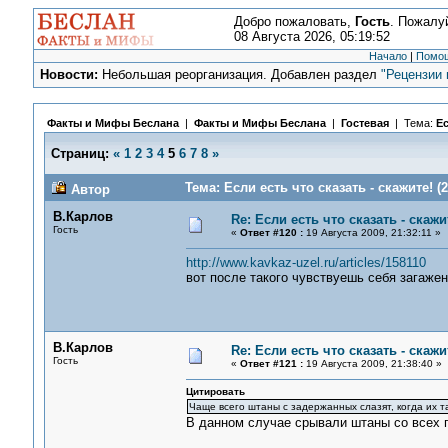
Добро пожаловать,
Гость
. Пожалу
08 Августа 2026, 05:19:52
Начало
|
Помо
Новости:
Небольшая реорганизация. Добавлен раздел
"Рецензии 
Факты и Мифы Беслана
|
Факты и Мифы Беслана
|
Гостевая
| Тема:
Ес
Страниц:
«
1
2
3
4
5
6
7
8
»
Тема: Если есть что сказать - скажите! (
Автор
В.Карлов
Re: Если есть что сказать - скажит
Гость
«
Ответ #120 :
19 Августа 2009, 21:32:11 »
http://www.kavkaz-uzel.ru/articles/158110
вот после такого чувствуешь себя загаже
В.Карлов
Re: Если есть что сказать - скажит
Гость
«
Ответ #121 :
19 Августа 2009, 21:38:40 »
Цитировать
Чаще всего штаны с задержанных слазят, когда их та
В данном случае срывали штаны со всех п