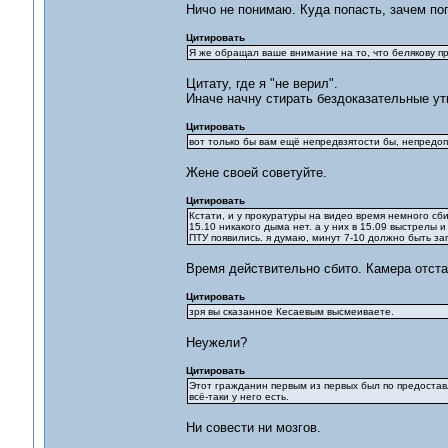
Ничо не понимаю. Куда попасть, зачем по
Цитировать
Я же обращал ваше внимание на то, что белякову пр
Цитату, где я "не верил".
Иначе начну стирать бездоказательные у
Цитировать
вот только бы вам ещё непредвзятости бы, непредо
Жене своей советуйте.
Цитировать
Кстати, и у прокуратуры на видео время немного сб
15.10 никакого дыма нет. а у них в 15.09 выстрелы и
ПТУ появились. я думаю, минут 7-10 должно быть з
Время действительно сбито. Камера отста
Цитировать
зря вы сказанное Кесаевым высмеиваете.
Неужели?
Цитировать
Этот гражданин первым из первых был по предостав
всё-таки у него есть.
Ни совести ни мозгов.