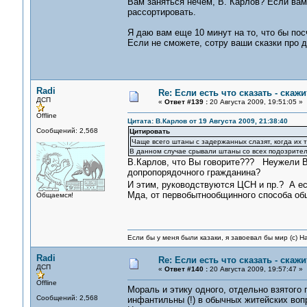
Вам заняться нечем, В. Карлов? Если вам
рассортировать.
Я даю вам еще 10 минут на то, что бы пос
Если не сможете, сотру ваши сказки про 
Radi
Re: Если есть что сказать - скажит
ДСП
«
Ответ #139 :
20 Августа 2009, 19:51:05 »
Offline
Цитата: В.Карлов от 19 Августа 2009, 21:38:40
Сообщений: 2,568
Цитировать
Чаще всего штаны с задержанных слазят, когда их т
В данном случае срывали штаны со всех подозрител
В.Карлов, что Вы говорите??? Неужели Вы
допропорядочного гражданина?
И этим, руководствуются ЦСН и пр.? А е
Мда, от первобытнообщинного способа общ
Общаемся!
Если бы у меня были казаки, я завоевал бы мир (с) Н
Radi
Re: Если есть что сказать - скажит
ДСП
«
Ответ #140 :
20 Августа 2009, 19:57:47 »
Offline
Мораль и этику одного, отдельно взятого
Сообщений: 2,568
инфантильны (!) в обычных житейских воп