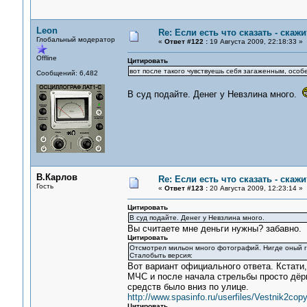
Leon
Re: Если есть что сказать - скажит
Глобальный модератор
«
Ответ #122 :
19 Августа 2009, 22:18:33 »
Offline
Цитировать
вот после такого чувствуешь себя загаженным, особ
Сообщений: 6,482
В суд подайте. Денег у Невзлина много.
В.Карлов
Re: Если есть что сказать - скажит
Гость
«
Ответ #123 :
20 Августа 2009, 12:23:14 »
Цитировать
В суд подайте. Денег у Невзлина много.
Вы считаете мне деньги нужны? забавно.
Цитировать
Отсмотрел мильон много фотографий. Нигде оный г
Сталобыть версия:
Вот вариант официального ответа. Кстати,
МЧС и после начала стрельбы просто дёрн
средств было вниз по улице.
http://www.spasinfo.ru/userfiles/Vestnik
Цитировать