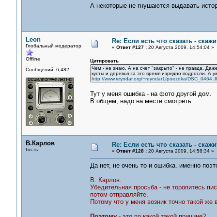
А некоторые не гнушаются выдавать истор
Leon
Re: Если есть что сказать - скажит
Глобальный модератор
«
Ответ #127 :
20 Августа 2009, 14:54:04 »
Offline
Цитировать
Чем - не знаю. А на счет "закрыто" - не правда. Да
Сообщений: 6,482
кусты и деревья за это время изрядно подросли. А у
http://www.reyndar.org/~reyndar1/poezdka/DSC_0464.
Тут у меня ошибка - на фото другой дом.
В общем, надо на месте смотреть
В.Карлов
Re: Если есть что сказать - скажит
Гость
«
Ответ #128 :
20 Августа 2009, 14:58:34 »
Да нет, не очень то и ошибка. именно поэ
В. Карлов.
Убедительная просьба - не торопитесь пи
потом отправляйте.
Потому что у меня возник точно такой же в
Поэтому
- это по какой такой причине?