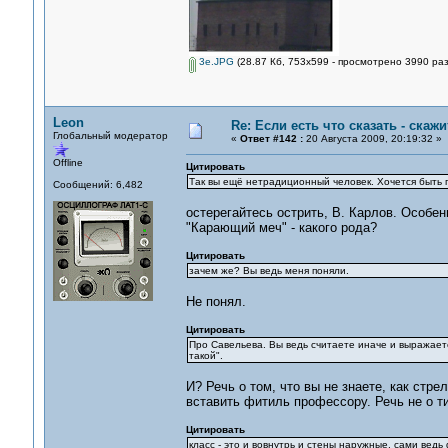
3e.JPG
(28.87 Кб, 753x599 - просмотрено 3990 раз
Leon
Re: Если есть что сказать - скажит
Глобальный модератор
«
Ответ #142 :
20 Августа 2009, 20:19:32 »
Offline
Цитировать
Так вы ещё нетрадиционный человек. Хочется быть
Сообщений: 6,482
остерегайтесь острить, В. Карлов. Особен
"Карающий меч" - какого рода?
Цитировать
зачем же? Вы ведь меня поняли.
Не понял.
Цитировать
Про Савельева. Вы ведь считаете иначе и выражаете 
такой".
И? Речь о том, что вы не знаете, как стр
вставить фитиль профессору. Речь не о т
Цитировать
класс - это и вовнутрь и стены наружные. сами ведь