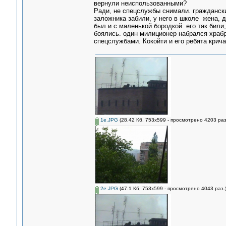
вернули неиспользованными?
Ради, не спецслужбы снимали. гражданск
заложника забили, у него в школе жена, д
был и с маленькой бородкой. его так били
боялись. один милиционер набрался храбр
спецслужбами. Кокойти и его ребята крича
1e.JPG
(28.42 Кб, 753x599 - просмотрено 4203 раз
2e.JPG
(47.1 Кб, 753x599 - просмотрено 4043 раз.