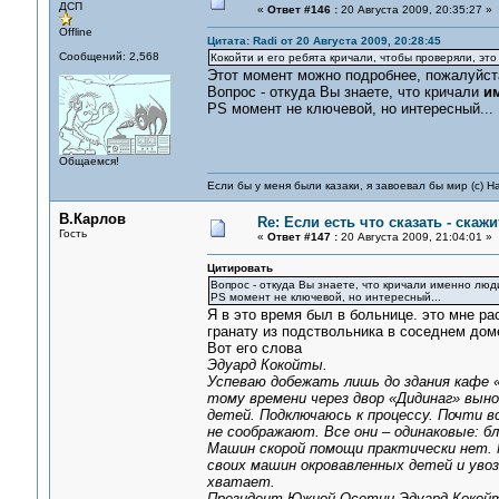
ДСП
«
Ответ #146 :
20 Августа 2009, 20:35:27 »
Offline
Цитата: Radi от 20 Августа 2009, 20:28:45
Сообщений: 2,568
Кокойти и его ребята кричали, чтобы проверяли, это
Этот момент можно подробнее, пожалуйст
Вопрос - откуда Вы знаете, что кричали
и
PS момент не ключевой, но интересный...
Общаемся!
Если бы у меня были казаки, я завоевал бы мир (с) Н
В.Карлов
Re: Если есть что сказать - скажит
Гость
«
Ответ #147 :
20 Августа 2009, 21:04:01 »
Цитировать
Вопрос - откуда Вы знаете, что кричали именно люд
PS момент не ключевой, но интересный...
Я в это время был в больнице. это мне р
гранату из подствольника в соседнем дом
Вот его слова
Эдуард Кокойты.
Успеваю добежать лишь до здания кафе «
тому времени через двор «Дидинаг» выно
детей. Подключаюсь к процессу. Почти в
не соображают. Все они – одинаковые: б
Машин скорой помощи практически нет. 
своих машин окровавленных детей и уво
хватает.
Президент Южной Осетии Эдуард Кокойты