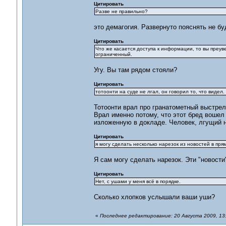
Цитировать
Разве не правильно?
это демагогия. Развернуто пояснять не бу
Цитировать
Что же касается доступа к информации, то вы преуве
ограниченный.
Угу. Вы там рядом стояли?
Цитировать
тотоонти на суде не лгал, он говорил то, что виде
Тотоонти врал про гранатометный выстрел 
Врал именно потому, что этот бред вошел 
изложенную в докладе. Человек, лгущий 
Цитировать
я могу сделать несколько нарезок из новостей в прям
Я сам могу сделать нарезок. Эти "новости
Цитировать
Нет, с ушами у меня всё в порядке.
Сколько хлопков услышали ваши уши?
«
Последнее редактирование: 20 Августа 2009, 13