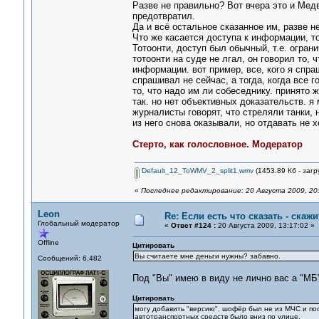
Разве не правильно? Вот вчера это и Мед
предотвратил.
Да и всё остальное сказанное им, разве н
Что же касается доступа к информации, то
Тотоонти, доступ был обычный, т.е. огран
тотоонти на суде не лгал, он говорил то,
информации. вот пример, все, кого я спраш
спрашивал не сейчас, а тогда, когда все г
то, что надо им ли собеседнику. принято 
так. но нет объективных доказательств. я
журналисты говорят, что стреляли танки, 
из него снова оказывали, но отдавать не 
Стерто, как голословное. Модератор
Default_12_ToWMV_2_split1.wmv
(1453.89 Кб - загр
«
Последнее редактирование: 20 Августа 2009, 20
Leon
Re: Если есть что сказать - скажит
Глобальный модератор
«
Ответ #124 :
20 Августа 2009, 13:17:02 »
Offline
Цитировать
Вы считаете мне деньги нужны? забавно.
Сообщений: 6,482
Под "Вы" имею в виду не лично вас а "МБ
Цитировать
могу добавить "версию". шофёр был не из МЧС и по
автотранспортных средств было вниз по улице.