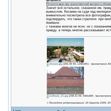
Цитировать
Тотоонти врал про гранатометный выстрел и облако.
Значит всё остальное, сказанное им, прав
вымыслом. Кесаева на суде над милиционе
внимательно посмотрела все фотографии, п
подтвердить, что танки стреляли. при нео
бомбили.
с танками многое не ясно. но с показани
правду. а теперь многие рассказывают ист
shotaev.jpg
(292.36 Кб, 1280x851 - просмотрено 40
ecdhaee_41.jpg
(158.41 Кб, 648x486 - просмотрено
«
Последнее редактирование: 20 Августа 2009, 20
Leon