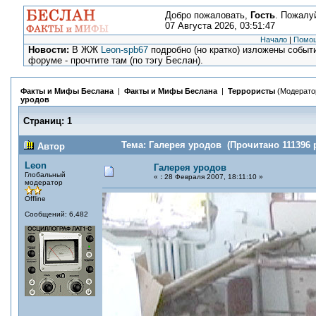
Добро пожаловать,
Гость
. Пожалу
07 Августа 2026, 03:51:47
Начало
|
Помо
Новости:
В ЖЖ
Leon-spb67
подробно (но кратко) изложены событи
форуме - прочтите там (по тэгу Беслан).
Факты и Мифы Беслана
|
Факты и Мифы Беслана
|
Террористы
(Модерато
уродов
Страниц:
1
Тема: Галерея уродов (Прочитано 111396 
Автор
Leon
Галерея уродов
Глобальный
«
:
28 Февраля 2007, 18:11:10 »
модератор
Offline
Сообщений: 6,482