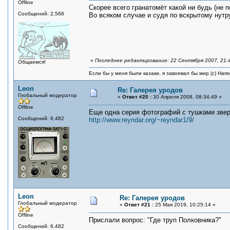
Offline
Скорее всего гранатомёт какой ни будь (не 
Сообщений: 2,568
Во всяком случае и судя по вскрытому нутру
«
Последнее редактирование: 22 Сентября 2007, 21:
Общаемся!
Если бы у меня были казаки, я завоевал бы мир (с) Нап
Leon
Re: Галерея уродов
Глобальный модератор
«
Ответ #20 :
30 Апреля 2008, 08:34:49 »
Offline
Еще одна серия фотографий с тушками звер
Сообщений: 6,482
http://www.reyndar.org/~reyndar1/9/
Leon
Re: Галерея уродов
Глобальный модератор
«
Ответ #21 :
25 Мая 2019, 10:25:14 »
Offline
Прислали вопрос: "Где труп Полковника?"
Сообщений: 6,482