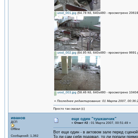
urod_001.jpg
(64.78 Кб, 640x480 - просмотрено 20619
urod_002.jpg
(64.95 Кб, 640x480 - просмотрено 9691 
urod_003.jpg
(58.46 Кб, 640x480 - просмотрено 10404
«
Последнее редактирование: 01 Марта 2007, 00:36:
Просто так сказал (с)
иванов
еще один "тушканчик"
ДСП
«
Ответ #2 :
01 Марта 2007, 00:51:49 »
Offline
Вот еще один - в актовом зале перед сценой
Сообщений: 1,362
То ли сам себя подрвал, то ли попали прямо