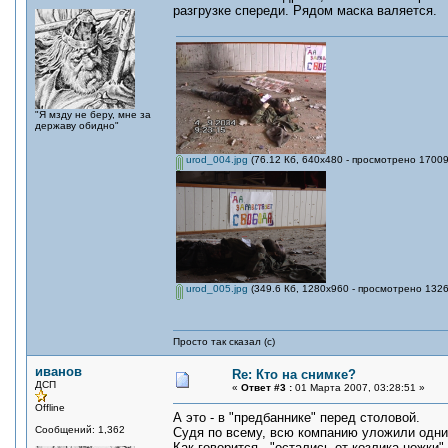
разгрузке спереди. Рядом маска валяется.
"Я мзду не беру, мне за
державу обидно"
urod_004.jpg
(76.12 Кб, 640x480 - просмотрено 17009
urod_005.jpg
(349.6 Кб, 1280x960 - просмотрено 1326
Просто так сказал (с)
иванов
Re: Кто на снимке?
ДСП
«
Ответ #3 :
01 Марта 2007, 03:28:51 »
Offline
А это - в "предбаннике" перед столовой.
Сообщений: 1,362
Судя по всему, всю компанию уложили одни
Как говорится - "остались от козлика ножки"..