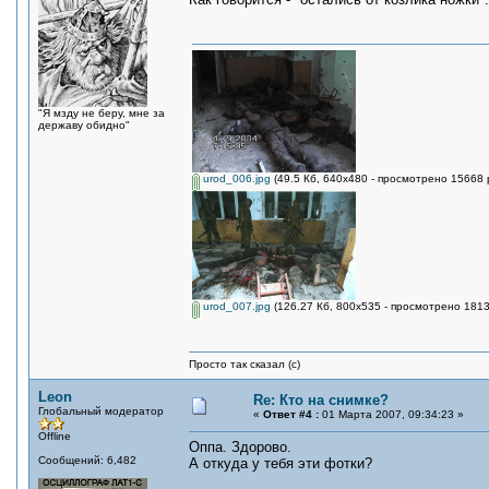
"Я мзду не беру, мне за
державу обидно"
urod_006.jpg
(49.5 Кб, 640x480 - просмотрено 15668 
urod_007.jpg
(126.27 Кб, 800x535 - просмотрено 1813
Просто так сказал (с)
Leon
Re: Кто на снимке?
Глобальный модератор
«
Ответ #4 :
01 Марта 2007, 09:34:23 »
Offline
Оппа. Здорово.
Сообщений: 6,482
А откуда у тебя эти фотки?