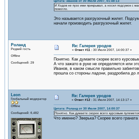
Цитата: иванов от 30 Июля 2007, 01:48:13
И Ходов не пузо ими прикрывал, а носил подсумок с ма
помогло.
Это называется разгрузочный жилет. Подсу
начали производить разгрузочный жилет.
Роланд
Re: Галерея уродов
Редкий гость
«
Ответ #11 :
30 Июля 2007, 14:00:37 »
Offline
Понятно. Как думаете скорее всего курсов
Сообщений: 29
А что зажато в руке не определяется или э
Иванов, в каком смысле правильно забинтов
прошла со стороны ладони, раздробила до л
Leon
Re: Галерея уродов
Глобальный модератор
«
Ответ #12 :
31 Июля 2007, 14:13:17 »
Offline
Цитата: Роланд от 30 Июля 2007, 14:00:37
Сообщений: 6,482
Понятно. Как думаете скорее всего курсовым пулемето
Что именно? Зверька? Скорее всего граната