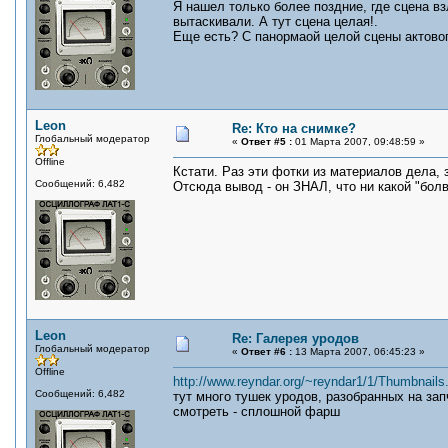
Я нашел только более поздние, где сцена вз
вытаскивали. А тут сцена целая!.
Еще есть? С панормаой целой сцены актово
Leon
Re: Кто на снимке?
Глобальный модератор
«
Ответ #5 :
01 Марта 2007, 09:48:59 »
Offline
Кстати. Раз эти фотки из материалов дела,
Сообщений: 6,482
Отсюда вывод - он ЗНАЛ, что ни какой "болв
Leon
Re: Галерея уродов
Глобальный модератор
«
Ответ #6 :
13 Марта 2007, 06:45:23 »
Offline
http://www.reyndar.org/~reyndar1/1/Thumbnails
Сообщений: 6,482
тут много тушек уродов, разобранных на зап
смотреть - сплошной фарш