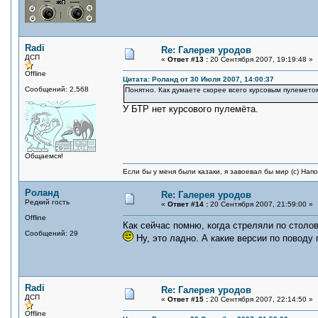
Radi
Re: Галерея уродов
ДСП
«
Ответ #13 :
20 Сентября 2007, 19:19:48 »
Offline
Цитата: Роланд от 30 Июля 2007, 14:00:37
Сообщений: 2,568
Понятно. Как думаете скорее всего курсовым пулемето
У БТР нет курсового пулемёта.
Общаемся!
Если бы у меня были казаки, я завоевал бы мир (с) Нап
Роланд
Re: Галерея уродов
Редкий гость
«
Ответ #14 :
20 Сентября 2007, 21:59:00 »
Offline
Как сейчас помню, когда стреляли по столов
Сообщений: 29
Ну, это ладно. А какие версии по поводу
Radi
Re: Галерея уродов
ДСП
«
Ответ #15 :
20 Сентября 2007, 22:14:50 »
Offline