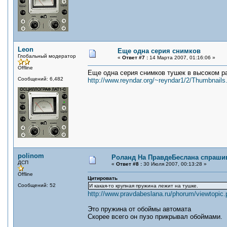
Leon
Еще одна серия снимков
Глобальный модератор
«
Ответ #7 :
14 Марта 2007, 01:16:06 »
Offline
Еще одна серия снимков тушек в высоком р
Сообщений: 6,482
http://www.reyndar.org/~reyndar1/2/Thumbnails
polinom
Роланд На ПравдеБеслана спраши
ДСП
«
Ответ #8 :
30 Июля 2007, 00:13:28 »
Offline
Цитировать
Сообщений: 52
И какая-то крупная пружина лежит на тушке.
http://www.pravdabeslana.ru/phorum/viewtopi
Это пружина от обоймы автомата
Скорее всего он пузо прикрывал обоймами.