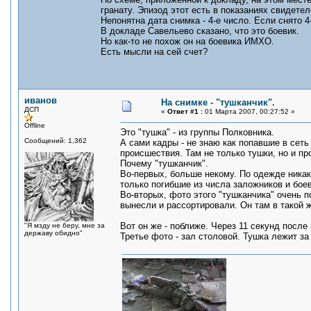
гранату. Эпизод этот есть в показаниях свидетел
Непонятна дата снимка - 4-е число. Если снято 4-
В докладе Савельево сказано, что это боевик.
Но как-то не похож он на боевика ИМХО.
Есть мысли на сей счет?
иванов
На снимке - "тушканчик".
ДСП
«
Ответ #1 :
01 Марта 2007, 00:27:52 »
Offline
Это "тушка" - из группы Полковника.
Сообщений: 1,362
А сами кадры - не знаю как попавшие в сет
происшествия. Там не только тушки, но и пр
Почему "тушканчик".
Во-первых, больше некому. По одежде никак
только погибшие из числа заложников и бое
Во-вторых, фото этого "тушканчика" очень по
вынесли и рассортировали. Он там в такой ж
Вот он же - поближе. Через 11 секунд после
"Я мзду не беру, мне за
державу обидно"
Третье фото - зал столовой. Тушка лежит за