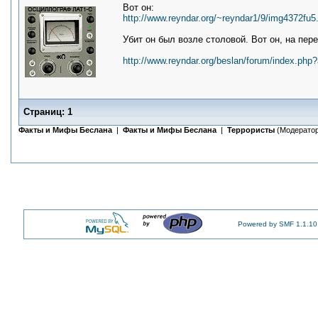
Вот он:
http://www.reyndar.org/~reyndar1/9/img4372fu5
Убит он был возле столовой. Вот он, на пер
http://www.reyndar.org/beslan/forum/index.php
Страниц:
1
Факты и Мифы Беслана
|
Факты и Мифы Беслана
|
Террористы
(Модерато
Powered by SMF 1.1.10