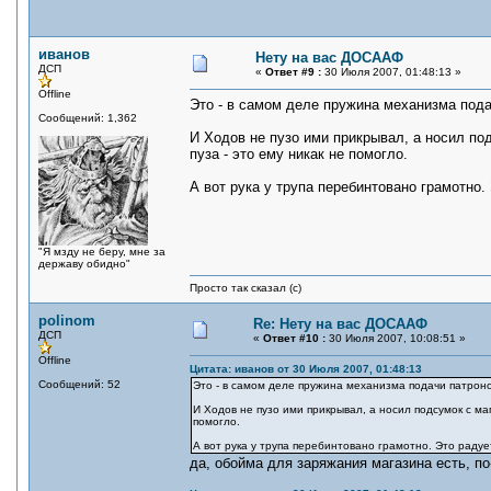
иванов
Нету на вас ДОСААФ
ДСП
«
Ответ #9 :
30 Июля 2007, 01:48:13 »
Offline
Это - в самом деле пружина механизма пода
Сообщений: 1,362
И Ходов не пузо ими прикрывал, а носил по
пуза - это ему никак не помогло.
А вот рука у трупа перебинтовано грамотно. 
"Я мзду не беру, мне за
державу обидно"
Просто так сказал (с)
polinom
Re: Нету на вас ДОСААФ
ДСП
«
Ответ #10 :
30 Июля 2007, 10:08:51 »
Offline
Цитата: иванов от 30 Июля 2007, 01:48:13
Сообщений: 52
Это - в самом деле пружина механизма подачи патроно
И Ходов не пузо ими прикрывал, а носил подсумок с ма
помогло.
А вот рука у трупа перебинтовано грамотно. Это радуе
да, обойма для заряжания магазина есть, по