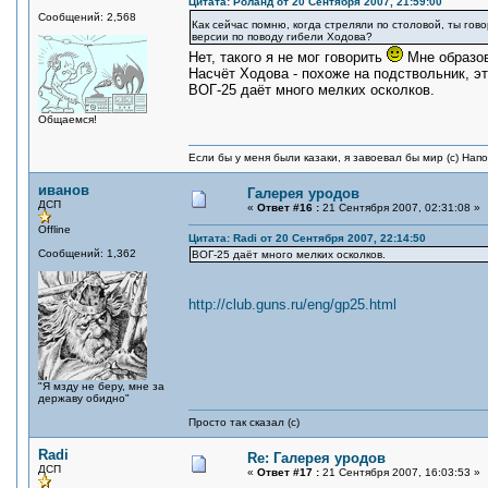
Цитата: Роланд от 20 Сентября 2007, 21:59:00
Сообщений: 2,568
Как сейчас помню, когда стреляли по столовой, ты гово
версии по поводу гибели Ходова?
Нет, такого я не мог говорить
Мне образов
Насчёт Ходова - похоже на подствольник, э
ВОГ-25 даёт много мелких осколков.
Общаемся!
Если бы у меня были казаки, я завоевал бы мир (с) Нап
иванов
Галерея уродов
ДСП
«
Ответ #16 :
21 Сентября 2007, 02:31:08 »
Offline
Цитата: Radi от 20 Сентября 2007, 22:14:50
Сообщений: 1,362
ВОГ-25 даёт много мелких осколков.
http://club.guns.ru/eng/gp25.html
"Я мзду не беру, мне за
державу обидно"
Просто так сказал (с)
Radi
Re: Галерея уродов
ДСП
«
Ответ #17 :
21 Сентября 2007, 16:03:53 »