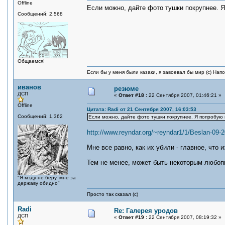
Offline
Если можно, дайте фото тушки покрупнее. 
Сообщений: 2,568
Общаемся!
Если бы у меня были казаки, я завоевал бы мир (с) Нап
иванов
резюме
ДСП
«
Ответ #18 :
22 Сентября 2007, 01:46:21 »
Offline
Цитата: Radi от 21 Сентября 2007, 16:03:53
Сообщений: 1,362
Если можно, дайте фото тушки покрупнее. Я попробую
http://www.reyndar.org/~reyndar1/1/Beslan-09-
Мне все равно, как их убили - главное, что
Тем не менее, может быть некоторым любоп
"Я мзду не беру, мне за
державу обидно"
Просто так сказал (с)
Radi
Re: Галерея уродов
ДСП
«
Ответ #19 :
22 Сентября 2007, 08:19:32 »