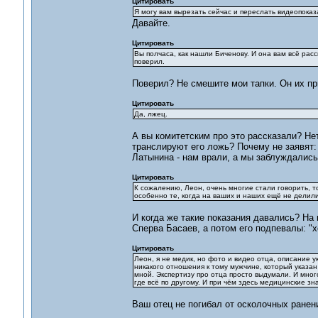
Цитировать
Я могу вам вырезать сейчас и переслать видеопоказ
Давайте.
Цитировать
Вы полчаса, как нашли Биченову. И она вам всё рас
поверил.
Поверил? Не смешите мои тапки. Он их пр
Цитировать
Да, лжец.
А вы комитетским про это рассказали? Не
транслируют его ложь? Почему не заявят:
Латынина - нам врали, а мы заблуждались
Цитировать
К сожалению, Леон, очень многие стали говорить, т
особенно те, когда на ваших и наших ещё не делилис
И когда же такие показания давались? На
Сперва Басаев, а потом его подпевалы: "
Цитировать
Леон, я не медик, но фото и видео отца, описание ук
никакого отношения к тому мужчине, который указан 
мной. Экспертизу про отца просто выдумали. И много
где всё по другому. И при чём здесь медицинские зн
Ваш отец не погибал от осколочных ранен