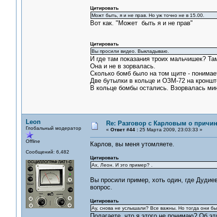
Цитировать
Можт быть, я и не прав. Но уж точно не в 15.00.
Вот как. "Может быть я и не прав"
Цитировать
Вы просили видео. Выкладываю.
И где там показания троих мальчишек? Там
Она и не в зорвалась.
Сколько бомб было на том щите - понимае
Две бутылки в кольце и ОЗМ-72 на кронште
В кольце бомбы остались. Взорвалась мин
Leon
Re: Разговор с Карловым о причи
Глобальный модератор
«
Ответ #44 :
25 Марта 2009, 23:03:33 »
Offline
Карлов, вы меня утомляете.
Сообщений: 6,482
Цитировать
Ах, Леон. И это пример? .
Вы просили пример, хоть один, где Дудиев
вопрос.
Цитировать
Ау, снова не услышали? Все важны. Но тогда они 
Полагаете, что я этого не понимаю? Об эт