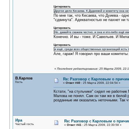
Цитировать
Другое дело Кесаева. К Дудиевой и комитету она не
По мне так, что Кесаева, что Дуиева - од
"сдвинута". Адекватностью не пахнет ни т
Цитировать
Но, давайте скажем честно, и она и кто-либо ещё име
Конечно. И вы - тоже. И Савельев. И Мила
Цитировать
и ещё, среди всех общественных организаций есть т
Але, гараж! Я говорил про ваши комитеты:
«
Последнее редактирование: 25 Марта 2009, 22:1
В.Карлов
Re: Разговор с Карловым о причи
Гость
«
Ответ #40 :
25 Марта 2009, 22:04:54 »
Кстати, "на стульчике" сидел не работник
Малова не понял. Сам он там же в белой 
розданные им оказались неточными. Так чт
Ира
Re: Разговор с Карловым о причин
Частый гость
«
Ответ #41 :
25 Марта 2009, 22:30:58 »