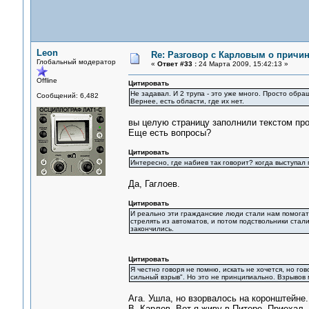
Leon
Re: Разговор с Карловым о причи
Глобальный модератор
«
Ответ #33 :
24 Марта 2009, 15:42:13 »
Offline
Цитировать
Не задавал. И 2 трупа - это уже много. Просто обр
Сообщений: 6,482
Вернее, есть области, где их нет.
вы целую страницу заполнили текстом про 
Еще есть вопросы?
Цитировать
Интересно, где набиев так говорит? когда выступал г
Да, Гаглоев.
Цитировать
И реально эти гражданские люди стали нам помогат
стрелять из автоматов, и потом подствольники стали
закончились.
Цитировать
Я честно говоря не помню, искать не хочется, но гов
сильный взрыв". Но это не принципиально. Взрывов 
Ага. Ушла, но взорвалось на коронштейне
В. Карлов. Вот я живу в Питере. Приехал