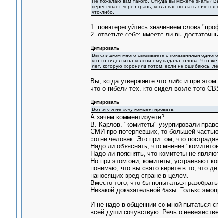
Не пожелаю вам такого. Откуда вы можете знать? Вы
переступает через грань, когда вас послать хочется
что-либо.
1. поинтересуйтесь значением слова "про
2. ответьте себе: имеете ли вы достаточн
Цитировать
Вы слишком много связываете с показаниями одного 
кто-то сидел и на колени ему падала голова. Что же
лет, которую хоронили потом. если не ошибаюсь, ле
Вы, когда утвержаете что либо и при это
что о гибели тех, кто сидел возле того СВ
Цитировать
Вот это я не хочу комментировать.
А зачем комментируете?
В. Карлов, "комитеты" узурпировали прав
СМИ про потерпевших, то большей частью 
сотни человек. Это при том, что пострада
Надо ли объяснять, что мнение "комитето
Надо ли пояснять, что комитеты не явля
Но при этом они, комитеты, устраивают к
понимаю, что вы свято верите в то, что д
наносящих вред стране в целом.
Вместо того, что бы попытаться разобрать
Никакой доказательной базы. Только эмоц
И не надо в общеннии со мной пытаться с
всей души сочувствую. Речь о невежестве