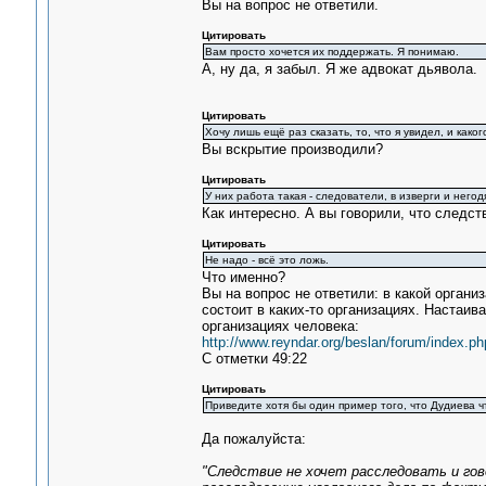
Вы на вопрос не ответили.
Цитировать
Вам просто хочется их поддержать. Я понимаю.
А, ну да, я забыл. Я же адвокат дьявола.
Цитировать
Хочу лишь ещё раз сказать, то, что я увидел, и как
Вы вскрытие производили?
Цитировать
У них работа такая - следователи, в изверги и негод
Как интересно. А вы говорили, что следст
Цитировать
Не надо - всё это ложь.
Что именно?
Вы на вопрос не ответили: в какой органи
состоит в каких-то организациях. Настаив
организациях человека:
http://www.reyndar.org/beslan/forum/index.ph
С отметки 49:22
Цитировать
Приведите хотя бы один пример того, что Дудиева чт
Да пожалуйста:
"Следствие не хочет расследовать и го