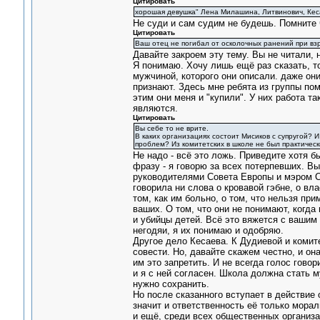
Цитировать
хорошая девушка" Лена Милашина, Литвинович, Кес
Не суди и сам судим не будешь. Помните 
Цитировать
Ваш отец не погибал от осколочных ранений при вз
Давайте закроем эту тему. Вы не читали, 
Я понимаю. Хочу лишь ещё раз сказать, то
мужчиной, которого они описали. даже он
признают. Здесь мне ребята из группы пом
этим они меня и "купили". У них работа та
являются.
Цитировать
Вы себе то не врите.
В каких организациях состоит Мисиков с супругой? И
проблем? Из комитетских в школе не был практически
Не надо - всё это ложь. Приведите хотя б
фразу - я говорю за всех потерпевших. Вы
руководителями Совета Европы и мэром Ст
говорила ни слова о кровавой гэбне, о вл
том, как им больно, о том, что нельзя пр
ваших. О том, что они не понимают, когда
и убийцы детей. Всё это вяжется с вашим 
негодяи, я их понимаю и одобряю.
Другое дело Кесаева. К Дудиевой и комите
совести. Но, давайте скажем честно, и она
им это запретить. И не всегда голос гово
и я с ней согласен. Школа должна стать 
нужно сохранить.
Но после сказанного вступает в действие о
значит и ответственность её только морал
и ещё, среди всех общественных организац