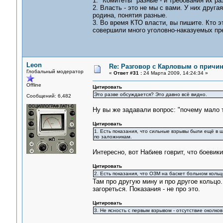
1. "Комитеты" разные - и требования их р
2. Власть - это не мы с вами. У них друга
родина, понятия разные.
3. Во время КТО власти, вы пишите. Кто э
совершили много уголовно-наказуемых пре
Leon
Re: Разговор с Карловым о причи
Глобальный модератор
«
Ответ #31 :
24 Марта 2009, 14:24:34 »
Offline
Цитировать
Это разве обсуждается? Это давно всё видно.
Сообщений: 6,482
Ну вы же задавали вопрос: "почему мало т
Цитировать
1. Есть показания, что сильные взрывы были ещё в ш
по заложникам.
Интересно, вот Набиев говрит, что боевик
Цитировать
2. Есть показания, что ОЗМ на баскет больном кольц
Там про другую мину и про другое кольцо.
загореться. Показания - не про это.
Цитировать
3. Не ясность с первым взрывом - отсутствие околко