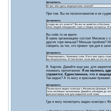
Цитировать
И при чём здесь медицинские знания?
При том. Вы не паталогоанатом и не судм
Цитировать
откуда вы это знаете? Вы же не живётен в беслане.
Этих людей объединяет горе и общие интересы. И их 
Вы себе то не врите.
В каких организациях состоит Мисиков с с
других горе меньше? Меньше проблем? Из 
говорить за тех, кто провел три дня в зале
Цитировать
Спекулировать. Знакомое слов. Я его уже здесь слыш
вы безразличны. И тем более, если вам за это не пл
В. Карлов. Давайте еще раз, для закрепле
понимать прочитанное:
Я не являюсь адв
справятся. Единственное, что я защищ
Так видно? А то могу и красными буквами 
Цитировать
Посмотрите видео осмотра с Феликсом Цоковым. И та
тела погибших заложников. Давайте обождём до чет
для разговора или для закрытия этой темы
Где я могу посмотреть видео осмотра с Ф
«
Последнее редактирование: 25 Марта 2009, 03:4