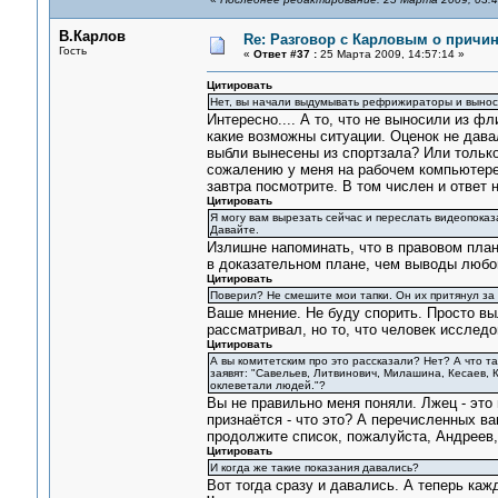
В.Карлов
Re: Разговор с Карловым о причи
Гость
«
Ответ #37 :
25 Марта 2009, 14:57:14 »
Цитировать
Нет, вы начали выдумывать рефрижираторы и вынос 
Интересно.... А то, что не выносили из ф
какие возможны ситуации. Оценок не давал
выбли вынесены из спортзала? Или только
сожалению у меня на рабочем компьютере
завтра посмотрите. В том числен и ответ н
Цитировать
Я могу вам вырезать сейчас и переслать видеопоказ
Давайте.
Излишне напоминать, что в правовом плане
в доказательном плане, чем выводы любо
Цитировать
Поверил? Не смешите мои тапки. Он их притянул за
Ваше мнение. Не буду спорить. Просто вы
рассматривал, но то, что человек исследо
Цитировать
А вы комитетским про это рассказали? Нет? А что т
заявят: "Савельев, Литвинович, Милашина, Кесаев, 
оклеветали людей."?
Вы не правильно меня поняли. Лжец - это
признаётся - что это? А перечисленных ва
продолжите список, пожалуйста, Андреев, Д
Цитировать
И когда же такие показания давались?
Вот тогда сразу и давались. А теперь каж