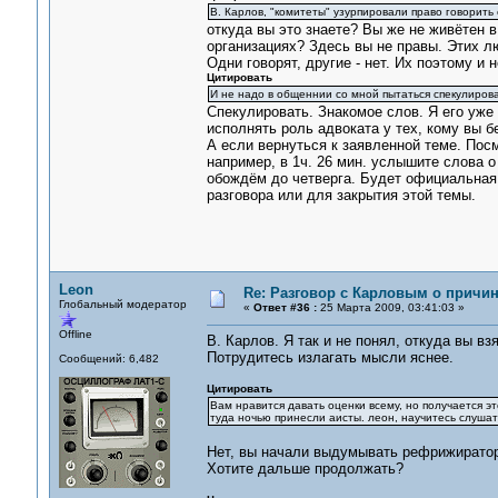
В. Карлов, "комитеты" узурпировали право говорить
откуда вы это знаете? Вы же не живётен в
организациях? Здесь вы не правы. Этих лю
Одни говорят, другие - нет. Их поэтому и 
Цитировать
И не надо в общеннии со мной пытаться спекулиров
Спекулировать. Знакомое слов. Я его уже
исполнять роль адвоката у тех, кому вы б
А если вернуться к заявленной теме. Пос
например, в 1ч. 26 мин. услышите слова 
обождём до четверга. Будет официальная 
разговора или для закрытия этой темы.
Leon
Re: Разговор с Карловым о причи
Глобальный модератор
«
Ответ #36 :
25 Марта 2009, 03:41:03 »
Offline
В. Карлов. Я так и не понял, откуда вы вз
Потрудитесь излагать мысли яснее.
Сообщений: 6,482
Цитировать
Вам нравится давать оценки всему, но получается это
туда ночью принесли аисты. леон, научитесь слушат
Нет, вы начали выдумывать рефрижираторы
Хотите дальше продолжать?