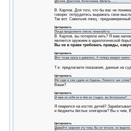
Дзгоев, Дзасохов, Колесников, Шепель, ......
В. Карлов. Для того, что бы вас не поним
говорю: потрудитесь выражать свои мысли
Так вот. Савельев лжец - преднамеренный.
Цитировать
Тогда продолжите список, пожалуйста
В. Карлов, вы потеряли нить? Я вам напо
является оружием в идеологической борьбе
Вы не в праве требовать правды, озву
Цитировать
Вот тогда сразу и давались. А теперь каждое нужно
Т.е. предлагаете показания, данные на су
Цитировать
Не суди и сам судим не будешь. Помните чьи слова?
Ваши?
Цитировать
А вам за себя ни в чём не стыдно, вы безгрешны?
Я пиарился на костях детей? Зарабатыва
и бюджеты беглых олигархов? Вы о чем, В
Цитировать
Давайте закроем эту тему. Вы не читали, не видели,