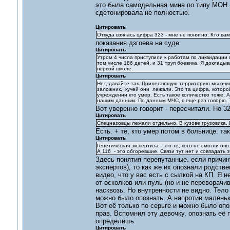
это была самодельная мина по типу МОН. 
сдетонировала не полностью.
Цитировать
Откуда взялась цифра 323 - мне не понятно. Кто вам
показания дзгоева на суде.
Цитировать
Утром 4 числа приступили к работам по ликвидации
том числе 186 детей, и 31 труп боевика. Я доклады
первой школе.
Цитировать
Нет, давайте так. Прилегающую территорию мы очист
заложник, кучей они лежали. Это та цифра, которой
учреждении кто умер. Есть такое количество тоже. А
нашим данным. По данным МЧС, я еще раз говорю. Т
Вот уверенно говорит - пересчитали. Но 32
Цитировать
Спецназовцы лежали отдельно. В кузове грузовика. 
Есть. + те, кто умер потом в больнице. та
Цитировать
Генетическая экспертиза - это те, кого не смогли опо
А 116 - это обгоревшие. Связи тут нет и совпадать
Здесь понятия перепутанные. если причин
экспертов), то как же их опознали родстве
видео, что у вас есть с сылкой на КП. Я
от осколков или пуль (но и не переворачи
насквозь. Но внутренности не видно. Тело
можно было опознать. А напротив маленька
Вот её только по серьге и можно было опо
прав. Вспомнил эту девочку. опознать её п
определишь.
Цитировать