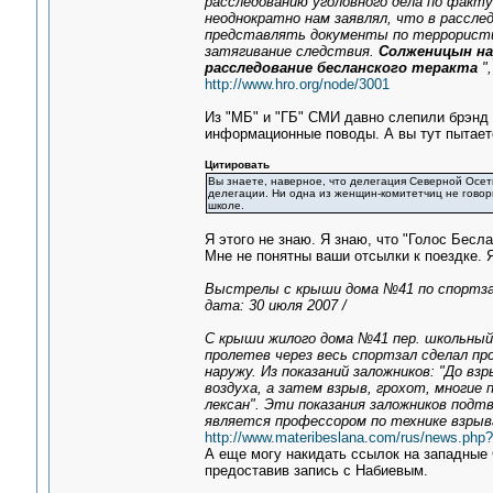
расследованию уголовного дела по факту
неоднократно нам заявлял, что в рассле
представлять документы по террористи
затягивание следствия.
Солженицын на
расследование бесланского теракта
",
http://www.hro.org/node/3001
Из "МБ" и "ГБ" СМИ давно слепили брэнд 
информационные поводы. А вы тут пытаете
Цитировать
Вы знаете, наверное, что делегация Северной Осет
делегации. Ни одна из женщин-комитетчиц не говори
школе.
Я этого не знаю. Я знаю, что "Голос Бесла
Мне не понятны ваши отсылки к поездке. 
Выстрелы с крыши дома №41 по спортз
дата: 30 июля 2007 /
С крыши жилого дома №41 пер. школьный
пролетев через весь спортзал сделал пр
наружу. Из показаний заложников: "До в
воздуха, а затем взрыв, грохот, многие 
лексан". Эти показания заложников под
является профессором по технике взрыв
http://www.materibeslana.com/rus/news.ph
А еще могу накидать ссылок на западные 
предоставив запись с Набиевым.