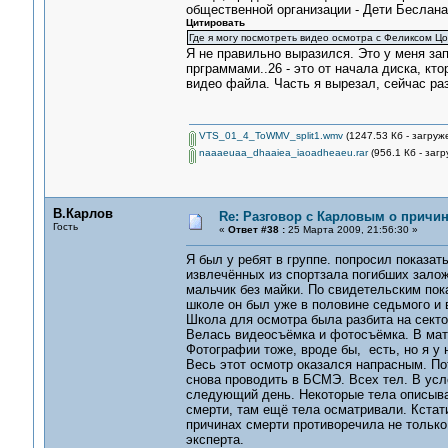
общественной организации - Дети Беслана
Цитировать
Где я могу посмотреть видео осмотра с Феликсом Цо
Я не правильно выразился. Это у меня за
прграммами..26 - это от начала диска, кто
видео файла. Часть я вырезал, сейчас ра
VTS_01_4_ToWMV_split1.wmv
(1247.53 Кб - загруж
naaaeuaa_dhaaiea_iaoadheaeu.rar
(956.1 Кб - загр
В.Карлов
Re: Разговор с Карловым о причи
Гость
«
Ответ #38 :
25 Марта 2009, 21:56:30 »
Я был у ребят в группе. попросил показа
извлечённых из спортзала погибших зало
мальчик без майки. По свидетельским пок
школе он был уже в половине седьмого и в
Школа для осмотра была разбита на секто
Велась видеосъёмка и фотосъёмка. В матер
Фотографии тоже, вроде бы, есть, но я у 
Весь этот осмотр оказался напрасным. По
снова проводить в БСМЭ. Всех тел. В усл
следующий день. Некоторые тела описывал
смерти, там ещё тела осматривали. Кстати
причинах смерти противоречила не только 
эксперта.