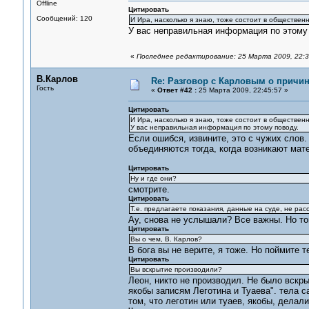
Offline
Цитировать
Сообщений: 120
И Ира, насколько я знаю, тоже состоит в обществен
У вас неправильная информация по этому
«
Последнее редактирование: 25 Марта 2009, 22:3
В.Карлов
Re: Разговор с Карловым о причи
Гость
«
Ответ #42 :
25 Марта 2009, 22:45:57 »
Цитировать
И Ира, насколько я знаю, тоже состоит в обществен
У вас неправильная информация по этому поводу.
Если ошибся, извините, это с чужих слов.
объединяются тогда, когда возникают мат
Цитировать
Ну и где они?
смотрите.
Цитировать
Т.е. предлагаете показания, данные на суде, не рас
Ау, снова не услышали? Все важны. Но то
Цитировать
Вы о чем, В. Карлов?
В бога вы не верите, я тоже. Но поймите 
Цитировать
Вы вскрытие производили?
Леон, никто не производил. Не было вскр
якобы записям Леготина и Туаева". тела с
том, что леготин или туаев, якобы, делал