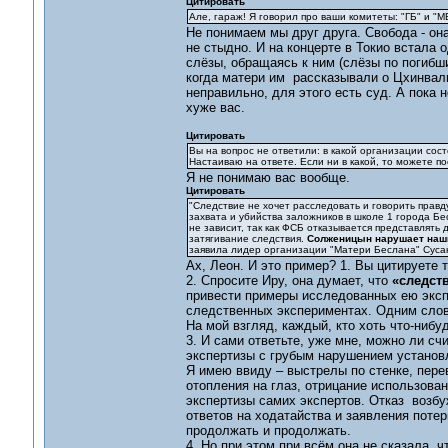
Цитировать
Але, гараж! Я говорил про ваши комитеты: "ГБ" и "М
Не понимаем мы друг друга. Свобода - он
не стыдно. И на концерте в Токио встала 
слёзы, обращаясь к ним (слёзы по погибши
когда матери им рассказывали о Цхинвали
неправильно, для этого есть суд. А пока 
хуже вас.
Цитировать
Вы на вопрос не ответили: в какой организации сост
Настаиваю на ответе. Если ни в какой, то можете п
Я не понимаю вас вообще.
Цитировать
"Следствие не хочет расследовать и говорить правд
захвата и убийства заложников в школе 1 города Б
не зависит, так как ФСБ отказывается представлят
затягивание следствия.
Солженицын нарушает наши
заявила лидер организации "Матери Беслана" Сусан
Ах, Леон. И это пример? 1. Вы цитируете
2. Спросите Иру, она думает, что
«следств
привести примеры исследованных ею экспе
следственных экспериментах. Одним слово
На мой взгляд, каждый, кто хоть что-нибу
3. И сами ответьте, уже мне, можно ли сч
экспертизы с грубым нарушением установ
Я имею ввиду – выстрелы по стенке, пер
отопления на глаз, отрицание использова
экспертизы самих экспертов. Отказ возб
ответов на ходатайства и заявления поте
продолжать и продолжать.
4. Но при этом при всём она не сказала, чт