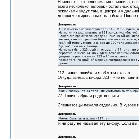
Неясность - от непонимания принципа, по
всего несколько человек - остальных отса
осколками будут там, в центре и у дальне
дефрагментированные тела были. После пе
Цитировать
4. Неясность с количеством тел - 112, 116?? Здесь, 
Не могли из школы вынести 323 заложника (без учё
нашёл его практически сразу. Он был 15-ый ил числ
честно, я не смотрел - не было смысла и интереса,
крайней мере у меня на видео до 229 тела доходят и
"целых", там же и Каниди.
Не может быть 323, ещё и потому, что 74 тела - не 
вероятно, в числе 74, но и здесь тоже верить нельзя
умерли от ран и в числа 323 и 74 не попали).
Кроме того, по-крайней мере 14 пострадавших (без 2
путает.
112 - явная ошибка и я об этом сказал.
Откуда взялась цифра 323 - мне не понятн
Цитировать
ещё и потому, что 74 тела - не учитывались МЧС пр
77. Троих забрали родственники.
Спецназовцы лежали отдельно. В кузове г
Цитировать
Может быть, вы и правы - 237 тел.
Я ни разу не называл эту цифру. Если вы 
Цитировать