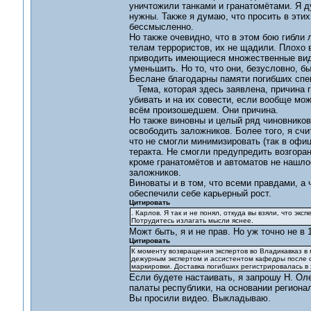
уничтожили танками и гранатомётами. Я д
нужны. Также я думаю, что просить в этих
бессмысленно.
Но также очевидно, что в этом бою гибли
телам террористов, их не щадили. Плохо 
приводить имеющиеся множественные виде
уменьшить. Но то, что они, безусловно, б
Беслане благодарны памяти погибших спец
Тема, которая здесь заявлена, причина 
убивать и на их совести, если вообще мож
всём произошедшем. Они причина.
Но также виновны и целый ряд чиновников 
освободить заложников. Более того, я счи
что не смогли минимизировать (так в офи
теракта. Не смогли предупредить возгора
кроме гранатомётов и автоматов не нашло
заложников.
Виноваты и в том, что всеми правдами, а
обеспечили себе карьерный рост.
Цитировать
. Карлов. Я так и не понял, откуда вы взяли, что экс
Потрудитесь излагать мысли яснее.
Можт быть, я и не прав. Но уж точно не в 1
Цитировать
К моменту возвращения экспертов во Владикавказ в
дежурным экспертом и ассистентом кафедры после об
маркировки. Доставка погибших регистрировалась в 
Если будете настаивать, я запрошу Н. Ол
палаты республики, на основании региона
Вы просили видео. Выкладываю.