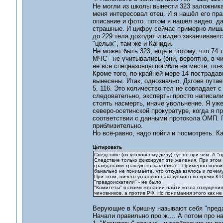
Не могли из школы вынести 323 заложника
меня интересовал отец. И я нашёл его пра
описание и фото. потом я нашёл видео. да
страшные. И цифру сейчас примерно лишь 
до 229 тела доходят и видео заканчивается
"целых", там же и Каниди.
Не может быть 323, ещё и потому, что 74
МЧС - не учитывались (они, вероятно, в чи
не все спецназовцы погибли на месте, по-к
Кроме того, по-крайней мере 14 пострадав
вынесены. Итак, однозначно, Дзгоев путае
5. 116. Это количество тел не совпадает 
следовательно, эксперты просто написали 
стоять насмерть, иначе увольнение. Я уже
северо-осетинской прокуратуре, когда я пр
соответствии с данными протокола ОМП. 
приблизительно.
Но всё-равно, надо пойти и посмотреть. К
Цитировать
Следствие (по уголовному делу) тут не при чем. А "
Следствие только фиксирует эти желания. При этом
гражданами трактуются как обман. Примерно полвина
банально не понимаете, что откуда взялось и почем
При этом, ничего уголовно-наказуемого во время КТ
"правдоискатели" - не было.
"Комитеты" в своем желании найти козла отпущения
чиновников, а против РФ. Но понимания этого как не 
Верующие в Кришну называют себя "предан
Начали правильно про ж.... А потом про н