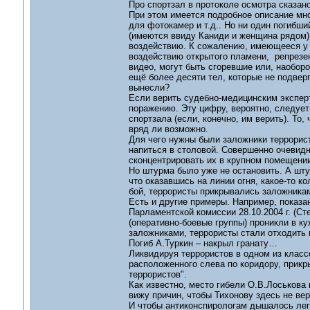
Про спортзал в протоколе осмотра сказано
При этом имеется подробное описание множ
для фотокамер и т.д.. Но ни один погибши
(имеются ввиду Каниди и женщина рядом).
воздействию. К сожалению, имеющееся у 
воздействию открытого пламени, репрезен
видео, могут быть сгоревшие или, наоборо
ещё более десяти тел, которые не подвер
вынесли?
Если верить судебно-медицинским эксперт
поражению. Эту цифру, вероятно, следует
спортзала (если, конечно, им верить). То,
вряд ли возможно.
Для чего нужны были заложники террорист
напиться в столовой. Совершенно очевид
сконцентрировать их в крупном помещении
Но штурма было уже не остановить. А шту
что оказавшись на линии огня, какое-то к
бой, террористы прикрывались заложникам
Есть и другие примеры. Например, показа
Парламентской комиссии 28.10.2004 г. (Ст
(оперативно-боевые группы) проникли в к
заложниками, террористы стали отходить
Погиб А.Туркин – накрыл гранату…
Ликвидируя террористов в одном из классо
расположенного слева по коридору, прикр
террористов".
Как известно, место гибели О.В.Лоськова 
вижу причин, чтобы Тихонову здесь не вер
И чтобы антиконспирологам дышалось легч