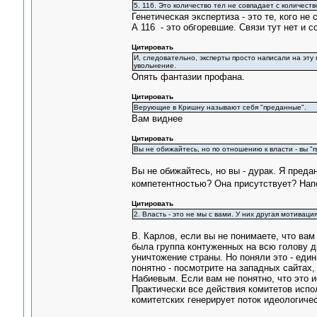
5. 116. Это количество тел не совпадает с количест
Генетическая экспертиза - это те, кого не 
А 116 - это обгоревшие. Связи тут нет и 
Цитировать
И, следовательно, эксперты просто написали на эту 
увольнение.
Опять фантазии профана.
Цитировать
Верующие в Кришну называют себя "преданные".
Вам виднее
Цитировать
Вы не обижайтесь, но по отношению к власти - вы "
Вы не обижайтесь, но вы - дурак. Я преда
компетентностью? Она присутствует? На
Цитировать
2. Власть - это не мы с вами. У них другая мотиваци
В. Карлов, если вы не понимаете, что вам
была группа контуженных на всю голову д
уничтожение страны. Но поняли это - един
понятно - посмотрите на западных сайтах
Набиевым. Если вам не понятно, что это и
Практически все действия комитетов исп
комитетских генерирует поток идеологиче