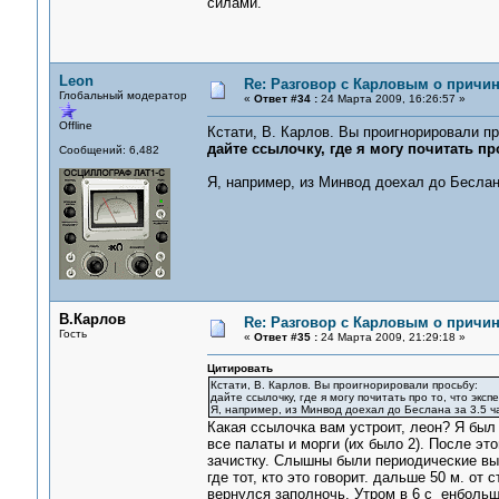
силами.
Leon
Re: Разговор с Карловым о причи
Глобальный модератор
«
Ответ #34 :
24 Марта 2009, 16:26:57 »
Offline
Кстати, В. Карлов. Вы проигнорировали пр
дайте ссылочку, где я могу почитать пр
Сообщений: 6,482
Я, например, из Минвод доехал до Беслан
В.Карлов
Re: Разговор с Карловым о причи
Гость
«
Ответ #35 :
24 Марта 2009, 21:29:18 »
Цитировать
Кстати, В. Карлов. Вы проигнорировали просьбу:
дайте ссылочку, где я могу почитать про то, что эксп
Я, например, из Минвод доехал до Беслана за 3.5 
Какая ссылочка вам устроит, леон? Я был
все палаты и морги (их было 2). После эт
зачистку. Слышны были периодические выс
где тот, кто это говорит. дальше 50 м. о
вернулся заполночь. Утром в 6 с енбольш