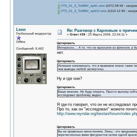
VTS_01_3_ToWMV_split1.wmv
(1072.58 Кб - загруж
VTS_01_3_ToWMV_split10.wmv
(1310.12 Кб - загру
Leon
Re: Разговор с Карловым о причи
Глобальный модератор
«
Ответ #39 :
25 Марта 2009, 22:04:11 »
Offline
Цитировать
Интересно.... А то, что не выносили из флигеля, а б
Сообщений: 6,482
нет.
Цитировать
Излишне напоминать, что в правовом плане такие по
чем выводы любой экспертизы.
Ну и где они?
Цитировать
Ваше мнение. Не буду спорить. Просто выложу сейча
исследовал проблему, видно.
Я где-то говорил, что он не исследовал 
Про то, как он "исследовал" можете почита
http://www.reyndar.org/beslan/forum/index.ph
Цитировать
Вы не правильно меня поняли. Лжец - это преднамере
перечисленных вами фигурантов зачем одной краской