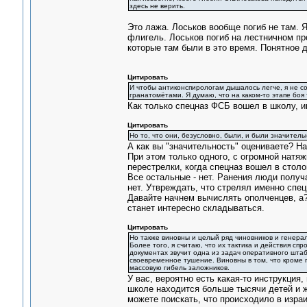
здесь не верить.
Это лажа. Лоськов вообще погиб не там. 
флигель. Лоськов погиб на лестничном пр
которые там были в это время. Понятное 
Цитировать
И чтобы антиконспирологам дышалось легче, я не с
гранатомётами. Я думаю, что на каком-то этапе бо
Как только спецназ ФСБ вошел в школу, и
Цитировать
Но то, что они, безусловно, были, и были значитель
А как вы "значительность" оцениваете? Н
При этом только одного, с огромной натяж
перестрелки, когда спецназ вошел в столо
Все остальные - нет. Ранения люди получа
нет. Утвреждать, что стрелял именно спец
Давайте начнем вычислять ополченцев, а?
станет интересно складываться.
Цитировать
Но также виновны и целый ряд чиновников и генерал
Более того, я считаю, что их тактика и действия с
документах звучит одна из задач оперативного штаб
своевременное тушение. Виновны в том, что кроме г
массовую гибель заложников.
У вас, вероятно есть какая-то инструкция,
школе находится больше тысячи детей и ж
можете поискать, что происходило в израи