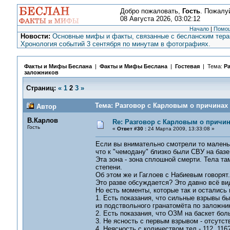
Добро пожаловать,
Гость
. Пожалу
08 Августа 2026, 03:02:12
Начало
|
Помо
Новости:
Основные мифы и факты, связанные с бесланским терак
Хронология событий 3 сентября по минутам в фотографиях.
Факты и Мифы Беслана
|
Факты и Мифы Беслана
|
Гостевая
| Тема:
Ра
заложников
Страниц:
«
1
2
3
»
Тема: Разговор с Карловым о причинах 
Автор
В.Карлов
Re: Разговор с Карловым о причи
Гость
«
Ответ #30 :
24 Марта 2009, 13:33:08 »
Если вы внимательно смотрели то маленьк
что к "чемодану" близко были СВУ на базе
Эта зона - зона сплошной смерти. Тела т
степени.
Об этом же и Гаглоев с Набиевым говорят.
Это разве обсуждается? Это давно всё ви
Но есть моменты, которые так и остались
1. Есть показания, что сильные взрывы бы
из подствольного гранатомёта по заложни
2. Есть показания, что ОЗМ на баскет бол
3. Не ясность с первым взрывом - отсутст
4. Неясность с количеством тел - 112, 116