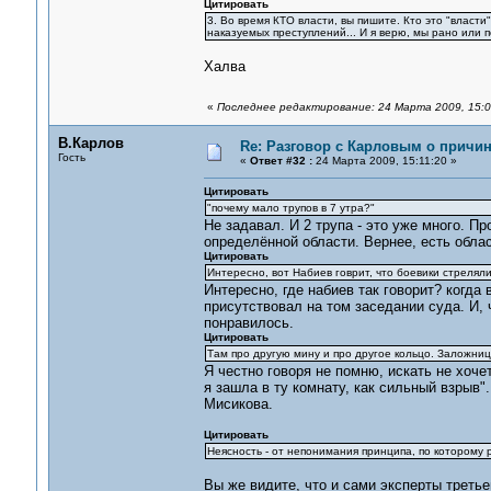
Цитировать
3. Во время КТО власти, вы пишите. Кто это "власт
наказуемых преступлений... И я верю, мы рано или 
Халва
«
Последнее редактирование: 24 Марта 2009, 15:0
В.Карлов
Re: Разговор с Карловым о причи
Гость
«
Ответ #32 :
24 Марта 2009, 15:11:20 »
Цитировать
"почему мало трупов в 7 утра?"
Не задавал. И 2 трупа - это уже много. П
определённой области. Вернее, есть област
Цитировать
Интересно, вот Набиев говрит, что боевики стреляли
Интересно, где набиев так говорит? когда 
присутствовал на том заседании суда. И, 
понравилось.
Цитировать
Там про другую мину и про другое кольцо. Заложни
Я честно говоря не помню, искать не хочет
я зашла в ту комнату, как сильный взрыв"
Мисикова.
Цитировать
Неясность - от непонимания принципа, по которому 
Вы же видите, что и сами эксперты третье