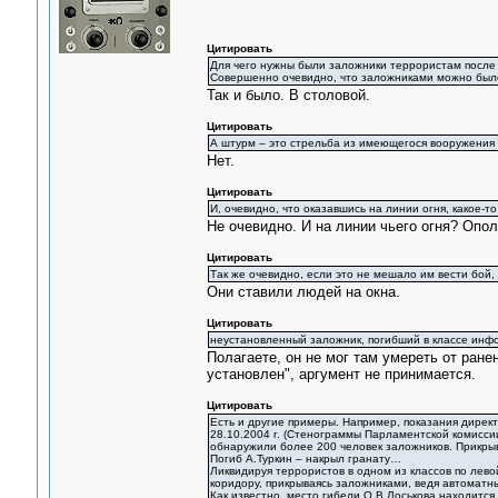
Цитировать
Для чего нужны были заложники террористам после 
Совершенно очевидно, что заложниками можно было 
Так и было. В столовой.
Цитировать
А штурм – это стрельба из имеющегося вооружения 
Нет.
Цитировать
И, очевидно, что оказавшись на линии огня, какое-т
Не очевидно. И на линии чьего огня? Опо
Цитировать
Так же очевидно, если это не мешало им вести бой
Они ставили людей на окна.
Цитировать
неустановленный заложник, погибший в классе инф
Полагаете, он не мог там умереть от ранен
установлен", аргумент не принимается.
Цитировать
Есть и другие примеры. Например, показания дирек
28.10.2004 г. (Стенограммы Парламентской комиссии 
обнаружили более 200 человек заложников. Прикрыв
Погиб А.Туркин – накрыл гранату…
Ликвидируя террористов в одном из классов по лево
коридору, прикрываясь заложниками, ведя автоматны
Как известно, место гибели О.В.Лоськова находится 