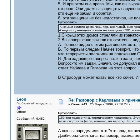
5. И при этом она права. Мы, как вы выр
стороне. Они должны защищать нарушение 
кто ещё не забыл и борется..
6. эти женщины не без недостатков, не вс
Цитировать
"С крыши жилого дома №41 пер. школьный, был прои
А еще могу накидать ссылок на западные СМИ, в кот
1.С крыш этих домов стреляли из гранато
2.Вы совершенно зря так относитесь к ви
А. Полное видео с этим разговором есть, 
Б. По первым следам Набиев говорит, что 
что террористы положили на подоконник 
В. Для задающего вопрос: «так в зале, по
Вопрос-то им задан. Значит, он допускал 
ответ Набиева и Гаглоева на этот вопрос.
В Страсбург может ехать все кто хочет. 
Leon
Re: Разговор с Карловым о причи
Глобальный модератор
«
Ответ #43 :
25 Марта 2009, 22:50:24 »
Offline
Цитировать
159 тел подверглись термическому поражению. Эту ц
Сообщений: 6,482
го из спортзала (если, конечно, им верить). То, что
А как вы определили, что "это вряд ли во
Дзебисова Светлана, например, вышла вме