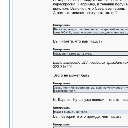
переспросил. Например, в течении получа
выяснил. Выяснил, что Савельев - лжец.
А вам что мешает поступить так же?
Цитировать
Вы же видите, что и сами эксперты третьей эксперти
типу МОН. И, судя по всему, эта самоделка или выг
Вы читаете, что вам пишут?
Цитировать
показания дзгоева на суде.
Было вынесено 323 погибших гражданских 
323-31=292
Этого не может быть.
Цитировать
Здесь понятия перепутанные. если причину смерти ус
родственники?.
В. Карлов. Ну вы уже поняли, что это - ра
Цитировать
Может быть я и не прав.
Вы повторяйте это прежде, чем писать.
Цитировать