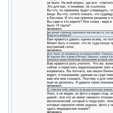
не было. На мой вопрос, где все - ответил
Это для вас, я понимаю, не ссылочка.
Вы что, по прежнему будет утверждать, что
вещи. Вы что, хотите сказать, что судмед
в Беслане. И что они приняли решение о п
Вы сами в это верите? Или снова - вера в 
было 74 трупа?
Цитировать
вы целую страницу заполнили текстом про то, что т
Еще есть вопросы?
Вам нравится давать оценки всему, но полу
Может быть я сказал, что их туда ночью п
внутренний голос.
Цитировать
Ага. Ушла, но взорвалось на коронштейне. Слышать 
В. Карлов. Вот я живу в Питере. Приехал, нашел в 
получаса нашел Биченову, показаниями которой спек
Вам нравится роль учителя. Что же, возм
сейчас и переслать видеопоказания трёх м
взорвалась. Вы полчаса, как нашли Бичен
видел, и показаниям, данным на суде пове
вам или мне слышать. Поэтому я для себя 
ещё не делились. И давали такие показани
Цитировать
2. ответьте себе: имеете ли вы достаточные знания
Леон, я не медик, но фото и видео отца, о
домой - всё это не имеет никакого отноше
металлический, который я тогда взял, теп
которые хоронили своих родных, фото у ни
здесь медицинские знания?
Цитировать