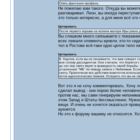
Опять фантазии профана.
Не пожелаю вам такого. Откуда вы можете
разговаривал. Леон, вы иногда переступае
это только интересно, а для меня всё это
Цитировать
После первого взрыва на колени матери Иры упало д
Вы слишком много связываете с показания
всех лежали элементы кровли, кто-то сид
тел в Ростове всё-таки одно целое тело н
Цитировать
В. Карлов, если вы не понимаете, что вам говорит 
всю голову диссидентов. Они считали, что борятся 
до сих пор свято верят в праведность своей борьбы.
устроенную "МБ" по поводу записи с Набиевым. Если
смогу. Практически все действия комитетов исполь
поток идеологических помоев. Оспорить это вы не с
Вот это я не хочу комментировать. Хочу л
сделал вывод - они порою более человечн
против нас, мы сами генерируем непониман
этом Запад и Штаты бессмысленно. Нужно 
вещи. И очень не хочется оказаться прови
аукнется.
Но это к форуму вашему не относится. Хот