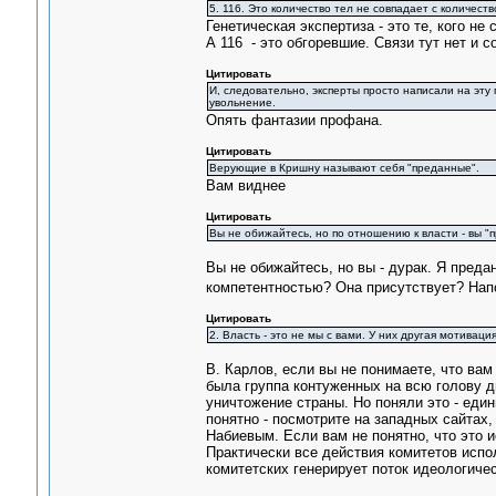
5. 116. Это количество тел не совпадает с количест
Генетическая экспертиза - это те, кого не 
А 116 - это обгоревшие. Связи тут нет и 
Цитировать
И, следовательно, эксперты просто написали на эту 
увольнение.
Опять фантазии профана.
Цитировать
Верующие в Кришну называют себя "преданные".
Вам виднее
Цитировать
Вы не обижайтесь, но по отношению к власти - вы "
Вы не обижайтесь, но вы - дурак. Я преда
компетентностью? Она присутствует? На
Цитировать
2. Власть - это не мы с вами. У них другая мотиваци
В. Карлов, если вы не понимаете, что вам
была группа контуженных на всю голову д
уничтожение страны. Но поняли это - един
понятно - посмотрите на западных сайтах
Набиевым. Если вам не понятно, что это и
Практически все действия комитетов исп
комитетских генерирует поток идеологиче