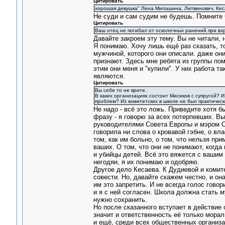
Цитировать
хорошая девушка" Лена Милашина, Литвинович, Кес
Не суди и сам судим не будешь. Помните 
Цитировать
Ваш отец не погибал от осколочных ранений при вз
Давайте закроем эту тему. Вы не читали, 
Я понимаю. Хочу лишь ещё раз сказать, то
мужчиной, которого они описали. даже он
признают. Здесь мне ребята из группы пом
этим они меня и "купили". У них работа та
являются.
Цитировать
Вы себе то не врите.
В каких организациях состоит Мисиков с супругой? И
проблем? Из комитетских в школе не был практически
Не надо - всё это ложь. Приведите хотя б
фразу - я говорю за всех потерпевших. Вы
руководителями Совета Европы и мэром Ст
говорила ни слова о кровавой гэбне, о вл
том, как им больно, о том, что нельзя пр
ваших. О том, что они не понимают, когда
и убийцы детей. Всё это вяжется с вашим 
негодяи, я их понимаю и одобряю.
Другое дело Кесаева. К Дудиевой и комите
совести. Но, давайте скажем честно, и она
им это запретить. И не всегда голос гово
и я с ней согласен. Школа должна стать 
нужно сохранить.
Но после сказанного вступает в действие о
значит и ответственность её только морал
и ещё, среди всех общественных организац