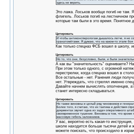
здесь не верить.
Это лажа. Лоськов вообще погиб не там. 
флигель. Лоськов погиб на лестничном пр
которые там были в это время. Понятное 
Цитировать
И чтобы антиконспирологам дышалось легче, я не с
гранатомётами. Я думаю, что на каком-то этапе бо
Как только спецназ ФСБ вошел в школу, и
Цитировать
Но то, что они, безусловно, были, и были значитель
А как вы "значительность" оцениваете? Н
При этом только одного, с огромной натяж
перестрелки, когда спецназ вошел в столо
Все остальные - нет. Ранения люди получа
нет. Утвреждать, что стрелял именно спец
Давайте начнем вычислять ополченцев, а?
станет интересно складываться.
Цитировать
Но также виновны и целый ряд чиновников и генерал
Более того, я считаю, что их тактика и действия с
документах звучит одна из задач оперативного штаб
своевременное тушение. Виновны в том, что кроме г
массовую гибель заложников.
У вас, вероятно есть какая-то инструкция,
школе находится больше тысячи детей и ж
можете поискать, что происходило в израи