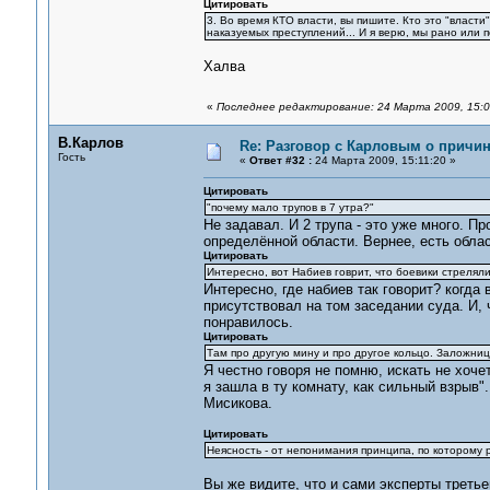
Цитировать
3. Во время КТО власти, вы пишите. Кто это "власт
наказуемых преступлений... И я верю, мы рано или 
Халва
«
Последнее редактирование: 24 Марта 2009, 15:0
В.Карлов
Re: Разговор с Карловым о причи
Гость
«
Ответ #32 :
24 Марта 2009, 15:11:20 »
Цитировать
"почему мало трупов в 7 утра?"
Не задавал. И 2 трупа - это уже много. П
определённой области. Вернее, есть област
Цитировать
Интересно, вот Набиев говрит, что боевики стреляли
Интересно, где набиев так говорит? когда 
присутствовал на том заседании суда. И, 
понравилось.
Цитировать
Там про другую мину и про другое кольцо. Заложни
Я честно говоря не помню, искать не хочет
я зашла в ту комнату, как сильный взрыв"
Мисикова.
Цитировать
Неясность - от непонимания принципа, по которому 
Вы же видите, что и сами эксперты третье