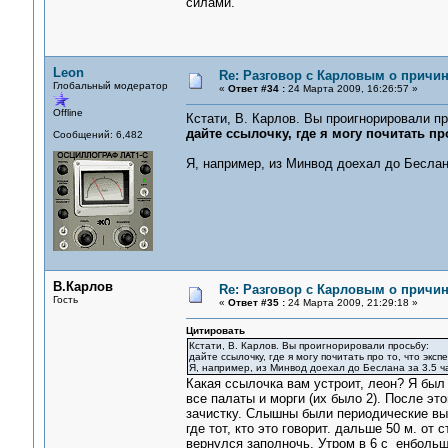
силами.
Leon
Re: Разговор с Карловым о причи
Глобальный модератор
«
Ответ #34 :
24 Марта 2009, 16:26:57 »
Offline
Кстати, В. Карлов. Вы проигнорировали пр
дайте ссылочку, где я могу почитать пр
Сообщений: 6,482
Я, например, из Минвод доехал до Беслан
В.Карлов
Re: Разговор с Карловым о причи
Гость
«
Ответ #35 :
24 Марта 2009, 21:29:18 »
Цитировать
Кстати, В. Карлов. Вы проигнорировали просьбу:
дайте ссылочку, где я могу почитать про то, что эксп
Я, например, из Минвод доехал до Беслана за 3.5 
Какая ссылочка вам устроит, леон? Я был
все палаты и морги (их было 2). После эт
зачистку. Слышны были периодические выс
где тот, кто это говорит. дальше 50 м. о
вернулся заполночь. Утром в 6 с енбольш