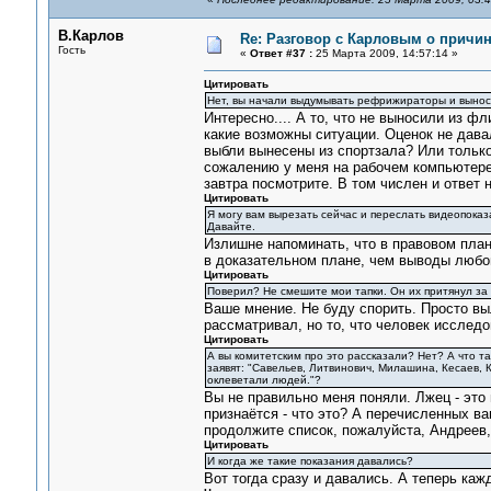
В.Карлов
Re: Разговор с Карловым о причи
Гость
«
Ответ #37 :
25 Марта 2009, 14:57:14 »
Цитировать
Нет, вы начали выдумывать рефрижираторы и вынос 
Интересно.... А то, что не выносили из ф
какие возможны ситуации. Оценок не давал
выбли вынесены из спортзала? Или только
сожалению у меня на рабочем компьютере
завтра посмотрите. В том числен и ответ н
Цитировать
Я могу вам вырезать сейчас и переслать видеопоказ
Давайте.
Излишне напоминать, что в правовом плане
в доказательном плане, чем выводы любо
Цитировать
Поверил? Не смешите мои тапки. Он их притянул за
Ваше мнение. Не буду спорить. Просто вы
рассматривал, но то, что человек исследо
Цитировать
А вы комитетским про это рассказали? Нет? А что т
заявят: "Савельев, Литвинович, Милашина, Кесаев, 
оклеветали людей."?
Вы не правильно меня поняли. Лжец - это
признаётся - что это? А перечисленных ва
продолжите список, пожалуйста, Андреев, Д
Цитировать
И когда же такие показания давались?
Вот тогда сразу и давались. А теперь каж