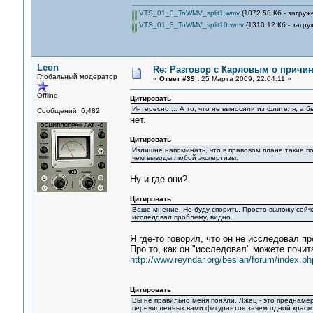
VTS_01_3_ToWMV_split1.wmv
(1072.58 Кб - загруж
VTS_01_3_ToWMV_split10.wmv
(1310.12 Кб - загру
Leon
Re: Разговор с Карловым о причи
Глобальный модератор
«
Ответ #39 :
25 Марта 2009, 22:04:11 »
Offline
Цитировать
Интересно.... А то, что не выносили из флигеля, а б
Сообщений: 6,482
нет.
Цитировать
Излишне напоминать, что в правовом плане такие по
чем выводы любой экспертизы.
Ну и где они?
Цитировать
Ваше мнение. Не буду спорить. Просто выложу сейча
исследовал проблему, видно.
Я где-то говорил, что он не исследовал 
Про то, как он "исследовал" можете почита
http://www.reyndar.org/beslan/forum/index.ph
Цитировать
Вы не правильно меня поняли. Лжец - это преднамере
перечисленных вами фигурантов зачем одной краской