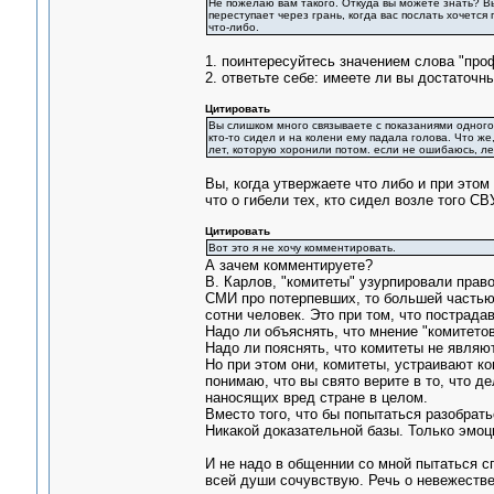
Не пожелаю вам такого. Откуда вы можете знать? Вы
переступает через грань, когда вас послать хочется
что-либо.
1. поинтересуйтесь значением слова "про
2. ответьте себе: имеете ли вы достаточн
Цитировать
Вы слишком много связываете с показаниями одного 
кто-то сидел и на колени ему падала голова. Что же
лет, которую хоронили потом. если не ошибаюсь, ле
Вы, когда утвержаете что либо и при это
что о гибели тех, кто сидел возле того СВ
Цитировать
Вот это я не хочу комментировать.
А зачем комментируете?
В. Карлов, "комитеты" узурпировали прав
СМИ про потерпевших, то большей частью 
сотни человек. Это при том, что пострада
Надо ли объяснять, что мнение "комитето
Надо ли пояснять, что комитеты не явля
Но при этом они, комитеты, устраивают к
понимаю, что вы свято верите в то, что д
наносящих вред стране в целом.
Вместо того, что бы попытаться разобрать
Никакой доказательной базы. Только эмоц
И не надо в общеннии со мной пытаться с
всей души сочувствую. Речь о невежестве