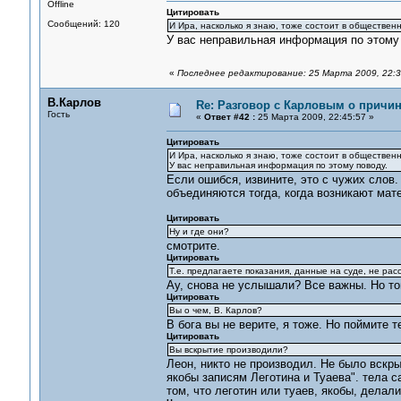
Offline
Цитировать
Сообщений: 120
И Ира, насколько я знаю, тоже состоит в обществен
У вас неправильная информация по этому
«
Последнее редактирование: 25 Марта 2009, 22:3
В.Карлов
Re: Разговор с Карловым о причи
Гость
«
Ответ #42 :
25 Марта 2009, 22:45:57 »
Цитировать
И Ира, насколько я знаю, тоже состоит в обществен
У вас неправильная информация по этому поводу.
Если ошибся, извините, это с чужих слов.
объединяются тогда, когда возникают мат
Цитировать
Ну и где они?
смотрите.
Цитировать
Т.е. предлагаете показания, данные на суде, не рас
Ау, снова не услышали? Все важны. Но то
Цитировать
Вы о чем, В. Карлов?
В бога вы не верите, я тоже. Но поймите 
Цитировать
Вы вскрытие производили?
Леон, никто не производил. Не было вскр
якобы записям Леготина и Туаева". тела с
том, что леготин или туаев, якобы, делал