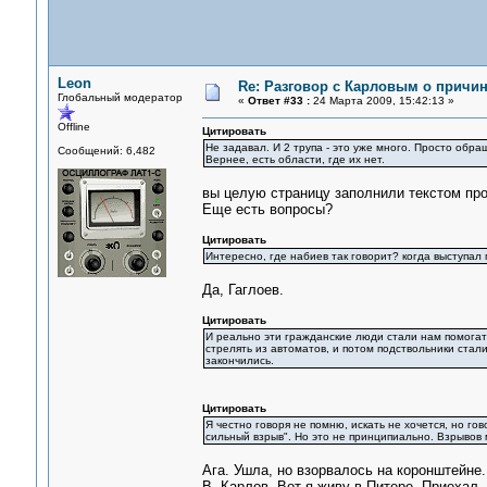
Leon
Re: Разговор с Карловым о причи
Глобальный модератор
«
Ответ #33 :
24 Марта 2009, 15:42:13 »
Offline
Цитировать
Не задавал. И 2 трупа - это уже много. Просто обр
Сообщений: 6,482
Вернее, есть области, где их нет.
вы целую страницу заполнили текстом про 
Еще есть вопросы?
Цитировать
Интересно, где набиев так говорит? когда выступал г
Да, Гаглоев.
Цитировать
И реально эти гражданские люди стали нам помогат
стрелять из автоматов, и потом подствольники стали
закончились.
Цитировать
Я честно говоря не помню, искать не хочется, но гов
сильный взрыв". Но это не принципиально. Взрывов 
Ага. Ушла, но взорвалось на коронштейне
В. Карлов. Вот я живу в Питере. Приехал