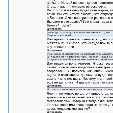
не было. На мой вопрос, где все - ответил
Это для вас, я понимаю, не ссылочка.
Вы что, по прежнему будет утверждать, что
вещи. Вы что, хотите сказать, что судмед
в Беслане. И что они приняли решение о п
Вы сами в это верите? Или снова - вера в 
было 74 трупа?
Цитировать
вы целую страницу заполнили текстом про то, что т
Еще есть вопросы?
Вам нравится давать оценки всему, но полу
Может быть я сказал, что их туда ночью п
внутренний голос.
Цитировать
Ага. Ушла, но взорвалось на коронштейне. Слышать 
В. Карлов. Вот я живу в Питере. Приехал, нашел в 
получаса нашел Биченову, показаниями которой спек
Вам нравится роль учителя. Что же, возм
сейчас и переслать видеопоказания трёх м
взорвалась. Вы полчаса, как нашли Бичен
видел, и показаниям, данным на суде пове
вам или мне слышать. Поэтому я для себя 
ещё не делились. И давали такие показани
Цитировать
2. ответьте себе: имеете ли вы достаточные знания
Леон, я не медик, но фото и видео отца, о
домой - всё это не имеет никакого отноше
металлический, который я тогда взял, теп
которые хоронили своих родных, фото у ни
здесь медицинские знания?
Цитировать