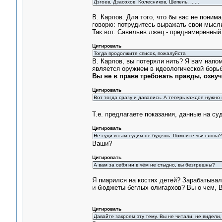
Дзгоев, Дзасохов, Колесников, Шепель, ......
В. Карлов. Для того, что бы вас не поним
говорю: потрудитесь выражать свои мысли
Так вот. Савельев лжец - преднамеренный.
Цитировать
Тогда продолжите список, пожалуйста
В. Карлов, вы потеряли нить? Я вам напо
является оружием в идеологической борьбе
Вы не в праве требовать правды, озву
Цитировать
Вот тогда сразу и давались. А теперь каждое нужно
Т.е. предлагаете показания, данные на су
Цитировать
Не суди и сам судим не будешь. Помните чьи слова?
Ваши?
Цитировать
А вам за себя ни в чём не стыдно, вы безгрешны?
Я пиарился на костях детей? Зарабатыва
и бюджеты беглых олигархов? Вы о чем, В
Цитировать
Давайте закроем эту тему. Вы не читали, не видели,