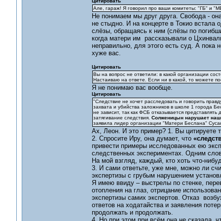
Цитировать
Але, гараж! Я говорил про ваши комитеты: "ГБ" и "М
Не понимаем мы друг друга. Свобода - он
не стыдно. И на концерте в Токио встала 
слёзы, обращаясь к ним (слёзы по погибши
когда матери им рассказывали о Цхинвали
неправильно, для этого есть суд. А пока 
хуже вас.
Цитировать
Вы на вопрос не ответили: в какой организации сост
Настаиваю на ответе. Если ни в какой, то можете п
Я не понимаю вас вообще.
Цитировать
"Следствие не хочет расследовать и говорить правд
захвата и убийства заложников в школе 1 города Б
не зависит, так как ФСБ отказывается представлят
затягивание следствия.
Солженицын нарушает наши
заявила лидер организации "Матери Беслана" Сусан
Ах, Леон. И это пример? 1. Вы цитируете
2. Спросите Иру, она думает, что
«следств
привести примеры исследованных ею экспе
следственных экспериментах. Одним слово
На мой взгляд, каждый, кто хоть что-нибу
3. И сами ответьте, уже мне, можно ли сч
экспертизы с грубым нарушением установ
Я имею ввиду – выстрелы по стенке, пер
отопления на глаз, отрицание использова
экспертизы самих экспертов. Отказ возб
ответов на ходатайства и заявления поте
продолжать и продолжать.
4. Но при этом при всём она не сказала, чт