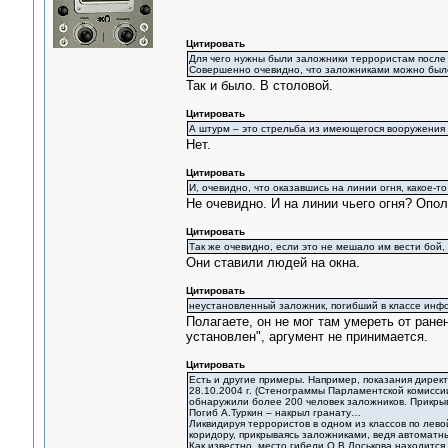
Цитировать
Для чего нужны были заложники террористам после 
Совершенно очевидно, что заложниками можно было 
Так и было. В столовой.
Цитировать
А штурм – это стрельба из имеющегося вооружения 
Нет.
Цитировать
И, очевидно, что оказавшись на линии огня, какое-т
Не очевидно. И на линии чьего огня? Опо
Цитировать
Так же очевидно, если это не мешало им вести бой
Они ставили людей на окна.
Цитировать
неустановленный заложник, погибший в классе инф
Полагаете, он не мог там умереть от ранен
установлен", аргумент не принимается.
Цитировать
Есть и другие примеры. Например, показания дирек
28.10.2004 г. (Стенограммы Парламентской комиссии 
обнаружили более 200 человек заложников. Прикрыв
Погиб А.Туркин – накрыл гранату…
Ликвидируя террористов в одном из классов по лево
коридору, прикрываясь заложниками, ведя автоматны
Как известно, место гибели О.В.Лоськова находится 