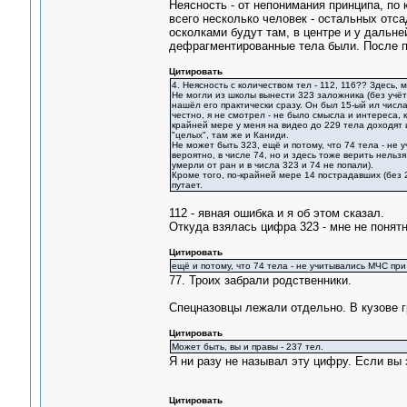
Неясность - от непонимания принципа, по
всего несколько человек - остальных отса
осколками будут там, в центре и у дальне
дефрагментированные тела были. После пе
Цитировать
4. Неясность с количеством тел - 112, 116?? Здесь, 
Не могли из школы вынести 323 заложника (без учё
нашёл его практически сразу. Он был 15-ый ил числ
честно, я не смотрел - не было смысла и интереса,
крайней мере у меня на видео до 229 тела доходят и
"целых", там же и Каниди.
Не может быть 323, ещё и потому, что 74 тела - не 
вероятно, в числе 74, но и здесь тоже верить нельзя
умерли от ран и в числа 323 и 74 не попали).
Кроме того, по-крайней мере 14 пострадавших (без 2
путает.
112 - явная ошибка и я об этом сказал.
Откуда взялась цифра 323 - мне не понятн
Цитировать
ещё и потому, что 74 тела - не учитывались МЧС пр
77. Троих забрали родственники.
Спецназовцы лежали отдельно. В кузове г
Цитировать
Может быть, вы и правы - 237 тел.
Я ни разу не называл эту цифру. Если вы 
Цитировать