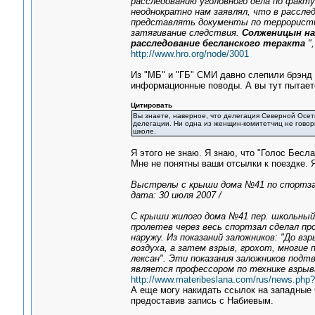
расследованию уголовного дела по факту
неоднократно нам заявлял, что в рассле
представлять документы по террористи
затягивание следствия.
Солженицын на
расследование бесланского теракта
",
http://www.hro.org/node/3001
Из "МБ" и "ГБ" СМИ давно слепили брэнд 
информационные поводы. А вы тут пытаете
Цитировать
Вы знаете, наверное, что делегация Северной Осет
делегации. Ни одна из женщин-комитетчиц не говори
школе.
Я этого не знаю. Я знаю, что "Голос Бесла
Мне не понятны ваши отсылки к поездке. 
Выстрелы с крыши дома №41 по спортз
дата: 30 июля 2007 /
С крыши жилого дома №41 пер. школьный
пролетев через весь спортзал сделал пр
наружу. Из показаний заложников: "До в
воздуха, а затем взрыв, грохот, многие 
лексан". Эти показания заложников под
является профессором по технике взрыв
http://www.materibeslana.com/rus/news.ph
А еще могу накидать ссылок на западные 
предоставив запись с Набиевым.