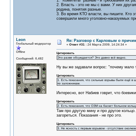
1. "Комитеты" разные - и требования их р
2. Власть - это не мы с вами. У них друга
родина, понятия разные.
3. Во время КТО власти, вы пишите. Кто э
совершили много уголовно-наказуемых пре
Leon
Re: Разговор с Карловым о причи
Глобальный модератор
«
Ответ #31 :
24 Марта 2009, 14:24:34 »
Offline
Цитировать
Это разве обсуждается? Это давно всё видно.
Сообщений: 6,482
Ну вы же задавали вопрос: "почему мало т
Цитировать
1. Есть показания, что сильные взрывы были ещё в ш
по заложникам.
Интересно, вот Набиев говрит, что боевик
Цитировать
2. Есть показания, что ОЗМ на баскет больном кольц
Там про другую мину и про другое кольцо.
загореться. Показания - не про это.
Цитировать
3. Не ясность с первым взрывом - отсутствие околко