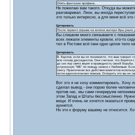
Опять фантазии профана.
Не пожелаю вам такого. Откуда вы можете
разговаривал. Леон, вы иногда переступае
это только интересно, а для меня всё это
Цитировать
После первого взрыва на колени матери Иры упало д
Вы слишком много связываете с показания
всех лежали элементы кровли, кто-то сид
тел в Ростове всё-таки одно целое тело н
Цитировать
В. Карлов, если вы не понимаете, что вам говорит 
всю голову диссидентов. Они считали, что борятся 
до сих пор свято верят в праведность своей борьбы.
устроенную "МБ" по поводу записи с Набиевым. Если
смогу. Практически все действия комитетов исполь
поток идеологических помоев. Оспорить это вы не с
Вот это я не хочу комментировать. Хочу л
сделал вывод - они порою более человечн
против нас, мы сами генерируем непониман
этом Запад и Штаты бессмысленно. Нужно 
вещи. И очень не хочется оказаться прови
аукнется.
Но это к форуму вашему не относится. Хот