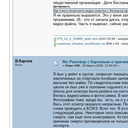
общественной организации - Дети Беслана
Цитировать
Где я могу посмотреть видео осмотра с Феликсом Цо
Я не правильно выразился. Это у меня за
прграммами..26 - это от начала диска, кто
видео файла. Часть я вырезал, сейчас ра
VTS_01_4_ToWMV_split1.wmv
(1247.53 Кб - загруж
naaaeuaa_dhaaiea_iaoadheaeu.rar
(956.1 Кб - загр
В.Карлов
Re: Разговор с Карловым о причи
Гость
«
Ответ #38 :
25 Марта 2009, 21:56:30 »
Я был у ребят в группе. попросил показа
извлечённых из спортзала погибших зало
мальчик без майки. По свидетельским пок
школе он был уже в половине седьмого и в
Школа для осмотра была разбита на секто
Велась видеосъёмка и фотосъёмка. В матер
Фотографии тоже, вроде бы, есть, но я у 
Весь этот осмотр оказался напрасным. По
снова проводить в БСМЭ. Всех тел. В усл
следующий день. Некоторые тела описывал
смерти, там ещё тела осматривали. Кстати
причинах смерти противоречила не только 
эксперта.