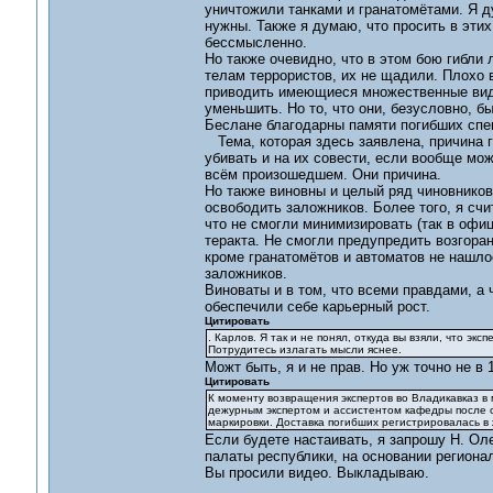
уничтожили танками и гранатомётами. Я д
нужны. Также я думаю, что просить в этих
бессмысленно.
Но также очевидно, что в этом бою гибли
телам террористов, их не щадили. Плохо 
приводить имеющиеся множественные виде
уменьшить. Но то, что они, безусловно, б
Беслане благодарны памяти погибших спец
Тема, которая здесь заявлена, причина 
убивать и на их совести, если вообще мож
всём произошедшем. Они причина.
Но также виновны и целый ряд чиновников 
освободить заложников. Более того, я счи
что не смогли минимизировать (так в офи
теракта. Не смогли предупредить возгора
кроме гранатомётов и автоматов не нашло
заложников.
Виноваты и в том, что всеми правдами, а
обеспечили себе карьерный рост.
Цитировать
. Карлов. Я так и не понял, откуда вы взяли, что экс
Потрудитесь излагать мысли яснее.
Можт быть, я и не прав. Но уж точно не в 1
Цитировать
К моменту возвращения экспертов во Владикавказ в
дежурным экспертом и ассистентом кафедры после об
маркировки. Доставка погибших регистрировалась в 
Если будете настаивать, я запрошу Н. Ол
палаты республики, на основании региона
Вы просили видео. Выкладываю.