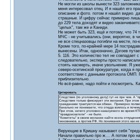
Не могли из школы вынести 323 заложника
меня интересовал отец. И я нашёл его пра
описание и фото. потом я нашёл видео. да
страшные. И цифру сейчас примерно лишь 
до 229 тела доходят и видео заканчивается
"целых", там же и Каниди.
Не может быть 323, ещё и потому, что 74
МЧС - не учитывались (они, вероятно, в чи
не все спецназовцы погибли на месте, по-к
Кроме того, по-крайней мере 14 пострадав
вынесены. Итак, однозначно, Дзгоев путае
5. 116. Это количество тел не совпадает 
следовательно, эксперты просто написали 
стоять насмерть, иначе увольнение. Я уже
северо-осетинской прокуратуре, когда я пр
соответствии с данными протокола ОМП. 
приблизительно.
Но всё-равно, надо пойти и посмотреть. К
Цитировать
Следствие (по уголовному делу) тут не при чем. А "
Следствие только фиксирует эти желания. При этом
гражданами трактуются как обман. Примерно полвина
банально не понимаете, что откуда взялось и почем
При этом, ничего уголовно-наказуемого во время КТ
"правдоискатели" - не было.
"Комитеты" в своем желании найти козла отпущения
чиновников, а против РФ. Но понимания этого как не 
Верующие в Кришну называют себя "предан
Начали правильно про ж.... А потом про н