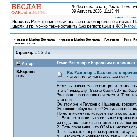
Добро пожаловать,
Гость
. Пожалу
09 Августа 2026, 11:15:44
Начало
|
Помо
Новости:
Регистрация новых пользователей временно закрыта. По
мысли и пр. можно также оставить (без регистрации) в ЖЖ
ivanov
Факты и Мифы Беслана
|
Факты и Мифы Беслана
|
Гостевая
| Тема:
Ра
заложников
Страниц:
«
1
2
3
»
Тема: Разговор с Карловым о причинах 
Автор
В.Карлов
Re: Разговор с Карловым о причи
Гость
«
Ответ #30 :
24 Марта 2009, 13:33:08 »
Если вы внимательно смотрели то маленьк
что к "чемодану" близко были СВУ на базе
Эта зона - зона сплошной смерти. Тела т
степени.
Об этом же и Гаглоев с Набиевым говорят.
Это разве обсуждается? Это давно всё ви
Но есть моменты, которые так и остались
1. Есть показания, что сильные взрывы бы
из подствольного гранатомёта по заложни
2. Есть показания, что ОЗМ на баскет бол
3. Не ясность с первым взрывом - отсутст
4. Неясность с количеством тел - 112, 116