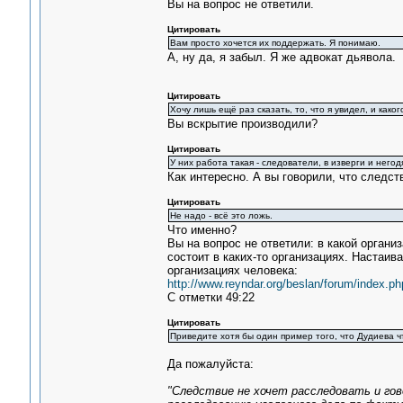
Вы на вопрос не ответили.
Цитировать
Вам просто хочется их поддержать. Я понимаю.
А, ну да, я забыл. Я же адвокат дьявола.
Цитировать
Хочу лишь ещё раз сказать, то, что я увидел, и как
Вы вскрытие производили?
Цитировать
У них работа такая - следователи, в изверги и негод
Как интересно. А вы говорили, что следст
Цитировать
Не надо - всё это ложь.
Что именно?
Вы на вопрос не ответили: в какой органи
состоит в каких-то организациях. Настаив
организациях человека:
http://www.reyndar.org/beslan/forum/index.ph
С отметки 49:22
Цитировать
Приведите хотя бы один пример того, что Дудиева чт
Да пожалуйста:
"Следствие не хочет расследовать и го