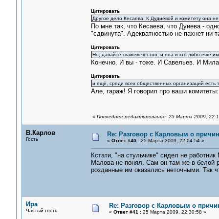
Цитировать
Другое дело Кесаева. К Дудиевой и комитету она не
По мне так, что Кесаева, что Дуиева - од
"сдвинута". Адекватностью не пахнет ни т
Цитировать
Но, давайте скажем честно, и она и кто-либо ещё име
Конечно. И вы - тоже. И Савельев. И Мила
Цитировать
и ещё, среди всех общественных организаций есть т
Але, гараж! Я говорил про ваши комитеты:
«
Последнее редактирование: 25 Марта 2009, 22:1
В.Карлов
Re: Разговор с Карловым о причи
Гость
«
Ответ #40 :
25 Марта 2009, 22:04:54 »
Кстати, "на стульчике" сидел не работник
Малова не понял. Сам он там же в белой 
розданные им оказались неточными. Так чт
Ира
Re: Разговор с Карловым о причин
Частый гость
«
Ответ #41 :
25 Марта 2009, 22:30:58 »