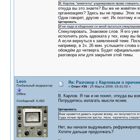
В. Карлов, "комитеты" узурпировали право говорить
откуда вы это знаете? Вы же не живётен в
организациях? Здесь вы не правы. Этих лю
Одни говорят, другие - нет. Их поэтому и 
Цитировать
И не надо в общеннии со мной пытаться спекулиров
Спекулировать. Знакомое слов. Я его уже
исполнять роль адвоката у тех, кому вы б
А если вернуться к заявленной теме. Пос
например, в 1ч. 26 мин. услышите слова 
обождём до четверга. Будет официальная 
разговора или для закрытия этой темы.
Leon
Re: Разговор с Карловым о причи
Глобальный модератор
«
Ответ #36 :
25 Марта 2009, 03:41:03 »
Offline
В. Карлов. Я так и не понял, откуда вы вз
Потрудитесь излагать мысли яснее.
Сообщений: 6,482
Цитировать
Вам нравится давать оценки всему, но получается это
туда ночью принесли аисты. леон, научитесь слушат
Нет, вы начали выдумывать рефрижираторы
Хотите дальше продолжать?