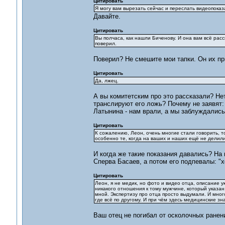
Цитировать
Я могу вам вырезать сейчас и переслать видеопоказ
Давайте.
Цитировать
Вы полчаса, как нашли Биченову. И она вам всё рас
поверил.
Поверил? Не смешите мои тапки. Он их пр
Цитировать
Да, лжец.
А вы комитетским про это рассказали? Не
транслируют его ложь? Почему не заявят:
Латынина - нам врали, а мы заблуждались
Цитировать
К сожалению, Леон, очень многие стали говорить, т
особенно те, когда на ваших и наших ещё не делилис
И когда же такие показания давались? На
Сперва Басаев, а потом его подпевалы: "
Цитировать
Леон, я не медик, но фото и видео отца, описание ук
никакого отношения к тому мужчине, который указан 
мной. Экспертизу про отца просто выдумали. И много
где всё по другому. И при чём здесь медицинские зн
Ваш отец не погибал от осколочных ранен