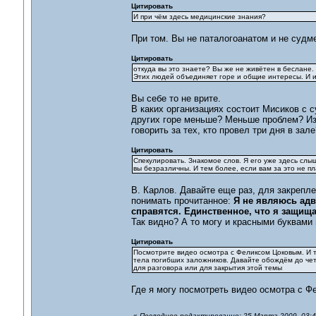
Цитировать
И при чём здесь медицинские знания?
При том. Вы не паталогоанатом и не судм
Цитировать
откуда вы это знаете? Вы же не живётен в беслане.
Этих людей объединяет горе и общие интересы. И их 
Вы себе то не врите.
В каких организациях состоит Мисиков с с
других горе меньше? Меньше проблем? Из 
говорить за тех, кто провел три дня в зале
Цитировать
Спекулировать. Знакомое слов. Я его уже здесь слыш
вы безразличны. И тем более, если вам за это не пл
В. Карлов. Давайте еще раз, для закрепле
понимать прочитанное:
Я не являюсь адв
справятся. Единственное, что я защищ
Так видно? А то могу и красными буквами 
Цитировать
Посмотрите видео осмотра с Феликсом Цоковым. И та
тела погибших заложников. Давайте обождём до чет
для разговора или для закрытия этой темы
Где я могу посмотреть видео осмотра с Ф
«
Последнее редактирование: 25 Марта 2009, 03:4