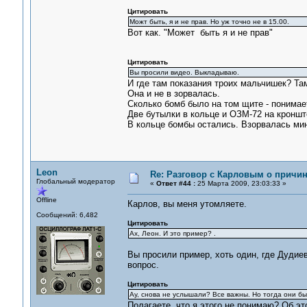
Цитировать
Можт быть, я и не прав. Но уж точно не в 15.00.
Вот как. "Может быть я и не прав"
Цитировать
Вы просили видео. Выкладываю.
И где там показания троих мальчишек? Там
Она и не в зорвалась.
Сколько бомб было на том щите - понимае
Две бутылки в кольце и ОЗМ-72 на кронште
В кольце бомбы остались. Взорвалась мин
Leon
Re: Разговор с Карловым о причи
Глобальный модератор
«
Ответ #44 :
25 Марта 2009, 23:03:33 »
Offline
Карлов, вы меня утомляете.
Сообщений: 6,482
Цитировать
Ах, Леон. И это пример? .
Вы просили пример, хоть один, где Дудиев
вопрос.
Цитировать
Ау, снова не услышали? Все важны. Но тогда они 
Полагаете, что я этого не понимаю? Об эт