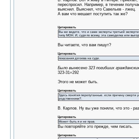
переспросил. Например, в течении получа
выяснил. Выяснил, что Савельев - лжец.
А вам что мешает поступить так же?
Цитировать
Вы же видите, что и сами эксперты третьей эксперти
типу МОН. И, судя по всему, эта самоделка или выг
Вы читаете, что вам пишут?
Цитировать
показания дзгоева на суде.
Было вынесено 323 погибших гражданских 
323-31=292
Этого не может быть.
Цитировать
Здесь понятия перепутанные. если причину смерти ус
родственники?.
В. Карлов. Ну вы уже поняли, что это - ра
Цитировать
Может быть я и не прав.
Вы повторяйте это прежде, чем писать.
Цитировать