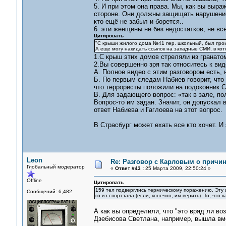
5. И при этом она права. Мы, как вы выр
стороне. Они должны защищать нарушение 
кто ещё не забыл и борется..
6. эти женщины не без недостатков, не вс
Цитировать
"С крыши жилого дома №41 пер. школьный, был прои
А еще могу накидать ссылок на западные СМИ, в кот
1.С крыш этих домов стреляли из гранато
2.Вы совершенно зря так относитесь к ви
А. Полное видео с этим разговором есть, 
Б. По первым следам Набиев говорит, что 
что террористы положили на подоконник 
В. Для задающего вопрос: «так в зале, по
Вопрос-то им задан. Значит, он допускал 
ответ Набиева и Гаглоева на этот вопрос.
В Страсбург может ехать все кто хочет. 
Leon
Re: Разговор с Карловым о причи
Глобальный модератор
«
Ответ #43 :
25 Марта 2009, 22:50:24 »
Offline
Цитировать
159 тел подверглись термическому поражению. Эту ц
Сообщений: 6,482
го из спортзала (если, конечно, им верить). То, что
А как вы определили, что "это вряд ли во
Дзебисова Светлана, например, вышла вме