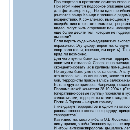
Про спортзал в протоколе осмотра сказано
При этом имеется подробное описание множ
для фотокамер и т.д.. Но ни один погибши
(имеются ввиду Каниди и женщина рядом).
воздействию. К сожалению, имеющееся у 
воздействию открытого пламени, репрезен
видео, могут быть сгоревшие или, наоборо
ещё более десяти тел, которые не подвер
вынесли?
Если верить судебно-медицинским эксперт
поражению. Эту цифру, вероятно, следует
спортзала (если, конечно, им верить). То,
вряд ли возможно.
Для чего нужны были заложники террорист
напиться в столовой. Совершенно очевид
сконцентрировать их в крупном помещении
Но штурма было уже не остановить. А шту
что оказавшись на линии огня, какое-то к
бой, террористы прикрывались заложникам
Есть и другие примеры. Например, показа
Парламентской комиссии 28.10.2004 г. (Ст
(оперативно-боевые группы) проникли в к
заложниками, террористы стали отходить
Погиб А.Туркин – накрыл гранату…
Ликвидируя террористов в одном из классо
расположенного слева по коридору, прикр
террористов".
Как известно, место гибели О.В.Лоськова 
вижу причин, чтобы Тихонову здесь не вер
И чтобы антиконспирологам дышалось легч