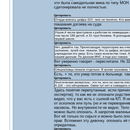
это была самодельная мина по типу МОН. 
сдетонировала не полностью.
Цитировать
Откуда взялась цифра 323 - мне не понятно. Кто вам
показания дзгоева на суде.
Цитировать
Утром 4 числа приступили к работам по ликвидации
том числе 186 детей, и 31 труп боевика. Я доклады
первой школе.
Цитировать
Нет, давайте так. Прилегающую территорию мы очист
заложник, кучей они лежали. Это та цифра, которой
учреждении кто умер. Есть такое количество тоже. А
нашим данным. По данным МЧС, я еще раз говорю. Т
Вот уверенно говорит - пересчитали. Но 32
Цитировать
Спецназовцы лежали отдельно. В кузове грузовика. 
Есть. + те, кто умер потом в больнице. та
Цитировать
Генетическая экспертиза - это те, кого не смогли опо
А 116 - это обгоревшие. Связи тут нет и совпадать
Здесь понятия перепутанные. если причин
экспертов), то как же их опознали родстве
видео, что у вас есть с сылкой на КП. Я
от осколков или пуль (но и не переворачи
насквозь. Но внутренности не видно. Тело
можно было опознать. А напротив маленька
Вот её только по серьге и можно было опо
прав. Вспомнил эту девочку. опознать её п
определишь.
Цитировать