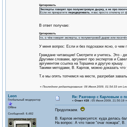
Цитировать
Эксперты говорят про полуметровую дырку, а не про посе
Если не прекратите
передергивать
, я вас просто отключу от
В ответ получаю:
Цитировать
то, о чём говорят эксперты, о полуметровой дырке или посечё
У меня вопрос: Если и без подсказки ясно, о чем 
Граждане читающие! Смотрите и учитесь. Это - де
Другими словами, аргумент про экспертов и Савель
аргументом ссылка на Торшина и другую крышу.
Такими методами, В. Карлов, можно доказать что
Т.е мы опять топчемся на месте, разгребая завал
«
Последнее редактирование: 06 Июня 2009, 01:54:33 от Le
Leon
Re: Разговор с Карловым о п
Глобальный модератор
«
Ответ #28 :
05 Июня 2009, 21:50:19 »
Offline
Продолжаем.
Сообщений: 6,482
В. Карлов интересуется: куда делась ба
На вопрос: А что такое "очаг пожара", В.