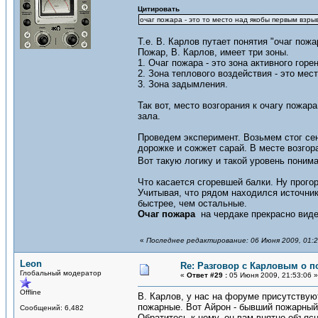
Цитировать
очаг пожара - это то место над якобы первым взр
Т.е. В. Карлов путает понятия "очаг пожа
Пожар, В. Карлов, имеет три зоны.
1. Очаг пожара - это зона активного горе
2. Зона теплового воздействия - это мес
3. Зона задымления.
Так вот, место возгорания к очагу пожа
зала.
Проведем эксперимент. Возьмем стог сен
дорожке и сожжет сарай. В месте возгора
Вот такую логику и такой уровень поним
Что касается сгоревшей балки. Ну прогор
Учитывая, что рядом находился источник 
быстрее, чем остальные.
Очаг пожара
на чердаке прекрасно вид
«
Последнее редактирование: 06 Июня 2009, 01:2
Leon
Re: Разговор с Карловым о п
Глобальный модератор
«
Ответ #29 :
05 Июня 2009, 21:53:06 »
Offline
В. Карлов, у нас на форуме присутствуют
пожарные. Вот Айрон - бывший пожарный 
Сообщений: 6,482
Обратитесь к нему, он вам внятно объясн