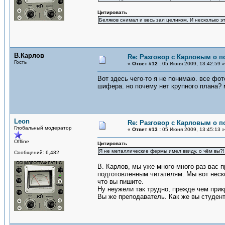
Цитировать
Беляков снимал и весь зал целиком. И несколько э
В.Карлов
Re: Разговор с Карловым о п
Гость
«
Ответ #12 :
05 Июня 2009, 13:42:59 »
Вот здесь чего-то я не понимаю. все фот
шифера. но почему нет крупного плана? 
Leon
Re: Разговор с Карловым о п
Глобальный модератор
«
Ответ #13 :
05 Июня 2009, 13:45:13 »
Offline
Цитировать
Я не металлические фермы имел ввиду. о чём вы?!
Сообщений: 6,482
В. Карлов, мы уже много-много раз вас 
подготовленным читателям. Мы вот неско
что вы пишите.
Ну неужели так трудно, прежде чем прик
Вы же преподаватель. Как же вы студен