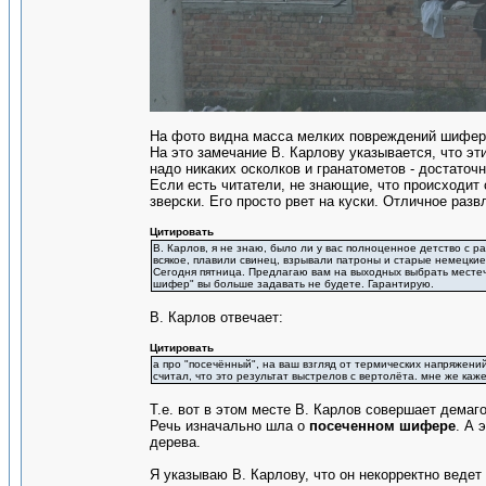
На фото видна масса мелких повреждений шифера
На это замечание В. Карлову указывается, что э
надо никаких осколков и гранатометов - достаточ
Если есть читатели, не знающие, что происходит 
зверски. Его просто рвет на куски. Отличное раз
Цитировать
В. Карлов, я не знаю, было ли у вас полноценное детство с ра
всякое, плавили свинец, взрывали патроны и старые немецкие 
Сегодня пятница. Предлагаю вам на выходных выбрать местечк
шифер" вы больше задавать не будете. Гарантирую.
В. Карлов отвечает:
Цитировать
а про "посечённый", на ваш взгляд от термических напряжен
считал, что это результат выстрелов с вертолёта. мне же каже
Т.е. вот в этом месте В. Карлов совершает демаг
Речь изначально шла о
посеченном шифере
. А 
дерева.
Я указываю В. Карлову, что он некорректно ведет