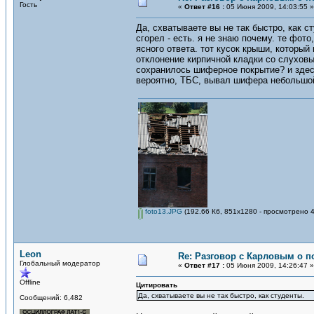
Гость
«
Ответ #16 :
05 Июня 2009, 14:03:55 »
Да, схватываете вы не так быстро, как с
сгорел - есть. я не знаю почему. те фот
ясного ответа. тот кусок крыши, который 
отклонение кирпичной кладки со слуховы
сохранилось шиферное покрытие? и здесь
вероятно, ТБС, вывал шифера небольшой.
foto13.JPG
(192.66 Кб, 851x1280 - просмотрено 4
Leon
Re: Разговор с Карловым о п
Глобальный модератор
«
Ответ #17 :
05 Июня 2009, 14:26:47 »
Offline
Цитировать
Да, схватываете вы не так быстро, как студенты.
Сообщений: 6,482