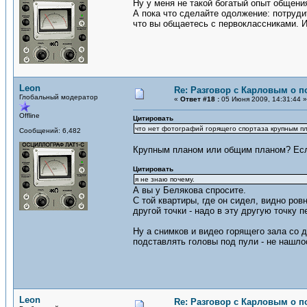
Ну у меня не такой богатый опыт общени
А пока что сделайте одолжение: потрудит
что вы общаетесь с первоклассниками. Из
Leon
Re: Разговор с Карловым о п
Глобальный модератор
«
Ответ #18 :
05 Июня 2009, 14:31:44 »
Offline
Цитировать
что нет фотографий горящего спортаза крупным п
Сообщений: 6,482
Крупным планом или общим планом? Если
Цитировать
я не знаю почему.
А вы у Белякова спросите.
С той квартиры, где он сидел, видно ров
другой точки - надо в эту другую точку 
Ну а снимков и видео горящего зала со 
подставлять головы под пули - не нашло
Leon
Re: Разговор с Карловым о п