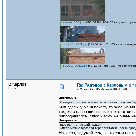
aeaae_086.jpg
(488.34 Кб, 986x659 - просмотрен
68DSC_3083.jpg
(119.51 Кб, 740x272 - просмотре
68DSC_3051.jpg
(62.11 Кб, 386x139 - просмотрен
В.Карлов
Re: Разговор с Карловым о п
Гость
«
Ответ #7 :
05 Июня 2009, 10:49:30 »
Цитировать
Женщин то можно понять, но журналист - тупой ба
был здесь. у меня почему то ассоциация 
тех, кого папрацци называют. кто готов 
рапродавалось. плюс к тому же очень нео
Цитировать
Еще один, знающий правду!
Смело можно в разряд террористов заносить прав
Но, леон, задумайтесь, вы то сами пост