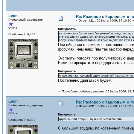
Leon
Re: Разговор с Карловым о п
Глобальный модератор
«
Ответ #21 :
05 Июня 2009, 17:10:10 »
Offline
Цитировать
не хочется себя считать "неумным" правда. жгли, 
Сообщений: 6,482
это результат удара снизу элеменами потолка. а са
обрушения фаль-потолка. каждый видит что хочет 
При общении с вами мне постоянно вспом
форумах, чем наш: "вы так быстро перед
Эксперты говорят про полуметровую дыр
Если не прекратите передергивать, я ва
Цитировать
А про горизантальный сдвиг кирпичей промолчите. 
Постепенно двигаться будем.
«
Последнее редактирование: 05 Июня 2009, 18:3
Leon
Re: Разговор с Карловым о п
Глобальный модератор
«
Ответ #22 :
05 Июня 2009, 17:11:22 »
Offline
Цитировать
крупный или общий - ну вы же меня поняли.
Сообщений: 6,482
С большим трудом, по косвенным призн