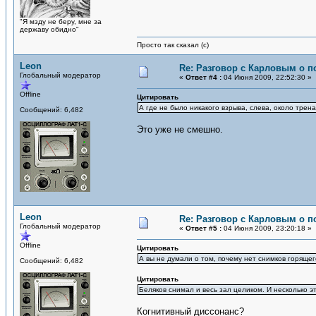
"Я мзду не беру, мне за
державу обидно"
Просто так сказал (с)
Leon
Re: Разговор с Карловым о п
Глобальный модератор
«
Ответ #4 :
04 Июня 2009, 22:52:30 »
Offline
Цитировать
А где не было никакого взрыва, слева, около трена
Сообщений: 6,482
Это уже не смешно.
Leon
Re: Разговор с Карловым о п
Глобальный модератор
«
Ответ #5 :
04 Июня 2009, 23:20:18 »
Offline
Цитировать
А вы не думали о том, почему нет снимков горящ
Сообщений: 6,482
Цитировать
Беляков снимал и весь зал целиком. И несколько э
Когнитивный диссонанс?