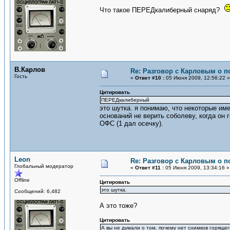
Что такое ПЕРЕДкалиберный снаряд?
В.Карлов
Re: Разговор с Карловым о п
Гость
«
Ответ #10 :
05 Июня 2009, 12:56:22 »
Цитировать
ПЕРЕДкалиберный
это шутка. я понимаю, что некоторые име
оснований не верить соболеву, когда он 
ОФС (1 дал осечку).
Leon
Re: Разговор с Карловым о п
Глобальный модератор
«
Ответ #11 :
05 Июня 2009, 13:34:16 »
Offline
Цитировать
это шутка.
Сообщений: 6,482
А это тоже?
Цитировать
А вы не думали о том, почему нет снимков горящ