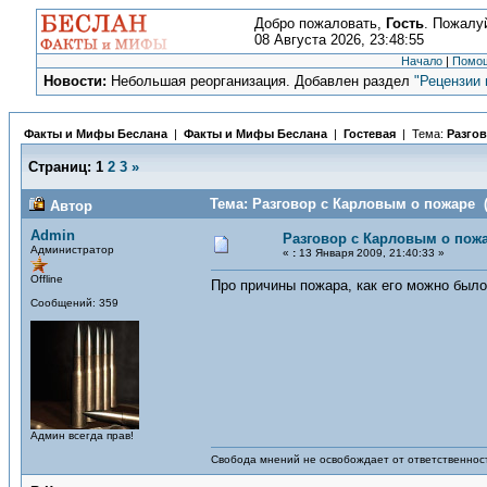
Добро пожаловать,
Гость
. Пожалу
08 Августа 2026, 23:48:55
Начало
|
Помо
Новости:
Небольшая реорганизация. Добавлен раздел
"Рецензии 
Факты и Мифы Беслана
|
Факты и Мифы Беслана
|
Гостевая
| Тема:
Разго
Страниц:
1
2
3
»
Тема: Разговор с Карловым о пожаре (
Автор
Admin
Разговор с Карловым о пож
Администратор
«
:
13 Января 2009, 21:40:33 »
Offline
Про причины пожара, как его можно было
Сообщений: 359
Админ всегда прав!
Свобода мнений не освобождает от ответственност