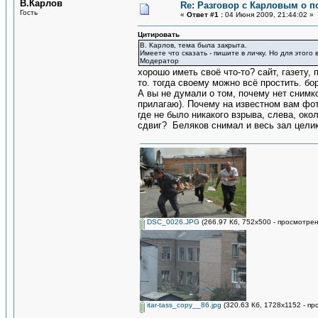
В.Карлов
Re: Разговор с Карловым о п
Гость
«
Ответ #1 :
04 Июня 2009, 21:44:02 »
Цитировать
В. Карлов, тема была закрыта.
Имеете что сказать - пишите в личку. Но для этого
Модератор
хорошо иметь своё что-то? сайт, газету,
то. тогда своему можно всё простить. бо
А вы не думали о том, почему нет сним
прилагаю). Почему на известном вам фот
где не было никакого взрыва, слева, око
сдвиг? Беляков снимал и весь зал целик
DSC_0026.JPG
(266.97 Кб, 752x500 - просмотрен
itar-tass_copy__86.jpg
(320.63 Кб, 1728x1152 - пр