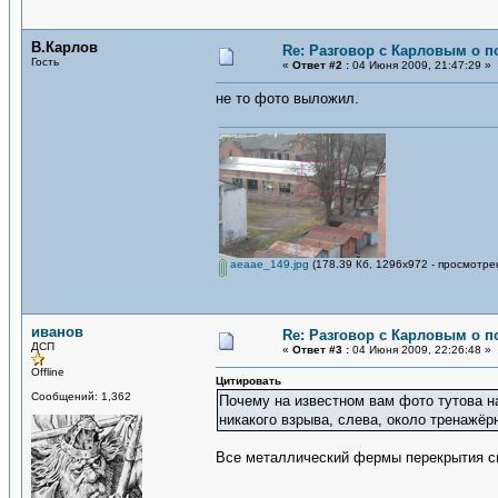
В.Карлов
Re: Разговор с Карловым о п
Гость
«
Ответ #2 :
04 Июня 2009, 21:47:29 »
не то фото выложил.
aeaae_149.jpg
(178.39 Кб, 1296x972 - просмотре
иванов
Re: Разговор с Карловым о п
ДСП
«
Ответ #3 :
04 Июня 2009, 22:26:48 »
Offline
Цитировать
Сообщений: 1,362
Почему на известном вам фото тутова на
никакого взрыва, слева, около тренажёрн
Все металлический фермы перекрытия сп