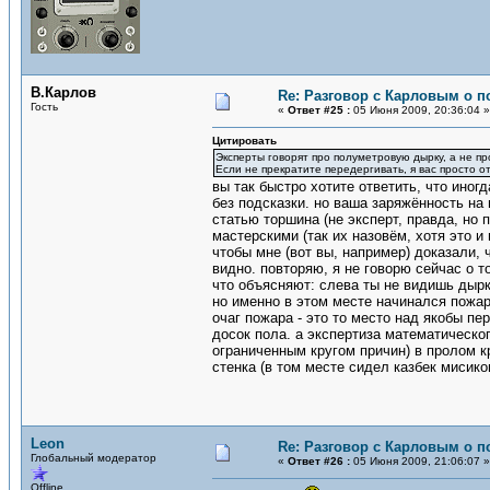
В.Карлов
Re: Разговор с Карловым о п
Гость
«
Ответ #25 :
05 Июня 2009, 20:36:04 »
Цитировать
Эксперты говорят про полуметровую дырку, а не п
Если не прекратите передергивать, я вас просто о
вы так быстро хотите ответить, что иног
без подсказки. но ваша заряжённость на
статью торшина (не эксперт, правда, но
мастерскими (так их назовём, хотя это и
чтобы мне (вот вы, например) доказали, 
видно. повторяю, я не говорю сейчас о т
что объясняют: слева ты не видишь дырк
но именно в этом месте начинался пожар
очаг пожара - это то место над якобы п
досок пола. а экспертиза математическо
ограниченным кругом причин) в пролом к
стенка (в том месте сидел казбек мисико
Leon
Re: Разговор с Карловым о п
Глобальный модератор
«
Ответ #26 :
05 Июня 2009, 21:06:07 »
Offline