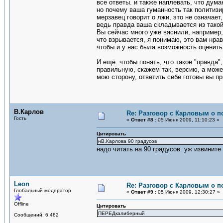
все ответы. и также наплевать, что дум
но почему ваша гуманность так политизир
мерзавец говорит о лжи, это не означает
ведь правда ваша складывается из такой 
Вы сейчас много уже вяснили, например
что взрывается, я понимаю, это вам нрав
чтобы и у нас была возможность оценит
И ещё. чтобы понять, что такое "правда"
правильную, скажем так, версию, а може
мою сторону, ответить себе готовы вы при
В.Карлов
Re: Разговор с Карловым о п
Гость
«
Ответ #8 :
05 Июня 2009, 11:10:23 »
Цитировать
нВ.Карлова 90 градусов
надо читать на 90 градусов. уж извините
Leon
Re: Разговор с Карловым о п
Глобальный модератор
«
Ответ #9 :
05 Июня 2009, 12:30:27 »
Offline
Цитировать
ПЕРЕДкалиберный
Сообщений: 6,482