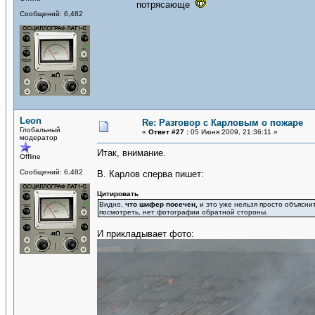
потрясающе
Сообщений: 6,482
Leon
Re: Разговор с Карловым о пожаре
Глобальный
«
Ответ #27 :
05 Июня 2009, 21:36:11 »
модератор
Итак, внимание.
Offline
Сообщений: 6,482
В. Карлов сперва пишет:
Цитировать
Видно,
что шифер посечен,
и это уже нельзя просто объясни
посмотреть, нет фотографии обратной стороны.
И прикладывает фото: