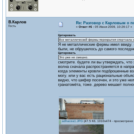
В.Карлов
Re: Разговор с Карловым о п
Гость
«
Ответ #6 :
05 Июня 2009, 10:26:17 »
Цитировать
Все металлический фермы перекрытия спортзала о
Я не металлические фермы имел ввиду. о
были, не обрушилось до самого последнег
Цитировать
Это уже не смешно.
смотрите. будете ли вы утверждать, что
волна сначала распространяется в напра
когда элементы кровли подброшенные взр
могу. или у вас есть рациональные объяс
видно, что шифер посечен, и это уже не
гранатомёта, тоже. дерево мешает полно
adhacea1.JPG
(47.5 Кб, 1010x474 - просмотрено 