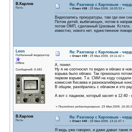
В.Карлов
Re: Разговор с Карловым - черд
Гость
«
Ответ #38 :
25 Мая 2009, 16:05:53 »
Видеозапись прокуратуры, там где они сни
Потом детей, выбегающих, потом в направ
потом ОМП, сделанный Цоковым. Кстати, пр
известно, нового нет. единственное пожар
Leon
Re: Разговор с Карловым - черд
Глобальный модератор
«
Ответ #39 :
25 Мая 2009, 16:11:42 »
Offline
А, понял.
Ну я не соотносил то видео и облако в но
Сообщений: 6,482
взрыва было облако. Так произошло потом
первом взрыве. Т.е. СМИ на ходу создали
комиссия Кесаева и разнокалиберные конс
В общем, разобрались с облаком и это рад
А вот с пацаном, который заснят в 12:40 
«
Последнее редактирование: 25 Мая 2009, 16:30:
В.Карлов
Re: Разговор с Карловым - черд
Гость
«
Ответ #40 :
26 Мая 2009, 13:11:47 »
Я ведь уже говорил, и даже давал такие п