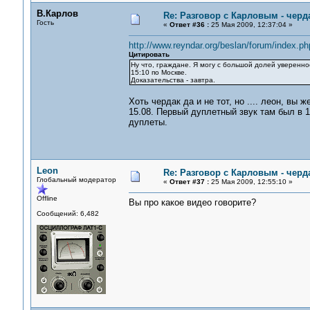
В.Карлов
Re: Разговор с Карловым - черд
Гость
«
Ответ #36 :
25 Мая 2009, 12:37:04 »
http://www.reyndar.org/beslan/forum/index.
Цитировать
Ну что, граждане. Я могу с большой долей увереннос
15:10 по Москве.
Доказательства - завтра.
Хоть чердак да и не тот, но .... леон, в
15.08. Первый дуплетный звук там был в 1
дуплеты.
Leon
Re: Разговор с Карловым - черд
Глобальный модератор
«
Ответ #37 :
25 Мая 2009, 12:55:10 »
Offline
Вы про какое видео говорите?
Сообщений: 6,482