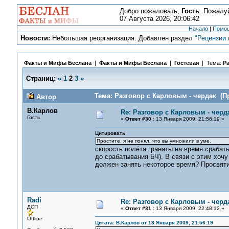
Добро пожаловать,
Гость
. Пожалу
07 Августа 2026, 20:06:42
Начало
|
Помо
Новости:
Небольшая реорганизация. Добавлен раздел
"Рецензии 
Факты и Мифы Беслана
|
Факты и Мифы Беслана
|
Гостевая
| Тема:
Ра
Страниц:
«
1
2
3
»
Тема: Разговор с Карловым - чердак (Пр
Автор
В.Карлов
Re: Разговор с Карловым - черд
Гость
«
Ответ #30 :
13 Января 2009, 21:56:19 »
Цитировать
Простите, я не понял, что вы умножили в уме.
скорость полёта гранаты на время срабаты
до срабатывания БЧ). В связи с этим хочу
должен занять некоторое время? Просвяти
Radi
Re: Разговор с Карловым - черд
ДСП
«
Ответ #31 :
13 Января 2009, 22:48:12 »
Offline
Цитата: В.Карлов от 13 Января 2009, 21:56:19