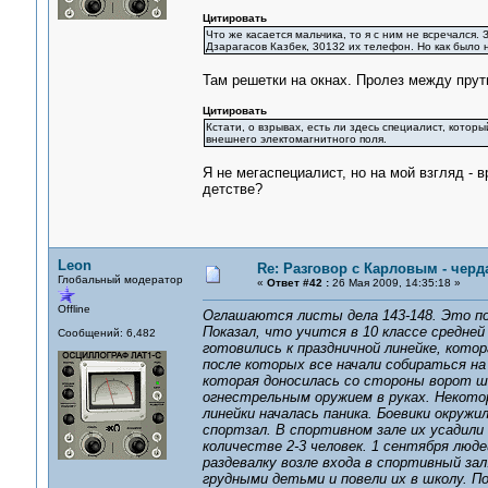
Цитировать
Что же касается мальчика, то я с ним не всречался. 
Дзарагасов Казбек, 30132 их телефон. Но как было
Там решетки на окнах. Пролез между прут
Цитировать
Кстати, о взрывах, есть ли здесь специалист, кото
внешнего электомагнитного поля.
Я не мегаспециалист, но на мой взгляд - 
детстве?
Leon
Re: Разговор с Карловым - черд
Глобальный модератор
«
Ответ #42 :
26 Мая 2009, 14:35:18 »
Offline
Оглашаются листы дела 143-148. Это п
Показал, что учится в 10 классе средней
Сообщений: 6,482
готовились к праздничной линейке, котор
после которых все начали собираться на
которая доносилась со стороны ворот ш
огнестрельным оружием в руках. Некотор
линейки началась паника. Боевики окружи
спортзал. В спортивном зале их усадили 
количестве 2-3 человек. 1 сентября люд
раздевалку возле входа в спортивный зал
грудными детьми и повели их в школу. П