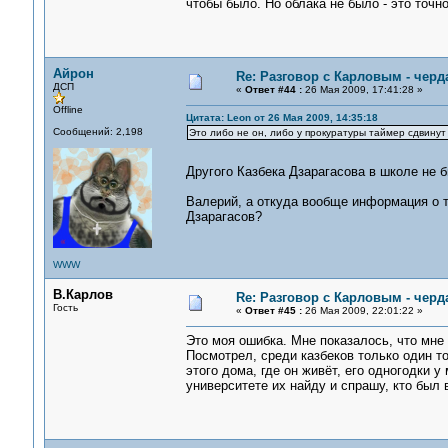
чтобы было. Но облака не было - это точно
Айрон
Re: Разговор с Карловым - черд
ДСП
«
Ответ #44 :
26 Мая 2009, 17:41:28 »
Offline
Цитата: Leon от 26 Мая 2009, 14:35:18
Сообщений: 2,198
Это либо не он, либо у прокуратуры таймер сдвинут
Другого Казбека Дзарагасова в школе не б
Валерий, а откуда вообще информация о т
Дзарагасов?
WWW
В.Карлов
Re: Разговор с Карловым - черд
Гость
«
Ответ #45 :
26 Мая 2009, 22:01:22 »
Это моя ошибка. Мне показалось, что мн
Посмотрел, среди казбеков только один то
этого дома, где он живёт, его одногодки у
университете их найду и спрашу, кто был 