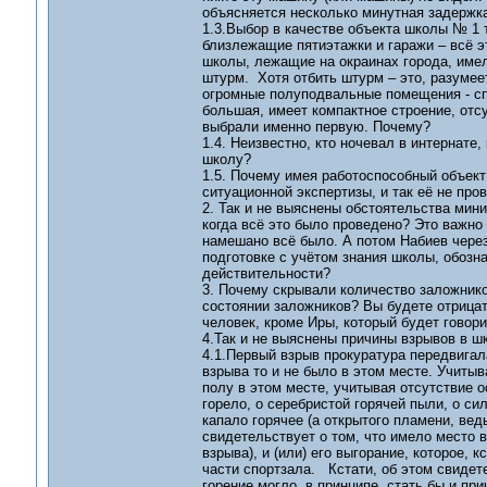
объясняется несколько минутная задержка 
1.3.Выбор в качестве объекта школы № 1 
близлежащие пятиэтажки и гаражи – всё э
школы, лежащие на окраинах города, имел
штурм. Хотя отбить штурм – это, разумее
огромные полуподвальные помещения - спо
большая, имеет компактное строение, отс
выбрали именно первую. Почему?
1.4. Неизвестно, кто ночевал в интернате,
школу?
1.5. Почему имея работоспособный объект
ситуационной экспертизы, и так её не п
2. Так и не выяснены обстоятельства мин
когда всё это было проведено? Это важно 
намешано всё было. А потом Набиев через
подготовке с учётом знания школы, обозна
действительности?
3. Почему скрывали количество заложнико
состоянии заложников? Вы будете отрицат
человек, кроме Иры, который будет говорит
4.Так и не выяснены причины взрывов в ш
4.1.Первый взрыв прокуратура передвигал
взрыва то и не было в этом месте. Учитыв
полу в этом месте, учитывая отсутствие о
горело, о серебристой горячей пыли, о сил
капало горячее (а открытого пламени, ведь
свидетельствует о том, что имело место в
взрыва), и (или) его выгорание, которое, 
части спортзала. Кстати, об этом свидет
горение могло, в принципе, стать бы и пр