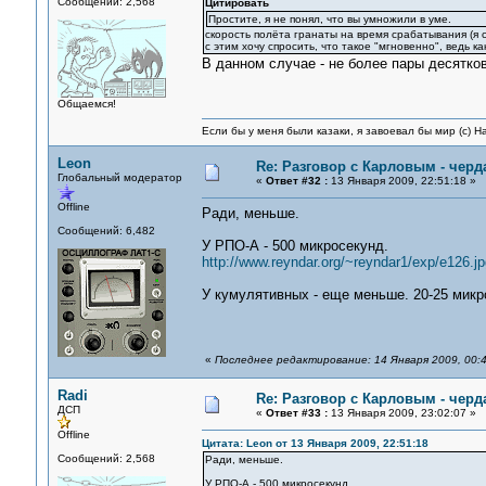
Сообщений: 2,568
Цитировать
Простите, я не понял, что вы умножили в уме.
скорость полёта гранаты на время срабатывания (я с
с этим хочу спросить, что такое "мгновенно", ведь 
В данном случае - не более пары десятко
Общаемся!
Если бы у меня были казаки, я завоевал бы мир (с) Н
Leon
Re: Разговор с Карловым - черд
Глобальный модератор
«
Ответ #32 :
13 Января 2009, 22:51:18 »
Offline
Ради, меньше.
Сообщений: 6,482
У РПО-А - 500 микросекунд.
http://www.reyndar.org/~reyndar1/exp/e126.jp
У кумулятивных - еще меньше. 20-25 микр
«
Последнее редактирование: 14 Января 2009, 00:
Radi
Re: Разговор с Карловым - черд
ДСП
«
Ответ #33 :
13 Января 2009, 23:02:07 »
Offline
Цитата: Leon от 13 Января 2009, 22:51:18
Сообщений: 2,568
Ради, меньше.
У РПО-А - 500 микросекунд.