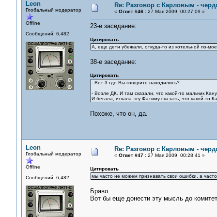
Leon
Re: Разговор с Карловым - черд
Глобальный модератор
«
Ответ #46 :
27 Мая 2009, 00:27:09 »
Offline
23-е заседание:
Сообщений: 6,482
Цитировать
А, еще дети убежали, откуда-то из котельной по-мое
38-е заседание:
Цитировать
- Вот 3 где Вы говорите находились?
- Возле ДК. И там сказали, что какой-то мальчик Кан
И бегала, искала эту Фатиму сказать, что какой-то Ка
Похоже, что он, да.
Leon
Re: Разговор с Карловым - черд
Глобальный модератор
«
Ответ #47 :
27 Мая 2009, 00:28:41 »
Offline
Цитировать
мы часто не можем признавать свои ошибки. а часто
Сообщений: 6,482
Браво.
Вот бы еще донести эту мысль до комитет