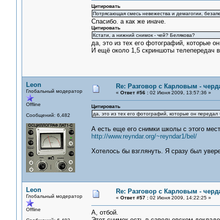
Цитировать
Потрясающая смесь невежества и демагогии, безап
Спасибо. а как же иначе.
Цитировать
Кстати, а нижний снимок - чей? Белякова?
да, это из тех его фотографий, которые он
И ещё около 1,5 скриншоты телепередач в
Leon
Re: Разговор с Карловым - черд
Глобальный модератор
«
Ответ #56 :
02 Июня 2009, 13:57:36 »
Offline
Цитировать
да, это из тех его фотографий, которые он передал 
Сообщений: 6,482
А есть еще его снимки школы с этого мест
http://www.reyndar.org/~reyndar1/bel/
Хотелось бы взглянуть. Я сразу был увере
Leon
Re: Разговор с Карловым - черд
Глобальный модератор
«
Ответ #57 :
02 Июня 2009, 14:22:25 »
Offline
А, отбой.
Этот снимок есть в савельевском докладе