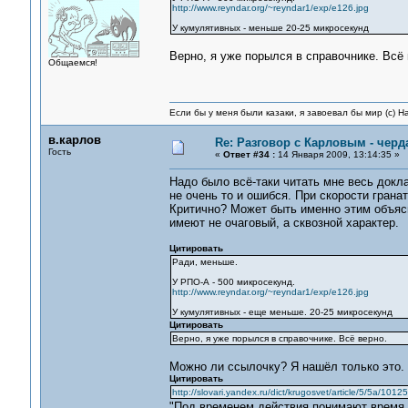
http://www.reyndar.org/~reyndar1/exp/e126.jpg
У кумулятивных - меньше 20-25 микросекунд
Верно, я уже порылся в справочнике. Всё 
Общаемся!
Если бы у меня были казаки, я завоевал бы мир (с) Н
в.карлов
Re: Разговор с Карловым - черд
Гость
«
Ответ #34 :
14 Января 2009, 13:14:35 »
Надо было всё-таки читать мне весь докла
не очень то и ошибся. При скорости гранаты 
Критично? Может быть именно этим объяс
имеют не очаговый, а сквозной характер.
Цитировать
Ради, меньше.
У РПО-А - 500 микросекунд.
http://www.reyndar.org/~reyndar1/exp/e126.jpg
У кумулятивных - еще меньше. 20-25 микросекунд
Цитировать
Верно, я уже порылся в справочнике. Всё верно.
Можно ли ссылочку? Я нашёл только это.
Цитировать
http://slovari.yandex.ru/dict/krugosvet/article/5/5a/1012
"Под временем действия понимают время о