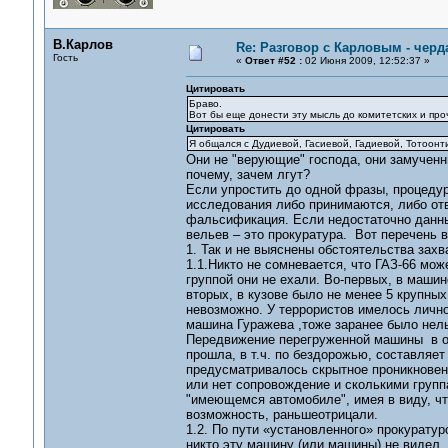
В.Карлов
Re: Разговор с Карловым - черд
Гость
«
Ответ #52 :
02 Июня 2009, 12:52:37 »
Цитировать
Браво.
Вот бы еще донести эту мысль до комитетских и про
Цитировать
Я общался с Дудиевой, Гасиевой, Гадиевой, Тотоонти
Они не "верующие" господа, они замученны
почему, зачем лгут?
Если упростить до одной фразы, процедур
исследования либо принимаются, либо от
фальсификация. Если недостаточно данны
вельев – это прокуратура. Вот перечень в
1. Так и не выяснены обстоятельства захв
1.1.Никто не сомневается, что ГАЗ-66 может
группой они не ехали. Во-первых, в машин
вторых, в кузове было не менее 5 крупны
невозможно. У террористов имелось лично
машина Гуражева ,тоже заранее было нель
Передвижение перегруженной машины в от
прошла, в т.ч. по бездорожью, составляет
предусматривалось скрытное проникновени
или нет сопровождение и сколькими груп
"имеющемся автомобиле", имея в виду, что
возможность, раньшеотрицали.
1.2. По пути «установленного» прокурату
никто эту машину (или машины) не видел.