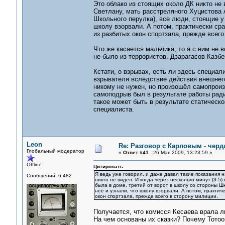
Это облако из стоящих около ДК никто не 
Светлану, мать расстреляного Хуцистова А
Школьного перулка), все люди, стоящие у 
школу взорвали. А потом, практически ср
из разбитых окон спортзала, прежде всего
Что же касается мальчика, то я с ним не в
не было из террористов. Дзарагасов Казбе
Кстати, о взрывах, есть ли здесь специа
взрывателя вследствие действия внешнего
никому не нужен, но произошёл самопроиз
самоподрыв был в результате работы ради
такое может быть в результате статическо
специалиста.
Leon
Re: Разговор с Карловым - черд
Глобальный модератор
«
Ответ #41 :
26 Мая 2009, 13:23:59 »
Offline
Цитировать
Я ведь уже говорил, и даже давал такие показания н
Сообщений: 6,482
никто не видел. И когда через несколько минут (3-5
была в доме, третий от ворот в школу со стороны Шк
неё и узнали, что школу взорвали. А потом, практи
окон спортзала, прежде всего в сторону милиции.
Получается, что комисся Кесаева врала 
На чем основаны их сказки? Почему Тотоо