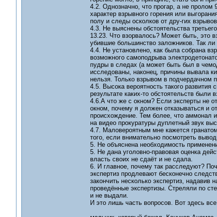
4.2. Однозначно, что прогар, а не пролом 
характер взрывного горения или выгорани
полу и следы осколков от дру-гих взрывов
4.3. Не выяснены обстоятельства третьег
13.23. Что взорвалось? Может быть, это 
убившие большинство заложников. Так ли
4.4. Не установлено, как была собрана в
возможного самоподрыва электродетонато
пудры в следах (а может быть был в чемо
исследованы, наконец, причины вывала ки
нельзя. Только взрывом в подчердачном 
4.5. Высока вероятность такого развития
результате каких-то обстоятельств были 
4.6.А что же с окном? Если эксперты не 
окном, почему я должен отказываться и от
происхождение. Тем более, что аммонал и
на видео прокуратуры дуплетный звук выс
4.7. Маловероятным мне кажется гранатомё
того, если внимательно посмотреть выво
5. Не объяснена необходимость применени
5. Не дана уголовно-правовая оценка дейс
власть своих не сдаёт и не сдала.
6. И главное, почему так расследуют? По
экспертиз продлевают бесконечно следств
закончить несколько экспертиз, надавив н
проведённые экспертизы. Стреляли по стен
и не выдали.
И это лишь часть вопросов. Вот здесь все 