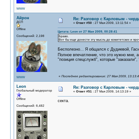
WWW
Айрон
Re: Разговор с Карловым - черд
ДСП
«
Ответ #50 :
27 Мая 2009, 13:11:54 »
Offline
Цитата: Leon от 27 Мая 2009, 00:28:41
Сообщений: 2,198
Браво.
Вот бы еще донести эту мысль до комитетских и про
Бесполезно... Я общался с Дудиевой, Гаси
Полное впечатление, что это нужно мне, а
"позиция спецслужб", которые "заказали", 
«
Последнее редактирование: 27 Мая 2009, 13:13:
WWW
Leon
Re: Разговор с Карловым - черд
Глобальный модератор
«
Ответ #51 :
27 Мая 2009, 14:13:19 »
Offline
секта.
Сообщений: 6,482