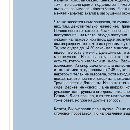
мальчик, который бежал, Кануков Ацамаз,
тем, что в зале кроме "педалистов" никого 
высокая, занималась баскетболом. Честно 
меняет характер анализа разрушений окон
Что же касается моих запросов, то буквал
них, там, действительно, ничего нет. При
Полнее всего те, которые были неопознан
поступления, ни места, откуда поступил. 
лежали на парковочной площадке республи
подтверждения того, что их привозили утр
То, что с утра до 14.30 описывал в школе
видео, что есть у меня с Даньшиным, то же
мне не узнать. Несколько трупов, которы
есть те, которых извлекли из школы. Верн
извлекали. Из спортзала сначала вынесли
и того же места, сделанные в 7.45 и уже 
некоторых телах не обгорела, хотя наход
пожар, как это принято говорить, «локали
Труднее всего с Дзгоевым. На контакт его
суде. Вернее, не «своих», а на цифрах, 
руководителя группы о его дополнитель
Резюме, 5 лет прошло, а из тех материало
тоже ответ, но уже на другие вопросы.
Кстати, Вы рисовали план шурма. Он не с
столовой прорваться. Но направления вы