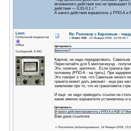
мгновенного действия оно не превышает 0,
действия — 0,01-0,1 с."
А какого действия взрыватель у РПО-А и
Leon
Re: Разговор с Карловым - черд
Глобальный модератор
«
Ответ #35 :
14 Января 2009, 14:55:40 »
Offline
Цитировать
Критично?
Сообщений: 6,482
Карлов, не надо передергивать. Савельев 
Пересчитайте для 5 миллисекунд - получ
Это, конечно, критично. Если граната при
половину (РПО-А - на треть). При задержк
Это говорит о том, что Савельев ничего не
граната может дать рикошет - еще раз наг
заявление про то, что из гранатомета стр
И еще: не надо приводить ссылки на стат
какие именно взрыватели установлены и ка
Цитировать
А какого действия взрыватель у РПО-А и РШГ-1? Мо
Вам дана ссылочка
«
Последнее редактирование: 14 Января 2009, 15: