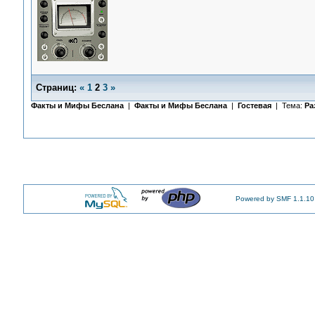
Страниц:
«
1
2
3
»
Факты и Мифы Беслана
|
Факты и Мифы Беслана
|
Гостевая
| Тема:
Ра
Powered by SMF 1.1.10