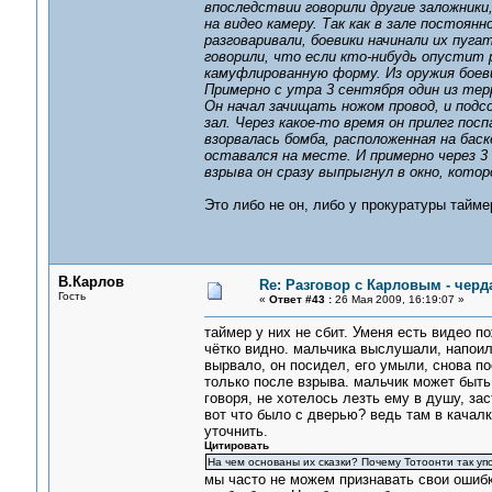
впоследствии говорили другие заложники,
на видео камеру. Так как в зале постоян
разговаривали, боевики начинали их пуга
говорили, что если кто-нибудь опустит 
камуфлированную форму. Из оружия боев
Примерно с утра 3 сентября один из тер
Он начал зачищать ножом провод, и подс
зал. Через какое-то время он прилег посп
взорвалась бомба, расположенная на бас
оставался на месте. И примерно через 3
взрыва он сразу выпрыгнул в окно, котор
Это либо не он, либо у прокуратуры тайме
В.Карлов
Re: Разговор с Карловым - черд
Гость
«
Ответ #43 :
26 Мая 2009, 16:19:07 »
таймер у них не сбит. Уменя есть видео п
чётко видно. мальчика выслушали, напоил
вырвало, он посидел, его умыли, снова по
только после взрыва. мальчик может быть 
говоря, не хотелось лезть ему в душу, за
вот что было с дверью? ведь там в качал
уточнить.
Цитировать
На чем основаны их сказки? Почему Тотоонти так уп
мы часто не можем признавать свои ошибки