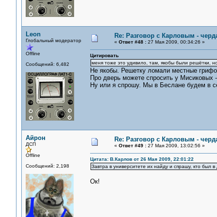
Leon
Re: Разговор с Карловым - черд
Глобальный модератор
«
Ответ #48 :
27 Мая 2009, 00:34:26 »
Offline
Цитировать
меня тоже это удивило, там, якобы были решётки, н
Сообщений: 6,482
Не якобы. Решетку ломали местные грифо
Про дверь можете спросить у Мисиковых -
Ну или я спрошу. Мы в Беслане будем в с
Айрон
Re: Разговор с Карловым - черд
ДСП
«
Ответ #49 :
27 Мая 2009, 13:02:56 »
Offline
Цитата: В.Карлов от 26 Мая 2009, 22:01:22
Сообщений: 2,198
Завтра в университете их найду и спрашу, кто был в
Ок!