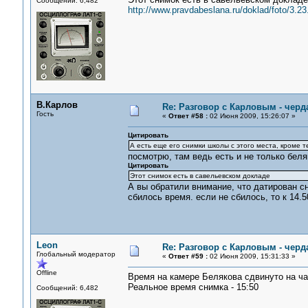
Сообщений: 6,482
http://www.pravdabeslana.ru/doklad/foto/3.23
В.Карлов
Re: Разговор с Карловым - черд
Гость
«
Ответ #58 :
02 Июня 2009, 15:26:07 »
Цитировать
А есть еще его снимки школы с этого места, кроме те
посмотрю, там ведь есть и не только беля
Цитировать
Этот снимок есть в савельевском докладе
А вы обратили внимание, что датирован сн
сбилось время. если не сбилось, то к 14.
Leon
Re: Разговор с Карловым - черд
Глобальный модератор
«
Ответ #59 :
02 Июня 2009, 15:31:33 »
Offline
Время на камере Белякова сдвинуто на час
Реальное время снимка - 15:50
Сообщений: 6,482