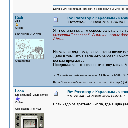
Если бы у меня были казаки, я завоевал бы мир (с) Н
Radi
Re: Разговор с Карловым - черд
ДСП
«
Ответ #26 :
13 Января 2009, 19:47:54 »
Offline
Я - постепенно, а то совсем запутался в те
Сообщений: 2,568
почистил "невпопад". А то и в самом дел
Админ.
На мой взгляд, обрушения стены возле сл
Дело в том, что в зале 4-го работали мно
всякие предметы.
Общаемся!
Предполагаю, что разнести стену могли М
«
Последнее редактирование: 13 Января 2009, 19:5
Если бы у меня были казаки, я завоевал бы мир (с) Н
Leon
Re: Разговор с Карловым - черд
Глобальный модератор
«
Ответ #27 :
13 Января 2009, 19:50:37 »
Offline
Есть кадр от третьего числа, где видна (в
Сообщений: 6,482