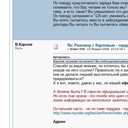
По поводу кумулятивного заряда Вам отве
понимаете, что Вас читаем не только мы?
тему, а есть такие? Вы умышленно это де
По поводу затекания и "125 м/с умножить н
Вы опять пытаетесь ввести в заблуждение
доклады Вы читали то Вы пытаетесь обман
В.Карлов
Re: Разговор с Карловым - черд
Гость
«
Ответ #19 :
13 Января 2009, 15:15:18 »
Цитировать
Карлов, ну разве так можно? Вы собеседников уважа
Спасибо за ваше мнение, но хотелось бы 
указав на него ссылки? Правильно ли я ва
они не делали лишней мыслительной рабо
придерживаться?
А я вот, знаете, давно у вас, но вашей
офи
А должна быть? В смысле официальная и
Но если так нужна - то тогда это цикл 
гигов информации на нескольких газетн
Остальная часть - не по теме чердака - п
http://www.reyndar.org/beslan/forum/index.
Админ