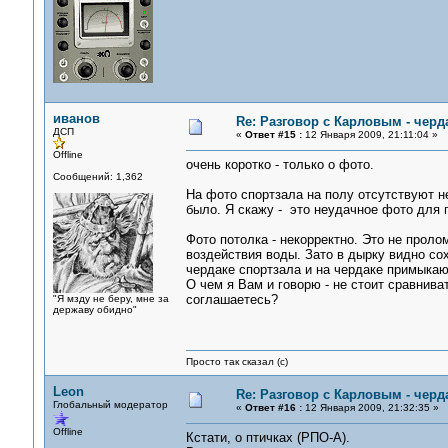
иванов
Re: Разговор с Карловым - черд
ДСП
«
Ответ #15 :
12 Января 2009, 21:11:04 »
Offline
очень коротко - только о фото.
Сообщений: 1,362
На фото спортзала на полу отсутствуют не
было. Я скажу - это неудачное фото для 
Фото потолка - некорректно. Это не проло
воздействия воды. Зато в дырку видно со
чердаке спортзала и на чердаке примыкаю
О чем я Вам и говорю - не стоит сравнив
соглашаетесь?
"Я мзду не беру, мне за
державу обидно"
Просто так сказал (с)
Leon
Re: Разговор с Карловым - черд
Глобальный модератор
«
Ответ #16 :
12 Января 2009, 21:32:35 »
Offline
Кстати, о птичках (РПО-А).