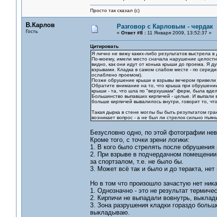
Просто так сказал (с)
В.Карлов
Разговор с Карловым - чердак
Гость
«
Ответ #8 :
11 Января 2009, 13:52:37 »
Цитировать
Я лично не вижу каких-либо результатов выстрела в
По-моему, имели место сначала нарушение целостно
видно, как они идут от конька крыши до проема. Я д
взрывами. Кладка в самом слабом месте - по серед
ослаблено проемом).
Позже обрушение крыши и взрывы вечером привели 
Обратите внимание на то, что крыша при обрушении 
крыши - та, что шла по "верхушкам" ферм, была вдел
Большинство выпавших кирпичей - целые. И выпали вн
больше кирпичей вывалилось внутри, говорит то, чт
Такая дырка в стене моглы бы быть результатом гра
возникает вопрос - а не был ли стрелок сильно пъя
Безусловно одно, по этой фотографии нев
Кроме того, с точки зрени логики:
1. В кого было стрелять после обрушения 
2. При взрыве в подчердачном помещении 
за спортзалом, т.е. не было бы.
3. Может всё так и было и до теракта, не
Но в том что произошло зачастую нет ника
1. Однозначно - это не результат термиче
2. Кирпичи не выпадали вовнутрь, выклад
3. Зона разрушения кладки гораздо больше
выкладываю.