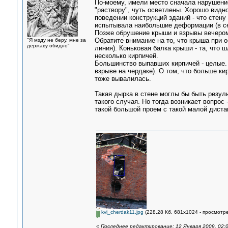
По-моему, имели место сначала нарушени
"раствору", чуть осветлены. Хорошо видно
поведении конструкций зданий - что стен
испытывала наибольшие деформации (в се
Позже обрушение крыши и взрывы вечером
Обратите внимание на то, что крыша при 
"Я мзду не беру, мне за
державу обидно"
линия). Коньковая балка крыши - та, что 
несколько кирпичей.
Большинство выпавших кирпичей - целые. 
взрыве на чердаке). О том, что больше ки
тоже вывалилась.
Такая дырка в стене моглы бы быть резул
такого случая. Но тогда возникает вопрос
такой большой проем с такой малой диста
kvi_cherdak11.jpg
(228.28 Кб, 681x1024 - просмотре
«
Последнее редактирование: 12 Января 2009, 02:0