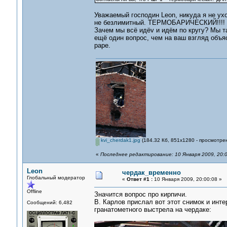
Уважаемый господин Leon, никуда я не ух
не безлимитный. ТЕРМОБАРИЧЕСКИЙ!!!
Зачем мы всё идёv и идём по кругу? Мы та
ещё один вопрос, чем на ваш взгляд объя
раре.
kvi_cherdak1.jpg
(184.32 Кб, 851x1280 - просмотрен
«
Последнее редактирование: 10 Января 2009, 20:0
Leon
чердак_временно
Глобальный модератор
«
Ответ #1 :
10 Января 2009, 20:00:08 »
Offline
Значится вопрос про кирпичи.
В. Карлов прислал вот этот снимок и инте
Сообщений: 6,482
гранатометного выстрела на чердаке: