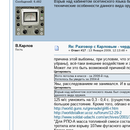
Взрыв над кабинетом осетинского языка 
Сообщений: 6,482
технические особенности данного вида ор
В.Карлов
Re: Разговор с Карловым - черд
Гость
«
Ответ #17 :
13 Января 2009, 12:13:48 »
причина этой выбоины, при условии, что эт
убраны), всё-таки внешнее воздействие и 
Может ли это быть возможной причиной п
Цитировать
Фото потолка в классе - за 2006-й год.
Хотелось бы увидеть за 2004-й
Увы, расследованием не занимался. И в ш
Цитировать
Взрыв над кабинетом осетинского языка был снаружи
данного вида оружия.
125 м/с умножить на 0,3 - 0,4 с. (сущесто
большое расстояние. Кроме того, облако е
http://world.guns.ru/grenade/gl46-r.htm
http://worldstalker.ucoz.ru/forum/12-29-2
http://www.soldat-udachi.com/archives/2001/
"Для РПО-А масса топливной смеси составл
тротила или взрыву 107мм фугасного арти