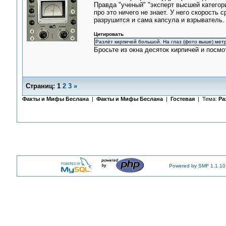
Правда "ученый" "эксперт высшей категор
про это ничего не знает. У него скорость
разрушится и сама капсула и взрыватель.
Цитировать
Разлёт кирпичей большой. На глаз (фото выше) метр
Бросьте из окна десяток кирпичей и посмо
Страниц:
1
2
3
»
Факты и Мифы Беслана
|
Факты и Мифы Беслана
|
Гостевая
| Тема:
Ра
Powered by SMF 1.1.10