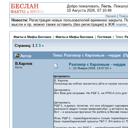
Добро пожаловать,
Гость
. Пожалу
10 Августа 2026, 07:10:49
Начало
|
Помо
Новости:
Регистрация новых пользователей временно закрыта. По
мысли и пр. можно также оставить (без регистрации) в ЖЖ
ivanov
Факты и Мифы Беслана
|
Факты и Мифы Беслана
|
Гостевая
| Тема:
Ра
Страниц:
1
2
3
»
Тема: Разговор с Карловым - чердак (Пр
Автор
В.Карлов
Разговор с Карловым - чердак
Гость
«
:
10 Января 2009, 13:07:02 »
Цитировать
В. Карлов.
Поскольку вы сейчас пытаетесь уйти в глухую несоз
Цитировать
Вот Вам для затравки. Ни РШГ-1, ни РПО-А (что для
Цитировать
РШГ-1, я думал, почитав, что она обладает одноврем
реального видел только микроавтобус, у которого в
Вот – и реальная причина! Но ребята в Москве показа
Итак, РШГ-1 - термобарическая и только термобариче
базе термобарической гранаты ТБГ-7. БЧ взята от ТБГ
Согласны ли вы, что РШГ-1 - термобарическая? ДА/