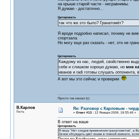
на крыше старой части - несравнимы.
Я думаю - достаточно...
Цитировать
так что же это было? Гранатомёт?
Я вроде подробно написал, почему не виж
спортзала.
Но могу еще раз сказать - нет, это не гран
Цитировать
Каждому из нас, людей, свойственно выд
себе и слишком хорошо думаю, но
мне к
иванов и radi готовы слушать оппонента, в
А вот мы это сейчас и проверим
Просто так сказал (с)
В.Карлов
Re: Разговор с Карловым - черд
Гость
«
Ответ #13 :
12 Января 2009, 19:55:46 »
В ответ на ваше
Цитировать
Я пишу "Нет следов применения гранатометов", а Вы
Зачем обсуждать цвет кошки в темной комнате, если
Почти по Конфуцию. хочу напомнить