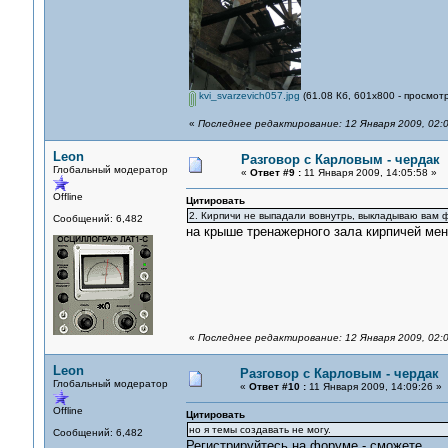
kvi_svarzevich057.jpg
(61.08 Кб, 601x800 - просмот
«
Последнее редактирование: 12 Января 2009, 02:0
Leon
Разговор с Карловым - чердак
Глобальный модератор
«
Ответ #9 :
11 Января 2009, 14:05:58 »
Offline
Цитировать
2. Кирпичи не выпадали вовнутрь, выкладываю вам 
Сообщений: 6,482
на крыше тренажерного зала кирпичей мен
«
Последнее редактирование: 12 Января 2009, 02:0
Leon
Разговор с Карловым - чердак
Глобальный модератор
«
Ответ #10 :
11 Января 2009, 14:09:26 »
Offline
Цитировать
но я темы создавать не могу.
Сообщений: 6,482
Регистрируйтесь на форуме - сможете.