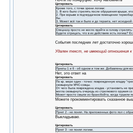
Цитировать
Кроме того, с точки зрени логики:
1. В кого было стрелять после обрушения крыши, кто
2. При взрыве в подчердачном помещении термобарич
бы.
3. Может всё так и было и до теракта, нет исходно
Цитировать
Спецназу просто не могло прийти в голову стрелять
будете отрицать, что в их действиях есть логика? Ес
События последних лет достаточно хорошо
Удален текст, не имеющий отношения к 
Цитировать
Пункты 1 и 6 - об одном и том же. Добавлены для к
Нет, это ответ на
Цитировать
По кр. мере один - точно: поврежденную кладку "тре
сковырнули МЧС-совцы.
От чего была повреждена кладка - установить не пре
могла сковырнуть очередь из стрелкового оружия со
Может просто смыли из брансбойта, когда тушили п
Можете прокомментировать сказанное вы
Цитировать
Пункт 2 - не понял. На приложенных фото пол с обр
Выкладываю.
Цитировать
Пункт 3 - не понял логики.