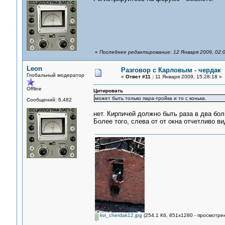
«
Последнее редактирование: 12 Января 2009, 02:0
Leon
Разговор с Карловым - чердак
Глобальный модератор
«
Ответ #11 :
11 Января 2009, 15:28:18 »
Offline
Цитировать
может быть только пара-тройка и то с конька.
Сообщений: 6,482
нет. Кирпичей должно быть раза в два бо
Более того, слева от от окна отчетливо ви
kvi_cherdak12.jpg
(254.1 Кб, 851x1280 - просмотрен