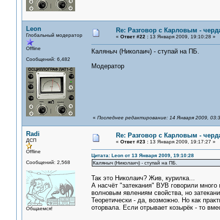
Leon
Re: Разговор с Карловым - черд
Глобальный модератор
«
Ответ #22 :
13 Января 2009, 19:10:28 »
Offline
Каляныч (Николаич) - ступай на ПБ.
Сообщений: 6,482
Модератор
«
Последнее редактирование: 14 Января 2009, 03:3
Radi
Re: Разговор с Карловым - черд
ДСП
«
Ответ #23 :
13 Января 2009, 19:17:27 »
Offline
Цитата: Leon от 13 Января 2009, 19:10:28
Сообщений: 2,568
Каляныч (Николаич) - ступай на ПБ.
Так это Николаич? Жив, курилка...
А насчёт "затекания" ВУВ говорили много 
волновым явлениям свойства, но затекание
Теоретически - да, возможно. Но как прак
оторвала. Если отрывает козырёк - то вме
Общаемся!