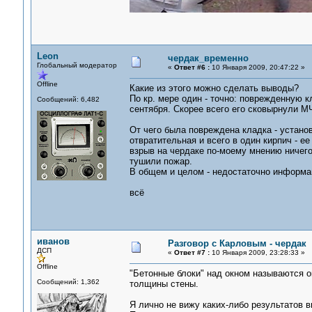
Leon
чердак_временно
Глобальный модератор
«
Ответ #6 :
10 Января 2009, 20:47:22 »
Offline
Какие из этого можно сделать выводы?
По кр. мере один - точно: поврежденную к
Сообщений: 6,482
сентября. Скорее всего его сковырнули М
От чего была повреждена кладка - устано
отвратительная и всего в один кирпич - е
взрыв на чердаке по-моему мнению ничего
тушили пожар.
В общем и целом - недостаточно информац
всё
иванов
Разговор с Карловым - чердак
ДСП
«
Ответ #7 :
10 Января 2009, 23:28:33 »
Offline
"Бетонные блоки" над окном называются о
Сообщений: 1,362
толщины стены.
Я лично не вижу каких-либо результатов 