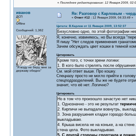
«
Последнее редактирование: 12 Января 2009, 02:0
иванов
Re: Разговор с Карловым - черд
ДСП
«
Ответ #12 :
12 Января 2009, 04:33:49 »
Offline
Цитата: В.Карлов от 11 Января 2009, 13:52:37
Сообщений: 1,362
Безусловно одно, по этой фотографии н
Я, конечно, извиняюсь, но Вы всегда "пер
Я пишу "Нет следов применения гранатомет
Зачем обсуждать цвет кошки в темной ком
Цитировать
Кроме того, с точки зрени логики:
1. В кого было стрелять после обрушения 
"Я мзду не беру, мне за
державу обидно"
См. мой ответ выше. Про кошку.
Спецназу просто не могло прийти в голову
спецподразделений. Вы же не будете отриц
значит, что её нет. Логично?
Цитировать
Но в том что произошло зачастую нет ник
1. Однозначно - это не результат
термиче
2. Кирпичи не выпадали вовнутрь, выкла
3. Зона разрушения кладки гораздо больш
выкладываю.
4. Крыша висела не на коньке, а на стене.
стена цела. Фото выкладываю.
5. С другой стороны спортзала и пожа