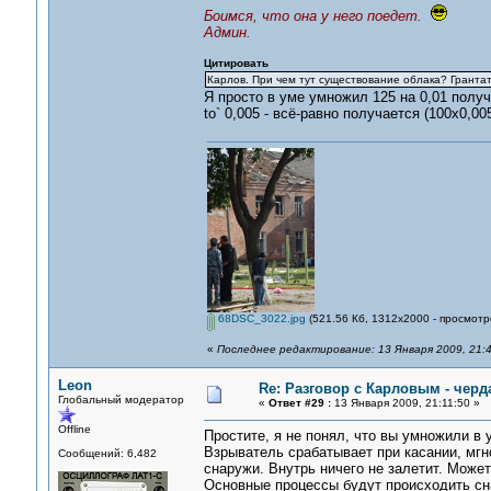
Боимся, что она у него поедет.
Админ.
Цитировать
Карлов. При чем тут существование облака? Гранта
Я просто в уме умножил 125 на 0,01 полу
to` 0,005 - всё-равно получается (100х0,005
68DSC_3022.jpg
(521.56 Кб, 1312x2000 - просмотр
«
Последнее редактирование: 13 Января 2009, 21:4
Leon
Re: Разговор с Карловым - черд
Глобальный модератор
«
Ответ #29 :
13 Января 2009, 21:11:50 »
Offline
Простите, я не понял, что вы умножили в 
Взрыватель срабатывает при касании, мгн
Сообщений: 6,482
снаружи. Внутрь ничего не залетит. Может
Основные процессы будут происходить сн