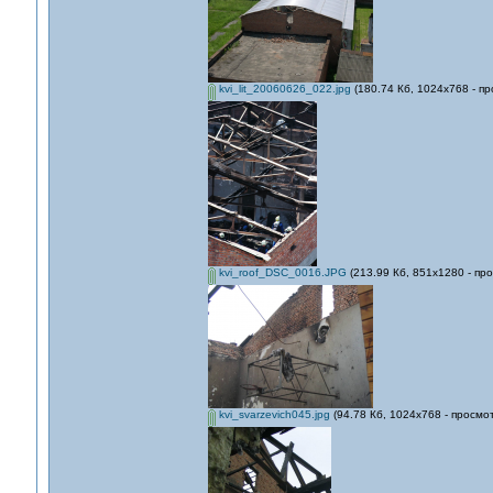
kvi_lit_20060626_022.jpg
(180.74 Кб, 1024x768 - пр
kvi_roof_DSC_0016.JPG
(213.99 Кб, 851x1280 - пр
kvi_svarzevich045.jpg
(94.78 Кб, 1024x768 - просмо