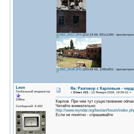
DSC_0017.JPG
(212.23 Кб, 851x1280 - просмотрен
DSC_0038.JPG
(203.66 Кб, 1280x851 - просмотрен
Leon
Re: Разговор с Карловым - черд
Глобальный модератор
«
Ответ #21 :
13 Января 2009, 19:08:41 »
Offline
Карлов. При чем тут существование облак
Читайте внимательно:
Сообщений: 6,482
http://www.reyndar.org/beslan/forum/index.ph
Если не понятно - спрашивайте