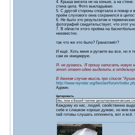
4. Крыша висела не на коньке, а на стене.
стена цела. Фото выкладываю.
5. С другой стороны спортзала и пожар и 
проём слухового окна сохранился в целос
6. Не было это результатом и термически
фотографий свидетельствует, что этот уч
7. В области этого проёма на баскетболь
неизвестно.
так что же это было? Гранатомёт?
И ещё. Хоть меня и ругаете вы все, но я 
сам их инициирую.
Я- не ругаюсь. Я прошу написать новую 
этот ответ-идею выделить в отдельну
В данном случае мысль про список "Ауше
http://www.reyndar.org/beslan/forum/index.
Админ.
Цитировать
Увы, пока в Вашей тактике дискутирования весьма с
Каждому из нас, людей, свойственно выде
себе и слишком хорошо думаю, но мне каж
radi готовы слушать оппонента, вот и всё.