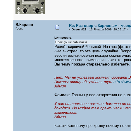
В.Карлов
Re: Разговор с Карловым - черд
Гость
«
Ответ #28 :
13 Января 2009, 20:59:17 »
Цитировать
Обоснуи не забываем.
Разлёт кирпичей большой. На глаз (фото в
был выстрел, то эта цель случайна. Вопр
версия возникновения пожара сомнительна
множественного применения каких-то грана
Вы тему пожара старательно избегаете.
Нет. Мы не успеваем комментировать В
Пожары прошу обсуждать тут
http://www
Админ
Фамилия Торшин у вас отторжения не вызы
У нас отторжения никакие фамилии не вы
доходят. Но мифов там практически нет
закончилось.
Админ
Кстати Калянычу про крышу почему не от