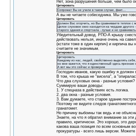
Нет, зона разрушения больше, чем было о
Цитировать
Сопромат Вы не учили в таком случае, факт....
А вы не читаете собеседника. Мы уже гово
Цитировать
Должен Вас огорчить, но Вы сравниваете теплое с м
Целое слуховое окно находится на чердаке другого 
старого здания и спортзала - лучше и не сравнивать
Убедительный довод. РПО-А крышу снести 
действовать нельзя, иначе очень на саве
(кстати тоже в один кирпич) и кирпича вы
считаете не значимым.
Цитировать
Цитировать
Каждому из нас, людей, свойственно выделять себя
но мне кажется, что я единственный здесь признаю с
А вот мы это сейчас и проверим
Господин иванов, какую ошибку я должен 
В том, что крыша не "висела", а "опирала
Что два слуховых окна - разные условия? 
Суммирую ваши доводы:
1. У спецназа в действиях есть логика.
2. два окна - разные условия.
3. Вам думаете, что старое здание построе
Поэтому не видите следов гранатометного 
гранатомет.
Но причину выбоины так ведь и не объясн
Знаете, на что я обратил внимание за эти
правило, критически. Это хорошо, это дер
какова ваша позиция по всем основным во
прокуратуры - всего лишь версии. Можете