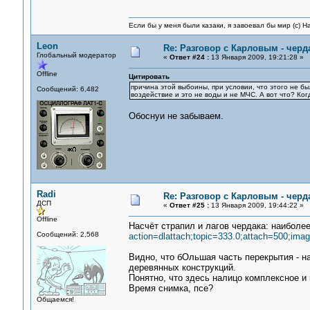
Если бы у меня были казаки, я завоевал бы мир (с) Н
Leon
Re: Разговор с Карловым - черд
Глобальный модератор
«
Ответ #24 :
13 Января 2009, 19:21:28 »
Offline
Цитировать
причина этой выбоины, при условии, что этого не бы
Сообщений: 6,482
воздействие и это не воды и не МЧС. А вот что? Ког
Обоснуи не забываем.
Radi
Re: Разговор с Карловым - черд
ДСП
«
Ответ #25 :
13 Января 2009, 19:44:22 »
Offline
Насчёт страпил и лагов чердака: наиболе
Сообщений: 2,568
action=dlattach;topic=333.0;attach=500;ima
Видно, что бОльшая часть перекрытия - н
деревянных конструкций.
Понятно, что здесь налицо комплексное и н
Время снимка, псе?
Общаемся!