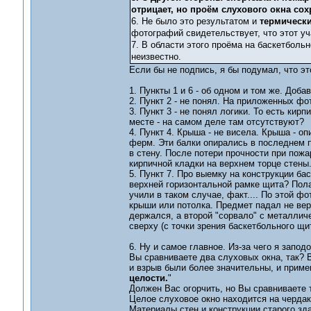
отрицает, но проём слухового окна со
6. Не было это результатом и
термическ
фотографий свидетельствует, что этот у
7. В области этого проёма на баскетболь
неизвестно.
Если бы не подпись, я бы подумал, что э
1. Пункты 1 и 6 - об одном и том же. До
2. Пункт 2 - не понял. На приложенных фо
3. Пункт 3 - не понял логики. То есть ки
месте - на самом деле там отсутствуют?
4. Пункт 4. Крыша - не висела. Крыша - о
ферм. Эти балки опирались в последнем п
в стену. После потери прочности при пожа
кирпичной кладки на верхнем торце стены
5. Пункт 7. Про выемку на конструкции ба
верхней горизонтальной рамке щита? Пола
учили в таком случае, факт.... По этой фот
крыши или потолка. Предмет падал не верт
держался, а второй "сорвало" с металлич
сверху (с точки зрения баскетбольного щит
6. Ну и самое главное. Из-за чего я запо
Вы сравниваете два слуховых окна, так? В
и взрыв были более значительны, и приме
целости.
"
Должен Вас огорчить, но Вы сравниваете 
Целое слуховое окно находится на чердак
Материалы стен и конструкции старого зда