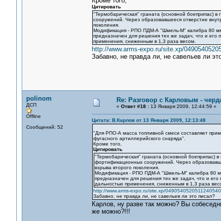
Кроме того,
Цитировать
"Термобарическая" граната (основной боеприпас) в
сооружений. Через образовавшееся отверстие внутр
поколения.
Модификация - РПО ПДМ-А "Шмель-М" калибра 80 мм
предназначен для решения тех же задач, что и его 
применения, сниженным в 1,3 раза весом.
http://www.arms-expo.ru/site.xp/049054052
Забавно, не правда ли, не савельев ли эт
polinom
Re: Разговор с Карловым - черд
ДСП
«
Ответ #18 :
13 Января 2009, 12:44:59 »
Offline
Цитата: В.Карлов от 13 Января 2009, 12:13:48
Сообщений: 52
"Для РПО-А масса топливной смеси составляет приме
фугасного артиллерийского снаряда".
Кроме того,
Цитировать
"Термобарическая" граната (основной боеприпас) в
фортификационных сооружений. Через образовавше
взрыва второго поколения.
Модификация - РПО ПДМ-А "Шмель-М" калибра 80 м
предназначен для решения тех же задач, что и его
дальностью применения, сниженным в 1,3 раза вес
http://www.arms-expo.ru/site.xp/049054052051124054
Забавно, не правда ли, не савельев ли это писал?
Карлов, ну разве так можно? Вы собеседн
же можно?!!!