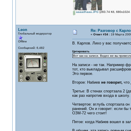
aaaadhaaa.JPG
(283.74 Кб, 680x1024 
Leon
Re: Разговор с Карл
Глобальный модератор
«
Ответ #34 :
19 Марта 2009
Offline
В. Карлов. Лихо у вас получает
Сообщений: 6,482
Цитировать
Вот как на записи. Видео же вы привезл
На записи - не так. Например ф
тот, кто выкладывал расшифров
Это первое.
Второе: Набиев
не говорит,
что 
Третье: В стенах спортзала 2 (д
как раз напротив входа в школу.
Четвертое: вглубь спортзала он
ранений. Он и говорит: если бы
ОЗМ-72 чего стоит!
Пятое: когда Набиев вошел в за
В общем, эта запись ровным сче