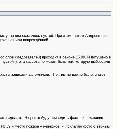
ету, но она оказалось пустой. При этом, потом Андреев про
спорченной или повреждённой.
со слов следователей) проходит в районе 15.00. И потушено в
сь пустой»), эта кассета не может быть той, которую выбросили
ристы записали заложников. Т.е., им не важно было, знают
жете сделать. Я просто буду приводить факты и показания
 № 39 и место пожара – неверное. Я прилагаю фото с верным