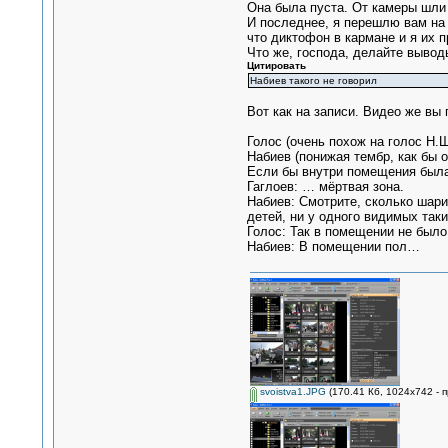
Она была пуста. От камеры шли 
И последнее, я перешлю вам на 
что диктофон в кармане и я их п
Что же, господа, делайте вывод
Цитировать
Набиев такого не говорил
Вот как на записи. Видео же вы 
Голос (очень похож на голос Н.Ш
Набиев (понижая тембр, как бы ос
Если бы внутри помещения была 
Гаглоев: … мёртвая зона.
Набиев: Смотрите, сколько шари
детей, ни у одного видимых так
Голос: Так в помещении не было
Набиев: В помещении пол…
svoistva1.JPG
(170.41 Кб, 1024x742 - 