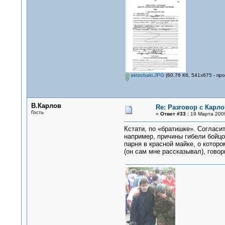
aktsobaki.JPG
(60.76 Кб, 541x675 - пр
В.Карлов
Re: Разговор с Карл
Гость
«
Ответ #33 :
19 Марта 2009
Кстати, по «братишке». Согласит
например, причины гибели бойцо
парня в красной майке, о которо
(он сам мне рассказывал), говор