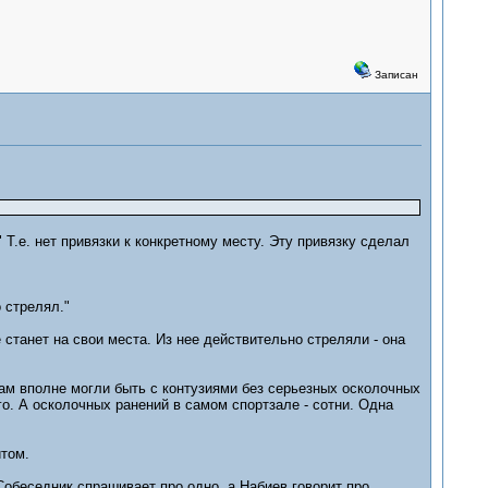
Записан
" Т.е. нет привязки к конкретному месту. Эту привязку сделал
 стрелял."
е станет на свои места. Из нее действительно стреляли - она
Там вполне могли быть с контузиями без серьезных осколочных
го. А осколочных ранений в самом спортзале - сотни. Одна
том.
Собеседник спрашивает про одно, а Набиев говорит про