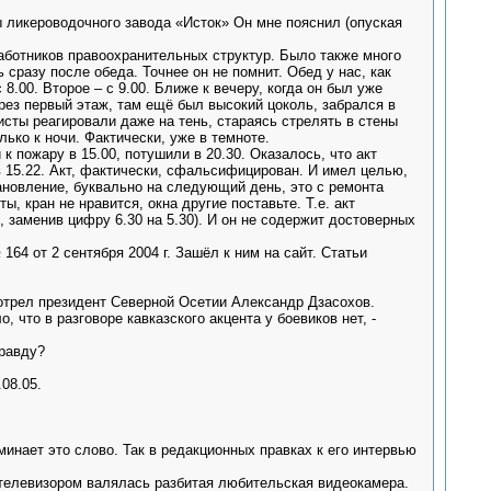
 ликероводочного завода «Исток» Он мне пояснил (опуская
аботников правоохранительных структур. Было также много
сразу после обеда. Точнее он не помнит. Обед у нас, как
с 8.00. Второе – с 9.00. Ближе к вечеру, когда он был уже
рез первый этаж, там ещё был высокий цоколь, забрался в
сты реагировали даже на тень, стараясь стрелять в стены
ько к ночи. Фактически, уже в темноте.
к пожару в 15.00, потушили в 20.30. Оказалось, что акт
в 15.22. Акт, фактически, сфальсифицирован. И имел целью,
ановление, буквально на следующий день, это с ремонта
 кран не нравится, окна другие поставьте. Т.е. акт
 заменив цифру 6.30 на 5.30). И он не содержит достоверных
164 от 2 сентября 2004 г. Зашёл к ним на сайт. Статьи
отрел президент Северной Осетии Александр Дзасохов.
 что в разговоре кавказского акцента у боевиков нет, -
правду?
08.05.
инает это слово. Так в редакционных правках к его интервью
 телевизором валялась разбитая любительская видеокамера.