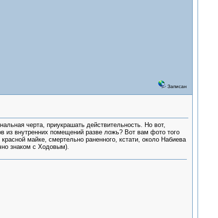
Записан
ональная черта, приукрашать действительность. Но вот,
ов из внутренних помещений разве ложь? Вот вам фото того
в красной майке, смертельно раненного, кстати, около Набиева
ично знаком с Ходовым).