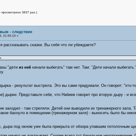
- просмотрено 3837 раз.)
овым - следствие
, 21:55:10 »
ся рассказывать сказки. Вы себя что ли убеждаете?
и.
разы "дети
из неё
начали выбегать" там нет. Там: "Дети начали выбегать.
ку.
дырка - результат выстрела. Это вы сами придумали. Он говорит: "кто-то
ве) дырки. Представьте себе, что Набиев говорит про вторую дыру - и вс
 не заходил - там стреляли. Детей они выводили из тренажерного зала. 
 такое бахнуло в помещении (тренажерном зале) - выносить было бы неко
л, дыра под окном уже была прикрыта от обзора упавшим потолочным щи
том ничего не доказывает. Скорее всего тут банальное недопонимание. 