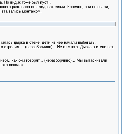
. Но видик тоже был пуст».
него разговора со следователями. Конечно, они не знали,
и эта запись монтажом.
чилась дырка в стене, дети из неё начали выбегать.
 стрелял ... (неразборчиво)... Не от этого. Дырка в стене нет.
иво)…как они говорят... (неразборчиво)… Мы вытаскивали
 это осколок.