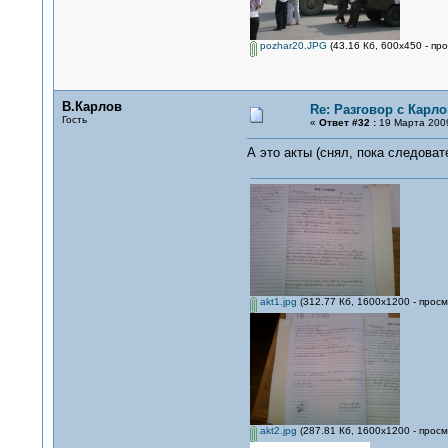
pozhar20.JPG
(43.16 Кб, 600x450 - пр
В.Карлов
Re: Разговор с Карл
Гость
«
Ответ #32 :
19 Марта 2009
А это акты (снял, пока следова
akt1.jpg
(312.77 Кб, 1600x1200 - просм
akt2.jpg
(287.81 Кб, 1600x1200 - просм