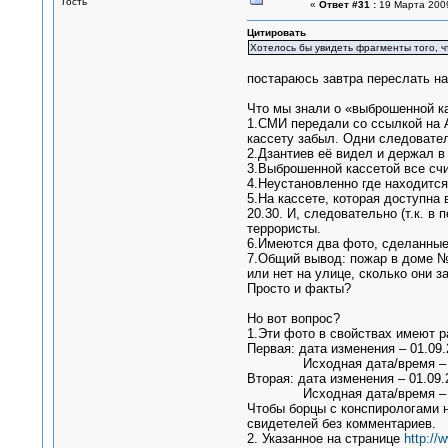
Гость
«
Ответ #31 :
19 Марта 2009
Цитировать
Хотелось бы увидеть фрагменты того, ч
постараюсь завтра переслать на
Что мы знали о «выброшенной к
1.СМИ передали со ссылкой на А
кассету забыл. Одни следовател
2.Дзантиев её видел и держал в
3.Выброшенной кассетой все счи
4.Неустановленно где находится 
5.На кассете, которая доступна
20.30. И, следовательно (т.к. в
террористы.
6.Имеются два фото, сделанные с
7.Общий вывод: пожар в доме № 
или нет на улице, сколько они з
Просто и факты?
Но вот вопрос?
1.Эти фото в свойствах имеют р
Первая: дата изменения – 01.09.2
Исходная дата/время – 01.0
Вторая: дата изменения – 01.09.2
Исходная дата/время – 01.0
Чтобы борцы с конспирологами н
свидетелей без комментариев.
2. Указанное на странице
http://