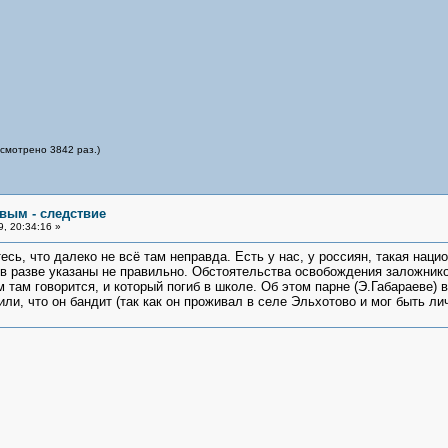
осмотрено 3842 раз.)
овым - следствие
, 20:34:16 »
есь, что далеко не всё там неправда. Есть у нас, у россиян, такая наци
в разве указаны не правильно. Обстоятельства освобождения заложник
м там говорится, и который погиб в школе. Об этом парне (Э.Габараеве) 
или, что он бандит (так как он проживал в селе Эльхотово и мог быть л