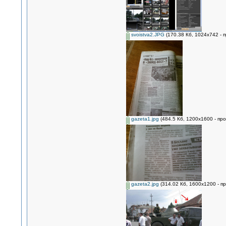
svoistva2.JPG
(170.38 Кб, 1024x742 - 
gazeta1.jpg
(484.5 Кб, 1200x1600 - пр
gazeta2.jpg
(314.02 Кб, 1600x1200 - п