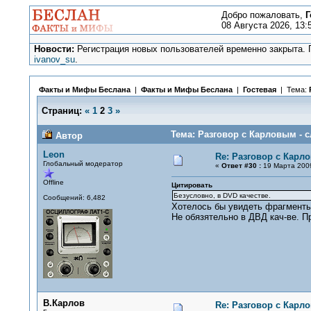
Добро пожаловать,
Г
08 Августа 2026, 13:
Новости:
Регистрация новых пользователей временно закрыта. П
ivanov_su
.
Факты и Мифы Беслана
|
Факты и Мифы Беслана
|
Гостевая
| Тема:
Страниц:
«
1
2
3
»
Тема: Разговор с Карловым - с
Автор
Leon
Re: Разговор с Карл
Глобальный модератор
«
Ответ #30 :
19 Марта 2009
Offline
Цитировать
Безусловно, в DVD качестве.
Сообщений: 6,482
Хотелось бы увидеть фрагменты
Не обязятельно в ДВД кач-ве. Пр
В.Карлов
Re: Разговор с Карл