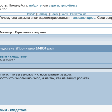
ость
. Пожалуйста,
войдите
или
зарегистрируйтесь
.
50:27
Начало
|
Помощь
|
Поиск
|
Войти
|
Регистрация
очему она закрыта и как зарегистрироваться,
написано здесь
. Свои воп
Разговор с Карловым - следствие
ледствие (Прочитано 144834 раз)
овым - следствие
, 15:59:09 »
 того, что вы выложили с нормальным звуком.
осто что бы слышно было, а не так, как на ваших роликах.
овым - следствие