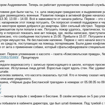
тором Андреевичем. Теперь он работает руководителем пожарной службы
овине дня были часты, т.к. шла эвакуации гражданских и выдвижение р
здах размещались военные. Развитие пожара в активной форме началось 
– 13.30, 13.00 – 14.00. Всё в зависимости от начала работы. Первое – это 
 напарником этот пожар потушить. Он попросил огневой поддержки и че
з некоторое время добрался до квартиры. Шёл сильный обстрел. Террори
рикошетом пули попали в них. Потушить пожар удалось, практически, тол
у и попросил показать мне акт пожара, где, якобы написано, приступили 
написано, что сообщение поступило в 15.00. Прибыли в 15.07. Потушили 
 утери имущества. Не бесланским напомню. Первое с чего начали восст
 из средств, поступающих на помощь потерпевшим. Были даже конфликты,
 от акта о применении собаки, который сфальсифицировали специально,
азет. Первое упоминание о кассете – газета «Комсомольская правда», № 
y/23351/31693/
. Процитирую
ыло
редали видеокассету с записью происходящего в школе, которую просм
 масках. Испуганные лица детей. Взрослые сидят вдоль стен. Нас удивило,
штабе.
сохова заявила, что кассета оказалась пустой. Кто и почему сказал не
 описание увиденного.
ршина, «Чёрные дыры Бесланской трагедии» в номарах от 05.08.05 по 09.
/
/
/
– пионер в борьбе с мифами о Беслане. В своём интервью он 5 раз упом
 побывали в кабинете директора, где был штаб боевиков. Под тумбой с