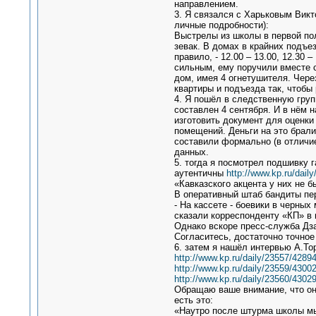
направлением.
3. Я связался с Харьковым Вик
личные подробности):
Выстрелы из школы в первой пол
зевак. В домах в крайних подъе
правило, - 12.00 – 13.00, 12.30 
сильным, ему поручили вместе с
дом, имея 4 огнетушителя. Чере
квартиры и подъезда так, чтобы 
4. Я пошёл в следственную групп
составлен 4 сентября. И в нём 
изготовить документ для оценки
помещений. Деньги на это брали
составили формально (в отличие
данных.
5. тогда я посмотрел подшивку г
аутентичны
http://www.kp.ru/dail
«Кавказского акцента у них не б
В оперативный штаб бандиты пе
- На кассете - боевики в черных
сказали корреспонденту «КП» в 
Однако вскоре пресс-служба Дза
Согласитесь, достаточно точное
6. затем я нашёл интервью А.То
http://www.kp.ru/daily/23557/42894
http://www.kp.ru/daily/23559/43002
http://www.kp.ru/daily/23560/43029
Обращаю ваше внимание, что он 
есть это:
«Наутро после штурма школы мы