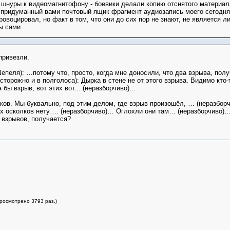
шнуры к видеомагнитофону - боевики делали копию отснятого материала
придуманный вами почтовый ящик фрагмент аудиозапись моего сегодняш
ровоцировал, но факт в том, что они до сих пор не знают, не является л
ы сами.
привезли.
епеля): …потому что, просто, когда мне доносили, что два взрыва, полу
торожно и в полголоса): Дырка в стене не от этого взрыва. Видимо кто-то
бы взрыв, вот этих вот... (неразборчиво)…
ков. Мы буквально, под этим делом, где взрыв произошёл, … (неразборч
их осколков нету…. (неразборчиво)… Оглохли они там… (неразборчиво)…
 взрывов, получается?
просмотрено 3793 раз.)