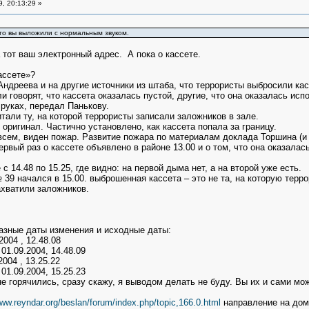
, 20:13:29 »
то вы выложили с нормальным звуком.
 тот ваш электронный адрес. А пока о кассете.
ассете»?
ндреева и на другие источники из штаба, что террористы выбросили касс
и говорят, что кассета оказалась пустой, другие, что она оказалась и
 руках, передал Панькову.
тали ту, на которой террористы записали заложников в зале.
оригинал. Частично установлено, как кассета попала за границу.
 всем, виден пожар. Развитие пожара по материалам доклада Торшина (и 
 первый раз о кассете объявлено в районе 13.00 и о том, что она оказала
 14.48 по 15.25, где видно: на первой дыма нет, а на второй уже есть.
39 начался в 15.00. выброшенная кассета – это не та, на которую терро
ахватили заложников.
азные даты изменения и исходные даты:
004 , 12.48.08
9.2004, 14.48.09
004 , 13.25.22
9.2004, 15.25.23
е горячились, сразу скажу, я выводом делать не буду. Вы их и сами мо
www.reyndar.org/beslan/forum/index.php/topic,166.0.html
направление на дом