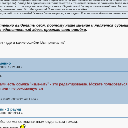
 выстрелы). банда без применения гранатомётов и танков по живым заложникам была ликв
твительности, то прошу вас освободить меня. Одной такой "правды заложников" нет. То, чт
я, сможете сами. Что бы делал я? Я не мессия и не всезнайка.
сюда поболтать зашёл? У меня были вопросы, я их задал. И если мы в чём-то не согласны, 
йственно выделять себя, поэтому наше мнение и является субъе
я единственный здесь признаю свои ошибки
.
ял - где и какие ошибки Вы признали?
менно
2009, 19:21:48 »
т.
ами есть ссылка "изменить" - это редактирование. Можете пользоваться
етили - не рекомендуется
я 2009, 20:00:26 от Leon
»
м - 1 раунд
2009, 02:29:44 »
 более-менее компактным отдельным темам.