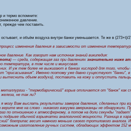
р и термо вспомните:
пониженное давление.
ют, прежде чем поставить.
 остывает, и объём воздуха внутри банки уменьшается. Те же в (273+t)/
 процесс изменения давления в зависимости от изменения температур
ное давление. Как говорит нам источник знаний википедия:
тота
) — среда, содержащая газ при давлениях
значительно ниже а
то температура, в том числе и минусовая.
 них. И уж тем более не выжигают в банках кислород для того, чтобы 
т "присасывания". Именно поэтому уже давно существуют "банки", в
(и вытеснить объем воздуха), поставить на кожу и отпустить пальцы
 металлургии - "термобарический" взрыв отличается от "банок" как с
 железа, не так ли?
 я могу Вам выслать результаты замеров давления, сделанных при в
 верите мне на слово - никакого вакуума американцы не обнаружили. 
раз по отношению к атмосферному, а потом на доли секунды "падает"
ри подрыве обычной взрывчатки аналогичной мощности. Разница в хара
кий" боеприпас весит намного меньше своего тротилового аналога. 
возможным изготовление ручных систем, обладающих эффектом 152 м