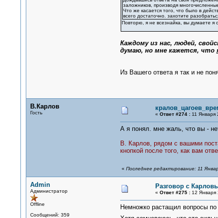
заложников, производя многочисленные
Что же касается того, что было в дейс
всего достаточно. захотите разобратьс
Повторю, я не всезнайка, вы думаете я 
Каждому из нас, людей, сво
думаю, но мне кажется, что
Из Вашего ответа я так и не пон
В.Карлов
кралов_цагоев_вре
Гость
«
Ответ #274 :
11 Января 
А я понял. мне жаль, что вы - не
В. Карлов, рядом с вашими пост
кнопкой после того, как вам отв
«
Последнее редактирование: 11 Январ
Admin
Разговор с Карловы
Администратор
«
Ответ #275 :
12 Января 
Offline
Немножко растащил вопросы по
Сообщений: 359