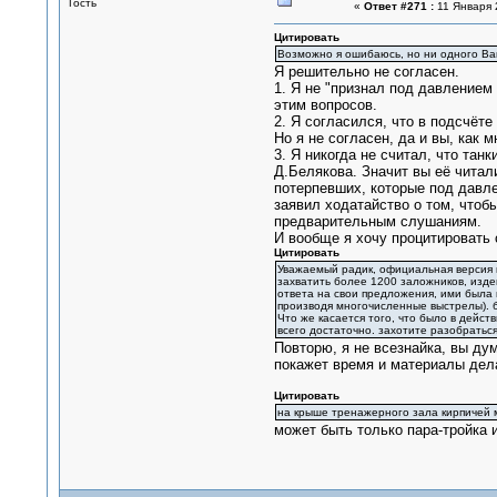
Гость
«
Ответ #271 :
11 Января 
Цитировать
Возможно я ошибаюсь, но ни одного Ваш
Я решительно не согласен.
1. Я не "признал под давлением
этим вопросов.
2. Я согласился, что в подсчёте
Но я не согласен, да и вы, как
3. Я никогда не считал, что та
Д.Белякова. Значит вы её читали
потерпевших, которые под давл
заявил ходатайство о том, чтоб
предварительным слушаниям.
И вообще я хочу процитировать с
Цитировать
Уважаемый радик, официальная версия п
захватить более 1200 заложников, изде
ответа на свои предложения, ими была
производя многочисленные выстрелы). 
Что же касается того, что было в дейст
всего достаточно. захотите разобраться
Повторю, я не всезнайка, вы дум
покажет время и материалы дел
Цитировать
на крыше тренажерного зала кирпичей м
может быть только пара-тройка и