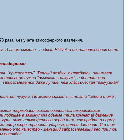
273 раза, без учёта атмосферного давления.
ы. В этом смысле - подрыв РПО-А и постановка банок есть
тмосферного
.
они "присосались". Теплый воздух, охлаждаясь, занимает
 которых не нужно "выжигать вакуум", а достаточно
. Присасывается даже лучше, чем классическая "вакуумная"
таль от чугуна. Но можно сказать, что это "одно и тоже",
зрывах термобарического боеприпаса американским
При подрыве в замкнутом объеме (типа комната) давление
 чуть ниже атмосферного перед тем, как прийти в норму.
ктере распространения ударных волн и давления. И в том,
Именно это качество - меньший забрасываемый вес при той
м снарядов.