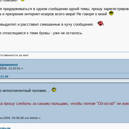
ьно поможет
тя придерживаться в одном сообщении одной темы, прошу зарегистриров
а и презрение интернет-юзеров всего мира! Не говоря о моей
 повыделял и расставил смешанные в кучу сообщения.
е относящиеся к теме буквы - уже не осталось.
тственности за них!
_временно
2009, 12:42:01 »
:21:48
ще интеллигентный человек...
ока прошу следить за своими пальцами, чтобы потом "Ой-ой-ой!" не го
я 2009, 03:58:40 от Admin
»
рловым