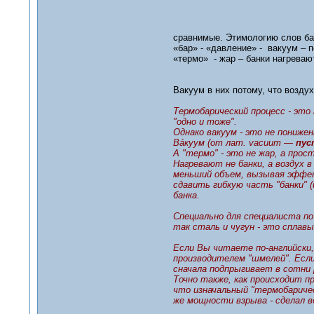
сравнимые. Этимологию слов ба
«бар» - «давление» - вакуум – 
«термо» - жар – банки нагрева
Вакуум в них потому, что воздух
Термобарический процесс - это
"одно и тоже".
Однако вакуум - это не понижен
Ва́куум (от лат. vacuum —
пус
А "термо" - это не жар, а прос
Нагревают не банки, а воздух в
меньший объем, вызывая эффек
сдавить гибкую часть "банки" 
банка.
Специально для специалиста по
так сталь и чугун - это сплавы
Если Вы читаете по-английски,
производителем "шмелей". Если
сначала подпрыгивает в сотни 
Точно также, как происходит п
что изначальный "термобаричес
же мощности взрыва - сделал 