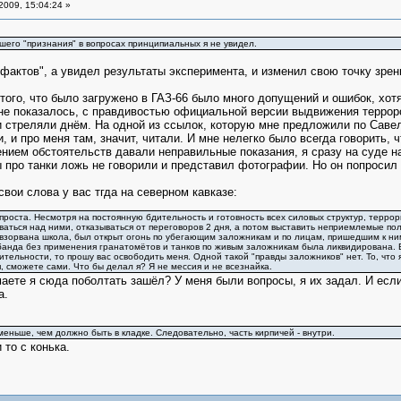
2009, 15:04:24 »
его "признания" в вопросах принципиальных я не увидел.
 фактов", а увидел результаты эксперимента, и изменил свою точку зре
 того, что было загружено в ГАЗ-66 было много допущений и ошибок, хотя
 мне показалось, с правдивостью официальной версии выдвижения террор
нки стреляли днём. На одной из ссылок, которую мне предложили по Саве
, и про меня там, значит, читали. И мне нелегко было всегда говорить, 
ением обстоятельств давали неправильные показания, я сразу на суде 
ы про танки ложь не говорили и представил фотографии. Но он попросил 
вои слова у вас тгда на северном кавказе:
роста. Несмотря на постоянную бдительность и готовность всех силовых структур, террор
ваться над ними, отказываться от переговоров 2 дня, а потом выставить неприемлемые по
 взорвана школа, был открыт огонь по убегающим заложникам и по лицам, пришедшим к н
банда без применения гранатомётов и танков по живым заложникам была ликвидирована. В
вительности, то прошу вас освободить меня. Одной такой "правды заложников" нет. То, что
, сможете сами. Что бы делал я? Я не мессия и не всезнайка.
аете я сюда поболтать зашёл? У меня были вопросы, я их задал. И если 
а.
еньше, чем должно быть в кладке. Следовательно, часть кирпичей - внутри.
 то с конька.