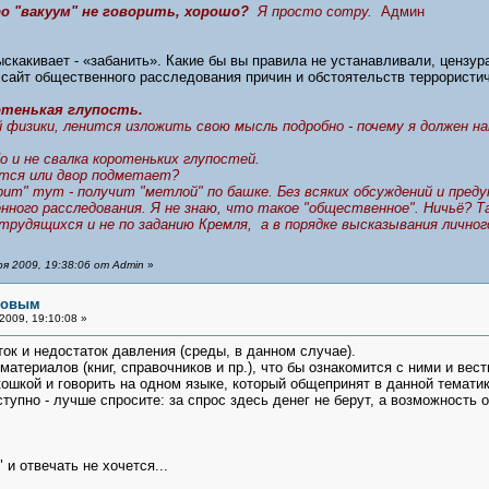
о "вакуум" не говорить, хорошо?
Я просто сотру.
Админ
ыскакивает - «забанить». Какие бы вы правила не устанавливали, цензура
а сайт общественного расследования причин и обстоятельств террорист
отенькая глупость.
 физики, ленится изложить свою мысль подробно - почему я должен на
Но и не свалка коротеньких глупостей.
ается или двор подметает?
рит" тут - получит "метлой" по башке. Без всяких обсуждений и преду
ного расследования. Я не знаю, что такое "общественное". Ничьё? Т
 трудящихся и не по заданию Кремля, а в порядке высказывания лично
я 2009, 19:38:06 от Admin
»
рловым
2009, 19:10:08 »
ток и недостаток давления (среды, в данном случае).
материалов (книг, справочников и пр.), что бы ознакомится с ними и ве
ошкой и говорить на одном языке, который общепринят в данной тематик
ступно - лучше спросите: за спрос здесь денег не берут, а возможность
 и отвечать не хочется...