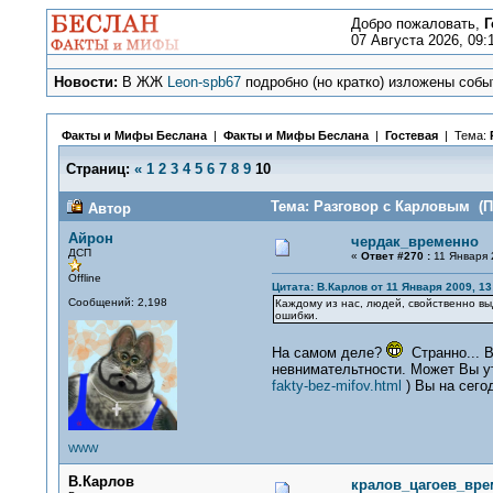
Добро пожаловать,
Г
07 Августа 2026, 09:
Новости:
В ЖЖ
Leon-spb67
подробно (но кратко) изложены событ
Факты и Мифы Беслана
|
Факты и Мифы Беслана
|
Гостевая
| Тема:
Страниц:
«
1
2
3
4
5
6
7
8
9
10
Тема: Разговор с Карловым (П
Автор
Айрон
чердак_временно
ДСП
«
Ответ #270 :
11 Января 
Offline
Цитата: В.Карлов от 11 Января 2009, 13
Сообщений: 2,198
Каждому из нас, людей, свойственно вы
ошибки.
На самом деле?
Странно... В
невнимательтности. Может Вы уто
fakty-bez-mifov.html
) Вы на сего
WWW
В.Карлов
кралов_цагоев_вре