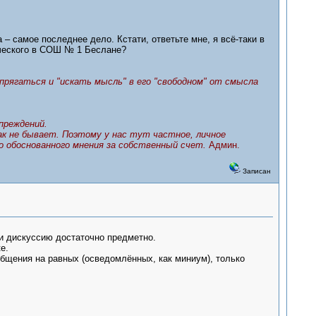
 – самое последнее дело. Кстати, ответьте мне, я всё-таки в
ического в СОШ № 1 Беслане?
прягаться и "искать мысль" в его "свободном" от смысла
преждений.
ак не бывает. Поэтому у нас тут частное, личное
го обоснованного мнения за собственный счет.
Админ.
Записан
сти дискуссию достаточно предметно.
е.
 общения на равных (осведомлённых, как миниум), только