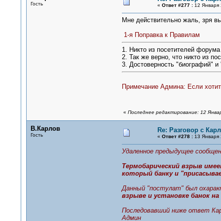
Гость
«
Ответ #277 :
12 Января 
Мне действительно жаль, зря вы
1-я Поправка к Правилам
1. Никто из посетителей форума 
2. Так же верно, что никто из по
3. Достоверность "биографий" и
Примечание Админа: Если хотите
«
Последнее редактирование: 12 Январ
В.Карлов
Re: Разговор с Ка
Гость
«
Ответ #278 :
13 Января 
Удаленное предыдущее сообщен
Термобарический взрыв имеет
который банку и "присасыва
Данный "постулат" был охаракт
взрыве и установке банок на
Последовавший ниже ответ Карл
Админ