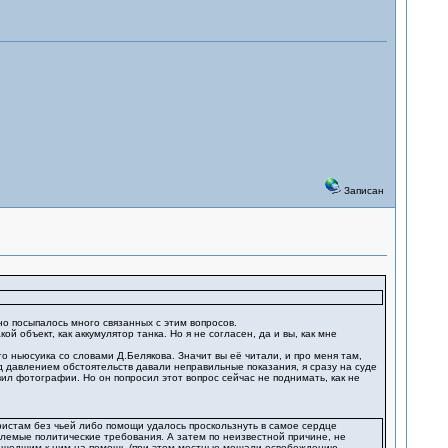
Записан
но посыпалось много связанных с этим вопросов.
й объект, как аккумулятор танка. Но я не согласен, да и вы, как мне
го ньюсуика со словами Д.Белякова. Значит вы её читали, и про меня там,
од давлением обстоятельств давали неправильные показания, я сразу на суде
л фотографии. Но он попросил этот вопрос сейчас не поднимать, как не
ристам без чьей либо помощи удалось проскользнуть в самое сердце
млемые политические требования. А затем по неизвестной причине, не
ришедшим к ним на помощь (при этом местные мешали освобождению