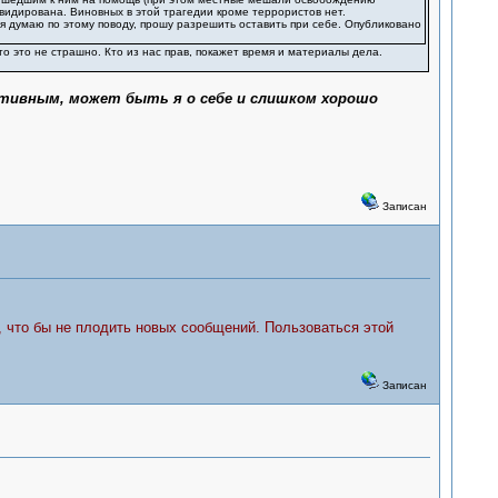
идирована. Виновных в этой трагедии кроме террористов нет.
о я думаю по этому поводу, прошу разрешить оставить при себе. Опубликовано
то это не страшно. Кто из нас прав, покажет время и материалы дела.
ктивным, может быть я о себе и слишком хорошо
Записан
, что бы не плодить новых сообщений. Пользоваться этой
Записан