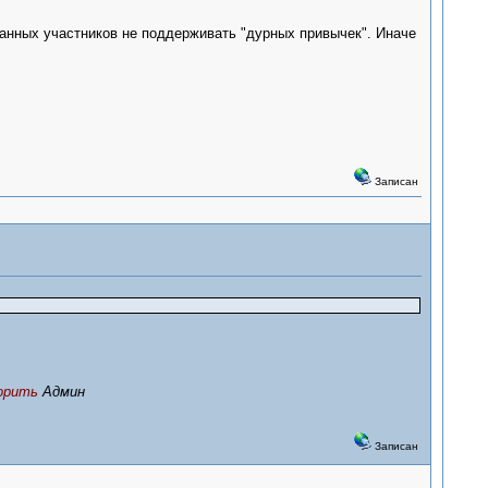
анных участников не поддерживать "дурных привычек". Иначе
Записан
ворить
Админ
Записан