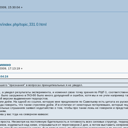
2009, 15:30:04 »
m/index.php/topic,331.0.html
менно
2009, 17:13:19 »
:04:24
шего "признания" в вопросах принципиальных я не увидел.
, а увидел результаты эксперимента, и изменил свою точку зрения по РШГ-1, соответствен
то было загружено в ГАЗ-66 было много допущений и ошибок, хотя мы и не учли например тако
ой версии выдвижения террорстов.
ляли днём. На одной из ссылок, которую мне предложили по Савельеву есть цитата из руско
гда говорить, что танки стреляли днём. И в отличии от некоторых потерпевших, которые п
ьных слушаниях заявил ходатайство о том, чтобы про танки ложь не говорили и представи
ниям.
ва у вас тгда на северном кавказе:
проста. Несмотря на постоянную бдительность и готовность всех силовых структур, терро
ков, издеваться над ними, отказываться от переговоров 2 дня, а потом выставить неприе
ия, ими была взорвана школа, был открыт огонь по убегающим заложникам и по лицам, п