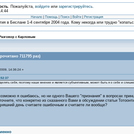
ость
. Пожалуйста,
войдите
или
зарегистрируйтесь
.
14:44
Начало
|
Помощь
|
Поиск
|
Войти
|
Регистрация
ия в Беслане 1-4 сентября 2004 года. Кому некогда или трудно "копаться
Разговор с Карловым
рочитано 711795 раз)
2009, 14:36:24 »
:52:37
делять себя, поэтому наше мнение и является субъективным, может быть я о себе и слишк
озможно я ошибаюсь, но ни одного Вашего "признания" в вопросах прин
чните, что конкретно из сказанного Вами в обсуждении статьи Тотоонти 
дняшний день считаете ошибочным и считаете ли вообще?
менно