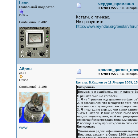
Leon
чердак_временно
Глобальный модератор
«
Ответ #272 :
11 Января 
Offline
Кстати, о птичках.
Не пропустите
Сообщений: 6,482
http://www.reyndar.org/beslan/foru
Айрон
кралов_цагоев_вре
ДСП
«
Ответ #273 :
11 Января 
Offline
Цитата: В.Карлов от 11 Января 2009, 15
Сообщений: 2,198
Цитировать
Возможно я ошибаюсь, но ни одного Ва
Я решительно не согласен.
1. Я не "признал под давлением фактов"
2. Я согласился, что в подсчёте того, ч
показалось, с правдивостью официальн
3. Я никогда не считал, что танки стре
значит, читали. И мне нелегко было все
над милиционерами, ещё на предварител
относящийся к предварительным слуша
И вообще я хочу процитировать свои сло
Цитировать
WWW
Уважаемый радик, официальная версия 
Беслана, захватить более 1200 заложни
дождавшись ответа на свои предложен