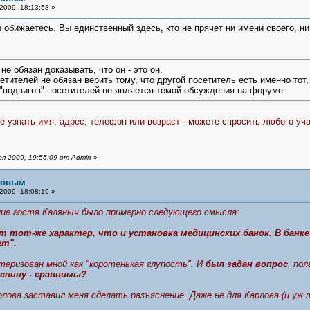
2009, 18:13:58 »
 обижаетесь. Вы единственный здесь, кто не прячет ни имени своего, н
не обязан доказывать, что он - это он.
сетителей не обязан верить тому, что другой посетитель есть именно тот,
 "подвигов" посетителей не является темой обсуждения на форуме.
 узнать имя, адрес, телефон или возраст - можете спросить любого уча
я 2009, 19:55:09 от Admin
»
рловым
2009, 18:08:19 »
ие гостя Каляныч было примерно следующего смысла:
 тот-же характер, что и установка медицинских банок. В банке
ет".
еризован мной как "коротенькая глупость". И
был задан вопрос
, по
 спину - сравнимы?
.
ова заставил меня сделать разъяснение. Даже не для Карлова (и уж т