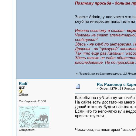
Поэтому просьба - больше пр
Знаете Admin, у вас часто это в
клуб по интересам попал или н
Именно поэтому я сказал -
кор
Человек не знает элементарной
сообщении?
Здесь - не клуб по интересам. 
Дворник - он "цензурой" заним
Так что еще раз Каляныч "насо
Здесь также не сайт обществен
расследование. Не по просьбам
«
Последнее редактирование: 13 Январ
Radi
Re: Разговор с Ка
ДСП
«
Ответ #279 :
13 Января 
Offline
Как обычно публика путает избы
Сообщений: 2,568
На сайте есть достаточно много 
Давайте кошку будем называть к
Если что то непонятно или недо
приветствуется.
Чесслово, на некоторые "изыски"
Общаемся!