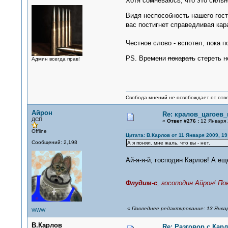
Хотя сомневаюсь, что это сил
Видя неспособность нашего гос
вас постигнет справедливая кар
Честное слово - вспотел, пока
PS. Времени
покарать
стереть н
Админ всегда прав!
Свобода мнений не освобождает от отве
Айрон
Re: кралов_цагоев
ДСП
«
Ответ #276 :
12 Января 
Offline
Цитата: В.Карлов от 11 Января 2009, 19
Сообщений: 2,198
А я понял. мне жаль, что вы - нет.
Ай-я-я-й, господин Карлов! А е
Флудим-с
, госоподин Айрон! П
«
Последнее редактирование: 13 Январ
WWW
В.Карлов
Re: Разговор с Ка