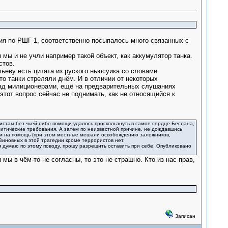
ния по РШГ-1, соответственно посыпалось много связанных с
 мы и не учли например такой объект, как аккумулятор танка.
стов.
льеву есть цитата из руского ньюсуика со словами
что танки стреляли днём. И в отличии от некоторых
над милиционерами, ещё на предварительных слушаниях
этот вопрос сейчас не поднимать, как не относящийся к
истам без чьей либо помощи удалось проскользнуть в самое сердце Беслана,
литические требования. А затем по неизвестной причине, не дождавшись
им на помощь (при этом местные мешали освобождению заложников,
иновных в этой трагедии кроме террористов нет.
 я думаю по этому поводу, прошу разрешить оставить при себе. Опубликовано
мы в чём-то не согласны, то это не страшно. Кто из нас прав,
Записан