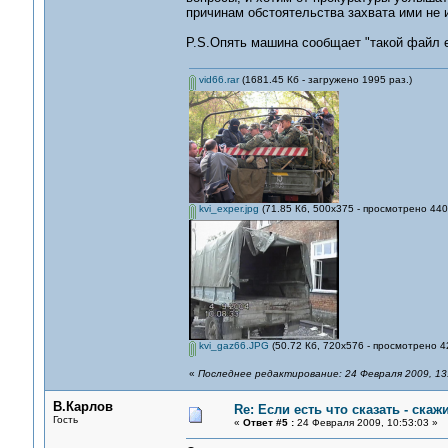
причинам обстоятельства захвата ими не 
P.S.Опять машина сообщает "такой файл ес
vid66.rar
(1681.45 Кб - загружено 1995 раз.)
kvi_exper.jpg
(71.85 Кб, 500x375 - просмотрено 440
kvi_gaz66.JPG
(50.72 Кб, 720x576 - просмотрено 4
«
Последнее редактирование: 24 Февраля 2009, 13
В.Карлов
Re: Если есть что сказать - скажи
Гость
«
Ответ #5 :
24 Февраля 2009, 10:53:03 »