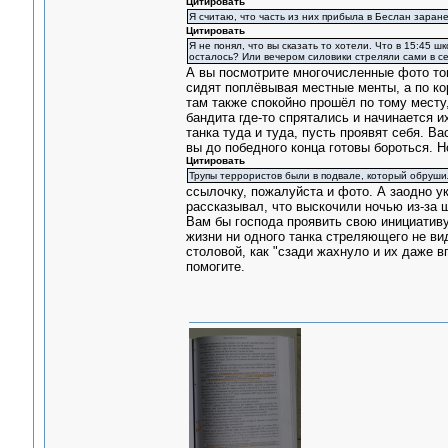
Цитировать
Я считаю, что часть из них прибыла в Беслан заран
Цитировать
Я не понял, что вы сказать то хотели. Что в 15:45
осталось? Или вечером силовики стреляли сами в се
А вы посмотрите многочисленные фото тог
сидят поплёвывая местные менты, а по ко
там также спокойно прошёл по тому месту,
бандита где-то спрятались и начинается и
танка туда и туда, пусть проявят себя. В
вы до победного конца готовы бороться. Н
Цитировать
Трупы террористов были в подвале, который обрушил
ссылочку, пожалуйста и фото. А заодно у
рассказывал, что выскочили ночью из-за ш
Вам бы господа проявить свою инициативу
жизни ни одного танка стреляющего не ви
столовой, как "сзади жахнуло и их даже в
помогите.