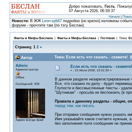
Добро пожаловать,
Гость
. Пожалу
07 Августа 2026, 06:59:37
Начало
|
Помо
Новости:
В ЖЖ
Leon-spb67
подробно (но кратко) изложены событи
форуме - прочтите там (по тэгу Беслан).
Факты и Мифы Беслана
|
Факты и Мифы Беслана
|
Гостевая
| Тема:
Ес
Страниц:
1
2
»
Тема: Если есть что сказать - скажите! 
Автор
Admin
Если есть что сказать - скажите!
Администратор
«
:
15 Июля 2008, 15:01:50 »
Offline
В данном разделе незарегистрированные ч
Все, что сказано по делу - будет переме
Сообщений: 359
Глупости и бессмысленные тексты - удале
"Шутникам" - просьба не беспокоить (в п
Правила к данному разделы - общие, о
перед тем, как писать
При отправке сообщения нужно указать имя
Имя указывайте какое считаете нужным, а 
Админ всегда прав!
без заполнения поля сообщение не приним