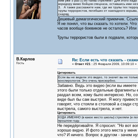
ним уже 5 раз (!) из танка стреляли? Для этого над
коридору мимо бойцов спецназа, оставшись ими не
3. А также расскажите нам, где же трупы тех терро
трупы террористов, погибших от накладного взрыва
снаряд.
Дешевый демагогический приемчик. Ссыло
Я не понял, что вы сказать то хотели. Чт
часов вообще боевиков не осталось? Или 
Трупы террористов были в подвале, котор
В.Карлов
Re: Если есть что сказать - скажи
Гость
«
Ответ #21 :
25 Февраля 2009, 10:09:10 »
Цитировать
Если вы не видели это видео, то значит вы не толь
конспирологов. Это очень прискорбно.
Забавно. Ведь это видео (если вы имеете 
этого были только отдельные фрагменты е
раздал всем, кому было интересно. Но, со
виде был бы сам выстрел. Я могу привести
говорят, что стояли в столовой а сзади с
выстрела, самого выстрела, и нет.
Цитировать
КУДА ИМЕННО (в какое место школы) стреляли (и по
прошлом году.
Не передёргивайте. Я спросил: "Но вот воп
хорошо видно. И фото этого места у меня 
что? И ничего. Вопрос в другом - зачем н