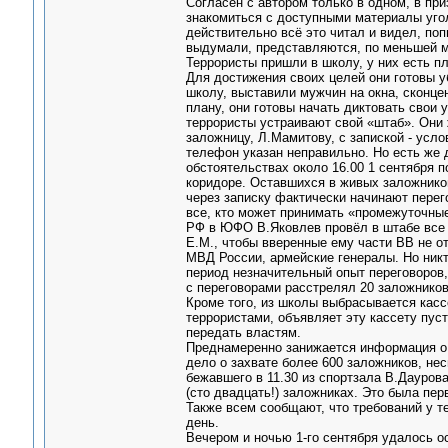
Согласен с автором только в одном, в пр
знакомиться с доступными материалы угол
действительно всё это читал и видел, поп
выдумали, представляются, по меньшей м
Террористы пришли в школу, у них есть пл
Для достижения своих целей они готовы у
школу, выставили мужчин на окна, сконцен
плану, они готовы начать диктовать свои 
террористы устраивают свой «штаб». Они ж
заложницу, Л.Мамитову, с запиской - усл
телефон указан неправильно. Но есть же 
обстоятельствах около 16.00 1 сентября 
коридоре. Оставшихся в живых заложнико
через записку фактически начинают перего
все, кто может принимать «промежуточн
РФ в ЮФО В.Яковлев провёл в штабе все 
Е.М., чтобы вверенные ему части ВВ не о
МВД России, армейские генералы. Но никт
период незначительный опыт переговоров, 
с переговорами расстрелял 20 заложников
Кроме того, из школы выбрасывается касс
террористами, объявляет эту кассету пусто
передать властям.
Преднамеренно занижается информация о 
дело о захвате более 600 заложников, нес
бежавшего в 11.30 из спортзала В.Даурова
(сто двадцать!) заложниках. Это была пер
Также всем сообщают, что требований у т
день.
Вечером и ночью 1-го сентября удалось 