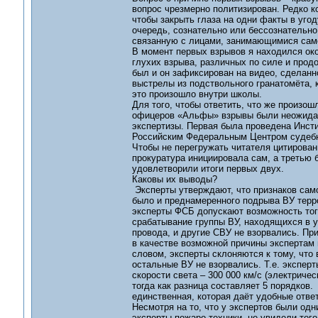
вопрос чрезмерно политизирован. Редко к
чтобы закрыть глаза на одни факты в уго
очередь, сознательно или бессознательно
связанную с лицами, занимающимися сам
В момент первых взрывов я находился око
глухих взрыва, различных по силе и прод
был и он зафиксирован на видео, сделанно
выстрелы из подствольного гранатомёта, к
это произошло внутри школы.
Для того, чтобы ответить, что же произош
офицеров «Альфы» взрывы были неожиданн
экспертизы. Первая была проведена Инсти
Российским Федеральным Центром судебной
Чтобы не перегружать читателя цитирован
прокуратура инициировала сам, а третью
удовлетворили итоги первых двух.
Каковы их выводы?
Эксперты утверждают, что признаков само
было и преднамеренного подрыва ВУ террор
эксперты ФСБ допускают возможность того
срабатывание группы ВУ, находящихся в у
провода, и другие СВУ не взорвались. Пр
в качестве возможной причины экспертам
словом, эксперты склоняются к тому, что
остальные ВУ не взорвались. Т.е. эксперт
скорости света – 300 000 км/с (электричес
тогда как разница составляет 5 порядков.
единственная, которая даёт удобные отве
Несмотря на то, что у экспертов были одн
эксперты пожаро-техники, не увидели тог