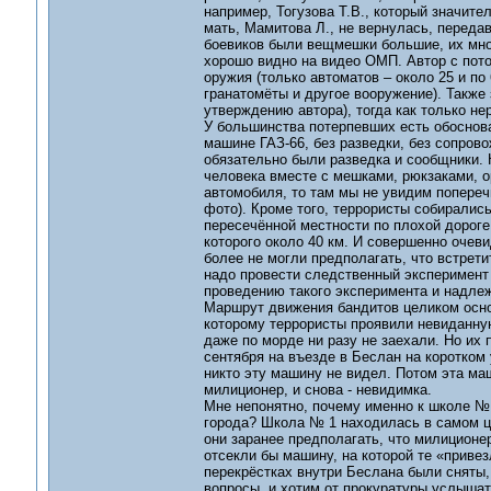
например, Тогузова Т.В., который значит
мать, Мамитова Л., не вернулась, передав
боевиков были вещмешки большие, их мно
хорошо видно на видео ОМП. Автор с потолк
оружия (только автоматов – около 25 и по
гранатомёты и другое вооружение). Также 
утверждению автора), тогда как только н
У большинства потерпевших есть обоснова
машине ГАЗ-66, без разведки, без сопрово
обязательно были разведка и сообщники. К
человека вместе с мешками, рюкзаками, о
автомобиля, то там мы не увидим попереч
фото). Кроме того, террористы собирались
пересечённой местности по плохой дороге
которого около 40 км. И совершенно очеви
более не могли предполагать, что встрети
надо провести следственный эксперимент 
проведению такого эксперимента и надлеж
Маршрут движения бандитов целиком осно
которому террористы проявили невиданную
даже по морде ни разу не заехали. Но их 
сентября на въезде в Беслан на коротком 
никто эту машину не видел. Потом эта маш
милиционер, и снова - невидимка.
Мне непонятно, почему именно к школе № 1
города? Школа № 1 находилась в самом це
они заранее предполагать, что милиционер
отсекли бы машину, на которой те «привез
перекрёстках внутри Беслана были сняты,
вопросы, и хотим от прокуратуры услышат