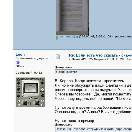
bocharov1.jpg
(599.65 Кб, 1102x1469 - просмотрено
Leon
Re: Если есть что сказать - скажи
Глобальный модератор
«
Ответ #23 :
25 Февраля 2009, 16:20:51 »
Offline
Цитировать
а, мне кажется
Сообщений: 6,482
В. Карлов. Когда кажется - креститесь.
Лично мне обсуждать ваши фантазии и дем
разом опровергать ваши выдумки. У вас ж
Сперва вы говорите: "Да, могли поместитьс
Через пару недель всё по новой: "Не могл
Ну потрачу я время на разбор вашей писан
Оно нам надо, а? А вам? Вы чего добивае
Ну вот просто пример:
Цитировать
Показания Бочарова, сотрудника и командира спецпо