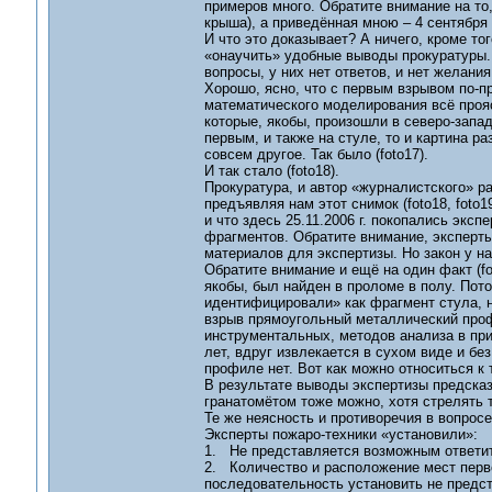
примеров много. Обратите внимание на то
крыша), а приведённая мною – 4 сентября 
И что это доказывает? А ничего, кроме т
«онаучить» удобные выводы прокуратуры. И
вопросы, у них нет ответов, и нет желания
Хорошо, ясно, что с первым взрывом по-пр
математического моделирования всё прояс
которые, якобы, произошли в северо-запа
первым, и также на стуле, то и картина р
совсем другое. Так было (foto17).
И так стало (foto18).
Прокуратура, и автор «журналистского» р
предъявляя нам этот снимок (foto18, foto
и что здесь 25.11.2006 г. покопались эксп
фрагментов. Обратите внимание, эксперты 
материалов для экспертизы. Но закон у на
Обратите внимание и ещё на один факт (f
якобы, был найден в проломе в полу. Пот
идентифицировали» как фрагмент стула, н
взрыв прямоугольный металлический профи
инструментальных, методов анализа в при
лет, вдруг извлекается в сухом виде и без
профиле нет. Вот как можно относиться к
В результате выводы экспертизы предсказ
гранатомётом тоже можно, хотя стрелять 
Те же неясность и противоречия в вопросе
Эксперты пожаро-техники «установили»:
1. Не представляется возможным ответит
2. Количество и расположение мест перво
последовательность установить не предс