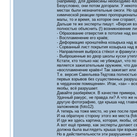
(например, для древесины необходимо 400-
Безусловно, они потом догорали. У некот
местах были незначительные ожоги. Но оде
химической реакции прямо пропорциональн
малы, то и время, за которое они сгорают,
Дальше те же эксперты пишут. «Версия в
полностью объяснить (!) возникновение л
- Образование отверстия в потолке над вх
- Воспламенение его краёв;
- Деформацию кронштейна козырька над в
- Сорванный лист покрытия козырька над 
- Направления выброса стёкол и фрамуги 
- Выброшенные во двор школы куски утеп
Кстати, кто только нас не убеждал, что 
является зажигательным оружием, что даж
«воспламенение краёв»! Так зажигает или
Т.е. версия Савельева-Тедтова полностью
первых взрывов без существенных разруш
в чердачном помещении». Итак, «за» – вс
якобы, всё разрушает.
Давайте разберёмся. В качестве примера,
Удачный ракурс, не правда ли? А что же 
другую фотографию, где крыша над главн
заложников (foto12).
А теперь на тоже место, но уже после при
И на обратную сторону этого же места (fot
И где же здесь картина, которая, якобы, 
А вот ещё пример, как эксперты делают св
должна была выглядеть крыша при взрыве 
Но в действительности эти разрушения – р