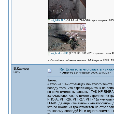
kvi_999.JPG
(39.94 Кб, 720x576 - просмотрено 8153
kvi_hodov.JPG
(17.29 Кб, 301x226 - просмотрено 43
«
Последнее редактирование: 24 Февраля 2009, 13
В.Карлов
Re: Если есть что сказать - скажи
Гость
«
Ответ #6 :
24 Февраля 2009, 10:59:24 »
Танки.
Автор на 10-и страницах печатного тек
поводу того, что стреляющий танк не попа
на себя смелость заявить - ТАК НЕ БЫВАЕ
запечатлено, как по школе стреляют из гр
РПО-А, РПГ-26, РПГ-27, РПГ-7 (и кумуляти
ГМ-94, да ещё «точечно» и «выборочно», д
что по школе из гранатомётов не стрелял
танковому снаряду! И ни одного снимка, н