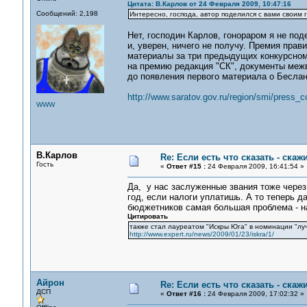
Цитата: В.Карлов от 24 Февраля 2009, 10:47:16
Сообщений: 2,198
Интересно, господа, автор поделился с вами своим
Нет, господин Карлов, гонораром я не под
и, уверен, ничего не получу. Премия прав
материалы за три предыдущих конкурсному 
на премию редакция "СК", документы меж
до появления первого материала о Беслан
http://www.saratov.gov.ru/region/smi/press_
WWW
В.Карлов
Re: Если есть что сказать - скажи
Гость
«
Ответ #15 :
24 Февраля 2009, 16:41:54 »
Да, у нас заслуженные звания тоже через
год, если налоги уплатишь. А то теперь д
бюджетников самая большая проблема - на
Цитировать
также стал лауреатом "Искры Юга" в номинации "л
http://www.expert.ru/news/2009/01/23/iskra/1/
Айрон
Re: Если есть что сказать - скажи
ДСП
«
Ответ #16 :
24 Февраля 2009, 17:02:32 »