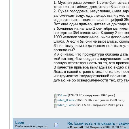
1. Мужчин расстреляли 1 сентября, из-за т
то из них от гибели, достаточно было поз
2. Сухая голодовка, безусловно, была зар
заложникам воду, еду, лекарства и ужест
издевательств, прямо связан с цифрой 354
Вот ещё один пример, цитата из доклада 
в больнице на начало 2 сентября мы имел
находятся 354 заложника. К концу 2 сент
1000 человек заложников, были дополните
штаба. А если бы они не вырвались, скол
бы в школу, или когда вышел не столкнул
погибло бы?
И я считаю, что прокуратура обязана дать
мой взгляд, был создан с нарушением зак
полную ответственность за то, что произо
В качестве примера выкладываю видео с 
Ложь в нашей стране стала не только нео
инструментом государственной политики. И
думаю не об осведомлённости тех, кто так
354.rar
(479.63 Кб - загружено 1993 раз.)
video_0.wmv
(1075.72 Кб - загружено 2269 раз.)
video_1.wmv
(1291.5 Кб - загружено 2312 раз.)
Leon
Re: Если есть что сказать - скажи
Глобальный модератор
«
Ответ #8 :
24 Февраля 2009, 11:28:45 »