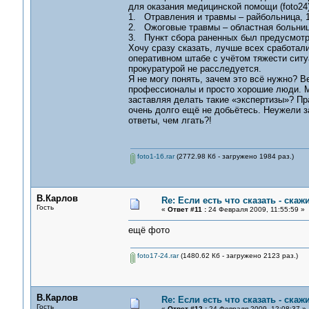
для оказания медицинской помощи (foto24)
1. Отравления и травмы – райбольница, 1
2. Ожоговые травмы – областная больница 
3. Пункт сбора раненных был предусмотре
Хочу сразу сказать, лучше всех сработа
оперативном штабе с учётом тяжести ситу
прокуратурой не расследуется.
Я не могу понять, зачем это всё нужно? 
профессионалы и просто хорошие люди. Мн
заставляя делать такие «экспертизы»? Пра
очень долго ещё не добьётесь. Неужели з
ответы, чем лгать?!
foto1-16.rar
(2772.98 Кб - загружено 1984 раз.)
В.Карлов
Re: Если есть что сказать - скажи
Гость
«
Ответ #11 :
24 Февраля 2009, 11:55:59 »
ещё фото
foto17-24.rar
(1480.62 Кб - загружено 2123 раз.)
В.Карлов
Re: Если есть что сказать - скажи
Гость
«
Ответ #12 :
24 Февраля 2009, 12:08:37 »