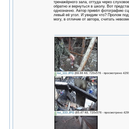
тренажёрного зала, оттуда через слуховое
обратно и вернуться в школу. Вот представ
однозначно. Автор привёл фотографию сце
левый её угол. И увидим что? Пролом под
могу, в отличие от автора, считать невоз
kvi_111.JPG
(69.66 Кб, 720x576 - просмотрено 4291
kvi_333.JPG
(65.47 Кб, 720x576 - просмотрено 4299