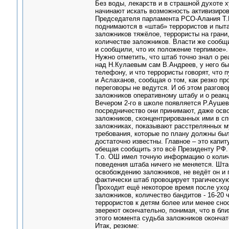
Без воды, лекарств и в страшной духоте х
начинают искать возможность активизиро
Председателя парламента РСО-Алания Т.М
поднимаются в «штаб» террористов и пыта
заложников тяжёлое, террористы на грани
количестве заложников. Власти же сообщи
и сообщили, что их положение терпимое».
Нужно отметить, что штаб точно знал о ре
над Н.Кулаевым сам В.Андреев, у него бы
телефону, и что террористы говорят, что 
и Аслаханов, сообщая о том, как резко пр
переговоры не ведутся. И об этом разгов
заложников оперативному штабу и о реакци
Вечером 2-го в школе появляется Р.Аушев
посредничество они принимают, даже осв
заложников, сконцентрированных ими в сп
заложниках, показывают расстрелянных м
требования, которые по плану должны был
достаточно известны. Главное – это капи
обещая сообщить это всё Президенту РФ.
Т.о. ОШ имел точную информацию о колич
поведения штаба ничего не меняется. Шта
освобождению заложников, не ведёт он и
фактически штаб провоцирует трагическую
Проходит ещё некоторое время после уход
заложников, количество бандитов - 16-20
террористов к детям более или менее сно
звереют окончательно, понимая, что в бл
этого момента судьба заложников окончат
Итак, резюме: