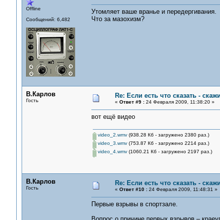
Offline
Утомляет ваше вранье и передергивания. П
Что за мазохизм?
Сообщений: 6,482
В.Карлов
Re: Если есть что сказать - скажи
Гость
«
Ответ #9 :
24 Февраля 2009, 11:38:20 »
вот ещё видео
video_2.wmv
(938.28 Кб - загружено 2380 раз.)
video_3.wmv
(753.87 Кб - загружено 2214 раз.)
video_4.wmv
(1060.21 Кб - загружено 2197 раз.)
В.Карлов
Re: Если есть что сказать - скажи
Гость
«
Ответ #10 :
24 Февраля 2009, 11:48:31 »
Первые взрывы в спортзале.
Вопрос о причине первых взрывов – краеу