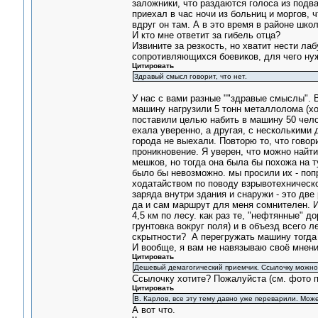
заложники, что раздаются голоса из подва
приехал в час ночи из больниц и моргов, 
вдруг он там. А в это время в районе шко
И кто мне ответит за гибель отца?
Извините за резкость, но хватит нести ла
сопротивляющихся боевиков, для чего нуж
Цитировать
Здравый смысл говорит, что нет.
У нас с вами разные ""здравые смыслы". 
машину нагрузили 5 тонн металлолома (хот
поставили целью набить в машину 50 чело
ехала уверенно, а другая, с несколькими 
города не выехали. Повторю то, что гово
проникновение. Я уверен, что можно найт
мешков, но тогда она была бы похожа на т
было бы невозможно. мы просили их - попр
ходатайством по поводу взрывотехническо
заряда внутри здания и снаружи - это дв
да и сам маршрут для меня сомнителен. И
4,5 км по лесу. как раз те, "нефтянные" 
грунтовка вокруг поля) и в объезд всего л
скрытности? А перегружать машину тогда
И вообще, я вам не навязываю своё мнени
Цитировать
Дешевый демагогический приемчик. Ссылочку можно
Ссылочку хотите? Пожалуйста (см. фото п
Цитировать
В. Карлов, все эту тему давно уже переварили. Може
А вот что.