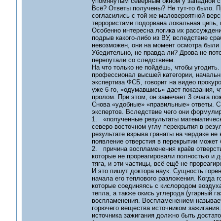
упомянутым северным окном у западной с
Всё? Ответы получены? Не тут-то было. П
согласились с той же маловероятной верс
террористами подорвана локальная цепь, 
Особенно интересна логика их рассужден
подрыв какого-либо из ВУ, вследствие ср
невозможен, они на момент осмотра были
Убедительно, не правда ли? Дрова не пото
перепутали со следствием.
На что только не пойдёшь, чтобы угодить.
профессионал высшей категории, начальни
экспертиза ФСБ, говорит на видео прокурор
уже 6-го, «одумавшись» дает показания, ч
пролом. При этом, он замечает 3 очага по
Снова «удобные» «правильные» ответы. С
экспертов. Вследствие чего они формулир
1. «полученные результаты математическ
северо-восточном углу перекрытия в резу
результате взрыва гранаты на чердаке не
появление отверстия в перекрытии может
2. причина воспламенения краёв отверсти
которые не прореагировали полностью и д
тяга, и эти частицы, всё ещё не прореаги
И это пишут доктора наук. Сущность горе
начала его теплового разложения. Когда 
которые соединяясь с кислородом воздуха
тепла, а также окись углерода (угарный 
воспламенения. Воспламенением называет
горючего вещества источником зажигания.
источника зажигания должно быть доста