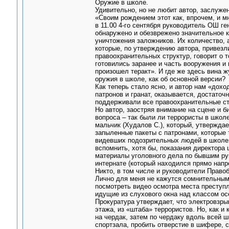
Оружие в школе.
Удивительно, но не любит автор, заслуже
«Своим рождением этот как, впрочем, и м
в 11.00 4-го сентября руководитель ОШ г
обнаружено и обезврежено значительное 
уничтожения заложников. Их количество, а
которые, по утверждению автора, привезл
правоохранительных структур, говорит о т
готовились заранее и часть вооружения и
произошел теракт». И где же здесь вина 
оружия в школе, как об основной версии?
Как теперь стало ясно, и автор нам «дохо
патронов и гранат, оказывается, достато
поддерживали все правоохранительные ст
Но автор, заостряя внимание на сцене и б
вопроса – так были ли террористы в школе
мальчик (Худалов С.), который, утверждае
запыленные пакеты с патронами, которые т
видевших подозрительных людей в школе и
вспомнить, хотя бы, показания директора
материалы уголовного дела по бывшим рук
интернате (который находился прямо нап
Никто, в том числе и руководители Правоб
Лично для меня не кажутся сомнительными 
посмотреть видео осмотра места преступл
идущие из слухового окна над классом осе
Прокуратура утверждает, что электровзрыв
этажа, из «штаба» террористов. Но, как и
на чердак, затем по чердаку вдоль всей ш
спортзала, пробить отверстие в шифере, с