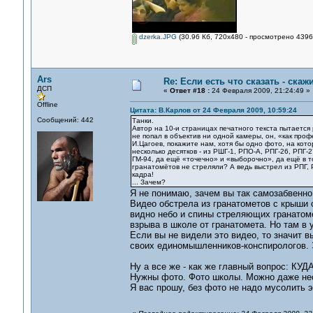
dzerka.JPG
(30.96 Кб, 720x480 - просмотрено 4396 
Ars
Re: Если есть что сказать - скажи
ДСП
«
Ответ #18 :
24 Февраля 2009, 21:24:49 »
Offline
Цитата: В.Карлов от 24 Февраля 2009, 10:59:24
Сообщений: 442
Танки.
Автор на 10-и страницах печатного текста пытает
не попал в объектив ни одной камеры, он, «как про
И.Цагоев, покажите нам, хотя бы одно фото, на кот
несколько десятков - из РШГ-1, РПО-А, РПГ-26, РПГ-
ГМ-94, да ещё «точечно» и «выборочно», да ещё в то
гранатомётов не стреляли? А ведь выстрел из РПГ, 
кадра!
... Зачем?
Я не понимаю, зачем вы так самозабвенно
Видео обстрела из гранатометов с крыши 
видно небо и спины стреляющих гранатоме
взрыва в школе от гранатомета. Но там в у
Если вы не видели это видео, то значит вы
своих единомышленников-конспирологов. 
Ну а все же - как же главный вопрос: КУД
Нужны фото. Фото школы. Можно даже нес
Я вас прошу, без фото не надо мусолить э