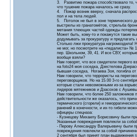
3. Развитию пожара способствовало то, ч
что тушение пожара началось не сразу.
4. Пожар возник вверху, сначала распро
пол и на тела людей.
5. Потолок не был в зоне термического д
выстрелы из гранатомётов, стрельба брон
метания тлеющих частей одежды потерпе
Может быть, кому-то и покажутся такие 
додумывать за прокуратуру и предлагать с
Столько лжи прокуратура нагромоздила! На
не мог, но посмотрите на «педалиста» № 1 
пер. Школьном, 39, 41. И все СВУ, которы
вообще взяли?
Нам говорят, что все свидетели первого в
на foto24 моя соседка, Дзестелова Дзерас
бывшая соседка, Ногаева Зоя, погибла о
Нам говорили, что террористы на перегов
переговорщиков. Но на 15.00 3-го сентябр
которые стали невозможными из-за взрыво
лидеров мятежников и Дзасохов с Аушевы
Нам говорили, что более 250 заложников п
действительности же оказалось, что причи
термического (сгорели) и геморрагическог
ранений в конечности, и их-то гибели мо
офицеры спецназа:
- Кузнецову Михаилу Борисовичу были при
Указанные повреждения повлекли за собой
- Перову Александру Валерьевичу были п
повреждения повлекли за собой причинени
2 сентября был принят план выдвижения 