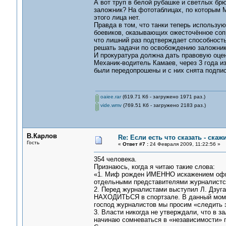
А вот труп в белой рубашке и светлых брю
заложник? На фототаблицах, по которым 
этого лица нет.
Правда в том, что танки теперь использу
боевиков, оказывающих ожесточённое сопро
что лишний раз подтверждает способность
решать задачи по освобождению заложник
И прокуратура должна дать правовую оцен
Механик-водитель Камаев, через 3 года и
были передопрошены и с них снята подпис
oaiee.rar
(619.71 Кб - загружено 1971 раз.)
vide.wmv
(769.51 Кб - загружено 2183 раз.)
В.Карлов
Re: Если есть что сказать - скажи
Гость
«
Ответ #7 :
24 Февраля 2009, 11:22:56 »
354 человека.
Признаюсь, когда я читаю такие слова:
«1. Миф рожден ИМЕННО искажением офиц
отдельными представителями журналистск
2. Перед журналистами выступил Л. Дзуг
НАХОДИТЬСЯ в спортзале. В данный момен
господ журналистов мы просим «следить 
3. Власти никогда не утверждали, что в 
начинаю сомневаться в «независимости» га