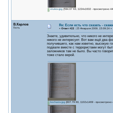
vnukov.jpg
(594.67 Кб, 1224x1632 - просмотрено 44
В.Карлов
Re: Если есть что сказать - скажи
Гость
«
Ответ #22 :
25 Февраля 2009, 15:09:24 »
Знаете, удивительно, что никого не инте
никого не интересует. Вот вам ещё два ф
получившего, как нам изветно, высокую го
подвале вместе с террористами могут быть
заложников там не было. Вы часто говорит
тоже стало верой.
bocharov.jpg
(607.79 Кб, 1102x1469 - просмотрено 