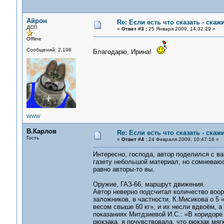
Айрон
Re: Если есть что сказать - скажи
ДСП
«
Ответ #3 :
25 Января 2009, 14:32:29 »
Offline
Сообщений: 2,198
Благодарю, Ирина!
WWW
В.Карлов
Re: Если есть что сказать - скажи
Гость
«
Ответ #4 :
24 Февраля 2009, 10:47:16 »
Интересно, господа, автор поделился с в
газету небольшой материал, но сомневаюс
равно авторы-то вы.
Оружие, ГАЗ-66, маршрут движения.
Автор неверно подсчитал количество воор
заложников, в частности, К.Мисикова о 5
весом свыше 60 кг», и их несли вдвоём, а
показаниях Митдзиевой И.С.: «В коридоре
рюкзака, я почувствовала, что рюкзак мяг