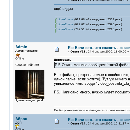
ещё видео
video1.wmv
(922.66 Кб - загружено 2301 раз.)
video2.wmv
(672.62 Кб - загружено 2320 раз.)
video3.wmv
(769.51 Кб - загружено 2213 раз.)
Admin
Re: Если есть что сказать - скажи
Администратор
«
Ответ #13 :
24 Февраля 2009, 13:00:06 »
Offline
Цитировать
P.S.Опять машина сообщает "такой файл е
Сообщений: 359
Все файлы, прикрепляемые к сообщению, д
одной папке, если хотите). Тут уж ничего
уникальное имя, вроде "video_obstrela_zla_
PS. Написано много, нужно будет посмотре
Админ всегда прав!
Свобода мнений не освобождает от ответственности 
Айрон
Re: Если есть что сказать - скажи
ДСП
«
Ответ #14 :
24 Февраля 2009, 16:31:37 »
Offline