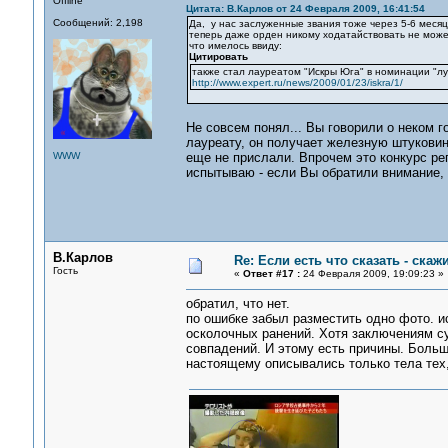
Offline
Цитата: В.Карлов от 24 Февраля 2009, 16:41:54
Сообщений: 2,198
Да, у нас заслуженные звания тоже через 5-6 месяц
теперь даже орден никому ходатайствовать не може
что имелось ввиду:
Цитировать
также стал лауреатом "Искры Юга" в номинации "л
http://www.expert.ru/news/2009/01/23/iskra/1/
Не совсем понял... Вы говорили о неком г
лауреату, он получает железную штуковин
WWW
еще не прислали. Впрочем это конкурс рег
испытываю - если Вы обратили внимание, 
В.Карлов
Re: Если есть что сказать - скажи
Гость
«
Ответ #17 :
24 Февраля 2009, 19:09:23 »
обратил, что нет.
по ошибке забыл разместить одно фото. и
осколочных ранений. Хотя заключениям с
совпадений. И этому есть причины. Больш
настоящему описывались только тела тех, 