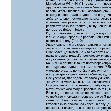
Минобороны РФ и ФГУП «Базальт») – первый
другие посчитали, что взрывы были только
версии «карбышевцев» и «базальтовцев», -
выхода из спортзала во двор, так и под ба
действительно, посмотрите на края этого 
осколков, которые есть около этого проло
результат разрыва гранаты, выпущенной и
полуметре (foto5 – foto7).
И для сравнения другое фото, где и доски р
Или ещё один пролом с расплющенными кра
осколки на полу (foto10).
Удивительно, но и взрыво-техники и пожар
дыры в потолке около выхода из спортзал
Ещё более удивительно, что эксперты ФСБ
рама то сохранилась!), тротиловым эквива
но уже лежащего на стуле и имеющего тро
Как можно прийти к таким противоречащи
исследования одни и те же материалы? Б
уголовного дела, но им были доступны и 
прокуратуре - видеосъёмка событий, ауди
Нас уверяют, что здесь нет злого умысла,
«онаучить» удобные выводы прокуратуры.
Под давлением потерпевших, требующих, 
математического моделирования 15-м ЦН
Её вывод - первый взрыв произошел около
устройство «чемодан» мощностью от 3 до 6
стены и 5,1 метра от восточной стены.
Второй взрыв произошел через 20 секунд 
нескольких самодельных взрывных устройс