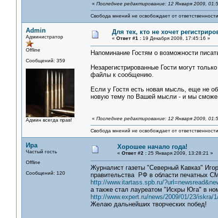
«
Последнее редактирование: 12 Января 2009, 01:5
Свобода мнений не освобождает от ответственности 
Admin
Для тех, кто не хочет регистриро
Администратор
«
Ответ #1 :
19 Декабря 2008, 17:45:16 »
Offline
Напоминание Гостям о возможности писа
Сообщений: 359
Незарегистрированные Гости могут только 
файлы к сообщению.
Если у Гостя есть новая мысль, еще не о
новую тему по Вашей мысли - и мы сможе
«
Последнее редактирование: 12 Января 2009, 01:5
Админ всегда прав!
Свобода мнений не освобождает от ответственности 
Ира
Хорошее начало года!
Частый гость
«
Ответ #2 :
25 Января 2009, 13:28:21 »
Offline
Журналист газеты "Северный Кавказ" Иго
Сообщений: 120
правительства РФ в области печатных СМИ
http://www.itartass.spb.ru/?url=newsread&n
а также стал лауреатом "Искры Юга" в н
http://www.expert.ru/news/2009/01/23/iskra/1
Желаю дальнейших творческих побед!