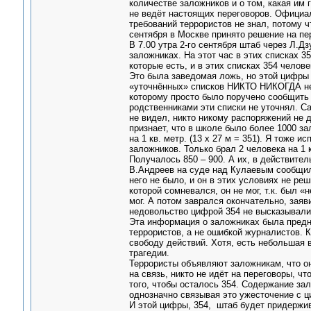
количестве заложников и о том, какая им 
не ведёт настоящих переговоров. Официал
требований террористов не знал, потому чт
сентября в Москве принято решение на пе
В 7.00 утра 2-го сентября штаб через Л.Д
заложниках. На этот час в этих списках 3
которые есть, и в этих списках 354 челове
Это была заведомая ложь, но этой цифры 
«уточнённых» списков НИКТО НИКОГДА не в
которому просто было поручено сообщить э
родственниками эти списки не уточнял. С
не видел, никто никому распоряжений не д
признает, что в школе было более 1000 за
на 1 кв. метр. (13 х 27 м = 351). Я тоже 
заложников. Только брал 2 человека на 1 
Получалось 850 – 900. А их, в действитель
В.Андреев на суде над Кулаевым сообщил,
него не было, и он в этих условиях не ре
которой сомневался, он не мог, т.к. бы
мог. А потом заврался окончательно, заяв
недовольство цифрой 354 не высказывали,
Эта информация о заложниках была предн
террористов, а не ошибкой журналистов. 
свободу действий. Хотя, есть небольшая 
трагедии.
Террористы объявляют заложникам, что они
на связь, никто не идёт на переговоры, чт
того, чтобы осталось 354. Содержание зал
однозначно связывая это ужесточение с ц
И этой цифры, 354, штаб будет придержив