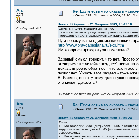
«
Последнее редактирование: 24 Февраля 2009, 22:
Ars
Re: Если есть что сказать - скажи
ДСП
«
Ответ #19 :
24 Февраля 2009, 21:30:13 »
Offline
Цитата: В.Карлов от 24 Февраля 2009, 10:47:16
Сообщений: 442
Оружие, ГАЗ-66, маршрут движения...
Казалось бы, чего проще, надо провести следственн
проведению такого эксперимента и надлежащим обра
Ну а почему ваши единомышленники с прав
http://www.pravdabeslana.ru/exp.htm
Им коварная прокуратура помешала?
Здравый смысл говорит, что нет. Просто 
эксперименте читайте позднее" висит на 
доказали ровно обратное - что все и всё в
позволяет. Убрать этот раздел - тоже уже 
В. Карлов, все эту тему давно уже перева
это может доказать?
«
Последнее редактирование: 24 Февраля 2009, 22:
Ars
Re: Если есть что сказать - скажи
ДСП
«
Ответ #20 :
24 Февраля 2009, 22:03:24 »
Offline
Цитата: В.Карлов от 24 Февраля 2009, 10:59:24
Сообщений: 442
Танки.
1. Как оказались сконцентрированными в кабинете
террористов», если уже в 15.45 (см. показания, н
освобождена?
2. Как попали затем они в столовую, зачищенную ещ