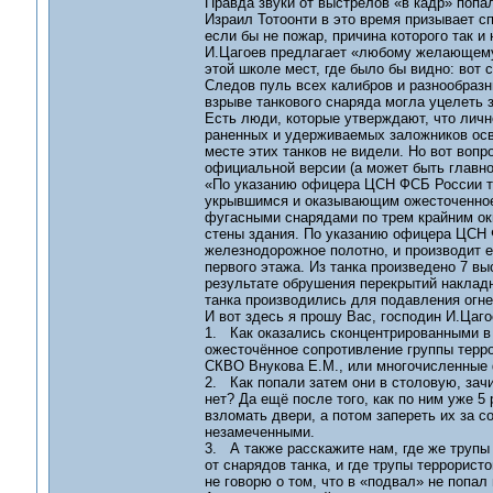
Правда звуки от выстрелов «в кадр» попал
Израил Тотоонти в это время призывает с
если бы не пожар, причина которого так и 
И.Цагоев предлагает «любому желающему у
этой школе мест, где было бы видно: вот 
Следов пуль всех калибров и разнообразны
взрыве танкового снаряда могла уцелеть 
Есть люди, которые утверждают, что лично
раненных и удерживаемых заложников осв
месте этих танков не видели. Но вот вопро
официальной версии (а может быть главно
«По указанию офицера ЦСН ФСБ России тан
укрывшимся и оказывающим ожесточенное 
фугасными снарядами по трем крайним окн
стены здания. По указанию офицера ЦСН 
железнодорожное полотно, и производит 
первого этажа. Из танка произведено 7 в
результате обрушения перекрытий наклад
танка производились для подавления огне
И вот здесь я прошу Вас, господин И.Цаг
1. Как оказались сконцентрированными в
ожесточённое сопротивление группы терро
СКВО Внукова Е.М., или многочисленные
2. Как попали затем они в столовую, зач
нет? Да ещё после того, как по ним уже 5 
взломать двери, а потом запереть их за с
незамеченными.
3. А также расскажите нам, где же трупы
от снарядов танка, и где трупы террорис
не говорю о том, что в «подвал» не попал