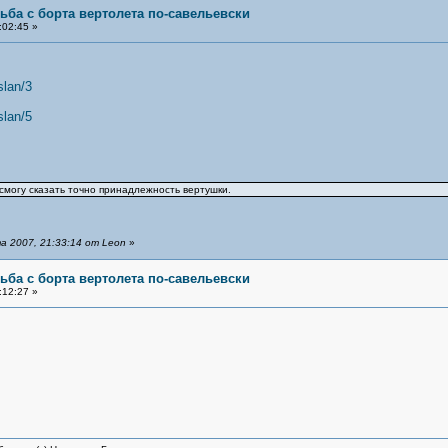
ьба с борта вертолета по-савельевски
:02:45 »
slan/3
slan/5
 смогу сказать точно принадлежность вертушки.
 2007, 21:33:14 от Leon
»
ьба с борта вертолета по-савельевски
:12:27 »