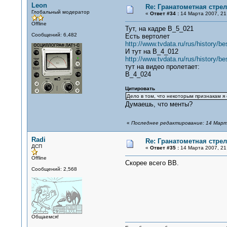
Leon
Re: Гранатометная стрел
Глобальный модератор
«
Ответ #34 :
14 Марта 2007, 21
Offline
Тут, на кадре B_5_021
Сообщений: 6,482
Есть вертолет
http://www.tvdata.ru/rus/history/be
И тут на B_4_012
http://www.tvdata.ru/rus/history/be
тут на видео пролетает:
B_4_024
Цитировать
Дело в том, что некоторым признакам я
Думаешь, что менты?
«
Последнее редактирование: 14 Марта
Radi
Re: Гранатометная стрел
ДСП
«
Ответ #35 :
14 Марта 2007, 21
Offline
Скорее всего ВВ.
Сообщений: 2,568
Общаемся!