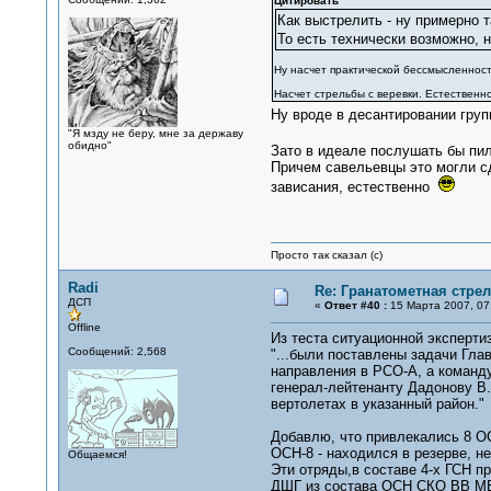
Цитировать
Как выстрелить - ну примерно т
То есть технически возможно, 
Ну насчет практической бессмысленност
Насчет стрельбы с веревки. Естественно
Ну вроде в десантировании груп
"Я мзду не беру, мне за державу
обидно"
Зато в идеале послушать бы п
Причем савельевцы это могли сд
зависания, естественно
Просто так сказал (с)
Radi
Re: Гранатометная стрел
ДСП
«
Ответ #40 :
15 Марта 2007, 07
Offline
Из теста ситуационной эксперти
Сообщений: 2,568
"...были поставлены задачи Гла
направления в РСО-А, а команд
генерал-лейтенанту Дадонову В.
вертолетах в указанный район."
Добавлю, что привлекались 8 О
ОСН-8 - находился в резерве, неп
Общаемся!
Эти отряды,в составе 4-х ГСН п
ДШГ из состава ОСН СКО ВВ МВД