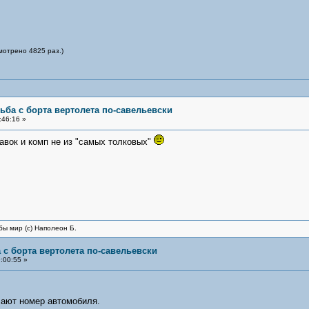
мотрено 4825 раз.)
ьба с борта вертолета по-савельевски
:46:16 »
бавок и комп не из "самых толковых"
бы мир (с) Наполеон Б.
 с борта вертолета по-савельевски
:00:55 »
лают номер автомобиля.