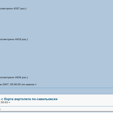
росмотрено 4337 раз.)
просмотрено 4416 раз.)
просмотрено 4434 раз.)
 2007, 05:06:00 от иванов
»
 с борта вертолета по-савельевски
:50:03 »
0