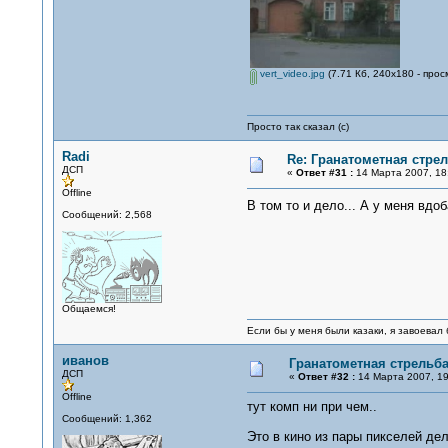
vert_video.jpg
(7.71 Кб, 240x180 - прос
Просто так сказал (с)
Radi
Re: Гранатометная стрел
ДСП
«
Ответ #31 :
14 Марта 2007, 18
Offline
В том то и дело... А у меня вдо
Сообщений: 2,568
Общаемся!
Если бы у меня были казаки, я завоевал 
иванов
Гранатометная стрельба
ДСП
«
Ответ #32 :
14 Марта 2007, 19
Offline
тут комп ни при чем..
Сообщений: 1,362
Это в кино из пары пикселей де