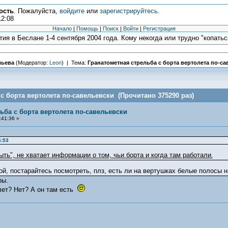
ость
. Пожалуйста,
войдите
или
зарегистрируйтесь
.
12:08
Начало
|
Помощь
|
Поиск
|
Войти
|
Регистрация
ия в Беслане 1-4 сентября 2004 года. Кому некогда или трудно "копаться
льева
(Модератор:
Leon
) | Тема:
Гранатометная стрельба с борта вертолета по-с
с борта вертолета по-савельевски (Прочитано 375290 раз)
ьба с борта вертолета по-савельевски
:41:36 »
4:53
ыть", не хватает информации о том, чьи борта и когда там работали
.
ой, постарайтесь посмотреть, плз, есть ли на вертушках белые полосы н
ры.
лет? Нет? А он там есть