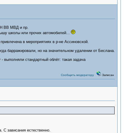
Н ВВ МВД и пр.
рышу школы или прочих автомобилей...
 привлечена в мероприятиях в р-не Ассиновской.
егда барражировали, но на значительном удалении от Беслана.
 - выполняли стандартный облёт: такая задача
Сообщить модератору
Записан
а. С зависания естественно.