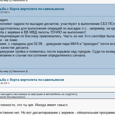
бы мир (с) Наполеон Б.
ьба с борта вертолета по-савельевски
:17:43 »
видел.
олняют задачи по высадке десантов, участвуют в выполнении СБЗ ПСп
подготовлены для выполнения операций по высадке л.с., например, на к
льба с верёвки в ВВ МВД пилоты ТОЧНО не выполняют!
спецоперации по Беслану привлекались. Часть из них 3-го сентября была
 - не знаю.
емя, с середины дня 02.09. - дежурная пара МИ-8 и "крокодил" почти вс
 качестве десанта.
 дежурная тройка и появилась после взрывов над городом. Судя по всему
ипажем в случае поступления определённого сигнала.
бы мир (с) Наполеон Б.
ьба с борта вертолета по-савельевски
11:10 »
ак высадить пассажира из вертушки в автомобиль на ходу/лету.
ически бессмысленно.
ленности, это ты зря. Иногда имеет смысл.
ственно нет. Но вот десантирование с веревок - обязательная программ