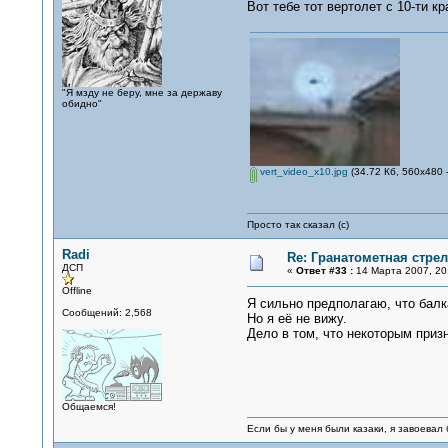
Вот тебе тот вертолет с 10-ти 
"Я мзду не беру, мне за державу
обидно"
vert_video_x10.jpg
(34.72 Кб, 560x480 
Просто так сказал (с)
Radi
Re: Гранатометная стрел
ДСП
«
Ответ #33 :
14 Марта 2007, 20
Offline
Я сильно предполагаю, что балк
Сообщений: 2,568
Но я её не вижу.
Дело в том, что некоторым приз
Общаемся!
Если бы у меня были казаки, я завоевал 