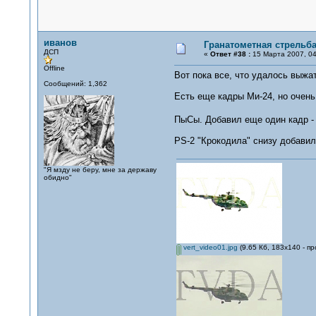
иванов
Гранатометная стрельба
ДСП
«
Ответ #38 :
15 Марта 2007, 04
Offline
Вот пока все, что удалось выжат
Сообщений: 1,362
Есть еще кадры Ми-24, но очень
ПыСы. Добавил еще один кадр -
PS-2 "Крокодила" снизу добавил
"Я мзду не беру, мне за державу
обидно"
vert_video01.jpg
(9.65 Кб, 183x140 - п