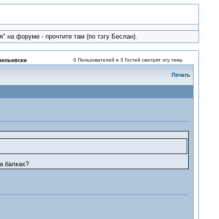
" на форуме - прочтите там (по тэгу Беслан).
авельевски
0 Пользователей и 3 Гостей смотрят эту тему.
Печать
а балках?