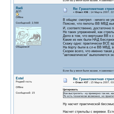
Если бы у меня были казаки, я завоевал 
Radi
Re: Гранатометная стрел
ДСП
«
Ответ #36 :
14 Марта 2007, 22
Offline
В общем: смотрел - ничего не у
Сообщений: 2,568
Поясню, что пилоты ВВ МВД вып
И, соответственно, достаточно 
Но таких упражнений, как стре
Дело в том, что вертушки ВВ к 
Какие из них были НАД Бесланом
Скажу одно: практически ВСЁ вр
Общаемся!
На борту были в.сл-е ВВ МВД, в
Скорее всего, что именно такая
"автоматически" выполняется эк
Если бы у меня были казаки, я завоевал 
Estel
Re: Гранатометная стрел
Редкий гость
«
Ответ #37 :
15 Марта 2007, 03:
Offline
Цитировать
Сообщений: 15
Как выстрелить - ну примерно так же, к
То есть технически возможно, но практ
Ну насчет практической бессмыс
Насчет стрельбы с веревки. Есте