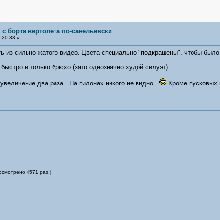
 с борта вертолета по-савельевски
:20:33 »
ь из сильно жатого видео. Цвета специально "подкрашены", чтобы было в
 быстро и только брюхо (зато однозначно худой силуэт)
 увеличение два раза. На пилонах никого не видно.
Кроме пусковых 
росмотрено 4571 раз.)