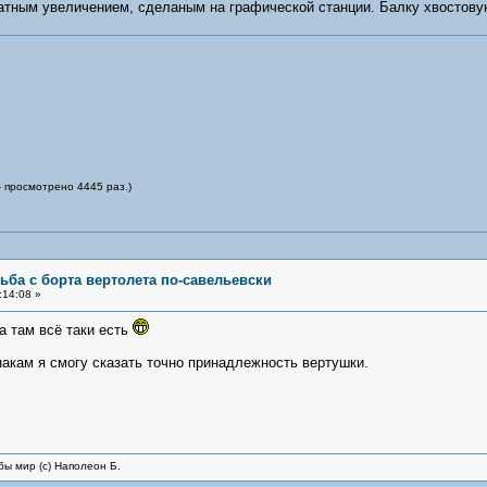
кратным увеличением, сделаным на графической станции. Балку хвосто
- просмотрено 4445 раз.)
ьба с борта вертолета по-савельевски
:14:08 »
а там всё таки есть
накам я смогу сказать точно принадлежность вертушки.
бы мир (с) Наполеон Б.