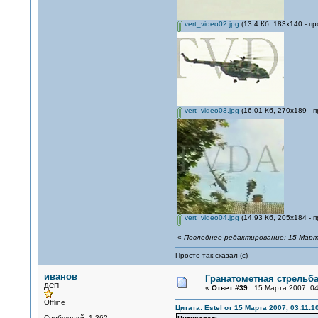
vert_video02.jpg
(13.4 Кб, 183x140 - п
vert_video03.jpg
(16.01 Кб, 270x189 - 
vert_video04.jpg
(14.93 Кб, 205x184 - 
«
Последнее редактирование: 15 Марта
Просто так сказал (с)
иванов
Гранатометная стрельба
ДСП
«
Ответ #39 :
15 Марта 2007, 04
Offline
Цитата: Estel от 15 Марта 2007, 03:11:1
Сообщений: 1,362