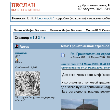
Добро пожаловать,
Г
07 Августа 2026, 23:
Новости:
В ЖЖ
Leon-spb67
подробно (но кратко) изложены событ
Факты и Мифы Беслана
|
Факты и Мифы Беслана
|
Мифы Ю.П. Саве
Страниц:
«
1
2
3
4
»
Тема: Гранатометная стрельба 
Автор
иванов
Re: Гранатометная стрел
ДСП
«
Ответ #30 :
14 Марта 2007, 18
Offline
Цитата: Radi от 14 Марта 2007, 15:41:58
Сообщений: 1,362
Цитата: иванов от 14 Марта 2007, 15:3
Для того, чтобы этот миф "закр
У кого компы с толковой график
для этого нужны приличные кад
На этом видео ты видишь верто
"Я мзду не беру, мне за державу
обидно"