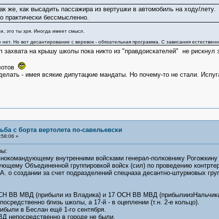
ак же, как высадить пассажира из вертушки в автомобиль на ходу/лету.
но практически бессмысленно.
и, это ты зря. Иногда имеет смысл.
 нет. Но вот десантирование с веревок - обязательная программа. С зависания естественно.
п захвата на крышу школы пока никто из "правдоискателей" не рискнул 
илотов
елать - имея всякие дипутацкие мандаты. Но почему-то не стали. Испуг
ьба с борта вертолета по-савельевски
:58:06 »
зы:
внокомандующему внутренними войсками генерал-полковнику Рогожкину Н
ующему Объединенной группировкой войск (сил) по проведению контртер
А. о создании за счет подразделений спецназа десантно-штурмовых груп
СН ВВ МВД (прибыли из Владика) и 17 ОСН ВВ МВД (прибылиизНальчика
осредственно близь школы, а 17-й - в оцеплении (т.н. 2-е кольцо).
рибыли в Беслан ещё 1-го сентября.
 непосредственно в городе не были.