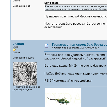
Offline
Цитировать
Сообщений: 15
Как выстрелить - ну примерно так же, как высадить 
То есть технически возможно, но практически бессм
Ну насчет практической бессмысленности,
Насчет стрельбы с веревки. Естественно н
естественно.
иванов
Гранатометная стрельба с борта в
ДСП
«
Ответ #38 :
15 Марта 2007, 04:20:33 »
Offline
Вот пока все, что удалось выжать из сил
Сообщений: 1,362
раскраску. Второй кадрой - с "раскраской" 
Есть еще кадры Ми-24, но очень быстро и 
ПыСы. Добавил еще один кадр - увеличени
PS-2 "Крокодила" снизу добавил
"Я мзду не беру, мне за
державу обидно"