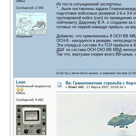
Offline
Из теста ситуационной экспертизы:
Сообщений: 2,568
"...были поставлены задачи Главнокоман
подготовке войсковых резервов 2-й и 3-
группировкой войск (сил) по проведению к
лейтенанту Дадонову В.А. о создании за 
готовых по первой команде прибыть на вер
Добавлю, что привлекались 8 ОСН ВВ МВД
Общаемся!
ОСН-8 - находился в резерве, непосредстве
Эти отряды,в составе 4-х ГСН прибыли в Б
ДШГ из состава ОСН СКО ВВ МВД непосре
Так что, вертушки скорее всего ВВ-шные, 
Если бы у меня были казаки, я завоевал бы мир (с) Н
Leon
Re: Гранатометная стрельба с борт
Глобальный модератор
«
Ответ #41 :
17 Марта 2007, 03:00:34 »
Offline
Сообщений: 6,482