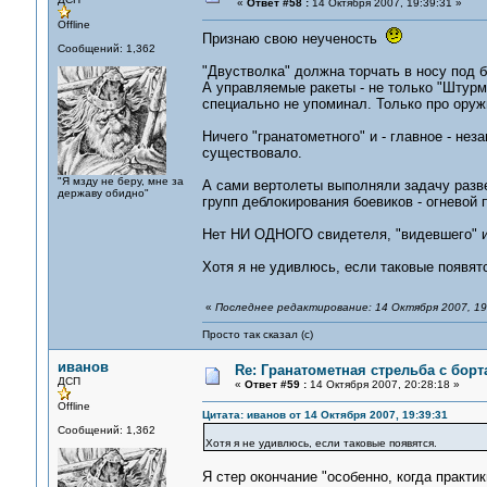
«
Ответ #58 :
14 Октября 2007, 19:39:31 »
Offline
Признаю свою неученость
Сообщений: 1,362
"Двустволка" должна торчать в носу под 
А управляемые ракеты - не только "Штурм
специально не упоминал. Только про оруж
Ничего "гранатометного" и - главное - нез
существовало.
"Я мзду не беру, мне за
А сами вертолеты выполняли задачу разве
державу обидно"
групп деблокирования боевиков - огневой
Нет НИ ОДНОГО свидетеля, "видевшего" и
Хотя я не удивлюсь, если таковые появят
«
Последнее редактирование: 14 Октября 2007, 19
Просто так сказал (с)
иванов
Re: Гранатометная стрельба с борт
ДСП
«
Ответ #59 :
14 Октября 2007, 20:28:18 »
Offline
Цитата: иванов от 14 Октября 2007, 19:39:31
Сообщений: 1,362
Хотя я не удивлюсь, если таковые появятся.
Я стер окончание "особенно, когда практик