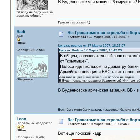
В Буденновске чьи машины базируются? И
"Я мзду не беру, мне за
державу обидно"
Просто так сказал (с)
Radi
Re: Гранатометная стрельба с борт
ДСП
«
Ответ #44 :
17 Марта 2007, 18:29:47 »
Offline
Цитата: иванов от 17 Марта 2007, 18:27:07
Сообщений: 2,568
Цитата: Radi от 17 Марта 2007, 10:42:29
В общем, опознавательный знак вертол
от "крылышек".
Полоса идёт кольцом по диаметру балки.
Армейская авиация и ВВС таких полос не
Для того я цвет и вытягивал - и полосы не видел.
Общаемся!
В Буденновске чьи машины базируются? Или там об
В Будённовске армейская авиация. ВВ - в
Если бы у меня были казаки, я завоевал бы мир (с) Н
Leon
Re: Гранатометная стрельба с борт
Глобальный модератор
«
Ответ #45 :
19 Марта 2007, 08:08:46 »
Offline
Вот еще похожий кадр
Сообщений: 6,482