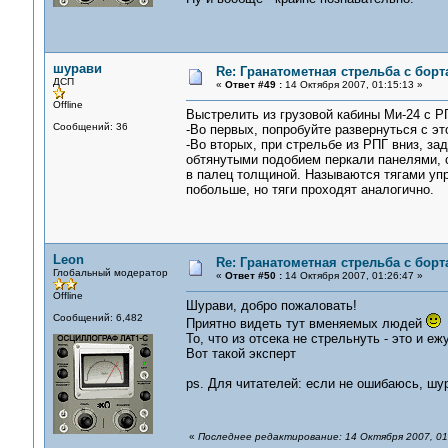
шурави
Re: Гранатометная стрельба с борт
ДСП
«
Ответ #49 :
14 Октября 2007, 01:15:13 »
Offline
Выстрелить из грузовой кабины Ми-24 с Р
Сообщений: 36
-Во первых, попробуйте развернуться с это
-Во вторых, при стрельбе из РПГ вниз, зад
обтянутыми подобием перкали панелями, с
в палец толщиной. Называются тягами уп
побольше, но тяги проходят аналогично.
Leon
Re: Гранатометная стрельба с борт
Глобальный модератор
«
Ответ #50 :
14 Октября 2007, 01:26:47 »
Offline
Шурави, добро пожаловать!
Сообщений: 6,482
Приятно видеть тут вменяемых людей
То, что из отсека не стрельнуть - это и 
Вот такой эксперт
ps. Для читателей: если не ошибаюсь, шу
«
Последнее редактирование: 14 Октября 2007, 01