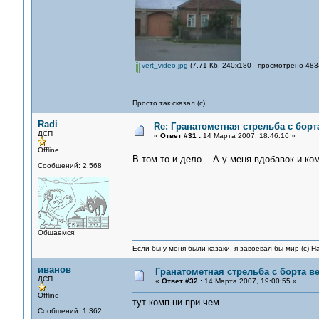
vert_video.jpg
(7.71 Кб, 240x180 - просмотрено 4834
Просто так сказал (с)
Radi
Re: Гранатометная стрельба с борт
ДСП
«
Ответ #31 :
14 Марта 2007, 18:46:16 »
Offline
В том то и дело... А у меня вдобавок и к
Сообщений: 2,568
Общаемся!
Если бы у меня были казаки, я завоевал бы мир (с) Н
иванов
Гранатометная стрельба с борта в
ДСП
«
Ответ #32 :
14 Марта 2007, 19:00:55 »
Offline
тут комп ни при чем..
Сообщений: 1,362