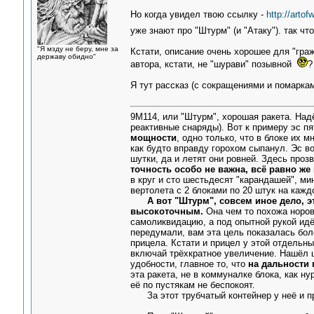
Но когда увидел твою ссылку -
http://artof
уже знают про "Штурм" (и "Атаку"). так ч
"Я мзду не беру, мне за
Кстати, описание очень хорошее для "граж
державу обидно"
автора, кстати, не "шурави" позывной
?
Я тут рассказ (с сокращениями и помарка
9М114, или "Штурм", хорошая ракета. Надё
реактивные снаряды). Вот к примеру эс пя
мощности
, одно только, что в блоке их 
как будто вправду горохом сыпанул. Эс в
шутки, да и летят они ровней. Здесь про
точность особо не важна, всё равно же
в круг и сто шестьдесят "карандашей", ми
вертолета с 2 блоками по 20 штук на кажд
А вот "Штурм", совсем иное дело, 
высокоточным.
Она чем то похожа норов
самоликвидацию, а под опытной рукой идё
передумали, вам эта цель показалась бол
прицела. Кстати и прицел у этой отдельн
включай трёхкратное увеличение. Нашёл ц
удобности, главное то, что
на дальности 
эта ракета, не в коммуналке блока, как ну
её по пустякам не беспокоят.
За этот трубчатый контейнер у неё и про