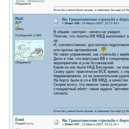
Общаемся!
Если бы у меня были казаки, я завоевал бы мир (с) Н
Radi
Re: Гранатометная стрельба с борт
ДСП
«
Ответ #36 :
14 Марта 2007, 22:17:43 »
Offline
В общем: смотрел - ничего не увидел.
Сообщений: 2,568
Поясню, что пилоты ВВ МВД выполняют з
пр.
И, соответственно, достаточно подготовл
или прочих автомобилей...
Но таких упражнений, как стрельба с ве
Дело в том, что вертушки ВВ к спецоперац
Общаемся!
мероприятиях в р-не Ассиновской.
Какие из них были НАД Бесланом - не зна
Скажу одно: практически ВСЁ время, с сер
барражировали, но на значительном удале
На борту были в.сл-е ВВ МВД, в качестве 
Скорее всего, что именно такая дежурная
стандартный облёт: такая задача "автома
сигнала.
Если бы у меня были казаки, я завоевал бы мир (с) Н
Estel
Re: Гранатометная стрельба с борт
Редкий гость
«
Ответ #37 :
15 Марта 2007, 03:11:10 »