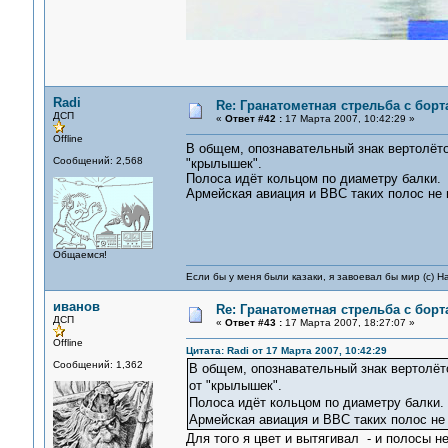
Radi
Re: Гранатометная стрельба с борт
ДСП
«
Ответ #42 :
17 Марта 2007, 10:42:29 »
Offline
В общем, опознавательный знак вертолёто
Сообщений: 2,568
"крылышек".
Полоса идёт кольцом по диаметру балки.
Армейская авиация и ВВС таких полос не 
Общаемся!
Если бы у меня были казаки, я завоевал бы мир (с) Н
иванов
Re: Гранатометная стрельба с борт
ДСП
«
Ответ #43 :
17 Марта 2007, 18:27:07 »
Offline
Цитата: Radi от 17 Марта 2007, 10:42:29
Сообщений: 1,362
В общем, опознавательный знак вертолё
от "крылышек".
Полоса идёт кольцом по диаметру балки.
Армейская авиация и ВВС таких полос не
Для того я цвет и вытягивал - и полосы н