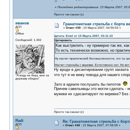
«
Последнее редактирование: 15 Марта 2007, 05:0
Просто так сказал (с)
иванов
Гранатометная стрельба с борта в
ДСП
«
Ответ #39 :
15 Марта 2007, 04:50:03 »
Offline
Цитата: Estel от 15 Марта 2007, 03:11:10
Сообщений: 1,362
Цитировать
Как выстрелить - ну примерно так же, ка
То есть технически возможно, но практи
Ну насчет практической бессмысленности, это ты зр
Насчет стрельбы с веревки. Естественно нет. Но вот
Ну вроде в десантировании групп захвата 
что тут я не вижу повода для нашего спо
"Я мзду не беру, мне за
державу обидно"
Зато в идеале послушать бы пилотов
Причем савельевцы это могли сделать - и
мужики их сдесантируют по веревке? Без
Просто так сказал (с)
Radi
Re: Гранатометная стрельба с борт
ДСП
«
Ответ #40 :
15 Марта 2007, 07:58:06 »