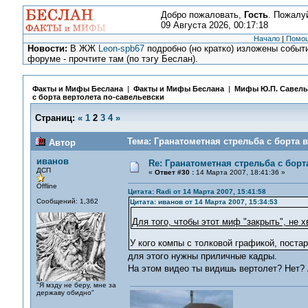
Добро пожаловать,
Гость
. Пожалу
09 Августа 2026, 00:17:18
Начало
|
Помо
Новости:
В ЖЖ
Leon-spb67
подробно (но кратко) изложены событи
форуме - прочтите там (по тэгу Беслан).
Факты и Мифы Беслана
|
Факты и Мифы Беслана
|
Мифы Ю.П. Савель
с борта вертолета по-савельевски
Страниц:
«
1
2
3
4
»
Тема: Гранатометная стрельба с борта 
Автор
иванов
Re: Гранатометная стрельба с борт
ДСП
«
Ответ #30 :
14 Марта 2007, 18:41:36 »
Offline
Цитата: Radi от 14 Марта 2007, 15:41:58
Сообщений: 1,362
Цитата: иванов от 14 Марта 2007, 15:34:53
Для того, чтобы этот миф "закрыть", не 
У кого компы с толковой графикой, поста
для этого нужны приличные кадры.
На этом видео ты видишь вертолет? Нет?
"Я мзду не беру, мне за
державу обидно"