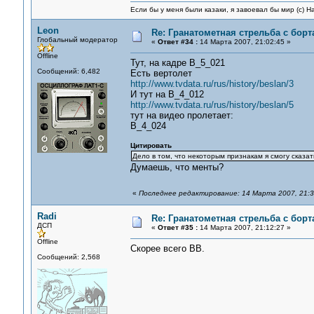
Если бы у меня были казаки, я завоевал бы мир (с) Н
Leon
Re: Гранатометная стрельба с борт
Глобальный модератор
«
Ответ #34 :
14 Марта 2007, 21:02:45 »
Offline
Тут, на кадре B_5_021
Сообщений: 6,482
Есть вертолет
http://www.tvdata.ru/rus/history/beslan/3
И тут на B_4_012
http://www.tvdata.ru/rus/history/beslan/5
тут на видео пролетает:
B_4_024
Цитировать
Дело в том, что некоторым признакам я смогу сказа
Думаешь, что менты?
«
Последнее редактирование: 14 Марта 2007, 21:3
Radi
Re: Гранатометная стрельба с борт
ДСП
«
Ответ #35 :
14 Марта 2007, 21:12:27 »
Offline
Скорее всего ВВ.
Сообщений: 2,568