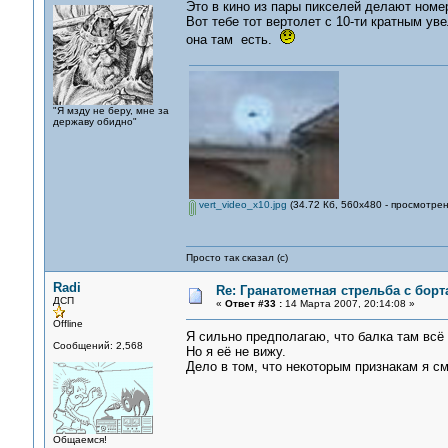
Это в кино из пары пикселей делают номе
Вот тебе тот вертолет с 10-ти кратным у
она там есть.
"Я мзду не беру, мне за
державу обидно"
vert_video_x10.jpg
(34.72 Кб, 560x480 - просмотрен
Просто так сказал (с)
Radi
Re: Гранатометная стрельба с борт
ДСП
«
Ответ #33 :
14 Марта 2007, 20:14:08 »
Offline
Я сильно предполагаю, что балка там всё
Сообщений: 2,568
Но я её не вижу.
Дело в том, что некоторым признакам я с
Общаемся!