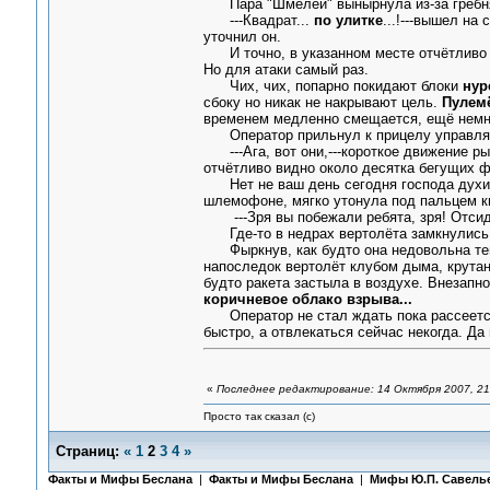
Пара "Шмелей" вынырнула из-за гребн
---Квадрат...
по улитке
...!---вышел на
уточнил он.
И точно, в указанном месте отчётливо ви
Но для атаки самый раз.
Чих, чих, попарно покидают блоки
нур
сбоку но никак не накрывают цель.
Пулемё
временем медленно смещается, ещё немно
Оператор прильнул к прицелу управляемы
---Ага, вот они,---короткое движение ры
отчётливо видно около десятка бегущих фи
Нет не ваш день сегодня господа духи, 
шлемофоне, мягко утонула под пальцем к
---Зря вы побежали ребята, зря! Отсиде
Где-то в недрах вертолёта замкнулись н
Фыркнув, как будто она недовольна тем 
напоследок вертолёт клубом дыма, крутан
будто ракета застыла в воздухе. Внезапно
коричневое облако взрыва...
Оператор не стал ждать пока рассеется д
быстро, а отвлекаться сейчас некогда. Да
«
Последнее редактирование: 14 Октября 2007, 21
Просто так сказал (с)
Страниц:
«
1
2
3
4
»
Факты и Мифы Беслана
|
Факты и Мифы Беслана
|
Мифы Ю.П. Савель