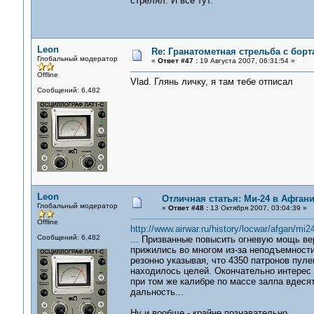
стрелял. И все тут.
Leon
Re: Гранатометная стрельба с борт
Глобальный модератор
«
Ответ #47 :
19 Августа 2007, 06:31:54 »
Offline
Vlad. Глянь личку, я там тебе отписал
Сообщений: 6,482
Leon
Отличная статья: Ми-24 в Афган
Глобальный модератор
«
Ответ #48 :
13 Октября 2007, 03:04:39 »
Offline
http://www.airwar.ru/history/locwar/afgan/mi2
Сообщений: 6,482
... Призванные повысить огневую мощь ве
прижились во многом из-за неподъемности
резонно указывая, что 4350 патронов пуле
находилось целей. Окончательно интерес
при том же калибре по массе залпа вдес
дальность...
Ну и вообще - крайне познавательно.