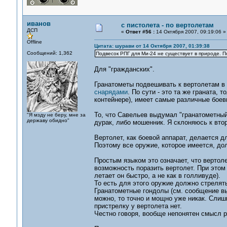
иванов
с пистолета - по вертолетам
ДСП
«
Ответ #56 :
14 Октября 2007, 09:19:06 »
Offline
Цитата: шурави от 14 Октября 2007, 01:39:38
Сообщений: 1,362
Подвесок РПГ для Ми-24 не существует в природе. П
Для "гражданских".
Гранатометы подвешивать к вертолетам в 
снарядами
. По сути - это та же граната,
контейнере), имеет самые различные боев
То, что Савельев выдумал "гранатометный
"Я мзду не беру, мне за
державу обидно"
дурак, либо мошенник. Я склоняюсь к вто
Вертолет, как боевой аппарат, делается 
Поэтому все оружие, которое имеется, до
Простым языком это означает, что вертол
возможность поразить вертолет. При этом 
летает он быстро, а не как в голливуде).
То есть для этого оружие должно стрелять
Гранатометные гондолы (см. сообщение вы
можно, то точно и мощно уже никак. Слиш
пристрелку у вертолета нет.
Честно говоря, вообще непонятен смысл р