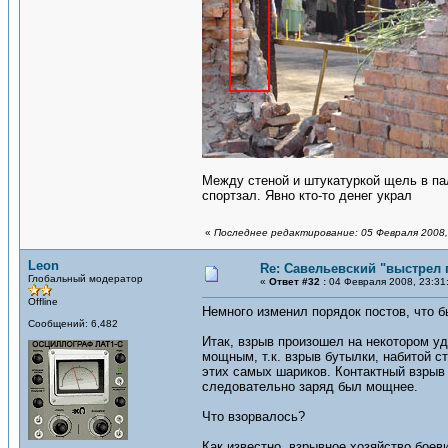
Между стеной и штукатуркой щель в пал
спортзал. Явно кто-то денег украл
«
Последнее редактирование: 05 Февраля 2008,
Leon
Re: Савельевский "выстрел 
Глобальный модератор
«
Ответ #32 :
04 Февраля 2008, 23:31
Offline
Немного изменил порядок постов, что б
Сообщений: 6,482
Итак, взрыв произошел на некотором уд
мощным, т.к. взрыв бутылки, набитой с
этих самых шариков. Контактный взрыв 
следовательно заряд был мощнее.
Что взорвалось?
Как известно, взрывное хозяйство бое