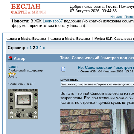
Добро пожаловать,
Гость
. Пожалу
07 Августа 2026, 09:44:33
Начало
|
Помо
Новости:
В ЖЖ
Leon-spb67
подробно (но кратко) изложены событи
форуме - прочтите там (по тэгу Беслан).
Факты и Мифы Беслана
|
Факты и Мифы Беслана
|
Мифы Ю.П. Савельева
Страниц:
«
1
2
3
4
»
Тема: Савельевский "выстрел под окн
Автор
Leon
Re: Савельевский "выстрел 
Глобальный модератор
«
Ответ #30 :
04 Февраля 2008, 15:02
Offline
Цитировать
Сообщений: 6,482
Учитывая, для расчетов берется в самом деле сте
Вот это - точно! Совсем вылетело из 
закреплены. Его при желании можно бы
Кстати, по стрелке - целый кусок штука