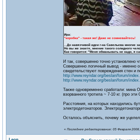
Ира:
"коробка" - такая же! Даже не сомневайтесь!
...До навязчивой идеи г-на Савельева многие 
Но вы же знаете, мнение такого солидного чел
Как говорится: "Меня обманывать не надо, я с
И так, совершенно точно установлено ч
Совершенно логичный вывод - именно он
свидетельствуют повреждения стен и п
http://www.reyndar.org/beslan/forum/index.
http://www.reyndar.org/beslan/forum/index
Также одновременно сработали: мина О
взорванного тротила ~ 7-10 кг. (про эти
Расстояния, на которых находились бу
электродетонаторов. Электродетонаторы
Осталось объяснить, почему же уцелел
«
Последнее редактирование: 05 Февраля 2008,
Leon