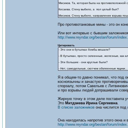
Мисиков. Та, которая была на противоположной с
Кесаева. Стену выбило, а пол целый был?
Мисиков. Стену выбило, направление взрыва пош
Про противотанковые мины - это он кон
Или вот интервью c бывшим заложником
http://www.reyndar.org/beslan/forum/index
Цитировать
- Это они в бутылках бомбы вешали?
- В бутылках, просто склеенные, железные, как 
- Эти большие - они круглые были?
- Нет, самодельные, скотчем обклеенные ящики...
Я в общем-то давно понимал, что под о
косноязычны и зачастую противоречивы
спорзалу, потом Савельев с Литвинович
и про взрывы людей допрашивали сове
Жирную точку в этом деле поставила 
Это
Митдзиева Ирина Сергеевна
.
В списке заложников
она числится под 
Она находилась напротив этого окна и 
http://www.reyndar.org/beslan/forum/index