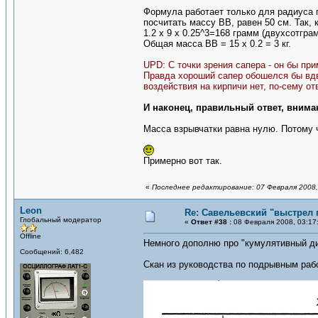
Формула работает только для радиуса 
посчитать массу ВВ, равен 50 см. Так,
1.2 x 9 x 0.25^3=168 грамм (двухсотгр
Общая масса ВВ = 15 х 0.2 = 3 кг.
UPD: С точки зрения сапера - он бы при
Правда хороший сапер обошелся бы вдв
воздействия на кирпичи нет, по-сему от
И наконец, правильный ответ, внима
Масса взрывчатки равна нулю. Потому ч
Примерно вот так.
«
Последнее редактирование: 07 Февраля 2008,
Leon
Re: Савельевский "выстрел 
Глобальный модератор
«
Ответ #38 :
08 Февраля 2008, 03:17
Offline
Немного дополню про "кумулятивный 
Сообщений: 6,482
Скан из руководства по подрывным раб