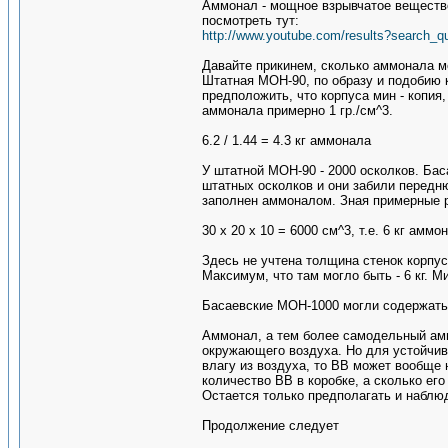
Аммонал - мощное взрывчатое вещество
посмотреть тут:
http://www.youtube.com/results?search_
Давайте прикинем, сколько аммонала м
Штатная МОН-90, по образу и подобию к
предположить, что корпуса мин - копия
аммонала примерно 1 гр./см^3.
6.2 / 1.44 = 4.3 кг аммонала
У штатной МОН-90 - 2000 осколков. Баса
штатных осколков и они забили передн
заполнен аммоналом. Зная примерные р
30 х 20 х 10 = 6000 см^3, т.е. 6 кг аммо
Здесь не учтена толщина стенок корпу
Максимум, что там могло быть - 6 кг. М
Басаевские МОН-1000 могли содержать о
Аммонал, а тем более самодельный аммо
окружающего воздуха. Но для устойчив
влагу из воздуха, то ВВ может вообще 
количество ВВ в коробке, а сколько его 
Остается только предполагать и наблю
Продолжение следует