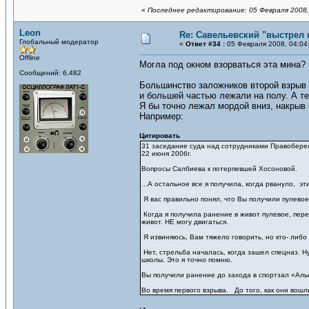
«
Последнее редактирование: 05 Февраля 2008,
Leon
Re: Савельевский "выстрел 
Глобальный модератор
«
Ответ #34 :
05 Февраля 2008, 04:04
Offline
Могла под окном взорваться эта мина?
Сообщений: 6,482
Большинство заложников второй взрыв 
и большей частью лежали на полу. А те
Я бы точно лежал мордой вниз, накрыв 
Например:
Цитировать
31 заседание суда над сотрудниками Правобер
22 июня 2006г.
Вопросы Салбиева к потерпевшей Хосоновой.
...А остальное все я получила, когда рвануло, э
Я вас правильно понял, что Вы получили пулево
Когда я получила ранение в живот пулевое, пере
живот. НЕ могу двигаться.
Я извиняюсь, Вам тяжело говорить, но кто- либо 
Нет, стрельба началась, когда зашел спецназ. Н
школы. Это я точно помню.
Вы получили ранение до захода в спортзал «Аль
Во время первого взрыва. До того, как они вошл