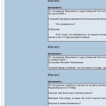
Или вот:
Цитировать
17 заседание Верховного суда Северной Осетии
26 июля 2005 г.
Старший прокурор управления Генеральной прок
- Что взорвалось?
Хубулова:
- Я не знаю, что взорвалось, но взрыв я почув
окнам и вот оттуда раздался взрыв.
Или вот:
Цитировать
37 заседание Верховного суда Северной Осетии
3 ноября 2005 г
Хосонова Фатима Торбековна.
второй взрыв, я помню, что он пошел отсюда, где
Или вот:
Цитировать
25 заседание судебного процесса по делу мили
Правобережного РОВД
Карлов. Как были расставлены мины?
Мисиков. Как сапер, я скажу. На этой стороне б
Карлов.А какая взорвалась?