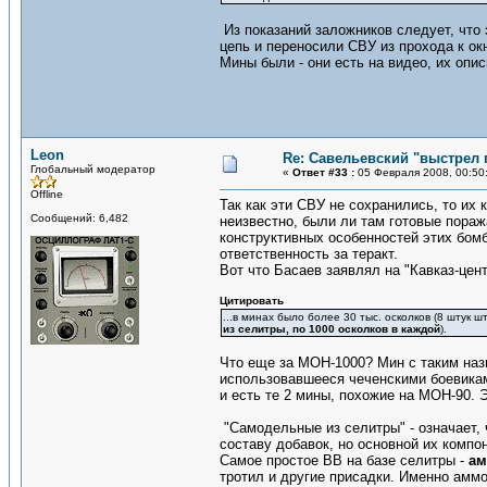
Из показаний заложников следует, что 
цепь и переносили СВУ из прохода к ок
Мины были - они есть на видео, их опи
Leon
Re: Савельевский "выстрел 
Глобальный модератор
«
Ответ #33 :
05 Февраля 2008, 00:50
Offline
Так как эти СВУ не сохранились, то их
Сообщений: 6,482
неизвестно, были ли там готовые пораж
конструктивных особенностей этих бомб
ответственность за теракт.
Вот что Басаев заявлял на "Кавказ-цен
Цитировать
...в минах было более 30 тыс. осколков (8 штук 
из селитры, по 1000 осколков в каждой
).
Что еще за МОН-1000? Мин с таким наз
использовавшееся чеченскими боевикам
и есть те 2 мины, похожие на МОН-90. 
"Самодельные из селитры" - означает,
составу добавок, но основной их компо
Самое простое ВВ на базе селитры -
ам
тротил и другие присадки. Именно аммо