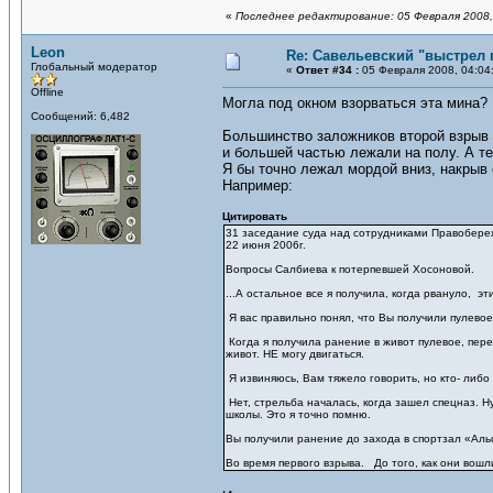
«
Последнее редактирование: 05 Февраля 2008,
Leon
Re: Савельевский "выстрел 
Глобальный модератор
«
Ответ #34 :
05 Февраля 2008, 04:04
Offline
Могла под окном взорваться эта мина?
Сообщений: 6,482
Большинство заложников второй взрыв 
и большей частью лежали на полу. А те
Я бы точно лежал мордой вниз, накрыв 
Например:
Цитировать
31 заседание суда над сотрудниками Правобер
22 июня 2006г.
Вопросы Салбиева к потерпевшей Хосоновой.
...А остальное все я получила, когда рвануло, э
Я вас правильно понял, что Вы получили пулево
Когда я получила ранение в живот пулевое, пере
живот. НЕ могу двигаться.
Я извиняюсь, Вам тяжело говорить, но кто- либо 
Нет, стрельба началась, когда зашел спецназ. Н
школы. Это я точно помню.
Вы получили ранение до захода в спортзал «Аль
Во время первого взрыва. До того, как они вошл