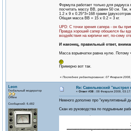
Формула работает только для радиуса 
посчитать массу ВВ, равен 50 см. Так,
1.2 x 9 x 0.25^3=168 грамм (двухсотгр
Общая масса ВВ = 15 х 0.2 = 3 кг.
UPD: С точки зрения сапера - он бы при
Правда хороший сапер обошелся бы вдв
воздействия на кирпичи нет, по-сему от
И наконец, правильный ответ, внима
Масса взрывчатки равна нулю. Потому ч
Примерно вот так.
«
Последнее редактирование: 07 Февраля 2008,
Leon
Re: Савельевский "выстрел 
Глобальный модератор
«
Ответ #38 :
08 Февраля 2008, 03:17
Offline
Немного дополню про "кумулятивный 
Сообщений: 6,482
Скан из руководства по подрывным раб