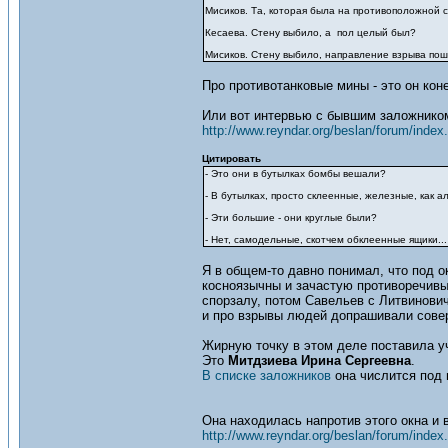
Мисиков. Та, которая была на противоположной с
Кесаева. Стену выбило, а пол целый был?
Мисиков. Стену выбило, направление взрыва пош
Про противотанковые мины - это он кон
Или вот интервью c бывшим заложником
http://www.reyndar.org/beslan/forum/index
Цитировать
- Это они в бутылках бомбы вешали?
- В бутылках, просто склеенные, железные, как 
- Эти большие - они круглые были?
- Нет, самодельные, скотчем обклеенные ящики...
Я в общем-то давно понимал, что под о
косноязычны и зачастую противоречивы
спорзалу, потом Савельев с Литвинович
и про взрывы людей допрашивали сове
Жирную точку в этом деле поставила 
Это
Митдзиева Ирина Сергеевна
.
В списке заложников
она числится под 
Она находилась напротив этого окна и 
http://www.reyndar.org/beslan/forum/index