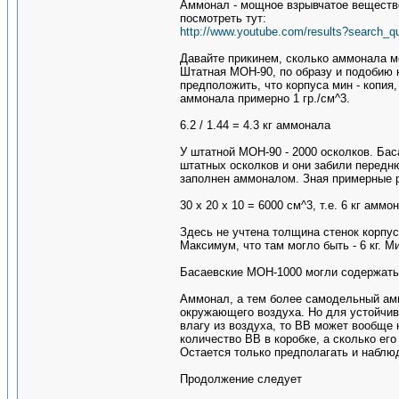
Аммонал - мощное взрывчатое вещество
посмотреть тут:
http://www.youtube.com/results?search_
Давайте прикинем, сколько аммонала м
Штатная МОН-90, по образу и подобию к
предположить, что корпуса мин - копия
аммонала примерно 1 гр./см^3.
6.2 / 1.44 = 4.3 кг аммонала
У штатной МОН-90 - 2000 осколков. Баса
штатных осколков и они забили передн
заполнен аммоналом. Зная примерные р
30 х 20 х 10 = 6000 см^3, т.е. 6 кг аммо
Здесь не учтена толщина стенок корпу
Максимум, что там могло быть - 6 кг. М
Басаевские МОН-1000 могли содержать о
Аммонал, а тем более самодельный аммо
окружающего воздуха. Но для устойчив
влагу из воздуха, то ВВ может вообще 
количество ВВ в коробке, а сколько его 
Остается только предполагать и наблю
Продолжение следует