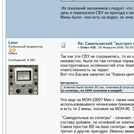
Из показаний заложников следует, что 
цепь и переносили СВУ из прохода к ок
Мины были - они есть на видео, их опи
Leon
Re: Савельевский "выстрел 
Глобальный модератор
«
Ответ #33 :
05 Февраля 2008, 00:50
Offline
Так как эти СВУ не сохранились, то их
Сообщений: 6,482
неизвестно, были ли там готовые пораж
конструктивных особенностей этих бомб
ответственность за теракт.
Вот что Басаев заявлял на "Кавказ-цен
Цитировать
...в минах было более 30 тыс. осколков (8 штук 
из селитры, по 1000 осколков в каждой
).
Что еще за МОН-1000? Мин с таким наз
использовавшееся чеченскими боевикам
и есть те 2 мины, похожие на МОН-90. 
"Самодельные из селитры" - означает,
составу добавок, но основной их компо
Самое простое ВВ на базе селитры -
ам
тротил и другие присадки. Именно аммо