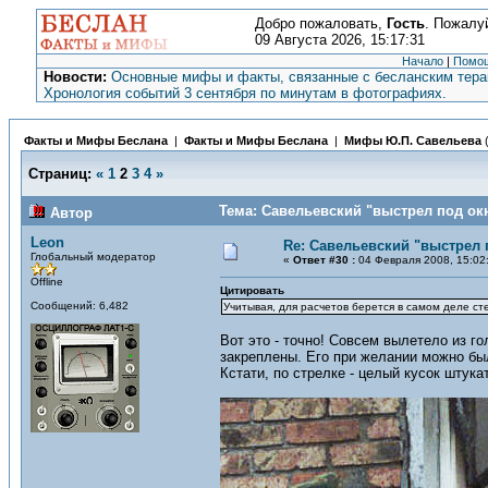
Добро пожаловать,
Гость
. Пожалу
09 Августа 2026, 15:17:31
Начало
|
Помо
Новости:
Основные мифы и факты, связанные с бесланским терак
Хронология событий 3 сентября по минутам в фотографиях.
Факты и Мифы Беслана
|
Факты и Мифы Беслана
|
Мифы Ю.П. Савельева
Страниц:
«
1
2
3
4
»
Тема: Савельевский "выстрел под окн
Автор
Leon
Re: Савельевский "выстрел 
Глобальный модератор
«
Ответ #30 :
04 Февраля 2008, 15:02
Offline
Цитировать
Сообщений: 6,482
Учитывая, для расчетов берется в самом деле сте
Вот это - точно! Совсем вылетело из 
закреплены. Его при желании можно бы
Кстати, по стрелке - целый кусок штука