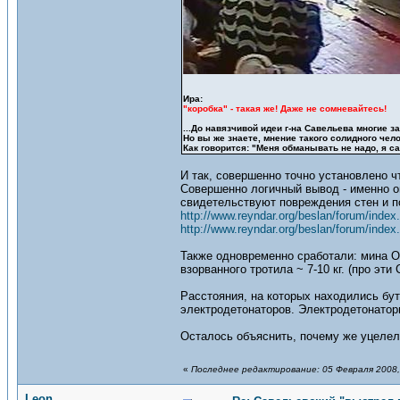
Ира:
"коробка" - такая же! Даже не сомневайтесь!
...До навязчивой идеи г-на Савельева многие 
Но вы же знаете, мнение такого солидного чел
Как говорится: "Меня обманывать не надо, я с
И так, совершенно точно установлено ч
Совершенно логичный вывод - именно он
свидетельствуют повреждения стен и п
http://www.reyndar.org/beslan/forum/index.
http://www.reyndar.org/beslan/forum/index
Также одновременно сработали: мина О
взорванного тротила ~ 7-10 кг. (про эти
Расстояния, на которых находились бу
электродетонаторов. Электродетонаторы
Осталось объяснить, почему же уцелел
«
Последнее редактирование: 05 Февраля 2008,
Leon