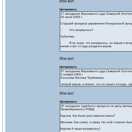
Или вот:
Цитировать
17 заседание Верховного суда Северной Осетии
26 июля 2005 г.
Старший прокурор управления Генеральной прок
- Что взорвалось?
Хубулова:
- Я не знаю, что взорвалось, но взрыв я почув
окнам и вот оттуда раздался взрыв.
Или вот:
Цитировать
37 заседание Верховного суда Северной Осетии
3 ноября 2005 г
Хосонова Фатима Торбековна.
второй взрыв, я помню, что он пошел отсюда, где
Или вот:
Цитировать
25 заседание судебного процесса по делу мили
Правобережного РОВД
Карлов. Как были расставлены мины?
Мисиков. Как сапер, я скажу. На этой стороне б
Карлов.А какая взорвалась?